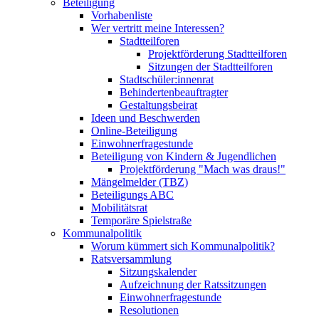
Beteiligung
Vorhabenliste
Wer vertritt meine Interessen?
Stadtteilforen
Projektförderung Stadtteilforen
Sitzungen der Stadtteilforen
Stadtschüler:innenrat
Behindertenbeauftragter
Gestaltungsbeirat
Ideen und Beschwerden
Online-Beteiligung
Einwohnerfragestunde
Beteiligung von Kindern & Jugendlichen
Projektförderung "Mach was draus!"
Mängelmelder (TBZ)
Beteiligungs ABC
Mobilitätsrat
Temporäre Spielstraße
Kommunalpolitik
Worum kümmert sich Kommunalpolitik?
Ratsversammlung
Sitzungskalender
Aufzeichnung der Ratssitzungen
Einwohnerfragestunde
Resolutionen