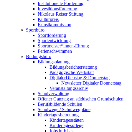
Institutionelle Förderung
Investitionsförderung
Nikolaus Reiser Stiftung
Kulturpreis
Kunstkommission
Sportbüro
Sportförderung
Sportentwicklung
Sportmeister*innen-Ehrung
Ferienschwimmen
Bildungsbüro
Bildungsplanung
Bildungsberichterstattung
Pädagogische Werkstatt
DigitalerDienstag & Donnerstag
Newsletter Digitaler Donnerstag
Veranstaltungsarchiv
Schulverwaltung
Offener Ganztag an städtischen Grundschulen
Berufsbildende Schulen
Schulwege / Schulwegpläne
Kindertagesbetreuung
Kindertagesstätten
Kindertagespflege
Jobs in Kitas