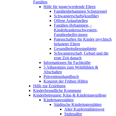
Familien
Hilfe für junge/werdende Eltern
Familienhebammen Schutzengel
Schwangerschafts(konflikt)
Offene Anlaufstellen
Familien-Hebammen, -
Kinderkrankenschwestern,
Familienhelfer:innen
Patenschaften für Kinder psychisch
belasteter Eltern
Gesundheitsdienstanbieter
Schwangerschaft, Geburt und die
erste Zeit danach
Informationen für Fachkräfte
5 Alltagstipps zum Wohlfühlen &
Abschalten
Präventionshandbuch
Konzept der Frühen Hilfen
Hilfe zur Erziehung
Kinderfreundliche Kommune
Kinderbetreuung: Kitas & Kindertagespflege
Kindertagesstätten
Städtische Kindertagesstätten
Alter Kupfermühlenweg
Stuhrsallee