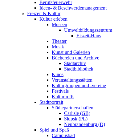
Berufsfeuerwehr
Ideen- & Beschwerdemanagement
Freizeit & Kultur
Kultur erleben
Museen
Umweltbildungszentrum
Eiszeit-Haus
Theater
Musik
Kunst und Galerien
Büchereien und Archive
Stadtarchiv
Stadtbibliothek
Kinos
Veranstaltungsstätten
Kulturgruppen und -vereine
Festivals
Kulturtreffs
Stadtportrait
Städtepartnerschaften
Carlisle (GB)
Slupsk (PL)
Neubrandenburg (D)
Spiel und Spaß
Campusbad