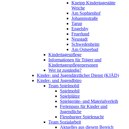
Kneipp Kindertagestätte
Weiche
Am Sophienhof
Johannisstraße
Tarup
Engelsby
Fruerlund
Neustadt
Schwedenheim
Am Ostseebad
Kindertagespflege
Informationen für Träger und
Kindertagespflegepersonen
Wer ist zuständig?
Kinder- und Jugendärztlicher Dienst (KJÄD)
Kinder- und Jugendbüro
Team Spielmobil
Spielmobil
Spielplätze
Spielgeräte- und Materialverleih
Ferienpass für Kinder und
Jugendliche
Flensburger Spielenacht
Team Sozialarbeit
Aktuelles aus diesem Bereich