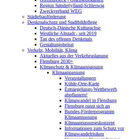
Region Sønderjylland-Schleswig
Zweckverband WEG
Städtebauförderung
Denkmalschutz und Stadtbildpflege
Deutsch-Dänische Kulturachse
Westliche Altstadt - seit 2019
Tag des offenen Denkmals
Gestaltungsbeirat
Verkehr, Mobilität, Klima
Aktuelles aus der Verkehrsplanung
Flensburg 2030+
Klimaschutz & Klimaanpassung
Klimaanpassung
Veranstaltungen
Kühle-Orte-Karte
Entsiegelungs-Wettbewerb
abpflastern!
Klimawandel in Flensburg
Flensburg passt sich an
Bundes-Förderprogramm
Klimaanpassung
Klimaanpassungskonzept
Informationen zum Schutz vor
Klimawandelrisiken