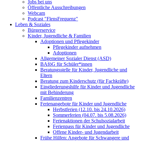
Jobs bei uns
Öffentliche Ausschreibungen
Webcam
Podcast "FlensFrequenz"
Leben & Soziales
Bürgerservice
Kinder, Jugendliche & Familien
Adoptionen und Pflegekinder
Pflegekinder aufnehmen
Adoptionen
Allgemeiner Sozialer Dienst (ASD)
BAföG für Schüler*innen
Beratungsstelle für Kinder, Jugendliche und
Eltern
Beratung zum Kinderschutz (für Fachkräfte)
Eingliederungshilfe für Kinder und Jugendliche
mit Behinderung
Familienzentren
Ferienangebote für Kinder und Jugendliche
Herbstferien (12.10. bis 24.10.2026)
Sommerferien (04.07. bis 5.08.2026)
Ferienaktionen der Schulsozialarbeit
Ferienpass für Kinder und Jugendliche
Offene Kinder- und Jugendarbeit
Frühe Hilfen: Angebote für Schwangere und