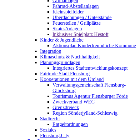
Grünanlagen
Fahrrad-Abstellanlagen
Kleinspielfelder
Überdachungen / Unterstände
Feuerstellen / Grillplätze
Skate-Anlagen
Inklusiver Spielplatz Hestoft
Kinder & Jugendliche
Aktionsplan Kinderfreundliche Kommune
Integration
Klimaschutz & Nachhaltigkeit
Planungsgrundlagen
Integriertes Stadtentwicklungskonzept
Fairtrade Stadt Flensburg
Kooperationen mit dem Umland
Verwaltungsgemeinschaft Flensburg-
Glücksburg
Tourismus Agentur Flensburger Förde
Zweckverband WEG
Grenzdreieck
Region Sönderjylland-Schleswig
Stadtrecht
Entgeltordnungen
Soziales
Flensburg.City