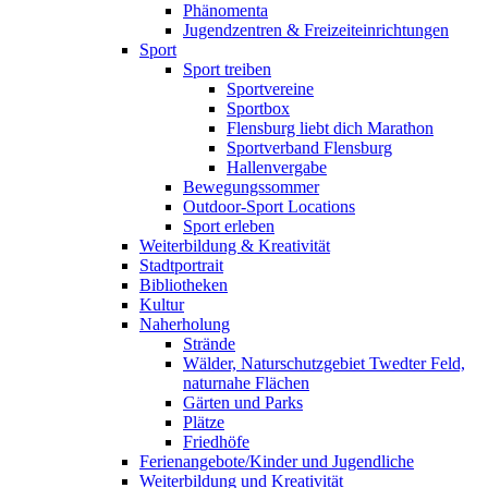
Phänomenta
Jugendzentren & Freizeiteinrichtungen
Sport
Sport treiben
Sportvereine
Sportbox
Flensburg liebt dich Marathon
Sportverband Flensburg
Hallenvergabe
Bewegungssommer
Outdoor-Sport Locations
Sport erleben
Weiterbildung & Kreativität
Stadtportrait
Bibliotheken
Kultur
Naherholung
Strände
Wälder, Naturschutzgebiet Twedter Feld,
naturnahe Flächen
Gärten und Parks
Plätze
Friedhöfe
Ferienangebote/Kinder und Jugendliche
Weiterbildung und Kreativität