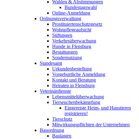
Wahlen & Abstimmungen
Bundestagswahl
Online-Anmeldung
Ordnungsverwaltung
Prostituiertenschutzgesetz
Wohnpflegeaufsicht
Stiftungen
Verkehrsüberwachung
Hunde in Flensburg
Bestattungen
Sondernutzung
Standesamt
Urkundenbestellung
Vorgeburtliche Anmeldung
Kontakt und Beratung
Heiraten in Flensburg
Veterinärdienste
Lebensmittelüberwachung
Tierseuchenbekämpfung
Eingereiste Heim- und Haustieren
registrieren!
Tierschutz
Mitwirkungspflichten der Unternehmen
Bauordnung
Baulasten