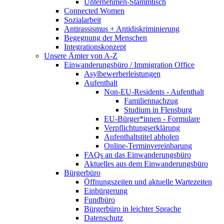
Unternehmen-Stammtisch
Connected Women
Sozialarbeit
Antirassismus + Antidiskriminierung
Begegnung der Menschen
Integrationskonzept
Unsere Ämter von A-Z
Einwanderungsbüro / Immigration Office
Asylbewerberleistungen
Aufenthalt
Non-EU-Residents - Aufenthalt
Familiennachzug
Studium in Flensburg
EU-Bürger*innen - Formulare
Verpflichtungserklärung
Aufenthaltstitel abholen
Online-Terminvereinbarung
FAQs an das Einwanderungsbüro
Aktuelles aus dem Einwanderungsbüro
Bürgerbüro
Öffnungszeiten und aktuelle Wartezeiten
Einbürgerung
Fundbüro
Bürgerbüro in leichter Sprache
Datenschutz