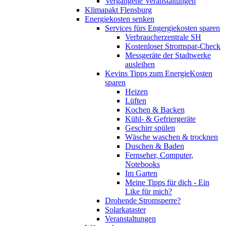
Vergangene Veranstaltungen
Klimapakt Flensburg
Energiekosten senken
Services fürs Engergiekosten sparen
Verbraucherzentrale SH
Kostenloser Stromspar-Check
Messgeräte der Stadtwerke
ausleihen
Kevins Tipps zum EnergieKosten
sparen
Heizen
Lüften
Kochen & Backen
Kühl- & Gefriergeräte
Geschirr spülen
Wäsche waschen & trocknen
Duschen & Baden
Fernseher, Computer,
Notebooks
Im Garten
Meine Tipps für dich - Ein
Like für mich?
Drohende Stromsperre?
Solarkataster
Veranstaltungen