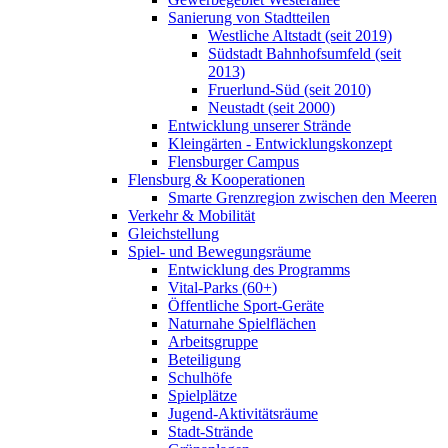
Sanierung von Stadtteilen
Westliche Altstadt (seit 2019)
Südstadt Bahnhofsumfeld (seit
2013)
Fruerlund-Süd (seit 2010)
Neustadt (seit 2000)
Entwicklung unserer Strände
Kleingärten - Entwicklungskonzept
Flensburger Campus
Flensburg & Kooperationen
Smarte Grenzregion zwischen den Meeren
Verkehr & Mobilität
Gleichstellung
Spiel- und Bewegungsräume
Entwicklung des Programms
Vital-Parks (60+)
Öffentliche Sport-Geräte
Naturnahe Spielflächen
Arbeitsgruppe
Beteiligung
Schulhöfe
Spielplätze
Jugend-Aktivitätsräume
Stadt-Strände