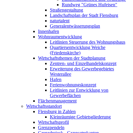
Rundweg "Grünes Hufeisen"
Straßengestaltung
Landschaftsplan der Stadt Flensburg
naturtalent
Generalentwässerungsplan
Innenhafen
Wohnraumentwicklung
Leitlinien Steuerung des Wohnungsbaus
Quartiersentwicklung Weiche
(Friedenskirche)
Wirtschaftsthemen der Stadtplanung
Zentren- und Einzelhandelskonzept
Erweiterung des Gewerbegebietes
Westerallee
Hafen
Ferienwohnungskonzept
Leitlinien zur Entwicklung von
Gewerbeflächen
Flächenmanagement
Wirtschaftsstandort
Flensburg in Zahlen
Kleinräumige Gebietsgliederung
Wirtschaftsprofil
Grenzpendeln
Grenzdreieck - Grænsetrekanten