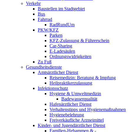
Verkehr
Baustellen im Stadtgebiet
Bus
Fahrrad
RadRundUm
PKW/KFZ
Parken
KFZ-Zulassung & Führerschein
Car-Sharing
E-Ladesäulen
Ordnungswidrigkeiten
Zu Fuß
Gesundheitsdienste
Amtsärztlicher Dienst
Reisemedizin: Beratung & Impfung
Heilpraktikerzulassung
Infektionsschutz
Hygiene & Umweltmedizin
Badewasserqualität
Hafenärztlicher Dienst
Verhaltenstipps und Hygienemaßnahmen
Hygienebelehrung
Freiverkäufliche Arzneimittel
Kinder- und Jugendärztlicher Dienst
Familien-Hebammen & -