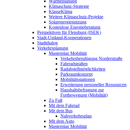
Wärmeplanung
Klimaschutz-Strategie
KlasseKlima
Weitere Klimaschutz-Projekte
Solarenergienutzung
Kostenlose Energieberatung
Perspektiven für Flensburg (ISEK)
Stadt-Umland-Kooperationen
Stadtdialog
Verkehrsplanung
Masterplan Mobilität
Verkehrsberuhigung Norderstraße
Fahrradstraßen
Radabstellmöglichkeiten
Parkraumkonzept
Mobilitätsstationen
Erweiterung personeller Ressourcen
Haushaltsbefragung zur
Fortbewegung (Mobilität)
Zu Fuß
Mit dem Fahrrad
Mit dem Bus
Nahverkehrsplan
Mit dem Auto
Masterplan Mobilität