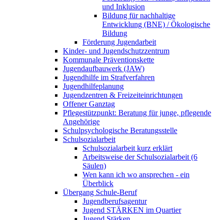
und Inklusion
Bildung für nachhaltige
Entwicklung (BNE) / Ökologische
Bildung
Förderung Jugendarbeit
Kinder- und Jugendschutzzentrum
Kommunale Präventionskette
Jugendaufbauwerk (JAW)
Jugendhilfe im Strafverfahren
Jugendhilfeplanung
Jugendzentren & Freizeiteinrichtungen
Offener Ganztag
Pflegestützpunkt: Beratung für junge, pflegende
Angehörige
Schulpsychologische Beratungsstelle
Schulsozialarbeit
Schulsozialarbeit kurz erklärt
Arbeitsweise der Schulsozialarbeit (6
Säulen)
Wen kann ich wo ansprechen - ein
Überblick
Übergang Schule-Beruf
Jugendberufsagentur
Jugend STÄRKEN im Quartier
Jugend Stärken