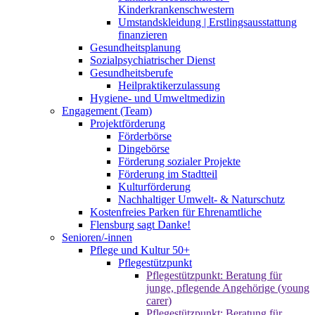
Kinderkrankenschwestern
Umstandskleidung | Erstlingsausstattung
finanzieren
Gesundheitsplanung
Sozialpsychiatrischer Dienst
Gesundheitsberufe
Heilpraktikerzulassung
Hygiene- und Umweltmedizin
Engagement (Team)
Projektförderung
Förderbörse
Dingebörse
Förderung sozialer Projekte
Förderung im Stadtteil
Kulturförderung
Nachhaltiger Umwelt- & Naturschutz
Kostenfreies Parken für Ehrenamtliche
Flensburg sagt Danke!
Senioren/-innen
Pflege und Kultur 50+
Pflegestützpunkt
Pflegestützpunkt: Beratung für
junge, pflegende Angehörige (young
carer)
Pflegestützpunkt: Beratung für