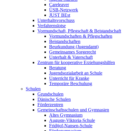
Careleaver
ÜSB-Netzwerk
JUST BEst
Unterhaltsvorschuss
Verfahrenslotse
Vormundschaft, Pflegschaft & Beistandschaft
Vormundschaften & Pflegschaften
Beistandschaften
Beurkundung (Jugendamt)
Gemeinsames Sorgerecht
Unterhalt & Vaterschaft
Zentrum für kooperative Erziehungshilfen
Beratung
Jugendsozialarbeit an Schule
Unterricht für Kranke
Temporäre Beschulung
Schulen
Grundschulen
Dänische Schulen
Förderzentren
Gemeinschaftsschulen und Gymnasien
Altes Gymnasium
Auguste-Viktoria-Schule
Fridtjof-Nansen-Schule
Fördegymnasium