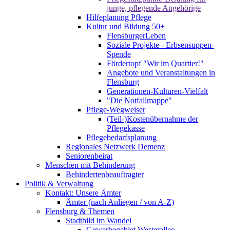
junge, pflegende Angehörige
Hilfeplanung Pflege
Kultur und Bildung 50+
FlensburgerLeben
Soziale Projekte - Erbsensuppen-
Spende
Fördertopf "Wir im Quartier!"
Angebote und Veranstaltungen in
Flensburg
Generationen-Kulturen-Vielfalt
"Die Notfallmappe"
Pflege-Wegweiser
(Teil-)Kostenübernahme der
Pflegekasse
Pflegebedarfsplanung
Regionales Netzwerk Demenz
Seniorenbeirat
Menschen mit Behinderung
Behindertenbeauftragter
Politik & Verwaltung
Kontakt: Unsere Ämter
Ämter (nach Anliegen / von A-Z)
Flensburg & Themen
Stadtbild im Wandel
Gewerbegebiet Westerallee