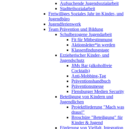
Aufsuchende Jugendsozialarbeit
Stadtteilsozialarbeit
Freiwilliges Soziales Jahr im Kinder- und
Jugendbüro
Jugendferienwerk
Team Prävention und Bildung
Schulbezogene Jugendarbeit
Fit für Mitbestimmung
Aktionsleiter*in werden
Klassenfindungstage
Erzieherischer Kinder- und
Jugendschutz
JiMs Bar (alkoholfreie
Cocktails)
Anti-Mobbing-Tag
Präventionshandbuch
Präventionsmesse
Flensburger Medien Security
Beteiligung von Kindern und
Jugendlichen
Projektförderung "Mach was
draus!"
Broschüre "Beteiligung" für
Kinder & Jugend
Förderung von Vielfalt, Integration