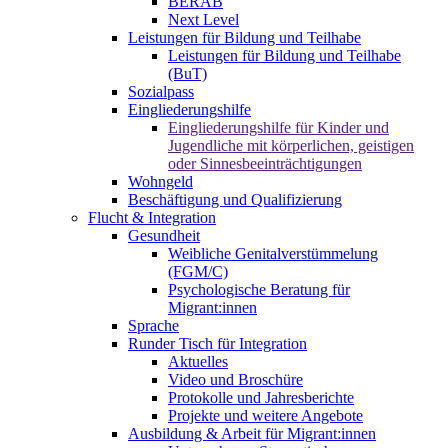
BERAB
Next Level
Leistungen für Bildung und Teilhabe
Leistungen für Bildung und Teilhabe
(BuT)
Sozialpass
Eingliederungshilfe
Eingliederungshilfe für Kinder und
Jugendliche mit körperlichen, geistigen
oder Sinnesbeeinträchtigungen
Wohngeld
Beschäftigung und Qualifizierung
Flucht & Integration
Gesundheit
Weibliche Genitalverstümmelung
(FGM/C)
Psychologische Beratung für
Migrant:innen
Sprache
Runder Tisch für Integration
Aktuelles
Video und Broschüre
Protokolle und Jahresberichte
Projekte und weitere Angebote
Ausbildung & Arbeit für Migrant:innen