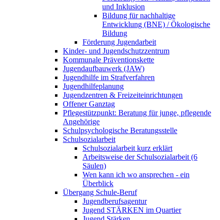
und Inklusion
Bildung für nachhaltige
Entwicklung (BNE) / Ökologische
Bildung
Förderung Jugendarbeit
Kinder- und Jugendschutzzentrum
Kommunale Präventionskette
Jugendaufbauwerk (JAW)
Jugendhilfe im Strafverfahren
Jugendhilfeplanung
Jugendzentren & Freizeiteinrichtungen
Offener Ganztag
Pflegestützpunkt: Beratung für junge, pflegende
Angehörige
Schulpsychologische Beratungsstelle
Schulsozialarbeit
Schulsozialarbeit kurz erklärt
Arbeitsweise der Schulsozialarbeit (6
Säulen)
Wen kann ich wo ansprechen - ein
Überblick
Übergang Schule-Beruf
Jugendberufsagentur
Jugend STÄRKEN im Quartier
Jugend Stärken