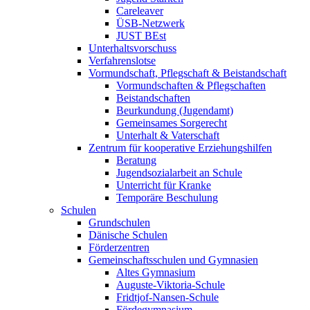
Careleaver
ÜSB-Netzwerk
JUST BEst
Unterhaltsvorschuss
Verfahrenslotse
Vormundschaft, Pflegschaft & Beistandschaft
Vormundschaften & Pflegschaften
Beistandschaften
Beurkundung (Jugendamt)
Gemeinsames Sorgerecht
Unterhalt & Vaterschaft
Zentrum für kooperative Erziehungshilfen
Beratung
Jugendsozialarbeit an Schule
Unterricht für Kranke
Temporäre Beschulung
Schulen
Grundschulen
Dänische Schulen
Förderzentren
Gemeinschaftsschulen und Gymnasien
Altes Gymnasium
Auguste-Viktoria-Schule
Fridtjof-Nansen-Schule
Fördegymnasium