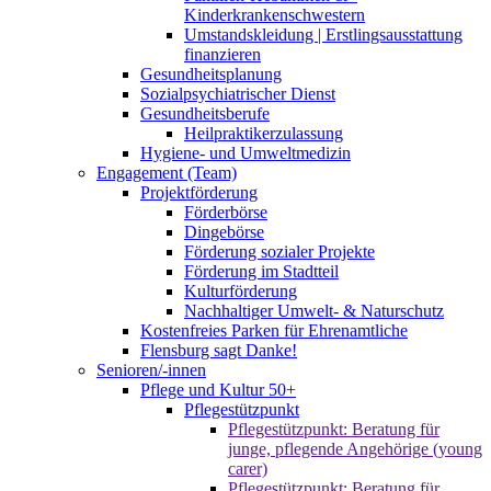
Kinderkrankenschwestern
Umstandskleidung | Erstlingsausstattung
finanzieren
Gesundheitsplanung
Sozialpsychiatrischer Dienst
Gesundheitsberufe
Heilpraktikerzulassung
Hygiene- und Umweltmedizin
Engagement (Team)
Projektförderung
Förderbörse
Dingebörse
Förderung sozialer Projekte
Förderung im Stadtteil
Kulturförderung
Nachhaltiger Umwelt- & Naturschutz
Kostenfreies Parken für Ehrenamtliche
Flensburg sagt Danke!
Senioren/-innen
Pflege und Kultur 50+
Pflegestützpunkt
Pflegestützpunkt: Beratung für
junge, pflegende Angehörige (young
carer)
Pflegestützpunkt: Beratung für