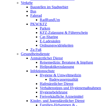
Verkehr
Baustellen im Stadtgebiet
Bus
Fahrrad
RadRundUm
PKW/KFZ
Parken
KFZ-Zulassung & Führerschein
Car-Sharing
E-Ladesäulen
Ordnungswidrigkeiten
Zu Fuß
Gesundheitsdienste
Amtsärztlicher Dienst
Reisemedizin: Beratung & Impfung
Heilpraktikerzulassung
Infektionsschutz
Hygiene & Umweltmedizin
Badewasserqualität
Hafenärztlicher Dienst
Verhaltenstipps und Hygienemaßnahmen
Hygienebelehrung
Freiverkäufliche Arzneimittel
Kinder- und Jugendärztlicher Dienst
Familien-Hebammen & -