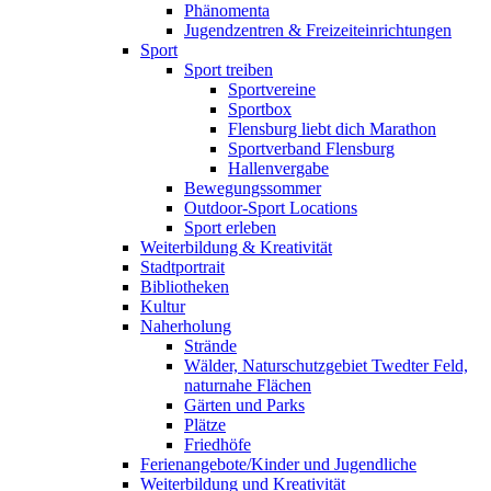
Phänomenta
Jugendzentren & Freizeiteinrichtungen
Sport
Sport treiben
Sportvereine
Sportbox
Flensburg liebt dich Marathon
Sportverband Flensburg
Hallenvergabe
Bewegungssommer
Outdoor-Sport Locations
Sport erleben
Weiterbildung & Kreativität
Stadtportrait
Bibliotheken
Kultur
Naherholung
Strände
Wälder, Naturschutzgebiet Twedter Feld,
naturnahe Flächen
Gärten und Parks
Plätze
Friedhöfe
Ferienangebote/Kinder und Jugendliche
Weiterbildung und Kreativität