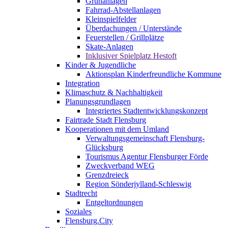
Grünanlagen
Fahrrad-Abstellanlagen
Kleinspielfelder
Überdachungen / Unterstände
Feuerstellen / Grillplätze
Skate-Anlagen
Inklusiver Spielplatz Hestoft
Kinder & Jugendliche
Aktionsplan Kinderfreundliche Kommune
Integration
Klimaschutz & Nachhaltigkeit
Planungsgrundlagen
Integriertes Stadtentwicklungskonzept
Fairtrade Stadt Flensburg
Kooperationen mit dem Umland
Verwaltungsgemeinschaft Flensburg-
Glücksburg
Tourismus Agentur Flensburger Förde
Zweckverband WEG
Grenzdreieck
Region Sönderjylland-Schleswig
Stadtrecht
Entgeltordnungen
Soziales
Flensburg.City