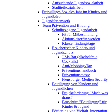
Aufsuchende Jugendsozialarbeit
Stadtteilsozialarbeit
Freiwilliges Soziales Jahr im Kinder- und
Jugendbüro
Jugendferienwerk
Team Prävention und Bildung
Schulbezogene Jugendarbeit
Fit für Mitbestimmung
Aktionsleiter*in werden
Klassenfindungstage
Erzieherischer Kinder- und
Jugendschutz
JiMs Bar (alkoholfreie
Cocktails)
Anti-Mobbing-Tag
Präventionshandbuch
Präventionsmesse
Flensburger Medien Security
Beteiligung von Kindern und
Jugendlichen
Projektförderung "Mach was
draus!"
Broschüre "Beteiligung" für
Kinder & Jugend
Förderung von Vielfalt, Integration