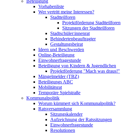
Beteiligung
Vorhabenliste
Wer vertritt meine Interessen?
Stadtteilforen
Projektförderung Stadtteilforen
Sitzungen der Stadtteilforen
Stadtschüler:innenrat
Behindertenbeauftragter
Gestaltungsbeirat
Ideen und Beschwerden
Online-Beteiligung
Einwohnerfragestunde
Beteiligung von Kindern & Jugendlichen
Projektförderung "Mach was draus!"
Mängelmelder (TBZ)
Beteiligungs ABC
Mobilitätsrat
Temporäre Spielstraße
Kommunalpolitik
Worum kümmert sich Kommunalpolitik?
Ratsversammlung
Sitzungskalender
Aufzeichnung der Ratssitzungen
Einwohnerfragestunde
Resolutionen