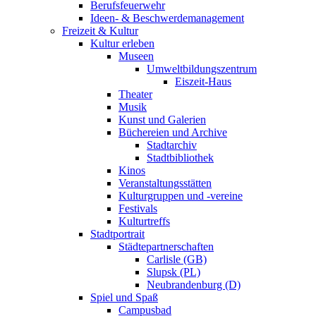
Berufsfeuerwehr
Ideen- & Beschwerdemanagement
Freizeit & Kultur
Kultur erleben
Museen
Umweltbildungszentrum
Eiszeit-Haus
Theater
Musik
Kunst und Galerien
Büchereien und Archive
Stadtarchiv
Stadtbibliothek
Kinos
Veranstaltungsstätten
Kulturgruppen und -vereine
Festivals
Kulturtreffs
Stadtportrait
Städtepartnerschaften
Carlisle (GB)
Slupsk (PL)
Neubrandenburg (D)
Spiel und Spaß
Campusbad