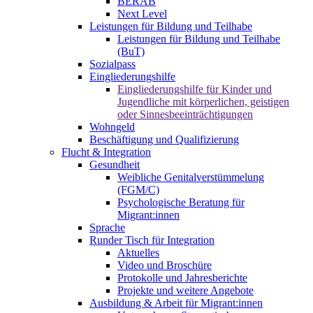
BERAB
Next Level
Leistungen für Bildung und Teilhabe
Leistungen für Bildung und Teilhabe
(BuT)
Sozialpass
Eingliederungshilfe
Eingliederungshilfe für Kinder und
Jugendliche mit körperlichen, geistigen
oder Sinnesbeeinträchtigungen
Wohngeld
Beschäftigung und Qualifizierung
Flucht & Integration
Gesundheit
Weibliche Genitalverstümmelung
(FGM/C)
Psychologische Beratung für
Migrant:innen
Sprache
Runder Tisch für Integration
Aktuelles
Video und Broschüre
Protokolle und Jahresberichte
Projekte und weitere Angebote
Ausbildung & Arbeit für Migrant:innen