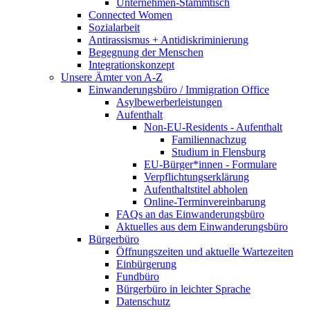
Unternehmen-Stammtisch
Connected Women
Sozialarbeit
Antirassismus + Antidiskriminierung
Begegnung der Menschen
Integrationskonzept
Unsere Ämter von A-Z
Einwanderungsbüro / Immigration Office
Asylbewerberleistungen
Aufenthalt
Non-EU-Residents - Aufenthalt
Familiennachzug
Studium in Flensburg
EU-Bürger*innen - Formulare
Verpflichtungserklärung
Aufenthaltstitel abholen
Online-Terminvereinbarung
FAQs an das Einwanderungsbüro
Aktuelles aus dem Einwanderungsbüro
Bürgerbüro
Öffnungszeiten und aktuelle Wartezeiten
Einbürgerung
Fundbüro
Bürgerbüro in leichter Sprache
Datenschutz