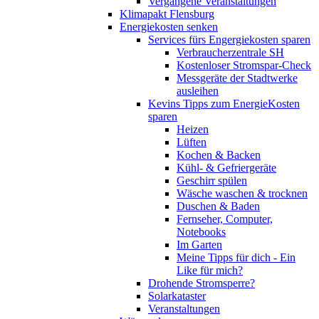
Vergangene Veranstaltungen
Klimapakt Flensburg
Energiekosten senken
Services fürs Engergiekosten sparen
Verbraucherzentrale SH
Kostenloser Stromspar-Check
Messgeräte der Stadtwerke
ausleihen
Kevins Tipps zum EnergieKosten
sparen
Heizen
Lüften
Kochen & Backen
Kühl- & Gefriergeräte
Geschirr spülen
Wäsche waschen & trocknen
Duschen & Baden
Fernseher, Computer,
Notebooks
Im Garten
Meine Tipps für dich - Ein
Like für mich?
Drohende Stromsperre?
Solarkataster
Veranstaltungen