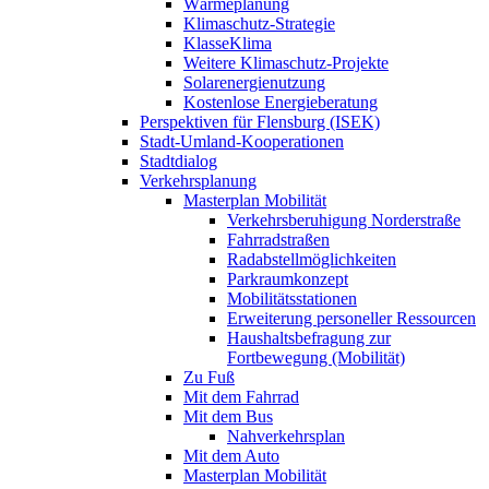
Wärmeplanung
Klimaschutz-Strategie
KlasseKlima
Weitere Klimaschutz-Projekte
Solarenergienutzung
Kostenlose Energieberatung
Perspektiven für Flensburg (ISEK)
Stadt-Umland-Kooperationen
Stadtdialog
Verkehrsplanung
Masterplan Mobilität
Verkehrsberuhigung Norderstraße
Fahrradstraßen
Radabstellmöglichkeiten
Parkraumkonzept
Mobilitätsstationen
Erweiterung personeller Ressourcen
Haushaltsbefragung zur
Fortbewegung (Mobilität)
Zu Fuß
Mit dem Fahrrad
Mit dem Bus
Nahverkehrsplan
Mit dem Auto
Masterplan Mobilität