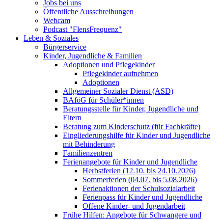
Jobs bei uns
Öffentliche Ausschreibungen
Webcam
Podcast "FlensFrequenz"
Leben & Soziales
Bürgerservice
Kinder, Jugendliche & Familien
Adoptionen und Pflegekinder
Pflegekinder aufnehmen
Adoptionen
Allgemeiner Sozialer Dienst (ASD)
BAföG für Schüler*innen
Beratungsstelle für Kinder, Jugendliche und
Eltern
Beratung zum Kinderschutz (für Fachkräfte)
Eingliederungshilfe für Kinder und Jugendliche
mit Behinderung
Familienzentren
Ferienangebote für Kinder und Jugendliche
Herbstferien (12.10. bis 24.10.2026)
Sommerferien (04.07. bis 5.08.2026)
Ferienaktionen der Schulsozialarbeit
Ferienpass für Kinder und Jugendliche
Offene Kinder- und Jugendarbeit
Frühe Hilfen: Angebote für Schwangere und