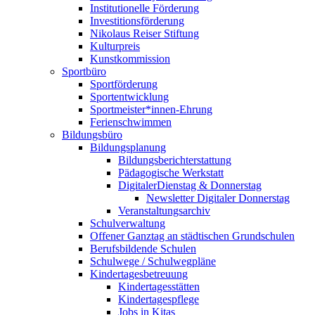
Institutionelle Förderung
Investitionsförderung
Nikolaus Reiser Stiftung
Kulturpreis
Kunstkommission
Sportbüro
Sportförderung
Sportentwicklung
Sportmeister*innen-Ehrung
Ferienschwimmen
Bildungsbüro
Bildungsplanung
Bildungsberichterstattung
Pädagogische Werkstatt
DigitalerDienstag & Donnerstag
Newsletter Digitaler Donnerstag
Veranstaltungsarchiv
Schulverwaltung
Offener Ganztag an städtischen Grundschulen
Berufsbildende Schulen
Schulwege / Schulwegpläne
Kindertagesbetreuung
Kindertagesstätten
Kindertagespflege
Jobs in Kitas