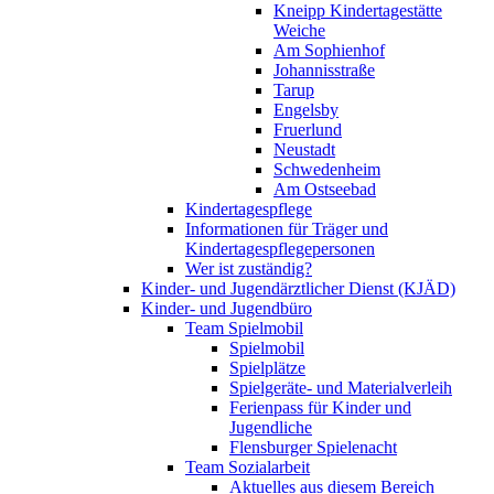
Kneipp Kindertagestätte
Weiche
Am Sophienhof
Johannisstraße
Tarup
Engelsby
Fruerlund
Neustadt
Schwedenheim
Am Ostseebad
Kindertagespflege
Informationen für Träger und
Kindertagespflegepersonen
Wer ist zuständig?
Kinder- und Jugendärztlicher Dienst (KJÄD)
Kinder- und Jugendbüro
Team Spielmobil
Spielmobil
Spielplätze
Spielgeräte- und Materialverleih
Ferienpass für Kinder und
Jugendliche
Flensburger Spielenacht
Team Sozialarbeit
Aktuelles aus diesem Bereich