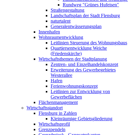
Rundweg "Grünes Hufeisen"
Straßengestaltung
Landschaftsplan der Stadt Flensburg
naturtalent
Generalentwässerungsplan
Innenhafen
Wohnraumentwicklung
Leitlinien Steuerung des Wohnungsbaus
Quartiersentwicklung Weiche
(Friedenskirche)
Wirtschaftsthemen der Stadtplanung
Zentren- und Einzelhandelskonzept
Erweiterung des Gewerbegebietes
Westerallee
Hafen
Ferienwohnungskonzept
Leitlinien zur Entwicklung von
Gewerbeflächen
Flächenmanagement
Wirtschaftsstandort
Flensburg in Zahlen
Kleinräumige Gebietsgliederung
Wirtschaftsprofil
Grenzpendeln
Grenzdreieck - Grænsetrekanten