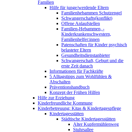
Familien
Hilfe für junge/werdende Eltern
Familienhebammen Schutzengel
Schwangerschafts(konflikt)
Offene Anlaufstellen
Familien-Hebammen, -
Kinderkrankenschwestern,
Familienhelfer:innen
Patenschaften für Kinder psychisch
belasteter Eltern
Gesundheitsdienstanbieter
Schwangerschaft, Geburt und die
erste Zeit danach
Informationen für Fachkräfte
5 Alltagstipps zum Wohlfühlen &
Abschalten
Präventionshandbuch
Konzept der Frühen Hilfen
Hilfe zur Erziehung
Kinderfreundliche Kommune
Kinderbetreuung: Kitas & Kindertagespflege
Kindertagesstätten
Städtische Kindertagesstätten
Alter Kupfermühlenweg
Stuhrsallee