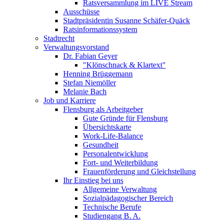
Ratsversammlung im LIVE Stream
Ausschüsse
Stadtpräsidentin Susanne Schäfer-Quäck
Ratsinformationssystem
Stadtrecht
Verwaltungsvorstand
Dr. Fabian Geyer
"Klönschnack & Klartext"
Henning Brüggemann
Stefan Niemöller
Melanie Bach
Job und Karriere
Flensburg als Arbeitgeber
Gute Gründe für Flensburg
Übersichtskarte
Work-Life-Balance
Gesundheit
Personalentwicklung
Fort- und Weiterbildung
Frauenförderung und Gleichstellung
Ihr Einstieg bei uns
Allgemeine Verwaltung
Sozialpädagogischer Bereich
Technische Berufe
Studiengang B. A.