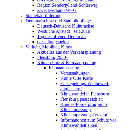
Region Sønderjylland-Schleswig
Zweckverband WEG
Städtebauförderung
Denkmalschutz und Stadtbildpflege
Deutsch-Dänische Kulturachse
Westliche Altstadt - seit 2019
Tag des offenen Denkmals
Gestaltungsbeirat
Verkehr, Mobilität, Klima
Aktuelles aus der Verkehrsplanung
Flensburg 2030+
Klimaschutz & Klimaanpassung
Klimaanpassung
Veranstaltungen
Kühle-Orte-Karte
Entsiegelungs-Wettbewerb
abpflastern!
Klimawandel in Flensburg
Flensburg passt sich an
Bundes-Förderprogramm
Klimaanpassung
Klimaanpassungskonzept
Informationen zum Schutz vor
Klimawandelrisiken