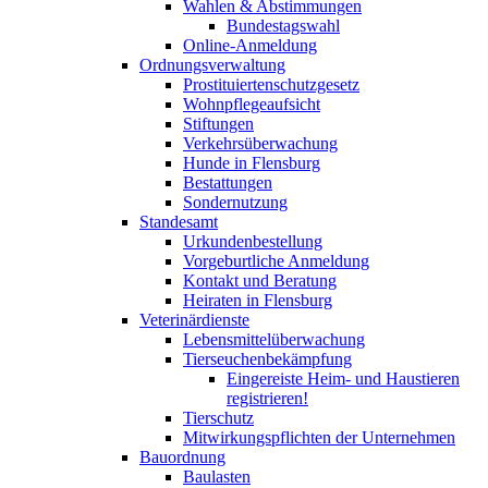
Wahlen & Abstimmungen
Bundestagswahl
Online-Anmeldung
Ordnungsverwaltung
Prostituiertenschutzgesetz
Wohnpflegeaufsicht
Stiftungen
Verkehrsüberwachung
Hunde in Flensburg
Bestattungen
Sondernutzung
Standesamt
Urkundenbestellung
Vorgeburtliche Anmeldung
Kontakt und Beratung
Heiraten in Flensburg
Veterinärdienste
Lebensmittelüberwachung
Tierseuchenbekämpfung
Eingereiste Heim- und Haustieren
registrieren!
Tierschutz
Mitwirkungspflichten der Unternehmen
Bauordnung
Baulasten