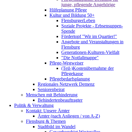
junge, pflegende Angehörige
Hilfeplanung Pflege
Kultur und Bildung 50+
FlensburgerLeben
Soziale Projekte - Erbsensuppen-
Spende
Fördertopf "Wir im Quartier!"
Angebote und Veranstaltungen in
Flensburg
Generationen-Kulturen-Vielfalt
"Die Notfallmappe"
Pflege-Wegweiser
(Teil-)Kostenübernahme der
Pflegekasse
Pflegebedarfsplanung
Regionales Netzwerk Demenz
Seniorenbeirat
Menschen mit Behinderung
Behindertenbeauftragter
Politik & Verwaltung
Kontakt: Unsere Ämter
Ämter (nach Anliegen / von A-Z)
Flensburg & Themen
Stadtbild im Wandel
Gewerbegebiet Westerallee