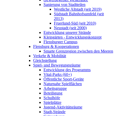
Sanierung von Stadtteilen
Westliche Altstadt (seit 2019)
Südstadt Bahnhofsumfeld (seit
2013)
Fruerlund-Süd (seit 2010)
Neustadt (seit 2000)
Entwicklung unserer Strände
Kleingärten - Entwicklungskonzept
Flensburger Campus
Flensburg & Kooperationen
Smarte Grenzregion zwischen den Meeren
Verkehr & Mobilität
Gleichstellung
Spiel- und Bewegungsräume
Entwicklung des Programms
Vital-Parks (60+)
Öffentliche Sport-Geräte
Naturnahe Spielflächen
Arbeitsgruppe
Beteiligung
Schulhöfe
Spielplätze
Jugend-Aktivitätsräume
Stadt-Strände