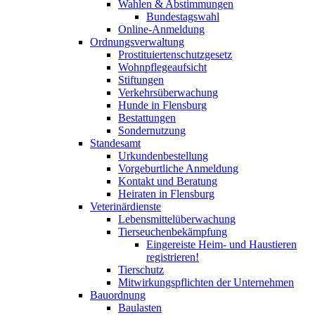
Wahlen & Abstimmungen
Bundestagswahl
Online-Anmeldung
Ordnungsverwaltung
Prostituiertenschutzgesetz
Wohnpflegeaufsicht
Stiftungen
Verkehrsüberwachung
Hunde in Flensburg
Bestattungen
Sondernutzung
Standesamt
Urkundenbestellung
Vorgeburtliche Anmeldung
Kontakt und Beratung
Heiraten in Flensburg
Veterinärdienste
Lebensmittelüberwachung
Tierseuchenbekämpfung
Eingereiste Heim- und Haustieren
registrieren!
Tierschutz
Mitwirkungspflichten der Unternehmen
Bauordnung
Baulasten