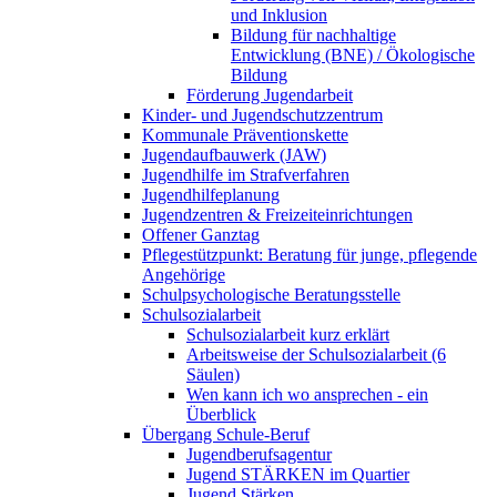
und Inklusion
Bildung für nachhaltige
Entwicklung (BNE) / Ökologische
Bildung
Förderung Jugendarbeit
Kinder- und Jugendschutzzentrum
Kommunale Präventionskette
Jugendaufbauwerk (JAW)
Jugendhilfe im Strafverfahren
Jugendhilfeplanung
Jugendzentren & Freizeiteinrichtungen
Offener Ganztag
Pflegestützpunkt: Beratung für junge, pflegende
Angehörige
Schulpsychologische Beratungsstelle
Schulsozialarbeit
Schulsozialarbeit kurz erklärt
Arbeitsweise der Schulsozialarbeit (6
Säulen)
Wen kann ich wo ansprechen - ein
Überblick
Übergang Schule-Beruf
Jugendberufsagentur
Jugend STÄRKEN im Quartier
Jugend Stärken