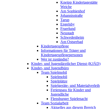
Kneipp Kindertagestätte
Weiche
Am Sophienhof
Johannisstraße
Tarup
Engelsby
Fruerlund
Neustadt
Schwedenheim
Am Ostseebad
Kindertagespflege
Informationen für Träger und
Kindertagespflegepersonen
Wer ist zuständig?
Kinder- und Jugendärztlicher Dienst (KJÄD)
Kinder- und Jugendbüro
Team Spielmobil
Spielmobil
Spielplätze
Spielgeräte- und Materialverleih
Ferienpass für Kinder und
Jugendliche
Flensburger Spielenacht
Team Sozialarbeit
Aktuelles aus diesem Bereich