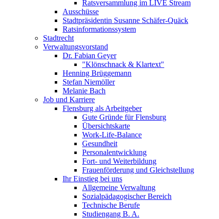
Ratsversammlung im LIVE Stream
Ausschüsse
Stadtpräsidentin Susanne Schäfer-Quäck
Ratsinformationssystem
Stadtrecht
Verwaltungsvorstand
Dr. Fabian Geyer
"Klönschnack & Klartext"
Henning Brüggemann
Stefan Niemöller
Melanie Bach
Job und Karriere
Flensburg als Arbeitgeber
Gute Gründe für Flensburg
Übersichtskarte
Work-Life-Balance
Gesundheit
Personalentwicklung
Fort- und Weiterbildung
Frauenförderung und Gleichstellung
Ihr Einstieg bei uns
Allgemeine Verwaltung
Sozialpädagogischer Bereich
Technische Berufe
Studiengang B. A.