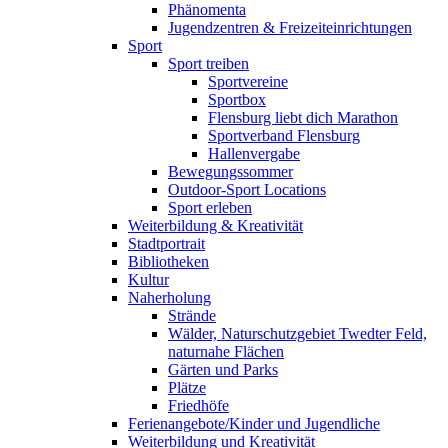
Phänomenta
Jugendzentren & Freizeiteinrichtungen
Sport
Sport treiben
Sportvereine
Sportbox
Flensburg liebt dich Marathon
Sportverband Flensburg
Hallenvergabe
Bewegungssommer
Outdoor-Sport Locations
Sport erleben
Weiterbildung & Kreativität
Stadtportrait
Bibliotheken
Kultur
Naherholung
Strände
Wälder, Naturschutzgebiet Twedter Feld,
naturnahe Flächen
Gärten und Parks
Plätze
Friedhöfe
Ferienangebote/Kinder und Jugendliche
Weiterbildung und Kreativität