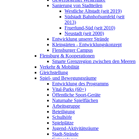
Sanierung von Stadtteilen
Westliche Altstadt (seit 2019)
Südstadt Bahnhofsumfeld (seit
2013)
Fruerlund-Süd (seit 2010)
Neustadt (seit 2000)
Entwicklung unserer Strände
Kleingärten - Entwicklungskonzept
Flensburger Campus
Flensburg & Kooperationen
Smarte Grenzregion zwischen den Meeren
Verkehr & Mobilität
Gleichstellung
Spiel- und Bewegungsräume
Entwicklung des Programms
Vital-Parks (60+)
Öffentliche Sport-Geräte
Naturnahe Spielflächen
Arbeitsgruppe
Beteiligung
Schulhöfe
Spielplätze
Jugend-Aktivitätsräume
Stadt-Strände