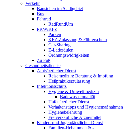
Verkehr
Baustellen im Stadtgebiet
Bus
Fahrrad
RadRundUm
PKW/KFZ
Parken
KFZ-Zulassung & Führerschein
Car-Sharing
E-Ladesäulen
Ordnungswidrigkeiten
Zu Fuß
Gesundheitsdienste
Amtsärztlicher Dienst
Reisemedizin: Beratung & Impfung
Heilpraktikerzulassung
Infektionsschutz
Hygiene & Umweltmedizin
Badewasserqualität
Hafenärztlicher Dienst
Verhaltenstipps und Hygienemaßnahmen
Hygienebelehrung
Freiverkäufliche Arzneimittel
Kinder- und Jugendärztlicher Dienst
Familien-Hebammen & -