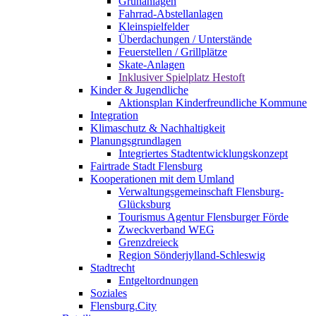
Grünanlagen
Fahrrad-Abstellanlagen
Kleinspielfelder
Überdachungen / Unterstände
Feuerstellen / Grillplätze
Skate-Anlagen
Inklusiver Spielplatz Hestoft
Kinder & Jugendliche
Aktionsplan Kinderfreundliche Kommune
Integration
Klimaschutz & Nachhaltigkeit
Planungsgrundlagen
Integriertes Stadtentwicklungskonzept
Fairtrade Stadt Flensburg
Kooperationen mit dem Umland
Verwaltungsgemeinschaft Flensburg-
Glücksburg
Tourismus Agentur Flensburger Förde
Zweckverband WEG
Grenzdreieck
Region Sönderjylland-Schleswig
Stadtrecht
Entgeltordnungen
Soziales
Flensburg.City