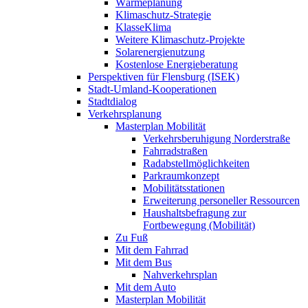
Wärmeplanung
Klimaschutz-Strategie
KlasseKlima
Weitere Klimaschutz-Projekte
Solarenergienutzung
Kostenlose Energieberatung
Perspektiven für Flensburg (ISEK)
Stadt-Umland-Kooperationen
Stadtdialog
Verkehrsplanung
Masterplan Mobilität
Verkehrsberuhigung Norderstraße
Fahrradstraßen
Radabstellmöglichkeiten
Parkraumkonzept
Mobilitätsstationen
Erweiterung personeller Ressourcen
Haushaltsbefragung zur
Fortbewegung (Mobilität)
Zu Fuß
Mit dem Fahrrad
Mit dem Bus
Nahverkehrsplan
Mit dem Auto
Masterplan Mobilität