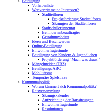
Beteiligung
Vorhabenliste
Wer vertritt meine Interessen?
Stadtteilforen
Projektförderung Stadtteilforen
Sitzungen der Stadtteilforen
Stadtschüler:innenrat
Behindertenbeauftragter
Gestaltungsbeirat
Ideen und Beschwerden
Online-Beteiligung
Einwohnerfragestunde
Beteiligung von Kindern & Jugendlichen
Projektförderung "Mach was draus!"
Mängelmelder (TBZ)
Beteiligungs ABC
Mobilitätsrat
Temporäre Spielstraße
Kommunalpolitik
Worum kümmert sich Kommunalpolitik?
Ratsversammlung
Sitzungskalender
Aufzeichnung der Ratssitzungen
Einwohnerfragestunde
Resolutionen