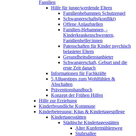
Familien
Hilfe für junge/werdende Eltern
Familienhebammen Schutzengel
Schwangerschafts(konflikt)
Offene Anlaufstellen
Familien-Hebammen, -
Kinderkrankenschwestern,
Familienhelfer:innen
Patenschaften für Kinder psychisch
belasteter Eltern
Gesundheitsdienstanbieter
Schwangerschaft, Geburt und die
erste Zeit danach
Informationen für Fachkräfte
5 Alltagstipps zum Wohlfühlen &
Abschalten
Präventionshandbuch
Konzept der Frühen Hilfen
Hilfe zur Erziehung
Kinderfreundliche Kommune
Kinderbetreuung: Kitas & Kindertagespflege
Kindertagesstätten
Städtische Kindertagesstätten
Alter Kupfermühlenweg
Stuhrsallee