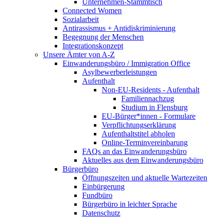
Unternehmen-Stammtisch
Connected Women
Sozialarbeit
Antirassismus + Antidiskriminierung
Begegnung der Menschen
Integrationskonzept
Unsere Ämter von A-Z
Einwanderungsbüro / Immigration Office
Asylbewerberleistungen
Aufenthalt
Non-EU-Residents - Aufenthalt
Familiennachzug
Studium in Flensburg
EU-Bürger*innen - Formulare
Verpflichtungserklärung
Aufenthaltstitel abholen
Online-Terminvereinbarung
FAQs an das Einwanderungsbüro
Aktuelles aus dem Einwanderungsbüro
Bürgerbüro
Öffnungszeiten und aktuelle Wartezeiten
Einbürgerung
Fundbüro
Bürgerbüro in leichter Sprache
Datenschutz