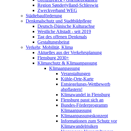
Region Sønderjylland-Schleswig
Zweckverband WEG
Städtebauförderung
Denkmalschutz und Stadtbildpflege
Deutsch-Dänische Kulturachse
Westliche Altstadt - seit 2019
Tag des offenen Denkmals
Gestaltungsbeirat
Verkehr, Mobilität, Klima
Aktuelles aus der Verkehrsplanung
Flensburg 2030+
Klimaschutz & Klimaanpassung
Klimaanpassung
Veranstaltungen
Kühle-Orte-Karte
Entsiegelungs-Wettbewerb
abpflastern!
Klimawandel in Flensburg
Flensburg passt sich an
Bundes-Förderprogramm
Klimaanpassung
Klimaanpassungskonzept
Informationen zum Schutz vor
Klimawandelrisiken