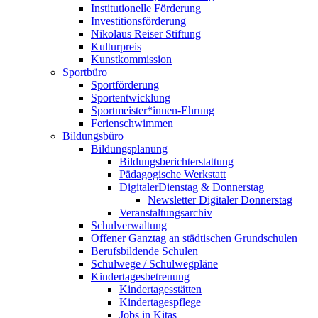
Institutionelle Förderung
Investitionsförderung
Nikolaus Reiser Stiftung
Kulturpreis
Kunstkommission
Sportbüro
Sportförderung
Sportentwicklung
Sportmeister*innen-Ehrung
Ferienschwimmen
Bildungsbüro
Bildungsplanung
Bildungsberichterstattung
Pädagogische Werkstatt
DigitalerDienstag & Donnerstag
Newsletter Digitaler Donnerstag
Veranstaltungsarchiv
Schulverwaltung
Offener Ganztag an städtischen Grundschulen
Berufsbildende Schulen
Schulwege / Schulwegpläne
Kindertagesbetreuung
Kindertagesstätten
Kindertagespflege
Jobs in Kitas