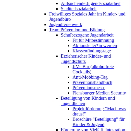
Aufsuchende Jugendsozialarbeit
Stadtteilsozialarbeit
Freiwilliges Soziales Jahr im Kinder- und
Jugendbüro
Jugendferienwerk
Team Prävention und Bildung
Schulbezogene Jugendarbeit
Fit für Mitbestimmung
Aktionsleiter*in werden
Klassenfindungstage
Erzieherischer Kinder- und
Jugendschutz
JiMs Bar (alkoholfreie
Cocktails)
Anti-Mobbing-Tag
Präventionshandbuch
Präventionsmesse
Flensburger Medien Security
Beteiligung von Kindern und
Jugendlichen
Projektförderung "Mach was
draus!"
Broschüre "Beteiligung" für
Kinder & Jugend
Förderung von Vielfalt, Integration