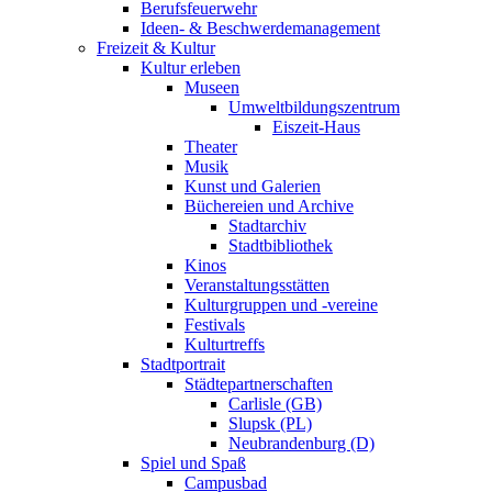
Berufsfeuerwehr
Ideen- & Beschwerdemanagement
Freizeit & Kultur
Kultur erleben
Museen
Umweltbildungszentrum
Eiszeit-Haus
Theater
Musik
Kunst und Galerien
Büchereien und Archive
Stadtarchiv
Stadtbibliothek
Kinos
Veranstaltungsstätten
Kulturgruppen und -vereine
Festivals
Kulturtreffs
Stadtportrait
Städtepartnerschaften
Carlisle (GB)
Slupsk (PL)
Neubrandenburg (D)
Spiel und Spaß
Campusbad