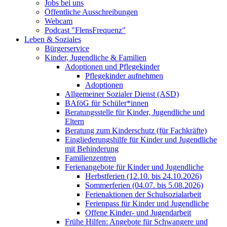
Jobs bei uns
Öffentliche Ausschreibungen
Webcam
Podcast "FlensFrequenz"
Leben & Soziales
Bürgerservice
Kinder, Jugendliche & Familien
Adoptionen und Pflegekinder
Pflegekinder aufnehmen
Adoptionen
Allgemeiner Sozialer Dienst (ASD)
BAföG für Schüler*innen
Beratungsstelle für Kinder, Jugendliche und
Eltern
Beratung zum Kinderschutz (für Fachkräfte)
Eingliederungshilfe für Kinder und Jugendliche
mit Behinderung
Familienzentren
Ferienangebote für Kinder und Jugendliche
Herbstferien (12.10. bis 24.10.2026)
Sommerferien (04.07. bis 5.08.2026)
Ferienaktionen der Schulsozialarbeit
Ferienpass für Kinder und Jugendliche
Offene Kinder- und Jugendarbeit
Frühe Hilfen: Angebote für Schwangere und