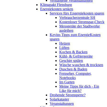
Vergangene Veranstaltungen
Klimapakt Flensburg
Energiekosten senken
Services fürs Engergiekosten sparen
Verbraucherzentrale SH
Kostenloser Stromspar-Check
Messgeräte der Stadtwerke
ausleihen
Kevins Tipps zum EnergieKosten
sparen
Heizen
Lüften
Kochen & Backen
Kühl- & Gefriergeräte
Geschirr spülen
Wäsche waschen & trocknen
Duschen & Baden
Fernseher, Computer,
Notebooks
Im Garten
Meine Tipps für dich - Ein
Like für mich?
Drohende Stromsperre?
Solarkataster
Veranstaltungen