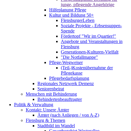
junge, pflegende Angehörige
Hilfeplanung Pflege
Kultur und Bildung 50+
FlensburgerLeben
Soziale Projekte - Erbsensuppen-
Spende
Fördertopf "Wir im Quartier!"
Angebote und Veranstaltungen in
Flensburg
Generationen-Kulturen-Vielfalt
"Die Notfallmappe"
Pflege-Wegweiser
(Teil-)Kostenübernahme der
Pflegekasse
Pflegebedarfsplanung
Regionales Netzwerk Demenz
Seniorenbeirat
Menschen mit Behinderung
Behindertenbeauftragter
Politik & Verwaltung
Kontakt: Unsere Ämter
Ämter (nach Anliegen / von A-Z)
Flensburg & Themen
Stadtbild im Wandel
Gewerbegebiet Westerallee