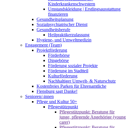
Kinderkrankenschwestern
Umstandskleidung | Erstlingsausstattung
finanzieren
Gesundheitsplanung
Sozialpsychiatrischer Dienst
Gesundheitsberufe
Heilpraktikerzulassung
Hygiene- und Umweltmedizin
Engagement (Team)
Projektförderung
Förderbörse
Dingebörse
Förderung sozialer Projekte
Förderung im Stadtteil
Kulturförderung
Nachhaltiger Umwelt- & Naturschutz
Kostenfreies Parken für Ehrenamtliche
Flensburg sagt Danke!
Senioren/-innen
Pflege und Kultur 50+
Pflegestützpunkt
Pflegestützpunkt: Beratung für
junge, pflegende Angehörige (young
carer)
Pflegestützpunkt: Beratung für