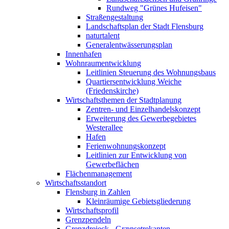
Rundweg "Grünes Hufeisen"
Straßengestaltung
Landschaftsplan der Stadt Flensburg
naturtalent
Generalentwässerungsplan
Innenhafen
Wohnraumentwicklung
Leitlinien Steuerung des Wohnungsbaus
Quartiersentwicklung Weiche
(Friedenskirche)
Wirtschaftsthemen der Stadtplanung
Zentren- und Einzelhandelskonzept
Erweiterung des Gewerbegebietes
Westerallee
Hafen
Ferienwohnungskonzept
Leitlinien zur Entwicklung von
Gewerbeflächen
Flächenmanagement
Wirtschaftsstandort
Flensburg in Zahlen
Kleinräumige Gebietsgliederung
Wirtschaftsprofil
Grenzpendeln
Grenzdreieck - Grænsetrekanten