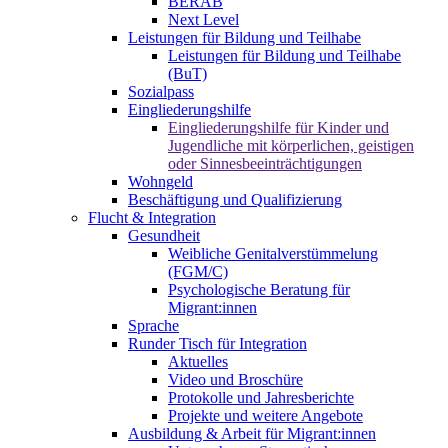
BERAB
Next Level
Leistungen für Bildung und Teilhabe
Leistungen für Bildung und Teilhabe
(BuT)
Sozialpass
Eingliederungshilfe
Eingliederungshilfe für Kinder und
Jugendliche mit körperlichen, geistigen
oder Sinnesbeeinträchtigungen
Wohngeld
Beschäftigung und Qualifizierung
Flucht & Integration
Gesundheit
Weibliche Genitalverstümmelung
(FGM/C)
Psychologische Beratung für
Migrant:innen
Sprache
Runder Tisch für Integration
Aktuelles
Video und Broschüre
Protokolle und Jahresberichte
Projekte und weitere Angebote
Ausbildung & Arbeit für Migrant:innen