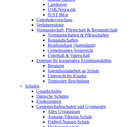
Careleaver
ÜSB-Netzwerk
JUST BEst
Unterhaltsvorschuss
Verfahrenslotse
Vormundschaft, Pflegschaft & Beistandschaft
Vormundschaften & Pflegschaften
Beistandschaften
Beurkundung (Jugendamt)
Gemeinsames Sorgerecht
Unterhalt & Vaterschaft
Zentrum für kooperative Erziehungshilfen
Beratung
Jugendsozialarbeit an Schule
Unterricht für Kranke
Temporäre Beschulung
Schulen
Grundschulen
Dänische Schulen
Förderzentren
Gemeinschaftsschulen und Gymnasien
Altes Gymnasium
Auguste-Viktoria-Schule
Fridtjof-Nansen-Schule
Fördegymnasium