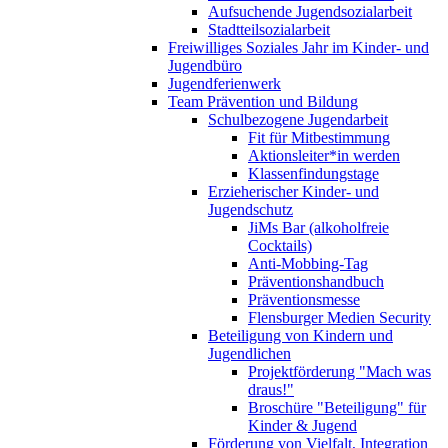
Aufsuchende Jugendsozialarbeit
Stadtteilsozialarbeit
Freiwilliges Soziales Jahr im Kinder- und
Jugendbüro
Jugendferienwerk
Team Prävention und Bildung
Schulbezogene Jugendarbeit
Fit für Mitbestimmung
Aktionsleiter*in werden
Klassenfindungstage
Erzieherischer Kinder- und
Jugendschutz
JiMs Bar (alkoholfreie
Cocktails)
Anti-Mobbing-Tag
Präventionshandbuch
Präventionsmesse
Flensburger Medien Security
Beteiligung von Kindern und
Jugendlichen
Projektförderung "Mach was
draus!"
Broschüre "Beteiligung" für
Kinder & Jugend
Förderung von Vielfalt, Integration