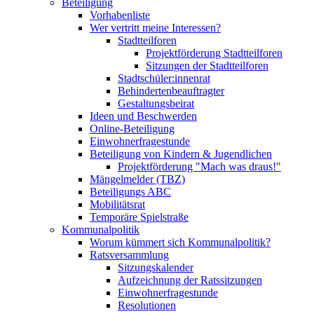
Beteiligung
Vorhabenliste
Wer vertritt meine Interessen?
Stadtteilforen
Projektförderung Stadtteilforen
Sitzungen der Stadtteilforen
Stadtschüler:innenrat
Behindertenbeauftragter
Gestaltungsbeirat
Ideen und Beschwerden
Online-Beteiligung
Einwohnerfragestunde
Beteiligung von Kindern & Jugendlichen
Projektförderung "Mach was draus!"
Mängelmelder (TBZ)
Beteiligungs ABC
Mobilitätsrat
Temporäre Spielstraße
Kommunalpolitik
Worum kümmert sich Kommunalpolitik?
Ratsversammlung
Sitzungskalender
Aufzeichnung der Ratssitzungen
Einwohnerfragestunde
Resolutionen