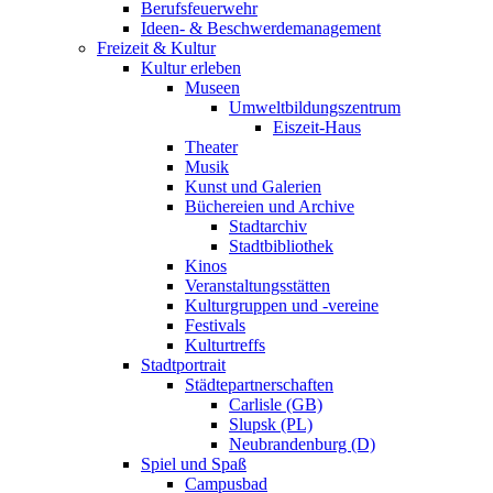
Berufsfeuerwehr
Ideen- & Beschwerdemanagement
Freizeit & Kultur
Kultur erleben
Museen
Umweltbildungszentrum
Eiszeit-Haus
Theater
Musik
Kunst und Galerien
Büchereien und Archive
Stadtarchiv
Stadtbibliothek
Kinos
Veranstaltungsstätten
Kulturgruppen und -vereine
Festivals
Kulturtreffs
Stadtportrait
Städtepartnerschaften
Carlisle (GB)
Slupsk (PL)
Neubrandenburg (D)
Spiel und Spaß
Campusbad