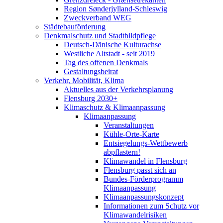
Region Sønderjylland-Schleswig
Zweckverband WEG
Städtebauförderung
Denkmalschutz und Stadtbildpflege
Deutsch-Dänische Kulturachse
Westliche Altstadt - seit 2019
Tag des offenen Denkmals
Gestaltungsbeirat
Verkehr, Mobilität, Klima
Aktuelles aus der Verkehrsplanung
Flensburg 2030+
Klimaschutz & Klimaanpassung
Klimaanpassung
Veranstaltungen
Kühle-Orte-Karte
Entsiegelungs-Wettbewerb
abpflastern!
Klimawandel in Flensburg
Flensburg passt sich an
Bundes-Förderprogramm
Klimaanpassung
Klimaanpassungskonzept
Informationen zum Schutz vor
Klimawandelrisiken