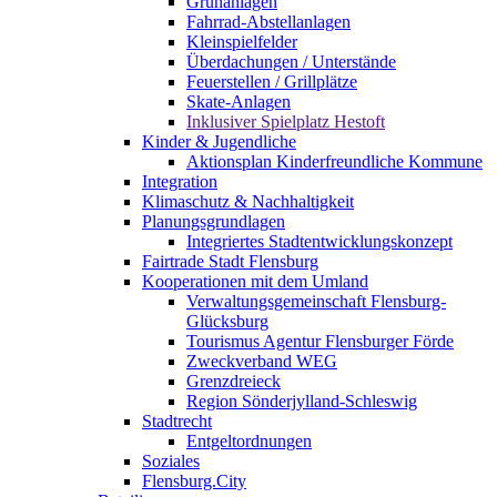
Grünanlagen
Fahrrad-Abstellanlagen
Kleinspielfelder
Überdachungen / Unterstände
Feuerstellen / Grillplätze
Skate-Anlagen
Inklusiver Spielplatz Hestoft
Kinder & Jugendliche
Aktionsplan Kinderfreundliche Kommune
Integration
Klimaschutz & Nachhaltigkeit
Planungsgrundlagen
Integriertes Stadtentwicklungskonzept
Fairtrade Stadt Flensburg
Kooperationen mit dem Umland
Verwaltungsgemeinschaft Flensburg-
Glücksburg
Tourismus Agentur Flensburger Förde
Zweckverband WEG
Grenzdreieck
Region Sönderjylland-Schleswig
Stadtrecht
Entgeltordnungen
Soziales
Flensburg.City