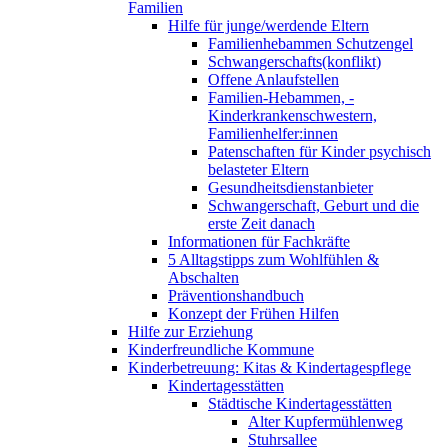
Familien
Hilfe für junge/werdende Eltern
Familienhebammen Schutzengel
Schwangerschafts(konflikt)
Offene Anlaufstellen
Familien-Hebammen, -
Kinderkrankenschwestern,
Familienhelfer:innen
Patenschaften für Kinder psychisch
belasteter Eltern
Gesundheitsdienstanbieter
Schwangerschaft, Geburt und die
erste Zeit danach
Informationen für Fachkräfte
5 Alltagstipps zum Wohlfühlen &
Abschalten
Präventionshandbuch
Konzept der Frühen Hilfen
Hilfe zur Erziehung
Kinderfreundliche Kommune
Kinderbetreuung: Kitas & Kindertagespflege
Kindertagesstätten
Städtische Kindertagesstätten
Alter Kupfermühlenweg
Stuhrsallee