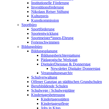
Institutionelle Förderung
Investitionsförderung
Nikolaus Reiser Stiftung
Kulturpreis
Kunstkommission
Sportbüro
Sportförderung
Sportentwicklung
Sportmeister*innen-Ehrung
Ferienschwimmen
Bildungsbüro
Bildungsplanung
Bildungsberichterstattung
Pädagogische Werkstatt
DigitalerDienstag & Donnerstag
Newsletter Digitaler Donnerstag
Veranstaltungsarchiv
Schulverwaltung
Offener Ganztag an städtischen Grundschulen
Berufsbildende Schulen
Schulwege / Schulwegpläne
Kindertagesbetreuung
Kindertagesstätten
Kindertagespflege
Jobs in Kitas