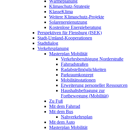
Wärmeplanung
Klimaschutz-Strategie
KlasseKlima
Weitere Klimaschutz-Projekte
Solarenergienutzung
Kostenlose Energieberatung
Perspektiven für Flensburg (ISEK)
Stadt-Umland-Kooperationen
Stadtdialog
Verkehrsplanung
Masterplan Mobilität
Verkehrsberuhigung Norderstraße
Fahrradstraßen
Radabstellmöglichkeiten
Parkraumkonzept
Mobilitätsstationen
Erweiterung personeller Ressourcen
Haushaltsbefragung zur
Fortbewegung (Mobilität)
Zu Fuß
Mit dem Fahrrad
Mit dem Bus
Nahverkehrsplan
Mit dem Auto
Masterplan Mobilität