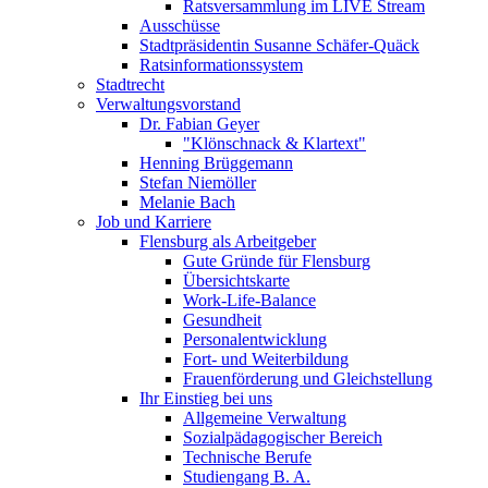
Ratsversammlung im LIVE Stream
Ausschüsse
Stadtpräsidentin Susanne Schäfer-Quäck
Ratsinformationssystem
Stadtrecht
Verwaltungsvorstand
Dr. Fabian Geyer
"Klönschnack & Klartext"
Henning Brüggemann
Stefan Niemöller
Melanie Bach
Job und Karriere
Flensburg als Arbeitgeber
Gute Gründe für Flensburg
Übersichtskarte
Work-Life-Balance
Gesundheit
Personalentwicklung
Fort- und Weiterbildung
Frauenförderung und Gleichstellung
Ihr Einstieg bei uns
Allgemeine Verwaltung
Sozialpädagogischer Bereich
Technische Berufe
Studiengang B. A.