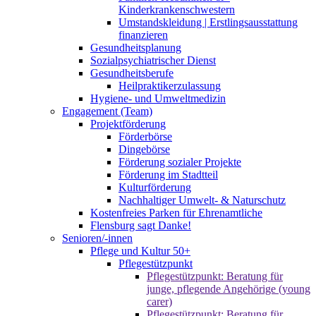
Kinderkrankenschwestern
Umstandskleidung | Erstlingsausstattung
finanzieren
Gesundheitsplanung
Sozialpsychiatrischer Dienst
Gesundheitsberufe
Heilpraktikerzulassung
Hygiene- und Umweltmedizin
Engagement (Team)
Projektförderung
Förderbörse
Dingebörse
Förderung sozialer Projekte
Förderung im Stadtteil
Kulturförderung
Nachhaltiger Umwelt- & Naturschutz
Kostenfreies Parken für Ehrenamtliche
Flensburg sagt Danke!
Senioren/-innen
Pflege und Kultur 50+
Pflegestützpunkt
Pflegestützpunkt: Beratung für
junge, pflegende Angehörige (young
carer)
Pflegestützpunkt: Beratung für