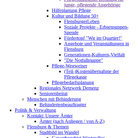
junge, pflegende Angehörige
Hilfeplanung Pflege
Kultur und Bildung 50+
FlensburgerLeben
Soziale Projekte - Erbsensuppen-
Spende
Fördertopf "Wir im Quartier!"
Angebote und Veranstaltungen in
Flensburg
Generationen-Kulturen-Vielfalt
"Die Notfallmappe"
Pflege-Wegweiser
(Teil-)Kostenübernahme der
Pflegekasse
Pflegebedarfsplanung
Regionales Netzwerk Demenz
Seniorenbeirat
Menschen mit Behinderung
Behindertenbeauftragter
Politik & Verwaltung
Kontakt: Unsere Ämter
Ämter (nach Anliegen / von A-Z)
Flensburg & Themen
Stadtbild im Wandel
Gewerbegebiet Westerallee