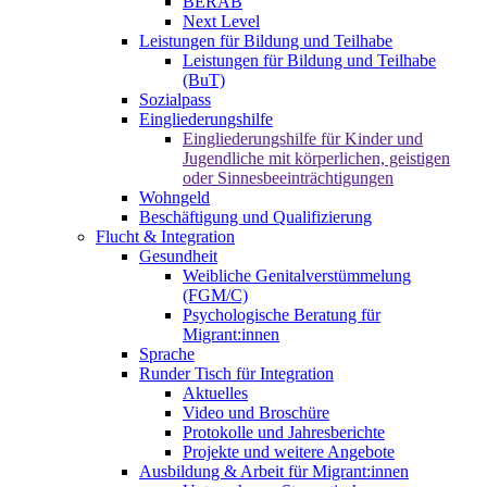
BERAB
Next Level
Leistungen für Bildung und Teilhabe
Leistungen für Bildung und Teilhabe
(BuT)
Sozialpass
Eingliederungshilfe
Eingliederungshilfe für Kinder und
Jugendliche mit körperlichen, geistigen
oder Sinnesbeeinträchtigungen
Wohngeld
Beschäftigung und Qualifizierung
Flucht & Integration
Gesundheit
Weibliche Genitalverstümmelung
(FGM/C)
Psychologische Beratung für
Migrant:innen
Sprache
Runder Tisch für Integration
Aktuelles
Video und Broschüre
Protokolle und Jahresberichte
Projekte und weitere Angebote
Ausbildung & Arbeit für Migrant:innen