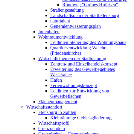
Rundweg "Grünes Hufeisen"
Straßengestaltung
Landschaftsplan der Stadt Flensburg
naturtalent
Generalentwässerungsplan
Innenhafen
Wohnraumentwicklung
Leitlinien Steuerung des Wohnungsbaus
Quartiersentwicklung Weiche
(Friedenskirche)
Wirtschaftsthemen der Stadtplanung
Zentren- und Einzelhandelskonzept
Erweiterung des Gewerbegebietes
Westerallee
Hafen
Ferienwohnungskonzept
Leitlinien zur Entwicklung von
Gewerbeflächen
Flächenmanagement
Wirtschaftsstandort
Flensburg in Zahlen
Kleinräumige Gebietsgliederung
Wirtschaftsprofil
Grenzpendeln
Grenzdreieck - Grænsetrekanten