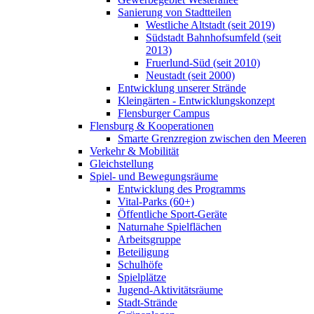
Sanierung von Stadtteilen
Westliche Altstadt (seit 2019)
Südstadt Bahnhofsumfeld (seit
2013)
Fruerlund-Süd (seit 2010)
Neustadt (seit 2000)
Entwicklung unserer Strände
Kleingärten - Entwicklungskonzept
Flensburger Campus
Flensburg & Kooperationen
Smarte Grenzregion zwischen den Meeren
Verkehr & Mobilität
Gleichstellung
Spiel- und Bewegungsräume
Entwicklung des Programms
Vital-Parks (60+)
Öffentliche Sport-Geräte
Naturnahe Spielflächen
Arbeitsgruppe
Beteiligung
Schulhöfe
Spielplätze
Jugend-Aktivitätsräume
Stadt-Strände