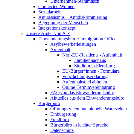
Unternehmen-Stammtisch
Connected Women
Sozialarbeit
Antirassismus + Antidiskriminierung
Begegnung der Menschen
Integrationskonzept
Unsere Ämter von A-Z
Einwanderungsbüro / Immigration Office
Asylbewerberleistungen
Aufenthalt
Non-EU-Residents - Aufenthalt
Familiennachzug
Studium in Flensburg
EU-Bürger*innen - Formulare
Verpflichtungserklärung
Aufenthaltstitel abholen
Online-Terminvereinbarung
FAQs an das Einwanderungsbüro
Aktuelles aus dem Einwanderungsbüro
Bürgerbüro
Öffnungszeiten und aktuelle Wartezeiten
Einbürgerung
Fundbüro
Bürgerbüro in leichter Sprache
Datenschutz