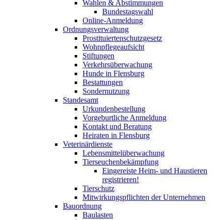
Wahlen & Abstimmungen
Bundestagswahl
Online-Anmeldung
Ordnungsverwaltung
Prostituiertenschutzgesetz
Wohnpflegeaufsicht
Stiftungen
Verkehrsüberwachung
Hunde in Flensburg
Bestattungen
Sondernutzung
Standesamt
Urkundenbestellung
Vorgeburtliche Anmeldung
Kontakt und Beratung
Heiraten in Flensburg
Veterinärdienste
Lebensmittelüberwachung
Tierseuchenbekämpfung
Eingereiste Heim- und Haustieren
registrieren!
Tierschutz
Mitwirkungspflichten der Unternehmen
Bauordnung
Baulasten