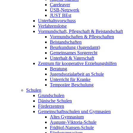
Careleaver
ÜSB-Netzwerk
JUST BEst
Unterhaltsvorschuss
Verfahrenslotse
Vormundschaft, Pflegschaft & Beistandschaft
Vormundschaften & Pflegschaften
Beistandschaften
Beurkundung (Jugendamt)
Gemeinsames Sorgerecht
Unterhalt & Vaterschaft
Zentrum für kooperative Erziehungshilfen
Beratung
Jugendsozialarbeit an Schule
Unterricht für Kranke
Temporäre Beschulung
Schulen
Grundschulen
Dänische Schulen
Förderzentren
Gemeinschaftsschulen und Gymnasien
Altes Gymnasium
Auguste-Viktoria-Schule
Fridtjof-Nansen-Schule
Fördegymnasium