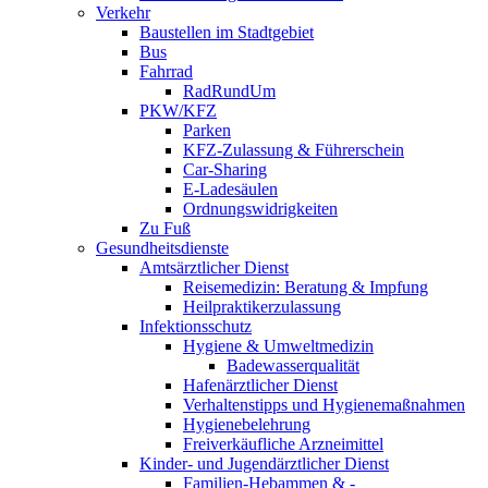
Verkehr
Baustellen im Stadtgebiet
Bus
Fahrrad
RadRundUm
PKW/KFZ
Parken
KFZ-Zulassung & Führerschein
Car-Sharing
E-Ladesäulen
Ordnungswidrigkeiten
Zu Fuß
Gesundheitsdienste
Amtsärztlicher Dienst
Reisemedizin: Beratung & Impfung
Heilpraktikerzulassung
Infektionsschutz
Hygiene & Umweltmedizin
Badewasserqualität
Hafenärztlicher Dienst
Verhaltenstipps und Hygienemaßnahmen
Hygienebelehrung
Freiverkäufliche Arzneimittel
Kinder- und Jugendärztlicher Dienst
Familien-Hebammen & -