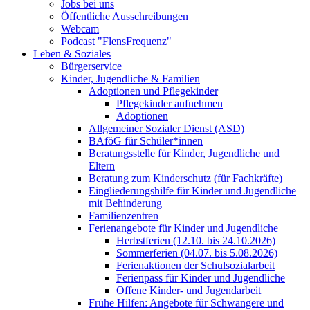
Jobs bei uns
Öffentliche Ausschreibungen
Webcam
Podcast "FlensFrequenz"
Leben & Soziales
Bürgerservice
Kinder, Jugendliche & Familien
Adoptionen und Pflegekinder
Pflegekinder aufnehmen
Adoptionen
Allgemeiner Sozialer Dienst (ASD)
BAföG für Schüler*innen
Beratungsstelle für Kinder, Jugendliche und
Eltern
Beratung zum Kinderschutz (für Fachkräfte)
Eingliederungshilfe für Kinder und Jugendliche
mit Behinderung
Familienzentren
Ferienangebote für Kinder und Jugendliche
Herbstferien (12.10. bis 24.10.2026)
Sommerferien (04.07. bis 5.08.2026)
Ferienaktionen der Schulsozialarbeit
Ferienpass für Kinder und Jugendliche
Offene Kinder- und Jugendarbeit
Frühe Hilfen: Angebote für Schwangere und