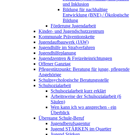
und Inklusion
Bildung für nachhaltige
Entwicklung (BNE) / Ökologische
Bildung
Förderung Jugendarbeit
Kinder- und Jugendschutzzentrum
Kommunale Präventionskette
Jugendaufbauwerk (JAW)
Jugendhilfe im Strafverfahren
Jugendhilfeplanung
Jugendzentren & Freizeiteinrichtungen
Offener Ganztag
Pflegestützpunkt: Beratung für junge, pflegende
Angehörige
Schulpsychologische Beratungsstelle
Schulsozialarbeit
Schulsozialarbeit kurz erklärt
Arbeitsweise der Schulsozialarbeit (6
Säulen)
Wen kann ich wo ansprechen - ein
Überblick
Übergang Schule-Beruf
Jugendberufsagentur
Jugend STÄRKEN im Quartier
Jugend Stärken