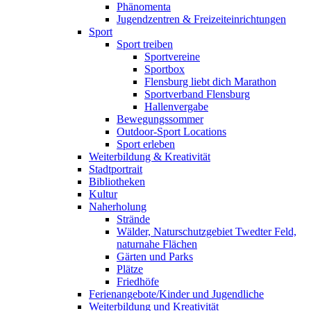
Phänomenta
Jugendzentren & Freizeiteinrichtungen
Sport
Sport treiben
Sportvereine
Sportbox
Flensburg liebt dich Marathon
Sportverband Flensburg
Hallenvergabe
Bewegungssommer
Outdoor-Sport Locations
Sport erleben
Weiterbildung & Kreativität
Stadtportrait
Bibliotheken
Kultur
Naherholung
Strände
Wälder, Naturschutzgebiet Twedter Feld,
naturnahe Flächen
Gärten und Parks
Plätze
Friedhöfe
Ferienangebote/Kinder und Jugendliche
Weiterbildung und Kreativität