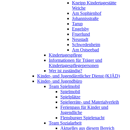
Kneipp Kindertagestätte
Weiche
Am Sophienhof
Johannisstraße
Tarup
Engelsby
Fruerlund
Neustadt
Schwedenheim
Am Ostseebad
Kindertagespflege
Informationen für Träger und
Kindertagespflegepersonen
Wer ist zuständig?
Kinder- und Jugendärztlicher Dienst (KJÄD)
Kinder- und Jugendbüro
Team Spielmobil
Spielmobil
Spielplätze
Spielgeräte- und Materialverleih
Ferienpass für Kinder und
Jugendliche
Flensburger Spielenacht
Team Sozialarbeit
Aktuelles aus diesem Bereich