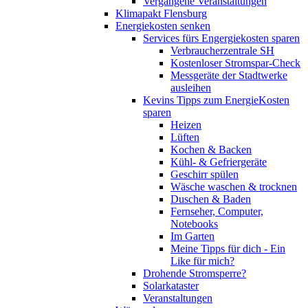
Vergangene Veranstaltungen
Klimapakt Flensburg
Energiekosten senken
Services fürs Engergiekosten sparen
Verbraucherzentrale SH
Kostenloser Stromspar-Check
Messgeräte der Stadtwerke
ausleihen
Kevins Tipps zum EnergieKosten
sparen
Heizen
Lüften
Kochen & Backen
Kühl- & Gefriergeräte
Geschirr spülen
Wäsche waschen & trocknen
Duschen & Baden
Fernseher, Computer,
Notebooks
Im Garten
Meine Tipps für dich - Ein
Like für mich?
Drohende Stromsperre?
Solarkataster
Veranstaltungen