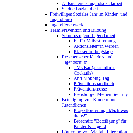
Aufsuchende Jugendsozialarbeit
Stadtteilsozialarbeit
Freiwilliges Soziales Jahr im Kinder- und
Jugendbüro
Jugendferienwerk
Team Prävention und Bildung
Schulbezogene Jugendarbeit
Fit für Mitbestimmung
Aktionsleiter*in werden
Klassenfindungstage
Erzieherischer Kinder- und
Jugendschutz
JiMs Bar (alkoholfreie
Cocktails)
Anti-Mobbing-Tag
Präventionshandbuch
Präventionsmesse
Flensburger Medien Security
Beteiligung von Kindern und
Jugendlichen
Projektförderung "Mach was
draus!"
Broschüre "Beteiligung" für
Kinder & Jugend
Förderung von Vielfalt, Integration