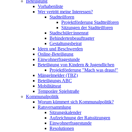
Beteiligung
Vorhabenliste
Wer vertritt meine Interessen?
Stadtteilforen
Projektförderung Stadtteilforen
Sitzungen der Stadtteilforen
Stadtschüler:innenrat
Behindertenbeauftragter
Gestaltungsbeirat
Ideen und Beschwerden
Online-Beteiligung
Einwohnerfragestunde
Beteiligung von Kindern & Jugendlichen
Projektförderung "Mach was draus!"
Mängelmelder (TBZ)
Beteiligungs ABC
Mobilitätsrat
Temporäre Spielstraße
Kommunalpolitik
Worum kümmert sich Kommunalpolitik?
Ratsversammlung
Sitzungskalender
Aufzeichnung der Ratssitzungen
Einwohnerfragestunde
Resolutionen