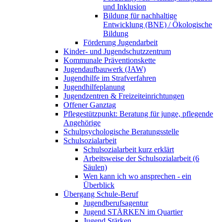
und Inklusion
Bildung für nachhaltige
Entwicklung (BNE) / Ökologische
Bildung
Förderung Jugendarbeit
Kinder- und Jugendschutzzentrum
Kommunale Präventionskette
Jugendaufbauwerk (JAW)
Jugendhilfe im Strafverfahren
Jugendhilfeplanung
Jugendzentren & Freizeiteinrichtungen
Offener Ganztag
Pflegestützpunkt: Beratung für junge, pflegende
Angehörige
Schulpsychologische Beratungsstelle
Schulsozialarbeit
Schulsozialarbeit kurz erklärt
Arbeitsweise der Schulsozialarbeit (6
Säulen)
Wen kann ich wo ansprechen - ein
Überblick
Übergang Schule-Beruf
Jugendberufsagentur
Jugend STÄRKEN im Quartier
Jugend Stärken