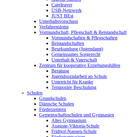
Careleaver
ÜSB-Netzwerk
JUST BEst
Unterhaltsvorschuss
Verfahrenslotse
Vormundschaft, Pflegschaft & Beistandschaft
Vormundschaften & Pflegschaften
Beistandschaften
Beurkundung (Jugendamt)
Gemeinsames Sorgerecht
Unterhalt & Vaterschaft
Zentrum für kooperative Erziehungshilfen
Beratung
Jugendsozialarbeit an Schule
Unterricht für Kranke
Temporäre Beschulung
Schulen
Grundschulen
Dänische Schulen
Förderzentren
Gemeinschaftsschulen und Gymnasien
Altes Gymnasium
Auguste-Viktoria-Schule
Fridtjof-Nansen-Schule
Fördegymnasium