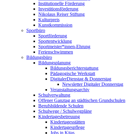
Institutionelle Förderung
Investitionsförderung
Nikolaus Reiser Stiftung
Kulturpreis
Kunstkommission
Sportbüro
Sportförderung
Sportentwicklung
Sportmeister*innen-Ehrung
Ferienschwimmen
Bildungsbüro
Bildungsplanung
Bildungsberichterstattung
Pädagogische Werkstatt
DigitalerDienstag & Donnerstag
Newsletter Digitaler Donnerstag
Veranstaltungsarchiv
Schulverwaltung
Offener Ganztag an städtischen Grundschulen
Berufsbildende Schulen
Schulwege / Schulwegpläne
Kindertagesbetreuung
Kindertagesstätten
Kindertagespflege
Jobs in Kitas