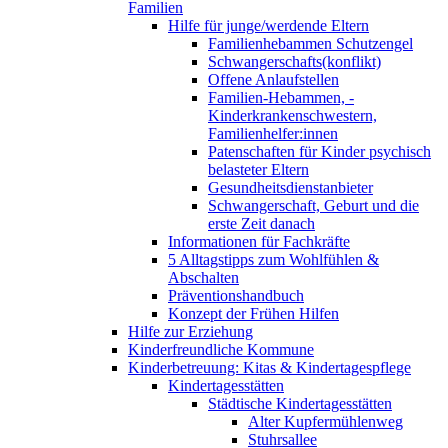
Familien
Hilfe für junge/werdende Eltern
Familienhebammen Schutzengel
Schwangerschafts(konflikt)
Offene Anlaufstellen
Familien-Hebammen, -
Kinderkrankenschwestern,
Familienhelfer:innen
Patenschaften für Kinder psychisch
belasteter Eltern
Gesundheitsdienstanbieter
Schwangerschaft, Geburt und die
erste Zeit danach
Informationen für Fachkräfte
5 Alltagstipps zum Wohlfühlen &
Abschalten
Präventionshandbuch
Konzept der Frühen Hilfen
Hilfe zur Erziehung
Kinderfreundliche Kommune
Kinderbetreuung: Kitas & Kindertagespflege
Kindertagesstätten
Städtische Kindertagesstätten
Alter Kupfermühlenweg
Stuhrsallee