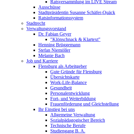
Ratsversammlung im LIVE Stream
Ausschüsse
Stadtpräsidentin Susanne Schäfer-Quäck
Ratsinformationssystem
Stadtrecht
Verwaltungsvorstand
Dr. Fabian Geyer
"Klönschnack & Klartext"
Henning Brüggemann
Stefan Niemöller
Melanie Bach
Job und Karriere
Flensburg als Arbeitgeber
Gute Gründe für Flensburg
Übersichtskarte
Work-Life-Balance
Gesundheit
Personalentwicklung
Fort- und Weiterbildung
Frauenförderung und Gleichstellung
Ihr Einstieg bei uns
Allgemeine Verwaltung
Sozialpädagogischer Bereich
Technische Berufe
Studiengang B. A.