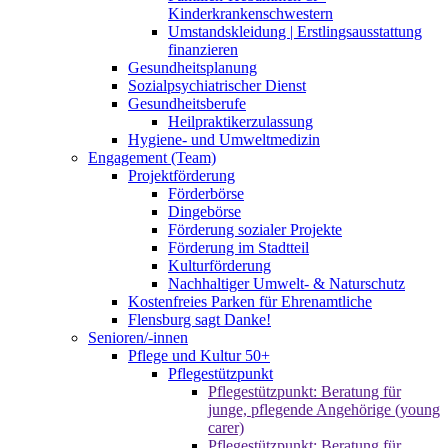
Kinderkrankenschwestern
Umstandskleidung | Erstlingsausstattung
finanzieren
Gesundheitsplanung
Sozialpsychiatrischer Dienst
Gesundheitsberufe
Heilpraktikerzulassung
Hygiene- und Umweltmedizin
Engagement (Team)
Projektförderung
Förderbörse
Dingebörse
Förderung sozialer Projekte
Förderung im Stadtteil
Kulturförderung
Nachhaltiger Umwelt- & Naturschutz
Kostenfreies Parken für Ehrenamtliche
Flensburg sagt Danke!
Senioren/-innen
Pflege und Kultur 50+
Pflegestützpunkt
Pflegestützpunkt: Beratung für
junge, pflegende Angehörige (young
carer)
Pflegestützpunkt: Beratung für