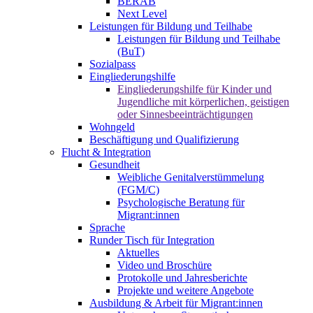
BERAB
Next Level
Leistungen für Bildung und Teilhabe
Leistungen für Bildung und Teilhabe
(BuT)
Sozialpass
Eingliederungshilfe
Eingliederungshilfe für Kinder und
Jugendliche mit körperlichen, geistigen
oder Sinnesbeeinträchtigungen
Wohngeld
Beschäftigung und Qualifizierung
Flucht & Integration
Gesundheit
Weibliche Genitalverstümmelung
(FGM/C)
Psychologische Beratung für
Migrant:innen
Sprache
Runder Tisch für Integration
Aktuelles
Video und Broschüre
Protokolle und Jahresberichte
Projekte und weitere Angebote
Ausbildung & Arbeit für Migrant:innen