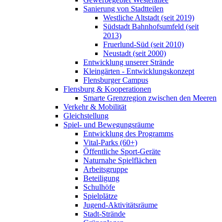
Sanierung von Stadtteilen
Westliche Altstadt (seit 2019)
Südstadt Bahnhofsumfeld (seit
2013)
Fruerlund-Süd (seit 2010)
Neustadt (seit 2000)
Entwicklung unserer Strände
Kleingärten - Entwicklungskonzept
Flensburger Campus
Flensburg & Kooperationen
Smarte Grenzregion zwischen den Meeren
Verkehr & Mobilität
Gleichstellung
Spiel- und Bewegungsräume
Entwicklung des Programms
Vital-Parks (60+)
Öffentliche Sport-Geräte
Naturnahe Spielflächen
Arbeitsgruppe
Beteiligung
Schulhöfe
Spielplätze
Jugend-Aktivitätsräume
Stadt-Strände