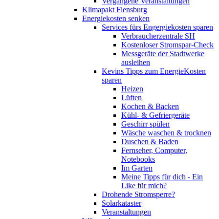
Vergangene Veranstaltungen
Klimapakt Flensburg
Energiekosten senken
Services fürs Engergiekosten sparen
Verbraucherzentrale SH
Kostenloser Stromspar-Check
Messgeräte der Stadtwerke
ausleihen
Kevins Tipps zum EnergieKosten
sparen
Heizen
Lüften
Kochen & Backen
Kühl- & Gefriergeräte
Geschirr spülen
Wäsche waschen & trocknen
Duschen & Baden
Fernseher, Computer,
Notebooks
Im Garten
Meine Tipps für dich - Ein
Like für mich?
Drohende Stromsperre?
Solarkataster
Veranstaltungen