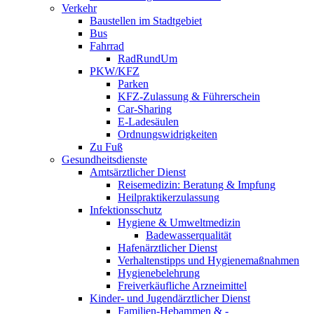
Verkehr
Baustellen im Stadtgebiet
Bus
Fahrrad
RadRundUm
PKW/KFZ
Parken
KFZ-Zulassung & Führerschein
Car-Sharing
E-Ladesäulen
Ordnungswidrigkeiten
Zu Fuß
Gesundheitsdienste
Amtsärztlicher Dienst
Reisemedizin: Beratung & Impfung
Heilpraktikerzulassung
Infektionsschutz
Hygiene & Umweltmedizin
Badewasserqualität
Hafenärztlicher Dienst
Verhaltenstipps und Hygienemaßnahmen
Hygienebelehrung
Freiverkäufliche Arzneimittel
Kinder- und Jugendärztlicher Dienst
Familien-Hebammen & -