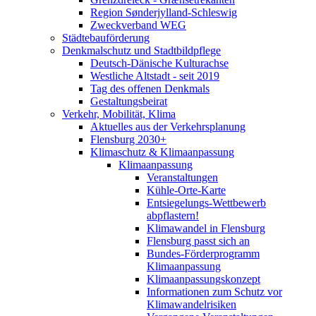
Region Sønderjylland-Schleswig
Zweckverband WEG
Städtebauförderung
Denkmalschutz und Stadtbildpflege
Deutsch-Dänische Kulturachse
Westliche Altstadt - seit 2019
Tag des offenen Denkmals
Gestaltungsbeirat
Verkehr, Mobilität, Klima
Aktuelles aus der Verkehrsplanung
Flensburg 2030+
Klimaschutz & Klimaanpassung
Klimaanpassung
Veranstaltungen
Kühle-Orte-Karte
Entsiegelungs-Wettbewerb
abpflastern!
Klimawandel in Flensburg
Flensburg passt sich an
Bundes-Förderprogramm
Klimaanpassung
Klimaanpassungskonzept
Informationen zum Schutz vor
Klimawandelrisiken