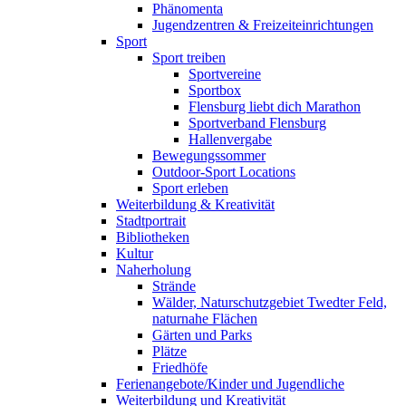
Phänomenta
Jugendzentren & Freizeiteinrichtungen
Sport
Sport treiben
Sportvereine
Sportbox
Flensburg liebt dich Marathon
Sportverband Flensburg
Hallenvergabe
Bewegungssommer
Outdoor-Sport Locations
Sport erleben
Weiterbildung & Kreativität
Stadtportrait
Bibliotheken
Kultur
Naherholung
Strände
Wälder, Naturschutzgebiet Twedter Feld,
naturnahe Flächen
Gärten und Parks
Plätze
Friedhöfe
Ferienangebote/Kinder und Jugendliche
Weiterbildung und Kreativität