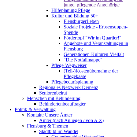
junge, pflegende Angehörige
Hilfeplanung Pflege
Kultur und Bildung 50+
FlensburgerLeben
Soziale Projekte - Erbsensuppen-
Spende
Fördertopf "Wir im Quartier!"
Angebote und Veranstaltungen in
Flensburg
Generationen-Kulturen-Vielfalt
"Die Notfallmappe"
Pflege-Wegweiser
(Teil-)Kostenübernahme der
Pflegekasse
Pflegebedarfsplanung
Regionales Netzwerk Demenz
Seniorenbeirat
Menschen mit Behinderung
Behindertenbeauftragter
Politik & Verwaltung
Kontakt: Unsere Ämter
Ämter (nach Anliegen / von A-Z)
Flensburg & Themen
Stadtbild im Wandel
Gewerbegebiet Westerallee