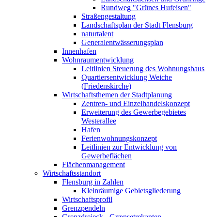
Rundweg "Grünes Hufeisen"
Straßengestaltung
Landschaftsplan der Stadt Flensburg
naturtalent
Generalentwässerungsplan
Innenhafen
Wohnraumentwicklung
Leitlinien Steuerung des Wohnungsbaus
Quartiersentwicklung Weiche
(Friedenskirche)
Wirtschaftsthemen der Stadtplanung
Zentren- und Einzelhandelskonzept
Erweiterung des Gewerbegebietes
Westerallee
Hafen
Ferienwohnungskonzept
Leitlinien zur Entwicklung von
Gewerbeflächen
Flächenmanagement
Wirtschaftsstandort
Flensburg in Zahlen
Kleinräumige Gebietsgliederung
Wirtschaftsprofil
Grenzpendeln
Grenzdreieck - Grænsetrekanten