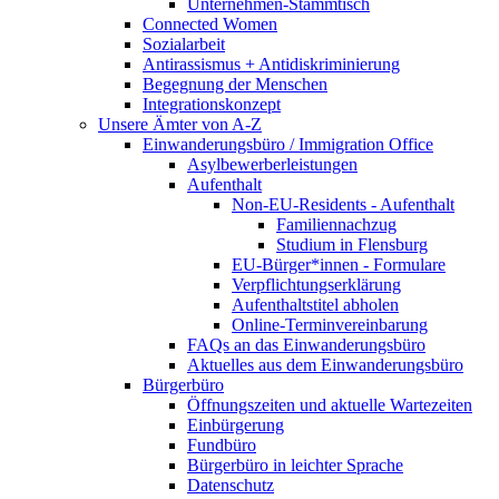
Unternehmen-Stammtisch
Connected Women
Sozialarbeit
Antirassismus + Antidiskriminierung
Begegnung der Menschen
Integrationskonzept
Unsere Ämter von A-Z
Einwanderungsbüro / Immigration Office
Asylbewerberleistungen
Aufenthalt
Non-EU-Residents - Aufenthalt
Familiennachzug
Studium in Flensburg
EU-Bürger*innen - Formulare
Verpflichtungserklärung
Aufenthaltstitel abholen
Online-Terminvereinbarung
FAQs an das Einwanderungsbüro
Aktuelles aus dem Einwanderungsbüro
Bürgerbüro
Öffnungszeiten und aktuelle Wartezeiten
Einbürgerung
Fundbüro
Bürgerbüro in leichter Sprache
Datenschutz