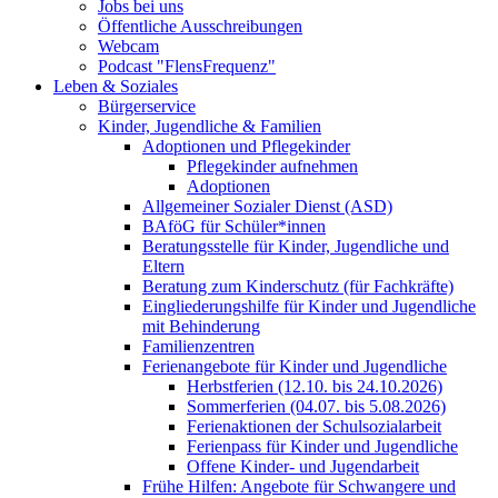
Jobs bei uns
Öffentliche Ausschreibungen
Webcam
Podcast "FlensFrequenz"
Leben & Soziales
Bürgerservice
Kinder, Jugendliche & Familien
Adoptionen und Pflegekinder
Pflegekinder aufnehmen
Adoptionen
Allgemeiner Sozialer Dienst (ASD)
BAföG für Schüler*innen
Beratungsstelle für Kinder, Jugendliche und
Eltern
Beratung zum Kinderschutz (für Fachkräfte)
Eingliederungshilfe für Kinder und Jugendliche
mit Behinderung
Familienzentren
Ferienangebote für Kinder und Jugendliche
Herbstferien (12.10. bis 24.10.2026)
Sommerferien (04.07. bis 5.08.2026)
Ferienaktionen der Schulsozialarbeit
Ferienpass für Kinder und Jugendliche
Offene Kinder- und Jugendarbeit
Frühe Hilfen: Angebote für Schwangere und