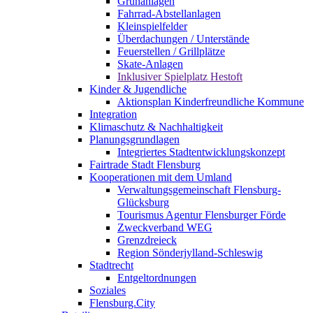
Grünanlagen
Fahrrad-Abstellanlagen
Kleinspielfelder
Überdachungen / Unterstände
Feuerstellen / Grillplätze
Skate-Anlagen
Inklusiver Spielplatz Hestoft
Kinder & Jugendliche
Aktionsplan Kinderfreundliche Kommune
Integration
Klimaschutz & Nachhaltigkeit
Planungsgrundlagen
Integriertes Stadtentwicklungskonzept
Fairtrade Stadt Flensburg
Kooperationen mit dem Umland
Verwaltungsgemeinschaft Flensburg-
Glücksburg
Tourismus Agentur Flensburger Förde
Zweckverband WEG
Grenzdreieck
Region Sönderjylland-Schleswig
Stadtrecht
Entgeltordnungen
Soziales
Flensburg.City