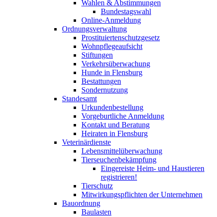
Wahlen & Abstimmungen
Bundestagswahl
Online-Anmeldung
Ordnungsverwaltung
Prostituiertenschutzgesetz
Wohnpflegeaufsicht
Stiftungen
Verkehrsüberwachung
Hunde in Flensburg
Bestattungen
Sondernutzung
Standesamt
Urkundenbestellung
Vorgeburtliche Anmeldung
Kontakt und Beratung
Heiraten in Flensburg
Veterinärdienste
Lebensmittelüberwachung
Tierseuchenbekämpfung
Eingereiste Heim- und Haustieren
registrieren!
Tierschutz
Mitwirkungspflichten der Unternehmen
Bauordnung
Baulasten