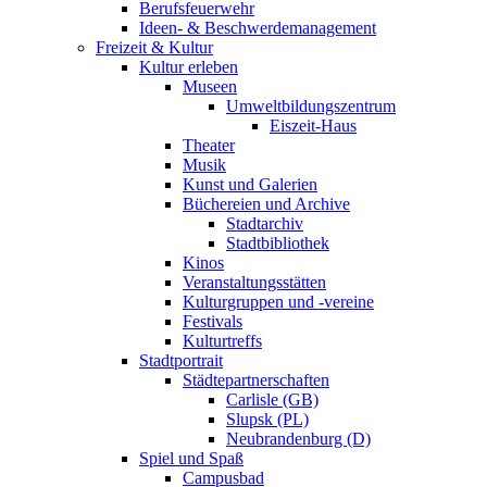
Berufsfeuerwehr
Ideen- & Beschwerdemanagement
Freizeit & Kultur
Kultur erleben
Museen
Umweltbildungszentrum
Eiszeit-Haus
Theater
Musik
Kunst und Galerien
Büchereien und Archive
Stadtarchiv
Stadtbibliothek
Kinos
Veranstaltungsstätten
Kulturgruppen und -vereine
Festivals
Kulturtreffs
Stadtportrait
Städtepartnerschaften
Carlisle (GB)
Slupsk (PL)
Neubrandenburg (D)
Spiel und Spaß
Campusbad