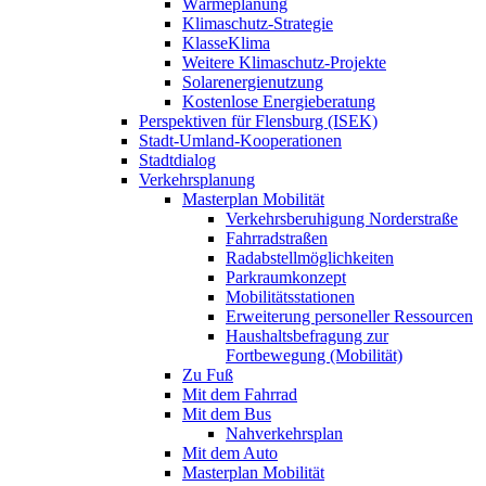
Wärmeplanung
Klimaschutz-Strategie
KlasseKlima
Weitere Klimaschutz-Projekte
Solarenergienutzung
Kostenlose Energieberatung
Perspektiven für Flensburg (ISEK)
Stadt-Umland-Kooperationen
Stadtdialog
Verkehrsplanung
Masterplan Mobilität
Verkehrsberuhigung Norderstraße
Fahrradstraßen
Radabstellmöglichkeiten
Parkraumkonzept
Mobilitätsstationen
Erweiterung personeller Ressourcen
Haushaltsbefragung zur
Fortbewegung (Mobilität)
Zu Fuß
Mit dem Fahrrad
Mit dem Bus
Nahverkehrsplan
Mit dem Auto
Masterplan Mobilität