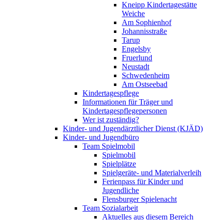
Kneipp Kindertagestätte
Weiche
Am Sophienhof
Johannisstraße
Tarup
Engelsby
Fruerlund
Neustadt
Schwedenheim
Am Ostseebad
Kindertagespflege
Informationen für Träger und
Kindertagespflegepersonen
Wer ist zuständig?
Kinder- und Jugendärztlicher Dienst (KJÄD)
Kinder- und Jugendbüro
Team Spielmobil
Spielmobil
Spielplätze
Spielgeräte- und Materialverleih
Ferienpass für Kinder und
Jugendliche
Flensburger Spielenacht
Team Sozialarbeit
Aktuelles aus diesem Bereich