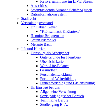
Ratsversammlung im LIVE Stream
Ausschüsse
Stadtpräsidentin Susanne Schäfer-Quäck
Ratsinformationssystem
Stadtrecht
Verwaltungsvorstand
Dr. Fabian Geyer
"Klönschnack & Klartext"
Henning Brüggemann
Stefan Niemöller
Melanie Bach
Job und Karriere
Flensburg als Arbeitgeber
Gute Gründe für Flensburg
Übersichtskarte
Work-Life-Balance
Gesundheit
Personalentwicklung
Fort- und Weiterbildung
Frauenförderung und Gleichstellung
Ihr Einstieg bei uns
Allgemeine Verwaltung
Sozialpädagogischer Bereich
Technische Berufe
Studiengang B. A.