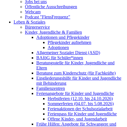
Jobs bei uns
Öffentliche Ausschreibungen
Webcam
Podcast "FlensFrequenz"
Leben & Soziales
Bürgerservice
Kinder, Jugendliche & Familien
Adoptionen und Pflegekinder
Pflegekinder aufnehmen
Adoptionen
Allgemeiner Sozialer Dienst (ASD)
BAföG für Schüler*innen
Beratungsstelle für Kinder, Jugendliche und
Eltern
Beratung zum Kinderschutz (für Fachkräfte)
Eingliederungshilfe für Kinder und Jugendliche
mit Behinderung
Familienzentren
Ferienangebote für Kinder und Jugendliche
Herbstferien (12.10. bis 24.10.2026)
Sommerferien (04.07. bis 5.08.2026)
Ferienaktionen der Schulsozialarbeit
Ferienpass für Kinder und Jugendliche
Offene Kinder- und Jugendarbeit
Frühe Hilfen: Angebote für Schwangere und