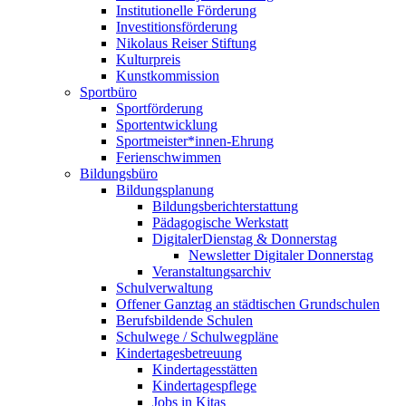
Institutionelle Förderung
Investitionsförderung
Nikolaus Reiser Stiftung
Kulturpreis
Kunstkommission
Sportbüro
Sportförderung
Sportentwicklung
Sportmeister*innen-Ehrung
Ferienschwimmen
Bildungsbüro
Bildungsplanung
Bildungsberichterstattung
Pädagogische Werkstatt
DigitalerDienstag & Donnerstag
Newsletter Digitaler Donnerstag
Veranstaltungsarchiv
Schulverwaltung
Offener Ganztag an städtischen Grundschulen
Berufsbildende Schulen
Schulwege / Schulwegpläne
Kindertagesbetreuung
Kindertagesstätten
Kindertagespflege
Jobs in Kitas