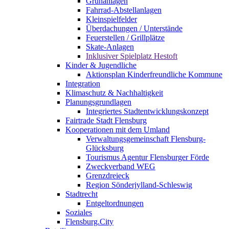
Grünanlagen
Fahrrad-Abstellanlagen
Kleinspielfelder
Überdachungen / Unterstände
Feuerstellen / Grillplätze
Skate-Anlagen
Inklusiver Spielplatz Hestoft
Kinder & Jugendliche
Aktionsplan Kinderfreundliche Kommune
Integration
Klimaschutz & Nachhaltigkeit
Planungsgrundlagen
Integriertes Stadtentwicklungskonzept
Fairtrade Stadt Flensburg
Kooperationen mit dem Umland
Verwaltungsgemeinschaft Flensburg-
Glücksburg
Tourismus Agentur Flensburger Förde
Zweckverband WEG
Grenzdreieck
Region Sönderjylland-Schleswig
Stadtrecht
Entgeltordnungen
Soziales
Flensburg.City