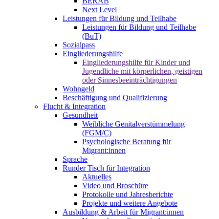
BERAB
Next Level
Leistungen für Bildung und Teilhabe
Leistungen für Bildung und Teilhabe
(BuT)
Sozialpass
Eingliederungshilfe
Eingliederungshilfe für Kinder und
Jugendliche mit körperlichen, geistigen
oder Sinnesbeeinträchtigungen
Wohngeld
Beschäftigung und Qualifizierung
Flucht & Integration
Gesundheit
Weibliche Genitalverstümmelung
(FGM/C)
Psychologische Beratung für
Migrant:innen
Sprache
Runder Tisch für Integration
Aktuelles
Video und Broschüre
Protokolle und Jahresberichte
Projekte und weitere Angebote
Ausbildung & Arbeit für Migrant:innen