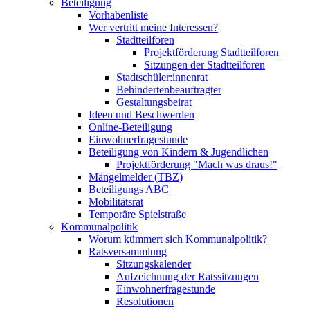
Beteiligung
Vorhabenliste
Wer vertritt meine Interessen?
Stadtteilforen
Projektförderung Stadtteilforen
Sitzungen der Stadtteilforen
Stadtschüler:innenrat
Behindertenbeauftragter
Gestaltungsbeirat
Ideen und Beschwerden
Online-Beteiligung
Einwohnerfragestunde
Beteiligung von Kindern & Jugendlichen
Projektförderung "Mach was draus!"
Mängelmelder (TBZ)
Beteiligungs ABC
Mobilitätsrat
Temporäre Spielstraße
Kommunalpolitik
Worum kümmert sich Kommunalpolitik?
Ratsversammlung
Sitzungskalender
Aufzeichnung der Ratssitzungen
Einwohnerfragestunde
Resolutionen