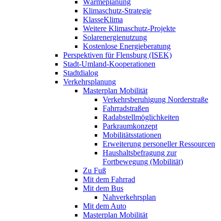
Wärmeplanung
Klimaschutz-Strategie
KlasseKlima
Weitere Klimaschutz-Projekte
Solarenergienutzung
Kostenlose Energieberatung
Perspektiven für Flensburg (ISEK)
Stadt-Umland-Kooperationen
Stadtdialog
Verkehrsplanung
Masterplan Mobilität
Verkehrsberuhigung Norderstraße
Fahrradstraßen
Radabstellmöglichkeiten
Parkraumkonzept
Mobilitätsstationen
Erweiterung personeller Ressourcen
Haushaltsbefragung zur
Fortbewegung (Mobilität)
Zu Fuß
Mit dem Fahrrad
Mit dem Bus
Nahverkehrsplan
Mit dem Auto
Masterplan Mobilität