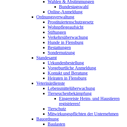
Wahlen & Abstimmungen
Bundestagswahl
Online-Anmeldung
Ordnungsverwaltung
Prostituiertenschutzgesetz
Wohnpflegeaufsicht
Stiftungen
Verkehrsüberwachung
Hunde in Flensburg
Bestattungen
Sondernutzung
Standesamt
Urkundenbestellung
Vorgeburtliche Anmeldung
Kontakt und Beratung
Heiraten in Flensburg
Veterinärdienste
Lebensmittelüberwachung
Tierseuchenbekämpfung
Eingereiste Heim- und Haustieren
registrieren!
Tierschutz
Mitwirkungspflichten der Unternehmen
Bauordnung
Baulasten