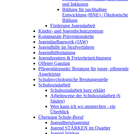
und Inklusion
Bildung für nachhaltige
Entwicklung (BNE) / Ökologische
Bildung
Förderung Jugendarbeit
Kinder- und Jugendschutzzentrum
Kommunale Präventionskette
Jugendaufbauwerk (JAW)
Jugendhilfe im Strafverfahren
Jugendhilfeplanung
Jugendzentren & Freizeiteinrichtungen
Offener Ganztag
Pflegestützpunkt: Beratung für junge, pflegende
Angehörige
Schulpsychologische Beratungsstelle
Schulsozialarbeit
Schulsozialarbeit kurz erklärt
Arbeitsweise der Schulsozialarbeit (6
Säulen)
Wen kann ich wo ansprechen - ein
Überblick
Übergang Schule-Beruf
Jugendberufsagentur
Jugend STÄRKEN im Quartier
Jugend Stärken