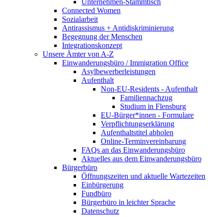
Unternehmen-Stammtisch
Connected Women
Sozialarbeit
Antirassismus + Antidiskriminierung
Begegnung der Menschen
Integrationskonzept
Unsere Ämter von A-Z
Einwanderungsbüro / Immigration Office
Asylbewerberleistungen
Aufenthalt
Non-EU-Residents - Aufenthalt
Familiennachzug
Studium in Flensburg
EU-Bürger*innen - Formulare
Verpflichtungserklärung
Aufenthaltstitel abholen
Online-Terminvereinbarung
FAQs an das Einwanderungsbüro
Aktuelles aus dem Einwanderungsbüro
Bürgerbüro
Öffnungszeiten und aktuelle Wartezeiten
Einbürgerung
Fundbüro
Bürgerbüro in leichter Sprache
Datenschutz