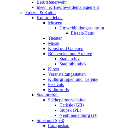
Berufsfeuerwehr
Ideen- & Beschwerdemanagement
Freizeit & Kultur
Kultur erleben
Museen
Umweltbildungszentrum
Eiszeit-Haus
Theater
Musik
Kunst und Galerien
Büchereien und Archive
Stadtarchiv
Stadtbibliothek
Kinos
Veranstaltungsstätten
Kulturgruppen und -vereine
Festivals
Kulturtreffs
Stadtportrait
Städtepartnerschaften
Carlisle (GB)
Slupsk (PL)
Neubrandenburg (D)
Spiel und Spaß
Campusbad