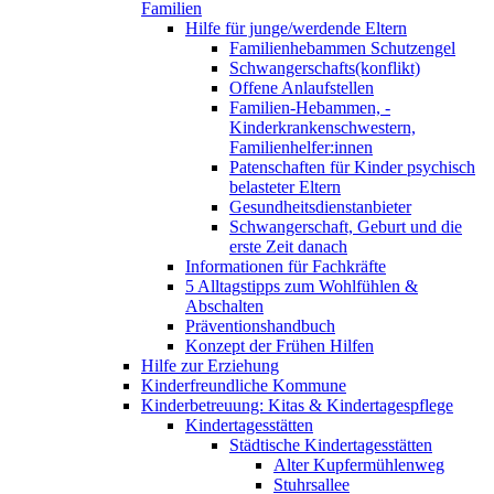
Familien
Hilfe für junge/werdende Eltern
Familienhebammen Schutzengel
Schwangerschafts(konflikt)
Offene Anlaufstellen
Familien-Hebammen, -
Kinderkrankenschwestern,
Familienhelfer:innen
Patenschaften für Kinder psychisch
belasteter Eltern
Gesundheitsdienstanbieter
Schwangerschaft, Geburt und die
erste Zeit danach
Informationen für Fachkräfte
5 Alltagstipps zum Wohlfühlen &
Abschalten
Präventionshandbuch
Konzept der Frühen Hilfen
Hilfe zur Erziehung
Kinderfreundliche Kommune
Kinderbetreuung: Kitas & Kindertagespflege
Kindertagesstätten
Städtische Kindertagesstätten
Alter Kupfermühlenweg
Stuhrsallee