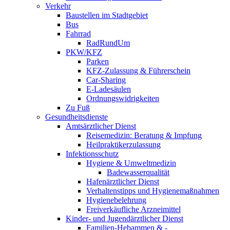
Verkehr
Baustellen im Stadtgebiet
Bus
Fahrrad
RadRundUm
PKW/KFZ
Parken
KFZ-Zulassung & Führerschein
Car-Sharing
E-Ladesäulen
Ordnungswidrigkeiten
Zu Fuß
Gesundheitsdienste
Amtsärztlicher Dienst
Reisemedizin: Beratung & Impfung
Heilpraktikerzulassung
Infektionsschutz
Hygiene & Umweltmedizin
Badewasserqualität
Hafenärztlicher Dienst
Verhaltenstipps und Hygienemaßnahmen
Hygienebelehrung
Freiverkäufliche Arzneimittel
Kinder- und Jugendärztlicher Dienst
Familien-Hebammen & -