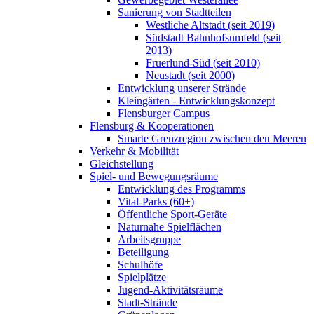
Sanierung von Stadtteilen
Westliche Altstadt (seit 2019)
Südstadt Bahnhofsumfeld (seit
2013)
Fruerlund-Süd (seit 2010)
Neustadt (seit 2000)
Entwicklung unserer Strände
Kleingärten - Entwicklungskonzept
Flensburger Campus
Flensburg & Kooperationen
Smarte Grenzregion zwischen den Meeren
Verkehr & Mobilität
Gleichstellung
Spiel- und Bewegungsräume
Entwicklung des Programms
Vital-Parks (60+)
Öffentliche Sport-Geräte
Naturnahe Spielflächen
Arbeitsgruppe
Beteiligung
Schulhöfe
Spielplätze
Jugend-Aktivitätsräume
Stadt-Strände