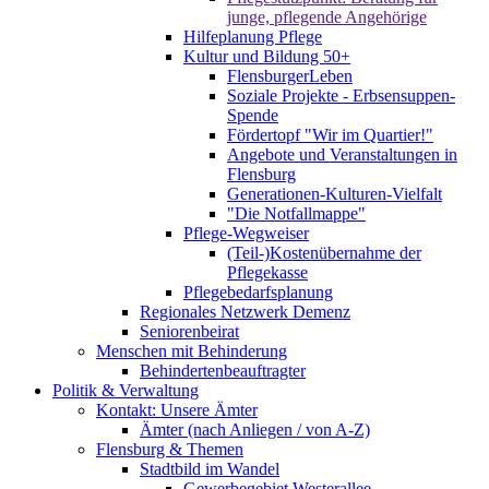
junge, pflegende Angehörige
Hilfeplanung Pflege
Kultur und Bildung 50+
FlensburgerLeben
Soziale Projekte - Erbsensuppen-
Spende
Fördertopf "Wir im Quartier!"
Angebote und Veranstaltungen in
Flensburg
Generationen-Kulturen-Vielfalt
"Die Notfallmappe"
Pflege-Wegweiser
(Teil-)Kostenübernahme der
Pflegekasse
Pflegebedarfsplanung
Regionales Netzwerk Demenz
Seniorenbeirat
Menschen mit Behinderung
Behindertenbeauftragter
Politik & Verwaltung
Kontakt: Unsere Ämter
Ämter (nach Anliegen / von A-Z)
Flensburg & Themen
Stadtbild im Wandel
Gewerbegebiet Westerallee