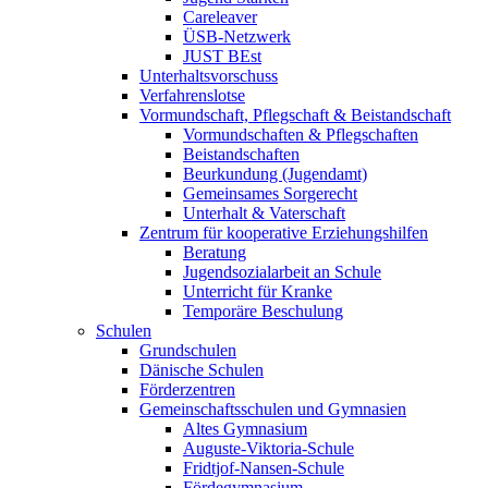
Careleaver
ÜSB-Netzwerk
JUST BEst
Unterhaltsvorschuss
Verfahrenslotse
Vormundschaft, Pflegschaft & Beistandschaft
Vormundschaften & Pflegschaften
Beistandschaften
Beurkundung (Jugendamt)
Gemeinsames Sorgerecht
Unterhalt & Vaterschaft
Zentrum für kooperative Erziehungshilfen
Beratung
Jugendsozialarbeit an Schule
Unterricht für Kranke
Temporäre Beschulung
Schulen
Grundschulen
Dänische Schulen
Förderzentren
Gemeinschaftsschulen und Gymnasien
Altes Gymnasium
Auguste-Viktoria-Schule
Fridtjof-Nansen-Schule
Fördegymnasium