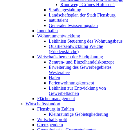
Rundweg "Grünes Hufeisen"
Straßengestaltung
Landschaftsplan der Stadt Flensburg
naturtalent
Generalentwässerungsplan
Innenhafen
Wohnraumentwicklung
Leitlinien Steuerung des Wohnungsbaus
Quartiersentwicklung Weiche
(Friedenskirche)
Wirtschaftsthemen der Stadtplanung
Zentren- und Einzelhandelskonzept
Erweiterung des Gewerbegebietes
Westerallee
Hafen
Ferienwohnungskonzept
Leitlinien zur Entwicklung von
Gewerbeflächen
Flächenmanagement
Wirtschaftsstandort
Flensburg in Zahlen
Kleinräumige Gebietsgliederung
Wirtschaftsprofil
Grenzpendeln
Grenzdreieck - Grænsetrekanten