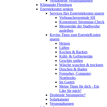
Vergangene Veranstaltungen
Klimapakt Flensburg
Energiekosten senken
Services fürs Engergiekosten sparen
Verbraucherzentrale SH
Kostenloser Stromspar-Check
Messgeräte der Stadtwerke
ausleihen
Kevins Tipps zum EnergieKosten
sparen
Heizen
Lüften
Kochen & Backen
Kühl- & Gefriergeräte
Geschirr spülen
Wäsche waschen & trocknen
Duschen & Baden
Fernseher, Computer,
Notebooks
Im Garten
Meine Tipps für dich - Ein
Like für mich?
Drohende Stromsperre?
Solarkataster
Veranstaltungen