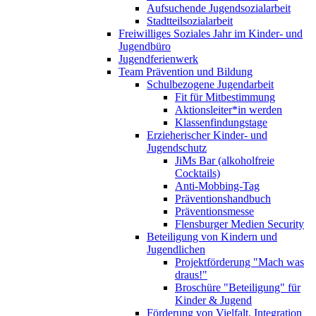
Aufsuchende Jugendsozialarbeit
Stadtteilsozialarbeit
Freiwilliges Soziales Jahr im Kinder- und
Jugendbüro
Jugendferienwerk
Team Prävention und Bildung
Schulbezogene Jugendarbeit
Fit für Mitbestimmung
Aktionsleiter*in werden
Klassenfindungstage
Erzieherischer Kinder- und
Jugendschutz
JiMs Bar (alkoholfreie
Cocktails)
Anti-Mobbing-Tag
Präventionshandbuch
Präventionsmesse
Flensburger Medien Security
Beteiligung von Kindern und
Jugendlichen
Projektförderung "Mach was
draus!"
Broschüre "Beteiligung" für
Kinder & Jugend
Förderung von Vielfalt, Integration