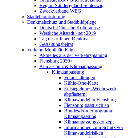
Region Sønderjylland-Schleswig
Zweckverband WEG
Städtebauförderung
Denkmalschutz und Stadtbildpflege
Deutsch-Dänische Kulturachse
Westliche Altstadt - seit 2019
Tag des offenen Denkmals
Gestaltungsbeirat
Verkehr, Mobilität, Klima
Aktuelles aus der Verkehrsplanung
Flensburg 2030+
Klimaschutz & Klimaanpassung
Klimaanpassung
Veranstaltungen
Kühle-Orte-Karte
Entsiegelungs-Wettbewerb
abpflastern!
Klimawandel in Flensburg
Flensburg passt sich an
Bundes-Förderprogramm
Klimaanpassung
Klimaanpassungskonzept
Informationen zum Schutz vor
Klimawandelrisiken