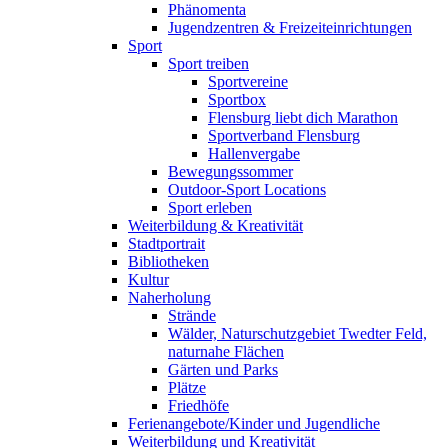
Phänomenta
Jugendzentren & Freizeiteinrichtungen
Sport
Sport treiben
Sportvereine
Sportbox
Flensburg liebt dich Marathon
Sportverband Flensburg
Hallenvergabe
Bewegungssommer
Outdoor-Sport Locations
Sport erleben
Weiterbildung & Kreativität
Stadtportrait
Bibliotheken
Kultur
Naherholung
Strände
Wälder, Naturschutzgebiet Twedter Feld,
naturnahe Flächen
Gärten und Parks
Plätze
Friedhöfe
Ferienangebote/Kinder und Jugendliche
Weiterbildung und Kreativität