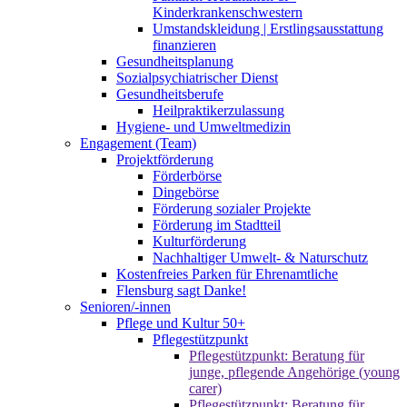
Kinderkrankenschwestern
Umstandskleidung | Erstlingsausstattung
finanzieren
Gesundheitsplanung
Sozialpsychiatrischer Dienst
Gesundheitsberufe
Heilpraktikerzulassung
Hygiene- und Umweltmedizin
Engagement (Team)
Projektförderung
Förderbörse
Dingebörse
Förderung sozialer Projekte
Förderung im Stadtteil
Kulturförderung
Nachhaltiger Umwelt- & Naturschutz
Kostenfreies Parken für Ehrenamtliche
Flensburg sagt Danke!
Senioren/-innen
Pflege und Kultur 50+
Pflegestützpunkt
Pflegestützpunkt: Beratung für
junge, pflegende Angehörige (young
carer)
Pflegestützpunkt: Beratung für