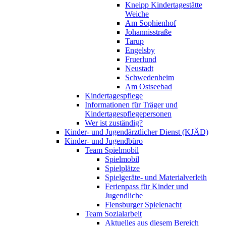
Kneipp Kindertagestätte
Weiche
Am Sophienhof
Johannisstraße
Tarup
Engelsby
Fruerlund
Neustadt
Schwedenheim
Am Ostseebad
Kindertagespflege
Informationen für Träger und
Kindertagespflegepersonen
Wer ist zuständig?
Kinder- und Jugendärztlicher Dienst (KJÄD)
Kinder- und Jugendbüro
Team Spielmobil
Spielmobil
Spielplätze
Spielgeräte- und Materialverleih
Ferienpass für Kinder und
Jugendliche
Flensburger Spielenacht
Team Sozialarbeit
Aktuelles aus diesem Bereich