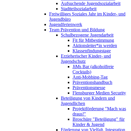
Aufsuchende Jugendsozialarbeit
Stadtteilsozialarbeit
Freiwilliges Soziales Jahr im Kinder- und
Jugendbüro
Jugendferienwerk
Team Prävention und Bildung
Schulbezogene Jugendarbeit
Fit für Mitbestimmung
Aktionsleiter*in werden
Klassenfindungstage
Erzieherischer Kinder- und
Jugendschutz
JiMs Bar (alkoholfreie
Cocktails)
Anti-Mobbing-Tag
Präventionshandbuch
Präventionsmesse
Flensburger Medien Security
Beteiligung von Kindern und
Jugendlichen
Projektförderung "Mach was
draus!"
Broschüre "Beteiligung" für
Kinder & Jugend
Förderung von Vielfalt, Integration