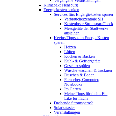
Vergangene Veranstaltungen
Klimapakt Flensburg
Energiekosten senken
Services fürs Engergiekosten sparen
Verbraucherzentrale SH
Kostenloser Stromspar-Check
Messgeräte der Stadtwerke
ausleihen
Kevins Tipps zum EnergieKosten
sparen
Heizen
Lüften
Kochen & Backen
Kühl- & Gefriergeräte
Geschirr spülen
Wäsche waschen & trocknen
Duschen & Baden
Fernseher, Computer,
Notebooks
Im Garten
Meine Tipps für dich - Ein
Like für mich?
Drohende Stromsperre?
Solarkataster
Veranstaltungen