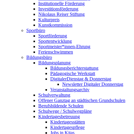
Institutionelle Förderung
Investitionsförderung
Nikolaus Reiser Stiftung
Kulturpreis
Kunstkommission
Sportbüro
Sportförderung
Sportentwicklung
Sportmeister*innen-Ehrung
Ferienschwimmen
Bildungsbüro
Bildungsplanung
Bildungsberichterstattung
Pädagogische Werkstatt
DigitalerDienstag & Donnerstag
Newsletter Digitaler Donnerstag
Veranstaltungsarchiv
Schulverwaltung
Offener Ganztag an städtischen Grundschulen
Berufsbildende Schulen
Schulwege / Schulwegpläne
Kindertagesbetreuung
Kindertagesstätten
Kindertagespflege
Jobs in Kitas