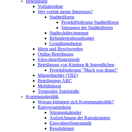
Beteiligung
Vorhabenliste
Wer vertritt meine Interessen?
Stadtteilforen
Projektförderung Stadtteilforen
Sitzungen der Stadtteilforen
Stadtschüler:innenrat
Behindertenbeauftragter
Gestaltungsbeirat
Ideen und Beschwerden
Online-Beteiligung
Einwohnerfragestunde
Beteiligung von Kindern & Jugendlichen
Projektförderung "Mach was draus!"
Mängelmelder (TBZ)
Beteiligungs ABC
Mobilitätsrat
Temporäre Spielstraße
Kommunalpolitik
Worum kümmert sich Kommunalpolitik?
Ratsversammlung
Sitzungskalender
Aufzeichnung der Ratssitzungen
Einwohnerfragestunde
Resolutionen