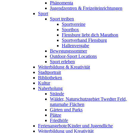
Phänomenta
Jugendzentren & Freizeiteinrichtungen
Sport
Sport treiben
Sportvereine
Sportbox
Flensburg liebt dich Marathon
Sportverband Flensburg
Hallenvergabe
Bewegungssommer
Outdoor-Sport Locations
Sport erleben
Weiterbildung & Kreativität
Stadtportrait
Bibliotheken
Kultur
Naherholung
Strände
Wälder, Naturschutzgebiet Twedter Feld,
naturnahe Flächen
Gärten und Parks
Plätze
Friedhöfe
Ferienangebote/Kinder und Jugendliche
Weiterbildung und Kreativität