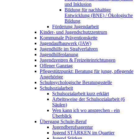
und Inklusion
Bildung für nachhaltige
Entwicklung (BNE) / Ökologische
Bildung
Förderung Jugendarbeit
Kinder- und Jugendschutzzentrum
Kommunale Präventionskette
Jugendaufbauwerk (JAW)
Jugendhilfe im Strafverfahren
Jugendhilfeplanung
Jugendzentren & Freizeiteinrichtungen
Offener Ganztag
Pflegestützpunkt: Beratung für junge, pflegende
Angehörige
Schulpsychologische Beratungsstelle
Schulsozialarbeit
Schulsozialarbeit kurz erklärt
Arbeitsweise der Schulsozialarbeit (6
Säulen)
Wen kann ich wo ansprechen - ein
Überblick
Übergang Schule-Beruf
Jugendberufsagentur
Jugend STÄRKEN im Quartier
Jugend Stärken