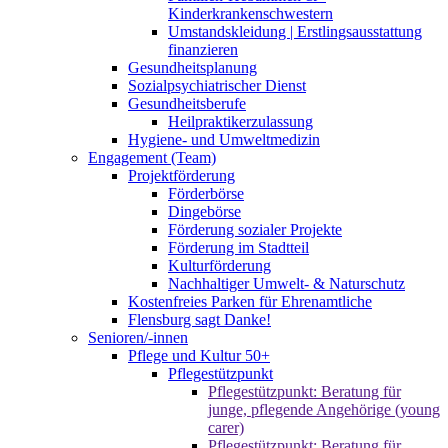
Kinderkrankenschwestern
Umstandskleidung | Erstlingsausstattung
finanzieren
Gesundheitsplanung
Sozialpsychiatrischer Dienst
Gesundheitsberufe
Heilpraktikerzulassung
Hygiene- und Umweltmedizin
Engagement (Team)
Projektförderung
Förderbörse
Dingebörse
Förderung sozialer Projekte
Förderung im Stadtteil
Kulturförderung
Nachhaltiger Umwelt- & Naturschutz
Kostenfreies Parken für Ehrenamtliche
Flensburg sagt Danke!
Senioren/-innen
Pflege und Kultur 50+
Pflegestützpunkt
Pflegestützpunkt: Beratung für
junge, pflegende Angehörige (young
carer)
Pflegestützpunkt: Beratung für