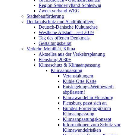
Region Sønderjylland-Schleswig
Zweckverband WEG
Städtebauförderung
Denkmalschutz und Stadtbildpflege
Deutsch-Dänische Kulturachse
Westliche Altstadt - seit 2019
Tag des offenen Denkmals
Gestaltungsbeirat
Verkehr, Mobilität, Klima
Aktuelles aus der Verkehrsplanung
Flensburg 2030+
Klimaschutz & Klimaanpassung
Klimaanpassung
Veranstaltungen
Kühle-Orte-Karte
Entsiegelungs-Wettbewerb
abpflastern!
Klimawandel in Flensburg
Flensburg passt sich an
Bundes-Förderprogramm
Klimaanpassung
Klimaanpassungskonzept
Informationen zum Schutz vor
Klimawandelrisiken