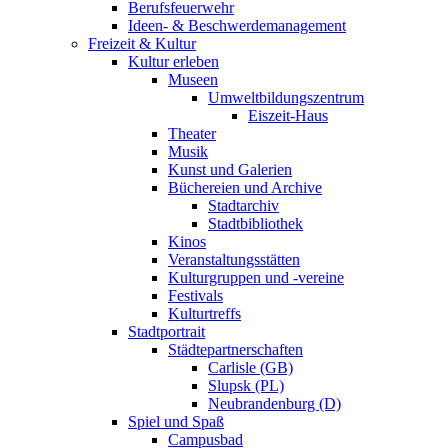
Berufsfeuerwehr
Ideen- & Beschwerdemanagement
Freizeit & Kultur
Kultur erleben
Museen
Umweltbildungszentrum
Eiszeit-Haus
Theater
Musik
Kunst und Galerien
Büchereien und Archive
Stadtarchiv
Stadtbibliothek
Kinos
Veranstaltungsstätten
Kulturgruppen und -vereine
Festivals
Kulturtreffs
Stadtportrait
Städtepartnerschaften
Carlisle (GB)
Slupsk (PL)
Neubrandenburg (D)
Spiel und Spaß
Campusbad