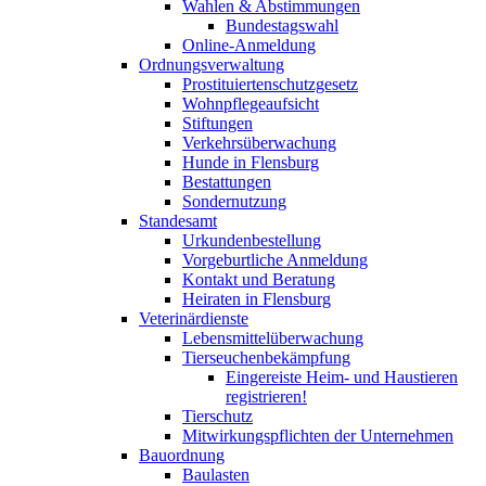
Wahlen & Abstimmungen
Bundestagswahl
Online-Anmeldung
Ordnungsverwaltung
Prostituiertenschutzgesetz
Wohnpflegeaufsicht
Stiftungen
Verkehrsüberwachung
Hunde in Flensburg
Bestattungen
Sondernutzung
Standesamt
Urkundenbestellung
Vorgeburtliche Anmeldung
Kontakt und Beratung
Heiraten in Flensburg
Veterinärdienste
Lebensmittelüberwachung
Tierseuchenbekämpfung
Eingereiste Heim- und Haustieren
registrieren!
Tierschutz
Mitwirkungspflichten der Unternehmen
Bauordnung
Baulasten