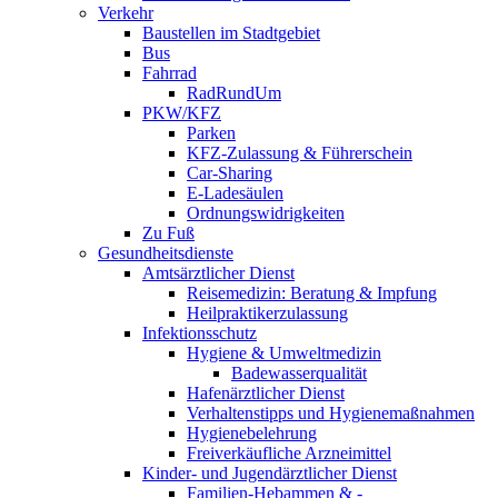
Verkehr
Baustellen im Stadtgebiet
Bus
Fahrrad
RadRundUm
PKW/KFZ
Parken
KFZ-Zulassung & Führerschein
Car-Sharing
E-Ladesäulen
Ordnungswidrigkeiten
Zu Fuß
Gesundheitsdienste
Amtsärztlicher Dienst
Reisemedizin: Beratung & Impfung
Heilpraktikerzulassung
Infektionsschutz
Hygiene & Umweltmedizin
Badewasserqualität
Hafenärztlicher Dienst
Verhaltenstipps und Hygienemaßnahmen
Hygienebelehrung
Freiverkäufliche Arzneimittel
Kinder- und Jugendärztlicher Dienst
Familien-Hebammen & -