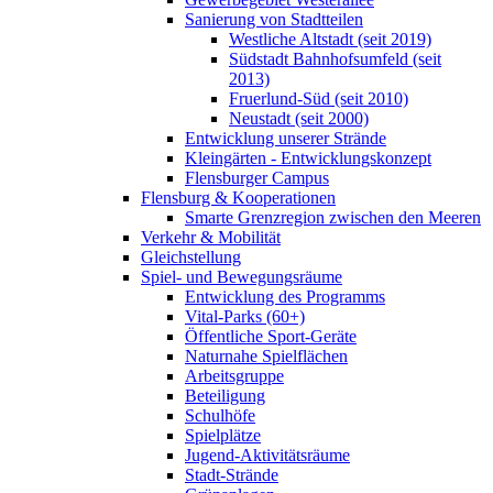
Sanierung von Stadtteilen
Westliche Altstadt (seit 2019)
Südstadt Bahnhofsumfeld (seit
2013)
Fruerlund-Süd (seit 2010)
Neustadt (seit 2000)
Entwicklung unserer Strände
Kleingärten - Entwicklungskonzept
Flensburger Campus
Flensburg & Kooperationen
Smarte Grenzregion zwischen den Meeren
Verkehr & Mobilität
Gleichstellung
Spiel- und Bewegungsräume
Entwicklung des Programms
Vital-Parks (60+)
Öffentliche Sport-Geräte
Naturnahe Spielflächen
Arbeitsgruppe
Beteiligung
Schulhöfe
Spielplätze
Jugend-Aktivitätsräume
Stadt-Strände