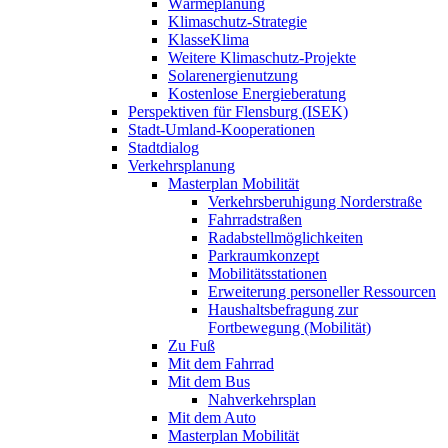
Wärmeplanung
Klimaschutz-Strategie
KlasseKlima
Weitere Klimaschutz-Projekte
Solarenergienutzung
Kostenlose Energieberatung
Perspektiven für Flensburg (ISEK)
Stadt-Umland-Kooperationen
Stadtdialog
Verkehrsplanung
Masterplan Mobilität
Verkehrsberuhigung Norderstraße
Fahrradstraßen
Radabstellmöglichkeiten
Parkraumkonzept
Mobilitätsstationen
Erweiterung personeller Ressourcen
Haushaltsbefragung zur
Fortbewegung (Mobilität)
Zu Fuß
Mit dem Fahrrad
Mit dem Bus
Nahverkehrsplan
Mit dem Auto
Masterplan Mobilität