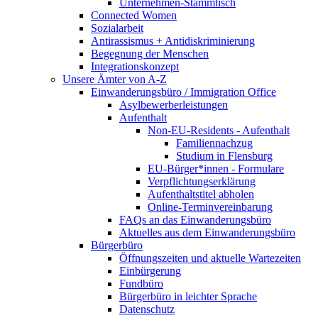
Unternehmen-Stammtisch
Connected Women
Sozialarbeit
Antirassismus + Antidiskriminierung
Begegnung der Menschen
Integrationskonzept
Unsere Ämter von A-Z
Einwanderungsbüro / Immigration Office
Asylbewerberleistungen
Aufenthalt
Non-EU-Residents - Aufenthalt
Familiennachzug
Studium in Flensburg
EU-Bürger*innen - Formulare
Verpflichtungserklärung
Aufenthaltstitel abholen
Online-Terminvereinbarung
FAQs an das Einwanderungsbüro
Aktuelles aus dem Einwanderungsbüro
Bürgerbüro
Öffnungszeiten und aktuelle Wartezeiten
Einbürgerung
Fundbüro
Bürgerbüro in leichter Sprache
Datenschutz