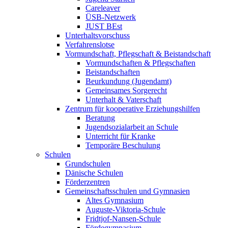
Careleaver
ÜSB-Netzwerk
JUST BEst
Unterhaltsvorschuss
Verfahrenslotse
Vormundschaft, Pflegschaft & Beistandschaft
Vormundschaften & Pflegschaften
Beistandschaften
Beurkundung (Jugendamt)
Gemeinsames Sorgerecht
Unterhalt & Vaterschaft
Zentrum für kooperative Erziehungshilfen
Beratung
Jugendsozialarbeit an Schule
Unterricht für Kranke
Temporäre Beschulung
Schulen
Grundschulen
Dänische Schulen
Förderzentren
Gemeinschaftsschulen und Gymnasien
Altes Gymnasium
Auguste-Viktoria-Schule
Fridtjof-Nansen-Schule
Fördegymnasium