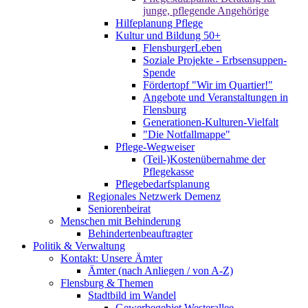
junge, pflegende Angehörige
Hilfeplanung Pflege
Kultur und Bildung 50+
FlensburgerLeben
Soziale Projekte - Erbsensuppen-
Spende
Fördertopf "Wir im Quartier!"
Angebote und Veranstaltungen in
Flensburg
Generationen-Kulturen-Vielfalt
"Die Notfallmappe"
Pflege-Wegweiser
(Teil-)Kostenübernahme der
Pflegekasse
Pflegebedarfsplanung
Regionales Netzwerk Demenz
Seniorenbeirat
Menschen mit Behinderung
Behindertenbeauftragter
Politik & Verwaltung
Kontakt: Unsere Ämter
Ämter (nach Anliegen / von A-Z)
Flensburg & Themen
Stadtbild im Wandel
Gewerbegebiet Westerallee