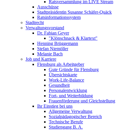
Ratsversammlung im LIVE Stream
Ausschüsse
Stadtpräsidentin Susanne Schäfer-Quäck
Ratsinformationssystem
Stadtrecht
Verwaltungsvorstand
Dr. Fabian Geyer
"Klönschnack & Klartext"
Henning Brüggemann
Stefan Niemöller
Melanie Bach
Job und Karriere
Flensburg als Arbeitgeber
Gute Gründe für Flensburg
Übersichtskarte
Work-Life-Balance
Gesundheit
Personalentwicklung
Fort- und Weiterbildung
Frauenförderung und Gleichstellung
Ihr Einstieg bei uns
Allgemeine Verwaltung
Sozialpädagogischer Bereich
Technische Berufe
Studiengang B. A.