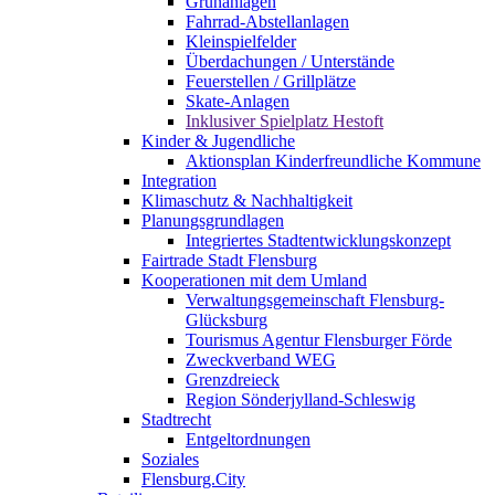
Grünanlagen
Fahrrad-Abstellanlagen
Kleinspielfelder
Überdachungen / Unterstände
Feuerstellen / Grillplätze
Skate-Anlagen
Inklusiver Spielplatz Hestoft
Kinder & Jugendliche
Aktionsplan Kinderfreundliche Kommune
Integration
Klimaschutz & Nachhaltigkeit
Planungsgrundlagen
Integriertes Stadtentwicklungskonzept
Fairtrade Stadt Flensburg
Kooperationen mit dem Umland
Verwaltungsgemeinschaft Flensburg-
Glücksburg
Tourismus Agentur Flensburger Förde
Zweckverband WEG
Grenzdreieck
Region Sönderjylland-Schleswig
Stadtrecht
Entgeltordnungen
Soziales
Flensburg.City