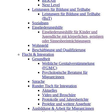
BERAB
Next Level
Leistungen für Bildung und Teilhabe
Leistungen für Bildung und Teilhabe
(BuT)
Sozialpass
Eingliederungshilfe
Eingliederungshilfe für Kinder und
Jugendliche mit körperlichen, geistigen
oder Sinnesbeeinträchtigungen
Wohngeld
Beschäftigung und Qualifizierung
Flucht & Integration
Gesundheit
Weibliche Genitalverstümmelung
(FGM/C)
Psychologische Beratung für
Migrant:innen
Sprache
Runder Tisch für Integration
Aktuelles
Video und Broschüre
Protokolle und Jahresberichte
Projekte und weitere Angebote
Ausbildung & Arbeit für Migrant:innen