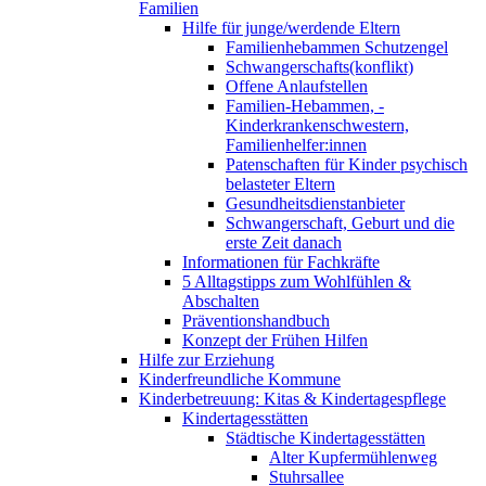
Familien
Hilfe für junge/werdende Eltern
Familienhebammen Schutzengel
Schwangerschafts(konflikt)
Offene Anlaufstellen
Familien-Hebammen, -
Kinderkrankenschwestern,
Familienhelfer:innen
Patenschaften für Kinder psychisch
belasteter Eltern
Gesundheitsdienstanbieter
Schwangerschaft, Geburt und die
erste Zeit danach
Informationen für Fachkräfte
5 Alltagstipps zum Wohlfühlen &
Abschalten
Präventionshandbuch
Konzept der Frühen Hilfen
Hilfe zur Erziehung
Kinderfreundliche Kommune
Kinderbetreuung: Kitas & Kindertagespflege
Kindertagesstätten
Städtische Kindertagesstätten
Alter Kupfermühlenweg
Stuhrsallee