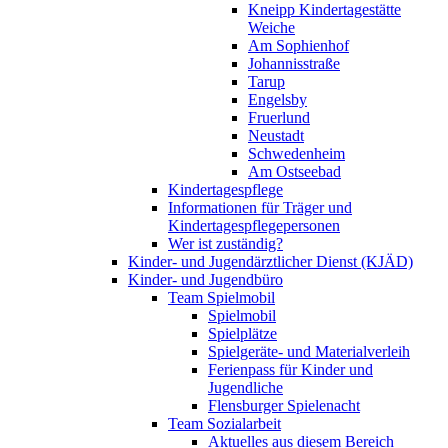
Kneipp Kindertagestätte
Weiche
Am Sophienhof
Johannisstraße
Tarup
Engelsby
Fruerlund
Neustadt
Schwedenheim
Am Ostseebad
Kindertagespflege
Informationen für Träger und
Kindertagespflegepersonen
Wer ist zuständig?
Kinder- und Jugendärztlicher Dienst (KJÄD)
Kinder- und Jugendbüro
Team Spielmobil
Spielmobil
Spielplätze
Spielgeräte- und Materialverleih
Ferienpass für Kinder und
Jugendliche
Flensburger Spielenacht
Team Sozialarbeit
Aktuelles aus diesem Bereich