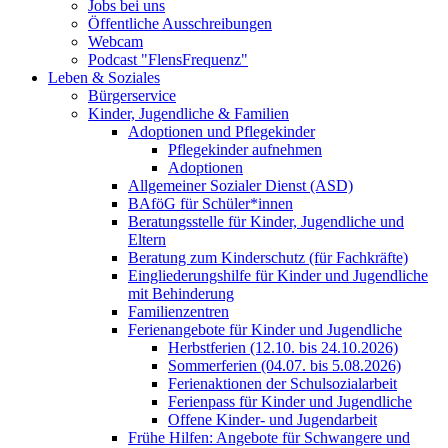
Jobs bei uns
Öffentliche Ausschreibungen
Webcam
Podcast "FlensFrequenz"
Leben & Soziales
Bürgerservice
Kinder, Jugendliche & Familien
Adoptionen und Pflegekinder
Pflegekinder aufnehmen
Adoptionen
Allgemeiner Sozialer Dienst (ASD)
BAföG für Schüler*innen
Beratungsstelle für Kinder, Jugendliche und
Eltern
Beratung zum Kinderschutz (für Fachkräfte)
Eingliederungshilfe für Kinder und Jugendliche
mit Behinderung
Familienzentren
Ferienangebote für Kinder und Jugendliche
Herbstferien (12.10. bis 24.10.2026)
Sommerferien (04.07. bis 5.08.2026)
Ferienaktionen der Schulsozialarbeit
Ferienpass für Kinder und Jugendliche
Offene Kinder- und Jugendarbeit
Frühe Hilfen: Angebote für Schwangere und