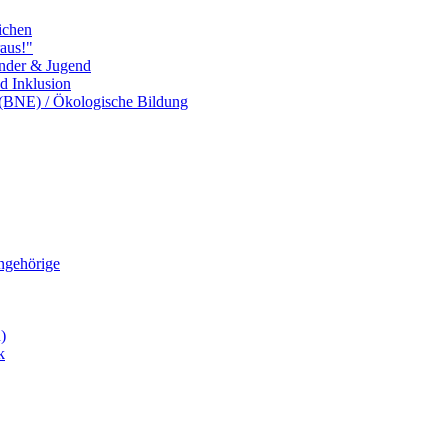
ichen
aus!"
inder & Jugend
nd Inklusion
 (BNE) / Ökologische Bildung
Angehörige
)
k