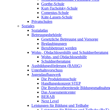
Goethe-Schule
Kurt-Tucholsky-Schule
Comenius-Schule
Käte-Lassen-Schule
Privatschulen
Soziales
Sozialatlas
Betreuungsbehörde
Gesetzliche Betreuung und Vorsorge
Beglaubigungen
Berufsbetreuer werden
Wohn-, Obdachlosenhilfe und Schuldnerberatung
Wohn- und Obdachlosenhilfe
Schuldnerberatung
Ausbildungsförderung (BAföG)
Unterhaltsvorschuss
Jugendaufbauwerk
Die Produktionsschule
Handlungskonzept STEP
Die Berufsvorbereitende Bildungsmaßnahm
Das Assessmentcenter
BERAB
Next Level
Leistungen für Bildung und Teilhabe
Leistungen für Bildung und Teilhabe (BuT)