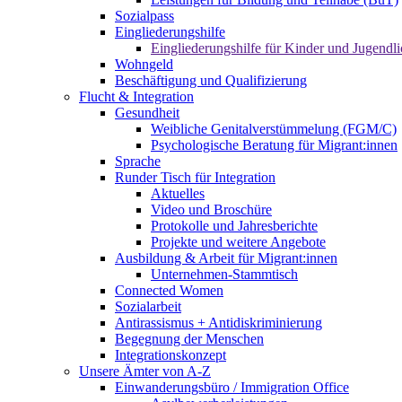
Sozialpass
Eingliederungshilfe
Eingliederungshilfe für Kinder und Jugendli
Wohngeld
Beschäftigung und Qualifizierung
Flucht & Integration
Gesundheit
Weibliche Genitalverstümmelung (FGM/C)
Psychologische Beratung für Migrant:innen
Sprache
Runder Tisch für Integration
Aktuelles
Video und Broschüre
Protokolle und Jahresberichte
Projekte und weitere Angebote
Ausbildung & Arbeit für Migrant:innen
Unternehmen-Stammtisch
Connected Women
Sozialarbeit
Antirassismus + Antidiskriminierung
Begegnung der Menschen
Integrationskonzept
Unsere Ämter von A-Z
Einwanderungsbüro / Immigration Office