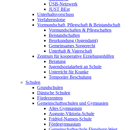
ÜSB-Netzwerk
JUST BEst
Unterhaltsvorschuss
Verfahrenslotse
Vormundschaft, Pflegschaft & Beistandschaft
Vormundschaften & Pflegschaften
Beistandschaften
Beurkundung (Jugendamt)
Gemeinsames Sorgerecht
Unterhalt & Vaterschaft
Zentrum für kooperative Erziehungshilfen
Beratung
Jugendsozialarbeit an Schule
Unterricht für Kranke
Temporäre Beschulung
Schulen
Grundschulen
Dänische Schulen
Förderzentren
Gemeinschaftsschulen und Gymnasien
Altes Gymnasium
Auguste-Viktoria-Schule
Fridtjof-Nansen-Schule
Fördegymnasium
Gemeinschaftsschule Flensburg-West