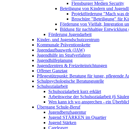
Flensburger Medien Security
Beteiligung von Kindern und Jugendl
Projektförderung "Mach was dr
Broschüre "Beteiligung" für K
Förderung von Vielfalt, Integration u
Bildung für nachhaltige Entwicklung
Förderung Jugendarbeit
Kinder- und Jugendschutzzentrum
Kommunale Präventionskette
Jugendaufbauwerk (JAW)
Jugendhilfe im Strafverfahren
Jugendhilfeplanung
Jugendzentren & Freizeiteinrichtungen
Offener Ganztag
Pflegestützpunkt: Beratung für junge, pflegende 
Schulpsychologische Beratungsstelle
Schulsozialarbeit
Schulsozialarbeit kurz erklärt
Arbeitsweise der Schulsozialarbeit (6 Säulen
Wen kann ich wo ansprechen - ein Überblic
Übergang Schule-Beruf
Jugendberufsagentur
Jugend STÄRKEN im Quartier
Jugend Stärken
Careleaver