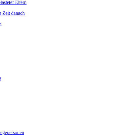
asteter Eltern
e Zeit danach
n
e
legepersonen