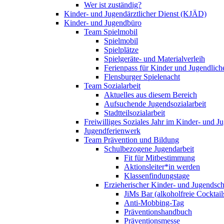
Wer ist zuständig?
Kinder- und Jugendärztlicher Dienst (KJÄD)
Kinder- und Jugendbüro
Team Spielmobil
Spielmobil
Spielplätze
Spielgeräte- und Materialverleih
Ferienpass für Kinder und Jugendlich
Flensburger Spielenacht
Team Sozialarbeit
Aktuelles aus diesem Bereich
Aufsuchende Jugendsozialarbeit
Stadtteilsozialarbeit
Freiwilliges Soziales Jahr im Kinder- und 
Jugendferienwerk
Team Prävention und Bildung
Schulbezogene Jugendarbeit
Fit für Mitbestimmung
Aktionsleiter*in werden
Klassenfindungstage
Erzieherischer Kinder- und Jugendsch
JiMs Bar (alkoholfreie Cocktail
Anti-Mobbing-Tag
Präventionshandbuch
Präventionsmesse