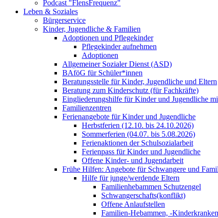
Podcast "FlensFrequenz"
Leben & Soziales
Bürgerservice
Kinder, Jugendliche & Familien
Adoptionen und Pflegekinder
Pflegekinder aufnehmen
Adoptionen
Allgemeiner Sozialer Dienst (ASD)
BAföG für Schüler*innen
Beratungsstelle für Kinder, Jugendliche und Eltern
Beratung zum Kinderschutz (für Fachkräfte)
Eingliederungshilfe für Kinder und Jugendliche m
Familienzentren
Ferienangebote für Kinder und Jugendliche
Herbstferien (12.10. bis 24.10.2026)
Sommerferien (04.07. bis 5.08.2026)
Ferienaktionen der Schulsozialarbeit
Ferienpass für Kinder und Jugendliche
Offene Kinder- und Jugendarbeit
Frühe Hilfen: Angebote für Schwangere und Fami
Hilfe für junge/werdende Eltern
Familienhebammen Schutzengel
Schwangerschafts(konflikt)
Offene Anlaufstellen
Familien-Hebammen, -Kinderkrankens