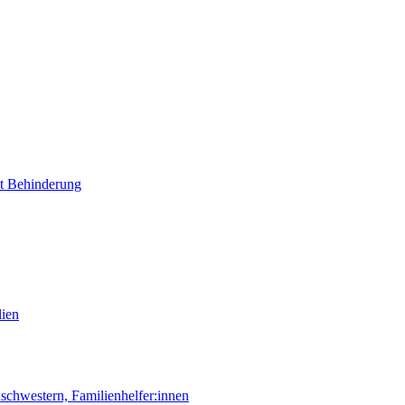
it Behinderung
lien
chwestern, Familienhelfer:innen