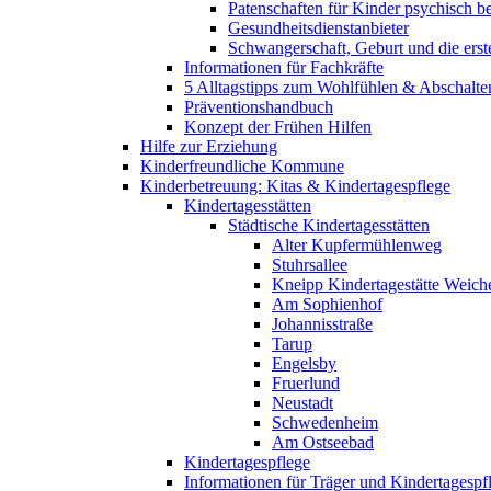
Patenschaften für Kinder psychisch bel
Gesundheitsdienstanbieter
Schwangerschaft, Geburt und die erst
Informationen für Fachkräfte
5 Alltagstipps zum Wohlfühlen & Abschalte
Präventionshandbuch
Konzept der Frühen Hilfen
Hilfe zur Erziehung
Kinderfreundliche Kommune
Kinderbetreuung: Kitas & Kindertagespflege
Kindertagesstätten
Städtische Kindertagesstätten
Alter Kupfermühlenweg
Stuhrsallee
Kneipp Kindertagestätte Weich
Am Sophienhof
Johannisstraße
Tarup
Engelsby
Fruerlund
Neustadt
Schwedenheim
Am Ostseebad
Kindertagespflege
Informationen für Träger und Kindertagespf