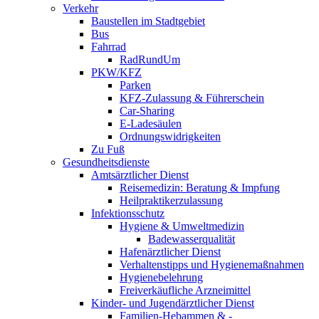
Verkehr
Baustellen im Stadtgebiet
Bus
Fahrrad
RadRundUm
PKW/KFZ
Parken
KFZ-Zulassung & Führerschein
Car-Sharing
E-Ladesäulen
Ordnungswidrigkeiten
Zu Fuß
Gesundheitsdienste
Amtsärztlicher Dienst
Reisemedizin: Beratung & Impfung
Heilpraktikerzulassung
Infektionsschutz
Hygiene & Umweltmedizin
Badewasserqualität
Hafenärztlicher Dienst
Verhaltenstipps und Hygienemaßnahmen
Hygienebelehrung
Freiverkäufliche Arzneimittel
Kinder- und Jugendärztlicher Dienst
Familien-Hebammen & -