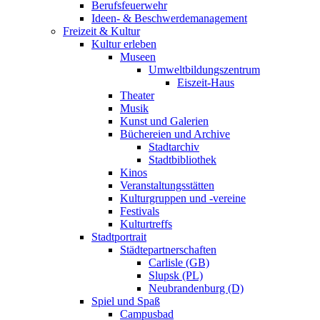
Berufsfeuerwehr
Ideen- & Beschwerdemanagement
Freizeit & Kultur
Kultur erleben
Museen
Umweltbildungszentrum
Eiszeit-Haus
Theater
Musik
Kunst und Galerien
Büchereien und Archive
Stadtarchiv
Stadtbibliothek
Kinos
Veranstaltungsstätten
Kulturgruppen und -vereine
Festivals
Kulturtreffs
Stadtportrait
Städtepartnerschaften
Carlisle (GB)
Slupsk (PL)
Neubrandenburg (D)
Spiel und Spaß
Campusbad