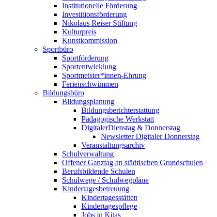
Institutionelle Förderung
Investitionsförderung
Nikolaus Reiser Stiftung
Kulturpreis
Kunstkommission
Sportbüro
Sportförderung
Sportentwicklung
Sportmeister*innen-Ehrung
Ferienschwimmen
Bildungsbüro
Bildungsplanung
Bildungsberichterstattung
Pädagogische Werkstatt
DigitalerDienstag & Donnerstag
Newsletter Digitaler Donnerstag
Veranstaltungsarchiv
Schulverwaltung
Offener Ganztag an städtischen Grundschulen
Berufsbildende Schulen
Schulwege / Schulwegpläne
Kindertagesbetreuung
Kindertagesstätten
Kindertagespflege
Jobs in Kitas