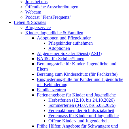
Jobs bei uns
Öffentliche Ausschreibungen
Webcam
Podcast "FlensFrequenz"
Leben & Soziales
Bürgerservice
Kinder, Jugendliche & Familien
Adoptionen und Pflegekinder
Pflegekinder aufnehmen
Adoptionen
Allgemeiner Sozialer Dienst (ASD)
BAföG für Schüler*innen
Beratungsstelle für Kinder, Jugendliche und
Eltern
Beratung zum Kinderschutz (für Fachkräfte)
Eingliederungshilfe für Kinder und Jugendliche
mit Behinderung
Familienzentren
Ferienangebote für Kinder und Jugendliche
Herbstferien (12.10. bis 24.10.2026)
Sommerferien (04.07. bis 5.08.2026)
Ferienaktionen der Schulsozialarbeit
Ferienpass für Kinder und Jugendliche
Offene Kinder- und Jugendarbeit
Frühe Hilfen: Angebote für Schwangere und