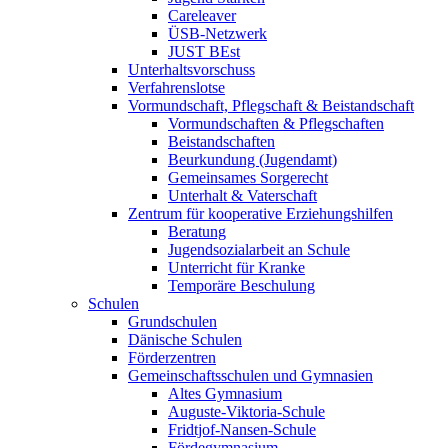
Careleaver
ÜSB-Netzwerk
JUST BEst
Unterhaltsvorschuss
Verfahrenslotse
Vormundschaft, Pflegschaft & Beistandschaft
Vormundschaften & Pflegschaften
Beistandschaften
Beurkundung (Jugendamt)
Gemeinsames Sorgerecht
Unterhalt & Vaterschaft
Zentrum für kooperative Erziehungshilfen
Beratung
Jugendsozialarbeit an Schule
Unterricht für Kranke
Temporäre Beschulung
Schulen
Grundschulen
Dänische Schulen
Förderzentren
Gemeinschaftsschulen und Gymnasien
Altes Gymnasium
Auguste-Viktoria-Schule
Fridtjof-Nansen-Schule
Fördegymnasium