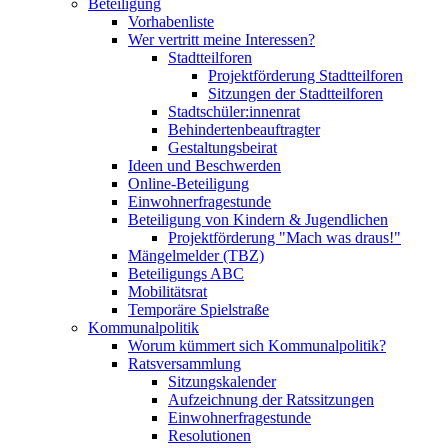
Beteiligung
Vorhabenliste
Wer vertritt meine Interessen?
Stadtteilforen
Projektförderung Stadtteilforen
Sitzungen der Stadtteilforen
Stadtschüler:innenrat
Behindertenbeauftragter
Gestaltungsbeirat
Ideen und Beschwerden
Online-Beteiligung
Einwohnerfragestunde
Beteiligung von Kindern & Jugendlichen
Projektförderung "Mach was draus!"
Mängelmelder (TBZ)
Beteiligungs ABC
Mobilitätsrat
Temporäre Spielstraße
Kommunalpolitik
Worum kümmert sich Kommunalpolitik?
Ratsversammlung
Sitzungskalender
Aufzeichnung der Ratssitzungen
Einwohnerfragestunde
Resolutionen