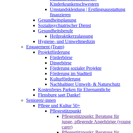
Kinderkrankenschwestern
Umstandskleidung | Erstlingsausstattung
finanzieren
Gesundheitsplanung
Sozialpsychiatrischer Dienst
Gesundheitsberufe
Heilpraktikerzulassung
Hygiene- und Umweltmedizin
Engagement (Team)
Projektförderung
Förderbörse
Dingebörse
Förderung sozialer Projekte
Förderung im Stadtteil
Kulturförderung
Nachhaltiger Umwelt- & Naturschutz
Kostenfreies Parken für Ehrenamtliche
Flensburg sagt Danke!
Senioren/-innen
Pflege und Kultur 50+
Pflegestützpunkt
Pflegestützpunkt: Beratung für
junge, pflegende Angehörige (young
carer)
Pflegestützpunkt: Beratung für