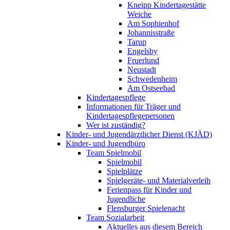
Kneipp Kindertagestätte
Weiche
Am Sophienhof
Johannisstraße
Tarup
Engelsby
Fruerlund
Neustadt
Schwedenheim
Am Ostseebad
Kindertagespflege
Informationen für Träger und
Kindertagespflegepersonen
Wer ist zuständig?
Kinder- und Jugendärztlicher Dienst (KJÄD)
Kinder- und Jugendbüro
Team Spielmobil
Spielmobil
Spielplätze
Spielgeräte- und Materialverleih
Ferienpass für Kinder und
Jugendliche
Flensburger Spielenacht
Team Sozialarbeit
Aktuelles aus diesem Bereich