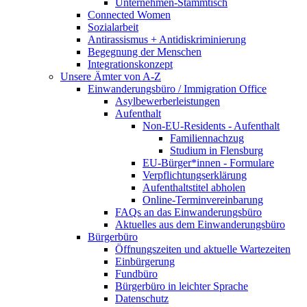
Unternehmen-Stammtisch
Connected Women
Sozialarbeit
Antirassismus + Antidiskriminierung
Begegnung der Menschen
Integrationskonzept
Unsere Ämter von A-Z
Einwanderungsbüro / Immigration Office
Asylbewerberleistungen
Aufenthalt
Non-EU-Residents - Aufenthalt
Familiennachzug
Studium in Flensburg
EU-Bürger*innen - Formulare
Verpflichtungserklärung
Aufenthaltstitel abholen
Online-Terminvereinbarung
FAQs an das Einwanderungsbüro
Aktuelles aus dem Einwanderungsbüro
Bürgerbüro
Öffnungszeiten und aktuelle Wartezeiten
Einbürgerung
Fundbüro
Bürgerbüro in leichter Sprache
Datenschutz