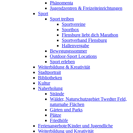
Phänomenta
Jugendzentren & Freizeiteinrichtungen
Sport
Sport treiben
Sportvereine
Sportbox
Flensburg liebt dich Marathon
Sportverband Flensburg
Hallenvergabe
Bewegungssommer
Outdoor-Sport Locations
Sport erleben
Weiterbildung & Kreativität
Stadtportrait
Bibliotheken
Kultur
Naherholung
Strände
Wälder, Naturschutzgebiet Twedter Feld,
naturnahe Flächen
Gärten und Parks
Plätze
Friedhöfe
Ferienangebote/Kinder und Jugendliche
Weiterbildung und Kreativität