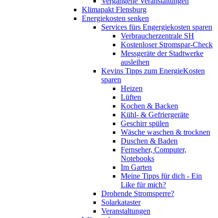
Vergangene Veranstaltungen
Klimapakt Flensburg
Energiekosten senken
Services fürs Engergiekosten sparen
Verbraucherzentrale SH
Kostenloser Stromspar-Check
Messgeräte der Stadtwerke
ausleihen
Kevins Tipps zum EnergieKosten
sparen
Heizen
Lüften
Kochen & Backen
Kühl- & Gefriergeräte
Geschirr spülen
Wäsche waschen & trocknen
Duschen & Baden
Fernseher, Computer,
Notebooks
Im Garten
Meine Tipps für dich - Ein
Like für mich?
Drohende Stromsperre?
Solarkataster
Veranstaltungen