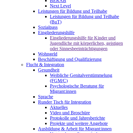
BERAB
Next Level
Leistungen für Bildung und Teilhabe
Leistungen für Bildung und Teilhabe
(BuT)
Sozialpass
Eingliederungshilfe
Eingliederungshilfe für Kinder und
Jugendliche mit körperlichen, geistigen
oder Sinnesbeeinträchtigungen
Wohngeld
Beschäftigung und Qualifizierung
Flucht & Integration
Gesundheit
Weibliche Genitalverstümmelung
(FGM/C)
Psychologische Beratung für
Migrant:innen
Sprache
Runder Tisch für Integration
Aktuelles
Video und Broschüre
Protokolle und Jahresberichte
Projekte und weitere Angebote
Ausbildung & Arbeit für Migrant:innen