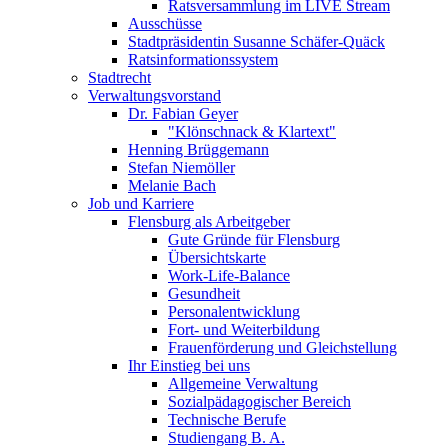
Ratsversammlung im LIVE Stream
Ausschüsse
Stadtpräsidentin Susanne Schäfer-Quäck
Ratsinformationssystem
Stadtrecht
Verwaltungsvorstand
Dr. Fabian Geyer
"Klönschnack & Klartext"
Henning Brüggemann
Stefan Niemöller
Melanie Bach
Job und Karriere
Flensburg als Arbeitgeber
Gute Gründe für Flensburg
Übersichtskarte
Work-Life-Balance
Gesundheit
Personalentwicklung
Fort- und Weiterbildung
Frauenförderung und Gleichstellung
Ihr Einstieg bei uns
Allgemeine Verwaltung
Sozialpädagogischer Bereich
Technische Berufe
Studiengang B. A.