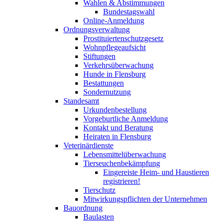
Wahlen & Abstimmungen
Bundestagswahl
Online-Anmeldung
Ordnungsverwaltung
Prostituiertenschutzgesetz
Wohnpflegeaufsicht
Stiftungen
Verkehrsüberwachung
Hunde in Flensburg
Bestattungen
Sondernutzung
Standesamt
Urkundenbestellung
Vorgeburtliche Anmeldung
Kontakt und Beratung
Heiraten in Flensburg
Veterinärdienste
Lebensmittelüberwachung
Tierseuchenbekämpfung
Eingereiste Heim- und Haustieren
registrieren!
Tierschutz
Mitwirkungspflichten der Unternehmen
Bauordnung
Baulasten