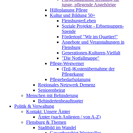
junge, pflegende Angehörige
Hilfeplanung Pflege
Kultur und Bildung 50+
FlensburgerLeben
Soziale Projekte - Erbsensuppen-
Spende
Fördertopf "Wir im Quartier!"
Angebote und Veranstaltungen in
Flensburg
Generationen-Kulturen-Vielfalt
"Die Notfallmappe"
Pflege-Wegweiser
(Teil-)Kostenübernahme der
Pflegekasse
Pflegebedarfsplanung
Regionales Netzwerk Demenz
Seniorenbeirat
Menschen mit Behinderung
Behindertenbeauftragter
Politik & Verwaltung
Kontakt: Unsere Ämter
Ämter (nach Anliegen / von A-Z)
Flensburg & Themen
Stadtbild im Wandel
Gewerbegebiet Westerallee