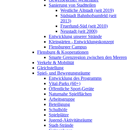
Sanierung von Stadtteilen
Westliche Altstadt (seit 2019)
Südstadt Bahnhofsumfeld (seit
2013)
Fruerlund-Süd (seit 2010)
Neustadt (seit 2000)
Entwicklung unserer Strände
Kleingärten - Entwicklungskonzept
Flensburger Campus
Flensburg & Kooperationen
Smarte Grenzregion zwischen den Meeren
Verkehr & Mobilität
Gleichstellung
Spiel- und Bewegungsräume
Entwicklung des Programms
Vital-Parks (60+)
Öffentliche Sport-Geräte
Naturnahe Spielflächen
Arbeitsgruppe
Beteiligung
Schulhöfe
Spielplätze
Jugend-Aktivitätsräume
Stadt-Strände