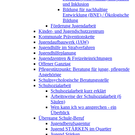
und Inklusion
Bildung für nachhaltige
Entwicklung (BNE) / Ökologische
Bildung
Förderung Jugendarbeit
Kinder- und Jugendschutzzentrum
Kommunale Präventionskette
Jugendaufbauwerk (JAW)
Jugendhilfe im Strafverfahren
Jugendhilfeplanung
Jugendzentren & Freizeiteinrichtungen
Offener Ganztag
Pflegestützpunkt: Beratung für junge, pflegende
Angehörige
Schulpsychologische Beratungsstelle
Schulsozialarbeit
Schulsozialarbeit kurz erklärt
Arbeitsweise der Schulsozialarbeit (6
Säulen)
Wen kann ich wo ansprechen - ein
Überblick
Übergang Schule-Beruf
Jugendberufsagentur
Jugend STÄRKEN im Quartier
Jugend Stärken