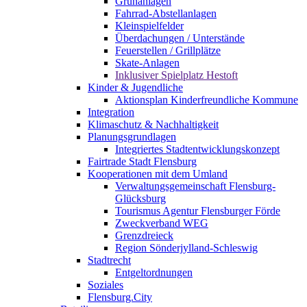
Grünanlagen
Fahrrad-Abstellanlagen
Kleinspielfelder
Überdachungen / Unterstände
Feuerstellen / Grillplätze
Skate-Anlagen
Inklusiver Spielplatz Hestoft
Kinder & Jugendliche
Aktionsplan Kinderfreundliche Kommune
Integration
Klimaschutz & Nachhaltigkeit
Planungsgrundlagen
Integriertes Stadtentwicklungskonzept
Fairtrade Stadt Flensburg
Kooperationen mit dem Umland
Verwaltungsgemeinschaft Flensburg-
Glücksburg
Tourismus Agentur Flensburger Förde
Zweckverband WEG
Grenzdreieck
Region Sönderjylland-Schleswig
Stadtrecht
Entgeltordnungen
Soziales
Flensburg.City