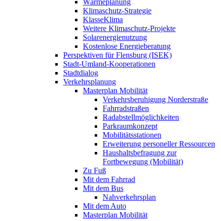
Wärmeplanung
Klimaschutz-Strategie
KlasseKlima
Weitere Klimaschutz-Projekte
Solarenergienutzung
Kostenlose Energieberatung
Perspektiven für Flensburg (ISEK)
Stadt-Umland-Kooperationen
Stadtdialog
Verkehrsplanung
Masterplan Mobilität
Verkehrsberuhigung Norderstraße
Fahrradstraßen
Radabstellmöglichkeiten
Parkraumkonzept
Mobilitätsstationen
Erweiterung personeller Ressourcen
Haushaltsbefragung zur
Fortbewegung (Mobilität)
Zu Fuß
Mit dem Fahrrad
Mit dem Bus
Nahverkehrsplan
Mit dem Auto
Masterplan Mobilität