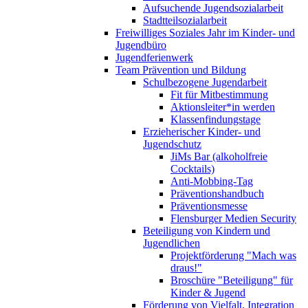
Aufsuchende Jugendsozialarbeit
Stadtteilsozialarbeit
Freiwilliges Soziales Jahr im Kinder- und
Jugendbüro
Jugendferienwerk
Team Prävention und Bildung
Schulbezogene Jugendarbeit
Fit für Mitbestimmung
Aktionsleiter*in werden
Klassenfindungstage
Erzieherischer Kinder- und
Jugendschutz
JiMs Bar (alkoholfreie
Cocktails)
Anti-Mobbing-Tag
Präventionshandbuch
Präventionsmesse
Flensburger Medien Security
Beteiligung von Kindern und
Jugendlichen
Projektförderung "Mach was
draus!"
Broschüre "Beteiligung" für
Kinder & Jugend
Förderung von Vielfalt, Integration