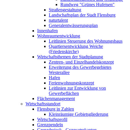
Rundweg "Grünes Hufeisen"
Straßengestaltung
Landschaftsplan der Stadt Flensburg
naturtalent
Generalentwässerungsplan
Innenhafen
Wohnraumentwicklung
Leitlinien Steuerung des Wohnungsbaus
Quartiersentwicklung Weiche
(Friedenskirche)
Wirtschaftsthemen der Stadtplanung
Zentren- und Einzelhandelskonzept
Erweiterung des Gewerbegebietes
Westerallee
Hafen
Ferienwohnungskonzept
Leitlinien zur Entwicklung von
Gewerbeflächen
Flächenmanagement
Wirtschaftsstandort
Flensburg in Zahlen
Kleinräumige Gebietsgliederung
Wirtschaftsprofil
Grenzpendeln
Grenzdreieck - Grænsetrekanten