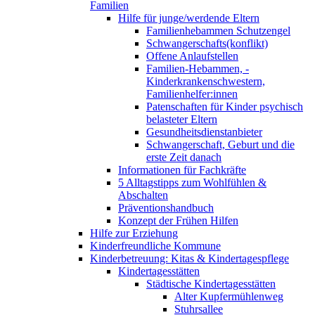
Familien
Hilfe für junge/werdende Eltern
Familienhebammen Schutzengel
Schwangerschafts(konflikt)
Offene Anlaufstellen
Familien-Hebammen, -
Kinderkrankenschwestern,
Familienhelfer:innen
Patenschaften für Kinder psychisch
belasteter Eltern
Gesundheitsdienstanbieter
Schwangerschaft, Geburt und die
erste Zeit danach
Informationen für Fachkräfte
5 Alltagstipps zum Wohlfühlen &
Abschalten
Präventionshandbuch
Konzept der Frühen Hilfen
Hilfe zur Erziehung
Kinderfreundliche Kommune
Kinderbetreuung: Kitas & Kindertagespflege
Kindertagesstätten
Städtische Kindertagesstätten
Alter Kupfermühlenweg
Stuhrsallee