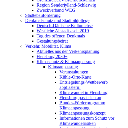
Region Sønderjylland-Schleswig
Zweckverband WEG
Städtebauförderung
Denkmalschutz und Stadtbildpflege
Deutsch-Dänische Kulturachse
Westliche Altstadt - seit 2019
Tag des offenen Denkmals
Gestaltungsbeirat
Verkehr, Mobilität, Klima
Aktuelles aus der Verkehrsplanung
Flensburg 2030+
Klimaschutz & Klimaanpassung
Klimaanpassung
Veranstaltungen
Kühle-Orte-Karte
Entsiegelungs-Wettbewerb
abpflastern!
Klimawandel in Flensburg
Flensburg passt sich an
Bundes-Förderprogramm
Klimaanpassung
Klimaanpassungskonzept
Informationen zum Schutz vor
Klimawandelrisiken