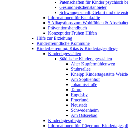
Patenschaften für Kinder psychisch bel
Gesundheitsdienstanbieter
Schwangerschaft, Geburt und die erst
Informationen für Fachkräfte
5 Alltagstipps zum Wohlfühlen & Abschalte
Präventionshandbuch
Konzept der Frühen Hilfen
Hilfe zur Erziehung
Kinderfreundliche Kommune
Kinderbetreuung: Kitas & Kindertagespflege
Kindertagesstätten
Städtische Kindertagesstätten
Alter Kupfermühlenweg
Stuhrsallee
Kneipp Kindertagestätte Weich
Am Sophienhof
Johannisstraße
Tarup
Engelsby
Fruerlund
Neustadt
Schwedenheim
Am Ostseebad
Kindertagespflege
Informationen für Träger und Kindertagespf