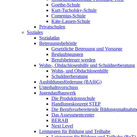
Goethe-Schule
Kurt-Tucholsky-Schule
Comenius-Schule
Käte-Lassen-Schule
Privatschulen
Soziales
Sozialatlas
Betreuungsbehörde
Gesetzliche Betreuung und Vorsorge
Beglaubigungen
Berufsbetreuer werden
Wohn-, Obdachlosenhilfe und Schuldnerberatung
Wohn- und Obdachlosenhilfe
Schuldnerberatung
Ausbildungsförderung (BAföG)
Unterhaltsvorschuss
Jugendaufbauwerk
Die Produktionsschule
Handlungskonzept STEP
Die Berufsvorbereitende Bildungsmaßnahm
Das Assessmentcenter
BERAB
Next Level
Leistungen für Bildung und Teilhabe
Leistungen für Bildung und Teilhabe (BuT)