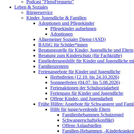
Podcast "FlensFrequenz"
Leben & Soziales
Bürgerservice
Kinder, Jugendliche & Familien
Adoptionen und Pflegekinder
Pflegekinder aufnehmen
Adoptionen
Allgemeiner Sozialer Dienst (ASD)
BAföG für Schüler*innen
Beratungsstelle für Kinder, Jugendliche und Eltern
Beratung zum Kinderschutz (für Fachkräfte)
Eingliederungshilfe für Kinder und Jugendliche m
Familienzentren
Ferienangebote für Kinder und Jugendliche
Herbstferien (12.10. bis 24.10.2026)
Sommerferien (04.07. bis 5.08.2026)
Ferienaktionen der Schulsozialarbeit
Ferienpass für Kinder und Jugendliche
Offene Kinder- und Jugendarbeit
Frühe Hilfen: Angebote für Schwangere und Fami
Hilfe für junge/werdende Eltern
Familienhebammen Schutzengel
Schwangerschafts(konflikt)
Offene Anlaufstellen
Familien-Hebammen, -Kinderkrankens