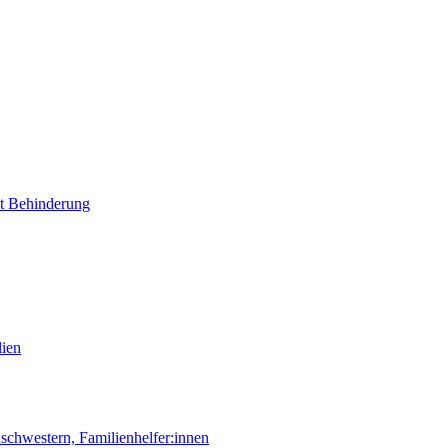
it Behinderung
lien
chwestern, Familienhelfer:innen