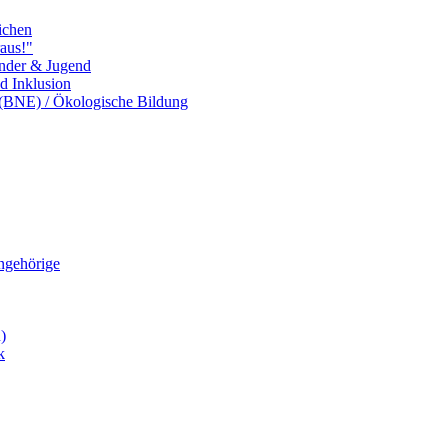
ichen
aus!"
inder & Jugend
nd Inklusion
 (BNE) / Ökologische Bildung
Angehörige
)
k