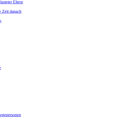
asteter Eltern
e Zeit danach
n
e
legepersonen