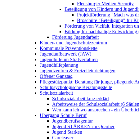
Flensburger Medien Security
Beteiligung von Kindern und Jugendl
Projektförderung "Mach was dr
Broschüre "Beteiligung" für K
Förderung von Vielfalt, Integration u
Bildung für nachhaltige Entwicklung
Förderung Jugendarbeit
Kinder- und Jugendschutzzentrum
Kommunale Präventionskette
Jugendaufbauwerk (JAW)
Jugendhilfe im Strafverfahren
Jugendhilfeplanung
Jugendzentren & Freizeiteinrichtungen
Offener Ganztag
Pflegestützpunkt: Beratung für junge, pflegende 
Schulpsychologische Beratungsstelle
Schulsozialarbeit
Schulsozialarbeit kurz erklärt
Arbeitsweise der Schulsozialarbeit (6 Säulen
Wen kann ich wo ansprechen - ein Überblic
Übergang Schule-Beruf
Jugendberufsagentur
Jugend STÄRKEN im Quartier
Jugend Stärken
Careleaver