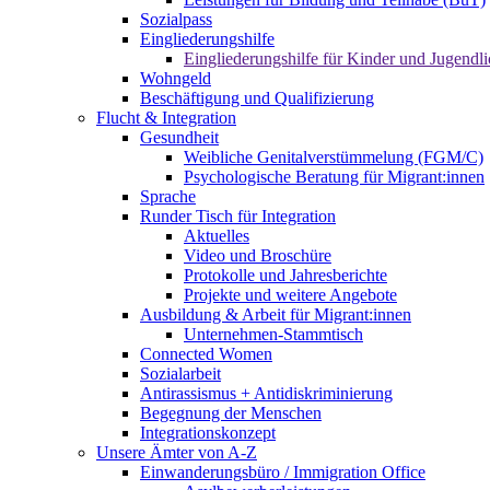
Sozialpass
Eingliederungshilfe
Eingliederungshilfe für Kinder und Jugendli
Wohngeld
Beschäftigung und Qualifizierung
Flucht & Integration
Gesundheit
Weibliche Genitalverstümmelung (FGM/C)
Psychologische Beratung für Migrant:innen
Sprache
Runder Tisch für Integration
Aktuelles
Video und Broschüre
Protokolle und Jahresberichte
Projekte und weitere Angebote
Ausbildung & Arbeit für Migrant:innen
Unternehmen-Stammtisch
Connected Women
Sozialarbeit
Antirassismus + Antidiskriminierung
Begegnung der Menschen
Integrationskonzept
Unsere Ämter von A-Z
Einwanderungsbüro / Immigration Office