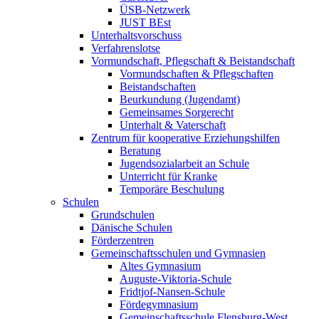
ÜSB-Netzwerk
JUST BEst
Unterhaltsvorschuss
Verfahrenslotse
Vormundschaft, Pflegschaft & Beistandschaft
Vormundschaften & Pflegschaften
Beistandschaften
Beurkundung (Jugendamt)
Gemeinsames Sorgerecht
Unterhalt & Vaterschaft
Zentrum für kooperative Erziehungshilfen
Beratung
Jugendsozialarbeit an Schule
Unterricht für Kranke
Temporäre Beschulung
Schulen
Grundschulen
Dänische Schulen
Förderzentren
Gemeinschaftsschulen und Gymnasien
Altes Gymnasium
Auguste-Viktoria-Schule
Fridtjof-Nansen-Schule
Fördegymnasium
Gemeinschaftsschule Flensburg-West