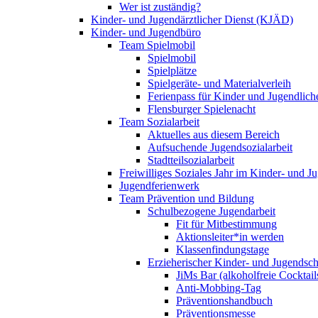
Wer ist zuständig?
Kinder- und Jugendärztlicher Dienst (KJÄD)
Kinder- und Jugendbüro
Team Spielmobil
Spielmobil
Spielplätze
Spielgeräte- und Materialverleih
Ferienpass für Kinder und Jugendlich
Flensburger Spielenacht
Team Sozialarbeit
Aktuelles aus diesem Bereich
Aufsuchende Jugendsozialarbeit
Stadtteilsozialarbeit
Freiwilliges Soziales Jahr im Kinder- und 
Jugendferienwerk
Team Prävention und Bildung
Schulbezogene Jugendarbeit
Fit für Mitbestimmung
Aktionsleiter*in werden
Klassenfindungstage
Erzieherischer Kinder- und Jugendsch
JiMs Bar (alkoholfreie Cocktail
Anti-Mobbing-Tag
Präventionshandbuch
Präventionsmesse