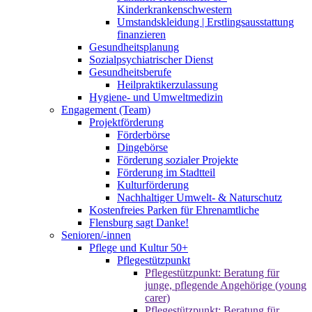
Kinderkrankenschwestern
Umstandskleidung | Erstlingsausstattung
finanzieren
Gesundheitsplanung
Sozialpsychiatrischer Dienst
Gesundheitsberufe
Heilpraktikerzulassung
Hygiene- und Umweltmedizin
Engagement (Team)
Projektförderung
Förderbörse
Dingebörse
Förderung sozialer Projekte
Förderung im Stadtteil
Kulturförderung
Nachhaltiger Umwelt- & Naturschutz
Kostenfreies Parken für Ehrenamtliche
Flensburg sagt Danke!
Senioren/-innen
Pflege und Kultur 50+
Pflegestützpunkt
Pflegestützpunkt: Beratung für
junge, pflegende Angehörige (young
carer)
Pflegestützpunkt: Beratung für