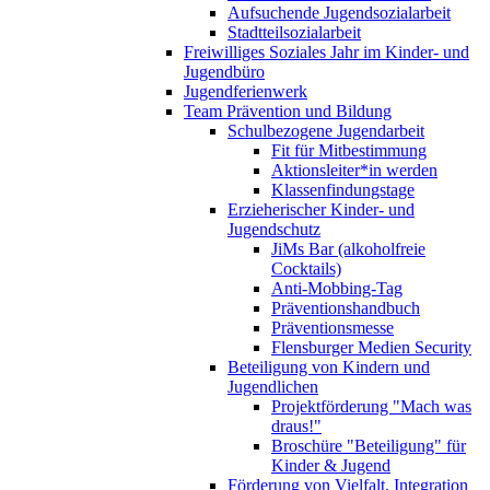
Aufsuchende Jugendsozialarbeit
Stadtteilsozialarbeit
Freiwilliges Soziales Jahr im Kinder- und
Jugendbüro
Jugendferienwerk
Team Prävention und Bildung
Schulbezogene Jugendarbeit
Fit für Mitbestimmung
Aktionsleiter*in werden
Klassenfindungstage
Erzieherischer Kinder- und
Jugendschutz
JiMs Bar (alkoholfreie
Cocktails)
Anti-Mobbing-Tag
Präventionshandbuch
Präventionsmesse
Flensburger Medien Security
Beteiligung von Kindern und
Jugendlichen
Projektförderung "Mach was
draus!"
Broschüre "Beteiligung" für
Kinder & Jugend
Förderung von Vielfalt, Integration