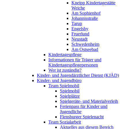
Kneipp Kindertagestätte
Weiche
Am Sophienhof
Johannisstraße
Tarup
Engelsby
Fruerlund
Neustadt
Schwedenheim
Am Ostseebad
Kindertagespflege
Informationen für Träger und
Kindertagespflegepersonen
Wer ist zuständig?
Kinder- und Jugendärztlicher Dienst (KJÄD)
Kinder- und Jugendbüro
Team Spielmobil
Spielmobil
Spielplätze
Spielgeräte- und Materialverleih
Ferienpass für Kinder und
Jugendliche
Flensburger Spielenacht
Team Sozialarbeit
Aktuelles aus diesem Bereich