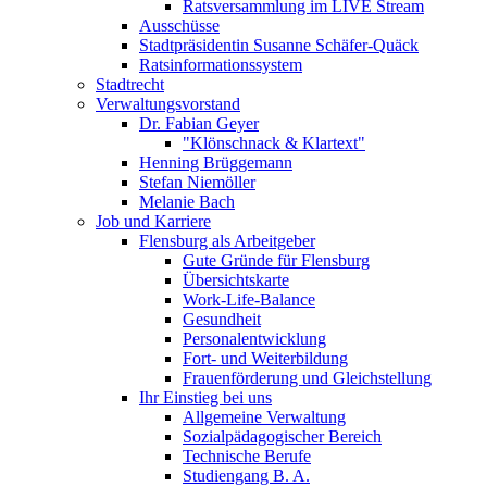
Ratsversammlung im LIVE Stream
Ausschüsse
Stadtpräsidentin Susanne Schäfer-Quäck
Ratsinformationssystem
Stadtrecht
Verwaltungsvorstand
Dr. Fabian Geyer
"Klönschnack & Klartext"
Henning Brüggemann
Stefan Niemöller
Melanie Bach
Job und Karriere
Flensburg als Arbeitgeber
Gute Gründe für Flensburg
Übersichtskarte
Work-Life-Balance
Gesundheit
Personalentwicklung
Fort- und Weiterbildung
Frauenförderung und Gleichstellung
Ihr Einstieg bei uns
Allgemeine Verwaltung
Sozialpädagogischer Bereich
Technische Berufe
Studiengang B. A.