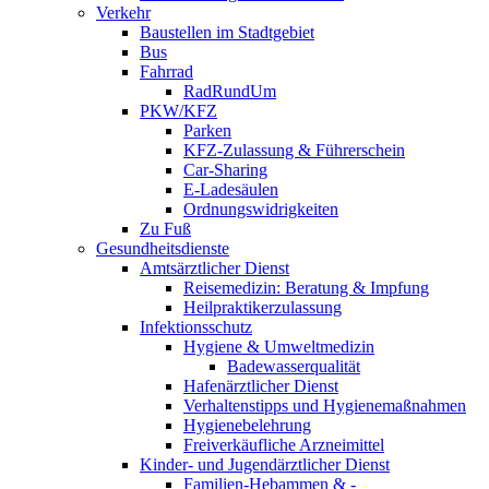
Verkehr
Baustellen im Stadtgebiet
Bus
Fahrrad
RadRundUm
PKW/KFZ
Parken
KFZ-Zulassung & Führerschein
Car-Sharing
E-Ladesäulen
Ordnungswidrigkeiten
Zu Fuß
Gesundheitsdienste
Amtsärztlicher Dienst
Reisemedizin: Beratung & Impfung
Heilpraktikerzulassung
Infektionsschutz
Hygiene & Umweltmedizin
Badewasserqualität
Hafenärztlicher Dienst
Verhaltenstipps und Hygienemaßnahmen
Hygienebelehrung
Freiverkäufliche Arzneimittel
Kinder- und Jugendärztlicher Dienst
Familien-Hebammen & -