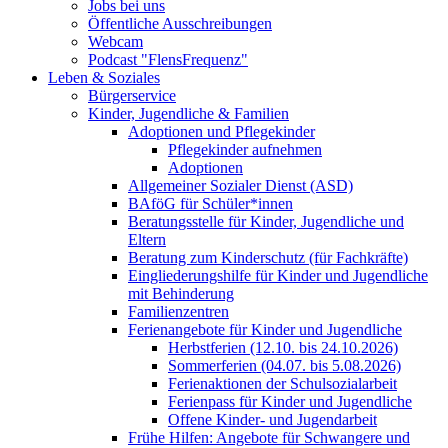
Jobs bei uns
Öffentliche Ausschreibungen
Webcam
Podcast "FlensFrequenz"
Leben & Soziales
Bürgerservice
Kinder, Jugendliche & Familien
Adoptionen und Pflegekinder
Pflegekinder aufnehmen
Adoptionen
Allgemeiner Sozialer Dienst (ASD)
BAföG für Schüler*innen
Beratungsstelle für Kinder, Jugendliche und
Eltern
Beratung zum Kinderschutz (für Fachkräfte)
Eingliederungshilfe für Kinder und Jugendliche
mit Behinderung
Familienzentren
Ferienangebote für Kinder und Jugendliche
Herbstferien (12.10. bis 24.10.2026)
Sommerferien (04.07. bis 5.08.2026)
Ferienaktionen der Schulsozialarbeit
Ferienpass für Kinder und Jugendliche
Offene Kinder- und Jugendarbeit
Frühe Hilfen: Angebote für Schwangere und