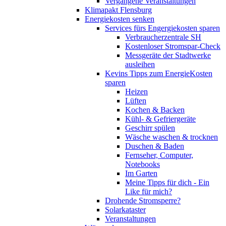
Vergangene Veranstaltungen
Klimapakt Flensburg
Energiekosten senken
Services fürs Engergiekosten sparen
Verbraucherzentrale SH
Kostenloser Stromspar-Check
Messgeräte der Stadtwerke
ausleihen
Kevins Tipps zum EnergieKosten
sparen
Heizen
Lüften
Kochen & Backen
Kühl- & Gefriergeräte
Geschirr spülen
Wäsche waschen & trocknen
Duschen & Baden
Fernseher, Computer,
Notebooks
Im Garten
Meine Tipps für dich - Ein
Like für mich?
Drohende Stromsperre?
Solarkataster
Veranstaltungen