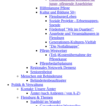
junge, pflegende Angehörige
Hilfeplanung Pflege
Kultur und Bildung 50+
FlensburgerLeben
Soziale Projekte - Erbsensuppen-
Spende
Fördertopf "Wir im Quartier!"
Angebote und Veranstaltungen in
Flensburg
Generationen-Kulturen-Vielfalt
"Die Notfallmappe"
Pflege-Wegweiser
(Teil-)Kostenübernahme der
Pflegekasse
Pflegebedarfsplanung
Regionales Netzwerk Demenz
Seniorenbeirat
Menschen mit Behinderung
Behindertenbeauftragter
Politik & Verwaltung
Kontakt: Unsere Ämter
Ämter (nach Anliegen / von A-Z)
Flensburg & Themen
Stadtbild im Wandel
Gewerbegebiet Westerallee