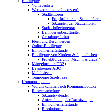
Beteiligung
Vorhabenliste
Wer vertritt meine Interessen?
Stadtteilforen
Projektförderung Stadtteilforen
Sitzungen der Stadtteilforen
Stadtschüler:innenrat
Behindertenbeauftragter
Gestaltungsbeirat
Ideen und Beschwerden
Online-Beteiligung
Einwohnerfragestunde
Beteiligung von Kindern & Jugendlichen
Projektförderung "Mach was draus!"
Mängelmelder (TBZ)
Beteiligungs ABC
Mobilitätsrat
Temporäre Spielstraße
Kommunalpolitik
Worum kümmert sich Kommunalpolitik?
Ratsversammlung
Sitzungskalender
Aufzeichnung der Ratssitzungen
Einwohnerfragestunde
Resolutionen