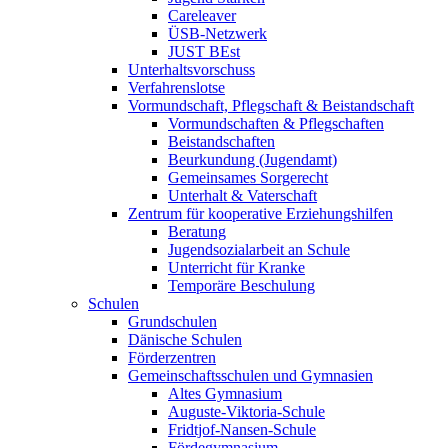
Careleaver
ÜSB-Netzwerk
JUST BEst
Unterhaltsvorschuss
Verfahrenslotse
Vormundschaft, Pflegschaft & Beistandschaft
Vormundschaften & Pflegschaften
Beistandschaften
Beurkundung (Jugendamt)
Gemeinsames Sorgerecht
Unterhalt & Vaterschaft
Zentrum für kooperative Erziehungshilfen
Beratung
Jugendsozialarbeit an Schule
Unterricht für Kranke
Temporäre Beschulung
Schulen
Grundschulen
Dänische Schulen
Förderzentren
Gemeinschaftsschulen und Gymnasien
Altes Gymnasium
Auguste-Viktoria-Schule
Fridtjof-Nansen-Schule
Fördegymnasium