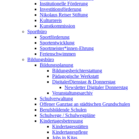
Institutionelle Förderung
Investitionsförderung
Nikolaus Reiser Stiftung
Kulturpreis
Kunstkommission
Sportbüro
Sportförderung
Sportentwicklung
Sportmeister*innen-Ehrung
Ferienschwimmen
Bildungsbüro
Bildungsplanung
Bildungsberichterstattung
Pädagogische Werkstatt
DigitalerDienstag & Donnerstag
Newsletter Digitaler Donnerstag
Veranstaltungsarchiv
Schulverwaltung
Offener Ganztag an städtischen Grundschulen
Berufsbildende Schulen
Schulwege / Schulwegpläne
Kindertagesbetreuung
Kindertagesstätten
Kindertagespflege
Jobs in Kitas