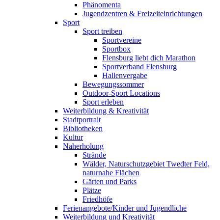
Phänomenta
Jugendzentren & Freizeiteinrichtungen
Sport
Sport treiben
Sportvereine
Sportbox
Flensburg liebt dich Marathon
Sportverband Flensburg
Hallenvergabe
Bewegungssommer
Outdoor-Sport Locations
Sport erleben
Weiterbildung & Kreativität
Stadtportrait
Bibliotheken
Kultur
Naherholung
Strände
Wälder, Naturschutzgebiet Twedter Feld,
naturnahe Flächen
Gärten und Parks
Plätze
Friedhöfe
Ferienangebote/Kinder und Jugendliche
Weiterbildung und Kreativität