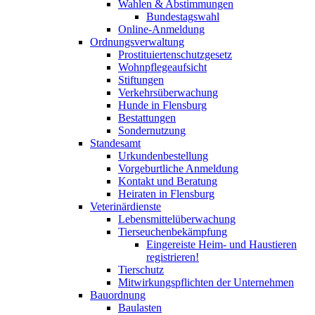
Wahlen & Abstimmungen
Bundestagswahl
Online-Anmeldung
Ordnungsverwaltung
Prostituiertenschutzgesetz
Wohnpflegeaufsicht
Stiftungen
Verkehrsüberwachung
Hunde in Flensburg
Bestattungen
Sondernutzung
Standesamt
Urkundenbestellung
Vorgeburtliche Anmeldung
Kontakt und Beratung
Heiraten in Flensburg
Veterinärdienste
Lebensmittelüberwachung
Tierseuchenbekämpfung
Eingereiste Heim- und Haustieren
registrieren!
Tierschutz
Mitwirkungspflichten der Unternehmen
Bauordnung
Baulasten