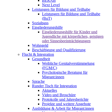
BERAB
Next Level
Leistungen für Bildung und Teilhabe
Leistungen für Bildung und Teilhabe
(BuT)
Sozialpass
Eingliederungshilfe
Eingliederungshilfe für Kinder und
Jugendliche mit körperlichen, geistigen
oder Sinnesbeeinträchtigungen
Wohngeld
Beschäftigung und Qualifizierung
Flucht & Integration
Gesundheit
Weibliche Genitalverstümmelung
(FGM/C)
Psychologische Beratung für
Migrant:innen
Sprache
Runder Tisch für Integration
Aktuelles
Video und Broschüre
Protokolle und Jahresberichte
Projekte und weitere Angebote
Ausbildung & Arbeit für Migrant:innen