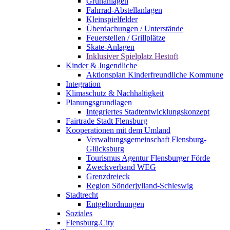
Grünanlagen
Fahrrad-Abstellanlagen
Kleinspielfelder
Überdachungen / Unterstände
Feuerstellen / Grillplätze
Skate-Anlagen
Inklusiver Spielplatz Hestoft
Kinder & Jugendliche
Aktionsplan Kinderfreundliche Kommune
Integration
Klimaschutz & Nachhaltigkeit
Planungsgrundlagen
Integriertes Stadtentwicklungskonzept
Fairtrade Stadt Flensburg
Kooperationen mit dem Umland
Verwaltungsgemeinschaft Flensburg-
Glücksburg
Tourismus Agentur Flensburger Förde
Zweckverband WEG
Grenzdreieck
Region Sönderjylland-Schleswig
Stadtrecht
Entgeltordnungen
Soziales
Flensburg.City