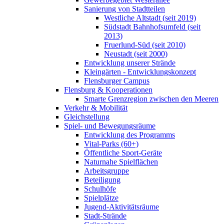
Sanierung von Stadtteilen
Westliche Altstadt (seit 2019)
Südstadt Bahnhofsumfeld (seit
2013)
Fruerlund-Süd (seit 2010)
Neustadt (seit 2000)
Entwicklung unserer Strände
Kleingärten - Entwicklungskonzept
Flensburger Campus
Flensburg & Kooperationen
Smarte Grenzregion zwischen den Meeren
Verkehr & Mobilität
Gleichstellung
Spiel- und Bewegungsräume
Entwicklung des Programms
Vital-Parks (60+)
Öffentliche Sport-Geräte
Naturnahe Spielflächen
Arbeitsgruppe
Beteiligung
Schulhöfe
Spielplätze
Jugend-Aktivitätsräume
Stadt-Strände