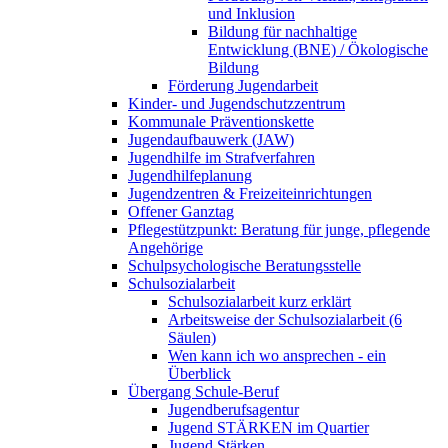
und Inklusion
Bildung für nachhaltige
Entwicklung (BNE) / Ökologische
Bildung
Förderung Jugendarbeit
Kinder- und Jugendschutzzentrum
Kommunale Präventionskette
Jugendaufbauwerk (JAW)
Jugendhilfe im Strafverfahren
Jugendhilfeplanung
Jugendzentren & Freizeiteinrichtungen
Offener Ganztag
Pflegestützpunkt: Beratung für junge, pflegende
Angehörige
Schulpsychologische Beratungsstelle
Schulsozialarbeit
Schulsozialarbeit kurz erklärt
Arbeitsweise der Schulsozialarbeit (6
Säulen)
Wen kann ich wo ansprechen - ein
Überblick
Übergang Schule-Beruf
Jugendberufsagentur
Jugend STÄRKEN im Quartier
Jugend Stärken