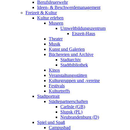
Berufsfeuerwehr
Ideen- & Beschwerdemanagement
Freizeit & Kultur
Kultur erleben
Museen
Umweltbildungszentrum
Eiszeit-Haus
Theater
Musik
Kunst und Galerien
Büchereien und Archive
Stadtarchiv
Stadtbibliothek
Kinos
Veranstaltungsstätten
Kulturgruppen und -vereine
Festivals
Kulturtreffs
Stadtportrait
Städtepartnerschaften
Carlisle (GB)
Slupsk (PL)
Neubrandenburg (D)
Spiel und Spaß
Campusbad