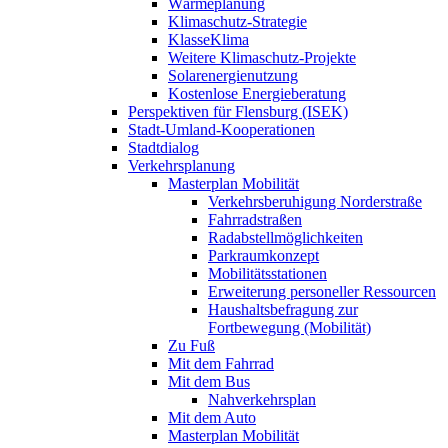
Wärmeplanung
Klimaschutz-Strategie
KlasseKlima
Weitere Klimaschutz-Projekte
Solarenergienutzung
Kostenlose Energieberatung
Perspektiven für Flensburg (ISEK)
Stadt-Umland-Kooperationen
Stadtdialog
Verkehrsplanung
Masterplan Mobilität
Verkehrsberuhigung Norderstraße
Fahrradstraßen
Radabstellmöglichkeiten
Parkraumkonzept
Mobilitätsstationen
Erweiterung personeller Ressourcen
Haushaltsbefragung zur
Fortbewegung (Mobilität)
Zu Fuß
Mit dem Fahrrad
Mit dem Bus
Nahverkehrsplan
Mit dem Auto
Masterplan Mobilität