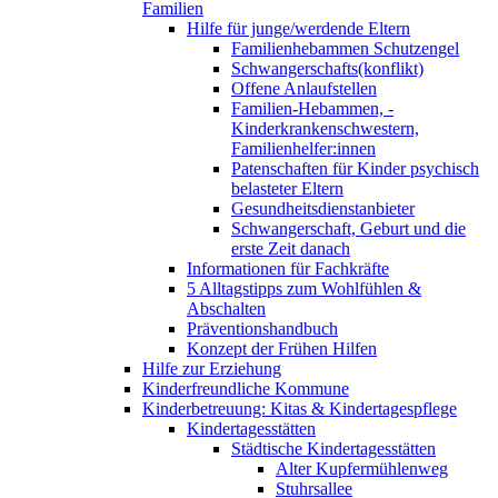
Familien
Hilfe für junge/werdende Eltern
Familienhebammen Schutzengel
Schwangerschafts(konflikt)
Offene Anlaufstellen
Familien-Hebammen, -
Kinderkrankenschwestern,
Familienhelfer:innen
Patenschaften für Kinder psychisch
belasteter Eltern
Gesundheitsdienstanbieter
Schwangerschaft, Geburt und die
erste Zeit danach
Informationen für Fachkräfte
5 Alltagstipps zum Wohlfühlen &
Abschalten
Präventionshandbuch
Konzept der Frühen Hilfen
Hilfe zur Erziehung
Kinderfreundliche Kommune
Kinderbetreuung: Kitas & Kindertagespflege
Kindertagesstätten
Städtische Kindertagesstätten
Alter Kupfermühlenweg
Stuhrsallee