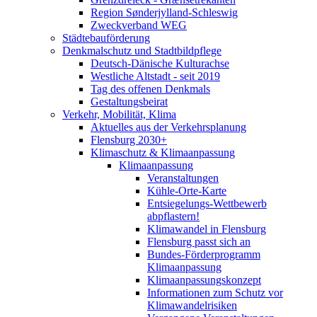
Region Sønderjylland-Schleswig
Zweckverband WEG
Städtebauförderung
Denkmalschutz und Stadtbildpflege
Deutsch-Dänische Kulturachse
Westliche Altstadt - seit 2019
Tag des offenen Denkmals
Gestaltungsbeirat
Verkehr, Mobilität, Klima
Aktuelles aus der Verkehrsplanung
Flensburg 2030+
Klimaschutz & Klimaanpassung
Klimaanpassung
Veranstaltungen
Kühle-Orte-Karte
Entsiegelungs-Wettbewerb
abpflastern!
Klimawandel in Flensburg
Flensburg passt sich an
Bundes-Förderprogramm
Klimaanpassung
Klimaanpassungskonzept
Informationen zum Schutz vor
Klimawandelrisiken