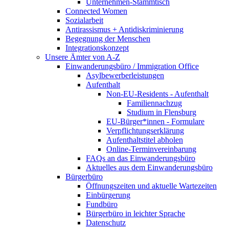
Unternehmen-Stammtisch
Connected Women
Sozialarbeit
Antirassismus + Antidiskriminierung
Begegnung der Menschen
Integrationskonzept
Unsere Ämter von A-Z
Einwanderungsbüro / Immigration Office
Asylbewerberleistungen
Aufenthalt
Non-EU-Residents - Aufenthalt
Familiennachzug
Studium in Flensburg
EU-Bürger*innen - Formulare
Verpflichtungserklärung
Aufenthaltstitel abholen
Online-Terminvereinbarung
FAQs an das Einwanderungsbüro
Aktuelles aus dem Einwanderungsbüro
Bürgerbüro
Öffnungszeiten und aktuelle Wartezeiten
Einbürgerung
Fundbüro
Bürgerbüro in leichter Sprache
Datenschutz