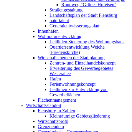
Rundweg "Grünes Hufeisen"
Straßengestaltung
Landschaftsplan der Stadt Flensburg
naturtalent
Generalentwässerungsplan
Innenhafen
Wohnraumentwicklung
Leitlinien Steuerung des Wohnungsbaus
Quartiersentwicklung Weiche
(Friedenskirche)
Wirtschaftsthemen der Stadtplanung
Zentren- und Einzelhandelskonzept
Erweiterung des Gewerbegebietes
Westerallee
Hafen
Ferienwohnungskonzept
Leitlinien zur Entwicklung von
Gewerbeflächen
Flächenmanagement
Wirtschaftsstandort
Flensburg in Zahlen
Kleinräumige Gebietsgliederung
Wirtschaftsprofil
Grenzpendeln
Grenzdreieck - Grænsetrekanten