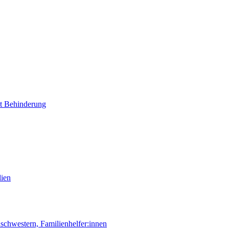
it Behinderung
lien
chwestern, Familienhelfer:innen