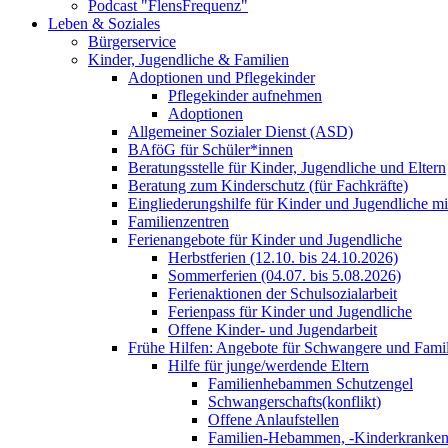
Podcast "FlensFrequenz"
Leben & Soziales
Bürgerservice
Kinder, Jugendliche & Familien
Adoptionen und Pflegekinder
Pflegekinder aufnehmen
Adoptionen
Allgemeiner Sozialer Dienst (ASD)
BAföG für Schüler*innen
Beratungsstelle für Kinder, Jugendliche und Eltern
Beratung zum Kinderschutz (für Fachkräfte)
Eingliederungshilfe für Kinder und Jugendliche m
Familienzentren
Ferienangebote für Kinder und Jugendliche
Herbstferien (12.10. bis 24.10.2026)
Sommerferien (04.07. bis 5.08.2026)
Ferienaktionen der Schulsozialarbeit
Ferienpass für Kinder und Jugendliche
Offene Kinder- und Jugendarbeit
Frühe Hilfen: Angebote für Schwangere und Fami
Hilfe für junge/werdende Eltern
Familienhebammen Schutzengel
Schwangerschafts(konflikt)
Offene Anlaufstellen
Familien-Hebammen, -Kinderkrankens