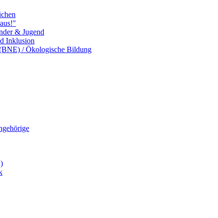
ichen
aus!"
inder & Jugend
nd Inklusion
 (BNE) / Ökologische Bildung
Angehörige
)
k