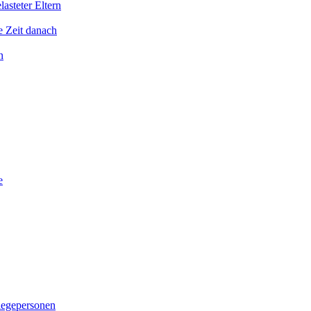
asteter Eltern
e Zeit danach
n
e
legepersonen