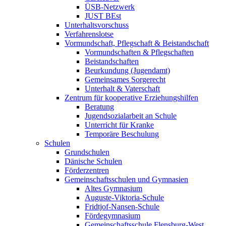
ÜSB-Netzwerk
JUST BEst
Unterhaltsvorschuss
Verfahrenslotse
Vormundschaft, Pflegschaft & Beistandschaft
Vormundschaften & Pflegschaften
Beistandschaften
Beurkundung (Jugendamt)
Gemeinsames Sorgerecht
Unterhalt & Vaterschaft
Zentrum für kooperative Erziehungshilfen
Beratung
Jugendsozialarbeit an Schule
Unterricht für Kranke
Temporäre Beschulung
Schulen
Grundschulen
Dänische Schulen
Förderzentren
Gemeinschaftsschulen und Gymnasien
Altes Gymnasium
Auguste-Viktoria-Schule
Fridtjof-Nansen-Schule
Fördegymnasium
Gemeinschaftsschule Flensburg-West