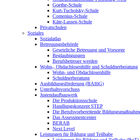
Goethe-Schule
Kurt-Tucholsky-Schule
Comenius-Schule
Käte-Lassen-Schule
Privatschulen
Soziales
Sozialatlas
Betreuungsbehörde
Gesetzliche Betreuung und Vorsorge
Beglaubigungen
Berufsbetreuer werden
Wohn-, Obdachlosenhilfe und Schuldnerberatung
Wohn- und Obdachlosenhilfe
Schuldnerberatung
Ausbildungsförderung (BAföG)
Unterhaltsvorschuss
Jugendaufbauwerk
Die Produktionsschule
Handlungskonzept STEP
Die Berufsvorbereitende Bildungsmaßnahm
Das Assessmentcenter
BERAB
Next Level
Leistungen für Bildung und Teilhabe
Leistungen für Bildung und Teilhabe (BuT)