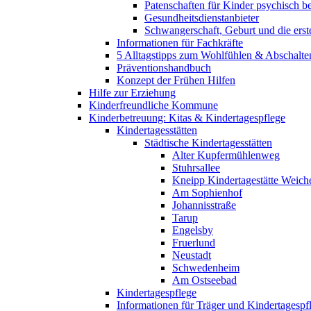
Patenschaften für Kinder psychisch bel
Gesundheitsdienstanbieter
Schwangerschaft, Geburt und die erst
Informationen für Fachkräfte
5 Alltagstipps zum Wohlfühlen & Abschalte
Präventionshandbuch
Konzept der Frühen Hilfen
Hilfe zur Erziehung
Kinderfreundliche Kommune
Kinderbetreuung: Kitas & Kindertagespflege
Kindertagesstätten
Städtische Kindertagesstätten
Alter Kupfermühlenweg
Stuhrsallee
Kneipp Kindertagestätte Weich
Am Sophienhof
Johannisstraße
Tarup
Engelsby
Fruerlund
Neustadt
Schwedenheim
Am Ostseebad
Kindertagespflege
Informationen für Träger und Kindertagespf