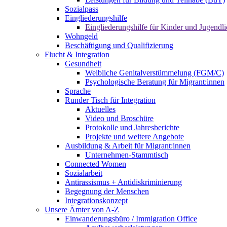
Sozialpass
Eingliederungshilfe
Eingliederungshilfe für Kinder und Jugendli
Wohngeld
Beschäftigung und Qualifizierung
Flucht & Integration
Gesundheit
Weibliche Genitalverstümmelung (FGM/C)
Psychologische Beratung für Migrant:innen
Sprache
Runder Tisch für Integration
Aktuelles
Video und Broschüre
Protokolle und Jahresberichte
Projekte und weitere Angebote
Ausbildung & Arbeit für Migrant:innen
Unternehmen-Stammtisch
Connected Women
Sozialarbeit
Antirassismus + Antidiskriminierung
Begegnung der Menschen
Integrationskonzept
Unsere Ämter von A-Z
Einwanderungsbüro / Immigration Office