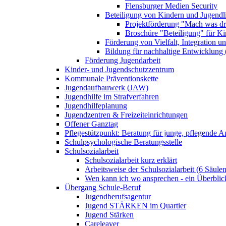
Flensburger Medien Security
Beteiligung von Kindern und Jugendl
Projektförderung "Mach was dr
Broschüre "Beteiligung" für K
Förderung von Vielfalt, Integration u
Bildung für nachhaltige Entwicklung
Förderung Jugendarbeit
Kinder- und Jugendschutzzentrum
Kommunale Präventionskette
Jugendaufbauwerk (JAW)
Jugendhilfe im Strafverfahren
Jugendhilfeplanung
Jugendzentren & Freizeiteinrichtungen
Offener Ganztag
Pflegestützpunkt: Beratung für junge, pflegende 
Schulpsychologische Beratungsstelle
Schulsozialarbeit
Schulsozialarbeit kurz erklärt
Arbeitsweise der Schulsozialarbeit (6 Säulen
Wen kann ich wo ansprechen - ein Überblic
Übergang Schule-Beruf
Jugendberufsagentur
Jugend STÄRKEN im Quartier
Jugend Stärken
Careleaver