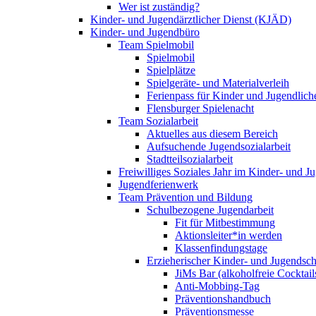
Wer ist zuständig?
Kinder- und Jugendärztlicher Dienst (KJÄD)
Kinder- und Jugendbüro
Team Spielmobil
Spielmobil
Spielplätze
Spielgeräte- und Materialverleih
Ferienpass für Kinder und Jugendlich
Flensburger Spielenacht
Team Sozialarbeit
Aktuelles aus diesem Bereich
Aufsuchende Jugendsozialarbeit
Stadtteilsozialarbeit
Freiwilliges Soziales Jahr im Kinder- und 
Jugendferienwerk
Team Prävention und Bildung
Schulbezogene Jugendarbeit
Fit für Mitbestimmung
Aktionsleiter*in werden
Klassenfindungstage
Erzieherischer Kinder- und Jugendsch
JiMs Bar (alkoholfreie Cocktail
Anti-Mobbing-Tag
Präventionshandbuch
Präventionsmesse