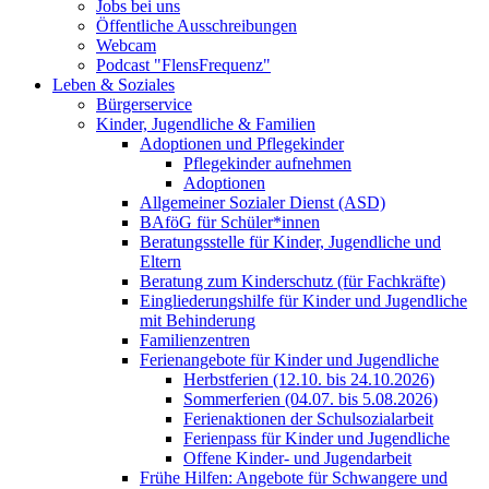
Jobs bei uns
Öffentliche Ausschreibungen
Webcam
Podcast "FlensFrequenz"
Leben & Soziales
Bürgerservice
Kinder, Jugendliche & Familien
Adoptionen und Pflegekinder
Pflegekinder aufnehmen
Adoptionen
Allgemeiner Sozialer Dienst (ASD)
BAföG für Schüler*innen
Beratungsstelle für Kinder, Jugendliche und
Eltern
Beratung zum Kinderschutz (für Fachkräfte)
Eingliederungshilfe für Kinder und Jugendliche
mit Behinderung
Familienzentren
Ferienangebote für Kinder und Jugendliche
Herbstferien (12.10. bis 24.10.2026)
Sommerferien (04.07. bis 5.08.2026)
Ferienaktionen der Schulsozialarbeit
Ferienpass für Kinder und Jugendliche
Offene Kinder- und Jugendarbeit
Frühe Hilfen: Angebote für Schwangere und