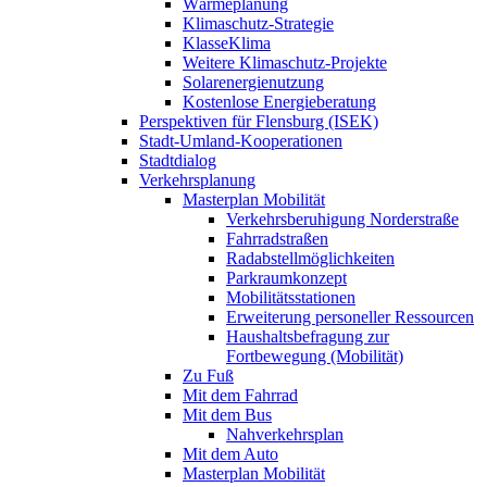
Wärmeplanung
Klimaschutz-Strategie
KlasseKlima
Weitere Klimaschutz-Projekte
Solarenergienutzung
Kostenlose Energieberatung
Perspektiven für Flensburg (ISEK)
Stadt-Umland-Kooperationen
Stadtdialog
Verkehrsplanung
Masterplan Mobilität
Verkehrsberuhigung Norderstraße
Fahrradstraßen
Radabstellmöglichkeiten
Parkraumkonzept
Mobilitätsstationen
Erweiterung personeller Ressourcen
Haushaltsbefragung zur
Fortbewegung (Mobilität)
Zu Fuß
Mit dem Fahrrad
Mit dem Bus
Nahverkehrsplan
Mit dem Auto
Masterplan Mobilität