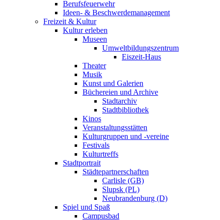
Berufsfeuerwehr
Ideen- & Beschwerdemanagement
Freizeit & Kultur
Kultur erleben
Museen
Umweltbildungszentrum
Eiszeit-Haus
Theater
Musik
Kunst und Galerien
Büchereien und Archive
Stadtarchiv
Stadtbibliothek
Kinos
Veranstaltungsstätten
Kulturgruppen und -vereine
Festivals
Kulturtreffs
Stadtportrait
Städtepartnerschaften
Carlisle (GB)
Slupsk (PL)
Neubrandenburg (D)
Spiel und Spaß
Campusbad