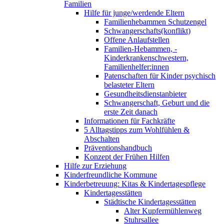
Familien
Hilfe für junge/werdende Eltern
Familienhebammen Schutzengel
Schwangerschafts(konflikt)
Offene Anlaufstellen
Familien-Hebammen, -
Kinderkrankenschwestern,
Familienhelfer:innen
Patenschaften für Kinder psychisch
belasteter Eltern
Gesundheitsdienstanbieter
Schwangerschaft, Geburt und die
erste Zeit danach
Informationen für Fachkräfte
5 Alltagstipps zum Wohlfühlen &
Abschalten
Präventionshandbuch
Konzept der Frühen Hilfen
Hilfe zur Erziehung
Kinderfreundliche Kommune
Kinderbetreuung: Kitas & Kindertagespflege
Kindertagesstätten
Städtische Kindertagesstätten
Alter Kupfermühlenweg
Stuhrsallee