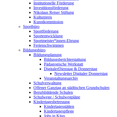
Institutionelle Förderung
Investitionsförderung
Nikolaus Reiser Stiftung
Kulturpreis
Kunstkommission
Sportbüro
Sportförderung
Sportentwicklung
Sportmeister*innen-Ehrung
Ferienschwimmen
Bildungsbüro
Bildungsplanung
Bildungsberichterstattung
Pädagogische Werkstatt
DigitalerDienstag & Donnerstag
Newsletter Digitaler Donnerstag
Veranstaltungsarchiv
Schulverwaltung
Offener Ganztag an städtischen Grundschulen
Berufsbildende Schulen
Schulwege / Schulwegpläne
Kindertagesbetreuung
Kindertagesstätten
Kindertagespflege
Jobs in Kitas