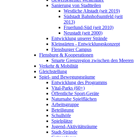
Sanierung von Stadtteilen
Westliche Altstadt (seit 2019)
Südstadt Bahnhofsumfeld (seit
2013)
Fruerlund-Süd (seit 2010)
Neustadt (seit 2000)
Entwicklung unserer Strände
Kleingärten - Entwicklungskonzept
Flensburger Campus
Flensburg & Kooperationen
Smarte Grenzregion zwischen den Meeren
Verkehr & Mobilität
Gleichstellung
Spiel- und Bewegungsräume
Entwicklung des Programms
Vital-Parks (60+)
Öffentliche Sport-Geräte
Naturnahe Spielflächen
Arbeitsgruppe
Beteiligung
Schulhöfe
Spielplätze
Jugend-Aktivitätsräume
Stadt-Strände