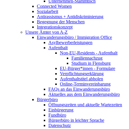
Unternehmen-Stammtisch
Connected Women
Sozialarbeit
Antirassismus + Antidiskriminierung
Begegnung der Menschen
Integrationskonzept
Unsere Ämter von A-Z
Einwanderungsbüro / Immigration Office
Asylbewerberleistungen
Aufenthalt
Non-EU-Residents - Aufenthalt
Familiennachzug
Studium in Flensburg
EU-Bürger*innen - Formulare
Verpflichtungserklärung
Aufenthaltstitel abholen
Online-Terminvereinbarung
FAQs an das Einwanderungsbüro
Aktuelles aus dem Einwanderungsbüro
Bürgerbüro
Öffnungszeiten und aktuelle Wartezeiten
Einbürgerung
Fundbüro
Bürgerbüro in leichter Sprache
Datenschutz