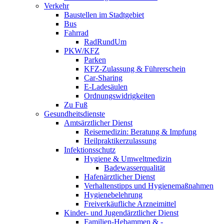
Verkehr
Baustellen im Stadtgebiet
Bus
Fahrrad
RadRundUm
PKW/KFZ
Parken
KFZ-Zulassung & Führerschein
Car-Sharing
E-Ladesäulen
Ordnungswidrigkeiten
Zu Fuß
Gesundheitsdienste
Amtsärztlicher Dienst
Reisemedizin: Beratung & Impfung
Heilpraktikerzulassung
Infektionsschutz
Hygiene & Umweltmedizin
Badewasserqualität
Hafenärztlicher Dienst
Verhaltenstipps und Hygienemaßnahmen
Hygienebelehrung
Freiverkäufliche Arzneimittel
Kinder- und Jugendärztlicher Dienst
Familien-Hebammen & -