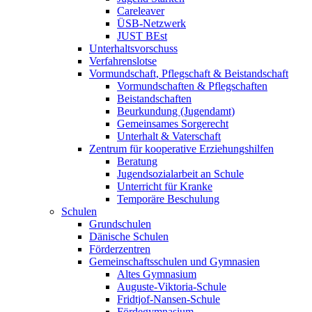
Careleaver
ÜSB-Netzwerk
JUST BEst
Unterhaltsvorschuss
Verfahrenslotse
Vormundschaft, Pflegschaft & Beistandschaft
Vormundschaften & Pflegschaften
Beistandschaften
Beurkundung (Jugendamt)
Gemeinsames Sorgerecht
Unterhalt & Vaterschaft
Zentrum für kooperative Erziehungshilfen
Beratung
Jugendsozialarbeit an Schule
Unterricht für Kranke
Temporäre Beschulung
Schulen
Grundschulen
Dänische Schulen
Förderzentren
Gemeinschaftsschulen und Gymnasien
Altes Gymnasium
Auguste-Viktoria-Schule
Fridtjof-Nansen-Schule
Fördegymnasium