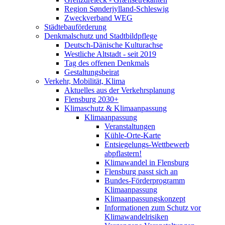
Region Sønderjylland-Schleswig
Zweckverband WEG
Städtebauförderung
Denkmalschutz und Stadtbildpflege
Deutsch-Dänische Kulturachse
Westliche Altstadt - seit 2019
Tag des offenen Denkmals
Gestaltungsbeirat
Verkehr, Mobilität, Klima
Aktuelles aus der Verkehrsplanung
Flensburg 2030+
Klimaschutz & Klimaanpassung
Klimaanpassung
Veranstaltungen
Kühle-Orte-Karte
Entsiegelungs-Wettbewerb
abpflastern!
Klimawandel in Flensburg
Flensburg passt sich an
Bundes-Förderprogramm
Klimaanpassung
Klimaanpassungskonzept
Informationen zum Schutz vor
Klimawandelrisiken