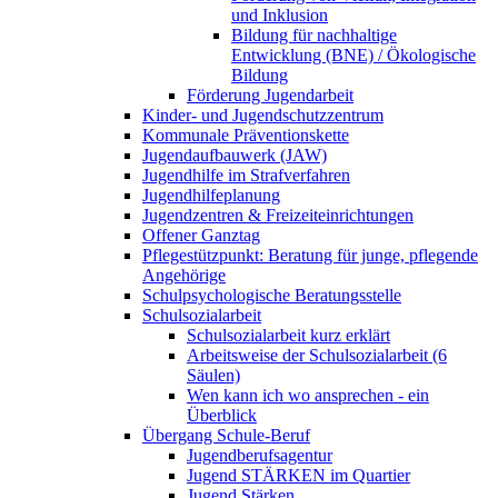
und Inklusion
Bildung für nachhaltige
Entwicklung (BNE) / Ökologische
Bildung
Förderung Jugendarbeit
Kinder- und Jugendschutzzentrum
Kommunale Präventionskette
Jugendaufbauwerk (JAW)
Jugendhilfe im Strafverfahren
Jugendhilfeplanung
Jugendzentren & Freizeiteinrichtungen
Offener Ganztag
Pflegestützpunkt: Beratung für junge, pflegende
Angehörige
Schulpsychologische Beratungsstelle
Schulsozialarbeit
Schulsozialarbeit kurz erklärt
Arbeitsweise der Schulsozialarbeit (6
Säulen)
Wen kann ich wo ansprechen - ein
Überblick
Übergang Schule-Beruf
Jugendberufsagentur
Jugend STÄRKEN im Quartier
Jugend Stärken