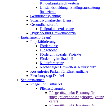
Kinderkrankenschwestern
Umstandskleidung | Erstlingsausstattung
finanzieren
Gesundheitsplanung
Sozialpsychiatrischer Dienst
Gesundheitsberufe
Heilpraktikerzulassung
Hygiene- und Umweltmedizin
Engagement (Team)
Projektförderung
Förderbörse
Dingebörse
Förderung sozialer Projekte
Förderung im Stadtteil
Kulturförderung
Nachhaltiger Umwelt- & Naturschutz
Kostenfreies Parken für Ehrenamtliche
Flensburg sagt Danke!
Senioren/-innen
Pflege und Kultur 50+
Pflegestützpunkt
Pflegestützpunkt: Beratung für
junge, pflegende Angehörige (young
carer)
Pflegestützpunkt: Beratung für