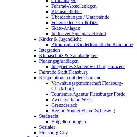
Grünanlagen
Fahrrad-Abstellanlagen
Kleinspielfelder
Überdachungen / Unterstände
Feuerstellen / Grillplätze
Skate-Anlagen
Inklusiver Spielplatz Hestoft
Kinder & Jugendliche
Aktionsplan Kinderfreundliche Kommune
Integration
Klimaschutz & Nachhaltigkeit
Planungsgrundlagen
Integriertes Stadtentwicklungskonzept
Fairtrade Stadt Flensburg
Kooperationen mit dem Umland
Verwaltungsgemeinschaft Flensburg-
Glücksburg
Tourismus Agentur Flensburger Förde
Zweckverband WEG
Grenzdreieck
Region Sönderjylland-Schleswig
Stadtrecht
Entgeltordnungen
Soziales
Flensburg.City