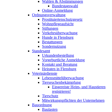
Wahlen & Abstimmungen
Bundestagswahl
Online-Anmeldung
Ordnungsverwaltung
Prostituiertenschutzgesetz
Wohnpflegeaufsicht
Stiftungen
Verkehrsüberwachung
Hunde in Flensburg
Bestattungen
Sondernutzung
Standesamt
Urkundenbestellung
Vorgeburtliche Anmeldung
Kontakt und Beratung
Heiraten in Flensburg
Veterinärdienste
Lebensmittelüberwachung
Tierseuchenbekämpfung
Eingereiste Heim- und Haustieren
registrieren!
Tierschutz
Mitwirkungspflichten der Unternehmen
Bauordnung
Baulasten