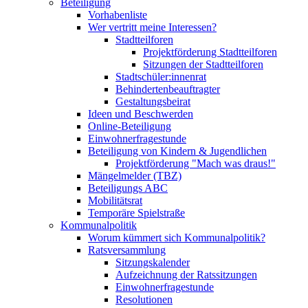
Beteiligung
Vorhabenliste
Wer vertritt meine Interessen?
Stadtteilforen
Projektförderung Stadtteilforen
Sitzungen der Stadtteilforen
Stadtschüler:innenrat
Behindertenbeauftragter
Gestaltungsbeirat
Ideen und Beschwerden
Online-Beteiligung
Einwohnerfragestunde
Beteiligung von Kindern & Jugendlichen
Projektförderung "Mach was draus!"
Mängelmelder (TBZ)
Beteiligungs ABC
Mobilitätsrat
Temporäre Spielstraße
Kommunalpolitik
Worum kümmert sich Kommunalpolitik?
Ratsversammlung
Sitzungskalender
Aufzeichnung der Ratssitzungen
Einwohnerfragestunde
Resolutionen