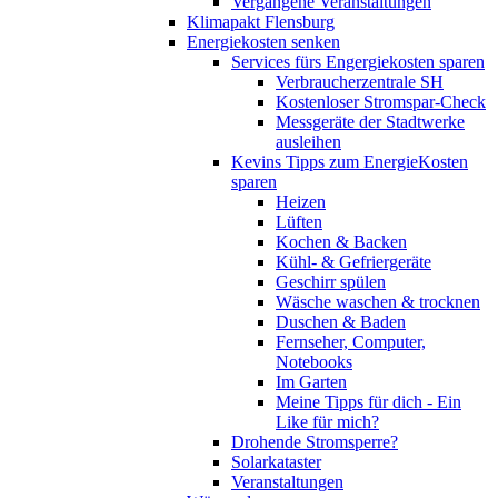
Vergangene Veranstaltungen
Klimapakt Flensburg
Energiekosten senken
Services fürs Engergiekosten sparen
Verbraucherzentrale SH
Kostenloser Stromspar-Check
Messgeräte der Stadtwerke
ausleihen
Kevins Tipps zum EnergieKosten
sparen
Heizen
Lüften
Kochen & Backen
Kühl- & Gefriergeräte
Geschirr spülen
Wäsche waschen & trocknen
Duschen & Baden
Fernseher, Computer,
Notebooks
Im Garten
Meine Tipps für dich - Ein
Like für mich?
Drohende Stromsperre?
Solarkataster
Veranstaltungen