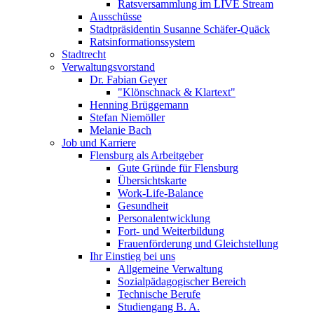
Ratsversammlung im LIVE Stream
Ausschüsse
Stadtpräsidentin Susanne Schäfer-Quäck
Ratsinformationssystem
Stadtrecht
Verwaltungsvorstand
Dr. Fabian Geyer
"Klönschnack & Klartext"
Henning Brüggemann
Stefan Niemöller
Melanie Bach
Job und Karriere
Flensburg als Arbeitgeber
Gute Gründe für Flensburg
Übersichtskarte
Work-Life-Balance
Gesundheit
Personalentwicklung
Fort- und Weiterbildung
Frauenförderung und Gleichstellung
Ihr Einstieg bei uns
Allgemeine Verwaltung
Sozialpädagogischer Bereich
Technische Berufe
Studiengang B. A.