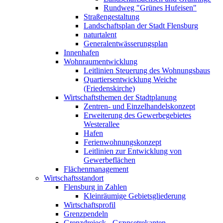
Rundweg "Grünes Hufeisen"
Straßengestaltung
Landschaftsplan der Stadt Flensburg
naturtalent
Generalentwässerungsplan
Innenhafen
Wohnraumentwicklung
Leitlinien Steuerung des Wohnungsbaus
Quartiersentwicklung Weiche
(Friedenskirche)
Wirtschaftsthemen der Stadtplanung
Zentren- und Einzelhandelskonzept
Erweiterung des Gewerbegebietes
Westerallee
Hafen
Ferienwohnungskonzept
Leitlinien zur Entwicklung von
Gewerbeflächen
Flächenmanagement
Wirtschaftsstandort
Flensburg in Zahlen
Kleinräumige Gebietsgliederung
Wirtschaftsprofil
Grenzpendeln
Grenzdreieck - Grænsetrekanten