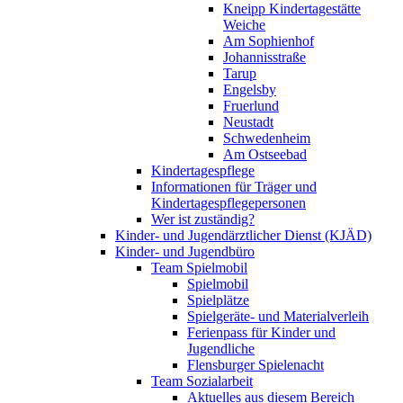
Kneipp Kindertagestätte
Weiche
Am Sophienhof
Johannisstraße
Tarup
Engelsby
Fruerlund
Neustadt
Schwedenheim
Am Ostseebad
Kindertagespflege
Informationen für Träger und
Kindertagespflegepersonen
Wer ist zuständig?
Kinder- und Jugendärztlicher Dienst (KJÄD)
Kinder- und Jugendbüro
Team Spielmobil
Spielmobil
Spielplätze
Spielgeräte- und Materialverleih
Ferienpass für Kinder und
Jugendliche
Flensburger Spielenacht
Team Sozialarbeit
Aktuelles aus diesem Bereich