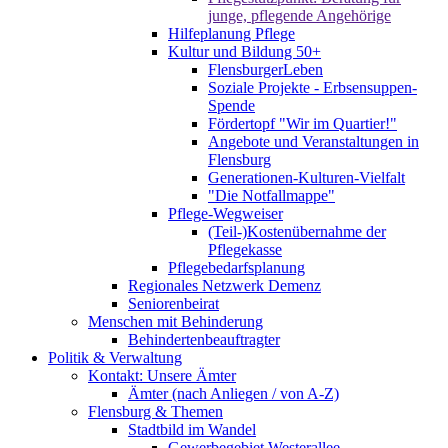
junge, pflegende Angehörige
Hilfeplanung Pflege
Kultur und Bildung 50+
FlensburgerLeben
Soziale Projekte - Erbsensuppen-
Spende
Fördertopf "Wir im Quartier!"
Angebote und Veranstaltungen in
Flensburg
Generationen-Kulturen-Vielfalt
"Die Notfallmappe"
Pflege-Wegweiser
(Teil-)Kostenübernahme der
Pflegekasse
Pflegebedarfsplanung
Regionales Netzwerk Demenz
Seniorenbeirat
Menschen mit Behinderung
Behindertenbeauftragter
Politik & Verwaltung
Kontakt: Unsere Ämter
Ämter (nach Anliegen / von A-Z)
Flensburg & Themen
Stadtbild im Wandel
Gewerbegebiet Westerallee