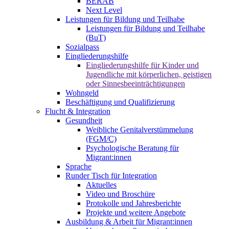
BERAB
Next Level
Leistungen für Bildung und Teilhabe
Leistungen für Bildung und Teilhabe
(BuT)
Sozialpass
Eingliederungshilfe
Eingliederungshilfe für Kinder und
Jugendliche mit körperlichen, geistigen
oder Sinnesbeeinträchtigungen
Wohngeld
Beschäftigung und Qualifizierung
Flucht & Integration
Gesundheit
Weibliche Genitalverstümmelung
(FGM/C)
Psychologische Beratung für
Migrant:innen
Sprache
Runder Tisch für Integration
Aktuelles
Video und Broschüre
Protokolle und Jahresberichte
Projekte und weitere Angebote
Ausbildung & Arbeit für Migrant:innen