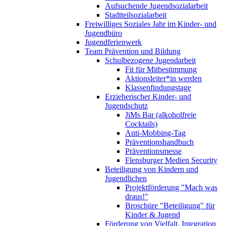
Aufsuchende Jugendsozialarbeit
Stadtteilsozialarbeit
Freiwilliges Soziales Jahr im Kinder- und
Jugendbüro
Jugendferienwerk
Team Prävention und Bildung
Schulbezogene Jugendarbeit
Fit für Mitbestimmung
Aktionsleiter*in werden
Klassenfindungstage
Erzieherischer Kinder- und
Jugendschutz
JiMs Bar (alkoholfreie
Cocktails)
Anti-Mobbing-Tag
Präventionshandbuch
Präventionsmesse
Flensburger Medien Security
Beteiligung von Kindern und
Jugendlichen
Projektförderung "Mach was
draus!"
Broschüre "Beteiligung" für
Kinder & Jugend
Förderung von Vielfalt, Integration