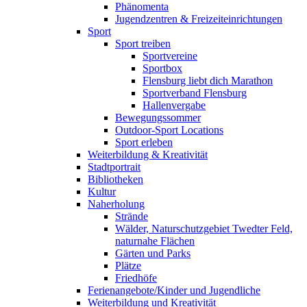
Phänomenta
Jugendzentren & Freizeiteinrichtungen
Sport
Sport treiben
Sportvereine
Sportbox
Flensburg liebt dich Marathon
Sportverband Flensburg
Hallenvergabe
Bewegungssommer
Outdoor-Sport Locations
Sport erleben
Weiterbildung & Kreativität
Stadtportrait
Bibliotheken
Kultur
Naherholung
Strände
Wälder, Naturschutzgebiet Twedter Feld,
naturnahe Flächen
Gärten und Parks
Plätze
Friedhöfe
Ferienangebote/Kinder und Jugendliche
Weiterbildung und Kreativität