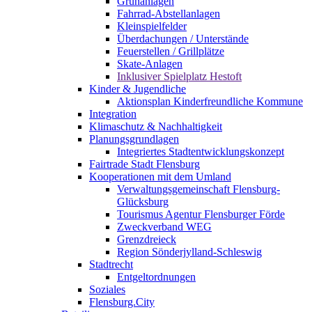
Grünanlagen
Fahrrad-Abstellanlagen
Kleinspielfelder
Überdachungen / Unterstände
Feuerstellen / Grillplätze
Skate-Anlagen
Inklusiver Spielplatz Hestoft
Kinder & Jugendliche
Aktionsplan Kinderfreundliche Kommune
Integration
Klimaschutz & Nachhaltigkeit
Planungsgrundlagen
Integriertes Stadtentwicklungskonzept
Fairtrade Stadt Flensburg
Kooperationen mit dem Umland
Verwaltungsgemeinschaft Flensburg-
Glücksburg
Tourismus Agentur Flensburger Förde
Zweckverband WEG
Grenzdreieck
Region Sönderjylland-Schleswig
Stadtrecht
Entgeltordnungen
Soziales
Flensburg.City