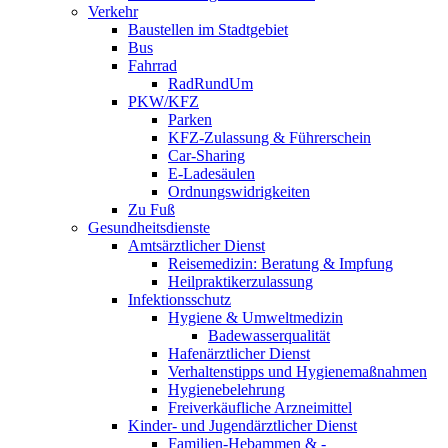
Verkehr
Baustellen im Stadtgebiet
Bus
Fahrrad
RadRundUm
PKW/KFZ
Parken
KFZ-Zulassung & Führerschein
Car-Sharing
E-Ladesäulen
Ordnungswidrigkeiten
Zu Fuß
Gesundheitsdienste
Amtsärztlicher Dienst
Reisemedizin: Beratung & Impfung
Heilpraktikerzulassung
Infektionsschutz
Hygiene & Umweltmedizin
Badewasserqualität
Hafenärztlicher Dienst
Verhaltenstipps und Hygienemaßnahmen
Hygienebelehrung
Freiverkäufliche Arzneimittel
Kinder- und Jugendärztlicher Dienst
Familien-Hebammen & -