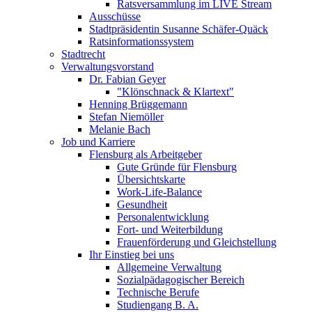
Ratsversammlung im LIVE Stream
Ausschüsse
Stadtpräsidentin Susanne Schäfer-Quäck
Ratsinformationssystem
Stadtrecht
Verwaltungsvorstand
Dr. Fabian Geyer
"Klönschnack & Klartext"
Henning Brüggemann
Stefan Niemöller
Melanie Bach
Job und Karriere
Flensburg als Arbeitgeber
Gute Gründe für Flensburg
Übersichtskarte
Work-Life-Balance
Gesundheit
Personalentwicklung
Fort- und Weiterbildung
Frauenförderung und Gleichstellung
Ihr Einstieg bei uns
Allgemeine Verwaltung
Sozialpädagogischer Bereich
Technische Berufe
Studiengang B. A.