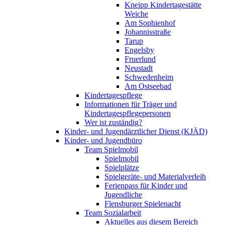
Kneipp Kindertagestätte
Weiche
Am Sophienhof
Johannisstraße
Tarup
Engelsby
Fruerlund
Neustadt
Schwedenheim
Am Ostseebad
Kindertagespflege
Informationen für Träger und
Kindertagespflegepersonen
Wer ist zuständig?
Kinder- und Jugendärztlicher Dienst (KJÄD)
Kinder- und Jugendbüro
Team Spielmobil
Spielmobil
Spielplätze
Spielgeräte- und Materialverleih
Ferienpass für Kinder und
Jugendliche
Flensburger Spielenacht
Team Sozialarbeit
Aktuelles aus diesem Bereich