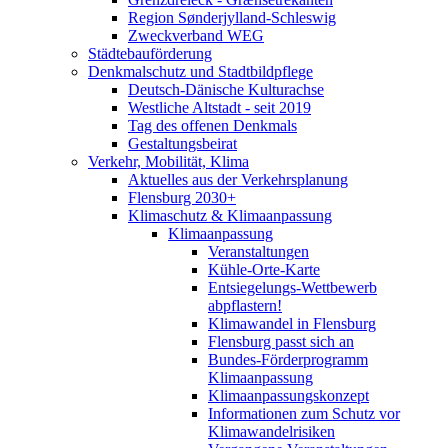
Region Sønderjylland-Schleswig
Zweckverband WEG
Städtebauförderung
Denkmalschutz und Stadtbildpflege
Deutsch-Dänische Kulturachse
Westliche Altstadt - seit 2019
Tag des offenen Denkmals
Gestaltungsbeirat
Verkehr, Mobilität, Klima
Aktuelles aus der Verkehrsplanung
Flensburg 2030+
Klimaschutz & Klimaanpassung
Klimaanpassung
Veranstaltungen
Kühle-Orte-Karte
Entsiegelungs-Wettbewerb
abpflastern!
Klimawandel in Flensburg
Flensburg passt sich an
Bundes-Förderprogramm
Klimaanpassung
Klimaanpassungskonzept
Informationen zum Schutz vor
Klimawandelrisiken