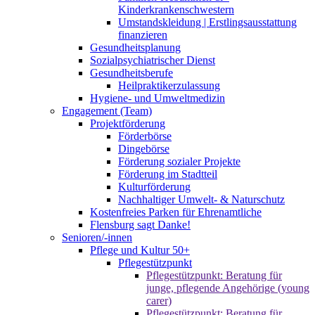
Kinderkrankenschwestern
Umstandskleidung | Erstlingsausstattung
finanzieren
Gesundheitsplanung
Sozialpsychiatrischer Dienst
Gesundheitsberufe
Heilpraktikerzulassung
Hygiene- und Umweltmedizin
Engagement (Team)
Projektförderung
Förderbörse
Dingebörse
Förderung sozialer Projekte
Förderung im Stadtteil
Kulturförderung
Nachhaltiger Umwelt- & Naturschutz
Kostenfreies Parken für Ehrenamtliche
Flensburg sagt Danke!
Senioren/-innen
Pflege und Kultur 50+
Pflegestützpunkt
Pflegestützpunkt: Beratung für
junge, pflegende Angehörige (young
carer)
Pflegestützpunkt: Beratung für