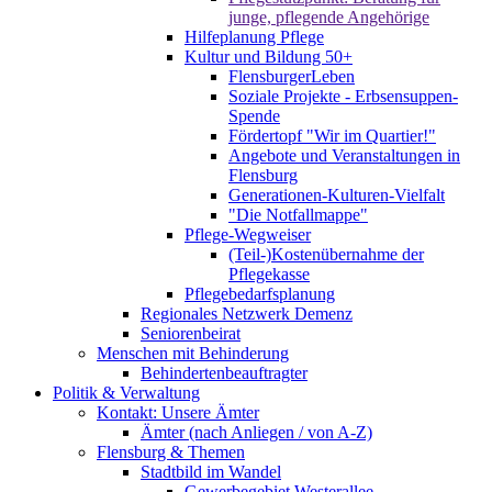
junge, pflegende Angehörige
Hilfeplanung Pflege
Kultur und Bildung 50+
FlensburgerLeben
Soziale Projekte - Erbsensuppen-
Spende
Fördertopf "Wir im Quartier!"
Angebote und Veranstaltungen in
Flensburg
Generationen-Kulturen-Vielfalt
"Die Notfallmappe"
Pflege-Wegweiser
(Teil-)Kostenübernahme der
Pflegekasse
Pflegebedarfsplanung
Regionales Netzwerk Demenz
Seniorenbeirat
Menschen mit Behinderung
Behindertenbeauftragter
Politik & Verwaltung
Kontakt: Unsere Ämter
Ämter (nach Anliegen / von A-Z)
Flensburg & Themen
Stadtbild im Wandel
Gewerbegebiet Westerallee