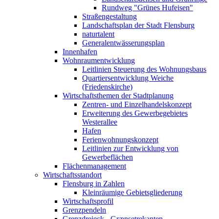
Rundweg "Grünes Hufeisen"
Straßengestaltung
Landschaftsplan der Stadt Flensburg
naturtalent
Generalentwässerungsplan
Innenhafen
Wohnraumentwicklung
Leitlinien Steuerung des Wohnungsbaus
Quartiersentwicklung Weiche
(Friedenskirche)
Wirtschaftsthemen der Stadtplanung
Zentren- und Einzelhandelskonzept
Erweiterung des Gewerbegebietes
Westerallee
Hafen
Ferienwohnungskonzept
Leitlinien zur Entwicklung von
Gewerbeflächen
Flächenmanagement
Wirtschaftsstandort
Flensburg in Zahlen
Kleinräumige Gebietsgliederung
Wirtschaftsprofil
Grenzpendeln
Grenzdreieck - Grænsetrekanten