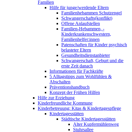
Familien
Hilfe für junge/werdende Eltern
Familienhebammen Schutzengel
Schwangerschafts(konflikt)
Offene Anlaufstellen
Familien-Hebammen, -
Kinderkrankenschwestern,
Familienhelfer:innen
Patenschaften für Kinder psychisch
belasteter Eltern
Gesundheitsdienstanbieter
Schwangerschaft, Geburt und die
erste Zeit danach
Informationen für Fachkräfte
5 Alltagstipps zum Wohlfühlen &
Abschalten
Präventionshandbuch
Konzept der Frühen Hilfen
Hilfe zur Erziehung
Kinderfreundliche Kommune
Kinderbetreuung: Kitas & Kindertagespflege
Kindertagesstätten
Städtische Kindertagesstätten
Alter Kupfermühlenweg
Stuhrsallee