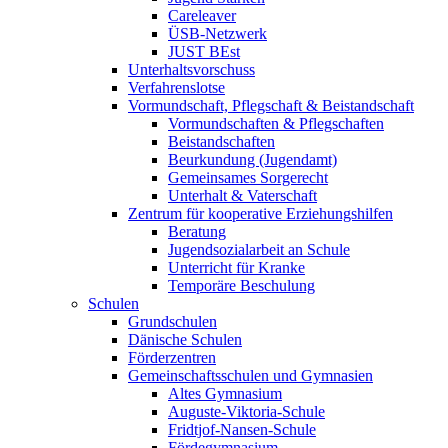
Careleaver
ÜSB-Netzwerk
JUST BEst
Unterhaltsvorschuss
Verfahrenslotse
Vormundschaft, Pflegschaft & Beistandschaft
Vormundschaften & Pflegschaften
Beistandschaften
Beurkundung (Jugendamt)
Gemeinsames Sorgerecht
Unterhalt & Vaterschaft
Zentrum für kooperative Erziehungshilfen
Beratung
Jugendsozialarbeit an Schule
Unterricht für Kranke
Temporäre Beschulung
Schulen
Grundschulen
Dänische Schulen
Förderzentren
Gemeinschaftsschulen und Gymnasien
Altes Gymnasium
Auguste-Viktoria-Schule
Fridtjof-Nansen-Schule
Fördegymnasium