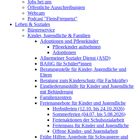
Jobs bei uns
Öffentliche Ausschreibungen
Webcam
Podcast "FlensFrequenz"
Leben & Soziales
Bürgerservice
Kinder, Jugendliche & Familien
Adoptionen und Pflegekinder
Pflegekinder aufnehmen
Adoptionen
Allgemeiner Sozialer Dienst (ASD)
BAföG für Schüler*innen
Beratungsstelle für Kinder, Jugendliche und
Eltern
Beratung zum Kinderschutz (für Fachkräfte)
Eingliederungshilfe für Kinder und Jugendliche
mit Behinderung
Familienzentren
Ferienangebote für Kinder und Jugendliche
Herbstferien (12.10. bis 24.10.2026)
Sommerferien (04.07. bis 5.08.2026)
Ferienaktionen der Schulsozialarbeit
Ferienpass für Kinder und Jugendliche
Offene Kinder- und Jugendarbeit
Frühe Hilfen: Angebote für Schwangere und