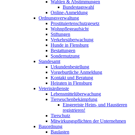
Wahlen & Abstimmungen
Bundestagswahl
Online-Anmeldung
Ordnungsverwaltung
Prostituiertenschutzgesetz
Wohnpflegeaufsicht
Stiftungen
Verkehrsüberwachung
Hunde in Flensburg
Bestattungen
Sondernutzung
Standesamt
Urkundenbestellung
Vorgeburtliche Anmeldung
Kontakt und Beratung
Heiraten in Flensburg
Veterinärdienste
Lebensmittelüberwachung
Tierseuchenbekämpfung
Eingereiste Heim- und Haustieren
registrieren!
Tierschutz
Mitwirkungspflichten der Unternehmen
Bauordnung
Baulasten