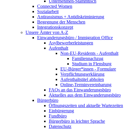
Unternehmen-Stammtisch
Connected Women
Sozialarbeit
Antirassismus + Antidiskriminierung
Begegnung der Menschen
Integrationskonzept
Unsere Ämter von A-Z
Einwanderungsbüro / Immigration Office
Asylbewerberleistungen
Aufenthalt
Non-EU-Residents - Aufenthalt
Familiennachzug
Studium in Flensburg
EU-Bürger*innen - Formulare
Verpflichtungserklärung
Aufenthaltstitel abholen
Online-Terminvereinbarung
FAQs an das Einwanderungsbüro
Aktuelles aus dem Einwanderungsbüro
Bürgerbüro
Öffnungszeiten und aktuelle Wartezeiten
Einbürgerung
Fundbüro
Bürgerbüro in leichter Sprache
Datenschutz