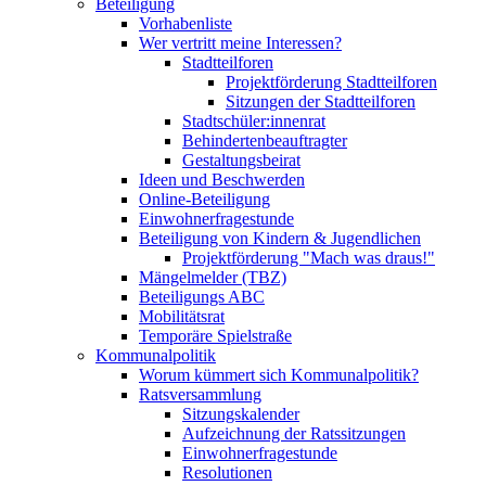
Beteiligung
Vorhabenliste
Wer vertritt meine Interessen?
Stadtteilforen
Projektförderung Stadtteilforen
Sitzungen der Stadtteilforen
Stadtschüler:innenrat
Behindertenbeauftragter
Gestaltungsbeirat
Ideen und Beschwerden
Online-Beteiligung
Einwohnerfragestunde
Beteiligung von Kindern & Jugendlichen
Projektförderung "Mach was draus!"
Mängelmelder (TBZ)
Beteiligungs ABC
Mobilitätsrat
Temporäre Spielstraße
Kommunalpolitik
Worum kümmert sich Kommunalpolitik?
Ratsversammlung
Sitzungskalender
Aufzeichnung der Ratssitzungen
Einwohnerfragestunde
Resolutionen