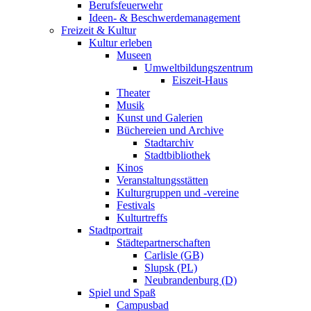
Berufsfeuerwehr
Ideen- & Beschwerdemanagement
Freizeit & Kultur
Kultur erleben
Museen
Umweltbildungszentrum
Eiszeit-Haus
Theater
Musik
Kunst und Galerien
Büchereien und Archive
Stadtarchiv
Stadtbibliothek
Kinos
Veranstaltungsstätten
Kulturgruppen und -vereine
Festivals
Kulturtreffs
Stadtportrait
Städtepartnerschaften
Carlisle (GB)
Slupsk (PL)
Neubrandenburg (D)
Spiel und Spaß
Campusbad