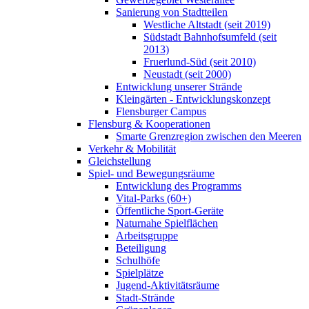
Sanierung von Stadtteilen
Westliche Altstadt (seit 2019)
Südstadt Bahnhofsumfeld (seit
2013)
Fruerlund-Süd (seit 2010)
Neustadt (seit 2000)
Entwicklung unserer Strände
Kleingärten - Entwicklungskonzept
Flensburger Campus
Flensburg & Kooperationen
Smarte Grenzregion zwischen den Meeren
Verkehr & Mobilität
Gleichstellung
Spiel- und Bewegungsräume
Entwicklung des Programms
Vital-Parks (60+)
Öffentliche Sport-Geräte
Naturnahe Spielflächen
Arbeitsgruppe
Beteiligung
Schulhöfe
Spielplätze
Jugend-Aktivitätsräume
Stadt-Strände