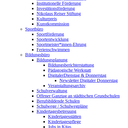
Institutionelle Förderung
Investitionsförderung
Nikolaus Reiser Stiftung
Kulturpreis
Kunstkommission
Sportbüro
Sportförderung
Sportentwicklung
Sportmeister*innen-Ehrung
Ferienschwimmen
Bildungsbüro
Bildungsplanung
Bildungsberichterstattung
Pädagogische Werkstatt
DigitalerDienstag & Donnerstag
Newsletter Digitaler Donnerstag
Veranstaltungsarchiv
Schulverwaltung
Offener Ganztag an städtischen Grundschulen
Berufsbildende Schulen
Schulwege / Schulwegpläne
Kindertagesbetreuung
Kindertagesstätten
Kindertagespflege
Jobs in Kitas