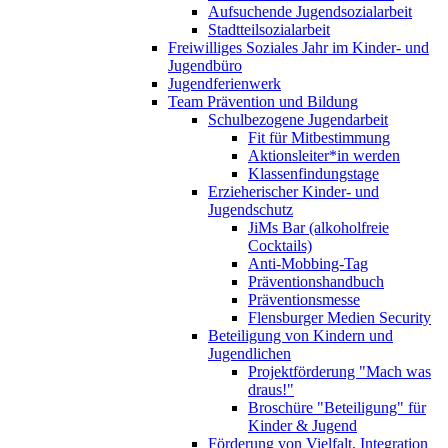
Aufsuchende Jugendsozialarbeit
Stadtteilsozialarbeit
Freiwilliges Soziales Jahr im Kinder- und
Jugendbüro
Jugendferienwerk
Team Prävention und Bildung
Schulbezogene Jugendarbeit
Fit für Mitbestimmung
Aktionsleiter*in werden
Klassenfindungstage
Erzieherischer Kinder- und
Jugendschutz
JiMs Bar (alkoholfreie
Cocktails)
Anti-Mobbing-Tag
Präventionshandbuch
Präventionsmesse
Flensburger Medien Security
Beteiligung von Kindern und
Jugendlichen
Projektförderung "Mach was
draus!"
Broschüre "Beteiligung" für
Kinder & Jugend
Förderung von Vielfalt, Integration