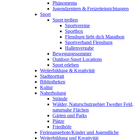
Phänomenta
Jugendzentren & Freizeiteinrichtungen
Sport
Sport treiben
Sportvereine
Sportbox
Flensburg liebt dich Marathon
Sportverband Flensburg
Hallenvergabe
Bewegungssommer
Outdoor-Sport Locations
Sport erleben
Weiterbildung & Kreativität
Stadtportrait
Bibliotheken
Kultur
Naherholung
Strände
Wälder, Naturschutzgebiet Twedter Feld,
naturnahe Flächen
Gärten und Parks
Plätze
Friedhöfe
Ferienangebote/Kinder und Jugendliche
Weiterbildung und Kreativität