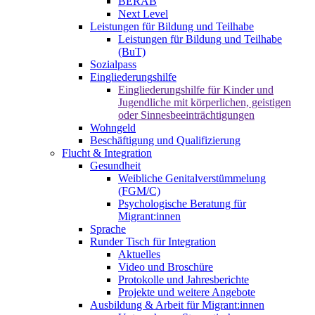
BERAB
Next Level
Leistungen für Bildung und Teilhabe
Leistungen für Bildung und Teilhabe
(BuT)
Sozialpass
Eingliederungshilfe
Eingliederungshilfe für Kinder und
Jugendliche mit körperlichen, geistigen
oder Sinnesbeeinträchtigungen
Wohngeld
Beschäftigung und Qualifizierung
Flucht & Integration
Gesundheit
Weibliche Genitalverstümmelung
(FGM/C)
Psychologische Beratung für
Migrant:innen
Sprache
Runder Tisch für Integration
Aktuelles
Video und Broschüre
Protokolle und Jahresberichte
Projekte und weitere Angebote
Ausbildung & Arbeit für Migrant:innen