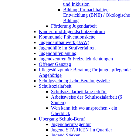
und Inklusion
Bildung für nachhaltige
Entwicklung (BNE) / Ökologische
Bildung
Förderung Jugendarbeit
Kinder- und Jugendschutzzentrum
Kommunale Präventionskette
Jugendaufbauwerk (JAW)
Jugendhilfe im Strafverfahren
Jugendhilfeplanung
Jugendzentren & Freizeiteinrichtungen
Offener Ganztag
Pflegestützpunkt: Beratung für junge, pflegende
Angehörige
Schulpsychologische Beratungsstelle
Schulsozialarbeit
Schulsozialarbeit kurz erklärt
Arbeitsweise der Schulsozialarbeit (6
Säulen)
Wen kann ich wo ansprechen - ein
Überblick
Übergang Schule-Beruf
Jugendberufsagentur
Jugend STÄRKEN im Quartier
Jugend Stärken