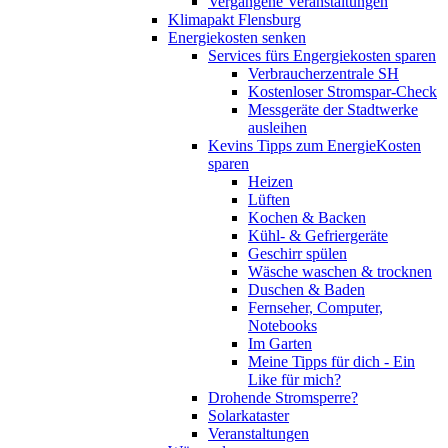
Vergangene Veranstaltungen
Klimapakt Flensburg
Energiekosten senken
Services fürs Engergiekosten sparen
Verbraucherzentrale SH
Kostenloser Stromspar-Check
Messgeräte der Stadtwerke
ausleihen
Kevins Tipps zum EnergieKosten
sparen
Heizen
Lüften
Kochen & Backen
Kühl- & Gefriergeräte
Geschirr spülen
Wäsche waschen & trocknen
Duschen & Baden
Fernseher, Computer,
Notebooks
Im Garten
Meine Tipps für dich - Ein
Like für mich?
Drohende Stromsperre?
Solarkataster
Veranstaltungen