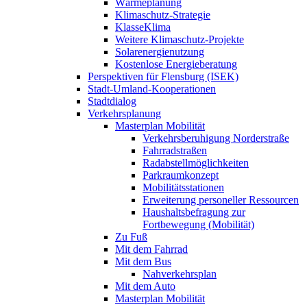
Wärmeplanung
Klimaschutz-Strategie
KlasseKlima
Weitere Klimaschutz-Projekte
Solarenergienutzung
Kostenlose Energieberatung
Perspektiven für Flensburg (ISEK)
Stadt-Umland-Kooperationen
Stadtdialog
Verkehrsplanung
Masterplan Mobilität
Verkehrsberuhigung Norderstraße
Fahrradstraßen
Radabstellmöglichkeiten
Parkraumkonzept
Mobilitätsstationen
Erweiterung personeller Ressourcen
Haushaltsbefragung zur
Fortbewegung (Mobilität)
Zu Fuß
Mit dem Fahrrad
Mit dem Bus
Nahverkehrsplan
Mit dem Auto
Masterplan Mobilität