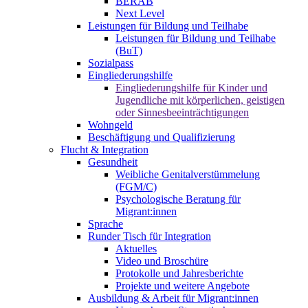
BERAB
Next Level
Leistungen für Bildung und Teilhabe
Leistungen für Bildung und Teilhabe
(BuT)
Sozialpass
Eingliederungshilfe
Eingliederungshilfe für Kinder und
Jugendliche mit körperlichen, geistigen
oder Sinnesbeeinträchtigungen
Wohngeld
Beschäftigung und Qualifizierung
Flucht & Integration
Gesundheit
Weibliche Genitalverstümmelung
(FGM/C)
Psychologische Beratung für
Migrant:innen
Sprache
Runder Tisch für Integration
Aktuelles
Video und Broschüre
Protokolle und Jahresberichte
Projekte und weitere Angebote
Ausbildung & Arbeit für Migrant:innen