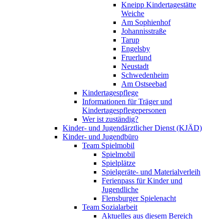
Kneipp Kindertagestätte
Weiche
Am Sophienhof
Johannisstraße
Tarup
Engelsby
Fruerlund
Neustadt
Schwedenheim
Am Ostseebad
Kindertagespflege
Informationen für Träger und
Kindertagespflegepersonen
Wer ist zuständig?
Kinder- und Jugendärztlicher Dienst (KJÄD)
Kinder- und Jugendbüro
Team Spielmobil
Spielmobil
Spielplätze
Spielgeräte- und Materialverleih
Ferienpass für Kinder und
Jugendliche
Flensburger Spielenacht
Team Sozialarbeit
Aktuelles aus diesem Bereich