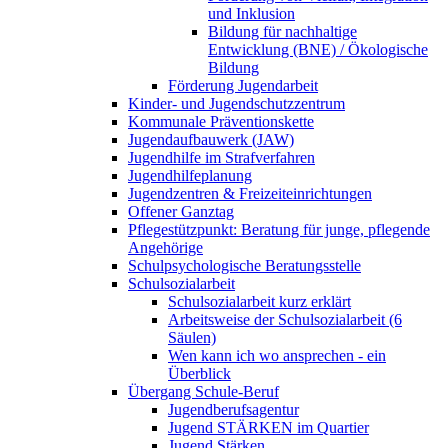
und Inklusion
Bildung für nachhaltige
Entwicklung (BNE) / Ökologische
Bildung
Förderung Jugendarbeit
Kinder- und Jugendschutzzentrum
Kommunale Präventionskette
Jugendaufbauwerk (JAW)
Jugendhilfe im Strafverfahren
Jugendhilfeplanung
Jugendzentren & Freizeiteinrichtungen
Offener Ganztag
Pflegestützpunkt: Beratung für junge, pflegende
Angehörige
Schulpsychologische Beratungsstelle
Schulsozialarbeit
Schulsozialarbeit kurz erklärt
Arbeitsweise der Schulsozialarbeit (6
Säulen)
Wen kann ich wo ansprechen - ein
Überblick
Übergang Schule-Beruf
Jugendberufsagentur
Jugend STÄRKEN im Quartier
Jugend Stärken