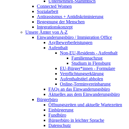
Unternehmen-Stammtisch
Connected Women
Sozialarbeit
Antirassismus + Antidiskriminierung
Begegnung der Menschen
Integrationskonzept
Unsere Ämter von A-Z
Einwanderungsbüro / Immigration Office
Asylbewerberleistungen
Aufenthalt
Non-EU-Residents - Aufenthalt
Familiennachzug
Studium in Flensburg
EU-Bürger*innen - Formulare
Verpflichtungserklärung
Aufenthaltstitel abholen
Online-Terminvereinbarung
FAQs an das Einwanderungsbüro
Aktuelles aus dem Einwanderungsbüro
Bürgerbüro
Öffnungszeiten und aktuelle Wartezeiten
Einbürgerung
Fundbüro
Bürgerbüro in leichter Sprache
Datenschutz