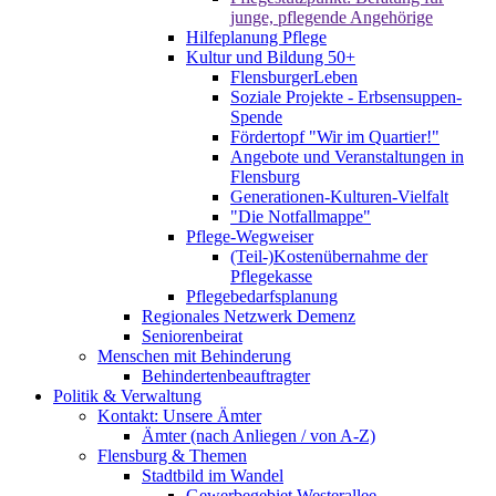
junge, pflegende Angehörige
Hilfeplanung Pflege
Kultur und Bildung 50+
FlensburgerLeben
Soziale Projekte - Erbsensuppen-
Spende
Fördertopf "Wir im Quartier!"
Angebote und Veranstaltungen in
Flensburg
Generationen-Kulturen-Vielfalt
"Die Notfallmappe"
Pflege-Wegweiser
(Teil-)Kostenübernahme der
Pflegekasse
Pflegebedarfsplanung
Regionales Netzwerk Demenz
Seniorenbeirat
Menschen mit Behinderung
Behindertenbeauftragter
Politik & Verwaltung
Kontakt: Unsere Ämter
Ämter (nach Anliegen / von A-Z)
Flensburg & Themen
Stadtbild im Wandel
Gewerbegebiet Westerallee