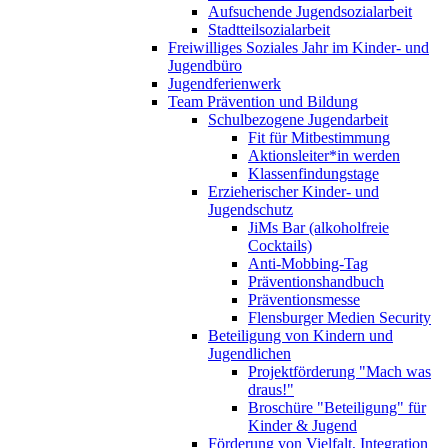
Aufsuchende Jugendsozialarbeit
Stadtteilsozialarbeit
Freiwilliges Soziales Jahr im Kinder- und
Jugendbüro
Jugendferienwerk
Team Prävention und Bildung
Schulbezogene Jugendarbeit
Fit für Mitbestimmung
Aktionsleiter*in werden
Klassenfindungstage
Erzieherischer Kinder- und
Jugendschutz
JiMs Bar (alkoholfreie
Cocktails)
Anti-Mobbing-Tag
Präventionshandbuch
Präventionsmesse
Flensburger Medien Security
Beteiligung von Kindern und
Jugendlichen
Projektförderung "Mach was
draus!"
Broschüre "Beteiligung" für
Kinder & Jugend
Förderung von Vielfalt, Integration