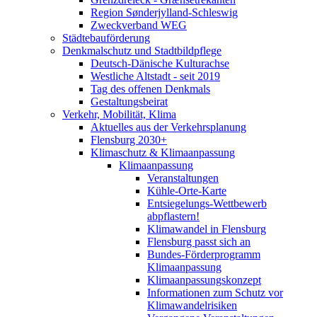
Region Sønderjylland-Schleswig
Zweckverband WEG
Städtebauförderung
Denkmalschutz und Stadtbildpflege
Deutsch-Dänische Kulturachse
Westliche Altstadt - seit 2019
Tag des offenen Denkmals
Gestaltungsbeirat
Verkehr, Mobilität, Klima
Aktuelles aus der Verkehrsplanung
Flensburg 2030+
Klimaschutz & Klimaanpassung
Klimaanpassung
Veranstaltungen
Kühle-Orte-Karte
Entsiegelungs-Wettbewerb
abpflastern!
Klimawandel in Flensburg
Flensburg passt sich an
Bundes-Förderprogramm
Klimaanpassung
Klimaanpassungskonzept
Informationen zum Schutz vor
Klimawandelrisiken