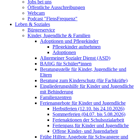
Jobs bei uns
Öffentliche Ausschreibungen
Webcam
Podcast "FlensFrequenz"
Leben & Soziales
Bürgerservice
Kinder, Jugendliche & Familien
Adoptionen und Pflegekinder
Pflegekinder aufnehmen
Adoptionen
Allgemeiner Sozialer Dienst (ASD)
BAföG für Schüler*innen
Beratungsstelle für Kinder, Jugendliche und
Eltern
Beratung zum Kinderschutz (für Fachkräfte)
Eingliederungshilfe für Kinder und Jugendliche
mit Behinderung
Familienzentren
Ferienangebote für Kinder und Jugendliche
Herbstferien (12.10. bis 24.10.2026)
Sommerferien (04.07. bis 5.08.2026)
Ferienaktionen der Schulsozialarbeit
Ferienpass für Kinder und Jugendliche
Offene Kinder- und Jugendarbeit
Frühe Hilfen: Angebote für Schwangere und