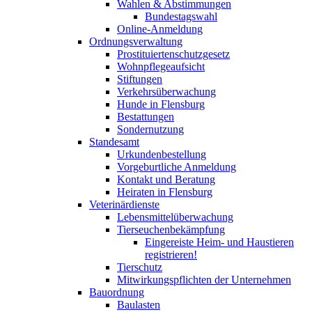
Wahlen & Abstimmungen
Bundestagswahl
Online-Anmeldung
Ordnungsverwaltung
Prostituiertenschutzgesetz
Wohnpflegeaufsicht
Stiftungen
Verkehrsüberwachung
Hunde in Flensburg
Bestattungen
Sondernutzung
Standesamt
Urkundenbestellung
Vorgeburtliche Anmeldung
Kontakt und Beratung
Heiraten in Flensburg
Veterinärdienste
Lebensmittelüberwachung
Tierseuchenbekämpfung
Eingereiste Heim- und Haustieren
registrieren!
Tierschutz
Mitwirkungspflichten der Unternehmen
Bauordnung
Baulasten