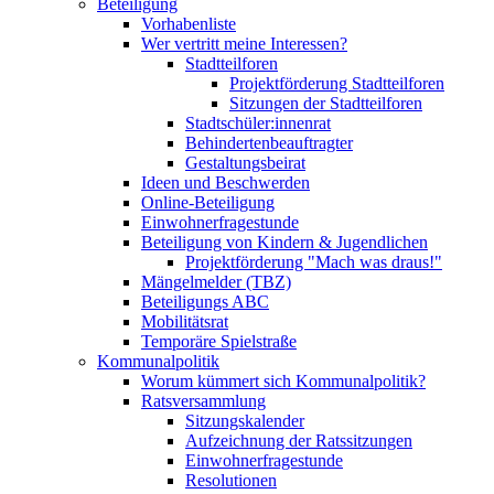
Beteiligung
Vorhabenliste
Wer vertritt meine Interessen?
Stadtteilforen
Projektförderung Stadtteilforen
Sitzungen der Stadtteilforen
Stadtschüler:innenrat
Behindertenbeauftragter
Gestaltungsbeirat
Ideen und Beschwerden
Online-Beteiligung
Einwohnerfragestunde
Beteiligung von Kindern & Jugendlichen
Projektförderung "Mach was draus!"
Mängelmelder (TBZ)
Beteiligungs ABC
Mobilitätsrat
Temporäre Spielstraße
Kommunalpolitik
Worum kümmert sich Kommunalpolitik?
Ratsversammlung
Sitzungskalender
Aufzeichnung der Ratssitzungen
Einwohnerfragestunde
Resolutionen