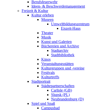
Berufsfeuerwehr
Ideen- & Beschwerdemanagement
Freizeit & Kultur
Kultur erleben
Museen
Umweltbildungszentrum
Eiszeit-Haus
Theater
Musik
Kunst und Galerien
Büchereien und Archive
Stadtarchiv
Stadtbibliothek
Kinos
Veranstaltungsstätten
Kulturgruppen und -vereine
Festivals
Kulturtreffs
Stadtportrait
Städtepartnerschaften
Carlisle (GB)
Slupsk (PL)
Neubrandenburg (D)
Spiel und Spaß
Campusbad