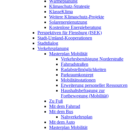
Wärmeplanung
Klimaschutz-Strategie
KlasseKlima
Weitere Klimaschutz-Projekte
Solarenergienutzung
Kostenlose Energieberatung
Perspektiven für Flensburg (ISEK)
Stadt-Umland-Kooperationen
Stadtdialog
Verkehrsplanung
Masterplan Mobilität
Verkehrsberuhigung Norderstraße
Fahrradstraßen
Radabstellmöglichkeiten
Parkraumkonzept
Mobilitätsstationen
Erweiterung personeller Ressourcen
Haushaltsbefragung zur
Fortbewegung (Mobilität)
Zu Fuß
Mit dem Fahrrad
Mit dem Bus
Nahverkehrsplan
Mit dem Auto
Masterplan Mobilität