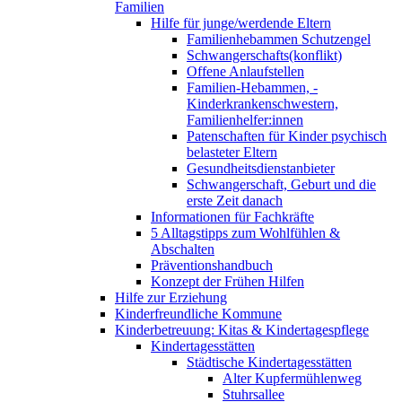
Familien
Hilfe für junge/werdende Eltern
Familienhebammen Schutzengel
Schwangerschafts(konflikt)
Offene Anlaufstellen
Familien-Hebammen, -
Kinderkrankenschwestern,
Familienhelfer:innen
Patenschaften für Kinder psychisch
belasteter Eltern
Gesundheitsdienstanbieter
Schwangerschaft, Geburt und die
erste Zeit danach
Informationen für Fachkräfte
5 Alltagstipps zum Wohlfühlen &
Abschalten
Präventionshandbuch
Konzept der Frühen Hilfen
Hilfe zur Erziehung
Kinderfreundliche Kommune
Kinderbetreuung: Kitas & Kindertagespflege
Kindertagesstätten
Städtische Kindertagesstätten
Alter Kupfermühlenweg
Stuhrsallee