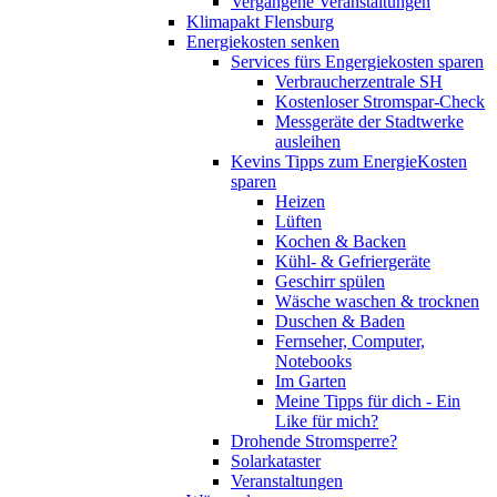
Vergangene Veranstaltungen
Klimapakt Flensburg
Energiekosten senken
Services fürs Engergiekosten sparen
Verbraucherzentrale SH
Kostenloser Stromspar-Check
Messgeräte der Stadtwerke
ausleihen
Kevins Tipps zum EnergieKosten
sparen
Heizen
Lüften
Kochen & Backen
Kühl- & Gefriergeräte
Geschirr spülen
Wäsche waschen & trocknen
Duschen & Baden
Fernseher, Computer,
Notebooks
Im Garten
Meine Tipps für dich - Ein
Like für mich?
Drohende Stromsperre?
Solarkataster
Veranstaltungen