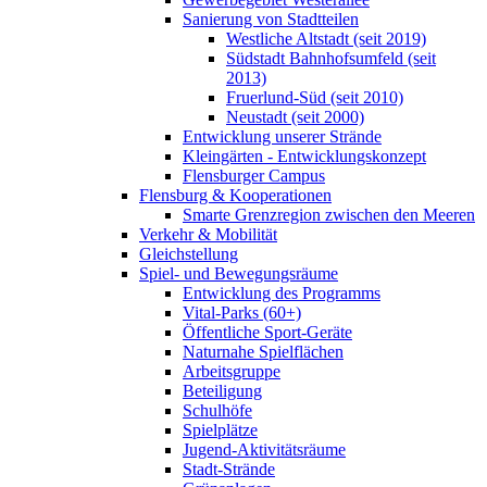
Sanierung von Stadtteilen
Westliche Altstadt (seit 2019)
Südstadt Bahnhofsumfeld (seit
2013)
Fruerlund-Süd (seit 2010)
Neustadt (seit 2000)
Entwicklung unserer Strände
Kleingärten - Entwicklungskonzept
Flensburger Campus
Flensburg & Kooperationen
Smarte Grenzregion zwischen den Meeren
Verkehr & Mobilität
Gleichstellung
Spiel- und Bewegungsräume
Entwicklung des Programms
Vital-Parks (60+)
Öffentliche Sport-Geräte
Naturnahe Spielflächen
Arbeitsgruppe
Beteiligung
Schulhöfe
Spielplätze
Jugend-Aktivitätsräume
Stadt-Strände