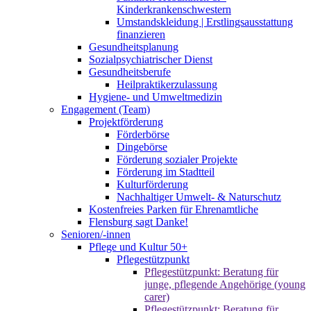
Kinderkrankenschwestern
Umstandskleidung | Erstlingsausstattung
finanzieren
Gesundheitsplanung
Sozialpsychiatrischer Dienst
Gesundheitsberufe
Heilpraktikerzulassung
Hygiene- und Umweltmedizin
Engagement (Team)
Projektförderung
Förderbörse
Dingebörse
Förderung sozialer Projekte
Förderung im Stadtteil
Kulturförderung
Nachhaltiger Umwelt- & Naturschutz
Kostenfreies Parken für Ehrenamtliche
Flensburg sagt Danke!
Senioren/-innen
Pflege und Kultur 50+
Pflegestützpunkt
Pflegestützpunkt: Beratung für
junge, pflegende Angehörige (young
carer)
Pflegestützpunkt: Beratung für