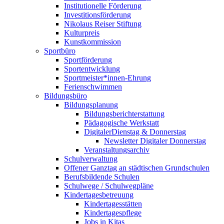
Institutionelle Förderung
Investitionsförderung
Nikolaus Reiser Stiftung
Kulturpreis
Kunstkommission
Sportbüro
Sportförderung
Sportentwicklung
Sportmeister*innen-Ehrung
Ferienschwimmen
Bildungsbüro
Bildungsplanung
Bildungsberichterstattung
Pädagogische Werkstatt
DigitalerDienstag & Donnerstag
Newsletter Digitaler Donnerstag
Veranstaltungsarchiv
Schulverwaltung
Offener Ganztag an städtischen Grundschulen
Berufsbildende Schulen
Schulwege / Schulwegpläne
Kindertagesbetreuung
Kindertagesstätten
Kindertagespflege
Jobs in Kitas