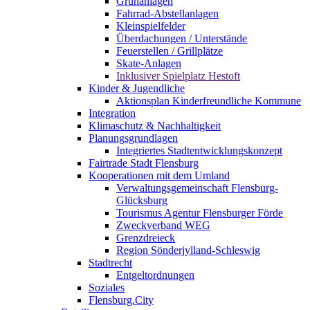
Grünanlagen
Fahrrad-Abstellanlagen
Kleinspielfelder
Überdachungen / Unterstände
Feuerstellen / Grillplätze
Skate-Anlagen
Inklusiver Spielplatz Hestoft
Kinder & Jugendliche
Aktionsplan Kinderfreundliche Kommune
Integration
Klimaschutz & Nachhaltigkeit
Planungsgrundlagen
Integriertes Stadtentwicklungskonzept
Fairtrade Stadt Flensburg
Kooperationen mit dem Umland
Verwaltungsgemeinschaft Flensburg-
Glücksburg
Tourismus Agentur Flensburger Förde
Zweckverband WEG
Grenzdreieck
Region Sönderjylland-Schleswig
Stadtrecht
Entgeltordnungen
Soziales
Flensburg.City