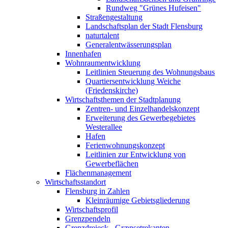
Rundweg "Grünes Hufeisen"
Straßengestaltung
Landschaftsplan der Stadt Flensburg
naturtalent
Generalentwässerungsplan
Innenhafen
Wohnraumentwicklung
Leitlinien Steuerung des Wohnungsbaus
Quartiersentwicklung Weiche
(Friedenskirche)
Wirtschaftsthemen der Stadtplanung
Zentren- und Einzelhandelskonzept
Erweiterung des Gewerbegebietes
Westerallee
Hafen
Ferienwohnungskonzept
Leitlinien zur Entwicklung von
Gewerbeflächen
Flächenmanagement
Wirtschaftsstandort
Flensburg in Zahlen
Kleinräumige Gebietsgliederung
Wirtschaftsprofil
Grenzpendeln
Grenzdreieck - Grænsetrekanten