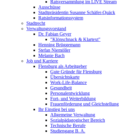
Ratsversammlung im LIVE Stream
Ausschüsse
Stadtpräsidentin Susanne Schäfer-Quäck
Ratsinformationssystem
Stadtrecht
Verwaltungsvorstand
Dr. Fabian Geyer
"Klönschnack & Klartext"
Henning Brüggemann
Stefan Niemöller
Melanie Bach
Job und Karriere
Flensburg als Arbeitgeber
Gute Gründe für Flensburg
Übersichtskarte
Work-Life-Balance
Gesundheit
Personalentwicklung
Fort- und Weiterbildung
Frauenförderung und Gleichstellung
Ihr Einstieg bei uns
Allgemeine Verwaltung
Sozialpädagogischer Bereich
Technische Berufe
Studiengang B. A.