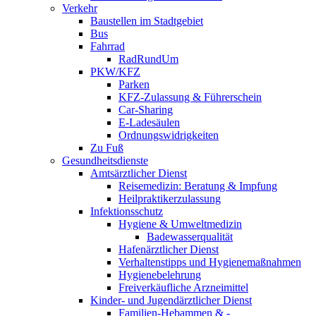
Verkehr
Baustellen im Stadtgebiet
Bus
Fahrrad
RadRundUm
PKW/KFZ
Parken
KFZ-Zulassung & Führerschein
Car-Sharing
E-Ladesäulen
Ordnungswidrigkeiten
Zu Fuß
Gesundheitsdienste
Amtsärztlicher Dienst
Reisemedizin: Beratung & Impfung
Heilpraktikerzulassung
Infektionsschutz
Hygiene & Umweltmedizin
Badewasserqualität
Hafenärztlicher Dienst
Verhaltenstipps und Hygienemaßnahmen
Hygienebelehrung
Freiverkäufliche Arzneimittel
Kinder- und Jugendärztlicher Dienst
Familien-Hebammen & -