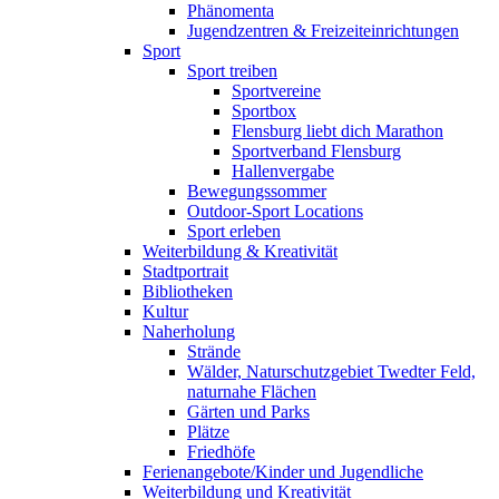
Phänomenta
Jugendzentren & Freizeiteinrichtungen
Sport
Sport treiben
Sportvereine
Sportbox
Flensburg liebt dich Marathon
Sportverband Flensburg
Hallenvergabe
Bewegungssommer
Outdoor-Sport Locations
Sport erleben
Weiterbildung & Kreativität
Stadtportrait
Bibliotheken
Kultur
Naherholung
Strände
Wälder, Naturschutzgebiet Twedter Feld,
naturnahe Flächen
Gärten und Parks
Plätze
Friedhöfe
Ferienangebote/Kinder und Jugendliche
Weiterbildung und Kreativität