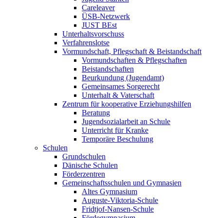
Careleaver
ÜSB-Netzwerk
JUST BEst
Unterhaltsvorschuss
Verfahrenslotse
Vormundschaft, Pflegschaft & Beistandschaft
Vormundschaften & Pflegschaften
Beistandschaften
Beurkundung (Jugendamt)
Gemeinsames Sorgerecht
Unterhalt & Vaterschaft
Zentrum für kooperative Erziehungshilfen
Beratung
Jugendsozialarbeit an Schule
Unterricht für Kranke
Temporäre Beschulung
Schulen
Grundschulen
Dänische Schulen
Förderzentren
Gemeinschaftsschulen und Gymnasien
Altes Gymnasium
Auguste-Viktoria-Schule
Fridtjof-Nansen-Schule
Fördegymnasium