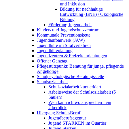
und Inklusion
Bildung für nachhaltige
Entwicklung (BNE) / Ökologische
Bildung
Förderung Jugendarbeit
Kinder- und Jugendschutzzentrum
Kommunale Präventionskette
Jugendaufbauwerk (JAW)
Jugendhilfe im Strafverfahren
Jugendhilfeplanung
Jugendzentren & Freizeiteinrichtungen
Offener Ganztag
Pflegestützpunkt: Beratung für junge, pflegende
Angehörige
Schulpsychologische Beratungsstelle
Schulsozialarbeit
Schulsozialarbeit kurz erklärt
Arbeitsweise der Schulsozialarbeit (6
Säulen)
Wen kann ich wo ansprechen - ein
Überblick
Übergang Schule-Beruf
Jugendberufsagentur
Jugend STÄRKEN im Quartier
Jugend Stärken