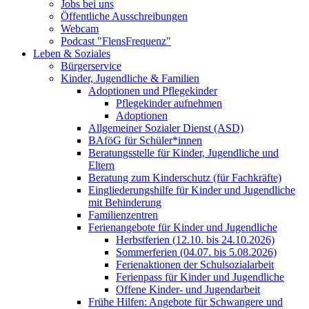
Jobs bei uns
Öffentliche Ausschreibungen
Webcam
Podcast "FlensFrequenz"
Leben & Soziales
Bürgerservice
Kinder, Jugendliche & Familien
Adoptionen und Pflegekinder
Pflegekinder aufnehmen
Adoptionen
Allgemeiner Sozialer Dienst (ASD)
BAföG für Schüler*innen
Beratungsstelle für Kinder, Jugendliche und
Eltern
Beratung zum Kinderschutz (für Fachkräfte)
Eingliederungshilfe für Kinder und Jugendliche
mit Behinderung
Familienzentren
Ferienangebote für Kinder und Jugendliche
Herbstferien (12.10. bis 24.10.2026)
Sommerferien (04.07. bis 5.08.2026)
Ferienaktionen der Schulsozialarbeit
Ferienpass für Kinder und Jugendliche
Offene Kinder- und Jugendarbeit
Frühe Hilfen: Angebote für Schwangere und