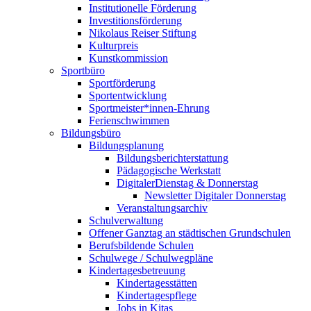
Institutionelle Förderung
Investitionsförderung
Nikolaus Reiser Stiftung
Kulturpreis
Kunstkommission
Sportbüro
Sportförderung
Sportentwicklung
Sportmeister*innen-Ehrung
Ferienschwimmen
Bildungsbüro
Bildungsplanung
Bildungsberichterstattung
Pädagogische Werkstatt
DigitalerDienstag & Donnerstag
Newsletter Digitaler Donnerstag
Veranstaltungsarchiv
Schulverwaltung
Offener Ganztag an städtischen Grundschulen
Berufsbildende Schulen
Schulwege / Schulwegpläne
Kindertagesbetreuung
Kindertagesstätten
Kindertagespflege
Jobs in Kitas