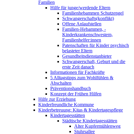
Familien
Hilfe für junge/werdende Eltern
Familienhebammen Schutzengel
Schwangerschafts(konflikt)
Offene Anlaufstellen
Familien-Hebammen, -
Kinderkrankenschwestern,
Familienhelfer:innen
Patenschaften für Kinder psychisch
belasteter Eltern
Gesundheitsdienstanbieter
Schwangerschaft, Geburt und die
erste Zeit danach
Informationen für Fachkräfte
5 Alltagstipps zum Wohlfühlen &
Abschalten
Präventionshandbuch
Konzept der Frühen Hilfen
Hilfe zur Erziehung
Kinderfreundliche Kommune
Kinderbetreuung: Kitas & Kindertagespflege
Kindertagesstätten
Städtische Kindertagesstätten
Alter Kupfermühlenweg
Stuhrsallee