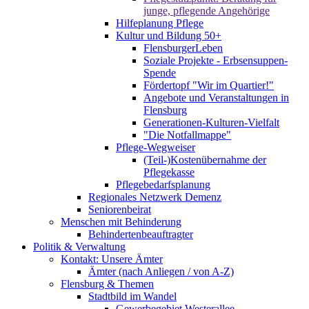
junge, pflegende Angehörige
Hilfeplanung Pflege
Kultur und Bildung 50+
FlensburgerLeben
Soziale Projekte - Erbsensuppen-
Spende
Fördertopf "Wir im Quartier!"
Angebote und Veranstaltungen in
Flensburg
Generationen-Kulturen-Vielfalt
"Die Notfallmappe"
Pflege-Wegweiser
(Teil-)Kostenübernahme der
Pflegekasse
Pflegebedarfsplanung
Regionales Netzwerk Demenz
Seniorenbeirat
Menschen mit Behinderung
Behindertenbeauftragter
Politik & Verwaltung
Kontakt: Unsere Ämter
Ämter (nach Anliegen / von A-Z)
Flensburg & Themen
Stadtbild im Wandel
Gewerbegebiet Westerallee