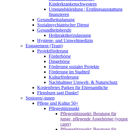
Kinderkrankenschwestern
Umstandskleidung | Erstlingsausstattung
finanzieren
Gesundheitsplanung
Sozialpsychiatrischer Dienst
Gesundheitsberufe
Heilpraktikerzulassung
Hygiene- und Umweltmedizin
Engagement (Team)
Projektförderung
Förderbörse
Dingebörse
Förderung sozialer Projekte
Förderung im Stadtteil
Kulturförderung
Nachhaltiger Umwelt- & Naturschutz
Kostenfreies Parken für Ehrenamtliche
Flensburg sagt Danke!
Senioren/-innen
Pflege und Kultur 50+
Pflegestützpunkt
Pflegestützpunkt: Beratung für
junge, pflegende Angehörige (young
carer)
Pflegestützpunkt: Beratung für