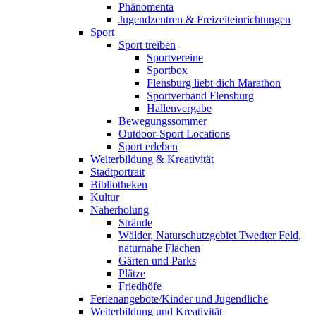
Phänomenta
Jugendzentren & Freizeiteinrichtungen
Sport
Sport treiben
Sportvereine
Sportbox
Flensburg liebt dich Marathon
Sportverband Flensburg
Hallenvergabe
Bewegungssommer
Outdoor-Sport Locations
Sport erleben
Weiterbildung & Kreativität
Stadtportrait
Bibliotheken
Kultur
Naherholung
Strände
Wälder, Naturschutzgebiet Twedter Feld,
naturnahe Flächen
Gärten und Parks
Plätze
Friedhöfe
Ferienangebote/Kinder und Jugendliche
Weiterbildung und Kreativität