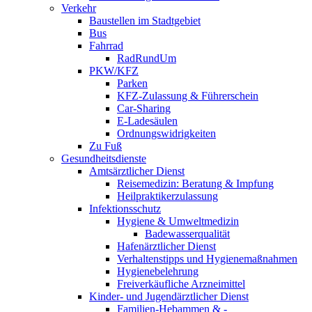
Verkehr
Baustellen im Stadtgebiet
Bus
Fahrrad
RadRundUm
PKW/KFZ
Parken
KFZ-Zulassung & Führerschein
Car-Sharing
E-Ladesäulen
Ordnungswidrigkeiten
Zu Fuß
Gesundheitsdienste
Amtsärztlicher Dienst
Reisemedizin: Beratung & Impfung
Heilpraktikerzulassung
Infektionsschutz
Hygiene & Umweltmedizin
Badewasserqualität
Hafenärztlicher Dienst
Verhaltenstipps und Hygienemaßnahmen
Hygienebelehrung
Freiverkäufliche Arzneimittel
Kinder- und Jugendärztlicher Dienst
Familien-Hebammen & -