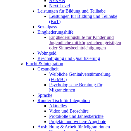
BERAB
Next Level
Leistungen für Bildung und Teilhabe
Leistungen für Bildung und Teilhabe
(BuT)
Sozialpass
Eingliederungshilfe
Eingliederungshilfe für Kinder und
Jugendliche mit körperlichen, geistigen
oder Sinnesbeeinträchtigungen
Wohngeld
Beschäftigung und Qualifizierung
Flucht & Integration
Gesundheit
Weibliche Genitalverstümmelung
(FGM/C)
Psychologische Beratung für
Migrant:innen
Sprache
Runder Tisch für Integration
Aktuelles
Video und Broschüre
Protokolle und Jahresberichte
Projekte und weitere Angebote
Ausbildung & Arbeit für Migrant:innen