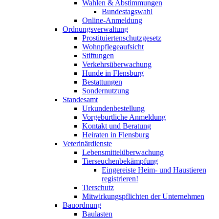
Wahlen & Abstimmungen
Bundestagswahl
Online-Anmeldung
Ordnungsverwaltung
Prostituiertenschutzgesetz
Wohnpflegeaufsicht
Stiftungen
Verkehrsüberwachung
Hunde in Flensburg
Bestattungen
Sondernutzung
Standesamt
Urkundenbestellung
Vorgeburtliche Anmeldung
Kontakt und Beratung
Heiraten in Flensburg
Veterinärdienste
Lebensmittelüberwachung
Tierseuchenbekämpfung
Eingereiste Heim- und Haustieren
registrieren!
Tierschutz
Mitwirkungspflichten der Unternehmen
Bauordnung
Baulasten