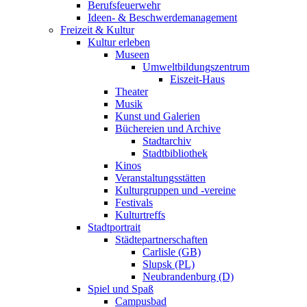
Berufsfeuerwehr
Ideen- & Beschwerdemanagement
Freizeit & Kultur
Kultur erleben
Museen
Umweltbildungszentrum
Eiszeit-Haus
Theater
Musik
Kunst und Galerien
Büchereien und Archive
Stadtarchiv
Stadtbibliothek
Kinos
Veranstaltungsstätten
Kulturgruppen und -vereine
Festivals
Kulturtreffs
Stadtportrait
Städtepartnerschaften
Carlisle (GB)
Slupsk (PL)
Neubrandenburg (D)
Spiel und Spaß
Campusbad