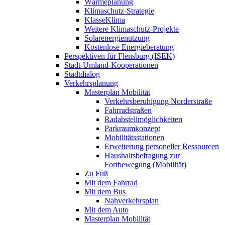
Wärmeplanung
Klimaschutz-Strategie
KlasseKlima
Weitere Klimaschutz-Projekte
Solarenergienutzung
Kostenlose Energieberatung
Perspektiven für Flensburg (ISEK)
Stadt-Umland-Kooperationen
Stadtdialog
Verkehrsplanung
Masterplan Mobilität
Verkehrsberuhigung Norderstraße
Fahrradstraßen
Radabstellmöglichkeiten
Parkraumkonzept
Mobilitätsstationen
Erweiterung personeller Ressourcen
Haushaltsbefragung zur
Fortbewegung (Mobilität)
Zu Fuß
Mit dem Fahrrad
Mit dem Bus
Nahverkehrsplan
Mit dem Auto
Masterplan Mobilität