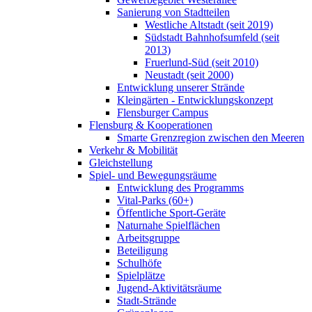
Sanierung von Stadtteilen
Westliche Altstadt (seit 2019)
Südstadt Bahnhofsumfeld (seit
2013)
Fruerlund-Süd (seit 2010)
Neustadt (seit 2000)
Entwicklung unserer Strände
Kleingärten - Entwicklungskonzept
Flensburger Campus
Flensburg & Kooperationen
Smarte Grenzregion zwischen den Meeren
Verkehr & Mobilität
Gleichstellung
Spiel- und Bewegungsräume
Entwicklung des Programms
Vital-Parks (60+)
Öffentliche Sport-Geräte
Naturnahe Spielflächen
Arbeitsgruppe
Beteiligung
Schulhöfe
Spielplätze
Jugend-Aktivitätsräume
Stadt-Strände