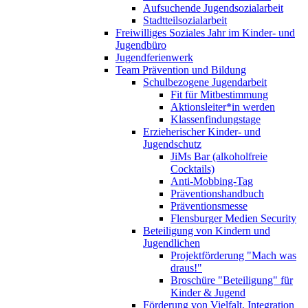
Aufsuchende Jugendsozialarbeit
Stadtteilsozialarbeit
Freiwilliges Soziales Jahr im Kinder- und
Jugendbüro
Jugendferienwerk
Team Prävention und Bildung
Schulbezogene Jugendarbeit
Fit für Mitbestimmung
Aktionsleiter*in werden
Klassenfindungstage
Erzieherischer Kinder- und
Jugendschutz
JiMs Bar (alkoholfreie
Cocktails)
Anti-Mobbing-Tag
Präventionshandbuch
Präventionsmesse
Flensburger Medien Security
Beteiligung von Kindern und
Jugendlichen
Projektförderung "Mach was
draus!"
Broschüre "Beteiligung" für
Kinder & Jugend
Förderung von Vielfalt, Integration