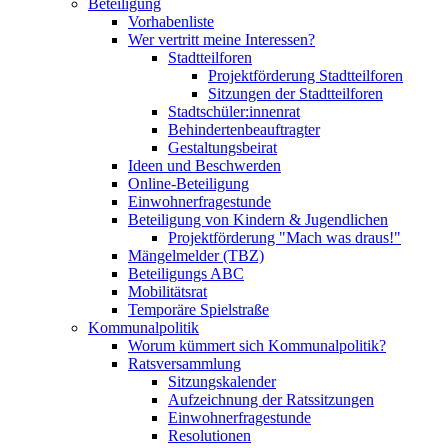
Beteiligung
Vorhabenliste
Wer vertritt meine Interessen?
Stadtteilforen
Projektförderung Stadtteilforen
Sitzungen der Stadtteilforen
Stadtschüler:innenrat
Behindertenbeauftragter
Gestaltungsbeirat
Ideen und Beschwerden
Online-Beteiligung
Einwohnerfragestunde
Beteiligung von Kindern & Jugendlichen
Projektförderung "Mach was draus!"
Mängelmelder (TBZ)
Beteiligungs ABC
Mobilitätsrat
Temporäre Spielstraße
Kommunalpolitik
Worum kümmert sich Kommunalpolitik?
Ratsversammlung
Sitzungskalender
Aufzeichnung der Ratssitzungen
Einwohnerfragestunde
Resolutionen