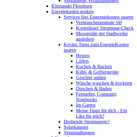
Vergangene Veranstaltungen
Klimapakt Flensburg
Energiekosten senken
Services fürs Engergiekosten sparen
Verbraucherzentrale SH
Kostenloser Stromspar-Check
Messgeräte der Stadtwerke
ausleihen
Kevins Tipps zum EnergieKosten
sparen
Heizen
Lüften
Kochen & Backen
Kühl- & Gefriergeräte
Geschirr spülen
Wäsche waschen & trocknen
Duschen & Baden
Fernseher, Computer,
Notebooks
Im Garten
Meine Tipps für dich - Ein
Like für mich?
Drohende Stromsperre?
Solarkataster
Veranstaltungen