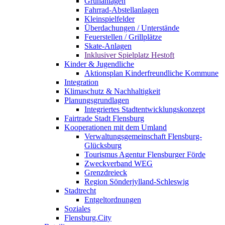
Grünanlagen
Fahrrad-Abstellanlagen
Kleinspielfelder
Überdachungen / Unterstände
Feuerstellen / Grillplätze
Skate-Anlagen
Inklusiver Spielplatz Hestoft
Kinder & Jugendliche
Aktionsplan Kinderfreundliche Kommune
Integration
Klimaschutz & Nachhaltigkeit
Planungsgrundlagen
Integriertes Stadtentwicklungskonzept
Fairtrade Stadt Flensburg
Kooperationen mit dem Umland
Verwaltungsgemeinschaft Flensburg-
Glücksburg
Tourismus Agentur Flensburger Förde
Zweckverband WEG
Grenzdreieck
Region Sönderjylland-Schleswig
Stadtrecht
Entgeltordnungen
Soziales
Flensburg.City