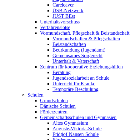
Careleaver
ÜSB-Netzwerk
JUST BEst
Unterhaltsvorschuss
Verfahrenslotse
Vormundschaft, Pflegschaft & Beistandschaft
Vormundschaften & Pflegschaften
Beistandschaften
Beurkundung (Jugendamt)
Gemeinsames Sorgerecht
Unterhalt & Vaterschaft
Zentrum für kooperative Erziehungshilfen
Beratung
Jugendsozialarbeit an Schule
Unterricht für Kranke
Temporäre Beschulung
Schulen
Grundschulen
Dänische Schulen
Förderzentren
Gemeinschaftsschulen und Gymnasien
Altes Gymnasium
Auguste-Viktoria-Schule
Fridtjof-Nansen-Schule
Fördegymnasium