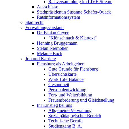
Ratsversammlung im LIVE Stream
Ausschüsse
Stadtpräsidentin Susanne Schäfer-Quäck
Ratsinformationssystem
Stadtrecht
Verwaltungsvorstand
Dr. Fabian Geyer
"Klönschnack & Klartext"
Henning Brüggemann
Stefan Niemöller
Melanie Bach
Job und Karriere
Flensburg als Arbeitgeber
Gute Gründe für Flensburg
Übersichtskarte
Work-Life-Balance
Gesundheit
Personalentwicklung
Fort- und Weiterbildung
Frauenförderung und Gleichstellung
Ihr Einstieg bei uns
Allgemeine Verwaltung
Sozialpädagogischer Bereich
Technische Berufe
Studiengang B. A.