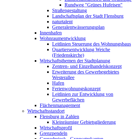
Rundweg "Grünes Hufeisen"
Straßengestaltung
Landschaftsplan der Stadt Flensburg
naturtalent
Generalentwässerungsplan
Innenhafen
Wohnraumentwicklung
Leitlinien Steuerung des Wohnungsbaus
Quartiersentwicklung Weiche
(Friedenskirche)
Wirtschaftsthemen der Stadtplanung
Zentren- und Einzelhandelskonzept
Erweiterung des Gewerbegebietes
Westerallee
Hafen
Ferienwohnungskonzept
Leitlinien zur Entwicklung von
Gewerbeflächen
Flächenmanagement
Wirtschaftsstandort
Flensburg in Zahlen
Kleinräumige Gebietsgliederung
Wirtschaftsprofil
Grenzpendeln
Grenzdreieck - Grænsetrekanten