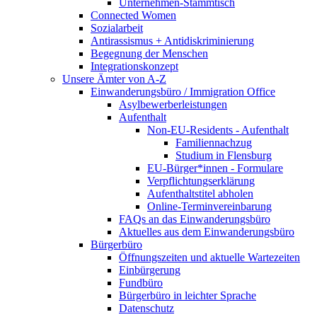
Unternehmen-Stammtisch
Connected Women
Sozialarbeit
Antirassismus + Antidiskriminierung
Begegnung der Menschen
Integrationskonzept
Unsere Ämter von A-Z
Einwanderungsbüro / Immigration Office
Asylbewerberleistungen
Aufenthalt
Non-EU-Residents - Aufenthalt
Familiennachzug
Studium in Flensburg
EU-Bürger*innen - Formulare
Verpflichtungserklärung
Aufenthaltstitel abholen
Online-Terminvereinbarung
FAQs an das Einwanderungsbüro
Aktuelles aus dem Einwanderungsbüro
Bürgerbüro
Öffnungszeiten und aktuelle Wartezeiten
Einbürgerung
Fundbüro
Bürgerbüro in leichter Sprache
Datenschutz