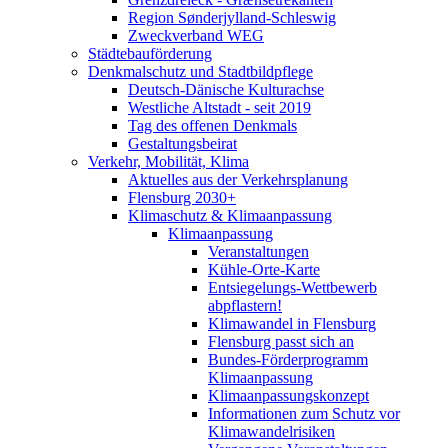
Region Sønderjylland-Schleswig
Zweckverband WEG
Städtebauförderung
Denkmalschutz und Stadtbildpflege
Deutsch-Dänische Kulturachse
Westliche Altstadt - seit 2019
Tag des offenen Denkmals
Gestaltungsbeirat
Verkehr, Mobilität, Klima
Aktuelles aus der Verkehrsplanung
Flensburg 2030+
Klimaschutz & Klimaanpassung
Klimaanpassung
Veranstaltungen
Kühle-Orte-Karte
Entsiegelungs-Wettbewerb
abpflastern!
Klimawandel in Flensburg
Flensburg passt sich an
Bundes-Förderprogramm
Klimaanpassung
Klimaanpassungskonzept
Informationen zum Schutz vor
Klimawandelrisiken