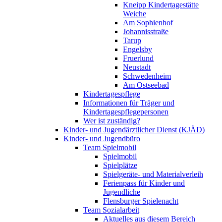
Kneipp Kindertagestätte
Weiche
Am Sophienhof
Johannisstraße
Tarup
Engelsby
Fruerlund
Neustadt
Schwedenheim
Am Ostseebad
Kindertagespflege
Informationen für Träger und
Kindertagespflegepersonen
Wer ist zuständig?
Kinder- und Jugendärztlicher Dienst (KJÄD)
Kinder- und Jugendbüro
Team Spielmobil
Spielmobil
Spielplätze
Spielgeräte- und Materialverleih
Ferienpass für Kinder und
Jugendliche
Flensburger Spielenacht
Team Sozialarbeit
Aktuelles aus diesem Bereich