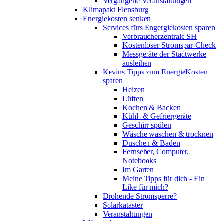
Vergangene Veranstaltungen
Klimapakt Flensburg
Energiekosten senken
Services fürs Engergiekosten sparen
Verbraucherzentrale SH
Kostenloser Stromspar-Check
Messgeräte der Stadtwerke
ausleihen
Kevins Tipps zum EnergieKosten
sparen
Heizen
Lüften
Kochen & Backen
Kühl- & Gefriergeräte
Geschirr spülen
Wäsche waschen & trocknen
Duschen & Baden
Fernseher, Computer,
Notebooks
Im Garten
Meine Tipps für dich - Ein
Like für mich?
Drohende Stromsperre?
Solarkataster
Veranstaltungen