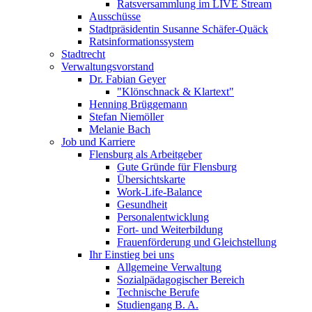
Ratsversammlung im LIVE Stream
Ausschüsse
Stadtpräsidentin Susanne Schäfer-Quäck
Ratsinformationssystem
Stadtrecht
Verwaltungsvorstand
Dr. Fabian Geyer
"Klönschnack & Klartext"
Henning Brüggemann
Stefan Niemöller
Melanie Bach
Job und Karriere
Flensburg als Arbeitgeber
Gute Gründe für Flensburg
Übersichtskarte
Work-Life-Balance
Gesundheit
Personalentwicklung
Fort- und Weiterbildung
Frauenförderung und Gleichstellung
Ihr Einstieg bei uns
Allgemeine Verwaltung
Sozialpädagogischer Bereich
Technische Berufe
Studiengang B. A.