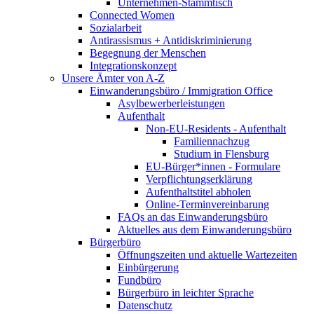
Unternehmen-Stammtisch
Connected Women
Sozialarbeit
Antirassismus + Antidiskriminierung
Begegnung der Menschen
Integrationskonzept
Unsere Ämter von A-Z
Einwanderungsbüro / Immigration Office
Asylbewerberleistungen
Aufenthalt
Non-EU-Residents - Aufenthalt
Familiennachzug
Studium in Flensburg
EU-Bürger*innen - Formulare
Verpflichtungserklärung
Aufenthaltstitel abholen
Online-Terminvereinbarung
FAQs an das Einwanderungsbüro
Aktuelles aus dem Einwanderungsbüro
Bürgerbüro
Öffnungszeiten und aktuelle Wartezeiten
Einbürgerung
Fundbüro
Bürgerbüro in leichter Sprache
Datenschutz