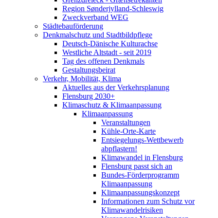
Region Sønderjylland-Schleswig
Zweckverband WEG
Städtebauförderung
Denkmalschutz und Stadtbildpflege
Deutsch-Dänische Kulturachse
Westliche Altstadt - seit 2019
Tag des offenen Denkmals
Gestaltungsbeirat
Verkehr, Mobilität, Klima
Aktuelles aus der Verkehrsplanung
Flensburg 2030+
Klimaschutz & Klimaanpassung
Klimaanpassung
Veranstaltungen
Kühle-Orte-Karte
Entsiegelungs-Wettbewerb
abpflastern!
Klimawandel in Flensburg
Flensburg passt sich an
Bundes-Förderprogramm
Klimaanpassung
Klimaanpassungskonzept
Informationen zum Schutz vor
Klimawandelrisiken