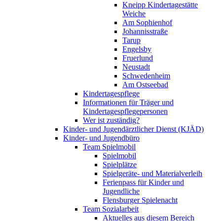
Kneipp Kindertagestätte
Weiche
Am Sophienhof
Johannisstraße
Tarup
Engelsby
Fruerlund
Neustadt
Schwedenheim
Am Ostseebad
Kindertagespflege
Informationen für Träger und
Kindertagespflegepersonen
Wer ist zuständig?
Kinder- und Jugendärztlicher Dienst (KJÄD)
Kinder- und Jugendbüro
Team Spielmobil
Spielmobil
Spielplätze
Spielgeräte- und Materialverleih
Ferienpass für Kinder und
Jugendliche
Flensburger Spielenacht
Team Sozialarbeit
Aktuelles aus diesem Bereich