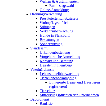
Wahlen & Abstimmungen
Bundestagswahl
Online-Anmeldung
Ordnungsverwaltung
Prostituiertenschutzgesetz
Wohnpflegeaufsicht
Stiftungen
Verkehrsüberwachung
Hunde in Flensburg
Bestattungen
Sondernutzung
Standesamt
Urkundenbestellung
Vorgeburtliche Anmeldung
Kontakt und Beratung
Heiraten in Flensburg
Veterinärdienste
Lebensmittelüberwachung
Tierseuchenbekämpfung
Eingereiste Heim- und Haustieren
registrieren!
Tierschutz
Mitwirkungspflichten der Unternehmen
Bauordnung
Baulasten