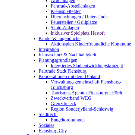
Grünanlagen
Fahrrad-Abstellanlagen
Kleinspielfelder
Überdachungen / Unterstände
Feuerstellen / Grillplätze
Skate-Anlagen
Inklusiver Spielplatz Hestoft
Kinder & Jugendliche
Aktionsplan Kinderfreundliche Kommune
Integration
Klimaschutz & Nachhaltigkeit
Planungsgrundlagen
Integriertes Stadtentwicklungskonzept
Fairtrade Stadt Flensburg
Kooperationen mit dem Umland
Verwaltungsgemeinschaft Flensburg-
Glücksburg
Tourismus Agentur Flensburger Förde
Zweckverband WEG
Grenzdreieck
Region Sönderjylland-Schleswig
Stadtrecht
Entgeltordnungen
Soziales
Flensburg.City