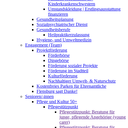
Kinderkrankenschwestern
Umstandskleidung | Erstlingsausstattung
finanzieren
Gesundheitsplanung
Sozialpsychiatrischer Dienst
Gesundheitsberufe
Heilpraktikerzulassung
Hygiene- und Umweltmedizin
Engagement (Team)
Projektförderung
Förderbörse
Dingebörse
Förderung sozialer Projekte
Förderung im Stadtteil
Kulturförderung
Nachhaltiger Umwelt- & Naturschutz
Kostenfreies Parken für Ehrenamtliche
Flensburg sagt Danke!
Senioren/-innen
Pflege und Kultur 50+
Pflegestützpunkt
Pflegestützpunkt: Beratung für
junge, pflegende Angehörige (young
carer)
Pflegestützpunkt: Beratung für