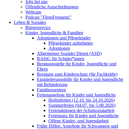
Jobs bei uns
Öffentliche Ausschreibungen
Webcam
Podcast "FlensFrequenz"
Leben & Soziales
Bürgerservice
Kinder, Jugendliche & Familien
Adoptionen und Pflegekinder
Pflegekinder aufnehmen
Adoptionen
Allgemeiner Sozialer Dienst (ASD)
BAföG für Schüler*innen
Beratungsstelle für Kinder, Jugendliche und
Eltern
Beratung zum Kinderschutz (für Fachkräfte)
Eingliederungshilfe für Kinder und Jugendliche
mit Behinderung
Familienzentren
Ferienangebote für Kinder und Jugendliche
Herbstferien (12.10. bis 24.10.2026)
Sommerferien (04.07. bis 5.08.2026)
Ferienaktionen der Schulsozialarbeit
Ferienpass für Kinder und Jugendliche
Offene Kinder- und Jugendarbeit
Frühe Hilfen: Angebote für Schwangere und