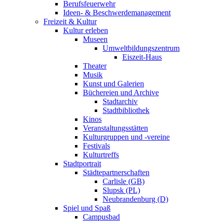
Berufsfeuerwehr
Ideen- & Beschwerdemanagement
Freizeit & Kultur
Kultur erleben
Museen
Umweltbildungszentrum
Eiszeit-Haus
Theater
Musik
Kunst und Galerien
Büchereien und Archive
Stadtarchiv
Stadtbibliothek
Kinos
Veranstaltungsstätten
Kulturgruppen und -vereine
Festivals
Kulturtreffs
Stadtportrait
Städtepartnerschaften
Carlisle (GB)
Slupsk (PL)
Neubrandenburg (D)
Spiel und Spaß
Campusbad