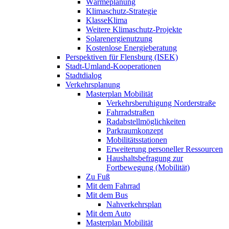
Wärmeplanung
Klimaschutz-Strategie
KlasseKlima
Weitere Klimaschutz-Projekte
Solarenergienutzung
Kostenlose Energieberatung
Perspektiven für Flensburg (ISEK)
Stadt-Umland-Kooperationen
Stadtdialog
Verkehrsplanung
Masterplan Mobilität
Verkehrsberuhigung Norderstraße
Fahrradstraßen
Radabstellmöglichkeiten
Parkraumkonzept
Mobilitätsstationen
Erweiterung personeller Ressourcen
Haushaltsbefragung zur
Fortbewegung (Mobilität)
Zu Fuß
Mit dem Fahrrad
Mit dem Bus
Nahverkehrsplan
Mit dem Auto
Masterplan Mobilität