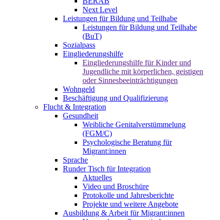
BERAB
Next Level
Leistungen für Bildung und Teilhabe
Leistungen für Bildung und Teilhabe
(BuT)
Sozialpass
Eingliederungshilfe
Eingliederungshilfe für Kinder und
Jugendliche mit körperlichen, geistigen
oder Sinnesbeeinträchtigungen
Wohngeld
Beschäftigung und Qualifizierung
Flucht & Integration
Gesundheit
Weibliche Genitalverstümmelung
(FGM/C)
Psychologische Beratung für
Migrant:innen
Sprache
Runder Tisch für Integration
Aktuelles
Video und Broschüre
Protokolle und Jahresberichte
Projekte und weitere Angebote
Ausbildung & Arbeit für Migrant:innen