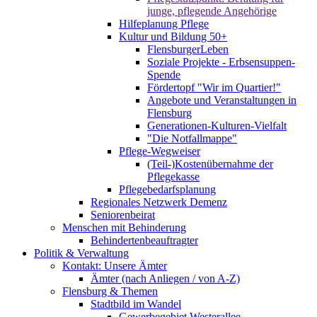
junge, pflegende Angehörige
Hilfeplanung Pflege
Kultur und Bildung 50+
FlensburgerLeben
Soziale Projekte - Erbsensuppen-
Spende
Fördertopf "Wir im Quartier!"
Angebote und Veranstaltungen in
Flensburg
Generationen-Kulturen-Vielfalt
"Die Notfallmappe"
Pflege-Wegweiser
(Teil-)Kostenübernahme der
Pflegekasse
Pflegebedarfsplanung
Regionales Netzwerk Demenz
Seniorenbeirat
Menschen mit Behinderung
Behindertenbeauftragter
Politik & Verwaltung
Kontakt: Unsere Ämter
Ämter (nach Anliegen / von A-Z)
Flensburg & Themen
Stadtbild im Wandel
Gewerbegebiet Westerallee