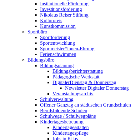
Institutionelle Förderung
Investitionsförderung
Nikolaus Reiser Stiftung
Kulturpreis
Kunstkommission
Sportbüro
Sportförderung
Sportentwicklung
Sportmeister*innen-Ehrung
Ferienschwimmen
Bildungsbüro
Bildungsplanung
Bildungsberichterstattung
Pädagogische Werkstatt
DigitalerDienstag & Donnerstag
Newsletter Digitaler Donnerstag
Veranstaltungsarchiv
Schulverwaltung
Offener Ganztag an städtischen Grundschulen
Berufsbildende Schulen
Schulwege / Schulwegpläne
Kindertagesbetreuung
Kindertagesstätten
Kindertagespflege
Jobs in Kitas