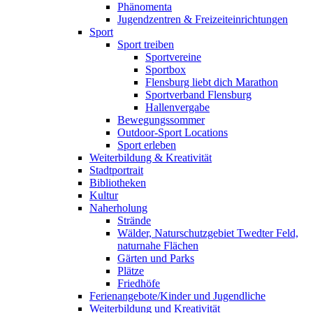
Phänomenta
Jugendzentren & Freizeiteinrichtungen
Sport
Sport treiben
Sportvereine
Sportbox
Flensburg liebt dich Marathon
Sportverband Flensburg
Hallenvergabe
Bewegungssommer
Outdoor-Sport Locations
Sport erleben
Weiterbildung & Kreativität
Stadtportrait
Bibliotheken
Kultur
Naherholung
Strände
Wälder, Naturschutzgebiet Twedter Feld,
naturnahe Flächen
Gärten und Parks
Plätze
Friedhöfe
Ferienangebote/Kinder und Jugendliche
Weiterbildung und Kreativität