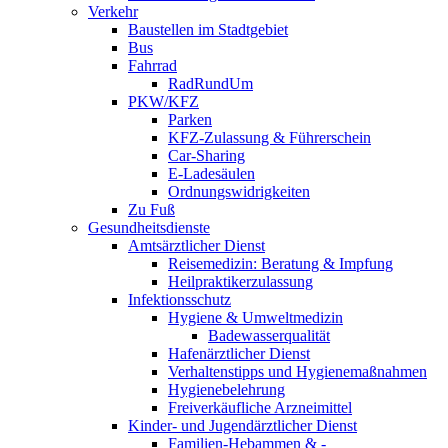
Verkehr
Baustellen im Stadtgebiet
Bus
Fahrrad
RadRundUm
PKW/KFZ
Parken
KFZ-Zulassung & Führerschein
Car-Sharing
E-Ladesäulen
Ordnungswidrigkeiten
Zu Fuß
Gesundheitsdienste
Amtsärztlicher Dienst
Reisemedizin: Beratung & Impfung
Heilpraktikerzulassung
Infektionsschutz
Hygiene & Umweltmedizin
Badewasserqualität
Hafenärztlicher Dienst
Verhaltenstipps und Hygienemaßnahmen
Hygienebelehrung
Freiverkäufliche Arzneimittel
Kinder- und Jugendärztlicher Dienst
Familien-Hebammen & -