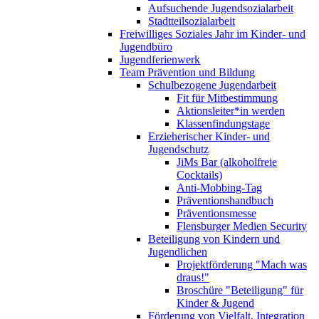
Aufsuchende Jugendsozialarbeit
Stadtteilsozialarbeit
Freiwilliges Soziales Jahr im Kinder- und
Jugendbüro
Jugendferienwerk
Team Prävention und Bildung
Schulbezogene Jugendarbeit
Fit für Mitbestimmung
Aktionsleiter*in werden
Klassenfindungstage
Erzieherischer Kinder- und
Jugendschutz
JiMs Bar (alkoholfreie
Cocktails)
Anti-Mobbing-Tag
Präventionshandbuch
Präventionsmesse
Flensburger Medien Security
Beteiligung von Kindern und
Jugendlichen
Projektförderung "Mach was
draus!"
Broschüre "Beteiligung" für
Kinder & Jugend
Förderung von Vielfalt, Integration