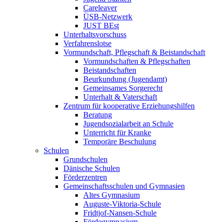
Careleaver
ÜSB-Netzwerk
JUST BEst
Unterhaltsvorschuss
Verfahrenslotse
Vormundschaft, Pflegschaft & Beistandschaft
Vormundschaften & Pflegschaften
Beistandschaften
Beurkundung (Jugendamt)
Gemeinsames Sorgerecht
Unterhalt & Vaterschaft
Zentrum für kooperative Erziehungshilfen
Beratung
Jugendsozialarbeit an Schule
Unterricht für Kranke
Temporäre Beschulung
Schulen
Grundschulen
Dänische Schulen
Förderzentren
Gemeinschaftsschulen und Gymnasien
Altes Gymnasium
Auguste-Viktoria-Schule
Fridtjof-Nansen-Schule
Fördegymnasium