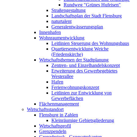
Rundweg "Grünes Hufeisen"
Straßengestaltung
Landschaftsplan der Stadt Flensburg
naturtalent
Generalentwässerungsplan
Innenhafen
Wohnraumentwicklung
Leitlinien Steuerung des Wohnungsbaus
Quartiersentwicklung Weiche
(Friedenskirche)
Wirtschaftsthemen der Stadtplanung
Zentren- und Einzelhandelskonzept
Erweiterung des Gewerbegebietes
Westerallee
Hafen
Ferienwohnungskonzept
Leitlinien zur Entwicklung von
Gewerbeflächen
Flächenmanagement
Wirtschaftsstandort
Flensburg in Zahlen
Kleinräumige Gebietsgliederung
Wirtschaftsprofil
Grenzpendeln
Grenzdreieck - Grænsetrekanten