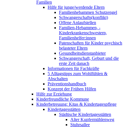
Familien
Hilfe für junge/werdende Eltern
Familienhebammen Schutzengel
Schwangerschafts(konflikt)
Offene Anlaufstellen
Familien-Hebammen, -
Kinderkrankenschwestern,
Familienhelfer:innen
Patenschaften für Kinder psychisch
belasteter Eltern
Gesundheitsdienstanbieter
Schwangerschaft, Geburt und die
erste Zeit danach
Informationen für Fachkräfte
5 Alltagstipps zum Wohlfühlen &
Abschalten
Präventionshandbuch
Konzept der Frühen Hilfen
Hilfe zur Erziehung
Kinderfreundliche Kommune
Kinderbetreuung: Kitas & Kindertagespflege
Kindertagesstätten
Städtische Kindertagesstätten
Alter Kupfermühlenweg
Stuhrsallee