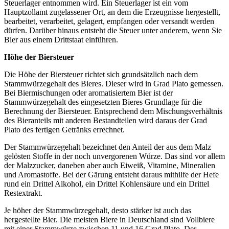
Steuerlager entnommen wird. Ein Steuerlager ist ein vom
Hauptzollamt zugelassener Ort, an dem die Erzeugnisse hergestellt,
bearbeitet, verarbeitet, gelagert, empfangen oder versandt werden
dürfen. Darüber hinaus entsteht die Steuer unter anderem, wenn Sie
Bier aus einem Drittstaat einführen.
Höhe der Biersteuer
Die Höhe der Biersteuer richtet sich grundsätzlich nach dem
Stammwürzegehalt des Bieres. Dieser wird in Grad Plato gemessen.
Bei Biermischungen oder aromatisiertem Bier ist der
Stammwürzegehalt des eingesetzten Bieres Grundlage für die
Berechnung der Biersteuer. Entsprechend dem Mischungsverhältnis
des Bieranteils mit anderen Bestandteilen wird daraus der Grad
Plato des fertigen Getränks errechnet.
Der Stammwürzegehalt bezeichnet den Anteil der aus dem Malz
gelösten Stoffe in der noch unvergorenen Würze. Das sind vor allem
der Malzzucker, daneben aber auch Eiweiß, Vitamine, Mineralien
und Aromastoffe. Bei der Gärung entsteht daraus mithilfe der Hefe
rund ein Drittel Alkohol, ein Drittel Kohlensäure und ein Drittel
Restextrakt.
Je höher der Stammwürzegehalt, desto stärker ist auch das
hergestellte Bier. Die meisten Biere in Deutschland sind Vollbiere
mit einer Stammwürze zwischen 11 und 16 Grad Plato. Der