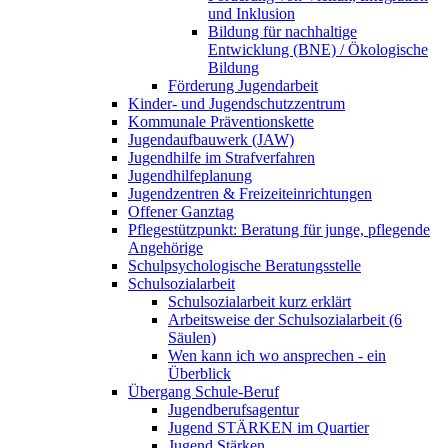
und Inklusion
Bildung für nachhaltige
Entwicklung (BNE) / Ökologische
Bildung
Förderung Jugendarbeit
Kinder- und Jugendschutzzentrum
Kommunale Präventionskette
Jugendaufbauwerk (JAW)
Jugendhilfe im Strafverfahren
Jugendhilfeplanung
Jugendzentren & Freizeiteinrichtungen
Offener Ganztag
Pflegestützpunkt: Beratung für junge, pflegende
Angehörige
Schulpsychologische Beratungsstelle
Schulsozialarbeit
Schulsozialarbeit kurz erklärt
Arbeitsweise der Schulsozialarbeit (6
Säulen)
Wen kann ich wo ansprechen - ein
Überblick
Übergang Schule-Beruf
Jugendberufsagentur
Jugend STÄRKEN im Quartier
Jugend Stärken