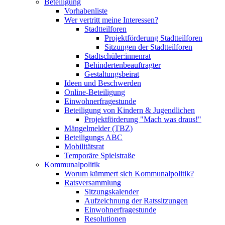
Beteiligung
Vorhabenliste
Wer vertritt meine Interessen?
Stadtteilforen
Projektförderung Stadtteilforen
Sitzungen der Stadtteilforen
Stadtschüler:innenrat
Behindertenbeauftragter
Gestaltungsbeirat
Ideen und Beschwerden
Online-Beteiligung
Einwohnerfragestunde
Beteiligung von Kindern & Jugendlichen
Projektförderung "Mach was draus!"
Mängelmelder (TBZ)
Beteiligungs ABC
Mobilitätsrat
Temporäre Spielstraße
Kommunalpolitik
Worum kümmert sich Kommunalpolitik?
Ratsversammlung
Sitzungskalender
Aufzeichnung der Ratssitzungen
Einwohnerfragestunde
Resolutionen