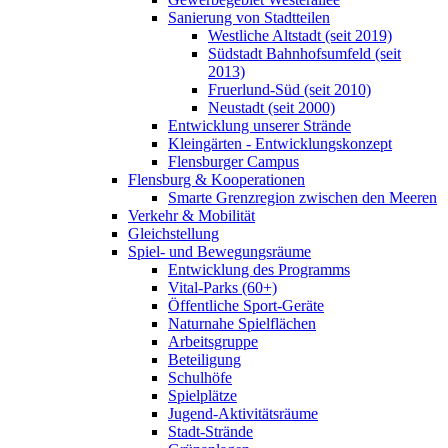
Sanierung von Stadtteilen
Westliche Altstadt (seit 2019)
Südstadt Bahnhofsumfeld (seit
2013)
Fruerlund-Süd (seit 2010)
Neustadt (seit 2000)
Entwicklung unserer Strände
Kleingärten - Entwicklungskonzept
Flensburger Campus
Flensburg & Kooperationen
Smarte Grenzregion zwischen den Meeren
Verkehr & Mobilität
Gleichstellung
Spiel- und Bewegungsräume
Entwicklung des Programms
Vital-Parks (60+)
Öffentliche Sport-Geräte
Naturnahe Spielflächen
Arbeitsgruppe
Beteiligung
Schulhöfe
Spielplätze
Jugend-Aktivitätsräume
Stadt-Strände