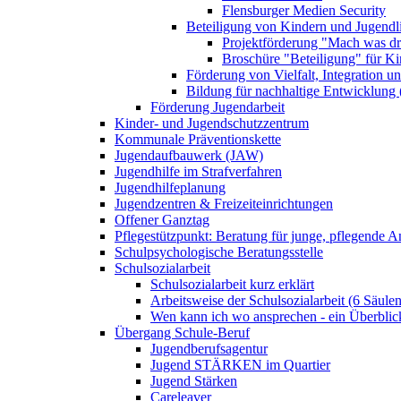
Flensburger Medien Security
Beteiligung von Kindern und Jugendl
Projektförderung "Mach was dr
Broschüre "Beteiligung" für K
Förderung von Vielfalt, Integration u
Bildung für nachhaltige Entwicklung
Förderung Jugendarbeit
Kinder- und Jugendschutzzentrum
Kommunale Präventionskette
Jugendaufbauwerk (JAW)
Jugendhilfe im Strafverfahren
Jugendhilfeplanung
Jugendzentren & Freizeiteinrichtungen
Offener Ganztag
Pflegestützpunkt: Beratung für junge, pflegende 
Schulpsychologische Beratungsstelle
Schulsozialarbeit
Schulsozialarbeit kurz erklärt
Arbeitsweise der Schulsozialarbeit (6 Säulen
Wen kann ich wo ansprechen - ein Überblic
Übergang Schule-Beruf
Jugendberufsagentur
Jugend STÄRKEN im Quartier
Jugend Stärken
Careleaver