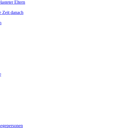
asteter Eltern
e Zeit danach
n
e
legepersonen