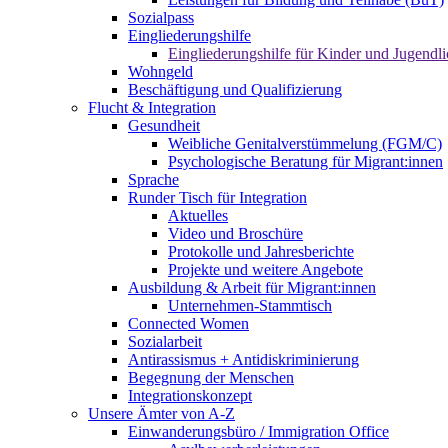
Sozialpass
Eingliederungshilfe
Eingliederungshilfe für Kinder und Jugendli
Wohngeld
Beschäftigung und Qualifizierung
Flucht & Integration
Gesundheit
Weibliche Genitalverstümmelung (FGM/C)
Psychologische Beratung für Migrant:innen
Sprache
Runder Tisch für Integration
Aktuelles
Video und Broschüre
Protokolle und Jahresberichte
Projekte und weitere Angebote
Ausbildung & Arbeit für Migrant:innen
Unternehmen-Stammtisch
Connected Women
Sozialarbeit
Antirassismus + Antidiskriminierung
Begegnung der Menschen
Integrationskonzept
Unsere Ämter von A-Z
Einwanderungsbüro / Immigration Office