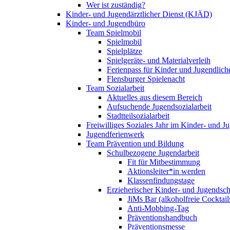
Wer ist zuständig?
Kinder- und Jugendärztlicher Dienst (KJÄD)
Kinder- und Jugendbüro
Team Spielmobil
Spielmobil
Spielplätze
Spielgeräte- und Materialverleih
Ferienpass für Kinder und Jugendlich
Flensburger Spielenacht
Team Sozialarbeit
Aktuelles aus diesem Bereich
Aufsuchende Jugendsozialarbeit
Stadtteilsozialarbeit
Freiwilliges Soziales Jahr im Kinder- und 
Jugendferienwerk
Team Prävention und Bildung
Schulbezogene Jugendarbeit
Fit für Mitbestimmung
Aktionsleiter*in werden
Klassenfindungstage
Erzieherischer Kinder- und Jugendsch
JiMs Bar (alkoholfreie Cocktail
Anti-Mobbing-Tag
Präventionshandbuch
Präventionsmesse