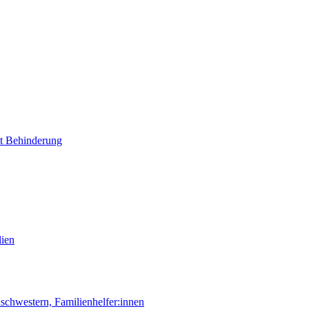
it Behinderung
lien
chwestern, Familienhelfer:innen