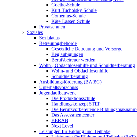
Goethe-Schule
Kurt-Tucholsky-Schule
Comenius-Schule
Käte-Lassen-Schule
Privatschulen
Soziales
Sozialatlas
Betreuungsbehörde
Gesetzliche Betreuung und Vorsorge
Beglaubigungen
Berufsbetreuer werden
Wohn-, Obdachlosenhilfe und Schuldnerberatung
Wohn- und Obdachlosenhilfe
Schuldnerberatung
Ausbildungsförderung (BAföG)
Unterhaltsvorschuss
Jugendaufbauwerk
Die Produktionsschule
Handlungskonzept STEP
Die Berufsvorbereitende Bildungsmaßnahm
Das Assessmentcenter
BERAB
Next Level
Leistungen für Bildung und Teilhabe
Leistungen für Bildung und Teilhabe (BuT)