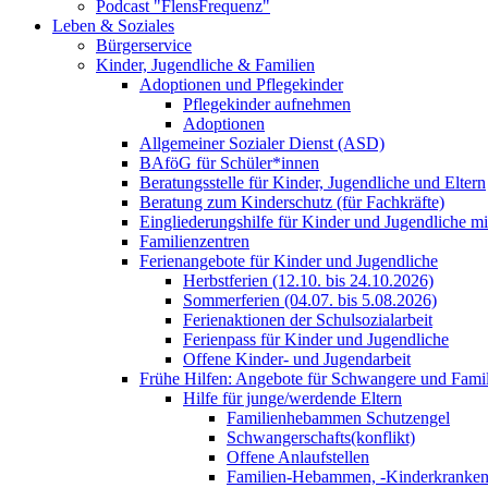
Podcast "FlensFrequenz"
Leben & Soziales
Bürgerservice
Kinder, Jugendliche & Familien
Adoptionen und Pflegekinder
Pflegekinder aufnehmen
Adoptionen
Allgemeiner Sozialer Dienst (ASD)
BAföG für Schüler*innen
Beratungsstelle für Kinder, Jugendliche und Eltern
Beratung zum Kinderschutz (für Fachkräfte)
Eingliederungshilfe für Kinder und Jugendliche m
Familienzentren
Ferienangebote für Kinder und Jugendliche
Herbstferien (12.10. bis 24.10.2026)
Sommerferien (04.07. bis 5.08.2026)
Ferienaktionen der Schulsozialarbeit
Ferienpass für Kinder und Jugendliche
Offene Kinder- und Jugendarbeit
Frühe Hilfen: Angebote für Schwangere und Fami
Hilfe für junge/werdende Eltern
Familienhebammen Schutzengel
Schwangerschafts(konflikt)
Offene Anlaufstellen
Familien-Hebammen, -Kinderkrankens