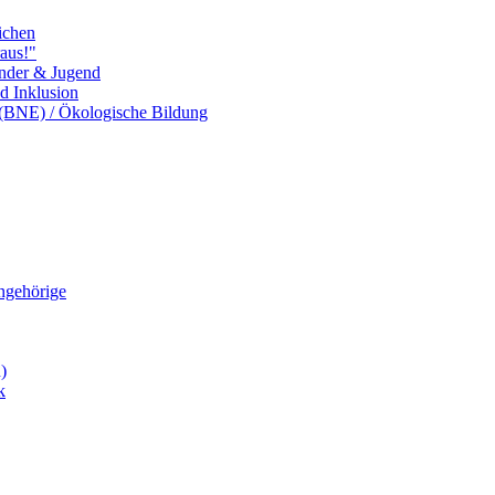
ichen
aus!"
inder & Jugend
nd Inklusion
 (BNE) / Ökologische Bildung
Angehörige
)
k