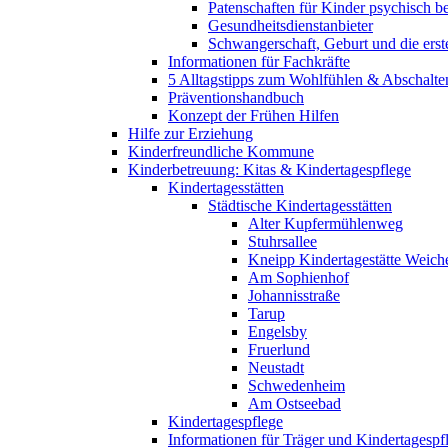
Patenschaften für Kinder psychisch bel
Gesundheitsdienstanbieter
Schwangerschaft, Geburt und die erst
Informationen für Fachkräfte
5 Alltagstipps zum Wohlfühlen & Abschalte
Präventionshandbuch
Konzept der Frühen Hilfen
Hilfe zur Erziehung
Kinderfreundliche Kommune
Kinderbetreuung: Kitas & Kindertagespflege
Kindertagesstätten
Städtische Kindertagesstätten
Alter Kupfermühlenweg
Stuhrsallee
Kneipp Kindertagestätte Weich
Am Sophienhof
Johannisstraße
Tarup
Engelsby
Fruerlund
Neustadt
Schwedenheim
Am Ostseebad
Kindertagespflege
Informationen für Träger und Kindertagespf