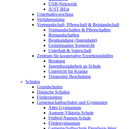
ÜSB-Netzwerk
JUST BEst
Unterhaltsvorschuss
Verfahrenslotse
Vormundschaft, Pflegschaft & Beistandschaft
Vormundschaften & Pflegschaften
Beistandschaften
Beurkundung (Jugendamt)
Gemeinsames Sorgerecht
Unterhalt & Vaterschaft
Zentrum für kooperative Erziehungshilfen
Beratung
Jugendsozialarbeit an Schule
Unterricht für Kranke
Temporäre Beschulung
Schulen
Grundschulen
Dänische Schulen
Förderzentren
Gemeinschaftsschulen und Gymnasien
Altes Gymnasium
Auguste-Viktoria-Schule
Fridtjof-Nansen-Schule
Fördegymnasium
Gemeinschaftsschule Flensburg-West