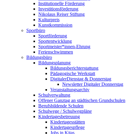
Institutionelle Förderung
Investitionsförderung
Nikolaus Reiser Stiftung
Kulturpreis
Kunstkommission
Sportbüro
Sportförderung
Sportentwicklung
Sportmeister*innen-Ehrung
Ferienschwimmen
Bildungsbüro
Bildungsplanung
Bildungsberichterstattung
Pädagogische Werkstatt
DigitalerDienstag & Donnerstag
Newsletter Digitaler Donnerstag
Veranstaltungsarchiv
Schulverwaltung
Offener Ganztag an städtischen Grundschulen
Berufsbildende Schulen
Schulwege / Schulwegpläne
Kindertagesbetreuung
Kindertagesstätten
Kindertagespflege
Jobs in Kitas