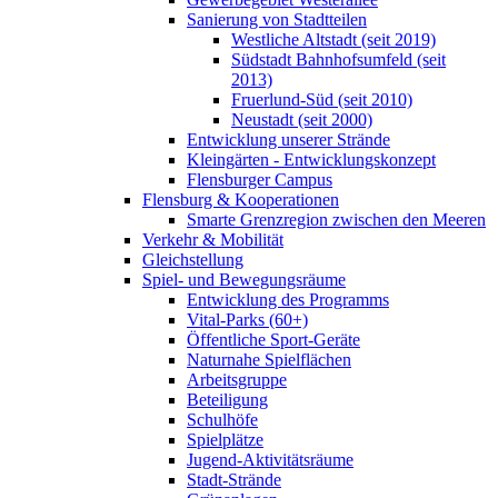
Sanierung von Stadtteilen
Westliche Altstadt (seit 2019)
Südstadt Bahnhofsumfeld (seit
2013)
Fruerlund-Süd (seit 2010)
Neustadt (seit 2000)
Entwicklung unserer Strände
Kleingärten - Entwicklungskonzept
Flensburger Campus
Flensburg & Kooperationen
Smarte Grenzregion zwischen den Meeren
Verkehr & Mobilität
Gleichstellung
Spiel- und Bewegungsräume
Entwicklung des Programms
Vital-Parks (60+)
Öffentliche Sport-Geräte
Naturnahe Spielflächen
Arbeitsgruppe
Beteiligung
Schulhöfe
Spielplätze
Jugend-Aktivitätsräume
Stadt-Strände