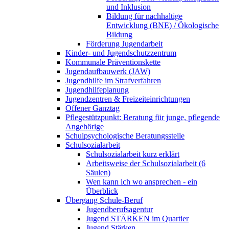
und Inklusion
Bildung für nachhaltige
Entwicklung (BNE) / Ökologische
Bildung
Förderung Jugendarbeit
Kinder- und Jugendschutzzentrum
Kommunale Präventionskette
Jugendaufbauwerk (JAW)
Jugendhilfe im Strafverfahren
Jugendhilfeplanung
Jugendzentren & Freizeiteinrichtungen
Offener Ganztag
Pflegestützpunkt: Beratung für junge, pflegende
Angehörige
Schulpsychologische Beratungsstelle
Schulsozialarbeit
Schulsozialarbeit kurz erklärt
Arbeitsweise der Schulsozialarbeit (6
Säulen)
Wen kann ich wo ansprechen - ein
Überblick
Übergang Schule-Beruf
Jugendberufsagentur
Jugend STÄRKEN im Quartier
Jugend Stärken