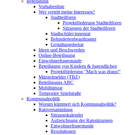
Beteiligung
Vorhabenliste
Wer vertritt meine Interessen?
Stadtteilforen
Projektförderung Stadtteilforen
Sitzungen der Stadtteilforen
Stadtschüler:innenrat
Behindertenbeauftragter
Gestaltungsbeirat
Ideen und Beschwerden
Online-Beteiligung
Einwohnerfragestunde
Beteiligung von Kindern & Jugendlichen
Projektförderung "Mach was draus!"
Mängelmelder (TBZ)
Beteiligungs ABC
Mobilitätsrat
Temporäre Spielstraße
Kommunalpolitik
Worum kümmert sich Kommunalpolitik?
Ratsversammlung
Sitzungskalender
Aufzeichnung der Ratssitzungen
Einwohnerfragestunde
Resolutionen