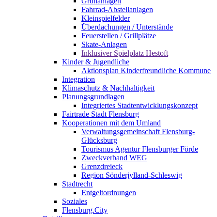
Grünanlagen
Fahrrad-Abstellanlagen
Kleinspielfelder
Überdachungen / Unterstände
Feuerstellen / Grillplätze
Skate-Anlagen
Inklusiver Spielplatz Hestoft
Kinder & Jugendliche
Aktionsplan Kinderfreundliche Kommune
Integration
Klimaschutz & Nachhaltigkeit
Planungsgrundlagen
Integriertes Stadtentwicklungskonzept
Fairtrade Stadt Flensburg
Kooperationen mit dem Umland
Verwaltungsgemeinschaft Flensburg-
Glücksburg
Tourismus Agentur Flensburger Förde
Zweckverband WEG
Grenzdreieck
Region Sönderjylland-Schleswig
Stadtrecht
Entgeltordnungen
Soziales
Flensburg.City