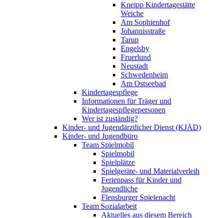
Kneipp Kindertagestätte
Weiche
Am Sophienhof
Johannisstraße
Tarup
Engelsby
Fruerlund
Neustadt
Schwedenheim
Am Ostseebad
Kindertagespflege
Informationen für Träger und
Kindertagespflegepersonen
Wer ist zuständig?
Kinder- und Jugendärztlicher Dienst (KJÄD)
Kinder- und Jugendbüro
Team Spielmobil
Spielmobil
Spielplätze
Spielgeräte- und Materialverleih
Ferienpass für Kinder und
Jugendliche
Flensburger Spielenacht
Team Sozialarbeit
Aktuelles aus diesem Bereich