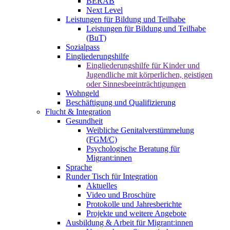
BERAB
Next Level
Leistungen für Bildung und Teilhabe
Leistungen für Bildung und Teilhabe
(BuT)
Sozialpass
Eingliederungshilfe
Eingliederungshilfe für Kinder und
Jugendliche mit körperlichen, geistigen
oder Sinnesbeeinträchtigungen
Wohngeld
Beschäftigung und Qualifizierung
Flucht & Integration
Gesundheit
Weibliche Genitalverstümmelung
(FGM/C)
Psychologische Beratung für
Migrant:innen
Sprache
Runder Tisch für Integration
Aktuelles
Video und Broschüre
Protokolle und Jahresberichte
Projekte und weitere Angebote
Ausbildung & Arbeit für Migrant:innen