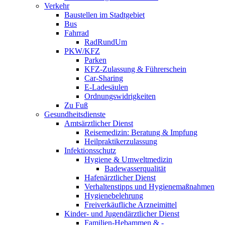
Verkehr
Baustellen im Stadtgebiet
Bus
Fahrrad
RadRundUm
PKW/KFZ
Parken
KFZ-Zulassung & Führerschein
Car-Sharing
E-Ladesäulen
Ordnungswidrigkeiten
Zu Fuß
Gesundheitsdienste
Amtsärztlicher Dienst
Reisemedizin: Beratung & Impfung
Heilpraktikerzulassung
Infektionsschutz
Hygiene & Umweltmedizin
Badewasserqualität
Hafenärztlicher Dienst
Verhaltenstipps und Hygienemaßnahmen
Hygienebelehrung
Freiverkäufliche Arzneimittel
Kinder- und Jugendärztlicher Dienst
Familien-Hebammen & -