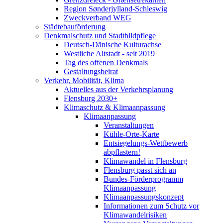
Region Sønderjylland-Schleswig
Zweckverband WEG
Städtebauförderung
Denkmalschutz und Stadtbildpflege
Deutsch-Dänische Kulturachse
Westliche Altstadt - seit 2019
Tag des offenen Denkmals
Gestaltungsbeirat
Verkehr, Mobilität, Klima
Aktuelles aus der Verkehrsplanung
Flensburg 2030+
Klimaschutz & Klimaanpassung
Klimaanpassung
Veranstaltungen
Kühle-Orte-Karte
Entsiegelungs-Wettbewerb
abpflastern!
Klimawandel in Flensburg
Flensburg passt sich an
Bundes-Förderprogramm
Klimaanpassung
Klimaanpassungskonzept
Informationen zum Schutz vor
Klimawandelrisiken