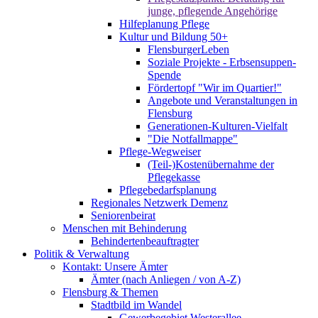
junge, pflegende Angehörige
Hilfeplanung Pflege
Kultur und Bildung 50+
FlensburgerLeben
Soziale Projekte - Erbsensuppen-
Spende
Fördertopf "Wir im Quartier!"
Angebote und Veranstaltungen in
Flensburg
Generationen-Kulturen-Vielfalt
"Die Notfallmappe"
Pflege-Wegweiser
(Teil-)Kostenübernahme der
Pflegekasse
Pflegebedarfsplanung
Regionales Netzwerk Demenz
Seniorenbeirat
Menschen mit Behinderung
Behindertenbeauftragter
Politik & Verwaltung
Kontakt: Unsere Ämter
Ämter (nach Anliegen / von A-Z)
Flensburg & Themen
Stadtbild im Wandel
Gewerbegebiet Westerallee