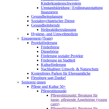
Kinderkrankenschwestern
Umstandskleidung | Erstlingsausstattung
finanzieren
Gesundheitsplanung
Sozialpsychiatrischer Dienst
Gesundheitsberufe
Heilpraktikerzulassung
Hygiene- und Umweltmedizin
Engagement (Team)
Projektförderung
Förderbörse
Dingebörse
Förderung sozialer Projekte
Förderung im Stadtteil
Kulturförderung
Nachhaltiger Umwelt- & Naturschutz
Kostenfreies Parken für Ehrenamtliche
Flensburg sagt Danke!
Senioren/-innen
Pflege und Kultur 50+
Pflegestützpunkt
Pflegestützpunkt: Beratung für
junge, pflegende Angehörige (young
carer)
Pflegestützpunkt: Beratung für