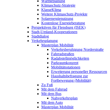
Wärmeplanung
Klimaschutz-Strategie
KlasseKlima
Weitere Klimaschutz-Projekte
Solarenergienutzung
Kostenlose Energieberatung
Perspektiven für Flensburg (ISEK)
Stadt-Umland-Kooperationen
Stadtdialog
Verkehrsplanung
Masterplan Mobilität
Verkehrsberuhigung Norderstraße
Fahrradstraßen
Radabstellmöglichkeiten
Parkraumkonzept
Mobilitätsstationen
Erweiterung personeller Ressourcen
Haushaltsbefragung zur
Fortbewegung (Mobilität)
Zu Fuß
Mit dem Fahrrad
Mit dem Bus
Nahverkehrsplan
Mit dem Auto
Masterplan Mobilität