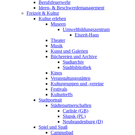
Berufsfeuerwehr
Ideen- & Beschwerdemanagement
Freizeit & Kultur
Kultur erleben
Museen
Umweltbildungszentrum
Eiszeit-Haus
Theater
Musik
Kunst und Galerien
Büchereien und Archive
Stadtarchiv
Stadtbibliothek
Kinos
Veranstaltungsstätten
Kulturgruppen und -vereine
Festivals
Kulturtreffs
Stadtportrait
Städtepartnerschaften
Carlisle (GB)
Slupsk (PL)
Neubrandenburg (D)
Spiel und Spaß
Campusbad