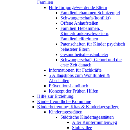
Familien
Hilfe für junge/werdende Eltern
Familienhebammen Schutzengel
Schwangerschafts(konflikt)
Offene Anlaufstellen
Familien-Hebammen, -
Kinderkrankenschwestern,
Familienhelfer:innen
Patenschaften für Kinder psychisch
belasteter Eltern
Gesundheitsdienstanbieter
Schwangerschaft, Geburt und die
erste Zeit danach
Informationen für Fachkräfte
5 Alltagstipps zum Wohlfühlen &
Abschalten
Präventionshandbuch
Konzept der Frühen Hilfen
Hilfe zur Erziehung
Kinderfreundliche Kommune
Kinderbetreuung: Kitas & Kindertagespflege
Kindertagesstätten
Städtische Kindertagesstätten
Alter Kupfermühlenweg
Stuhrsallee