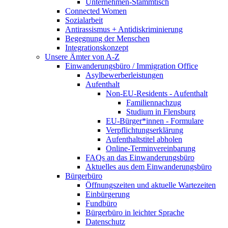
Unternehmen-Stammtisch
Connected Women
Sozialarbeit
Antirassismus + Antidiskriminierung
Begegnung der Menschen
Integrationskonzept
Unsere Ämter von A-Z
Einwanderungsbüro / Immigration Office
Asylbewerberleistungen
Aufenthalt
Non-EU-Residents - Aufenthalt
Familiennachzug
Studium in Flensburg
EU-Bürger*innen - Formulare
Verpflichtungserklärung
Aufenthaltstitel abholen
Online-Terminvereinbarung
FAQs an das Einwanderungsbüro
Aktuelles aus dem Einwanderungsbüro
Bürgerbüro
Öffnungszeiten und aktuelle Wartezeiten
Einbürgerung
Fundbüro
Bürgerbüro in leichter Sprache
Datenschutz