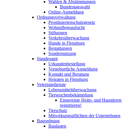
Wahlen & Abstimmungen
Bundestagswahl
Online-Anmeldung
Ordnungsverwaltung
Prostituiertenschutzgesetz
Wohnpflegeaufsicht
Stiftungen
Verkehrsüberwachung
Hunde in Flensburg
Bestattungen
Sondernutzung
Standesamt
Urkundenbestellung
Vorgeburtliche Anmeldung
Kontakt und Beratung
Heiraten in Flensburg
Veterinärdienste
Lebensmittelüberwachung
Tierseuchenbekämpfung
Eingereiste Heim- und Haustieren
registrieren!
Tierschutz
Mitwirkungspflichten der Unternehmen
Bauordnung
Baulasten