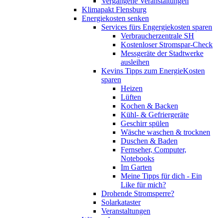
Vergangene Veranstaltungen
Klimapakt Flensburg
Energiekosten senken
Services fürs Engergiekosten sparen
Verbraucherzentrale SH
Kostenloser Stromspar-Check
Messgeräte der Stadtwerke
ausleihen
Kevins Tipps zum EnergieKosten
sparen
Heizen
Lüften
Kochen & Backen
Kühl- & Gefriergeräte
Geschirr spülen
Wäsche waschen & trocknen
Duschen & Baden
Fernseher, Computer,
Notebooks
Im Garten
Meine Tipps für dich - Ein
Like für mich?
Drohende Stromsperre?
Solarkataster
Veranstaltungen