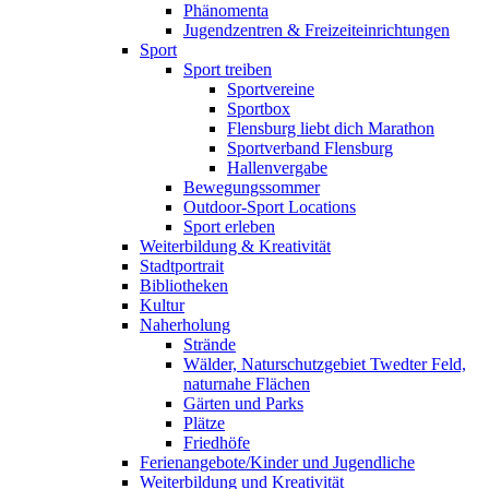
Phänomenta
Jugendzentren & Freizeiteinrichtungen
Sport
Sport treiben
Sportvereine
Sportbox
Flensburg liebt dich Marathon
Sportverband Flensburg
Hallenvergabe
Bewegungssommer
Outdoor-Sport Locations
Sport erleben
Weiterbildung & Kreativität
Stadtportrait
Bibliotheken
Kultur
Naherholung
Strände
Wälder, Naturschutzgebiet Twedter Feld,
naturnahe Flächen
Gärten und Parks
Plätze
Friedhöfe
Ferienangebote/Kinder und Jugendliche
Weiterbildung und Kreativität