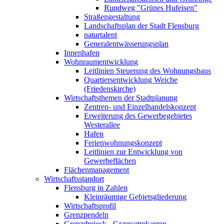
Rundweg "Grünes Hufeisen"
Straßengestaltung
Landschaftsplan der Stadt Flensburg
naturtalent
Generalentwässerungsplan
Innenhafen
Wohnraumentwicklung
Leitlinien Steuerung des Wohnungsbaus
Quartiersentwicklung Weiche
(Friedenskirche)
Wirtschaftsthemen der Stadtplanung
Zentren- und Einzelhandelskonzept
Erweiterung des Gewerbegebietes
Westerallee
Hafen
Ferienwohnungskonzept
Leitlinien zur Entwicklung von
Gewerbeflächen
Flächenmanagement
Wirtschaftsstandort
Flensburg in Zahlen
Kleinräumige Gebietsgliederung
Wirtschaftsprofil
Grenzpendeln
Grenzdreieck - Grænsetrekanten