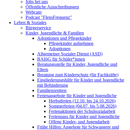
Jobs bei uns
Öffentliche Ausschreibungen
Webcam
Podcast "FlensFrequenz"
Leben & Soziales
Bürgerservice
Kinder, Jugendliche & Familien
Adoptionen und Pflegekinder
Pflegekinder aufnehmen
Adoptionen
Allgemeiner Sozialer Dienst (ASD)
BAföG für Schüler*innen
Beratungsstelle für Kinder, Jugendliche und
Eltern
Beratung zum Kinderschutz (für Fachkräfte)
Eingliederungshilfe für Kinder und Jugendliche
mit Behinderung
Familienzentren
Ferienangebote für Kinder und Jugendliche
Herbstferien (12.10. bis 24.10.2026)
Sommerferien (04.07. bis 5.08.2026)
Ferienaktionen der Schulsozialarbeit
Ferienpass für Kinder und Jugendliche
Offene Kinder- und Jugendarbeit
Frühe Hilfen: Angebote für Schwangere und