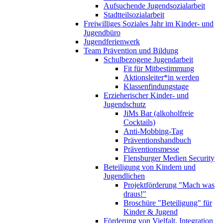
Aufsuchende Jugendsozialarbeit
Stadtteilsozialarbeit
Freiwilliges Soziales Jahr im Kinder- und
Jugendbüro
Jugendferienwerk
Team Prävention und Bildung
Schulbezogene Jugendarbeit
Fit für Mitbestimmung
Aktionsleiter*in werden
Klassenfindungstage
Erzieherischer Kinder- und
Jugendschutz
JiMs Bar (alkoholfreie
Cocktails)
Anti-Mobbing-Tag
Präventionshandbuch
Präventionsmesse
Flensburger Medien Security
Beteiligung von Kindern und
Jugendlichen
Projektförderung "Mach was
draus!"
Broschüre "Beteiligung" für
Kinder & Jugend
Förderung von Vielfalt, Integration