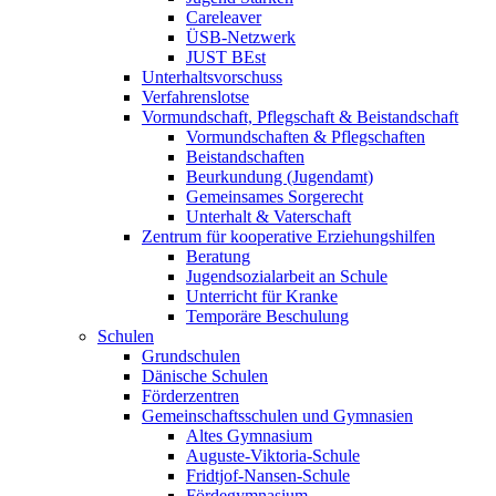
Careleaver
ÜSB-Netzwerk
JUST BEst
Unterhaltsvorschuss
Verfahrenslotse
Vormundschaft, Pflegschaft & Beistandschaft
Vormundschaften & Pflegschaften
Beistandschaften
Beurkundung (Jugendamt)
Gemeinsames Sorgerecht
Unterhalt & Vaterschaft
Zentrum für kooperative Erziehungshilfen
Beratung
Jugendsozialarbeit an Schule
Unterricht für Kranke
Temporäre Beschulung
Schulen
Grundschulen
Dänische Schulen
Förderzentren
Gemeinschaftsschulen und Gymnasien
Altes Gymnasium
Auguste-Viktoria-Schule
Fridtjof-Nansen-Schule
Fördegymnasium