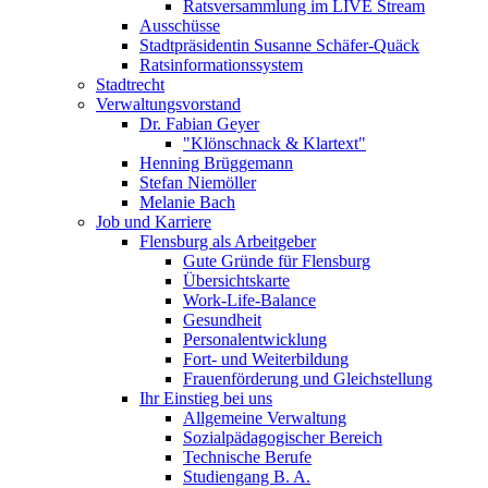
Ratsversammlung im LIVE Stream
Ausschüsse
Stadtpräsidentin Susanne Schäfer-Quäck
Ratsinformationssystem
Stadtrecht
Verwaltungsvorstand
Dr. Fabian Geyer
"Klönschnack & Klartext"
Henning Brüggemann
Stefan Niemöller
Melanie Bach
Job und Karriere
Flensburg als Arbeitgeber
Gute Gründe für Flensburg
Übersichtskarte
Work-Life-Balance
Gesundheit
Personalentwicklung
Fort- und Weiterbildung
Frauenförderung und Gleichstellung
Ihr Einstieg bei uns
Allgemeine Verwaltung
Sozialpädagogischer Bereich
Technische Berufe
Studiengang B. A.