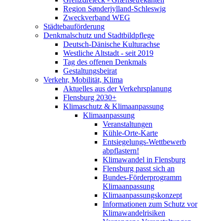
Region Sønderjylland-Schleswig
Zweckverband WEG
Städtebauförderung
Denkmalschutz und Stadtbildpflege
Deutsch-Dänische Kulturachse
Westliche Altstadt - seit 2019
Tag des offenen Denkmals
Gestaltungsbeirat
Verkehr, Mobilität, Klima
Aktuelles aus der Verkehrsplanung
Flensburg 2030+
Klimaschutz & Klimaanpassung
Klimaanpassung
Veranstaltungen
Kühle-Orte-Karte
Entsiegelungs-Wettbewerb
abpflastern!
Klimawandel in Flensburg
Flensburg passt sich an
Bundes-Förderprogramm
Klimaanpassung
Klimaanpassungskonzept
Informationen zum Schutz vor
Klimawandelrisiken