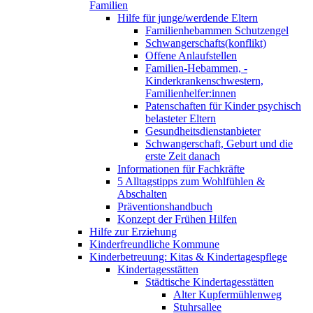
Familien
Hilfe für junge/werdende Eltern
Familienhebammen Schutzengel
Schwangerschafts(konflikt)
Offene Anlaufstellen
Familien-Hebammen, -
Kinderkrankenschwestern,
Familienhelfer:innen
Patenschaften für Kinder psychisch
belasteter Eltern
Gesundheitsdienstanbieter
Schwangerschaft, Geburt und die
erste Zeit danach
Informationen für Fachkräfte
5 Alltagstipps zum Wohlfühlen &
Abschalten
Präventionshandbuch
Konzept der Frühen Hilfen
Hilfe zur Erziehung
Kinderfreundliche Kommune
Kinderbetreuung: Kitas & Kindertagespflege
Kindertagesstätten
Städtische Kindertagesstätten
Alter Kupfermühlenweg
Stuhrsallee