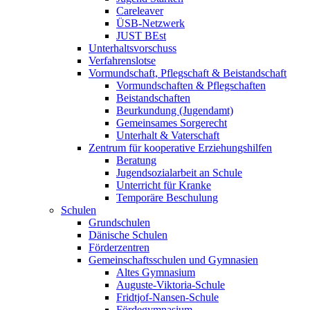
Careleaver
ÜSB-Netzwerk
JUST BEst
Unterhaltsvorschuss
Verfahrenslotse
Vormundschaft, Pflegschaft & Beistandschaft
Vormundschaften & Pflegschaften
Beistandschaften
Beurkundung (Jugendamt)
Gemeinsames Sorgerecht
Unterhalt & Vaterschaft
Zentrum für kooperative Erziehungshilfen
Beratung
Jugendsozialarbeit an Schule
Unterricht für Kranke
Temporäre Beschulung
Schulen
Grundschulen
Dänische Schulen
Förderzentren
Gemeinschaftsschulen und Gymnasien
Altes Gymnasium
Auguste-Viktoria-Schule
Fridtjof-Nansen-Schule
Fördegymnasium