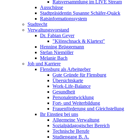
Ratsversammlung im LIVE Stream
Ausschüsse
Stadtpräsidentin Susanne Schäfer-Quäck
Ratsinformationssystem
Stadtrecht
Verwaltungsvorstand
Dr. Fabian Geyer
"Klönschnack & Klartext"
Henning Brüggemann
Stefan Niemöller
Melanie Bach
Job und Karriere
Flensburg als Arbeitgeber
Gute Gründe für Flensburg
Übersichtskarte
Work-Life-Balance
Gesundheit
Personalentwicklung
Fort- und Weiterbildung
Frauenförderung und Gleichstellung
Ihr Einstieg bei uns
Allgemeine Verwaltung
Sozialpädagogischer Bereich
Technische Berufe
Studiengang B. A.