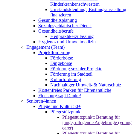
Kinderkrankenschwestern
Umstandskleidung | Erstlingsausstattung
finanzieren
Gesundheitsplanung
Sozialpsychiatrischer Dienst
Gesundheitsberufe
Heilpraktikerzulassung
Hygiene- und Umweltmedizin
Engagement (Team)
Projektförderung
Förderbörse
Dingebörse
Förderung sozialer Projekte
Förderung im Stadtteil
Kulturförderung
Nachhaltiger Umwelt- & Naturschutz
Kostenfreies Parken für Ehrenamtliche
Flensburg sagt Danke!
Senioren/-innen
Pflege und Kultur 50+
Pflegestützpunkt
Pflegestützpunkt: Beratung für
junge, pflegende Angehörige (young
carer)
Pflegestützpunkt: Beratung für