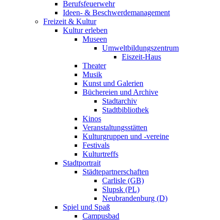
Berufsfeuerwehr
Ideen- & Beschwerdemanagement
Freizeit & Kultur
Kultur erleben
Museen
Umweltbildungszentrum
Eiszeit-Haus
Theater
Musik
Kunst und Galerien
Büchereien und Archive
Stadtarchiv
Stadtbibliothek
Kinos
Veranstaltungsstätten
Kulturgruppen und -vereine
Festivals
Kulturtreffs
Stadtportrait
Städtepartnerschaften
Carlisle (GB)
Slupsk (PL)
Neubrandenburg (D)
Spiel und Spaß
Campusbad