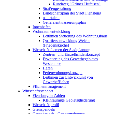
Rundweg "Grünes Hufeisen"
Straßengestaltung
Landschaftsplan der Stadt Flensburg
naturtalent
Generalentwässerungsplan
Innenhafen
Wohnraumentwicklung
Leitlinien Steuerung des Wohnungsbaus
Quartiersentwicklung Weiche
(Friedenskirche)
Wirtschaftsthemen der Stadtplanung
Zentren- und Einzelhandelskonzept
Erweiterung des Gewerbegebietes
Westerallee
Hafen
Ferienwohnungskonzept
Leitlinien zur Entwicklung von
Gewerbeflächen
Flächenmanagement
Wirtschaftsstandort
Flensburg in Zahlen
Kleinräumige Gebietsgliederung
Wirtschaftsprofil
Grenzpendeln
Grenzdreieck - Grænsetrekanten