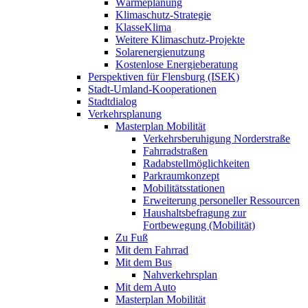
Wärmeplanung
Klimaschutz-Strategie
KlasseKlima
Weitere Klimaschutz-Projekte
Solarenergienutzung
Kostenlose Energieberatung
Perspektiven für Flensburg (ISEK)
Stadt-Umland-Kooperationen
Stadtdialog
Verkehrsplanung
Masterplan Mobilität
Verkehrsberuhigung Norderstraße
Fahrradstraßen
Radabstellmöglichkeiten
Parkraumkonzept
Mobilitätsstationen
Erweiterung personeller Ressourcen
Haushaltsbefragung zur
Fortbewegung (Mobilität)
Zu Fuß
Mit dem Fahrrad
Mit dem Bus
Nahverkehrsplan
Mit dem Auto
Masterplan Mobilität