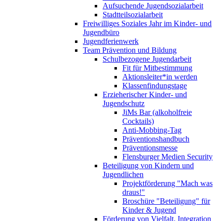
Aufsuchende Jugendsozialarbeit
Stadtteilsozialarbeit
Freiwilliges Soziales Jahr im Kinder- und
Jugendbüro
Jugendferienwerk
Team Prävention und Bildung
Schulbezogene Jugendarbeit
Fit für Mitbestimmung
Aktionsleiter*in werden
Klassenfindungstage
Erzieherischer Kinder- und
Jugendschutz
JiMs Bar (alkoholfreie
Cocktails)
Anti-Mobbing-Tag
Präventionshandbuch
Präventionsmesse
Flensburger Medien Security
Beteiligung von Kindern und
Jugendlichen
Projektförderung "Mach was
draus!"
Broschüre "Beteiligung" für
Kinder & Jugend
Förderung von Vielfalt, Integration