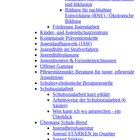
und Inklusion
Bildung für nachhaltige
Entwicklung (BNE) / Ökologische
Bildung
Förderung Jugendarbeit
Kinder- und Jugendschutzzentrum
Kommunale Präventionskette
Jugendaufbauwerk (JAW)
Jugendhilfe im Strafverfahren
Jugendhilfeplanung
Jugendzentren & Freizeiteinrichtungen
Offener Ganztag
Pflegestützpunkt: Beratung für junge, pflegende
Angehörige
Schulpsychologische Beratungsstelle
Schulsozialarbeit
Schulsozialarbeit kurz erklärt
Arbeitsweise der Schulsozialarbeit (6
Säulen)
Wen kann ich wo ansprechen - ein
Überblick
Übergang Schule-Beruf
Jugendberufsagentur
Jugend STÄRKEN im Quartier
Jugend Stärken