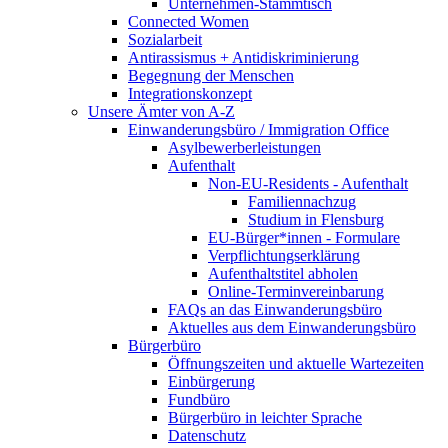
Unternehmen-Stammtisch
Connected Women
Sozialarbeit
Antirassismus + Antidiskriminierung
Begegnung der Menschen
Integrationskonzept
Unsere Ämter von A-Z
Einwanderungsbüro / Immigration Office
Asylbewerberleistungen
Aufenthalt
Non-EU-Residents - Aufenthalt
Familiennachzug
Studium in Flensburg
EU-Bürger*innen - Formulare
Verpflichtungserklärung
Aufenthaltstitel abholen
Online-Terminvereinbarung
FAQs an das Einwanderungsbüro
Aktuelles aus dem Einwanderungsbüro
Bürgerbüro
Öffnungszeiten und aktuelle Wartezeiten
Einbürgerung
Fundbüro
Bürgerbüro in leichter Sprache
Datenschutz