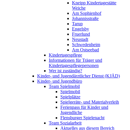
Kneipp Kindertagestätte
Weiche
Am Sophienhof
Johannisstraße
Tarup
Engelsby
Fruerlund
Neustadt
Schwedenheim
Am Ostseebad
Kindertagespflege
Informationen für Träger und
Kindertagespflegepersonen
Wer ist zuständig?
Kinder- und Jugendärztlicher Dienst (KJÄD)
Kinder- und Jugendbüro
Team Spielmobil
Spielmobil
Spielplätze
Spielgeräte- und Materialverleih
Ferienpass für Kinder und
Jugendliche
Flensburger Spielenacht
Team Sozialarbeit
Aktuelles aus diesem Bereich