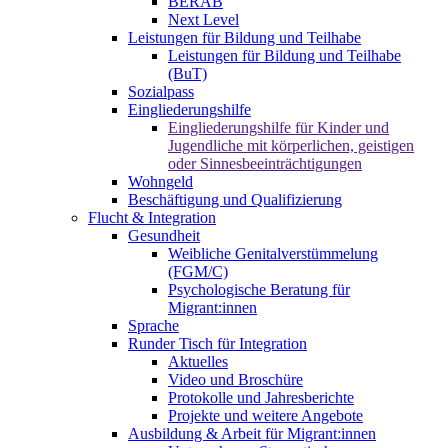
BERAB
Next Level
Leistungen für Bildung und Teilhabe
Leistungen für Bildung und Teilhabe
(BuT)
Sozialpass
Eingliederungshilfe
Eingliederungshilfe für Kinder und
Jugendliche mit körperlichen, geistigen
oder Sinnesbeeinträchtigungen
Wohngeld
Beschäftigung und Qualifizierung
Flucht & Integration
Gesundheit
Weibliche Genitalverstümmelung
(FGM/C)
Psychologische Beratung für
Migrant:innen
Sprache
Runder Tisch für Integration
Aktuelles
Video und Broschüre
Protokolle und Jahresberichte
Projekte und weitere Angebote
Ausbildung & Arbeit für Migrant:innen