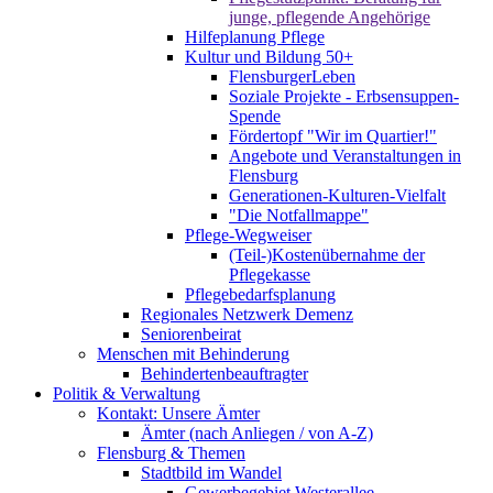
junge, pflegende Angehörige
Hilfeplanung Pflege
Kultur und Bildung 50+
FlensburgerLeben
Soziale Projekte - Erbsensuppen-
Spende
Fördertopf "Wir im Quartier!"
Angebote und Veranstaltungen in
Flensburg
Generationen-Kulturen-Vielfalt
"Die Notfallmappe"
Pflege-Wegweiser
(Teil-)Kostenübernahme der
Pflegekasse
Pflegebedarfsplanung
Regionales Netzwerk Demenz
Seniorenbeirat
Menschen mit Behinderung
Behindertenbeauftragter
Politik & Verwaltung
Kontakt: Unsere Ämter
Ämter (nach Anliegen / von A-Z)
Flensburg & Themen
Stadtbild im Wandel
Gewerbegebiet Westerallee