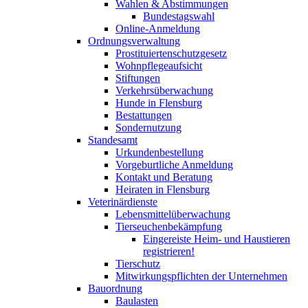
Wahlen & Abstimmungen
Bundestagswahl
Online-Anmeldung
Ordnungsverwaltung
Prostituiertenschutzgesetz
Wohnpflegeaufsicht
Stiftungen
Verkehrsüberwachung
Hunde in Flensburg
Bestattungen
Sondernutzung
Standesamt
Urkundenbestellung
Vorgeburtliche Anmeldung
Kontakt und Beratung
Heiraten in Flensburg
Veterinärdienste
Lebensmittelüberwachung
Tierseuchenbekämpfung
Eingereiste Heim- und Haustieren
registrieren!
Tierschutz
Mitwirkungspflichten der Unternehmen
Bauordnung
Baulasten