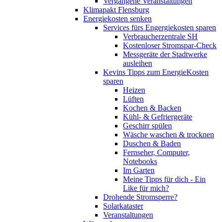
Vergangene Veranstaltungen
Klimapakt Flensburg
Energiekosten senken
Services fürs Engergiekosten sparen
Verbraucherzentrale SH
Kostenloser Stromspar-Check
Messgeräte der Stadtwerke
ausleihen
Kevins Tipps zum EnergieKosten
sparen
Heizen
Lüften
Kochen & Backen
Kühl- & Gefriergeräte
Geschirr spülen
Wäsche waschen & trocknen
Duschen & Baden
Fernseher, Computer,
Notebooks
Im Garten
Meine Tipps für dich - Ein
Like für mich?
Drohende Stromsperre?
Solarkataster
Veranstaltungen