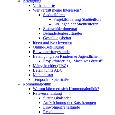
Beteiligung
Vorhabenliste
Wer vertritt meine Interessen?
Stadtteilforen
Projektförderung Stadtteilforen
Sitzungen der Stadtteilforen
Stadtschüler:innenrat
Behindertenbeauftragter
Gestaltungsbeirat
Ideen und Beschwerden
Online-Beteiligung
Einwohnerfragestunde
Beteiligung von Kindern & Jugendlichen
Projektförderung "Mach was draus!"
Mängelmelder (TBZ)
Beteiligungs ABC
Mobilitätsrat
Temporäre Spielstraße
Kommunalpolitik
Worum kümmert sich Kommunalpolitik?
Ratsversammlung
Sitzungskalender
Aufzeichnung der Ratssitzungen
Einwohnerfragestunde
Resolutionen