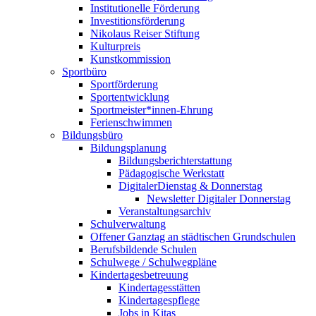
Institutionelle Förderung
Investitionsförderung
Nikolaus Reiser Stiftung
Kulturpreis
Kunstkommission
Sportbüro
Sportförderung
Sportentwicklung
Sportmeister*innen-Ehrung
Ferienschwimmen
Bildungsbüro
Bildungsplanung
Bildungsberichterstattung
Pädagogische Werkstatt
DigitalerDienstag & Donnerstag
Newsletter Digitaler Donnerstag
Veranstaltungsarchiv
Schulverwaltung
Offener Ganztag an städtischen Grundschulen
Berufsbildende Schulen
Schulwege / Schulwegpläne
Kindertagesbetreuung
Kindertagesstätten
Kindertagespflege
Jobs in Kitas