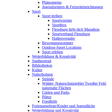
Phänomenta
Jugendzentren & Freizeiteinrichtungen
Sport
Sport treiben
Sportvereine
Sportbox
Flensburg liebt dich Marathon
Sportverband Flensburg
Hallenvergabe
Bewegungssommer
Outdoor-Sport Locations
Sport erleben
Weiterbildung & Kreativität
Stadtportrait
Bibliotheken
Kultur
Naherholung
Strände
Wälder, Naturschutzgebiet Twedter Feld,
naturnahe Flächen
Gärten und Parks
Plätze
Friedhöfe
Ferienangebote/Kinder und Jugendliche
Weiterbildung und Kreativität