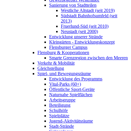
Sanierung von Stadtteilen
Westliche Altstadt (seit 2019)
Südstadt Bahnhofsumfeld (seit
2013)
Fruerlund-Süd (seit 2010)
Neustadt (seit 2000)
Entwicklung unserer Strände
Kleingärten - Entwicklungskonzept
Flensburger Campus
Flensburg & Kooperationen
Smarte Grenzregion zwischen den Meeren
Verkehr & Mobilität
Gleichstellung
Spiel- und Bewegungsräume
Entwicklung des Programms
Vital-Parks (60+)
Öffentliche Sport-Geräte
Naturnahe Spielflächen
Arbeitsgruppe
Beteiligung
Schulhöfe
Spielplätze
Jugend-Aktivitätsräume
Stadt-Strände