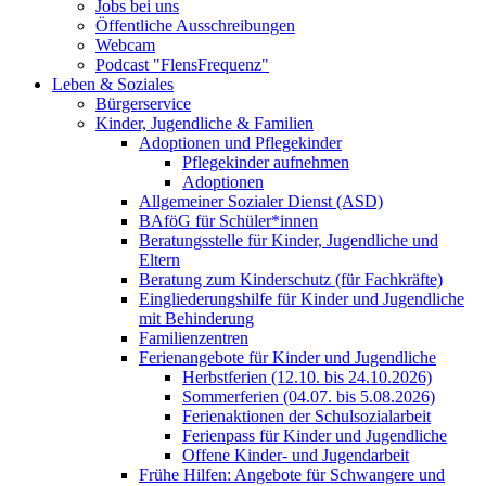
Jobs bei uns
Öffentliche Ausschreibungen
Webcam
Podcast "FlensFrequenz"
Leben & Soziales
Bürgerservice
Kinder, Jugendliche & Familien
Adoptionen und Pflegekinder
Pflegekinder aufnehmen
Adoptionen
Allgemeiner Sozialer Dienst (ASD)
BAföG für Schüler*innen
Beratungsstelle für Kinder, Jugendliche und
Eltern
Beratung zum Kinderschutz (für Fachkräfte)
Eingliederungshilfe für Kinder und Jugendliche
mit Behinderung
Familienzentren
Ferienangebote für Kinder und Jugendliche
Herbstferien (12.10. bis 24.10.2026)
Sommerferien (04.07. bis 5.08.2026)
Ferienaktionen der Schulsozialarbeit
Ferienpass für Kinder und Jugendliche
Offene Kinder- und Jugendarbeit
Frühe Hilfen: Angebote für Schwangere und