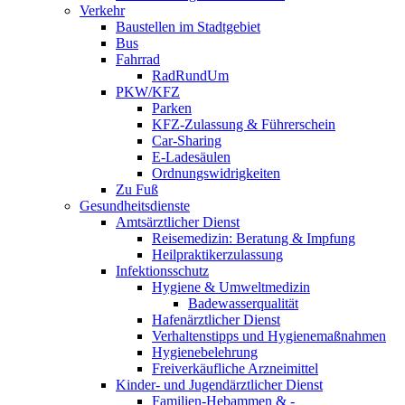
Verkehr
Baustellen im Stadtgebiet
Bus
Fahrrad
RadRundUm
PKW/KFZ
Parken
KFZ-Zulassung & Führerschein
Car-Sharing
E-Ladesäulen
Ordnungswidrigkeiten
Zu Fuß
Gesundheitsdienste
Amtsärztlicher Dienst
Reisemedizin: Beratung & Impfung
Heilpraktikerzulassung
Infektionsschutz
Hygiene & Umweltmedizin
Badewasserqualität
Hafenärztlicher Dienst
Verhaltenstipps und Hygienemaßnahmen
Hygienebelehrung
Freiverkäufliche Arzneimittel
Kinder- und Jugendärztlicher Dienst
Familien-Hebammen & -