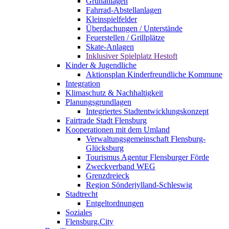
Grünanlagen
Fahrrad-Abstellanlagen
Kleinspielfelder
Überdachungen / Unterstände
Feuerstellen / Grillplätze
Skate-Anlagen
Inklusiver Spielplatz Hestoft
Kinder & Jugendliche
Aktionsplan Kinderfreundliche Kommune
Integration
Klimaschutz & Nachhaltigkeit
Planungsgrundlagen
Integriertes Stadtentwicklungskonzept
Fairtrade Stadt Flensburg
Kooperationen mit dem Umland
Verwaltungsgemeinschaft Flensburg-
Glücksburg
Tourismus Agentur Flensburger Förde
Zweckverband WEG
Grenzdreieck
Region Sönderjylland-Schleswig
Stadtrecht
Entgeltordnungen
Soziales
Flensburg.City