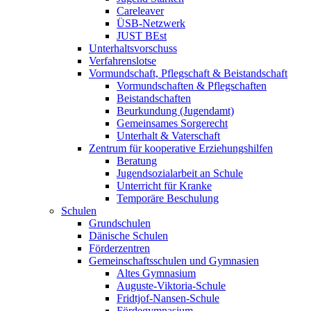
Careleaver
ÜSB-Netzwerk
JUST BEst
Unterhaltsvorschuss
Verfahrenslotse
Vormundschaft, Pflegschaft & Beistandschaft
Vormundschaften & Pflegschaften
Beistandschaften
Beurkundung (Jugendamt)
Gemeinsames Sorgerecht
Unterhalt & Vaterschaft
Zentrum für kooperative Erziehungshilfen
Beratung
Jugendsozialarbeit an Schule
Unterricht für Kranke
Temporäre Beschulung
Schulen
Grundschulen
Dänische Schulen
Förderzentren
Gemeinschaftsschulen und Gymnasien
Altes Gymnasium
Auguste-Viktoria-Schule
Fridtjof-Nansen-Schule
Fördegymnasium