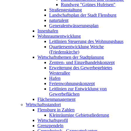
Rundweg "Grünes Hufeisen"
Straßengestaltung
Landschaftsplan der Stadt Flensburg
naturtalent
Generalentwässerungsplan
Innenhafen
Wohnraumentwicklung
Leitlinien Steuerung des Wohnungsbaus
Quartiersentwicklung Weiche
(Friedenskirche)
Wirtschaftsthemen der Stadtplanung
Zentren- und Einzelhandelskonzept
Erweiterung des Gewerbegebietes
Westerallee
Hafen
Ferienwohnungskonzept
Leitlinien zur Entwicklung von
Gewerbeflächen
Flächenmanagement
Wirtschaftsstandort
Flensburg in Zahlen
Kleinräumige Gebietsgliederung
Wirtschaftsprofil
Grenzpendeln
Grenzdreieck - Grænsetrekanten