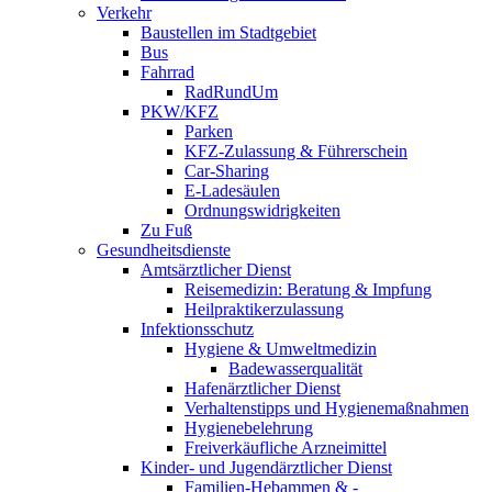
Verkehr
Baustellen im Stadtgebiet
Bus
Fahrrad
RadRundUm
PKW/KFZ
Parken
KFZ-Zulassung & Führerschein
Car-Sharing
E-Ladesäulen
Ordnungswidrigkeiten
Zu Fuß
Gesundheitsdienste
Amtsärztlicher Dienst
Reisemedizin: Beratung & Impfung
Heilpraktikerzulassung
Infektionsschutz
Hygiene & Umweltmedizin
Badewasserqualität
Hafenärztlicher Dienst
Verhaltenstipps und Hygienemaßnahmen
Hygienebelehrung
Freiverkäufliche Arzneimittel
Kinder- und Jugendärztlicher Dienst
Familien-Hebammen & -