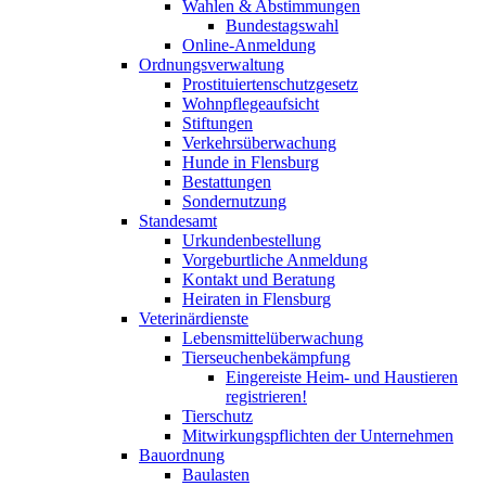
Wahlen & Abstimmungen
Bundestagswahl
Online-Anmeldung
Ordnungsverwaltung
Prostituiertenschutzgesetz
Wohnpflegeaufsicht
Stiftungen
Verkehrsüberwachung
Hunde in Flensburg
Bestattungen
Sondernutzung
Standesamt
Urkundenbestellung
Vorgeburtliche Anmeldung
Kontakt und Beratung
Heiraten in Flensburg
Veterinärdienste
Lebensmittelüberwachung
Tierseuchenbekämpfung
Eingereiste Heim- und Haustieren
registrieren!
Tierschutz
Mitwirkungspflichten der Unternehmen
Bauordnung
Baulasten