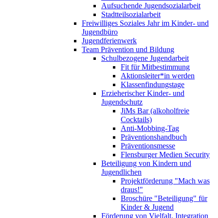
Aufsuchende Jugendsozialarbeit
Stadtteilsozialarbeit
Freiwilliges Soziales Jahr im Kinder- und
Jugendbüro
Jugendferienwerk
Team Prävention und Bildung
Schulbezogene Jugendarbeit
Fit für Mitbestimmung
Aktionsleiter*in werden
Klassenfindungstage
Erzieherischer Kinder- und
Jugendschutz
JiMs Bar (alkoholfreie
Cocktails)
Anti-Mobbing-Tag
Präventionshandbuch
Präventionsmesse
Flensburger Medien Security
Beteiligung von Kindern und
Jugendlichen
Projektförderung "Mach was
draus!"
Broschüre "Beteiligung" für
Kinder & Jugend
Förderung von Vielfalt, Integration