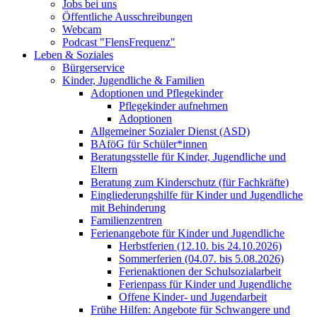
Jobs bei uns
Öffentliche Ausschreibungen
Webcam
Podcast "FlensFrequenz"
Leben & Soziales
Bürgerservice
Kinder, Jugendliche & Familien
Adoptionen und Pflegekinder
Pflegekinder aufnehmen
Adoptionen
Allgemeiner Sozialer Dienst (ASD)
BAföG für Schüler*innen
Beratungsstelle für Kinder, Jugendliche und
Eltern
Beratung zum Kinderschutz (für Fachkräfte)
Eingliederungshilfe für Kinder und Jugendliche
mit Behinderung
Familienzentren
Ferienangebote für Kinder und Jugendliche
Herbstferien (12.10. bis 24.10.2026)
Sommerferien (04.07. bis 5.08.2026)
Ferienaktionen der Schulsozialarbeit
Ferienpass für Kinder und Jugendliche
Offene Kinder- und Jugendarbeit
Frühe Hilfen: Angebote für Schwangere und