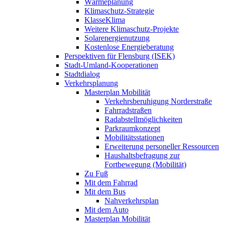
Wärmeplanung
Klimaschutz-Strategie
KlasseKlima
Weitere Klimaschutz-Projekte
Solarenergienutzung
Kostenlose Energieberatung
Perspektiven für Flensburg (ISEK)
Stadt-Umland-Kooperationen
Stadtdialog
Verkehrsplanung
Masterplan Mobilität
Verkehrsberuhigung Norderstraße
Fahrradstraßen
Radabstellmöglichkeiten
Parkraumkonzept
Mobilitätsstationen
Erweiterung personeller Ressourcen
Haushaltsbefragung zur
Fortbewegung (Mobilität)
Zu Fuß
Mit dem Fahrrad
Mit dem Bus
Nahverkehrsplan
Mit dem Auto
Masterplan Mobilität