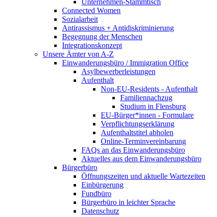
Unternehmen-Stammtisch
Connected Women
Sozialarbeit
Antirassismus + Antidiskriminierung
Begegnung der Menschen
Integrationskonzept
Unsere Ämter von A-Z
Einwanderungsbüro / Immigration Office
Asylbewerberleistungen
Aufenthalt
Non-EU-Residents - Aufenthalt
Familiennachzug
Studium in Flensburg
EU-Bürger*innen - Formulare
Verpflichtungserklärung
Aufenthaltstitel abholen
Online-Terminvereinbarung
FAQs an das Einwanderungsbüro
Aktuelles aus dem Einwanderungsbüro
Bürgerbüro
Öffnungszeiten und aktuelle Wartezeiten
Einbürgerung
Fundbüro
Bürgerbüro in leichter Sprache
Datenschutz