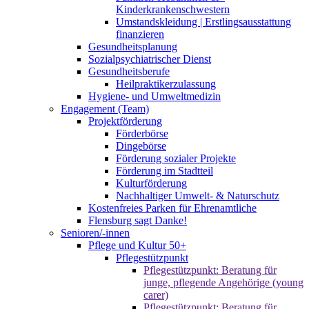
Kinderkrankenschwestern
Umstandskleidung | Erstlingsausstattung
finanzieren
Gesundheitsplanung
Sozialpsychiatrischer Dienst
Gesundheitsberufe
Heilpraktikerzulassung
Hygiene- und Umweltmedizin
Engagement (Team)
Projektförderung
Förderbörse
Dingebörse
Förderung sozialer Projekte
Förderung im Stadtteil
Kulturförderung
Nachhaltiger Umwelt- & Naturschutz
Kostenfreies Parken für Ehrenamtliche
Flensburg sagt Danke!
Senioren/-innen
Pflege und Kultur 50+
Pflegestützpunkt
Pflegestützpunkt: Beratung für
junge, pflegende Angehörige (young
carer)
Pflegestützpunkt: Beratung für