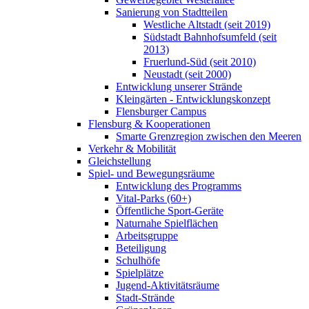
Sanierung von Stadtteilen
Westliche Altstadt (seit 2019)
Südstadt Bahnhofsumfeld (seit
2013)
Fruerlund-Süd (seit 2010)
Neustadt (seit 2000)
Entwicklung unserer Strände
Kleingärten - Entwicklungskonzept
Flensburger Campus
Flensburg & Kooperationen
Smarte Grenzregion zwischen den Meeren
Verkehr & Mobilität
Gleichstellung
Spiel- und Bewegungsräume
Entwicklung des Programms
Vital-Parks (60+)
Öffentliche Sport-Geräte
Naturnahe Spielflächen
Arbeitsgruppe
Beteiligung
Schulhöfe
Spielplätze
Jugend-Aktivitätsräume
Stadt-Strände