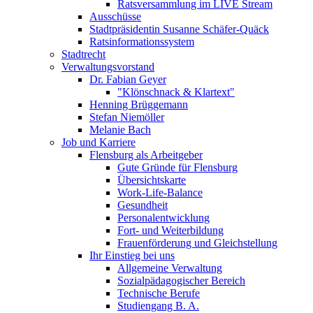
Ratsversammlung im LIVE Stream
Ausschüsse
Stadtpräsidentin Susanne Schäfer-Quäck
Ratsinformationssystem
Stadtrecht
Verwaltungsvorstand
Dr. Fabian Geyer
"Klönschnack & Klartext"
Henning Brüggemann
Stefan Niemöller
Melanie Bach
Job und Karriere
Flensburg als Arbeitgeber
Gute Gründe für Flensburg
Übersichtskarte
Work-Life-Balance
Gesundheit
Personalentwicklung
Fort- und Weiterbildung
Frauenförderung und Gleichstellung
Ihr Einstieg bei uns
Allgemeine Verwaltung
Sozialpädagogischer Bereich
Technische Berufe
Studiengang B. A.