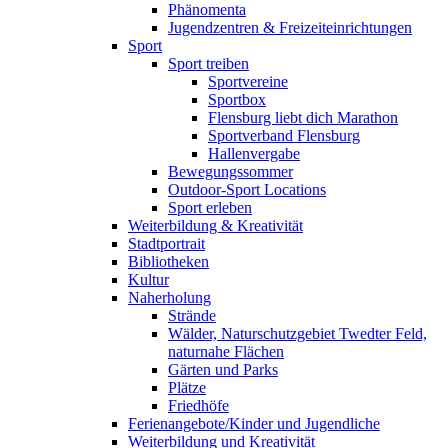
Phänomenta
Jugendzentren & Freizeiteinrichtungen
Sport
Sport treiben
Sportvereine
Sportbox
Flensburg liebt dich Marathon
Sportverband Flensburg
Hallenvergabe
Bewegungssommer
Outdoor-Sport Locations
Sport erleben
Weiterbildung & Kreativität
Stadtportrait
Bibliotheken
Kultur
Naherholung
Strände
Wälder, Naturschutzgebiet Twedter Feld,
naturnahe Flächen
Gärten und Parks
Plätze
Friedhöfe
Ferienangebote/Kinder und Jugendliche
Weiterbildung und Kreativität