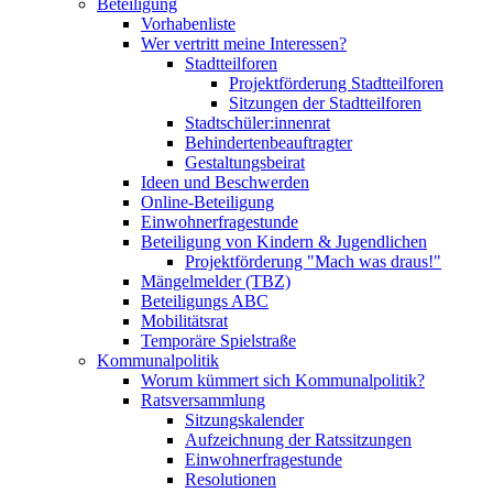
Beteiligung
Vorhabenliste
Wer vertritt meine Interessen?
Stadtteilforen
Projektförderung Stadtteilforen
Sitzungen der Stadtteilforen
Stadtschüler:innenrat
Behindertenbeauftragter
Gestaltungsbeirat
Ideen und Beschwerden
Online-Beteiligung
Einwohnerfragestunde
Beteiligung von Kindern & Jugendlichen
Projektförderung "Mach was draus!"
Mängelmelder (TBZ)
Beteiligungs ABC
Mobilitätsrat
Temporäre Spielstraße
Kommunalpolitik
Worum kümmert sich Kommunalpolitik?
Ratsversammlung
Sitzungskalender
Aufzeichnung der Ratssitzungen
Einwohnerfragestunde
Resolutionen