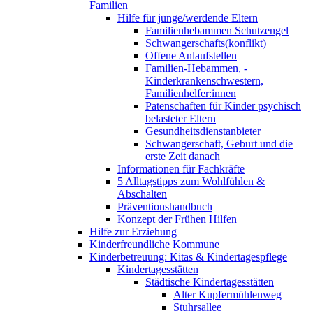
Familien
Hilfe für junge/werdende Eltern
Familienhebammen Schutzengel
Schwangerschafts(konflikt)
Offene Anlaufstellen
Familien-Hebammen, -
Kinderkrankenschwestern,
Familienhelfer:innen
Patenschaften für Kinder psychisch
belasteter Eltern
Gesundheitsdienstanbieter
Schwangerschaft, Geburt und die
erste Zeit danach
Informationen für Fachkräfte
5 Alltagstipps zum Wohlfühlen &
Abschalten
Präventionshandbuch
Konzept der Frühen Hilfen
Hilfe zur Erziehung
Kinderfreundliche Kommune
Kinderbetreuung: Kitas & Kindertagespflege
Kindertagesstätten
Städtische Kindertagesstätten
Alter Kupfermühlenweg
Stuhrsallee