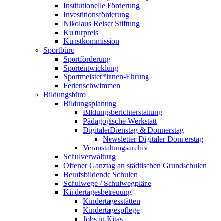
Institutionelle Förderung
Investitionsförderung
Nikolaus Reiser Stiftung
Kulturpreis
Kunstkommission
Sportbüro
Sportförderung
Sportentwicklung
Sportmeister*innen-Ehrung
Ferienschwimmen
Bildungsbüro
Bildungsplanung
Bildungsberichterstattung
Pädagogische Werkstatt
DigitalerDienstag & Donnerstag
Newsletter Digitaler Donnerstag
Veranstaltungsarchiv
Schulverwaltung
Offener Ganztag an städtischen Grundschulen
Berufsbildende Schulen
Schulwege / Schulwegpläne
Kindertagesbetreuung
Kindertagesstätten
Kindertagespflege
Jobs in Kitas