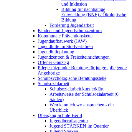
und Inklusion
Bildung für nachhaltige
Entwicklung (BNE) / Ökologische
Bildung
Förderung Jugendarbeit
Kinder- und Jugendschutzzentrum
Kommunale Präventionskette
Jugendaufbauwerk (JAW)
Jugendhilfe im Strafverfahren
Jugendhilfeplanung
Jugendzentren & Freizeiteinrichtungen
Offener Ganztag
Pflegestützpunkt: Beratung für junge, pflegende
Angehörige
Schulpsychologische Beratungsstelle
Schulsozialarbeit
Schulsozialarbeit kurz erklärt
Arbeitsweise der Schulsozialarbeit (6
Säulen)
Wen kann ich wo ansprechen - ein
Überblick
Übergang Schule-Beruf
Jugendberufsagentur
Jugend STÄRKEN im Quartier
Jugend Stärken