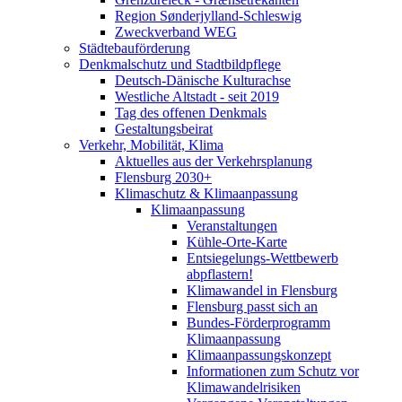
Region Sønderjylland-Schleswig
Zweckverband WEG
Städtebauförderung
Denkmalschutz und Stadtbildpflege
Deutsch-Dänische Kulturachse
Westliche Altstadt - seit 2019
Tag des offenen Denkmals
Gestaltungsbeirat
Verkehr, Mobilität, Klima
Aktuelles aus der Verkehrsplanung
Flensburg 2030+
Klimaschutz & Klimaanpassung
Klimaanpassung
Veranstaltungen
Kühle-Orte-Karte
Entsiegelungs-Wettbewerb
abpflastern!
Klimawandel in Flensburg
Flensburg passt sich an
Bundes-Förderprogramm
Klimaanpassung
Klimaanpassungskonzept
Informationen zum Schutz vor
Klimawandelrisiken