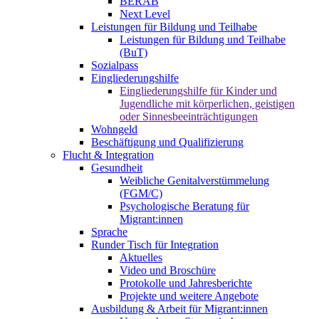
BERAB
Next Level
Leistungen für Bildung und Teilhabe
Leistungen für Bildung und Teilhabe
(BuT)
Sozialpass
Eingliederungshilfe
Eingliederungshilfe für Kinder und
Jugendliche mit körperlichen, geistigen
oder Sinnesbeeinträchtigungen
Wohngeld
Beschäftigung und Qualifizierung
Flucht & Integration
Gesundheit
Weibliche Genitalverstümmelung
(FGM/C)
Psychologische Beratung für
Migrant:innen
Sprache
Runder Tisch für Integration
Aktuelles
Video und Broschüre
Protokolle und Jahresberichte
Projekte und weitere Angebote
Ausbildung & Arbeit für Migrant:innen