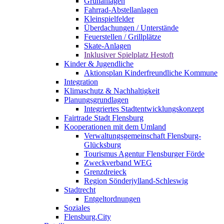
Grünanlagen
Fahrrad-Abstellanlagen
Kleinspielfelder
Überdachungen / Unterstände
Feuerstellen / Grillplätze
Skate-Anlagen
Inklusiver Spielplatz Hestoft
Kinder & Jugendliche
Aktionsplan Kinderfreundliche Kommune
Integration
Klimaschutz & Nachhaltigkeit
Planungsgrundlagen
Integriertes Stadtentwicklungskonzept
Fairtrade Stadt Flensburg
Kooperationen mit dem Umland
Verwaltungsgemeinschaft Flensburg-
Glücksburg
Tourismus Agentur Flensburger Förde
Zweckverband WEG
Grenzdreieck
Region Sönderjylland-Schleswig
Stadtrecht
Entgeltordnungen
Soziales
Flensburg.City