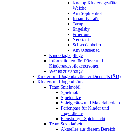
Kneipp Kindertagestätte
Weiche
Am Sophienhof
Johannisstraße
Tarup
Engelsby
Fruerlund
Neustadt
Schwedenheim
Am Ostseebad
Kindertagespflege
Informationen für Träger und
Kindertagespflegepersonen
Wer ist zuständig?
Kinder- und Jugendärztlicher Dienst (KJÄD)
Kinder- und Jugendbüro
Team Spielmobil
Spielmobil
Spielplätze
Spielgeräte- und Materialverleih
Ferienpass für Kinder und
Jugendliche
Flensburger Spielenacht
Team Sozialarbeit
Aktuelles aus diesem Bereich