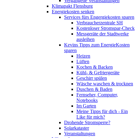
Vergangene Veranstaltungen
Klimapakt Flensburg
Energiekosten senken
Services fürs Engergiekosten sparen
Verbraucherzentrale SH
Kostenloser Stromspar-Check
Messgeräte der Stadtwerke
ausleihen
Kevins Tipps zum EnergieKosten
sparen
Heizen
Lüften
Kochen & Backen
Kühl- & Gefriergeräte
Geschirr spülen
Wäsche waschen & trocknen
Duschen & Baden
Fernseher, Computer,
Notebooks
Im Garten
Meine Tipps für dich - Ein
Like für mich?
Drohende Stromsperre?
Solarkataster
Veranstaltungen