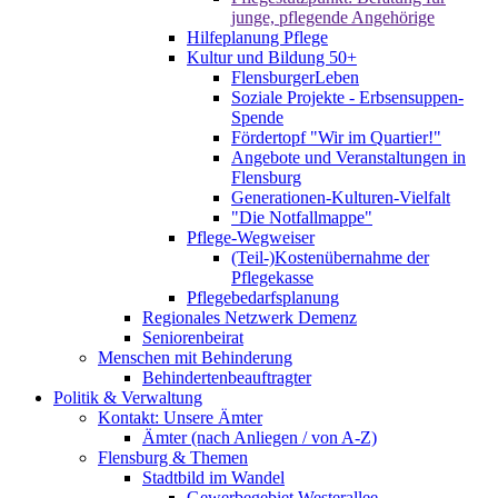
junge, pflegende Angehörige
Hilfeplanung Pflege
Kultur und Bildung 50+
FlensburgerLeben
Soziale Projekte - Erbsensuppen-
Spende
Fördertopf "Wir im Quartier!"
Angebote und Veranstaltungen in
Flensburg
Generationen-Kulturen-Vielfalt
"Die Notfallmappe"
Pflege-Wegweiser
(Teil-)Kostenübernahme der
Pflegekasse
Pflegebedarfsplanung
Regionales Netzwerk Demenz
Seniorenbeirat
Menschen mit Behinderung
Behindertenbeauftragter
Politik & Verwaltung
Kontakt: Unsere Ämter
Ämter (nach Anliegen / von A-Z)
Flensburg & Themen
Stadtbild im Wandel
Gewerbegebiet Westerallee