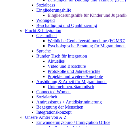
Sozialpass
Eingliederungshilfe
Eingliederungshilfe für Kinder und Jugendli
Wohngeld
Beschäftigung und Qualifizierung
Flucht & Integration
Gesundheit
Weibliche Genitalverstümmelung (FGM/C)
Psychologische Beratung für Migrant:innen
Sprache
Runder Tisch für Integration
Aktuelles
Video und Broschüre
Protokolle und Jahresberichte
Projekte und weitere Angebote
Ausbildung & Arbeit für Migrant:innen
Unternehmen-Stammtisch
Connected Women
Sozialarbeit
Antirassismus + Antidiskriminierung
Begegnung der Menschen
Integrationskonzept
Unsere Ämter von A-Z
Einwanderungsbüro / Immigration Office