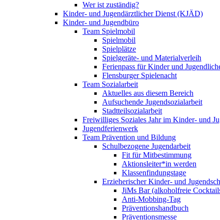
Wer ist zuständig?
Kinder- und Jugendärztlicher Dienst (KJÄD)
Kinder- und Jugendbüro
Team Spielmobil
Spielmobil
Spielplätze
Spielgeräte- und Materialverleih
Ferienpass für Kinder und Jugendlich
Flensburger Spielenacht
Team Sozialarbeit
Aktuelles aus diesem Bereich
Aufsuchende Jugendsozialarbeit
Stadtteilsozialarbeit
Freiwilliges Soziales Jahr im Kinder- und 
Jugendferienwerk
Team Prävention und Bildung
Schulbezogene Jugendarbeit
Fit für Mitbestimmung
Aktionsleiter*in werden
Klassenfindungstage
Erzieherischer Kinder- und Jugendsch
JiMs Bar (alkoholfreie Cocktail
Anti-Mobbing-Tag
Präventionshandbuch
Präventionsmesse