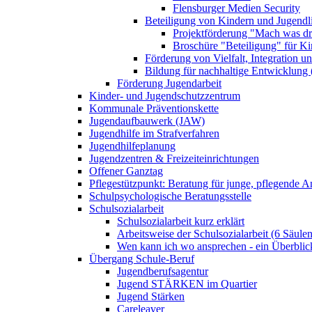
Flensburger Medien Security
Beteiligung von Kindern und Jugendl
Projektförderung "Mach was dr
Broschüre "Beteiligung" für K
Förderung von Vielfalt, Integration u
Bildung für nachhaltige Entwicklung
Förderung Jugendarbeit
Kinder- und Jugendschutzzentrum
Kommunale Präventionskette
Jugendaufbauwerk (JAW)
Jugendhilfe im Strafverfahren
Jugendhilfeplanung
Jugendzentren & Freizeiteinrichtungen
Offener Ganztag
Pflegestützpunkt: Beratung für junge, pflegende 
Schulpsychologische Beratungsstelle
Schulsozialarbeit
Schulsozialarbeit kurz erklärt
Arbeitsweise der Schulsozialarbeit (6 Säulen
Wen kann ich wo ansprechen - ein Überblic
Übergang Schule-Beruf
Jugendberufsagentur
Jugend STÄRKEN im Quartier
Jugend Stärken
Careleaver