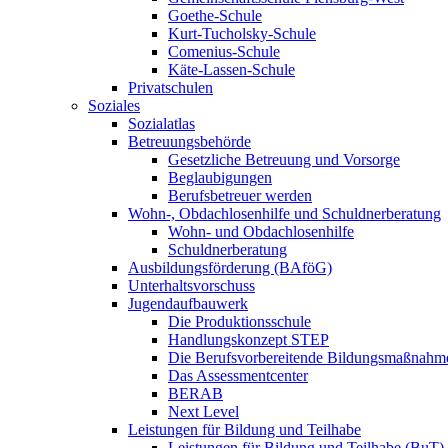
Goethe-Schule
Kurt-Tucholsky-Schule
Comenius-Schule
Käte-Lassen-Schule
Privatschulen
Soziales
Sozialatlas
Betreuungsbehörde
Gesetzliche Betreuung und Vorsorge
Beglaubigungen
Berufsbetreuer werden
Wohn-, Obdachlosenhilfe und Schuldnerberatung
Wohn- und Obdachlosenhilfe
Schuldnerberatung
Ausbildungsförderung (BAföG)
Unterhaltsvorschuss
Jugendaufbauwerk
Die Produktionsschule
Handlungskonzept STEP
Die Berufsvorbereitende Bildungsmaßnahm
Das Assessmentcenter
BERAB
Next Level
Leistungen für Bildung und Teilhabe
Leistungen für Bildung und Teilhabe (BuT)