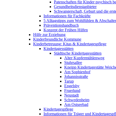
Patenschaften für Kinder psychisch bel
Gesundheitsdienstanbieter
Schwangerschaft, Geburt und die erst
Informationen für Fachkräfte
5 Alltagstipps zum Wohlfühlen & Abschalte
Präventionshandbuch
Konzept der Frühen Hilfen
Hilfe zur Erziehung
Kinderfreundliche Kommune
Kinderbetreuung: Kitas & Kindertagespflege
Kindertagesstätten
Städtische Kindertagesstätten
Alter Kupfermühlenweg
Stuhrsallee
Kneipp Kindertagestätte Weich
Am Sophienhof
Johannisstraße
Tarup
Engelsby
Fruerlund
Neustadt
Schwedenheim
Am Ostseebad
Kindertagespflege
Informationen für Träger und Kindertagespf