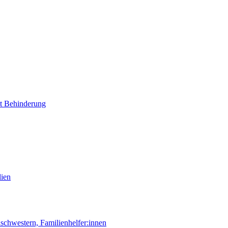
it Behinderung
lien
chwestern, Familienhelfer:innen