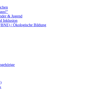
ichen
aus!"
inder & Jugend
nd Inklusion
 (BNE) / Ökologische Bildung
Angehörige
)
k