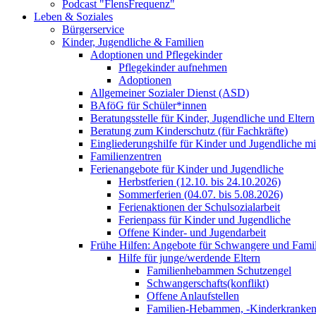
Podcast "FlensFrequenz"
Leben & Soziales
Bürgerservice
Kinder, Jugendliche & Familien
Adoptionen und Pflegekinder
Pflegekinder aufnehmen
Adoptionen
Allgemeiner Sozialer Dienst (ASD)
BAföG für Schüler*innen
Beratungsstelle für Kinder, Jugendliche und Eltern
Beratung zum Kinderschutz (für Fachkräfte)
Eingliederungshilfe für Kinder und Jugendliche m
Familienzentren
Ferienangebote für Kinder und Jugendliche
Herbstferien (12.10. bis 24.10.2026)
Sommerferien (04.07. bis 5.08.2026)
Ferienaktionen der Schulsozialarbeit
Ferienpass für Kinder und Jugendliche
Offene Kinder- und Jugendarbeit
Frühe Hilfen: Angebote für Schwangere und Fami
Hilfe für junge/werdende Eltern
Familienhebammen Schutzengel
Schwangerschafts(konflikt)
Offene Anlaufstellen
Familien-Hebammen, -Kinderkrankens