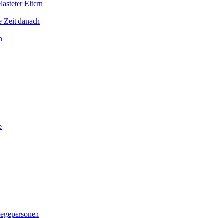
asteter Eltern
e Zeit danach
n
e
legepersonen