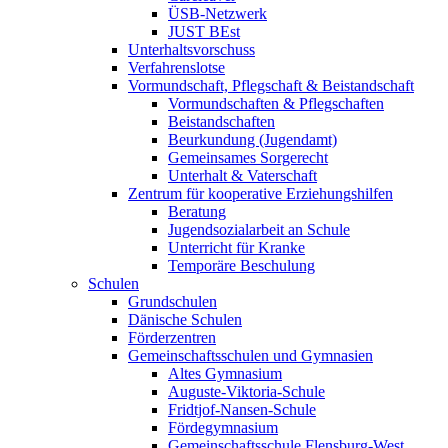
ÜSB-Netzwerk
JUST BEst
Unterhaltsvorschuss
Verfahrenslotse
Vormundschaft, Pflegschaft & Beistandschaft
Vormundschaften & Pflegschaften
Beistandschaften
Beurkundung (Jugendamt)
Gemeinsames Sorgerecht
Unterhalt & Vaterschaft
Zentrum für kooperative Erziehungshilfen
Beratung
Jugendsozialarbeit an Schule
Unterricht für Kranke
Temporäre Beschulung
Schulen
Grundschulen
Dänische Schulen
Förderzentren
Gemeinschaftsschulen und Gymnasien
Altes Gymnasium
Auguste-Viktoria-Schule
Fridtjof-Nansen-Schule
Fördegymnasium
Gemeinschaftsschule Flensburg-West