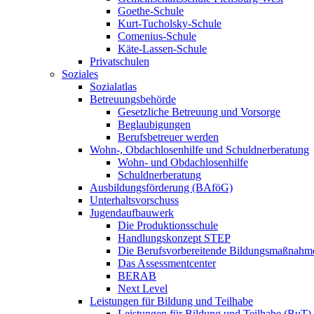
Goethe-Schule
Kurt-Tucholsky-Schule
Comenius-Schule
Käte-Lassen-Schule
Privatschulen
Soziales
Sozialatlas
Betreuungsbehörde
Gesetzliche Betreuung und Vorsorge
Beglaubigungen
Berufsbetreuer werden
Wohn-, Obdachlosenhilfe und Schuldnerberatung
Wohn- und Obdachlosenhilfe
Schuldnerberatung
Ausbildungsförderung (BAföG)
Unterhaltsvorschuss
Jugendaufbauwerk
Die Produktionsschule
Handlungskonzept STEP
Die Berufsvorbereitende Bildungsmaßnahm
Das Assessmentcenter
BERAB
Next Level
Leistungen für Bildung und Teilhabe
Leistungen für Bildung und Teilhabe (BuT)