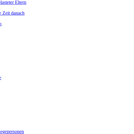
asteter Eltern
e Zeit danach
n
e
legepersonen