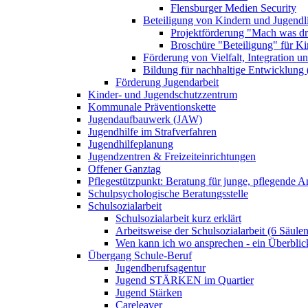
Flensburger Medien Security
Beteiligung von Kindern und Jugendl
Projektförderung "Mach was dr
Broschüre "Beteiligung" für K
Förderung von Vielfalt, Integration u
Bildung für nachhaltige Entwicklung
Förderung Jugendarbeit
Kinder- und Jugendschutzzentrum
Kommunale Präventionskette
Jugendaufbauwerk (JAW)
Jugendhilfe im Strafverfahren
Jugendhilfeplanung
Jugendzentren & Freizeiteinrichtungen
Offener Ganztag
Pflegestützpunkt: Beratung für junge, pflegende 
Schulpsychologische Beratungsstelle
Schulsozialarbeit
Schulsozialarbeit kurz erklärt
Arbeitsweise der Schulsozialarbeit (6 Säulen
Wen kann ich wo ansprechen - ein Überblic
Übergang Schule-Beruf
Jugendberufsagentur
Jugend STÄRKEN im Quartier
Jugend Stärken
Careleaver