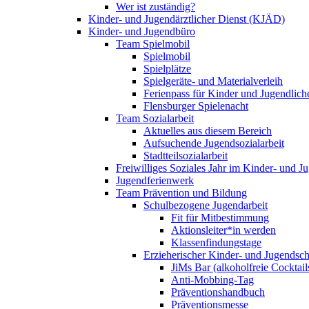
Wer ist zuständig?
Kinder- und Jugendärztlicher Dienst (KJÄD)
Kinder- und Jugendbüro
Team Spielmobil
Spielmobil
Spielplätze
Spielgeräte- und Materialverleih
Ferienpass für Kinder und Jugendlich
Flensburger Spielenacht
Team Sozialarbeit
Aktuelles aus diesem Bereich
Aufsuchende Jugendsozialarbeit
Stadtteilsozialarbeit
Freiwilliges Soziales Jahr im Kinder- und 
Jugendferienwerk
Team Prävention und Bildung
Schulbezogene Jugendarbeit
Fit für Mitbestimmung
Aktionsleiter*in werden
Klassenfindungstage
Erzieherischer Kinder- und Jugendsch
JiMs Bar (alkoholfreie Cocktail
Anti-Mobbing-Tag
Präventionshandbuch
Präventionsmesse