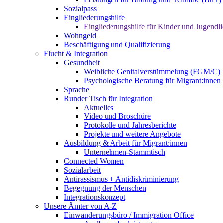
Sozialpass
Eingliederungshilfe
Eingliederungshilfe für Kinder und Jugendli
Wohngeld
Beschäftigung und Qualifizierung
Flucht & Integration
Gesundheit
Weibliche Genitalverstümmelung (FGM/C)
Psychologische Beratung für Migrant:innen
Sprache
Runder Tisch für Integration
Aktuelles
Video und Broschüre
Protokolle und Jahresberichte
Projekte und weitere Angebote
Ausbildung & Arbeit für Migrant:innen
Unternehmen-Stammtisch
Connected Women
Sozialarbeit
Antirassismus + Antidiskriminierung
Begegnung der Menschen
Integrationskonzept
Unsere Ämter von A-Z
Einwanderungsbüro / Immigration Office