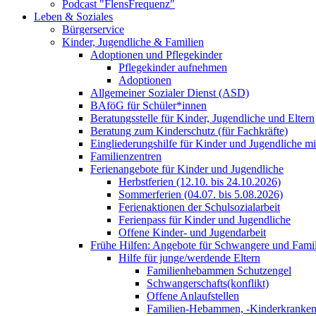
Podcast "FlensFrequenz"
Leben & Soziales
Bürgerservice
Kinder, Jugendliche & Familien
Adoptionen und Pflegekinder
Pflegekinder aufnehmen
Adoptionen
Allgemeiner Sozialer Dienst (ASD)
BAföG für Schüler*innen
Beratungsstelle für Kinder, Jugendliche und Eltern
Beratung zum Kinderschutz (für Fachkräfte)
Eingliederungshilfe für Kinder und Jugendliche m
Familienzentren
Ferienangebote für Kinder und Jugendliche
Herbstferien (12.10. bis 24.10.2026)
Sommerferien (04.07. bis 5.08.2026)
Ferienaktionen der Schulsozialarbeit
Ferienpass für Kinder und Jugendliche
Offene Kinder- und Jugendarbeit
Frühe Hilfen: Angebote für Schwangere und Fami
Hilfe für junge/werdende Eltern
Familienhebammen Schutzengel
Schwangerschafts(konflikt)
Offene Anlaufstellen
Familien-Hebammen, -Kinderkrankens