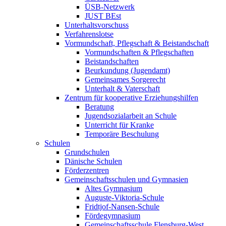
ÜSB-Netzwerk
JUST BEst
Unterhaltsvorschuss
Verfahrenslotse
Vormundschaft, Pflegschaft & Beistandschaft
Vormundschaften & Pflegschaften
Beistandschaften
Beurkundung (Jugendamt)
Gemeinsames Sorgerecht
Unterhalt & Vaterschaft
Zentrum für kooperative Erziehungshilfen
Beratung
Jugendsozialarbeit an Schule
Unterricht für Kranke
Temporäre Beschulung
Schulen
Grundschulen
Dänische Schulen
Förderzentren
Gemeinschaftsschulen und Gymnasien
Altes Gymnasium
Auguste-Viktoria-Schule
Fridtjof-Nansen-Schule
Fördegymnasium
Gemeinschaftsschule Flensburg-West