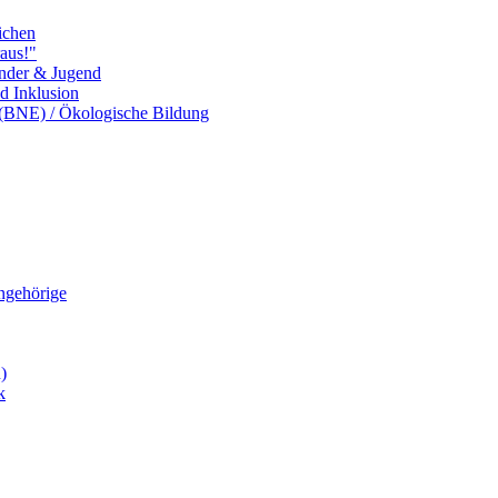
ichen
aus!"
inder & Jugend
nd Inklusion
 (BNE) / Ökologische Bildung
Angehörige
)
k