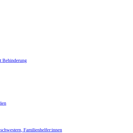
it Behinderung
lien
chwestern, Familienhelfer:innen