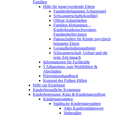
Familien
Hilfe für junge/werdende Eltern
Familienhebammen Schutzengel
Schwangerschafts(konflikt)
Offene Anlaufstellen
Familien-Hebammen, -
Kinderkrankenschwestern,
Familienhelfer:innen
Patenschaften für Kinder psychisch
belasteter Eltern
Gesundheitsdienstanbieter
Schwangerschaft, Geburt und die
erste Zeit danach
Informationen für Fachkräfte
5 Alltagstipps zum Wohlfühlen &
Abschalten
Präventionshandbuch
Konzept der Frühen Hilfen
Hilfe zur Erziehung
Kinderfreundliche Kommune
Kinderbetreuung: Kitas & Kindertagespflege
Kindertagesstätten
Städtische Kindertagesstätten
Alter Kupfermühlenweg
Stuhrsallee