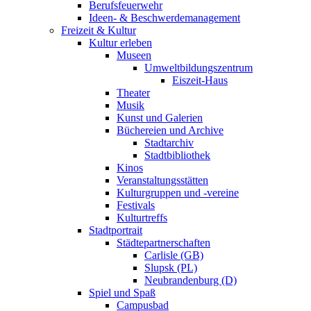
Berufsfeuerwehr
Ideen- & Beschwerdemanagement
Freizeit & Kultur
Kultur erleben
Museen
Umweltbildungszentrum
Eiszeit-Haus
Theater
Musik
Kunst und Galerien
Büchereien und Archive
Stadtarchiv
Stadtbibliothek
Kinos
Veranstaltungsstätten
Kulturgruppen und -vereine
Festivals
Kulturtreffs
Stadtportrait
Städtepartnerschaften
Carlisle (GB)
Slupsk (PL)
Neubrandenburg (D)
Spiel und Spaß
Campusbad