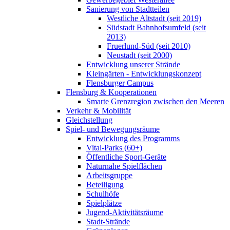
Sanierung von Stadtteilen
Westliche Altstadt (seit 2019)
Südstadt Bahnhofsumfeld (seit
2013)
Fruerlund-Süd (seit 2010)
Neustadt (seit 2000)
Entwicklung unserer Strände
Kleingärten - Entwicklungskonzept
Flensburger Campus
Flensburg & Kooperationen
Smarte Grenzregion zwischen den Meeren
Verkehr & Mobilität
Gleichstellung
Spiel- und Bewegungsräume
Entwicklung des Programms
Vital-Parks (60+)
Öffentliche Sport-Geräte
Naturnahe Spielflächen
Arbeitsgruppe
Beteiligung
Schulhöfe
Spielplätze
Jugend-Aktivitätsräume
Stadt-Strände