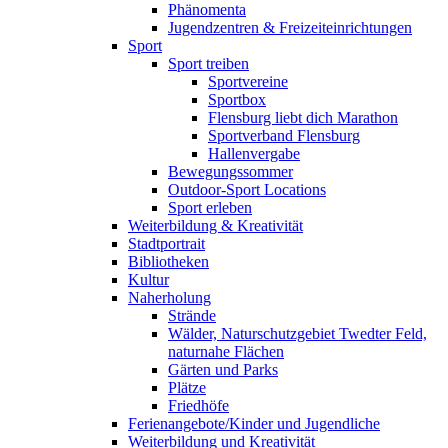
Phänomenta
Jugendzentren & Freizeiteinrichtungen
Sport
Sport treiben
Sportvereine
Sportbox
Flensburg liebt dich Marathon
Sportverband Flensburg
Hallenvergabe
Bewegungssommer
Outdoor-Sport Locations
Sport erleben
Weiterbildung & Kreativität
Stadtportrait
Bibliotheken
Kultur
Naherholung
Strände
Wälder, Naturschutzgebiet Twedter Feld,
naturnahe Flächen
Gärten und Parks
Plätze
Friedhöfe
Ferienangebote/Kinder und Jugendliche
Weiterbildung und Kreativität