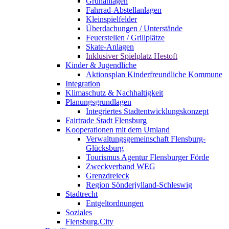
Grünanlagen
Fahrrad-Abstellanlagen
Kleinspielfelder
Überdachungen / Unterstände
Feuerstellen / Grillplätze
Skate-Anlagen
Inklusiver Spielplatz Hestoft
Kinder & Jugendliche
Aktionsplan Kinderfreundliche Kommune
Integration
Klimaschutz & Nachhaltigkeit
Planungsgrundlagen
Integriertes Stadtentwicklungskonzept
Fairtrade Stadt Flensburg
Kooperationen mit dem Umland
Verwaltungsgemeinschaft Flensburg-
Glücksburg
Tourismus Agentur Flensburger Förde
Zweckverband WEG
Grenzdreieck
Region Sönderjylland-Schleswig
Stadtrecht
Entgeltordnungen
Soziales
Flensburg.City