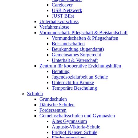
Careleaver
ÜSB-Netzwerk
JUST BEst
Unterhaltsvorschuss
Verfahrenslotse
Vormundschaft, Pflegschaft & Beistandschaft
Vormundschaften & Pflegschaften
Beistandschaften
Beurkundung (Jugendamt)
Gemeinsames Sorgerecht
Unterhalt & Vaterschaft
Zentrum für kooperative Erziehungshilfen
Beratung
Jugendsozialarbeit an Schule
Unterricht für Kranke
Temporäre Beschulung
Schulen
Grundschulen
Dänische Schulen
Förderzentren
Gemeinschaftsschulen und Gymnasien
Altes Gymnasium
Auguste-Viktoria-Schule
Fridtjof-Nansen-Schule
Fördegymnasium