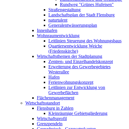
Rundweg "Grünes Hufeisen"
Straßengestaltung
Landschaftsplan der Stadt Flensburg
naturtalent
Generalentwässerungsplan
Innenhafen
Wohnraumentwicklung
Leitlinien Steuerung des Wohnungsbaus
Quartiersentwicklung Weiche
(Friedenskirche)
Wirtschaftsthemen der Stadtplanung
Zentren- und Einzelhandelskonzept
Erweiterung des Gewerbegebietes
Westerallee
Hafen
Ferienwohnungskonzept
Leitlinien zur Entwicklung von
Gewerbeflächen
Flächenmanagement
Wirtschaftsstandort
Flensburg in Zahlen
Kleinräumige Gebietsgliederung
Wirtschaftsprofil
Grenzpendeln
Grenzdreieck - Grænsetrekanten