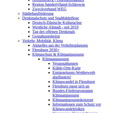
Region Sønderjylland-Schleswig
Zweckverband WEG
Städtebauförderung
Denkmalschutz und Stadtbildpflege
Deutsch-Dänische Kulturachse
Westliche Altstadt - seit 2019
Tag des offenen Denkmals
Gestaltungsbeirat
Verkehr, Mobilität, Klima
Aktuelles aus der Verkehrsplanung
Flensburg 2030+
Klimaschutz & Klimaanpassung
Klimaanpassung
Veranstaltungen
Kühle-Orte-Karte
Entsiegelungs-Wettbewerb
abpflastern!
Klimawandel in Flensburg
Flensburg passt sich an
Bundes-Förderprogramm
Klimaanpassung
Klimaanpassungskonzept
Informationen zum Schutz vor
Klimawandelrisiken