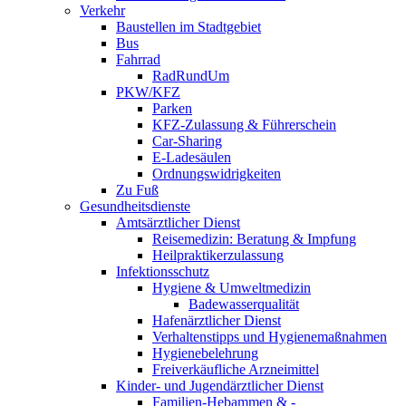
Verkehr
Baustellen im Stadtgebiet
Bus
Fahrrad
RadRundUm
PKW/KFZ
Parken
KFZ-Zulassung & Führerschein
Car-Sharing
E-Ladesäulen
Ordnungswidrigkeiten
Zu Fuß
Gesundheitsdienste
Amtsärztlicher Dienst
Reisemedizin: Beratung & Impfung
Heilpraktikerzulassung
Infektionsschutz
Hygiene & Umweltmedizin
Badewasserqualität
Hafenärztlicher Dienst
Verhaltenstipps und Hygienemaßnahmen
Hygienebelehrung
Freiverkäufliche Arzneimittel
Kinder- und Jugendärztlicher Dienst
Familien-Hebammen & -