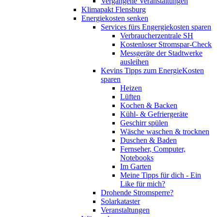
Vergangene Veranstaltungen
Klimapakt Flensburg
Energiekosten senken
Services fürs Engergiekosten sparen
Verbraucherzentrale SH
Kostenloser Stromspar-Check
Messgeräte der Stadtwerke
ausleihen
Kevins Tipps zum EnergieKosten
sparen
Heizen
Lüften
Kochen & Backen
Kühl- & Gefriergeräte
Geschirr spülen
Wäsche waschen & trocknen
Duschen & Baden
Fernseher, Computer,
Notebooks
Im Garten
Meine Tipps für dich - Ein
Like für mich?
Drohende Stromsperre?
Solarkataster
Veranstaltungen