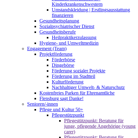
Kinderkrankenschwestern
Umstandskleidung | Erstlingsausstattung
finanzieren
Gesundheitsplanung
Sozialpsychiatrischer Dienst
Gesundheitsberufe
Heilpraktikerzulassung
Hygiene- und Umweltmedizin
Engagement (Team)
Projektförderung
Förderbörse
Dingebörse
Förderung sozialer Projekte
Förderung im Stadtteil
Kulturförderung
Nachhaltiger Umwelt- & Naturschutz
Kostenfreies Parken für Ehrenamtliche
Flensburg sagt Danke!
Senioren/-innen
Pflege und Kultur 50+
Pflegestützpunkt
Pflegestützpunkt: Beratung für
junge, pflegende Angehörige (young
carer)
Pflegestützpunkt: Beratung für