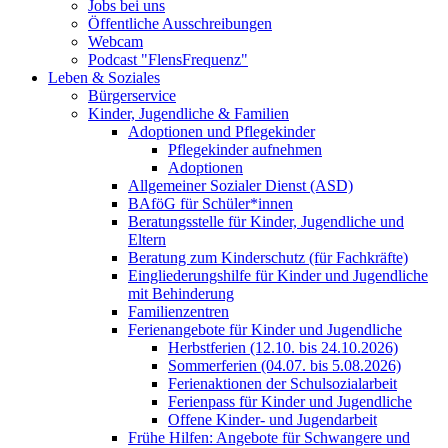
Jobs bei uns
Öffentliche Ausschreibungen
Webcam
Podcast "FlensFrequenz"
Leben & Soziales
Bürgerservice
Kinder, Jugendliche & Familien
Adoptionen und Pflegekinder
Pflegekinder aufnehmen
Adoptionen
Allgemeiner Sozialer Dienst (ASD)
BAföG für Schüler*innen
Beratungsstelle für Kinder, Jugendliche und
Eltern
Beratung zum Kinderschutz (für Fachkräfte)
Eingliederungshilfe für Kinder und Jugendliche
mit Behinderung
Familienzentren
Ferienangebote für Kinder und Jugendliche
Herbstferien (12.10. bis 24.10.2026)
Sommerferien (04.07. bis 5.08.2026)
Ferienaktionen der Schulsozialarbeit
Ferienpass für Kinder und Jugendliche
Offene Kinder- und Jugendarbeit
Frühe Hilfen: Angebote für Schwangere und