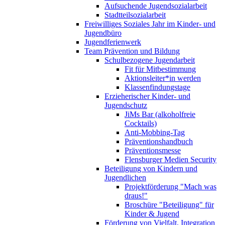
Aufsuchende Jugendsozialarbeit
Stadtteilsozialarbeit
Freiwilliges Soziales Jahr im Kinder- und
Jugendbüro
Jugendferienwerk
Team Prävention und Bildung
Schulbezogene Jugendarbeit
Fit für Mitbestimmung
Aktionsleiter*in werden
Klassenfindungstage
Erzieherischer Kinder- und
Jugendschutz
JiMs Bar (alkoholfreie
Cocktails)
Anti-Mobbing-Tag
Präventionshandbuch
Präventionsmesse
Flensburger Medien Security
Beteiligung von Kindern und
Jugendlichen
Projektförderung "Mach was
draus!"
Broschüre "Beteiligung" für
Kinder & Jugend
Förderung von Vielfalt, Integration