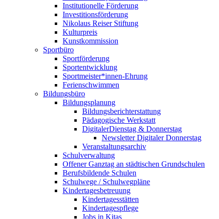
Institutionelle Förderung
Investitionsförderung
Nikolaus Reiser Stiftung
Kulturpreis
Kunstkommission
Sportbüro
Sportförderung
Sportentwicklung
Sportmeister*innen-Ehrung
Ferienschwimmen
Bildungsbüro
Bildungsplanung
Bildungsberichterstattung
Pädagogische Werkstatt
DigitalerDienstag & Donnerstag
Newsletter Digitaler Donnerstag
Veranstaltungsarchiv
Schulverwaltung
Offener Ganztag an städtischen Grundschulen
Berufsbildende Schulen
Schulwege / Schulwegpläne
Kindertagesbetreuung
Kindertagesstätten
Kindertagespflege
Jobs in Kitas