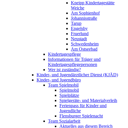
Kneipp Kindertagestätte
Weiche
Am Sophienhof
Johannisstraße
Tarup
Engelsby
Fruerlund
Neustadt
Schwedenheim
Am Ostseebad
Kindertagespflege
Informationen für Träger und
Kindertagespflegepersonen
Wer ist zuständig?
Kinder- und Jugendärztlicher Dienst (KJÄD)
Kinder- und Jugendbüro
Team Spielmobil
Spielmobil
Spielplätze
Spielgeräte- und Materialverleih
Ferienpass für Kinder und
Jugendliche
Flensburger Spielenacht
Team Sozialarbeit
Aktuelles aus diesem Bereich