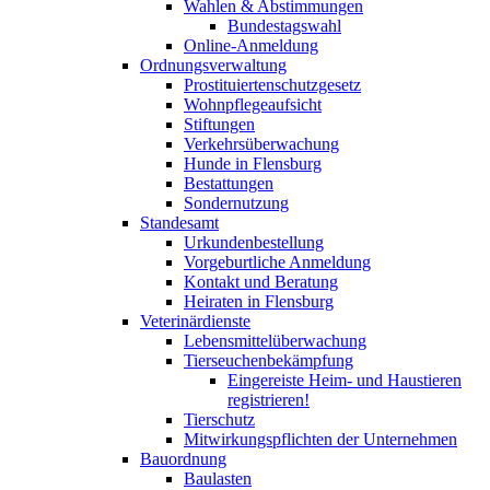
Wahlen & Abstimmungen
Bundestagswahl
Online-Anmeldung
Ordnungsverwaltung
Prostituiertenschutzgesetz
Wohnpflegeaufsicht
Stiftungen
Verkehrsüberwachung
Hunde in Flensburg
Bestattungen
Sondernutzung
Standesamt
Urkundenbestellung
Vorgeburtliche Anmeldung
Kontakt und Beratung
Heiraten in Flensburg
Veterinärdienste
Lebensmittelüberwachung
Tierseuchenbekämpfung
Eingereiste Heim- und Haustieren
registrieren!
Tierschutz
Mitwirkungspflichten der Unternehmen
Bauordnung
Baulasten