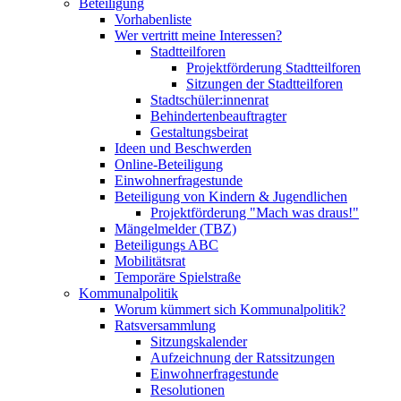
Beteiligung
Vorhabenliste
Wer vertritt meine Interessen?
Stadtteilforen
Projektförderung Stadtteilforen
Sitzungen der Stadtteilforen
Stadtschüler:innenrat
Behindertenbeauftragter
Gestaltungsbeirat
Ideen und Beschwerden
Online-Beteiligung
Einwohnerfragestunde
Beteiligung von Kindern & Jugendlichen
Projektförderung "Mach was draus!"
Mängelmelder (TBZ)
Beteiligungs ABC
Mobilitätsrat
Temporäre Spielstraße
Kommunalpolitik
Worum kümmert sich Kommunalpolitik?
Ratsversammlung
Sitzungskalender
Aufzeichnung der Ratssitzungen
Einwohnerfragestunde
Resolutionen