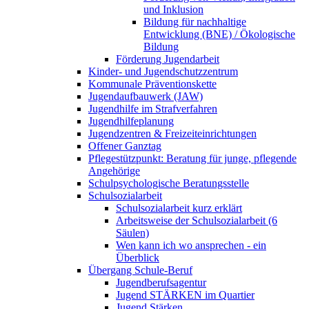
und Inklusion
Bildung für nachhaltige
Entwicklung (BNE) / Ökologische
Bildung
Förderung Jugendarbeit
Kinder- und Jugendschutzzentrum
Kommunale Präventionskette
Jugendaufbauwerk (JAW)
Jugendhilfe im Strafverfahren
Jugendhilfeplanung
Jugendzentren & Freizeiteinrichtungen
Offener Ganztag
Pflegestützpunkt: Beratung für junge, pflegende
Angehörige
Schulpsychologische Beratungsstelle
Schulsozialarbeit
Schulsozialarbeit kurz erklärt
Arbeitsweise der Schulsozialarbeit (6
Säulen)
Wen kann ich wo ansprechen - ein
Überblick
Übergang Schule-Beruf
Jugendberufsagentur
Jugend STÄRKEN im Quartier
Jugend Stärken