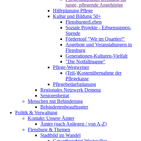
junge, pflegende Angehörige
Hilfeplanung Pflege
Kultur und Bildung 50+
FlensburgerLeben
Soziale Projekte - Erbsensuppen-
Spende
Fördertopf "Wir im Quartier!"
Angebote und Veranstaltungen in
Flensburg
Generationen-Kulturen-Vielfalt
"Die Notfallmappe"
Pflege-Wegweiser
(Teil-)Kostenübernahme der
Pflegekasse
Pflegebedarfsplanung
Regionales Netzwerk Demenz
Seniorenbeirat
Menschen mit Behinderung
Behindertenbeauftragter
Politik & Verwaltung
Kontakt: Unsere Ämter
Ämter (nach Anliegen / von A-Z)
Flensburg & Themen
Stadtbild im Wandel
Gewerbegebiet Westerallee