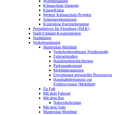
Wärmeplanung
Klimaschutz-Strategie
KlasseKlima
Weitere Klimaschutz-Projekte
Solarenergienutzung
Kostenlose Energieberatung
Perspektiven für Flensburg (ISEK)
Stadt-Umland-Kooperationen
Stadtdialog
Verkehrsplanung
Masterplan Mobilität
Verkehrsberuhigung Norderstraße
Fahrradstraßen
Radabstellmöglichkeiten
Parkraumkonzept
Mobilitätsstationen
Erweiterung personeller Ressourcen
Haushaltsbefragung zur
Fortbewegung (Mobilität)
Zu Fuß
Mit dem Fahrrad
Mit dem Bus
Nahverkehrsplan
Mit dem Auto
Masterplan Mobilität