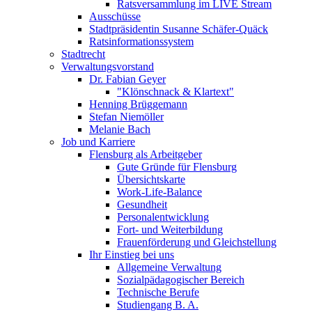
Ratsversammlung im LIVE Stream
Ausschüsse
Stadtpräsidentin Susanne Schäfer-Quäck
Ratsinformationssystem
Stadtrecht
Verwaltungsvorstand
Dr. Fabian Geyer
"Klönschnack & Klartext"
Henning Brüggemann
Stefan Niemöller
Melanie Bach
Job und Karriere
Flensburg als Arbeitgeber
Gute Gründe für Flensburg
Übersichtskarte
Work-Life-Balance
Gesundheit
Personalentwicklung
Fort- und Weiterbildung
Frauenförderung und Gleichstellung
Ihr Einstieg bei uns
Allgemeine Verwaltung
Sozialpädagogischer Bereich
Technische Berufe
Studiengang B. A.