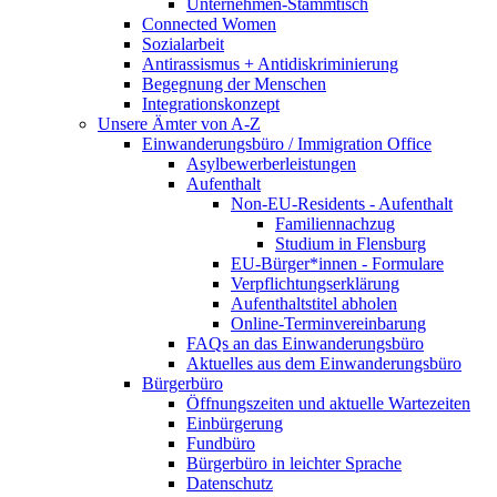
Unternehmen-Stammtisch
Connected Women
Sozialarbeit
Antirassismus + Antidiskriminierung
Begegnung der Menschen
Integrationskonzept
Unsere Ämter von A-Z
Einwanderungsbüro / Immigration Office
Asylbewerberleistungen
Aufenthalt
Non-EU-Residents - Aufenthalt
Familiennachzug
Studium in Flensburg
EU-Bürger*innen - Formulare
Verpflichtungserklärung
Aufenthaltstitel abholen
Online-Terminvereinbarung
FAQs an das Einwanderungsbüro
Aktuelles aus dem Einwanderungsbüro
Bürgerbüro
Öffnungszeiten und aktuelle Wartezeiten
Einbürgerung
Fundbüro
Bürgerbüro in leichter Sprache
Datenschutz