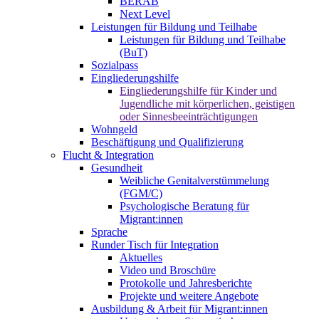
BERAB
Next Level
Leistungen für Bildung und Teilhabe
Leistungen für Bildung und Teilhabe
(BuT)
Sozialpass
Eingliederungshilfe
Eingliederungshilfe für Kinder und
Jugendliche mit körperlichen, geistigen
oder Sinnesbeeinträchtigungen
Wohngeld
Beschäftigung und Qualifizierung
Flucht & Integration
Gesundheit
Weibliche Genitalverstümmelung
(FGM/C)
Psychologische Beratung für
Migrant:innen
Sprache
Runder Tisch für Integration
Aktuelles
Video und Broschüre
Protokolle und Jahresberichte
Projekte und weitere Angebote
Ausbildung & Arbeit für Migrant:innen