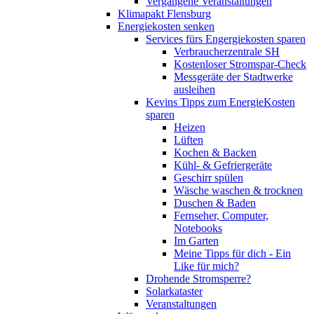
Vergangene Veranstaltungen
Klimapakt Flensburg
Energiekosten senken
Services fürs Engergiekosten sparen
Verbraucherzentrale SH
Kostenloser Stromspar-Check
Messgeräte der Stadtwerke
ausleihen
Kevins Tipps zum EnergieKosten
sparen
Heizen
Lüften
Kochen & Backen
Kühl- & Gefriergeräte
Geschirr spülen
Wäsche waschen & trocknen
Duschen & Baden
Fernseher, Computer,
Notebooks
Im Garten
Meine Tipps für dich - Ein
Like für mich?
Drohende Stromsperre?
Solarkataster
Veranstaltungen