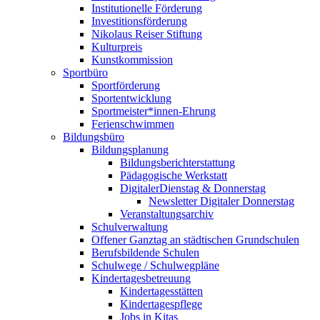
Institutionelle Förderung
Investitionsförderung
Nikolaus Reiser Stiftung
Kulturpreis
Kunstkommission
Sportbüro
Sportförderung
Sportentwicklung
Sportmeister*innen-Ehrung
Ferienschwimmen
Bildungsbüro
Bildungsplanung
Bildungsberichterstattung
Pädagogische Werkstatt
DigitalerDienstag & Donnerstag
Newsletter Digitaler Donnerstag
Veranstaltungsarchiv
Schulverwaltung
Offener Ganztag an städtischen Grundschulen
Berufsbildende Schulen
Schulwege / Schulwegpläne
Kindertagesbetreuung
Kindertagesstätten
Kindertagespflege
Jobs in Kitas