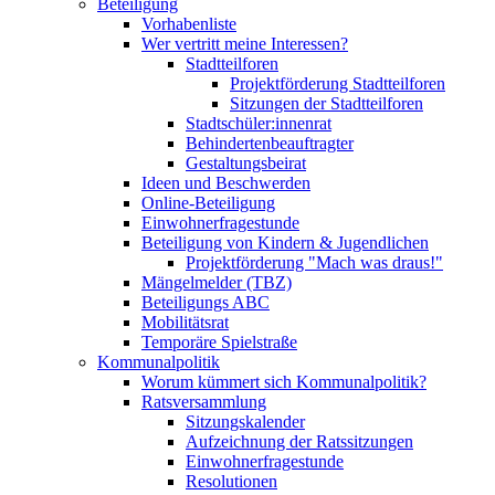
Beteiligung
Vorhabenliste
Wer vertritt meine Interessen?
Stadtteilforen
Projektförderung Stadtteilforen
Sitzungen der Stadtteilforen
Stadtschüler:innenrat
Behindertenbeauftragter
Gestaltungsbeirat
Ideen und Beschwerden
Online-Beteiligung
Einwohnerfragestunde
Beteiligung von Kindern & Jugendlichen
Projektförderung "Mach was draus!"
Mängelmelder (TBZ)
Beteiligungs ABC
Mobilitätsrat
Temporäre Spielstraße
Kommunalpolitik
Worum kümmert sich Kommunalpolitik?
Ratsversammlung
Sitzungskalender
Aufzeichnung der Ratssitzungen
Einwohnerfragestunde
Resolutionen