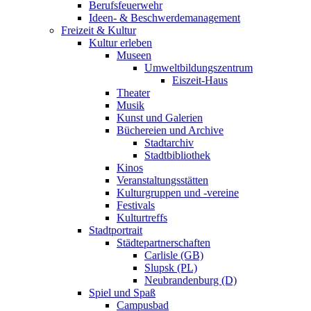
Berufsfeuerwehr
Ideen- & Beschwerdemanagement
Freizeit & Kultur
Kultur erleben
Museen
Umweltbildungszentrum
Eiszeit-Haus
Theater
Musik
Kunst und Galerien
Büchereien und Archive
Stadtarchiv
Stadtbibliothek
Kinos
Veranstaltungsstätten
Kulturgruppen und -vereine
Festivals
Kulturtreffs
Stadtportrait
Städtepartnerschaften
Carlisle (GB)
Slupsk (PL)
Neubrandenburg (D)
Spiel und Spaß
Campusbad