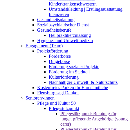
Kinderkrankenschwestern
Umstandskleidung | Erstlingsausstattung
finanzieren
Gesundheitsplanung
Sozialpsychiatrischer Dienst
Gesundheitsberufe
Heilpraktikerzulassung
Hygiene- und Umweltmedizin
Engagement (Team)
Projektförderung
Förderbörse
Dingebörse
Förderung sozialer Projekte
Förderung im Stadtteil
Kulturförderung
Nachhaltiger Umwelt- & Naturschutz
Kostenfreies Parken für Ehrenamtliche
Flensburg sagt Danke!
Senioren/-innen
Pflege und Kultur 50+
Pflegestützpunkt
Pflegestützpunkt: Beratung für
junge, pflegende Angehörige (young
carer)
Pflegestützpunkt: Beratung für