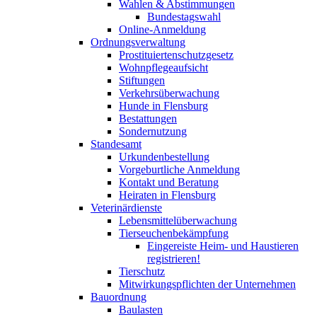
Wahlen & Abstimmungen
Bundestagswahl
Online-Anmeldung
Ordnungsverwaltung
Prostituiertenschutzgesetz
Wohnpflegeaufsicht
Stiftungen
Verkehrsüberwachung
Hunde in Flensburg
Bestattungen
Sondernutzung
Standesamt
Urkundenbestellung
Vorgeburtliche Anmeldung
Kontakt und Beratung
Heiraten in Flensburg
Veterinärdienste
Lebensmittelüberwachung
Tierseuchenbekämpfung
Eingereiste Heim- und Haustieren
registrieren!
Tierschutz
Mitwirkungspflichten der Unternehmen
Bauordnung
Baulasten