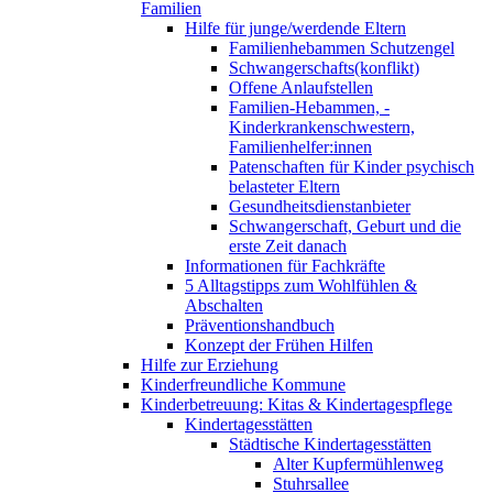
Familien
Hilfe für junge/werdende Eltern
Familienhebammen Schutzengel
Schwangerschafts(konflikt)
Offene Anlaufstellen
Familien-Hebammen, -
Kinderkrankenschwestern,
Familienhelfer:innen
Patenschaften für Kinder psychisch
belasteter Eltern
Gesundheitsdienstanbieter
Schwangerschaft, Geburt und die
erste Zeit danach
Informationen für Fachkräfte
5 Alltagstipps zum Wohlfühlen &
Abschalten
Präventionshandbuch
Konzept der Frühen Hilfen
Hilfe zur Erziehung
Kinderfreundliche Kommune
Kinderbetreuung: Kitas & Kindertagespflege
Kindertagesstätten
Städtische Kindertagesstätten
Alter Kupfermühlenweg
Stuhrsallee