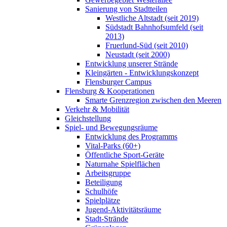
Sanierung von Stadtteilen
Westliche Altstadt (seit 2019)
Südstadt Bahnhofsumfeld (seit
2013)
Fruerlund-Süd (seit 2010)
Neustadt (seit 2000)
Entwicklung unserer Strände
Kleingärten - Entwicklungskonzept
Flensburger Campus
Flensburg & Kooperationen
Smarte Grenzregion zwischen den Meeren
Verkehr & Mobilität
Gleichstellung
Spiel- und Bewegungsräume
Entwicklung des Programms
Vital-Parks (60+)
Öffentliche Sport-Geräte
Naturnahe Spielflächen
Arbeitsgruppe
Beteiligung
Schulhöfe
Spielplätze
Jugend-Aktivitätsräume
Stadt-Strände