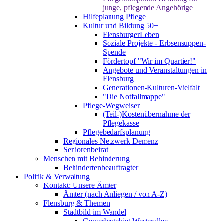
junge, pflegende Angehörige
Hilfeplanung Pflege
Kultur und Bildung 50+
FlensburgerLeben
Soziale Projekte - Erbsensuppen-
Spende
Fördertopf "Wir im Quartier!"
Angebote und Veranstaltungen in
Flensburg
Generationen-Kulturen-Vielfalt
"Die Notfallmappe"
Pflege-Wegweiser
(Teil-)Kostenübernahme der
Pflegekasse
Pflegebedarfsplanung
Regionales Netzwerk Demenz
Seniorenbeirat
Menschen mit Behinderung
Behindertenbeauftragter
Politik & Verwaltung
Kontakt: Unsere Ämter
Ämter (nach Anliegen / von A-Z)
Flensburg & Themen
Stadtbild im Wandel
Gewerbegebiet Westerallee