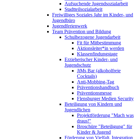
Aufsuchende Jugendsozialarbeit
Stadtteilsozialarbeit
Freiwilliges Soziales Jahr im Kinder- und
Jugendbüro
Jugendferienwerk
Team Prävention und Bildung
Schulbezogene Jugendarbeit
Fit für Mitbestimmung
Aktionsleiter*in werden
Klassenfindungstage
Erzieherischer Kinder- und
Jugendschutz
JiMs Bar (alkoholfreie
Cocktails)
Anti-Mobbing-Tag
Präventionshandbuch
Präventionsmesse
Flensburger Medien Security
Beteiligung von Kindern und
Jugendlichen
Projektförderung "Mach was
draus!"
Broschüre "Beteiligung" für
Kinder & Jugend
Förderung von Vielfalt, Integration