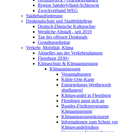
Region Sønderjylland-Schleswig
Zweckverband WEG
Städtebauförderung
Denkmalschutz und Stadtbildpflege
Deutsch-Dänische Kulturachse
Westliche Altstadt - seit 2019
Tag des offenen Denkmals
Gestaltungsbeirat
Verkehr, Mobilität, Klima
Aktuelles aus der Verkehrsplanung
Flensburg 2030+
Klimaschutz & Klimaanpassung
Klimaanpassung
Veranstaltungen
Kühle-Orte-Karte
Entsiegelungs-Wettbewerb
abpflastern!
Klimawandel in Flensburg
Flensburg passt sich an
Bundes-Förderprogramm
Klimaanpassung
Klimaanpassungskonzept
Informationen zum Schutz vor
Klimawandelrisiken