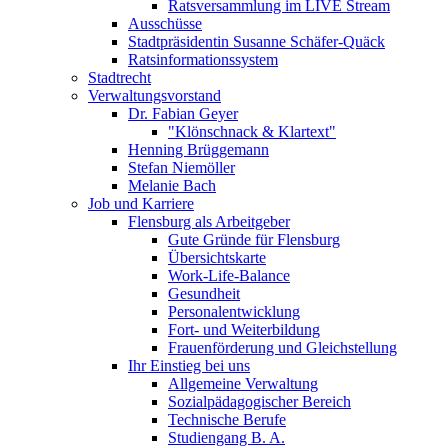
Ratsversammlung im LIVE Stream
Ausschüsse
Stadtpräsidentin Susanne Schäfer-Quäck
Ratsinformationssystem
Stadtrecht
Verwaltungsvorstand
Dr. Fabian Geyer
"Klönschnack & Klartext"
Henning Brüggemann
Stefan Niemöller
Melanie Bach
Job und Karriere
Flensburg als Arbeitgeber
Gute Gründe für Flensburg
Übersichtskarte
Work-Life-Balance
Gesundheit
Personalentwicklung
Fort- und Weiterbildung
Frauenförderung und Gleichstellung
Ihr Einstieg bei uns
Allgemeine Verwaltung
Sozialpädagogischer Bereich
Technische Berufe
Studiengang B. A.