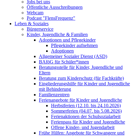
Jobs bei uns
Öffentliche Ausschreibungen
Webcam
Podcast "FlensFrequenz"
Leben & Soziales
Bürgerservice
Kinder, Jugendliche & Familien
Adoptionen und Pflegekinder
Pflegekinder aufnehmen
Adoptionen
Allgemeiner Sozialer Dienst (ASD)
BAföG für Schüler*innen
Beratungsstelle für Kinder, Jugendliche und
Eltern
Beratung zum Kinderschutz (für Fachkräfte)
Eingliederungshilfe für Kinder und Jugendliche
mit Behinderung
Familienzentren
Ferienangebote für Kinder und Jugendliche
Herbstferien (12.10. bis 24.10.2026)
Sommerferien (04.07. bis 5.08.2026)
Ferienaktionen der Schulsozialarbeit
Ferienpass für Kinder und Jugendliche
Offene Kinder- und Jugendarbeit
Frühe Hilfen: Angebote für Schwangere und