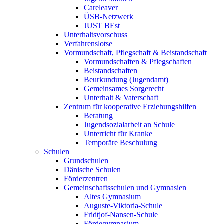
Careleaver
ÜSB-Netzwerk
JUST BEst
Unterhaltsvorschuss
Verfahrenslotse
Vormundschaft, Pflegschaft & Beistandschaft
Vormundschaften & Pflegschaften
Beistandschaften
Beurkundung (Jugendamt)
Gemeinsames Sorgerecht
Unterhalt & Vaterschaft
Zentrum für kooperative Erziehungshilfen
Beratung
Jugendsozialarbeit an Schule
Unterricht für Kranke
Temporäre Beschulung
Schulen
Grundschulen
Dänische Schulen
Förderzentren
Gemeinschaftsschulen und Gymnasien
Altes Gymnasium
Auguste-Viktoria-Schule
Fridtjof-Nansen-Schule
Fördegymnasium