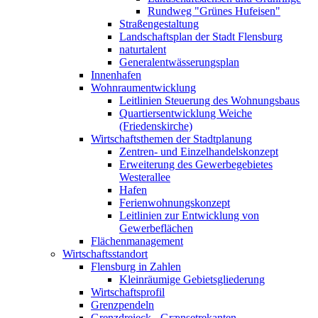
Rundweg "Grünes Hufeisen"
Straßengestaltung
Landschaftsplan der Stadt Flensburg
naturtalent
Generalentwässerungsplan
Innenhafen
Wohnraumentwicklung
Leitlinien Steuerung des Wohnungsbaus
Quartiersentwicklung Weiche
(Friedenskirche)
Wirtschaftsthemen der Stadtplanung
Zentren- und Einzelhandelskonzept
Erweiterung des Gewerbegebietes
Westerallee
Hafen
Ferienwohnungskonzept
Leitlinien zur Entwicklung von
Gewerbeflächen
Flächenmanagement
Wirtschaftsstandort
Flensburg in Zahlen
Kleinräumige Gebietsgliederung
Wirtschaftsprofil
Grenzpendeln
Grenzdreieck - Grænsetrekanten