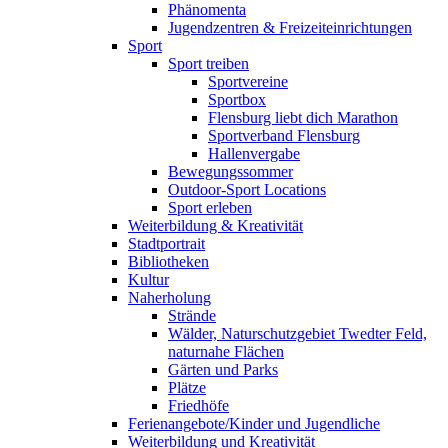
Phänomenta
Jugendzentren & Freizeiteinrichtungen
Sport
Sport treiben
Sportvereine
Sportbox
Flensburg liebt dich Marathon
Sportverband Flensburg
Hallenvergabe
Bewegungssommer
Outdoor-Sport Locations
Sport erleben
Weiterbildung & Kreativität
Stadtportrait
Bibliotheken
Kultur
Naherholung
Strände
Wälder, Naturschutzgebiet Twedter Feld,
naturnahe Flächen
Gärten und Parks
Plätze
Friedhöfe
Ferienangebote/Kinder und Jugendliche
Weiterbildung und Kreativität