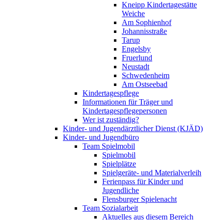
Kneipp Kindertagestätte
Weiche
Am Sophienhof
Johannisstraße
Tarup
Engelsby
Fruerlund
Neustadt
Schwedenheim
Am Ostseebad
Kindertagespflege
Informationen für Träger und
Kindertagespflegepersonen
Wer ist zuständig?
Kinder- und Jugendärztlicher Dienst (KJÄD)
Kinder- und Jugendbüro
Team Spielmobil
Spielmobil
Spielplätze
Spielgeräte- und Materialverleih
Ferienpass für Kinder und
Jugendliche
Flensburger Spielenacht
Team Sozialarbeit
Aktuelles aus diesem Bereich