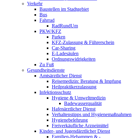
Verkehr
Baustellen im Stadtgebiet
Bus
Fahrrad
RadRundUm
PKW/KFZ
Parken
KFZ-Zulassung & Führerschein
Car-Sharing
E-Ladesäulen
Ordnungswidrigkeiten
Zu Fuß
Gesundheitsdienste
Amtsärztlicher Dienst
Reisemedizin: Beratung & Impfung
Heilpraktikerzulassung
Infektionsschutz
Hygiene & Umweltmedizin
Badewasserqualität
Hafenärztlicher Dienst
Verhaltenstipps und Hygienemaßnahmen
Hygienebelehrung
Freiverkäufliche Arzneimittel
Kinder- und Jugendärztlicher Dienst
Familien-Hebammen & -