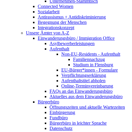
Unternehmen-Stammtisch
Connected Women
Sozialarbeit
Antirassismus + Antidiskriminierung
Begegnung der Menschen
Integrationskonzept
Unsere Ämter von A-Z
Einwanderungsbüro / Immigration Office
Asylbewerberleistungen
Aufenthalt
Non-EU-Residents - Aufenthalt
Familiennachzug
Studium in Flensburg
EU-Bürger*innen - Formulare
Verpflichtungserklärung
Aufenthaltstitel abholen
Online-Terminvereinbarung
FAQs an das Einwanderungsbüro
Aktuelles aus dem Einwanderungsbüro
Bürgerbüro
Öffnungszeiten und aktuelle Wartezeiten
Einbürgerung
Fundbüro
Bürgerbüro in leichter Sprache
Datenschutz