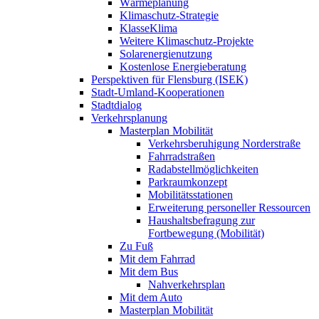
Wärmeplanung
Klimaschutz-Strategie
KlasseKlima
Weitere Klimaschutz-Projekte
Solarenergienutzung
Kostenlose Energieberatung
Perspektiven für Flensburg (ISEK)
Stadt-Umland-Kooperationen
Stadtdialog
Verkehrsplanung
Masterplan Mobilität
Verkehrsberuhigung Norderstraße
Fahrradstraßen
Radabstellmöglichkeiten
Parkraumkonzept
Mobilitätsstationen
Erweiterung personeller Ressourcen
Haushaltsbefragung zur
Fortbewegung (Mobilität)
Zu Fuß
Mit dem Fahrrad
Mit dem Bus
Nahverkehrsplan
Mit dem Auto
Masterplan Mobilität