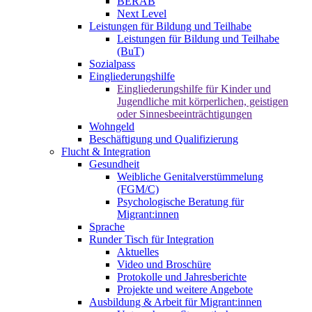
BERAB
Next Level
Leistungen für Bildung und Teilhabe
Leistungen für Bildung und Teilhabe
(BuT)
Sozialpass
Eingliederungshilfe
Eingliederungshilfe für Kinder und
Jugendliche mit körperlichen, geistigen
oder Sinnesbeeinträchtigungen
Wohngeld
Beschäftigung und Qualifizierung
Flucht & Integration
Gesundheit
Weibliche Genitalverstümmelung
(FGM/C)
Psychologische Beratung für
Migrant:innen
Sprache
Runder Tisch für Integration
Aktuelles
Video und Broschüre
Protokolle und Jahresberichte
Projekte und weitere Angebote
Ausbildung & Arbeit für Migrant:innen