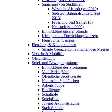
Sanierung von Stadtteilen
Westliche Altstadt (seit 2019)
Südstadt Bahnhofsumfeld (seit
2013)
Fruerlund-Süd (seit 2010)
Neustadt (seit 2000)
Entwicklung unserer Strände
Kleingärten - Entwicklungskonzept
Flensburger Campus
Flensburg & Kooperationen
Smarte Grenzregion zwischen den Meeren
Verkehr & Mobilität
Gleichstellung
Spiel- und Bewegungsräume
Entwicklung des Programms
Vital-Parks (60+)
Öffentliche Sport-Geräte
Naturnahe Spielflächen
Arbeitsgruppe
Beteiligung
Schulhöfe
Spielplätze
Jugend-Aktivitätsräume
Stadt-Strände