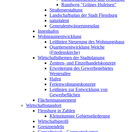
Rundweg "Grünes Hufeisen"
Straßengestaltung
Landschaftsplan der Stadt Flensburg
naturtalent
Generalentwässerungsplan
Innenhafen
Wohnraumentwicklung
Leitlinien Steuerung des Wohnungsbaus
Quartiersentwicklung Weiche
(Friedenskirche)
Wirtschaftsthemen der Stadtplanung
Zentren- und Einzelhandelskonzept
Erweiterung des Gewerbegebietes
Westerallee
Hafen
Ferienwohnungskonzept
Leitlinien zur Entwicklung von
Gewerbeflächen
Flächenmanagement
Wirtschaftsstandort
Flensburg in Zahlen
Kleinräumige Gebietsgliederung
Wirtschaftsprofil
Grenzpendeln
Grenzdreieck - Grænsetrekanten