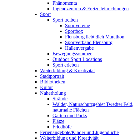
Phänomenta
Jugendzentren & Freizeiteinrichtungen
Sport
Sport treiben
Sportvereine
Sportbox
Flensburg liebt dich Marathon
Sportverband Flensburg
Hallenvergabe
Bewegungssommer
Outdoor-Sport Locations
Sport erleben
Weiterbildung & Kreativität
Stadtportrait
Bibliotheken
Kultur
Naherholung
Strände
Wälder, Naturschutzgebiet Twedter Feld,
naturnahe Flächen
Gärten und Parks
Plätze
Friedhöfe
Ferienangebote/Kinder und Jugendliche
Weiterbildung und Kreativität