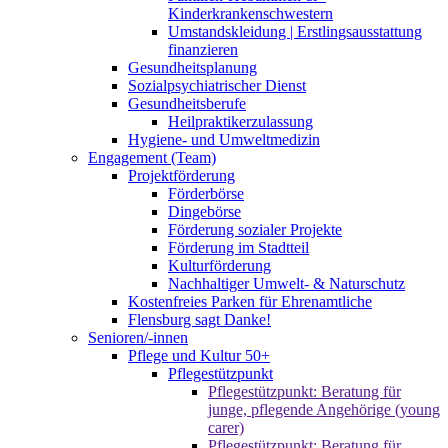
Kinderkrankenschwestern
Umstandskleidung | Erstlingsausstattung
finanzieren
Gesundheitsplanung
Sozialpsychiatrischer Dienst
Gesundheitsberufe
Heilpraktikerzulassung
Hygiene- und Umweltmedizin
Engagement (Team)
Projektförderung
Förderbörse
Dingebörse
Förderung sozialer Projekte
Förderung im Stadtteil
Kulturförderung
Nachhaltiger Umwelt- & Naturschutz
Kostenfreies Parken für Ehrenamtliche
Flensburg sagt Danke!
Senioren/-innen
Pflege und Kultur 50+
Pflegestützpunkt
Pflegestützpunkt: Beratung für
junge, pflegende Angehörige (young
carer)
Pflegestützpunkt: Beratung für