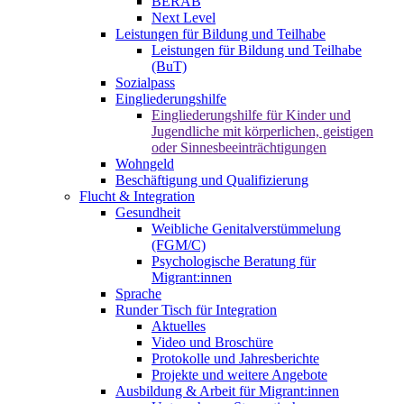
BERAB
Next Level
Leistungen für Bildung und Teilhabe
Leistungen für Bildung und Teilhabe
(BuT)
Sozialpass
Eingliederungshilfe
Eingliederungshilfe für Kinder und
Jugendliche mit körperlichen, geistigen
oder Sinnesbeeinträchtigungen
Wohngeld
Beschäftigung und Qualifizierung
Flucht & Integration
Gesundheit
Weibliche Genitalverstümmelung
(FGM/C)
Psychologische Beratung für
Migrant:innen
Sprache
Runder Tisch für Integration
Aktuelles
Video und Broschüre
Protokolle und Jahresberichte
Projekte und weitere Angebote
Ausbildung & Arbeit für Migrant:innen