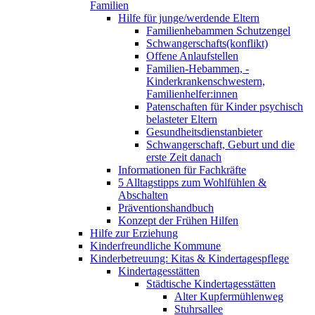
Familien
Hilfe für junge/werdende Eltern
Familienhebammen Schutzengel
Schwangerschafts(konflikt)
Offene Anlaufstellen
Familien-Hebammen, -
Kinderkrankenschwestern,
Familienhelfer:innen
Patenschaften für Kinder psychisch
belasteter Eltern
Gesundheitsdienstanbieter
Schwangerschaft, Geburt und die
erste Zeit danach
Informationen für Fachkräfte
5 Alltagstipps zum Wohlfühlen &
Abschalten
Präventionshandbuch
Konzept der Frühen Hilfen
Hilfe zur Erziehung
Kinderfreundliche Kommune
Kinderbetreuung: Kitas & Kindertagespflege
Kindertagesstätten
Städtische Kindertagesstätten
Alter Kupfermühlenweg
Stuhrsallee