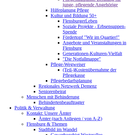
junge, pflegende Angehörige
Hilfeplanung Pflege
Kultur und Bildung 50+
FlensburgerLeben
Soziale Projekte - Erbsensuppen-
Spende
Fördertopf "Wir im Quartier!"
Angebote und Veranstaltungen in
Flensburg
Generationen-Kulturen-Vielfalt
"Die Notfallmappe"
Pflege-Wegweiser
(Teil-)Kostenübernahme der
Pflegekasse
Pflegebedarfsplanung
Regionales Netzwerk Demenz
Seniorenbeirat
Menschen mit Behinderung
Behindertenbeauftragter
Politik & Verwaltung
Kontakt: Unsere Ämter
Ämter (nach Anliegen / von A-Z)
Flensburg & Themen
Stadtbild im Wandel
Gewerbegebiet Westerallee