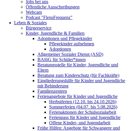
Jobs bei uns
Öffentliche Ausschreibungen
Webcam
Podcast "FlensFrequenz"
Leben & Soziales
Bürgerservice
Kinder, Jugendliche & Familien
Adoptionen und Pflegekinder
Pflegekinder aufnehmen
Adoptionen
Allgemeiner Sozialer Dienst (ASD)
BAföG für Schüler*innen
Beratungsstelle für Kinder, Jugendliche und
Eltern
Beratung zum Kinderschutz (für Fachkräfte)
Eingliederungshilfe für Kinder und Jugendliche
mit Behinderung
Familienzentren
Ferienangebote für Kinder und Jugendliche
Herbstferien (12.10. bis 24.10.2026)
Sommerferien (04.07. bis 5.08.2026)
Ferienaktionen der Schulsozialarbeit
Ferienpass für Kinder und Jugendliche
Offene Kinder- und Jugendarbeit
Frühe Hilfen: Angebote für Schwangere und