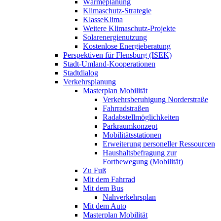
Wärmeplanung
Klimaschutz-Strategie
KlasseKlima
Weitere Klimaschutz-Projekte
Solarenergienutzung
Kostenlose Energieberatung
Perspektiven für Flensburg (ISEK)
Stadt-Umland-Kooperationen
Stadtdialog
Verkehrsplanung
Masterplan Mobilität
Verkehrsberuhigung Norderstraße
Fahrradstraßen
Radabstellmöglichkeiten
Parkraumkonzept
Mobilitätsstationen
Erweiterung personeller Ressourcen
Haushaltsbefragung zur
Fortbewegung (Mobilität)
Zu Fuß
Mit dem Fahrrad
Mit dem Bus
Nahverkehrsplan
Mit dem Auto
Masterplan Mobilität