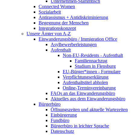
Unternehmen-Stammtisch
Connected Women
Sozialarbeit
Antirassismus + Antidiskriminierung
Begegnung der Menschen
Integrationskonzept
Unsere Ämter von A-Z
Einwanderungsbüro / Immigration Office
Asylbewerberleistungen
Aufenthalt
Non-EU-Residents - Aufenthalt
Familiennachzug
Studium in Flensburg
EU-Bürger*innen - Formulare
Verpflichtungserklärung
Aufenthaltstitel abholen
Online-Terminvereinbarung
FAQs an das Einwanderungsbüro
Aktuelles aus dem Einwanderungsbüro
Bürgerbüro
Öffnungszeiten und aktuelle Wartezeiten
Einbürgerung
Fundbüro
Bürgerbüro in leichter Sprache
Datenschutz