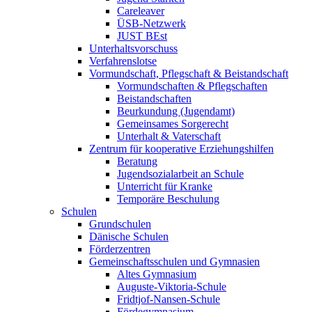
Careleaver
ÜSB-Netzwerk
JUST BEst
Unterhaltsvorschuss
Verfahrenslotse
Vormundschaft, Pflegschaft & Beistandschaft
Vormundschaften & Pflegschaften
Beistandschaften
Beurkundung (Jugendamt)
Gemeinsames Sorgerecht
Unterhalt & Vaterschaft
Zentrum für kooperative Erziehungshilfen
Beratung
Jugendsozialarbeit an Schule
Unterricht für Kranke
Temporäre Beschulung
Schulen
Grundschulen
Dänische Schulen
Förderzentren
Gemeinschaftsschulen und Gymnasien
Altes Gymnasium
Auguste-Viktoria-Schule
Fridtjof-Nansen-Schule
Fördegymnasium