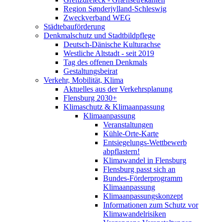
Region Sønderjylland-Schleswig
Zweckverband WEG
Städtebauförderung
Denkmalschutz und Stadtbildpflege
Deutsch-Dänische Kulturachse
Westliche Altstadt - seit 2019
Tag des offenen Denkmals
Gestaltungsbeirat
Verkehr, Mobilität, Klima
Aktuelles aus der Verkehrsplanung
Flensburg 2030+
Klimaschutz & Klimaanpassung
Klimaanpassung
Veranstaltungen
Kühle-Orte-Karte
Entsiegelungs-Wettbewerb
abpflastern!
Klimawandel in Flensburg
Flensburg passt sich an
Bundes-Förderprogramm
Klimaanpassung
Klimaanpassungskonzept
Informationen zum Schutz vor
Klimawandelrisiken