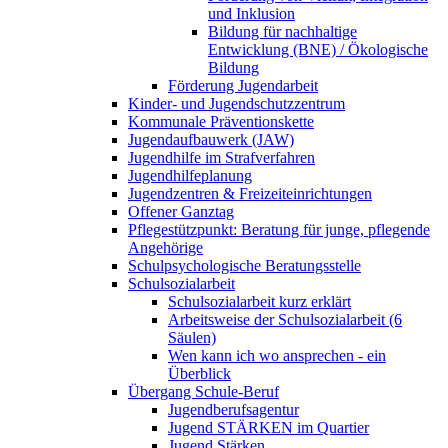
und Inklusion
Bildung für nachhaltige
Entwicklung (BNE) / Ökologische
Bildung
Förderung Jugendarbeit
Kinder- und Jugendschutzzentrum
Kommunale Präventionskette
Jugendaufbauwerk (JAW)
Jugendhilfe im Strafverfahren
Jugendhilfeplanung
Jugendzentren & Freizeiteinrichtungen
Offener Ganztag
Pflegestützpunkt: Beratung für junge, pflegende
Angehörige
Schulpsychologische Beratungsstelle
Schulsozialarbeit
Schulsozialarbeit kurz erklärt
Arbeitsweise der Schulsozialarbeit (6
Säulen)
Wen kann ich wo ansprechen - ein
Überblick
Übergang Schule-Beruf
Jugendberufsagentur
Jugend STÄRKEN im Quartier
Jugend Stärken