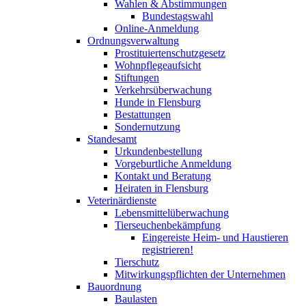
Wahlen & Abstimmungen
Bundestagswahl
Online-Anmeldung
Ordnungsverwaltung
Prostituiertenschutzgesetz
Wohnpflegeaufsicht
Stiftungen
Verkehrsüberwachung
Hunde in Flensburg
Bestattungen
Sondernutzung
Standesamt
Urkundenbestellung
Vorgeburtliche Anmeldung
Kontakt und Beratung
Heiraten in Flensburg
Veterinärdienste
Lebensmittelüberwachung
Tierseuchenbekämpfung
Eingereiste Heim- und Haustieren
registrieren!
Tierschutz
Mitwirkungspflichten der Unternehmen
Bauordnung
Baulasten