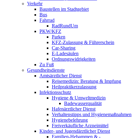
Verkehr
Baustellen im Stadtgebiet
Bus
Fahrrad
RadRundUm
PKW/KFZ
Parken
KFZ-Zulassung & Führerschein
Car-Sharing
E-Ladesäulen
Ordnungswidrigkeiten
Zu Fuß
Gesundheitsdienste
Amtsärztlicher Dienst
Reisemedizin: Beratung & Impfung
Heilpraktikerzulassung
Infektionsschutz
Hygiene & Umweltmedizin
Badewasserqualität
Hafenärztlicher Dienst
Verhaltenstipps und Hygienemaßnahmen
Hygienebelehrung
Freiverkäufliche Arzneimittel
Kinder- und Jugendärztlicher Dienst
Familien-Hebammen & -