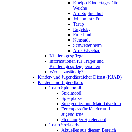
Kneipp Kindertagestätte
Weiche
Am Sophienhof
Johannisstraße
Tarup
Engelsby
Fruerlund
Neustadt
Schwedenheim
Am Ostseebad
Kindertagespflege
Informationen für Träger und
Kindertagespflegepersonen
Wer ist zuständig?
Kinder- und Jugendärztlicher Dienst (KJÄD)
Kinder- und Jugendbüro
Team Spielmobil
Spielmobil
Spielplätze
Spielgeräte- und Materialverleih
Ferienpass für Kinder und
Jugendliche
Flensburger Spielenacht
Team Sozialarbeit
Aktuelles aus diesem Bereich