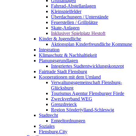
Grünanlagen
Fahrrad-Abstellanlagen
Kleinspielfelder
Überdachungen / Unterstände
Feuerstellen / Grillplätze
Skate-Anlagen
Inklusiver Spielplatz Hestoft
Kinder & Jugendliche
Aktionsplan Kinderfreundliche Kommune
Integration
Klimaschutz & Nachhaltigkeit
Planungsgrundlagen
Integriertes Stadtentwicklungskonzept
Fairtrade Stadt Flensburg
Kooperationen mit dem Umland
Verwaltungsgemeinschaft Flensburg-
Glücksburg
Tourismus Agentur Flensburger Förde
Zweckverband WEG
Grenzdreieck
Region Sönderjylland-Schleswig
Stadtrecht
Entgeltordnungen
Soziales
Flensburg.City