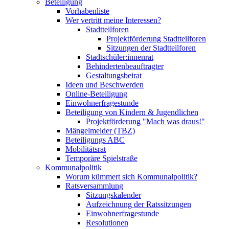
Beteiligung
Vorhabenliste
Wer vertritt meine Interessen?
Stadtteilforen
Projektförderung Stadtteilforen
Sitzungen der Stadtteilforen
Stadtschüler:innenrat
Behindertenbeauftragter
Gestaltungsbeirat
Ideen und Beschwerden
Online-Beteiligung
Einwohnerfragestunde
Beteiligung von Kindern & Jugendlichen
Projektförderung "Mach was draus!"
Mängelmelder (TBZ)
Beteiligungs ABC
Mobilitätsrat
Temporäre Spielstraße
Kommunalpolitik
Worum kümmert sich Kommunalpolitik?
Ratsversammlung
Sitzungskalender
Aufzeichnung der Ratssitzungen
Einwohnerfragestunde
Resolutionen