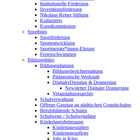
Institutionelle Förderung
Investitionsförderung
Nikolaus Reiser Stiftung
Kulturpreis
Kunstkommission
Sportbüro
Sportförderung
Sportentwicklung
Sportmeister*innen-Ehrung
Ferienschwimmen
Bildungsbüro
Bildungsplanung
Bildungsberichterstattung
Pädagogische Werkstatt
DigitalerDienstag & Donnerstag
Newsletter Digitaler Donnerstag
Veranstaltungsarchiv
Schulverwaltung
Offener Ganztag an städtischen Grundschulen
Berufsbildende Schulen
Schulwege / Schulwegpläne
Kindertagesbetreuung
Kindertagesstätten
Kindertagespflege
Jobs in Kitas