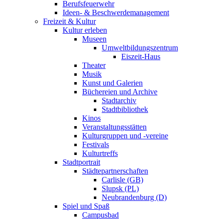
Berufsfeuerwehr
Ideen- & Beschwerdemanagement
Freizeit & Kultur
Kultur erleben
Museen
Umweltbildungszentrum
Eiszeit-Haus
Theater
Musik
Kunst und Galerien
Büchereien und Archive
Stadtarchiv
Stadtbibliothek
Kinos
Veranstaltungsstätten
Kulturgruppen und -vereine
Festivals
Kulturtreffs
Stadtportrait
Städtepartnerschaften
Carlisle (GB)
Slupsk (PL)
Neubrandenburg (D)
Spiel und Spaß
Campusbad