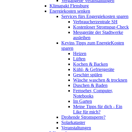
Vergangene Veranstaltungen
Klimapakt Flensburg
Energiekosten senken
Services fürs Engergiekosten sparen
Verbraucherzentrale SH
Kostenloser Stromspar-Check
Messgeräte der Stadtwerke
ausleihen
Kevins Tipps zum EnergieKosten
sparen
Heizen
Lüften
Kochen & Backen
Kühl- & Gefriergeräte
Geschirr spülen
Wäsche waschen & trocknen
Duschen & Baden
Fernseher, Computer,
Notebooks
Im Garten
Meine Tipps für dich - Ein
Like für mich?
Drohende Stromsperre?
Solarkataster
Veranstaltungen