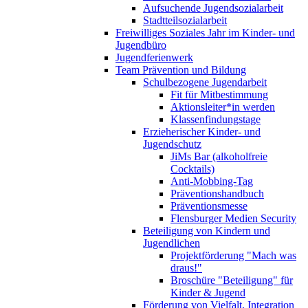
Aufsuchende Jugendsozialarbeit
Stadtteilsozialarbeit
Freiwilliges Soziales Jahr im Kinder- und
Jugendbüro
Jugendferienwerk
Team Prävention und Bildung
Schulbezogene Jugendarbeit
Fit für Mitbestimmung
Aktionsleiter*in werden
Klassenfindungstage
Erzieherischer Kinder- und
Jugendschutz
JiMs Bar (alkoholfreie
Cocktails)
Anti-Mobbing-Tag
Präventionshandbuch
Präventionsmesse
Flensburger Medien Security
Beteiligung von Kindern und
Jugendlichen
Projektförderung "Mach was
draus!"
Broschüre "Beteiligung" für
Kinder & Jugend
Förderung von Vielfalt, Integration