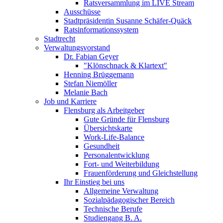
Ratsversammlung im LIVE Stream
Ausschüsse
Stadtpräsidentin Susanne Schäfer-Quäck
Ratsinformationssystem
Stadtrecht
Verwaltungsvorstand
Dr. Fabian Geyer
"Klönschnack & Klartext"
Henning Brüggemann
Stefan Niemöller
Melanie Bach
Job und Karriere
Flensburg als Arbeitgeber
Gute Gründe für Flensburg
Übersichtskarte
Work-Life-Balance
Gesundheit
Personalentwicklung
Fort- und Weiterbildung
Frauenförderung und Gleichstellung
Ihr Einstieg bei uns
Allgemeine Verwaltung
Sozialpädagogischer Bereich
Technische Berufe
Studiengang B. A.