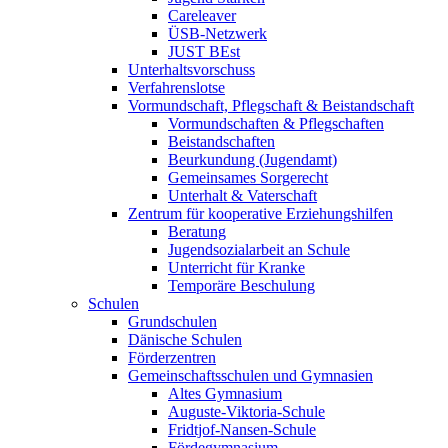
Careleaver
ÜSB-Netzwerk
JUST BEst
Unterhaltsvorschuss
Verfahrenslotse
Vormundschaft, Pflegschaft & Beistandschaft
Vormundschaften & Pflegschaften
Beistandschaften
Beurkundung (Jugendamt)
Gemeinsames Sorgerecht
Unterhalt & Vaterschaft
Zentrum für kooperative Erziehungshilfen
Beratung
Jugendsozialarbeit an Schule
Unterricht für Kranke
Temporäre Beschulung
Schulen
Grundschulen
Dänische Schulen
Förderzentren
Gemeinschaftsschulen und Gymnasien
Altes Gymnasium
Auguste-Viktoria-Schule
Fridtjof-Nansen-Schule
Fördegymnasium