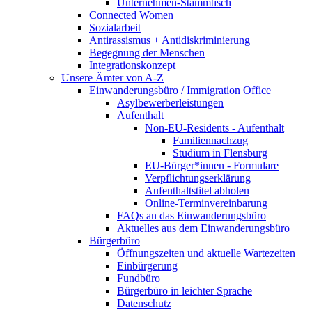
Unternehmen-Stammtisch
Connected Women
Sozialarbeit
Antirassismus + Antidiskriminierung
Begegnung der Menschen
Integrationskonzept
Unsere Ämter von A-Z
Einwanderungsbüro / Immigration Office
Asylbewerberleistungen
Aufenthalt
Non-EU-Residents - Aufenthalt
Familiennachzug
Studium in Flensburg
EU-Bürger*innen - Formulare
Verpflichtungserklärung
Aufenthaltstitel abholen
Online-Terminvereinbarung
FAQs an das Einwanderungsbüro
Aktuelles aus dem Einwanderungsbüro
Bürgerbüro
Öffnungszeiten und aktuelle Wartezeiten
Einbürgerung
Fundbüro
Bürgerbüro in leichter Sprache
Datenschutz