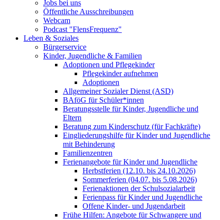
Jobs bei uns
Öffentliche Ausschreibungen
Webcam
Podcast "FlensFrequenz"
Leben & Soziales
Bürgerservice
Kinder, Jugendliche & Familien
Adoptionen und Pflegekinder
Pflegekinder aufnehmen
Adoptionen
Allgemeiner Sozialer Dienst (ASD)
BAföG für Schüler*innen
Beratungsstelle für Kinder, Jugendliche und
Eltern
Beratung zum Kinderschutz (für Fachkräfte)
Eingliederungshilfe für Kinder und Jugendliche
mit Behinderung
Familienzentren
Ferienangebote für Kinder und Jugendliche
Herbstferien (12.10. bis 24.10.2026)
Sommerferien (04.07. bis 5.08.2026)
Ferienaktionen der Schulsozialarbeit
Ferienpass für Kinder und Jugendliche
Offene Kinder- und Jugendarbeit
Frühe Hilfen: Angebote für Schwangere und