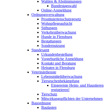
Wahlen & Abstimmungen
Bundestagswahl
Online-Anmeldung
Ordnungsverwaltung
Prostituiertenschutzgesetz
Wohnpflegeaufsicht
Stiftungen
Verkehrsüberwachung
Hunde in Flensburg
Bestattungen
Sondernutzung
Standesamt
Urkundenbestellung
Vorgeburtliche Anmeldung
Kontakt und Beratung
Heiraten in Flensburg
Veterinärdienste
Lebensmittelüberwachung
Tierseuchenbekämpfung
Eingereiste Heim- und Haustieren
registrieren!
Tierschutz
Mitwirkungspflichten der Unternehmen
Bauordnung
Baulasten