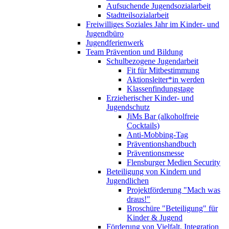
Aufsuchende Jugendsozialarbeit
Stadtteilsozialarbeit
Freiwilliges Soziales Jahr im Kinder- und
Jugendbüro
Jugendferienwerk
Team Prävention und Bildung
Schulbezogene Jugendarbeit
Fit für Mitbestimmung
Aktionsleiter*in werden
Klassenfindungstage
Erzieherischer Kinder- und
Jugendschutz
JiMs Bar (alkoholfreie
Cocktails)
Anti-Mobbing-Tag
Präventionshandbuch
Präventionsmesse
Flensburger Medien Security
Beteiligung von Kindern und
Jugendlichen
Projektförderung "Mach was
draus!"
Broschüre "Beteiligung" für
Kinder & Jugend
Förderung von Vielfalt, Integration