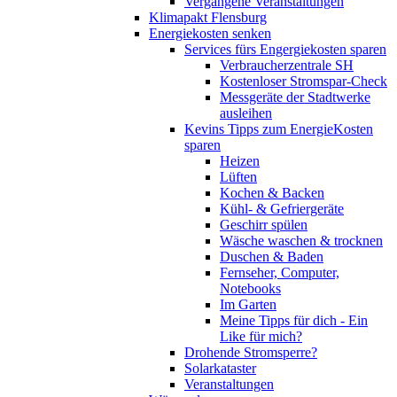
Vergangene Veranstaltungen
Klimapakt Flensburg
Energiekosten senken
Services fürs Engergiekosten sparen
Verbraucherzentrale SH
Kostenloser Stromspar-Check
Messgeräte der Stadtwerke
ausleihen
Kevins Tipps zum EnergieKosten
sparen
Heizen
Lüften
Kochen & Backen
Kühl- & Gefriergeräte
Geschirr spülen
Wäsche waschen & trocknen
Duschen & Baden
Fernseher, Computer,
Notebooks
Im Garten
Meine Tipps für dich - Ein
Like für mich?
Drohende Stromsperre?
Solarkataster
Veranstaltungen