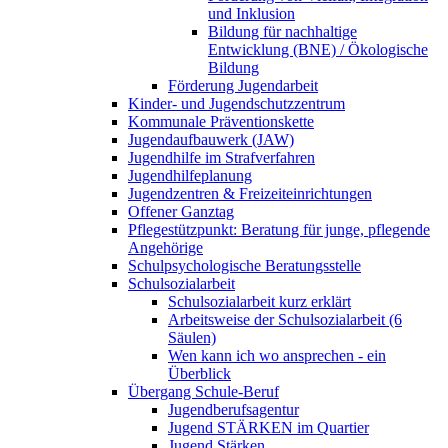
und Inklusion
Bildung für nachhaltige
Entwicklung (BNE) / Ökologische
Bildung
Förderung Jugendarbeit
Kinder- und Jugendschutzzentrum
Kommunale Präventionskette
Jugendaufbauwerk (JAW)
Jugendhilfe im Strafverfahren
Jugendhilfeplanung
Jugendzentren & Freizeiteinrichtungen
Offener Ganztag
Pflegestützpunkt: Beratung für junge, pflegende
Angehörige
Schulpsychologische Beratungsstelle
Schulsozialarbeit
Schulsozialarbeit kurz erklärt
Arbeitsweise der Schulsozialarbeit (6
Säulen)
Wen kann ich wo ansprechen - ein
Überblick
Übergang Schule-Beruf
Jugendberufsagentur
Jugend STÄRKEN im Quartier
Jugend Stärken