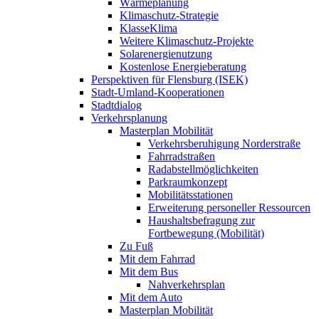
Wärmeplanung
Klimaschutz-Strategie
KlasseKlima
Weitere Klimaschutz-Projekte
Solarenergienutzung
Kostenlose Energieberatung
Perspektiven für Flensburg (ISEK)
Stadt-Umland-Kooperationen
Stadtdialog
Verkehrsplanung
Masterplan Mobilität
Verkehrsberuhigung Norderstraße
Fahrradstraßen
Radabstellmöglichkeiten
Parkraumkonzept
Mobilitätsstationen
Erweiterung personeller Ressourcen
Haushaltsbefragung zur
Fortbewegung (Mobilität)
Zu Fuß
Mit dem Fahrrad
Mit dem Bus
Nahverkehrsplan
Mit dem Auto
Masterplan Mobilität