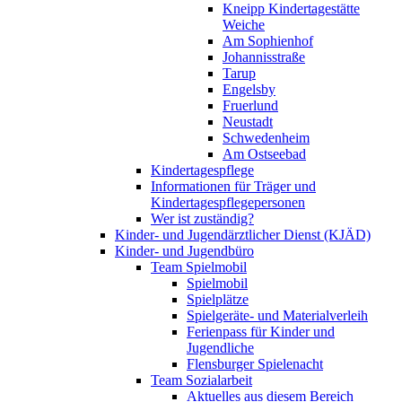
Kneipp Kindertagestätte
Weiche
Am Sophienhof
Johannisstraße
Tarup
Engelsby
Fruerlund
Neustadt
Schwedenheim
Am Ostseebad
Kindertagespflege
Informationen für Träger und
Kindertagespflegepersonen
Wer ist zuständig?
Kinder- und Jugendärztlicher Dienst (KJÄD)
Kinder- und Jugendbüro
Team Spielmobil
Spielmobil
Spielplätze
Spielgeräte- und Materialverleih
Ferienpass für Kinder und
Jugendliche
Flensburger Spielenacht
Team Sozialarbeit
Aktuelles aus diesem Bereich