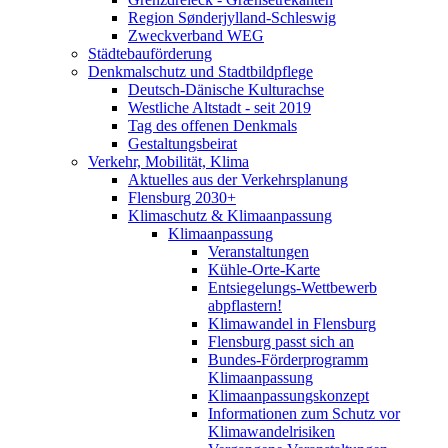
Region Sønderjylland-Schleswig
Zweckverband WEG
Städtebauförderung
Denkmalschutz und Stadtbildpflege
Deutsch-Dänische Kulturachse
Westliche Altstadt - seit 2019
Tag des offenen Denkmals
Gestaltungsbeirat
Verkehr, Mobilität, Klima
Aktuelles aus der Verkehrsplanung
Flensburg 2030+
Klimaschutz & Klimaanpassung
Klimaanpassung
Veranstaltungen
Kühle-Orte-Karte
Entsiegelungs-Wettbewerb
abpflastern!
Klimawandel in Flensburg
Flensburg passt sich an
Bundes-Förderprogramm
Klimaanpassung
Klimaanpassungskonzept
Informationen zum Schutz vor
Klimawandelrisiken