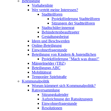
Beteiligung
Vorhabenliste
Wer vertritt meine Interessen?
Stadtteilforen
Projektförderung Stadtteilforen
Sitzungen der Stadtteilforen
Stadtschüler:innenrat
Behindertenbeauftragter
Gestaltungsbeirat
Ideen und Beschwerden
Online-Beteiligung
Einwohnerfragestunde
Beteiligung von Kindern & Jugendlichen
Projektförderung "Mach was draus!"
Mängelmelder (TBZ)
Beteiligungs ABC
Mobilitätsrat
Temporäre Spielstraße
Kommunalpolitik
Worum kümmert sich Kommunalpolitik?
Ratsversammlung
Sitzungskalender
Aufzeichnung der Ratssitzungen
Einwohnerfragestunde
Resolutionen