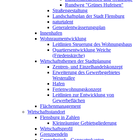
Rundweg "Grünes Hufeisen"
Straßengestaltung
Landschaftsplan der Stadt Flensburg
naturtalent
Generalentwässerungsplan
Innenhafen
Wohnraumentwicklung
Leitlinien Steuerung des Wohnungsbaus
Quartiersentwicklung Weiche
(Friedenskirche)
Wirtschaftsthemen der Stadtplanung
Zentren- und Einzelhandelskonzept
Erweiterung des Gewerbegebietes
Westerallee
Hafen
Ferienwohnungskonzept
Leitlinien zur Entwicklung von
Gewerbeflächen
Flächenmanagement
Wirtschaftsstandort
Flensburg in Zahlen
Kleinräumige Gebietsgliederung
Wirtschaftsprofil
Grenzpendeln
Grenzdreieck - Grænsetrekanten