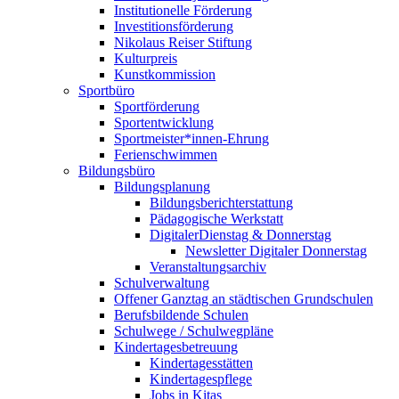
Institutionelle Förderung
Investitionsförderung
Nikolaus Reiser Stiftung
Kulturpreis
Kunstkommission
Sportbüro
Sportförderung
Sportentwicklung
Sportmeister*innen-Ehrung
Ferienschwimmen
Bildungsbüro
Bildungsplanung
Bildungsberichterstattung
Pädagogische Werkstatt
DigitalerDienstag & Donnerstag
Newsletter Digitaler Donnerstag
Veranstaltungsarchiv
Schulverwaltung
Offener Ganztag an städtischen Grundschulen
Berufsbildende Schulen
Schulwege / Schulwegpläne
Kindertagesbetreuung
Kindertagesstätten
Kindertagespflege
Jobs in Kitas