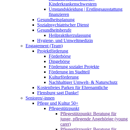
Kinderkrankenschwestern
Umstandskleidung | Erstlingsausstattung
finanzieren
Gesundheitsplanung
Sozialpsychiatrischer Dienst
Gesundheitsberufe
Heilpraktikerzulassung
Hygiene- und Umweltmedizin
Engagement (Team)
Projektförderung
Förderbörse
Dingebörse
Förderung sozialer Projekte
Förderung im Stadtteil
Kulturförderung
Nachhaltiger Umwelt- & Naturschutz
Kostenfreies Parken für Ehrenamtliche
Flensburg sagt Danke!
Senioren/-innen
Pflege und Kultur 50+
Pflegestützpunkt
Pflegestützpunkt: Beratung für
junge, pflegende Angehörige (young
carer)
Pflegestützpunkt: Beratung für