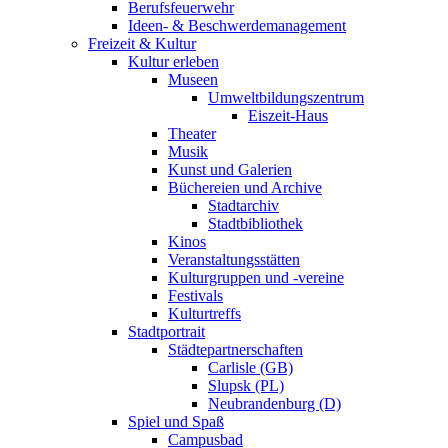
Berufsfeuerwehr
Ideen- & Beschwerdemanagement
Freizeit & Kultur
Kultur erleben
Museen
Umweltbildungszentrum
Eiszeit-Haus
Theater
Musik
Kunst und Galerien
Büchereien und Archive
Stadtarchiv
Stadtbibliothek
Kinos
Veranstaltungsstätten
Kulturgruppen und -vereine
Festivals
Kulturtreffs
Stadtportrait
Städtepartnerschaften
Carlisle (GB)
Slupsk (PL)
Neubrandenburg (D)
Spiel und Spaß
Campusbad