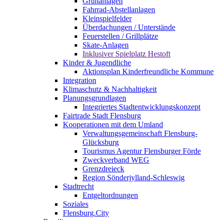
Grünanlagen
Fahrrad-Abstellanlagen
Kleinspielfelder
Überdachungen / Unterstände
Feuerstellen / Grillplätze
Skate-Anlagen
Inklusiver Spielplatz Hestoft
Kinder & Jugendliche
Aktionsplan Kinderfreundliche Kommune
Integration
Klimaschutz & Nachhaltigkeit
Planungsgrundlagen
Integriertes Stadtentwicklungskonzept
Fairtrade Stadt Flensburg
Kooperationen mit dem Umland
Verwaltungsgemeinschaft Flensburg-
Glücksburg
Tourismus Agentur Flensburger Förde
Zweckverband WEG
Grenzdreieck
Region Sönderjylland-Schleswig
Stadtrecht
Entgeltordnungen
Soziales
Flensburg.City