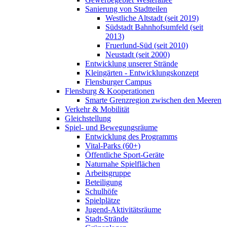
Sanierung von Stadtteilen
Westliche Altstadt (seit 2019)
Südstadt Bahnhofsumfeld (seit
2013)
Fruerlund-Süd (seit 2010)
Neustadt (seit 2000)
Entwicklung unserer Strände
Kleingärten - Entwicklungskonzept
Flensburger Campus
Flensburg & Kooperationen
Smarte Grenzregion zwischen den Meeren
Verkehr & Mobilität
Gleichstellung
Spiel- und Bewegungsräume
Entwicklung des Programms
Vital-Parks (60+)
Öffentliche Sport-Geräte
Naturnahe Spielflächen
Arbeitsgruppe
Beteiligung
Schulhöfe
Spielplätze
Jugend-Aktivitätsräume
Stadt-Strände