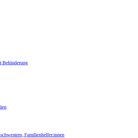
it Behinderung
lien
chwestern, Familienhelfer:innen