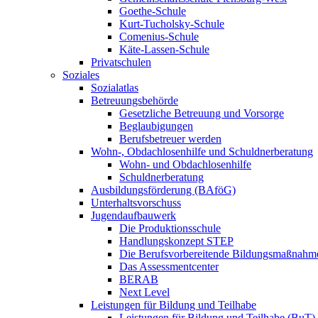
Goethe-Schule
Kurt-Tucholsky-Schule
Comenius-Schule
Käte-Lassen-Schule
Privatschulen
Soziales
Sozialatlas
Betreuungsbehörde
Gesetzliche Betreuung und Vorsorge
Beglaubigungen
Berufsbetreuer werden
Wohn-, Obdachlosenhilfe und Schuldnerberatung
Wohn- und Obdachlosenhilfe
Schuldnerberatung
Ausbildungsförderung (BAföG)
Unterhaltsvorschuss
Jugendaufbauwerk
Die Produktionsschule
Handlungskonzept STEP
Die Berufsvorbereitende Bildungsmaßnahm
Das Assessmentcenter
BERAB
Next Level
Leistungen für Bildung und Teilhabe
Leistungen für Bildung und Teilhabe (BuT)