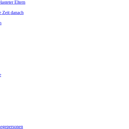
asteter Eltern
e Zeit danach
n
e
legepersonen