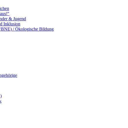
ichen
aus!"
inder & Jugend
nd Inklusion
 (BNE) / Ökologische Bildung
Angehörige
)
k