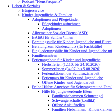
Podcast "FlensFrequenz"
Leben & Soziales
Bürgerservice
Kinder, Jugendliche & Familien
Adoptionen und Pflegekinder
Pflegekinder aufnehmen
Adoptionen
Allgemeiner Sozialer Dienst (ASD)
BAföG für Schüler*innen
Beratungsstelle für Kinder, Jugendliche und Eltern
Beratung zum Kinderschutz (für Fachkräfte)
Eingliederungshilfe für Kinder und Jugendliche m
Familienzentren
Ferienangebote für Kinder und Jugendliche
Herbstferien (12.10. bis 24.10.2026)
Sommerferien (04.07. bis 5.08.2026)
Ferienaktionen der Schulsozialarbeit
Ferienpass für Kinder und Jugendliche
Offene Kinder- und Jugendarbeit
Frühe Hilfen: Angebote für Schwangere und Fami
Hilfe für junge/werdende Eltern
Familienhebammen Schutzengel
Schwangerschafts(konflikt)
Offene Anlaufstellen
Familien-Hebammen, -Kinderkrankens