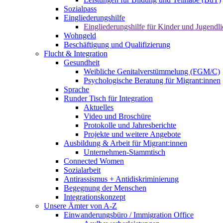
Sozialpass
Eingliederungshilfe
Eingliederungshilfe für Kinder und Jugendli
Wohngeld
Beschäftigung und Qualifizierung
Flucht & Integration
Gesundheit
Weibliche Genitalverstümmelung (FGM/C)
Psychologische Beratung für Migrant:innen
Sprache
Runder Tisch für Integration
Aktuelles
Video und Broschüre
Protokolle und Jahresberichte
Projekte und weitere Angebote
Ausbildung & Arbeit für Migrant:innen
Unternehmen-Stammtisch
Connected Women
Sozialarbeit
Antirassismus + Antidiskriminierung
Begegnung der Menschen
Integrationskonzept
Unsere Ämter von A-Z
Einwanderungsbüro / Immigration Office