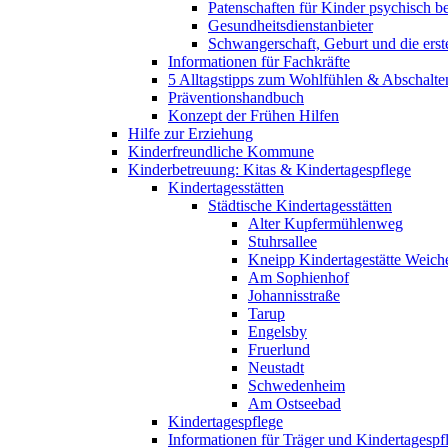
Patenschaften für Kinder psychisch bel
Gesundheitsdienstanbieter
Schwangerschaft, Geburt und die erst
Informationen für Fachkräfte
5 Alltagstipps zum Wohlfühlen & Abschalte
Präventionshandbuch
Konzept der Frühen Hilfen
Hilfe zur Erziehung
Kinderfreundliche Kommune
Kinderbetreuung: Kitas & Kindertagespflege
Kindertagesstätten
Städtische Kindertagesstätten
Alter Kupfermühlenweg
Stuhrsallee
Kneipp Kindertagestätte Weich
Am Sophienhof
Johannisstraße
Tarup
Engelsby
Fruerlund
Neustadt
Schwedenheim
Am Ostseebad
Kindertagespflege
Informationen für Träger und Kindertagespf