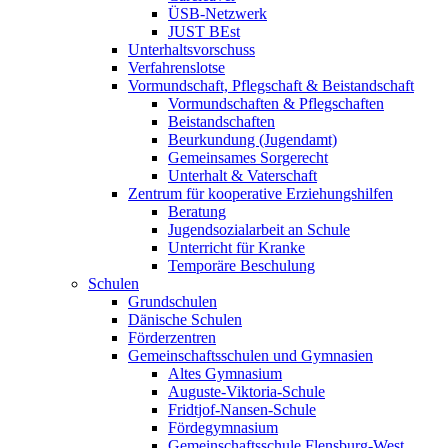
ÜSB-Netzwerk
JUST BEst
Unterhaltsvorschuss
Verfahrenslotse
Vormundschaft, Pflegschaft & Beistandschaft
Vormundschaften & Pflegschaften
Beistandschaften
Beurkundung (Jugendamt)
Gemeinsames Sorgerecht
Unterhalt & Vaterschaft
Zentrum für kooperative Erziehungshilfen
Beratung
Jugendsozialarbeit an Schule
Unterricht für Kranke
Temporäre Beschulung
Schulen
Grundschulen
Dänische Schulen
Förderzentren
Gemeinschaftsschulen und Gymnasien
Altes Gymnasium
Auguste-Viktoria-Schule
Fridtjof-Nansen-Schule
Fördegymnasium
Gemeinschaftsschule Flensburg-West