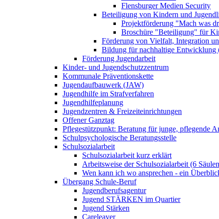
Flensburger Medien Security
Beteiligung von Kindern und Jugendl
Projektförderung "Mach was dr
Broschüre "Beteiligung" für K
Förderung von Vielfalt, Integration u
Bildung für nachhaltige Entwicklung
Förderung Jugendarbeit
Kinder- und Jugendschutzzentrum
Kommunale Präventionskette
Jugendaufbauwerk (JAW)
Jugendhilfe im Strafverfahren
Jugendhilfeplanung
Jugendzentren & Freizeiteinrichtungen
Offener Ganztag
Pflegestützpunkt: Beratung für junge, pflegende 
Schulpsychologische Beratungsstelle
Schulsozialarbeit
Schulsozialarbeit kurz erklärt
Arbeitsweise der Schulsozialarbeit (6 Säulen
Wen kann ich wo ansprechen - ein Überblic
Übergang Schule-Beruf
Jugendberufsagentur
Jugend STÄRKEN im Quartier
Jugend Stärken
Careleaver