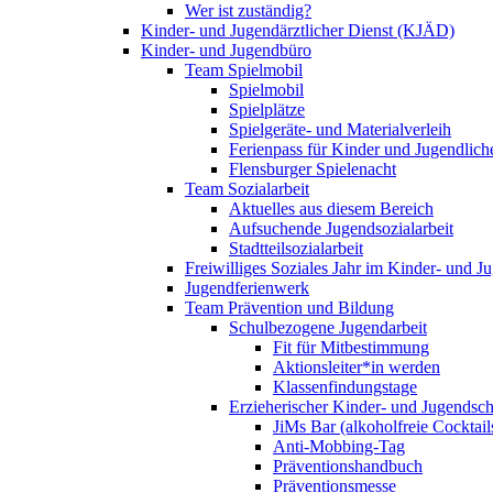
Wer ist zuständig?
Kinder- und Jugendärztlicher Dienst (KJÄD)
Kinder- und Jugendbüro
Team Spielmobil
Spielmobil
Spielplätze
Spielgeräte- und Materialverleih
Ferienpass für Kinder und Jugendlich
Flensburger Spielenacht
Team Sozialarbeit
Aktuelles aus diesem Bereich
Aufsuchende Jugendsozialarbeit
Stadtteilsozialarbeit
Freiwilliges Soziales Jahr im Kinder- und 
Jugendferienwerk
Team Prävention und Bildung
Schulbezogene Jugendarbeit
Fit für Mitbestimmung
Aktionsleiter*in werden
Klassenfindungstage
Erzieherischer Kinder- und Jugendsch
JiMs Bar (alkoholfreie Cocktail
Anti-Mobbing-Tag
Präventionshandbuch
Präventionsmesse