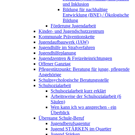
und Inklusion
Bildung für nachhaltige
Entwicklung (BNE) / Ökologische
Bildung
Förderung Jugendarbeit
Kinder- und Jugendschutzzentrum
Kommunale Präventionskette
Jugendaufbauwerk (JAW)
Jugendhilfe im Strafverfahren
Jugendhilfeplanung
Jugendzentren & Freizeiteinrichtungen
Offener Ganztag
Pflegestützpunkt: Beratung für junge, pflegende
Angehörige
Schulpsychologische Beratungsstelle
Schulsozialarbeit
Schulsozialarbeit kurz erklärt
Arbeitsweise der Schulsozialarbeit (6
Säulen)
Wen kann ich wo ansprechen - ein
Überblick
Übergang Schule-Beruf
Jugendberufsagentur
Jugend STÄRKEN im Quartier
Jugend Stärken