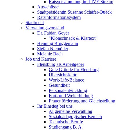
Ratsversammlung im LIVE Stream
Ausschüsse
Stadtpräsidentin Susanne Schäfer-Quäck
Ratsinformationssystem
Stadtrecht
Verwaltungsvorstand
Dr. Fabian Geyer
"Klönschnack & Klartext"
Henning Brüggemann
Stefan Niemöller
Melanie Bach
Job und Karriere
Flensburg als Arbeitgeber
Gute Gründe für Flensburg
Übersichtskarte
Work-Life-Balance
Gesundheit
Personalentwicklung
Fort- und Weiterbildung
Frauenförderung und Gleichstellung
Ihr Einstieg bei uns
Allgemeine Verwaltung
Sozialpädagogischer Bereich
Technische Berufe
Studiengang B. A.