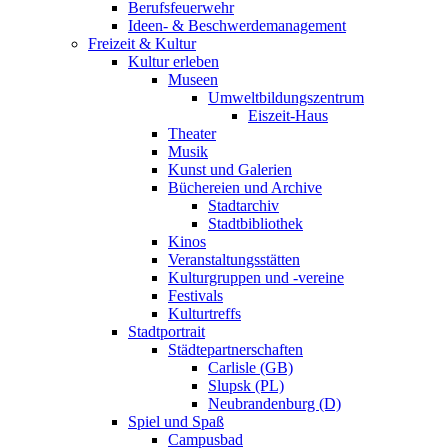
Berufsfeuerwehr
Ideen- & Beschwerdemanagement
Freizeit & Kultur
Kultur erleben
Museen
Umweltbildungszentrum
Eiszeit-Haus
Theater
Musik
Kunst und Galerien
Büchereien und Archive
Stadtarchiv
Stadtbibliothek
Kinos
Veranstaltungsstätten
Kulturgruppen und -vereine
Festivals
Kulturtreffs
Stadtportrait
Städtepartnerschaften
Carlisle (GB)
Slupsk (PL)
Neubrandenburg (D)
Spiel und Spaß
Campusbad