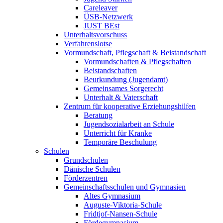
Careleaver
ÜSB-Netzwerk
JUST BEst
Unterhaltsvorschuss
Verfahrenslotse
Vormundschaft, Pflegschaft & Beistandschaft
Vormundschaften & Pflegschaften
Beistandschaften
Beurkundung (Jugendamt)
Gemeinsames Sorgerecht
Unterhalt & Vaterschaft
Zentrum für kooperative Erziehungshilfen
Beratung
Jugendsozialarbeit an Schule
Unterricht für Kranke
Temporäre Beschulung
Schulen
Grundschulen
Dänische Schulen
Förderzentren
Gemeinschaftsschulen und Gymnasien
Altes Gymnasium
Auguste-Viktoria-Schule
Fridtjof-Nansen-Schule
Fördegymnasium