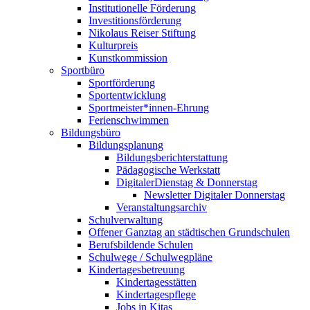
Institutionelle Förderung
Investitionsförderung
Nikolaus Reiser Stiftung
Kulturpreis
Kunstkommission
Sportbüro
Sportförderung
Sportentwicklung
Sportmeister*innen-Ehrung
Ferienschwimmen
Bildungsbüro
Bildungsplanung
Bildungsberichterstattung
Pädagogische Werkstatt
DigitalerDienstag & Donnerstag
Newsletter Digitaler Donnerstag
Veranstaltungsarchiv
Schulverwaltung
Offener Ganztag an städtischen Grundschulen
Berufsbildende Schulen
Schulwege / Schulwegpläne
Kindertagesbetreuung
Kindertagesstätten
Kindertagespflege
Jobs in Kitas