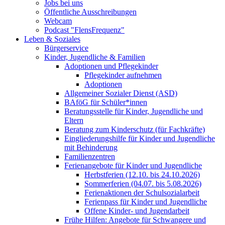
Jobs bei uns
Öffentliche Ausschreibungen
Webcam
Podcast "FlensFrequenz"
Leben & Soziales
Bürgerservice
Kinder, Jugendliche & Familien
Adoptionen und Pflegekinder
Pflegekinder aufnehmen
Adoptionen
Allgemeiner Sozialer Dienst (ASD)
BAföG für Schüler*innen
Beratungsstelle für Kinder, Jugendliche und
Eltern
Beratung zum Kinderschutz (für Fachkräfte)
Eingliederungshilfe für Kinder und Jugendliche
mit Behinderung
Familienzentren
Ferienangebote für Kinder und Jugendliche
Herbstferien (12.10. bis 24.10.2026)
Sommerferien (04.07. bis 5.08.2026)
Ferienaktionen der Schulsozialarbeit
Ferienpass für Kinder und Jugendliche
Offene Kinder- und Jugendarbeit
Frühe Hilfen: Angebote für Schwangere und