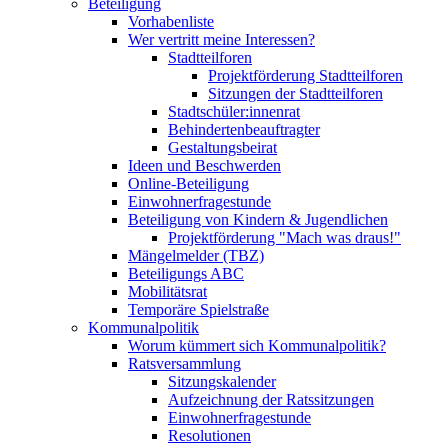
Beteiligung
Vorhabenliste
Wer vertritt meine Interessen?
Stadtteilforen
Projektförderung Stadtteilforen
Sitzungen der Stadtteilforen
Stadtschüler:innenrat
Behindertenbeauftragter
Gestaltungsbeirat
Ideen und Beschwerden
Online-Beteiligung
Einwohnerfragestunde
Beteiligung von Kindern & Jugendlichen
Projektförderung "Mach was draus!"
Mängelmelder (TBZ)
Beteiligungs ABC
Mobilitätsrat
Temporäre Spielstraße
Kommunalpolitik
Worum kümmert sich Kommunalpolitik?
Ratsversammlung
Sitzungskalender
Aufzeichnung der Ratssitzungen
Einwohnerfragestunde
Resolutionen