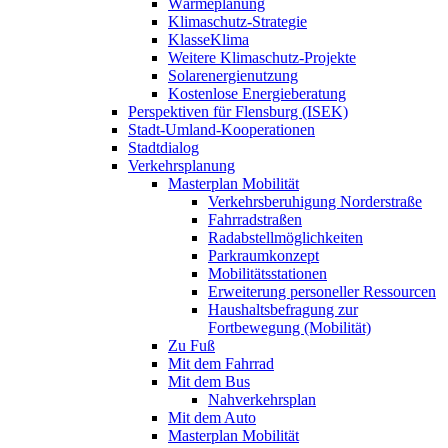
Wärmeplanung
Klimaschutz-Strategie
KlasseKlima
Weitere Klimaschutz-Projekte
Solarenergienutzung
Kostenlose Energieberatung
Perspektiven für Flensburg (ISEK)
Stadt-Umland-Kooperationen
Stadtdialog
Verkehrsplanung
Masterplan Mobilität
Verkehrsberuhigung Norderstraße
Fahrradstraßen
Radabstellmöglichkeiten
Parkraumkonzept
Mobilitätsstationen
Erweiterung personeller Ressourcen
Haushaltsbefragung zur
Fortbewegung (Mobilität)
Zu Fuß
Mit dem Fahrrad
Mit dem Bus
Nahverkehrsplan
Mit dem Auto
Masterplan Mobilität