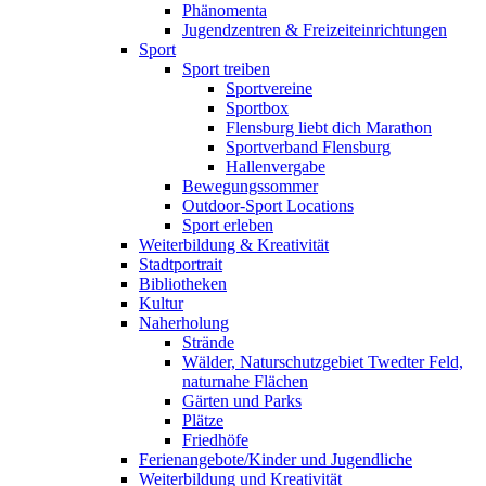
Phänomenta
Jugendzentren & Freizeiteinrichtungen
Sport
Sport treiben
Sportvereine
Sportbox
Flensburg liebt dich Marathon
Sportverband Flensburg
Hallenvergabe
Bewegungssommer
Outdoor-Sport Locations
Sport erleben
Weiterbildung & Kreativität
Stadtportrait
Bibliotheken
Kultur
Naherholung
Strände
Wälder, Naturschutzgebiet Twedter Feld,
naturnahe Flächen
Gärten und Parks
Plätze
Friedhöfe
Ferienangebote/Kinder und Jugendliche
Weiterbildung und Kreativität