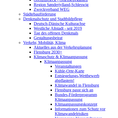
Region Sønderjylland-Schleswig
Zweckverband WEG
Städtebauförderung
Denkmalschutz und Stadtbildpflege
Deutsch-Dänische Kulturachse
Westliche Altstadt - seit 2019
Tag des offenen Denkmals
Gestaltungsbeirat
Verkehr, Mobilität, Klima
Aktuelles aus der Verkehrsplanung
Flensburg 2030+
Klimaschutz & Klimaanpassung
Klimaanpassung
Veranstaltungen
Kühle-Orte-Karte
Entsiegelungs-Wettbewerb
abpflastern!
Klimawandel in Flensburg
Flensburg passt sich an
Bundes-Förderprogramm
Klimaanpassung
Klimaanpassungskonzept
Informationen zum Schutz vor
Klimawandelrisiken