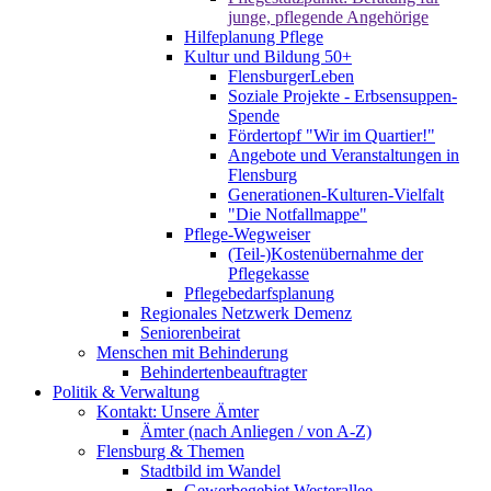
junge, pflegende Angehörige
Hilfeplanung Pflege
Kultur und Bildung 50+
FlensburgerLeben
Soziale Projekte - Erbsensuppen-
Spende
Fördertopf "Wir im Quartier!"
Angebote und Veranstaltungen in
Flensburg
Generationen-Kulturen-Vielfalt
"Die Notfallmappe"
Pflege-Wegweiser
(Teil-)Kostenübernahme der
Pflegekasse
Pflegebedarfsplanung
Regionales Netzwerk Demenz
Seniorenbeirat
Menschen mit Behinderung
Behindertenbeauftragter
Politik & Verwaltung
Kontakt: Unsere Ämter
Ämter (nach Anliegen / von A-Z)
Flensburg & Themen
Stadtbild im Wandel
Gewerbegebiet Westerallee