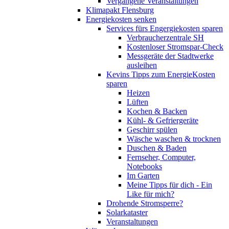
Vergangene Veranstaltungen
Klimapakt Flensburg
Energiekosten senken
Services fürs Engergiekosten sparen
Verbraucherzentrale SH
Kostenloser Stromspar-Check
Messgeräte der Stadtwerke
ausleihen
Kevins Tipps zum EnergieKosten
sparen
Heizen
Lüften
Kochen & Backen
Kühl- & Gefriergeräte
Geschirr spülen
Wäsche waschen & trocknen
Duschen & Baden
Fernseher, Computer,
Notebooks
Im Garten
Meine Tipps für dich - Ein
Like für mich?
Drohende Stromsperre?
Solarkataster
Veranstaltungen