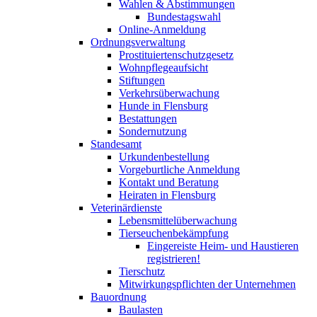
Wahlen & Abstimmungen
Bundestagswahl
Online-Anmeldung
Ordnungsverwaltung
Prostituiertenschutzgesetz
Wohnpflegeaufsicht
Stiftungen
Verkehrsüberwachung
Hunde in Flensburg
Bestattungen
Sondernutzung
Standesamt
Urkundenbestellung
Vorgeburtliche Anmeldung
Kontakt und Beratung
Heiraten in Flensburg
Veterinärdienste
Lebensmittelüberwachung
Tierseuchenbekämpfung
Eingereiste Heim- und Haustieren
registrieren!
Tierschutz
Mitwirkungspflichten der Unternehmen
Bauordnung
Baulasten