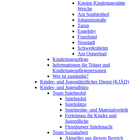
Kneipp Kindertagestätte
Weiche
Am Sophienhof
Johannisstraße
Tarup
Engelsby
Fruerlund
Neustadt
Schwedenheim
Am Ostseebad
Kindertagespflege
Informationen für Träger und
Kindertagespflegepersonen
Wer ist zuständig?
Kinder- und Jugendärztlicher Dienst (KJÄD)
Kinder- und Jugendbüro
Team Spielmobil
Spielmobil
Spielplätze
Spielgeräte- und Materialverleih
Ferienpass für Kinder und
Jugendliche
Flensburger Spielenacht
Team Sozialarbeit
Aktuelles aus diesem Bereich