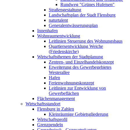
Rundweg "Grünes Hufeisen"
Straßengestaltung
Landschaftsplan der Stadt Flensburg
naturtalent
Generalentwässerungsplan
Innenhafen
Wohnraumentwicklung
Leitlinien Steuerung des Wohnungsbaus
Quartiersentwicklung Weiche
(Friedenskirche)
Wirtschaftsthemen der Stadtplanung
Zentren- und Einzelhandelskonzept
Erweiterung des Gewerbegebietes
Westerallee
Hafen
Ferienwohnungskonzept
Leitlinien zur Entwicklung von
Gewerbeflächen
Flächenmanagement
Wirtschaftsstandort
Flensburg in Zahlen
Kleinräumige Gebietsgliederung
Wirtschaftsprofil
Grenzpendeln
Grenzdreieck - Grænsetrekanten