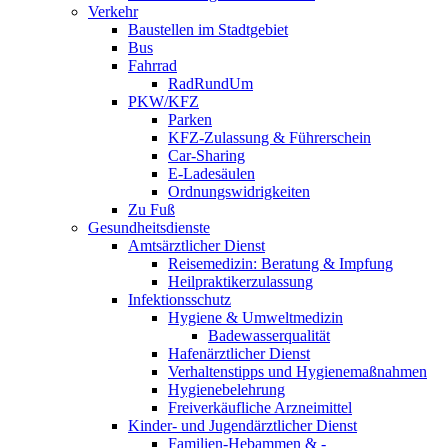
Verkehr
Baustellen im Stadtgebiet
Bus
Fahrrad
RadRundUm
PKW/KFZ
Parken
KFZ-Zulassung & Führerschein
Car-Sharing
E-Ladesäulen
Ordnungswidrigkeiten
Zu Fuß
Gesundheitsdienste
Amtsärztlicher Dienst
Reisemedizin: Beratung & Impfung
Heilpraktikerzulassung
Infektionsschutz
Hygiene & Umweltmedizin
Badewasserqualität
Hafenärztlicher Dienst
Verhaltenstipps und Hygienemaßnahmen
Hygienebelehrung
Freiverkäufliche Arzneimittel
Kinder- und Jugendärztlicher Dienst
Familien-Hebammen & -