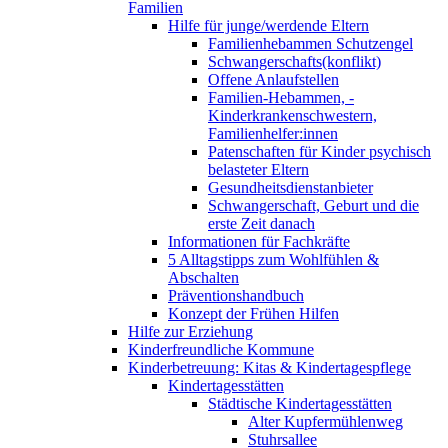
Familien
Hilfe für junge/werdende Eltern
Familienhebammen Schutzengel
Schwangerschafts(konflikt)
Offene Anlaufstellen
Familien-Hebammen, -
Kinderkrankenschwestern,
Familienhelfer:innen
Patenschaften für Kinder psychisch
belasteter Eltern
Gesundheitsdienstanbieter
Schwangerschaft, Geburt und die
erste Zeit danach
Informationen für Fachkräfte
5 Alltagstipps zum Wohlfühlen &
Abschalten
Präventionshandbuch
Konzept der Frühen Hilfen
Hilfe zur Erziehung
Kinderfreundliche Kommune
Kinderbetreuung: Kitas & Kindertagespflege
Kindertagesstätten
Städtische Kindertagesstätten
Alter Kupfermühlenweg
Stuhrsallee