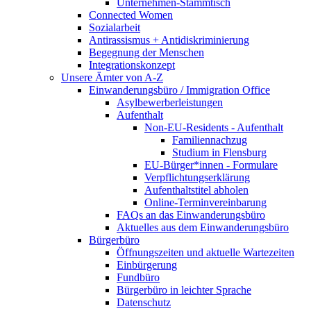
Unternehmen-Stammtisch
Connected Women
Sozialarbeit
Antirassismus + Antidiskriminierung
Begegnung der Menschen
Integrationskonzept
Unsere Ämter von A-Z
Einwanderungsbüro / Immigration Office
Asylbewerberleistungen
Aufenthalt
Non-EU-Residents - Aufenthalt
Familiennachzug
Studium in Flensburg
EU-Bürger*innen - Formulare
Verpflichtungserklärung
Aufenthaltstitel abholen
Online-Terminvereinbarung
FAQs an das Einwanderungsbüro
Aktuelles aus dem Einwanderungsbüro
Bürgerbüro
Öffnungszeiten und aktuelle Wartezeiten
Einbürgerung
Fundbüro
Bürgerbüro in leichter Sprache
Datenschutz