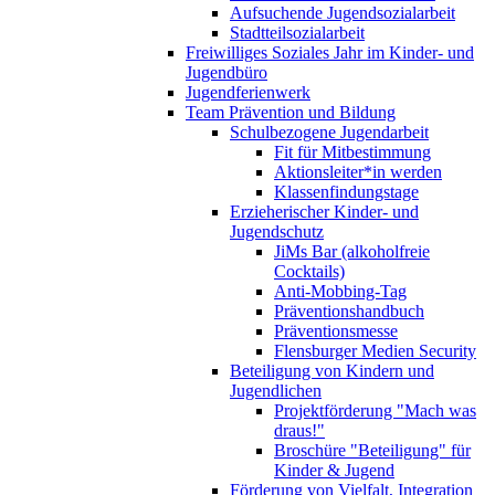
Aufsuchende Jugendsozialarbeit
Stadtteilsozialarbeit
Freiwilliges Soziales Jahr im Kinder- und
Jugendbüro
Jugendferienwerk
Team Prävention und Bildung
Schulbezogene Jugendarbeit
Fit für Mitbestimmung
Aktionsleiter*in werden
Klassenfindungstage
Erzieherischer Kinder- und
Jugendschutz
JiMs Bar (alkoholfreie
Cocktails)
Anti-Mobbing-Tag
Präventionshandbuch
Präventionsmesse
Flensburger Medien Security
Beteiligung von Kindern und
Jugendlichen
Projektförderung "Mach was
draus!"
Broschüre "Beteiligung" für
Kinder & Jugend
Förderung von Vielfalt, Integration