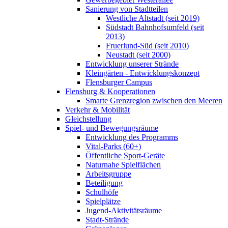
Sanierung von Stadtteilen
Westliche Altstadt (seit 2019)
Südstadt Bahnhofsumfeld (seit
2013)
Fruerlund-Süd (seit 2010)
Neustadt (seit 2000)
Entwicklung unserer Strände
Kleingärten - Entwicklungskonzept
Flensburger Campus
Flensburg & Kooperationen
Smarte Grenzregion zwischen den Meeren
Verkehr & Mobilität
Gleichstellung
Spiel- und Bewegungsräume
Entwicklung des Programms
Vital-Parks (60+)
Öffentliche Sport-Geräte
Naturnahe Spielflächen
Arbeitsgruppe
Beteiligung
Schulhöfe
Spielplätze
Jugend-Aktivitätsräume
Stadt-Strände