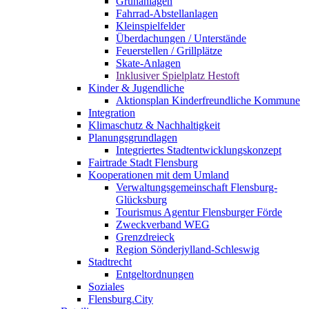
Grünanlagen
Fahrrad-Abstellanlagen
Kleinspielfelder
Überdachungen / Unterstände
Feuerstellen / Grillplätze
Skate-Anlagen
Inklusiver Spielplatz Hestoft
Kinder & Jugendliche
Aktionsplan Kinderfreundliche Kommune
Integration
Klimaschutz & Nachhaltigkeit
Planungsgrundlagen
Integriertes Stadtentwicklungskonzept
Fairtrade Stadt Flensburg
Kooperationen mit dem Umland
Verwaltungsgemeinschaft Flensburg-
Glücksburg
Tourismus Agentur Flensburger Förde
Zweckverband WEG
Grenzdreieck
Region Sönderjylland-Schleswig
Stadtrecht
Entgeltordnungen
Soziales
Flensburg.City