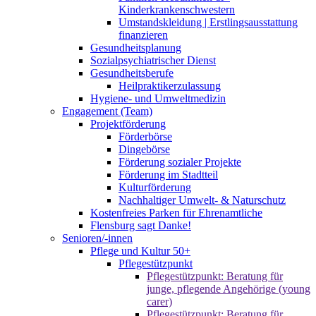
Kinderkrankenschwestern
Umstandskleidung | Erstlingsausstattung
finanzieren
Gesundheitsplanung
Sozialpsychiatrischer Dienst
Gesundheitsberufe
Heilpraktikerzulassung
Hygiene- und Umweltmedizin
Engagement (Team)
Projektförderung
Förderbörse
Dingebörse
Förderung sozialer Projekte
Förderung im Stadtteil
Kulturförderung
Nachhaltiger Umwelt- & Naturschutz
Kostenfreies Parken für Ehrenamtliche
Flensburg sagt Danke!
Senioren/-innen
Pflege und Kultur 50+
Pflegestützpunkt
Pflegestützpunkt: Beratung für
junge, pflegende Angehörige (young
carer)
Pflegestützpunkt: Beratung für