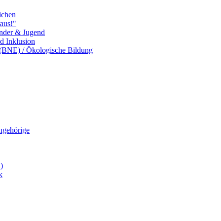
ichen
aus!"
inder & Jugend
nd Inklusion
 (BNE) / Ökologische Bildung
Angehörige
)
k