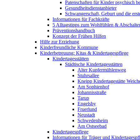
Patenschaften für Kinder psychisch bel
Gesundheitsdienstanbieter
Schwangerschaft, Geburt und die erst
Informationen für Fachkräfte
5 Alltagstipps zum Wohlfühlen & Abschalte
Präventionshandbuch
Konzept der Frühen Hilfen
Hilfe zur Erziehung
Kinderfreundliche Kommune
Kinderbetreuung: Kitas & Kindertagespflege
Kindertagesstätten
Städtische Kindertagesstätten
Alter Kupfermühlenweg
Stuhrsallee
Kneipp Kindertagestätte Weich
Am Sophienhof
Johannisstraße
Tarup
Engelsby
Fruerlund
Neustadt
Schwedenheim
Am Ostseebad
Kindertagespflege
Informationen für Träger und Kindertagespf