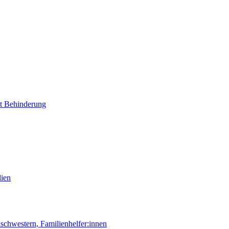
it Behinderung
lien
chwestern, Familienhelfer:innen