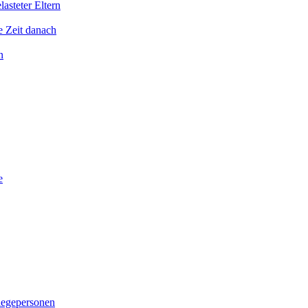
asteter Eltern
e Zeit danach
n
e
legepersonen