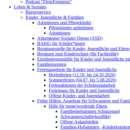
Podcast "FlensFrequenz"
Leben & Soziales
Bürgerservice
Kinder, Jugendliche & Familien
Adoptionen und Pflegekinder
Pflegekinder aufnehmen
Adoptionen
Allgemeiner Sozialer Dienst (ASD)
BAföG für Schüler*innen
Beratungsstelle für Kinder, Jugendliche und Eltern
Beratung zum Kinderschutz (für Fachkräfte)
Eingliederungshilfe für Kinder und Jugendliche m
Familienzentren
Ferienangebote für Kinder und Jugendliche
Herbstferien (12.10. bis 24.10.2026)
Sommerferien (04.07. bis 5.08.2026)
Ferienaktionen der Schulsozialarbeit
Ferienpass für Kinder und Jugendliche
Offene Kinder- und Jugendarbeit
Frühe Hilfen: Angebote für Schwangere und Fami
Hilfe für junge/werdende Eltern
Familienhebammen Schutzengel
Schwangerschafts(konflikt)
Offene Anlaufstellen
Familien-Hebammen, -Kinderkrankens