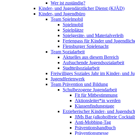
Wer ist zuständig?
Kinder- und Jugendärztlicher Dienst (KJÄD)
Kinder- und Jugendbüro
Team Spielmobil
Spielmobil
Spielplätze
Spielgeräte- und Materialverleih
Ferienpass für Kinder und Jugendlich
Flensburger Spielenacht
Team Sozialarbeit
Aktuelles aus diesem Bereich
Aufsuchende Jugendsozialarbeit
Stadtteilsozialarbeit
Freiwilliges Soziales Jahr im Kinder- und 
Jugendferienwerk
Team Prävention und Bildung
Schulbezogene Jugendarbeit
Fit für Mitbestimmung
Aktionsleiter*in werden
Klassenfindungstage
Erzieherischer Kinder- und Jugendsch
JiMs Bar (alkoholfreie Cocktail
Anti-Mobbing-Tag
Präventionshandbuch
Präventionsmesse