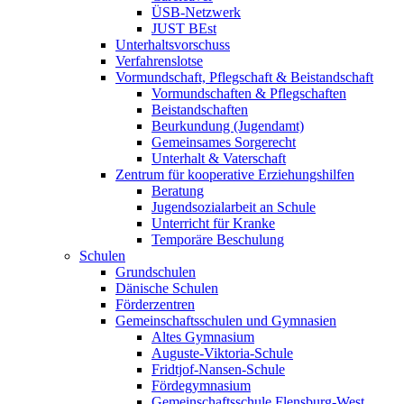
ÜSB-Netzwerk
JUST BEst
Unterhaltsvorschuss
Verfahrenslotse
Vormundschaft, Pflegschaft & Beistandschaft
Vormundschaften & Pflegschaften
Beistandschaften
Beurkundung (Jugendamt)
Gemeinsames Sorgerecht
Unterhalt & Vaterschaft
Zentrum für kooperative Erziehungshilfen
Beratung
Jugendsozialarbeit an Schule
Unterricht für Kranke
Temporäre Beschulung
Schulen
Grundschulen
Dänische Schulen
Förderzentren
Gemeinschaftsschulen und Gymnasien
Altes Gymnasium
Auguste-Viktoria-Schule
Fridtjof-Nansen-Schule
Fördegymnasium
Gemeinschaftsschule Flensburg-West