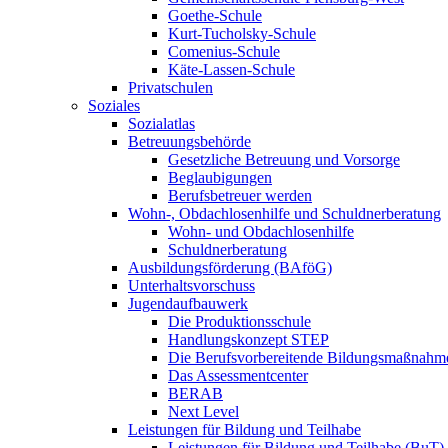
Goethe-Schule
Kurt-Tucholsky-Schule
Comenius-Schule
Käte-Lassen-Schule
Privatschulen
Soziales
Sozialatlas
Betreuungsbehörde
Gesetzliche Betreuung und Vorsorge
Beglaubigungen
Berufsbetreuer werden
Wohn-, Obdachlosenhilfe und Schuldnerberatung
Wohn- und Obdachlosenhilfe
Schuldnerberatung
Ausbildungsförderung (BAföG)
Unterhaltsvorschuss
Jugendaufbauwerk
Die Produktionsschule
Handlungskonzept STEP
Die Berufsvorbereitende Bildungsmaßnahm
Das Assessmentcenter
BERAB
Next Level
Leistungen für Bildung und Teilhabe
Leistungen für Bildung und Teilhabe (BuT)