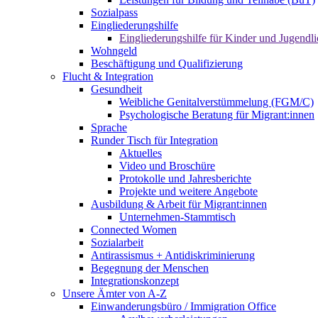
Sozialpass
Eingliederungshilfe
Eingliederungshilfe für Kinder und Jugendli
Wohngeld
Beschäftigung und Qualifizierung
Flucht & Integration
Gesundheit
Weibliche Genitalverstümmelung (FGM/C)
Psychologische Beratung für Migrant:innen
Sprache
Runder Tisch für Integration
Aktuelles
Video und Broschüre
Protokolle und Jahresberichte
Projekte und weitere Angebote
Ausbildung & Arbeit für Migrant:innen
Unternehmen-Stammtisch
Connected Women
Sozialarbeit
Antirassismus + Antidiskriminierung
Begegnung der Menschen
Integrationskonzept
Unsere Ämter von A-Z
Einwanderungsbüro / Immigration Office