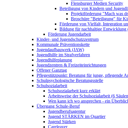
Flensburger Medien Security
Beteiligung von Kindern und Jugendl
Projektförderung "Mach was dr
Broschüre "Beteiligung" für K
Förderung von Vielfalt, Integration u
Bildung für nachhaltige Entwicklung
Förderung Jugendarbeit
Kinder- und Jugendschutzzentrum
Kommunale Präventionskette
Jugendaufbauwerk (JAW)
Jugendhilfe im Strafverfahren
Jugendhilfeplanung
Jugendzentren & Freizeiteinrichtungen
Offener Ganztag
Pflegestützpunkt: Beratung für junge, pflegende 
Schulpsychologische Beratungsstelle
Schulsozialarbeit
Schulsozialarbeit kurz erklärt
Arbeitsweise der Schulsozialarbeit (6 Säulen
Wen kann ich wo ansprechen - ein Überblic
Übergang Schule-Beruf
Jugendberufsagentur
Jugend STÄRKEN im Quartier
Jugend Stärken
Careleaver