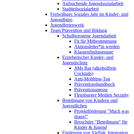
Aufsuchende Jugendsozialarbeit
Stadtteilsozialarbeit
Freiwilliges Soziales Jahr im Kinder- und
Jugendbüro
Jugendferienwerk
Team Prävention und Bildung
Schulbezogene Jugendarbeit
Fit für Mitbestimmung
Aktionsleiter*in werden
Klassenfindungstage
Erzieherischer Kinder- und
Jugendschutz
JiMs Bar (alkoholfreie
Cocktails)
Anti-Mobbing-Tag
Präventionshandbuch
Präventionsmesse
Flensburger Medien Security
Beteiligung von Kindern und
Jugendlichen
Projektförderung "Mach was
draus!"
Broschüre "Beteiligung" für
Kinder & Jugend
Förderung von Vielfalt, Integration