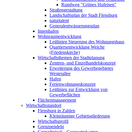
Rundweg "Grünes Hufeisen"
Straßengestaltung
Landschaftsplan der Stadt Flensburg
naturtalent
Generalentwässerungsplan
Innenhafen
Wohnraumentwicklung
Leitlinien Steuerung des Wohnungsbaus
Quartiersentwicklung Weiche
(Friedenskirche)
Wirtschaftsthemen der Stadtplanung
Zentren- und Einzelhandelskonzept
Erweiterung des Gewerbegebietes
Westerallee
Hafen
Ferienwohnungskonzept
Leitlinien zur Entwicklung von
Gewerbeflächen
Flächenmanagement
Wirtschaftsstandort
Flensburg in Zahlen
Kleinräumige Gebietsgliederung
Wirtschaftsprofil
Grenzpendeln
Grenzdreieck - Grænsetrekanten