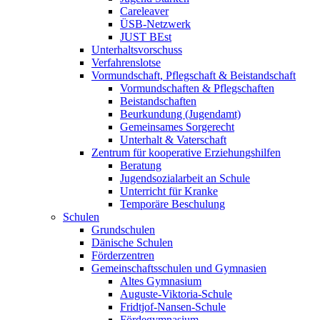
Careleaver
ÜSB-Netzwerk
JUST BEst
Unterhaltsvorschuss
Verfahrenslotse
Vormundschaft, Pflegschaft & Beistandschaft
Vormundschaften & Pflegschaften
Beistandschaften
Beurkundung (Jugendamt)
Gemeinsames Sorgerecht
Unterhalt & Vaterschaft
Zentrum für kooperative Erziehungshilfen
Beratung
Jugendsozialarbeit an Schule
Unterricht für Kranke
Temporäre Beschulung
Schulen
Grundschulen
Dänische Schulen
Förderzentren
Gemeinschaftsschulen und Gymnasien
Altes Gymnasium
Auguste-Viktoria-Schule
Fridtjof-Nansen-Schule
Fördegymnasium