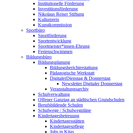
Institutionelle Förderung
Investitionsförderung
Nikolaus Reiser Stiftung
Kulturpreis
Kunstkommission
Sportbüro
Sportförderung
Sportentwicklung
Sportmeister*innen-Ehrung
Ferienschwimmen
Bildungsbüro
Bildungsplanung
Bildungsberichterstattung
Pädagogische Werkstatt
DigitalerDienstag & Donnerstag
Newsletter Digitaler Donnerstag
Veranstaltungsarchiv
Schulverwaltung
Offener Ganztag an städtischen Grundschulen
Berufsbildende Schulen
Schulwege / Schulwegpläne
Kindertagesbetreuung
Kindertagesstätten
Kindertagespflege
Jobs in Kitas