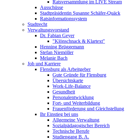
Ratsversammlung im LIVE Stream
Ausschüsse
Stadtpräsidentin Susanne Schäfer-Quäck
Ratsinformationssystem
Stadtrecht
Verwaltungsvorstand
Dr. Fabian Geyer
"Klönschnack & Klartext"
Henning Brüggemann
Stefan Niemöller
Melanie Bach
Job und Karriere
Flensburg als Arbeitgeber
Gute Gründe für Flensburg
Übersichtskarte
Work-Life-Balance
Gesundheit
Personalentwicklung
Fort- und Weiterbildung
Frauenförderung und Gleichstellung
Ihr Einstieg bei uns
Allgemeine Verwaltung
Sozialpädagogischer Bereich
Technische Berufe
Studiengang B. A.