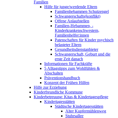
Familien
Hilfe für junge/werdende Eltern
Familienhebammen Schutzengel
Schwangerschafts(konflikt)
Offene Anlaufstellen
Familien-Hebammen, -
Kinderkrankenschwestern,
Familienhelfer:innen
Patenschaften für Kinder psychisch
belasteter Eltern
Gesundheitsdienstanbieter
Schwangerschaft, Geburt und die
erste Zeit danach
Informationen für Fachkräfte
5 Alltagstipps zum Wohlfühlen &
Abschalten
Präventionshandbuch
Konzept der Frühen Hilfen
Hilfe zur Erziehung
Kinderfreundliche Kommune
Kinderbetreuung: Kitas & Kindertagespflege
Kindertagesstätten
Städtische Kindertagesstätten
Alter Kupfermühlenweg
Stuhrsallee