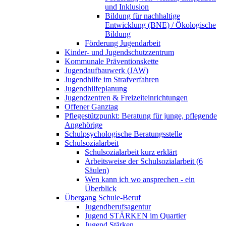
und Inklusion
Bildung für nachhaltige
Entwicklung (BNE) / Ökologische
Bildung
Förderung Jugendarbeit
Kinder- und Jugendschutzzentrum
Kommunale Präventionskette
Jugendaufbauwerk (JAW)
Jugendhilfe im Strafverfahren
Jugendhilfeplanung
Jugendzentren & Freizeiteinrichtungen
Offener Ganztag
Pflegestützpunkt: Beratung für junge, pflegende
Angehörige
Schulpsychologische Beratungsstelle
Schulsozialarbeit
Schulsozialarbeit kurz erklärt
Arbeitsweise der Schulsozialarbeit (6
Säulen)
Wen kann ich wo ansprechen - ein
Überblick
Übergang Schule-Beruf
Jugendberufsagentur
Jugend STÄRKEN im Quartier
Jugend Stärken