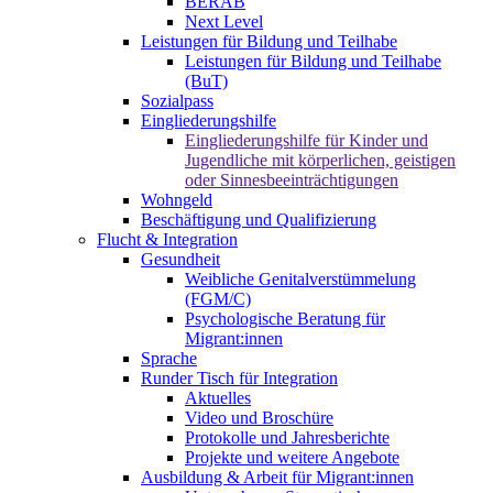
BERAB
Next Level
Leistungen für Bildung und Teilhabe
Leistungen für Bildung und Teilhabe
(BuT)
Sozialpass
Eingliederungshilfe
Eingliederungshilfe für Kinder und
Jugendliche mit körperlichen, geistigen
oder Sinnesbeeinträchtigungen
Wohngeld
Beschäftigung und Qualifizierung
Flucht & Integration
Gesundheit
Weibliche Genitalverstümmelung
(FGM/C)
Psychologische Beratung für
Migrant:innen
Sprache
Runder Tisch für Integration
Aktuelles
Video und Broschüre
Protokolle und Jahresberichte
Projekte und weitere Angebote
Ausbildung & Arbeit für Migrant:innen