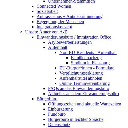
Unternehmen-Stammtisch
Connected Women
Sozialarbeit
Antirassismus + Antidiskriminierung
Begegnung der Menschen
Integrationskonzept
Unsere Ämter von A-Z
Einwanderungsbüro / Immigration Office
Asylbewerberleistungen
Aufenthalt
Non-EU-Residents - Aufenthalt
Familiennachzug
Studium in Flensburg
EU-Bürger*innen - Formulare
Verpflichtungserklärung
Aufenthaltstitel abholen
Online-Terminvereinbarung
FAQs an das Einwanderungsbüro
Aktuelles aus dem Einwanderungsbüro
Bürgerbüro
Öffnungszeiten und aktuelle Wartezeiten
Einbürgerung
Fundbüro
Bürgerbüro in leichter Sprache
Datenschutz