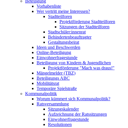
Beteiligung
Vorhabenliste
Wer vertritt meine Interessen?
Stadtteilforen
Projektförderung Stadtteilforen
Sitzungen der Stadtteilforen
Stadtschüler:innenrat
Behindertenbeauftragter
Gestaltungsbeirat
Ideen und Beschwerden
Online-Beteiligung
Einwohnerfragestunde
Beteiligung von Kindern & Jugendlichen
Projektförderung "Mach was draus!"
Mängelmelder (TBZ)
Beteiligungs ABC
Mobilitätsrat
Temporäre Spielstraße
Kommunalpolitik
Worum kümmert sich Kommunalpolitik?
Ratsversammlung
Sitzungskalender
Aufzeichnung der Ratssitzungen
Einwohnerfragestunde
Resolutionen