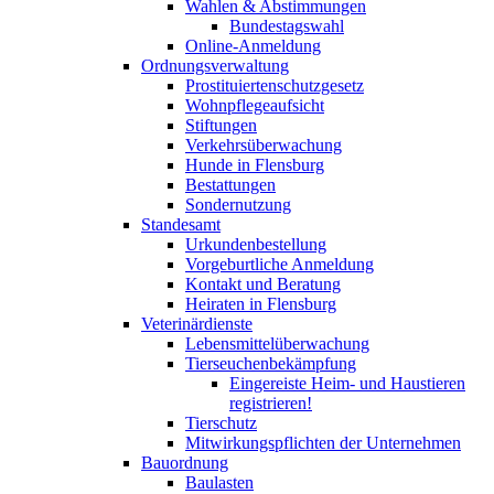
Wahlen & Abstimmungen
Bundestagswahl
Online-Anmeldung
Ordnungsverwaltung
Prostituiertenschutzgesetz
Wohnpflegeaufsicht
Stiftungen
Verkehrsüberwachung
Hunde in Flensburg
Bestattungen
Sondernutzung
Standesamt
Urkundenbestellung
Vorgeburtliche Anmeldung
Kontakt und Beratung
Heiraten in Flensburg
Veterinärdienste
Lebensmittelüberwachung
Tierseuchenbekämpfung
Eingereiste Heim- und Haustieren
registrieren!
Tierschutz
Mitwirkungspflichten der Unternehmen
Bauordnung
Baulasten