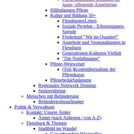
junge, pflegende Angehörige
Hilfeplanung Pflege
Kultur und Bildung 50+
FlensburgerLeben
Soziale Projekte - Erbsensuppen-
Spende
Fördertopf "Wir im Quartier!"
Angebote und Veranstaltungen in
Flensburg
Generationen-Kulturen-Vielfalt
"Die Notfallmappe"
Pflege-Wegweiser
(Teil-)Kostenübernahme der
Pflegekasse
Pflegebedarfsplanung
Regionales Netzwerk Demenz
Seniorenbeirat
Menschen mit Behinderung
Behindertenbeauftragter
Politik & Verwaltung
Kontakt: Unsere Ämter
Ämter (nach Anliegen / von A-Z)
Flensburg & Themen
Stadtbild im Wandel
Gewerbegebiet Westerallee