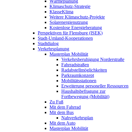
Wärmeplanung
Klimaschutz-Strategie
KlasseKlima
Weitere Klimaschutz-Projekte
Solarenergienutzung
Kostenlose Energieberatung
Perspektiven für Flensburg (ISEK)
Stadt-Umland-Kooperationen
Stadtdialog
Verkehrsplanung
Masterplan Mobilität
Verkehrsberuhigung Norderstraße
Fahrradstraßen
Radabstellmöglichkeiten
Parkraumkonzept
Mobilitätsstationen
Erweiterung personeller Ressourcen
Haushaltsbefragung zur
Fortbewegung (Mobilität)
Zu Fuß
Mit dem Fahrrad
Mit dem Bus
Nahverkehrsplan
Mit dem Auto
Masterplan Mobilität