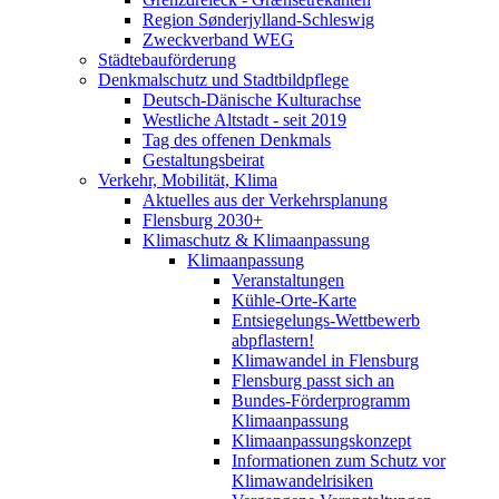
Region Sønderjylland-Schleswig
Zweckverband WEG
Städtebauförderung
Denkmalschutz und Stadtbildpflege
Deutsch-Dänische Kulturachse
Westliche Altstadt - seit 2019
Tag des offenen Denkmals
Gestaltungsbeirat
Verkehr, Mobilität, Klima
Aktuelles aus der Verkehrsplanung
Flensburg 2030+
Klimaschutz & Klimaanpassung
Klimaanpassung
Veranstaltungen
Kühle-Orte-Karte
Entsiegelungs-Wettbewerb
abpflastern!
Klimawandel in Flensburg
Flensburg passt sich an
Bundes-Förderprogramm
Klimaanpassung
Klimaanpassungskonzept
Informationen zum Schutz vor
Klimawandelrisiken