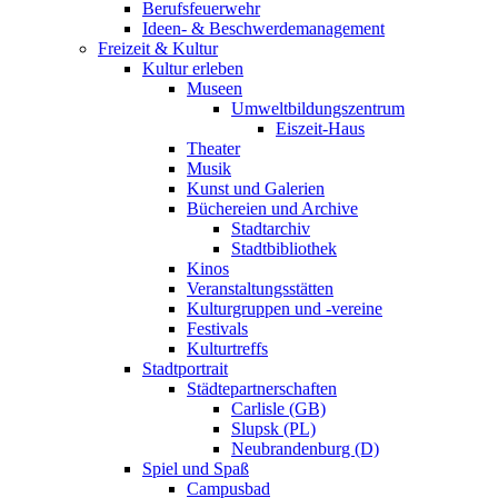
Berufsfeuerwehr
Ideen- & Beschwerdemanagement
Freizeit & Kultur
Kultur erleben
Museen
Umweltbildungszentrum
Eiszeit-Haus
Theater
Musik
Kunst und Galerien
Büchereien und Archive
Stadtarchiv
Stadtbibliothek
Kinos
Veranstaltungsstätten
Kulturgruppen und -vereine
Festivals
Kulturtreffs
Stadtportrait
Städtepartnerschaften
Carlisle (GB)
Slupsk (PL)
Neubrandenburg (D)
Spiel und Spaß
Campusbad