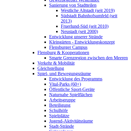
Sanierung von Stadtteilen
Westliche Altstadt (seit 2019)
Südstadt Bahnhofsumfeld (seit
2013)
Fruerlund-Süd (seit 2010)
Neustadt (seit 2000)
Entwicklung unserer Strände
Kleingärten - Entwicklungskonzept
Flensburger Campus
Flensburg & Kooperationen
Smarte Grenzregion zwischen den Meeren
Verkehr & Mobilität
Gleichstellung
Spiel- und Bewegungsräume
Entwicklung des Programms
Vital-Parks (60+)
Öffentliche Sport-Geräte
Naturnahe Spielflächen
Arbeitsgruppe
Beteiligung
Schulhöfe
Spielplätze
Jugend-Aktivitätsräume
Stadt-Strände