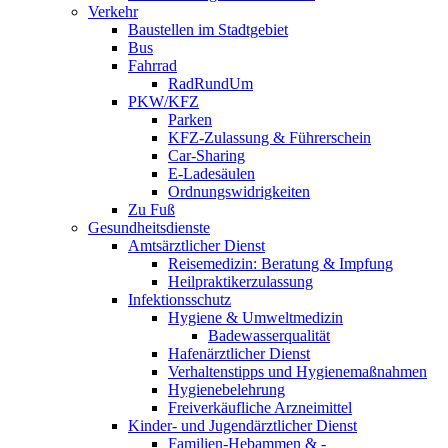
Verkehr
Baustellen im Stadtgebiet
Bus
Fahrrad
RadRundUm
PKW/KFZ
Parken
KFZ-Zulassung & Führerschein
Car-Sharing
E-Ladesäulen
Ordnungswidrigkeiten
Zu Fuß
Gesundheitsdienste
Amtsärztlicher Dienst
Reisemedizin: Beratung & Impfung
Heilpraktikerzulassung
Infektionsschutz
Hygiene & Umweltmedizin
Badewasserqualität
Hafenärztlicher Dienst
Verhaltenstipps und Hygienemaßnahmen
Hygienebelehrung
Freiverkäufliche Arzneimittel
Kinder- und Jugendärztlicher Dienst
Familien-Hebammen & -