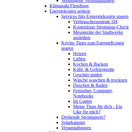
Vergangene Veranstaltungen
Klimapakt Flensburg
Energiekosten senken
Services fürs Engergiekosten sparen
Verbraucherzentrale SH
Kostenloser Stromspar-Check
Messgeräte der Stadtwerke
ausleihen
Kevins Tipps zum EnergieKosten
sparen
Heizen
Lüften
Kochen & Backen
Kühl- & Gefriergeräte
Geschirr spülen
Wäsche waschen & trocknen
Duschen & Baden
Fernseher, Computer,
Notebooks
Im Garten
Meine Tipps für dich - Ein
Like für mich?
Drohende Stromsperre?
Solarkataster
Veranstaltungen