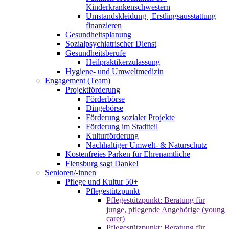
Kinderkrankenschwestern
Umstandskleidung | Erstlingsausstattung
finanzieren
Gesundheitsplanung
Sozialpsychiatrischer Dienst
Gesundheitsberufe
Heilpraktikerzulassung
Hygiene- und Umweltmedizin
Engagement (Team)
Projektförderung
Förderbörse
Dingebörse
Förderung sozialer Projekte
Förderung im Stadtteil
Kulturförderung
Nachhaltiger Umwelt- & Naturschutz
Kostenfreies Parken für Ehrenamtliche
Flensburg sagt Danke!
Senioren/-innen
Pflege und Kultur 50+
Pflegestützpunkt
Pflegestützpunkt: Beratung für
junge, pflegende Angehörige (young
carer)
Pflegestützpunkt: Beratung für