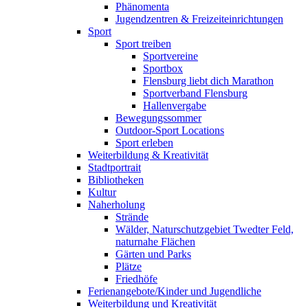
Phänomenta
Jugendzentren & Freizeiteinrichtungen
Sport
Sport treiben
Sportvereine
Sportbox
Flensburg liebt dich Marathon
Sportverband Flensburg
Hallenvergabe
Bewegungssommer
Outdoor-Sport Locations
Sport erleben
Weiterbildung & Kreativität
Stadtportrait
Bibliotheken
Kultur
Naherholung
Strände
Wälder, Naturschutzgebiet Twedter Feld,
naturnahe Flächen
Gärten und Parks
Plätze
Friedhöfe
Ferienangebote/Kinder und Jugendliche
Weiterbildung und Kreativität