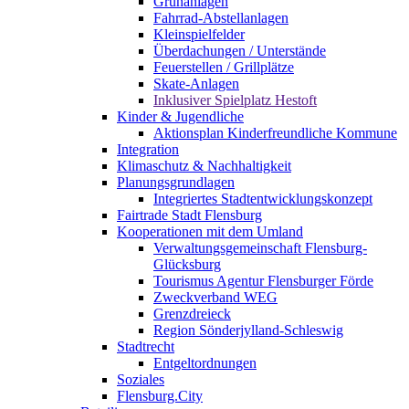
Grünanlagen
Fahrrad-Abstellanlagen
Kleinspielfelder
Überdachungen / Unterstände
Feuerstellen / Grillplätze
Skate-Anlagen
Inklusiver Spielplatz Hestoft
Kinder & Jugendliche
Aktionsplan Kinderfreundliche Kommune
Integration
Klimaschutz & Nachhaltigkeit
Planungsgrundlagen
Integriertes Stadtentwicklungskonzept
Fairtrade Stadt Flensburg
Kooperationen mit dem Umland
Verwaltungsgemeinschaft Flensburg-
Glücksburg
Tourismus Agentur Flensburger Förde
Zweckverband WEG
Grenzdreieck
Region Sönderjylland-Schleswig
Stadtrecht
Entgeltordnungen
Soziales
Flensburg.City