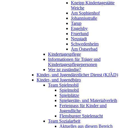
Kneipp Kindertagestätte
Weiche
Am Sophienhof
Johannisstraße
Tarup
Engelsby
Fruerlund
Neustadt
Schwedenheim
Am Ostseebad
Kindertagespflege
Informationen für Träger und
Kindertagespflegepersonen
Wer ist zuständig?
Kinder- und Jugendärztlicher Dienst (KJÄD)
Kinder- und Jugendbüro
Team Spielmobil
Spielmobil
Spielplätze
Spielgeräte- und Materialverleih
Ferienpass für Kinder und
Jugendliche
Flensburger Spielenacht
Team Sozialarbeit
Aktuelles aus diesem Bereich