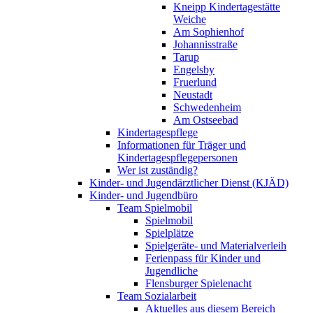
Kneipp Kindertagestätte
Weiche
Am Sophienhof
Johannisstraße
Tarup
Engelsby
Fruerlund
Neustadt
Schwedenheim
Am Ostseebad
Kindertagespflege
Informationen für Träger und
Kindertagespflegepersonen
Wer ist zuständig?
Kinder- und Jugendärztlicher Dienst (KJÄD)
Kinder- und Jugendbüro
Team Spielmobil
Spielmobil
Spielplätze
Spielgeräte- und Materialverleih
Ferienpass für Kinder und
Jugendliche
Flensburger Spielenacht
Team Sozialarbeit
Aktuelles aus diesem Bereich