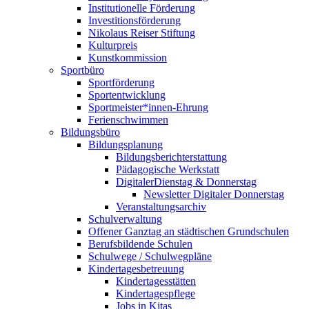
Institutionelle Förderung
Investitionsförderung
Nikolaus Reiser Stiftung
Kulturpreis
Kunstkommission
Sportbüro
Sportförderung
Sportentwicklung
Sportmeister*innen-Ehrung
Ferienschwimmen
Bildungsbüro
Bildungsplanung
Bildungsberichterstattung
Pädagogische Werkstatt
DigitalerDienstag & Donnerstag
Newsletter Digitaler Donnerstag
Veranstaltungsarchiv
Schulverwaltung
Offener Ganztag an städtischen Grundschulen
Berufsbildende Schulen
Schulwege / Schulwegpläne
Kindertagesbetreuung
Kindertagesstätten
Kindertagespflege
Jobs in Kitas