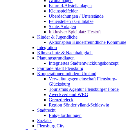
Grünanlagen
Fahrrad-Abstellanlagen
Kleinspielfelder
Überdachungen / Unterstände
Feuerstellen / Grillplätze
Skate-Anlagen
Inklusiver Spielplatz Hestoft
Kinder & Jugendliche
Aktionsplan Kinderfreundliche Kommune
Integration
Klimaschutz & Nachhaltigkeit
Planungsgrundlagen
Integriertes Stadtentwicklungskonzept
Fairtrade Stadt Flensburg
Kooperationen mit dem Umland
Verwaltungsgemeinschaft Flensburg-
Glücksburg
Tourismus Agentur Flensburger Förde
Zweckverband WEG
Grenzdreieck
Region Sönderjylland-Schleswig
Stadtrecht
Entgeltordnungen
Soziales
Flensburg.City