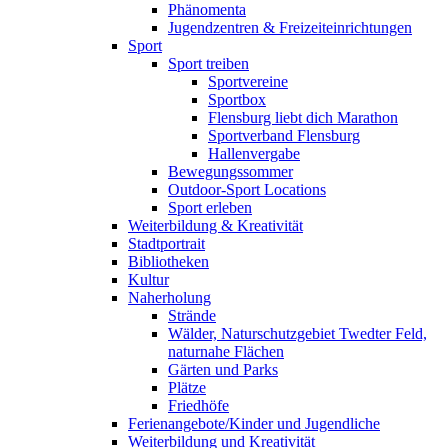
Phänomenta
Jugendzentren & Freizeiteinrichtungen
Sport
Sport treiben
Sportvereine
Sportbox
Flensburg liebt dich Marathon
Sportverband Flensburg
Hallenvergabe
Bewegungssommer
Outdoor-Sport Locations
Sport erleben
Weiterbildung & Kreativität
Stadtportrait
Bibliotheken
Kultur
Naherholung
Strände
Wälder, Naturschutzgebiet Twedter Feld,
naturnahe Flächen
Gärten und Parks
Plätze
Friedhöfe
Ferienangebote/Kinder und Jugendliche
Weiterbildung und Kreativität