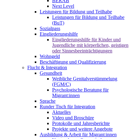
BERAB
Next Level
Leistungen für Bildung und Teilhabe
Leistungen für Bildung und Teilhabe
(BuT)
Sozialpass
Eingliederungshilfe
Eingliederungshilfe für Kinder und
Jugendliche mit körperlichen, geistigen
oder Sinnesbeeinträchtigungen
Wohngeld
Beschäftigung und Qualifizierung
Flucht & Integration
Gesundheit
Weibliche Genitalverstümmelung
(FGM/C)
Psychologische Beratung für
Migrant:innen
Sprache
Runder Tisch für Integration
Aktuelles
Video und Broschüre
Protokolle und Jahresberichte
Projekte und weitere Angebote
Ausbildung & Arbeit für Migrant:innen