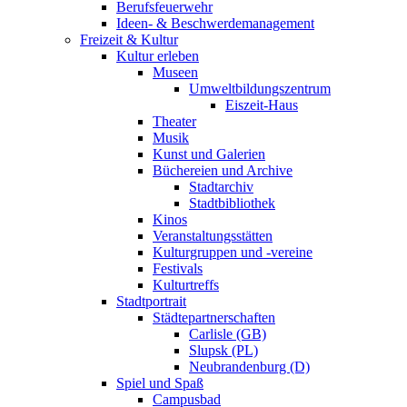
Berufsfeuerwehr
Ideen- & Beschwerdemanagement
Freizeit & Kultur
Kultur erleben
Museen
Umweltbildungszentrum
Eiszeit-Haus
Theater
Musik
Kunst und Galerien
Büchereien und Archive
Stadtarchiv
Stadtbibliothek
Kinos
Veranstaltungsstätten
Kulturgruppen und -vereine
Festivals
Kulturtreffs
Stadtportrait
Städtepartnerschaften
Carlisle (GB)
Slupsk (PL)
Neubrandenburg (D)
Spiel und Spaß
Campusbad