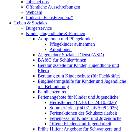
Jobs bei uns
Öffentliche Ausschreibungen
Webcam
Podcast "FlensFrequenz"
Leben & Soziales
Bürgerservice
Kinder, Jugendliche & Familien
Adoptionen und Pflegekinder
Pflegekinder aufnehmen
Adoptionen
Allgemeiner Sozialer Dienst (ASD)
BAföG für Schüler*innen
Beratungsstelle für Kinder, Jugendliche und
Eltern
Beratung zum Kinderschutz (für Fachkräfte)
Eingliederungshilfe für Kinder und Jugendliche
mit Behinderung
Familienzentren
Ferienangebote für Kinder und Jugendliche
Herbstferien (12.10. bis 24.10.2026)
Sommerferien (04.07. bis 5.08.2026)
Ferienaktionen der Schulsozialarbeit
Ferienpass für Kinder und Jugendliche
Offene Kinder- und Jugendarbeit
Frühe Hilfen: Angebote für Schwangere und