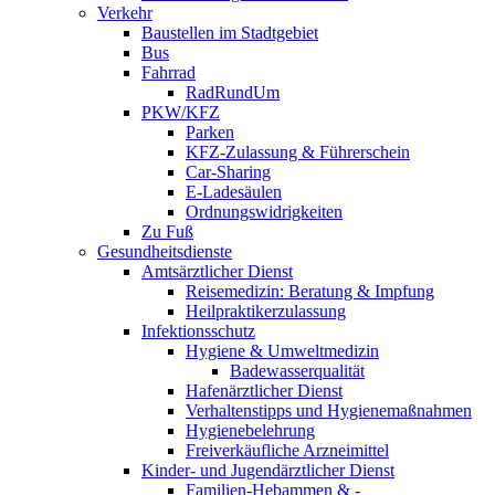
Verkehr
Baustellen im Stadtgebiet
Bus
Fahrrad
RadRundUm
PKW/KFZ
Parken
KFZ-Zulassung & Führerschein
Car-Sharing
E-Ladesäulen
Ordnungswidrigkeiten
Zu Fuß
Gesundheitsdienste
Amtsärztlicher Dienst
Reisemedizin: Beratung & Impfung
Heilpraktikerzulassung
Infektionsschutz
Hygiene & Umweltmedizin
Badewasserqualität
Hafenärztlicher Dienst
Verhaltenstipps und Hygienemaßnahmen
Hygienebelehrung
Freiverkäufliche Arzneimittel
Kinder- und Jugendärztlicher Dienst
Familien-Hebammen & -