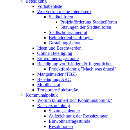
Beteiligung
Vorhabenliste
Wer vertritt meine Interessen?
Stadtteilforen
Projektförderung Stadtteilforen
Sitzungen der Stadtteilforen
Stadtschüler:innenrat
Behindertenbeauftragter
Gestaltungsbeirat
Ideen und Beschwerden
Online-Beteiligung
Einwohnerfragestunde
Beteiligung von Kindern & Jugendlichen
Projektförderung "Mach was draus!"
Mängelmelder (TBZ)
Beteiligungs ABC
Mobilitätsrat
Temporäre Spielstraße
Kommunalpolitik
Worum kümmert sich Kommunalpolitik?
Ratsversammlung
Sitzungskalender
Aufzeichnung der Ratssitzungen
Einwohnerfragestunde
Resolutionen