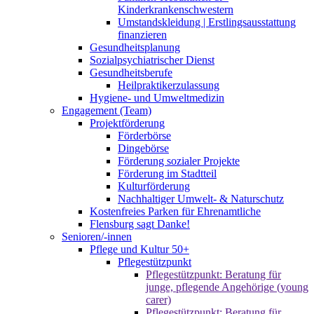
Kinderkrankenschwestern
Umstandskleidung | Erstlingsausstattung
finanzieren
Gesundheitsplanung
Sozialpsychiatrischer Dienst
Gesundheitsberufe
Heilpraktikerzulassung
Hygiene- und Umweltmedizin
Engagement (Team)
Projektförderung
Förderbörse
Dingebörse
Förderung sozialer Projekte
Förderung im Stadtteil
Kulturförderung
Nachhaltiger Umwelt- & Naturschutz
Kostenfreies Parken für Ehrenamtliche
Flensburg sagt Danke!
Senioren/-innen
Pflege und Kultur 50+
Pflegestützpunkt
Pflegestützpunkt: Beratung für
junge, pflegende Angehörige (young
carer)
Pflegestützpunkt: Beratung für