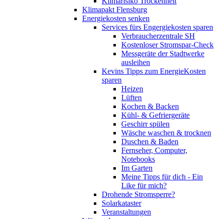
Klimarisiko Trockenheit
Klimapakt Flensburg
Energiekosten senken
Services fürs Engergiekosten sparen
Verbraucherzentrale SH
Kostenloser Stromspar-Check
Messgeräte der Stadtwerke
ausleihen
Kevins Tipps zum EnergieKosten
sparen
Heizen
Lüften
Kochen & Backen
Kühl- & Gefriergeräte
Geschirr spülen
Wäsche waschen & trocknen
Duschen & Baden
Fernseher, Computer,
Notebooks
Im Garten
Meine Tipps für dich - Ein
Like für mich?
Drohende Stromsperre?
Solarkataster
Veranstaltungen