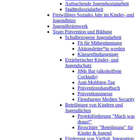
Aufsuchende Jugendsozialarbeit
Stadtteilsozialarbeit
Freiwilliges Soziales Jahr im Kinder- und
Jugendbüro
Jugendferienwerk
Team Prävention und Bildung
Schulbezogene Jugendarbeit
Fit für Mitbestimmung
Aktionsleiter*in werden
Klassenfindungstage
Erzieherischer Kinder- und
Jugendschutz
JiMs Bar (alkoholfreie
Cocktails)
Anti-Mobbing-Tag
Präventionshandbuch
Präventionsmesse
Flensburger Medien Security
Beteiligung von Kindern und
Jugendlichen
Projektförderung "Mach was
draus!"
Broschüre "Beteiligung" für
Kinder & Jugend
Förderung von Vielfalt, Integration