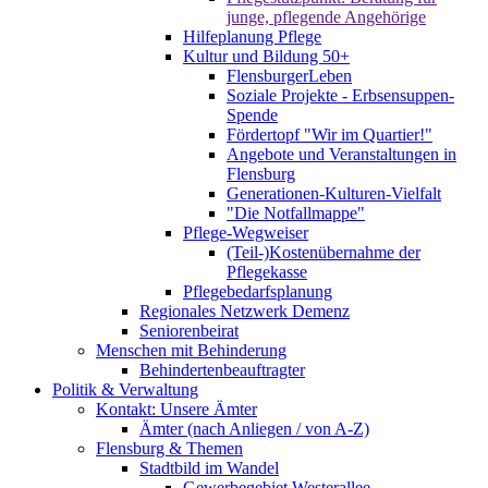
junge, pflegende Angehörige
Hilfeplanung Pflege
Kultur und Bildung 50+
FlensburgerLeben
Soziale Projekte - Erbsensuppen-
Spende
Fördertopf "Wir im Quartier!"
Angebote und Veranstaltungen in
Flensburg
Generationen-Kulturen-Vielfalt
"Die Notfallmappe"
Pflege-Wegweiser
(Teil-)Kostenübernahme der
Pflegekasse
Pflegebedarfsplanung
Regionales Netzwerk Demenz
Seniorenbeirat
Menschen mit Behinderung
Behindertenbeauftragter
Politik & Verwaltung
Kontakt: Unsere Ämter
Ämter (nach Anliegen / von A-Z)
Flensburg & Themen
Stadtbild im Wandel
Gewerbegebiet Westerallee