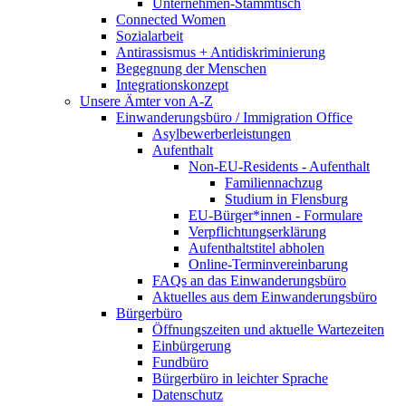
Unternehmen-Stammtisch
Connected Women
Sozialarbeit
Antirassismus + Antidiskriminierung
Begegnung der Menschen
Integrationskonzept
Unsere Ämter von A-Z
Einwanderungsbüro / Immigration Office
Asylbewerberleistungen
Aufenthalt
Non-EU-Residents - Aufenthalt
Familiennachzug
Studium in Flensburg
EU-Bürger*innen - Formulare
Verpflichtungserklärung
Aufenthaltstitel abholen
Online-Terminvereinbarung
FAQs an das Einwanderungsbüro
Aktuelles aus dem Einwanderungsbüro
Bürgerbüro
Öffnungszeiten und aktuelle Wartezeiten
Einbürgerung
Fundbüro
Bürgerbüro in leichter Sprache
Datenschutz