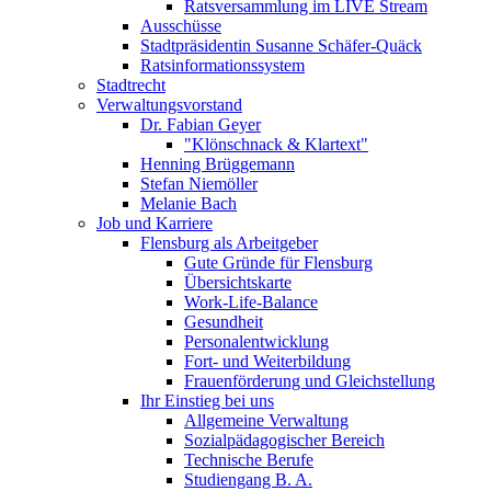
Ratsversammlung im LIVE Stream
Ausschüsse
Stadtpräsidentin Susanne Schäfer-Quäck
Ratsinformationssystem
Stadtrecht
Verwaltungsvorstand
Dr. Fabian Geyer
"Klönschnack & Klartext"
Henning Brüggemann
Stefan Niemöller
Melanie Bach
Job und Karriere
Flensburg als Arbeitgeber
Gute Gründe für Flensburg
Übersichtskarte
Work-Life-Balance
Gesundheit
Personalentwicklung
Fort- und Weiterbildung
Frauenförderung und Gleichstellung
Ihr Einstieg bei uns
Allgemeine Verwaltung
Sozialpädagogischer Bereich
Technische Berufe
Studiengang B. A.