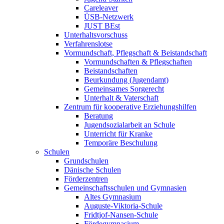
Careleaver
ÜSB-Netzwerk
JUST BEst
Unterhaltsvorschuss
Verfahrenslotse
Vormundschaft, Pflegschaft & Beistandschaft
Vormundschaften & Pflegschaften
Beistandschaften
Beurkundung (Jugendamt)
Gemeinsames Sorgerecht
Unterhalt & Vaterschaft
Zentrum für kooperative Erziehungshilfen
Beratung
Jugendsozialarbeit an Schule
Unterricht für Kranke
Temporäre Beschulung
Schulen
Grundschulen
Dänische Schulen
Förderzentren
Gemeinschaftsschulen und Gymnasien
Altes Gymnasium
Auguste-Viktoria-Schule
Fridtjof-Nansen-Schule
Fördegymnasium