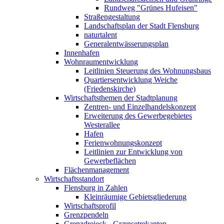
Rundweg "Grünes Hufeisen"
Straßengestaltung
Landschaftsplan der Stadt Flensburg
naturtalent
Generalentwässerungsplan
Innenhafen
Wohnraumentwicklung
Leitlinien Steuerung des Wohnungsbaus
Quartiersentwicklung Weiche
(Friedenskirche)
Wirtschaftsthemen der Stadtplanung
Zentren- und Einzelhandelskonzept
Erweiterung des Gewerbegebietes
Westerallee
Hafen
Ferienwohnungskonzept
Leitlinien zur Entwicklung von
Gewerbeflächen
Flächenmanagement
Wirtschaftsstandort
Flensburg in Zahlen
Kleinräumige Gebietsgliederung
Wirtschaftsprofil
Grenzpendeln
Grenzdreieck - Grænsetrekanten