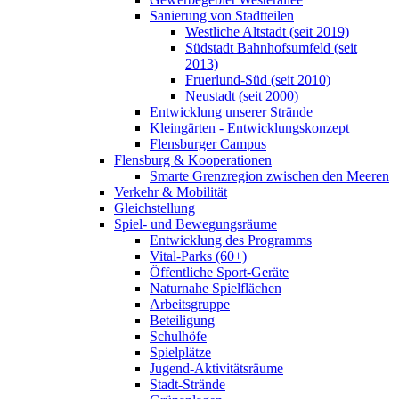
Sanierung von Stadtteilen
Westliche Altstadt (seit 2019)
Südstadt Bahnhofsumfeld (seit
2013)
Fruerlund-Süd (seit 2010)
Neustadt (seit 2000)
Entwicklung unserer Strände
Kleingärten - Entwicklungskonzept
Flensburger Campus
Flensburg & Kooperationen
Smarte Grenzregion zwischen den Meeren
Verkehr & Mobilität
Gleichstellung
Spiel- und Bewegungsräume
Entwicklung des Programms
Vital-Parks (60+)
Öffentliche Sport-Geräte
Naturnahe Spielflächen
Arbeitsgruppe
Beteiligung
Schulhöfe
Spielplätze
Jugend-Aktivitätsräume
Stadt-Strände