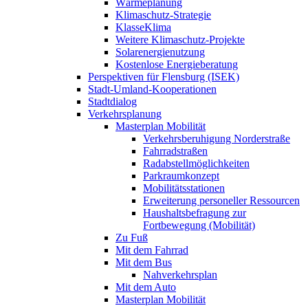
Wärmeplanung
Klimaschutz-Strategie
KlasseKlima
Weitere Klimaschutz-Projekte
Solarenergienutzung
Kostenlose Energieberatung
Perspektiven für Flensburg (ISEK)
Stadt-Umland-Kooperationen
Stadtdialog
Verkehrsplanung
Masterplan Mobilität
Verkehrsberuhigung Norderstraße
Fahrradstraßen
Radabstellmöglichkeiten
Parkraumkonzept
Mobilitätsstationen
Erweiterung personeller Ressourcen
Haushaltsbefragung zur
Fortbewegung (Mobilität)
Zu Fuß
Mit dem Fahrrad
Mit dem Bus
Nahverkehrsplan
Mit dem Auto
Masterplan Mobilität