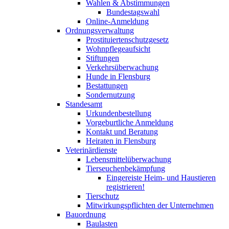
Wahlen & Abstimmungen
Bundestagswahl
Online-Anmeldung
Ordnungsverwaltung
Prostituiertenschutzgesetz
Wohnpflegeaufsicht
Stiftungen
Verkehrsüberwachung
Hunde in Flensburg
Bestattungen
Sondernutzung
Standesamt
Urkundenbestellung
Vorgeburtliche Anmeldung
Kontakt und Beratung
Heiraten in Flensburg
Veterinärdienste
Lebensmittelüberwachung
Tierseuchenbekämpfung
Eingereiste Heim- und Haustieren
registrieren!
Tierschutz
Mitwirkungspflichten der Unternehmen
Bauordnung
Baulasten