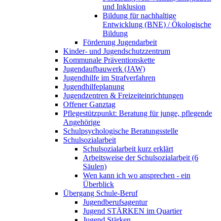
und Inklusion
Bildung für nachhaltige
Entwicklung (BNE) / Ökologische
Bildung
Förderung Jugendarbeit
Kinder- und Jugendschutzzentrum
Kommunale Präventionskette
Jugendaufbauwerk (JAW)
Jugendhilfe im Strafverfahren
Jugendhilfeplanung
Jugendzentren & Freizeiteinrichtungen
Offener Ganztag
Pflegestützpunkt: Beratung für junge, pflegende
Angehörige
Schulpsychologische Beratungsstelle
Schulsozialarbeit
Schulsozialarbeit kurz erklärt
Arbeitsweise der Schulsozialarbeit (6
Säulen)
Wen kann ich wo ansprechen - ein
Überblick
Übergang Schule-Beruf
Jugendberufsagentur
Jugend STÄRKEN im Quartier
Jugend Stärken