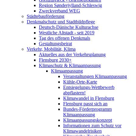
Region Sønderjylland-Schleswig
Zweckverband WEG
Städtebauförderung
Denkmalschutz und Stadtbildpflege
Deutsch-Dänische Kulturachse
Westliche Altstadt - seit 2019
Tag des offenen Denkmals
Gestaltungsbeirat
Verkehr, Mobilität, Klima
Aktuelles aus der Verkehrsplanung
Flensburg 2030+
Klimaschutz & Klimaanpassung
Klimaanpassung
Veranstaltungen Klimaanpassung
Kühle-Orte-Karte
Entsiegelungs-Wettbewerb
abpflastern!
Klimawandel in Flensburg
Flensburg passt sich an
Bundes-Förderprogramm
Klimaanpassung
Klimaanpassungskonzept
Informationen zum Schutz vor
Klimawandelrisiken