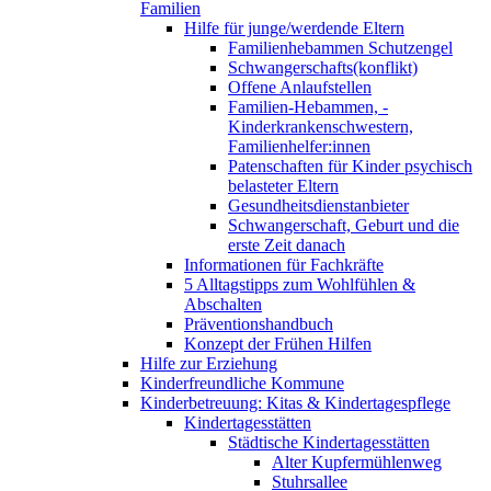
Familien
Hilfe für junge/werdende Eltern
Familienhebammen Schutzengel
Schwangerschafts(konflikt)
Offene Anlaufstellen
Familien-Hebammen, -
Kinderkrankenschwestern,
Familienhelfer:innen
Patenschaften für Kinder psychisch
belasteter Eltern
Gesundheitsdienstanbieter
Schwangerschaft, Geburt und die
erste Zeit danach
Informationen für Fachkräfte
5 Alltagstipps zum Wohlfühlen &
Abschalten
Präventionshandbuch
Konzept der Frühen Hilfen
Hilfe zur Erziehung
Kinderfreundliche Kommune
Kinderbetreuung: Kitas & Kindertagespflege
Kindertagesstätten
Städtische Kindertagesstätten
Alter Kupfermühlenweg
Stuhrsallee