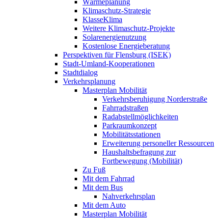
Wärmeplanung
Klimaschutz-Strategie
KlasseKlima
Weitere Klimaschutz-Projekte
Solarenergienutzung
Kostenlose Energieberatung
Perspektiven für Flensburg (ISEK)
Stadt-Umland-Kooperationen
Stadtdialog
Verkehrsplanung
Masterplan Mobilität
Verkehrsberuhigung Norderstraße
Fahrradstraßen
Radabstellmöglichkeiten
Parkraumkonzept
Mobilitätsstationen
Erweiterung personeller Ressourcen
Haushaltsbefragung zur
Fortbewegung (Mobilität)
Zu Fuß
Mit dem Fahrrad
Mit dem Bus
Nahverkehrsplan
Mit dem Auto
Masterplan Mobilität