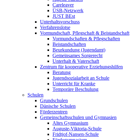
Careleaver
ÜSB-Netzwerk
JUST BEst
Unterhaltsvorschuss
Verfahrenslotse
Vormundschaft, Pflegschaft & Beistandschaft
Vormundschaften & Pflegschaften
Beistandschaften
Beurkundung (Jugendamt)
Gemeinsames Sorgerecht
Unterhalt & Vaterschaft
Zentrum für kooperative Erziehungshilfen
Beratung
Jugendsozialarbeit an Schule
Unterricht für Kranke
Temporäre Beschulung
Schulen
Grundschulen
Dänische Schulen
Förderzentren
Gemeinschaftsschulen und Gymnasien
Altes Gymnasium
Auguste-Viktoria-Schule
Fridtjof-Nansen-Schule
Fördegymnasium