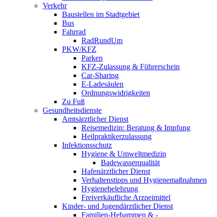
Verkehr
Baustellen im Stadtgebiet
Bus
Fahrrad
RadRundUm
PKW/KFZ
Parken
KFZ-Zulassung & Führerschein
Car-Sharing
E-Ladesäulen
Ordnungswidrigkeiten
Zu Fuß
Gesundheitsdienste
Amtsärztlicher Dienst
Reisemedizin: Beratung & Impfung
Heilpraktikerzulassung
Infektionsschutz
Hygiene & Umweltmedizin
Badewasserqualität
Hafenärztlicher Dienst
Verhaltenstipps und Hygienemaßnahmen
Hygienebelehrung
Freiverkäufliche Arzneimittel
Kinder- und Jugendärztlicher Dienst
Familien-Hebammen & -