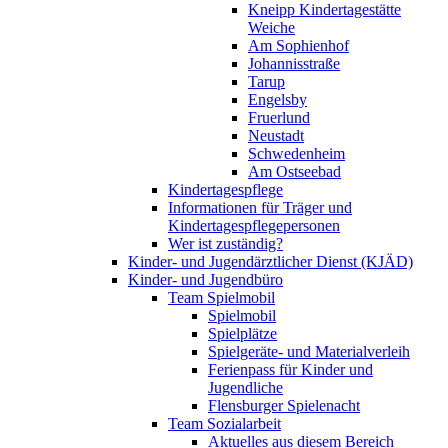
Kneipp Kindertagestätte
Weiche
Am Sophienhof
Johannisstraße
Tarup
Engelsby
Fruerlund
Neustadt
Schwedenheim
Am Ostseebad
Kindertagespflege
Informationen für Träger und
Kindertagespflegepersonen
Wer ist zuständig?
Kinder- und Jugendärztlicher Dienst (KJÄD)
Kinder- und Jugendbüro
Team Spielmobil
Spielmobil
Spielplätze
Spielgeräte- und Materialverleih
Ferienpass für Kinder und
Jugendliche
Flensburger Spielenacht
Team Sozialarbeit
Aktuelles aus diesem Bereich