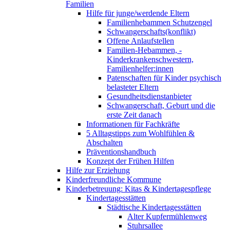
Familien
Hilfe für junge/werdende Eltern
Familienhebammen Schutzengel
Schwangerschafts(konflikt)
Offene Anlaufstellen
Familien-Hebammen, -
Kinderkrankenschwestern,
Familienhelfer:innen
Patenschaften für Kinder psychisch
belasteter Eltern
Gesundheitsdienstanbieter
Schwangerschaft, Geburt und die
erste Zeit danach
Informationen für Fachkräfte
5 Alltagstipps zum Wohlfühlen &
Abschalten
Präventionshandbuch
Konzept der Frühen Hilfen
Hilfe zur Erziehung
Kinderfreundliche Kommune
Kinderbetreuung: Kitas & Kindertagespflege
Kindertagesstätten
Städtische Kindertagesstätten
Alter Kupfermühlenweg
Stuhrsallee