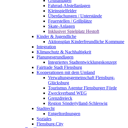
Grünanlagen
Fahrrad-Abstellanlagen
Kleinspielfelder
Überdachungen / Unterstände
Feuerstellen / Grillplätze
Skate-Anlagen
Inklusiver Spielplatz Hestoft
Kinder & Jugendliche
Aktionsplan Kinderfreundliche Kommune
Integration
Klimaschutz & Nachhaltigkeit
Planungsgrundlagen
Integriertes Stadtentwicklungskonzept
Fairtrade Stadt Flensburg
Kooperationen mit dem Umland
Verwaltungsgemeinschaft Flensburg-
Glücksburg
Tourismus Agentur Flensburger Förde
Zweckverband WEG
Grenzdreieck
Region Sönderjylland-Schleswig
Stadtrecht
Entgeltordnungen
Soziales
Flensburg.City