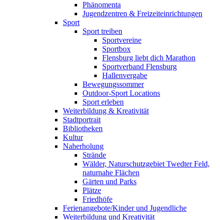
Phänomenta
Jugendzentren & Freizeiteinrichtungen
Sport
Sport treiben
Sportvereine
Sportbox
Flensburg liebt dich Marathon
Sportverband Flensburg
Hallenvergabe
Bewegungssommer
Outdoor-Sport Locations
Sport erleben
Weiterbildung & Kreativität
Stadtportrait
Bibliotheken
Kultur
Naherholung
Strände
Wälder, Naturschutzgebiet Twedter Feld,
naturnahe Flächen
Gärten und Parks
Plätze
Friedhöfe
Ferienangebote/Kinder und Jugendliche
Weiterbildung und Kreativität