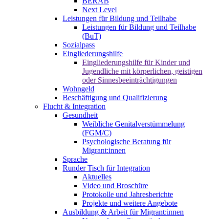
BERAB
Next Level
Leistungen für Bildung und Teilhabe
Leistungen für Bildung und Teilhabe
(BuT)
Sozialpass
Eingliederungshilfe
Eingliederungshilfe für Kinder und
Jugendliche mit körperlichen, geistigen
oder Sinnesbeeinträchtigungen
Wohngeld
Beschäftigung und Qualifizierung
Flucht & Integration
Gesundheit
Weibliche Genitalverstümmelung
(FGM/C)
Psychologische Beratung für
Migrant:innen
Sprache
Runder Tisch für Integration
Aktuelles
Video und Broschüre
Protokolle und Jahresberichte
Projekte und weitere Angebote
Ausbildung & Arbeit für Migrant:innen