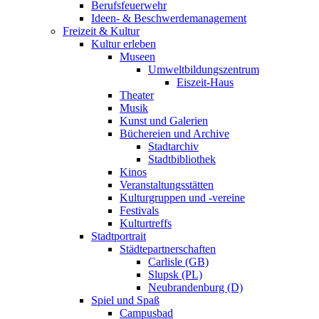
Berufsfeuerwehr
Ideen- & Beschwerdemanagement
Freizeit & Kultur
Kultur erleben
Museen
Umweltbildungszentrum
Eiszeit-Haus
Theater
Musik
Kunst und Galerien
Büchereien und Archive
Stadtarchiv
Stadtbibliothek
Kinos
Veranstaltungsstätten
Kulturgruppen und -vereine
Festivals
Kulturtreffs
Stadtportrait
Städtepartnerschaften
Carlisle (GB)
Slupsk (PL)
Neubrandenburg (D)
Spiel und Spaß
Campusbad