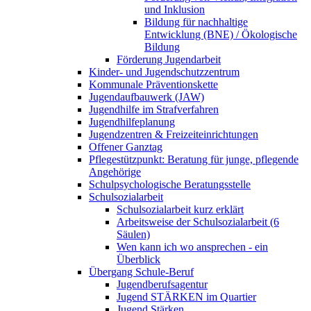
und Inklusion
Bildung für nachhaltige
Entwicklung (BNE) / Ökologische
Bildung
Förderung Jugendarbeit
Kinder- und Jugendschutzzentrum
Kommunale Präventionskette
Jugendaufbauwerk (JAW)
Jugendhilfe im Strafverfahren
Jugendhilfeplanung
Jugendzentren & Freizeiteinrichtungen
Offener Ganztag
Pflegestützpunkt: Beratung für junge, pflegende
Angehörige
Schulpsychologische Beratungsstelle
Schulsozialarbeit
Schulsozialarbeit kurz erklärt
Arbeitsweise der Schulsozialarbeit (6
Säulen)
Wen kann ich wo ansprechen - ein
Überblick
Übergang Schule-Beruf
Jugendberufsagentur
Jugend STÄRKEN im Quartier
Jugend Stärken