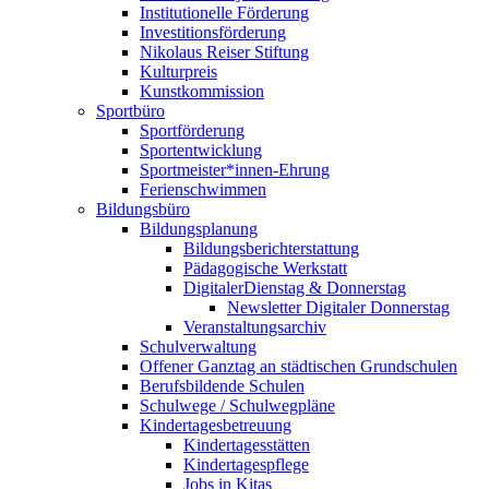
Institutionelle Förderung
Investitionsförderung
Nikolaus Reiser Stiftung
Kulturpreis
Kunstkommission
Sportbüro
Sportförderung
Sportentwicklung
Sportmeister*innen-Ehrung
Ferienschwimmen
Bildungsbüro
Bildungsplanung
Bildungsberichterstattung
Pädagogische Werkstatt
DigitalerDienstag & Donnerstag
Newsletter Digitaler Donnerstag
Veranstaltungsarchiv
Schulverwaltung
Offener Ganztag an städtischen Grundschulen
Berufsbildende Schulen
Schulwege / Schulwegpläne
Kindertagesbetreuung
Kindertagesstätten
Kindertagespflege
Jobs in Kitas