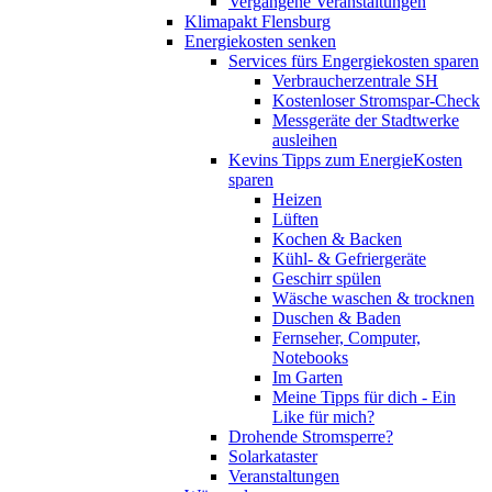
Vergangene Veranstaltungen
Klimapakt Flensburg
Energiekosten senken
Services fürs Engergiekosten sparen
Verbraucherzentrale SH
Kostenloser Stromspar-Check
Messgeräte der Stadtwerke
ausleihen
Kevins Tipps zum EnergieKosten
sparen
Heizen
Lüften
Kochen & Backen
Kühl- & Gefriergeräte
Geschirr spülen
Wäsche waschen & trocknen
Duschen & Baden
Fernseher, Computer,
Notebooks
Im Garten
Meine Tipps für dich - Ein
Like für mich?
Drohende Stromsperre?
Solarkataster
Veranstaltungen