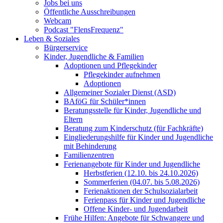
Jobs bei uns
Öffentliche Ausschreibungen
Webcam
Podcast "FlensFrequenz"
Leben & Soziales
Bürgerservice
Kinder, Jugendliche & Familien
Adoptionen und Pflegekinder
Pflegekinder aufnehmen
Adoptionen
Allgemeiner Sozialer Dienst (ASD)
BAföG für Schüler*innen
Beratungsstelle für Kinder, Jugendliche und
Eltern
Beratung zum Kinderschutz (für Fachkräfte)
Eingliederungshilfe für Kinder und Jugendliche
mit Behinderung
Familienzentren
Ferienangebote für Kinder und Jugendliche
Herbstferien (12.10. bis 24.10.2026)
Sommerferien (04.07. bis 5.08.2026)
Ferienaktionen der Schulsozialarbeit
Ferienpass für Kinder und Jugendliche
Offene Kinder- und Jugendarbeit
Frühe Hilfen: Angebote für Schwangere und