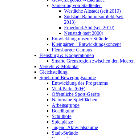
Sanierung von Stadtteilen
Westliche Altstadt (seit 2019)
Südstadt Bahnhofsumfeld (seit
2013)
Fruerlund-Süd (seit 2010)
Neustadt (seit 2000)
Entwicklung unserer Strände
Kleingärten - Entwicklungskonzept
Flensburger Campus
Flensburg & Kooperationen
Smarte Grenzregion zwischen den Meeren
Verkehr & Mobilität
Gleichstellung
Spiel- und Bewegungsräume
Entwicklung des Programms
Vital-Parks (60+)
Öffentliche Sport-Geräte
Naturnahe Spielflächen
Arbeitsgruppe
Beteiligung
Schulhöfe
Spielplätze
Jugend-Aktivitätsräume
Stadt-Strände