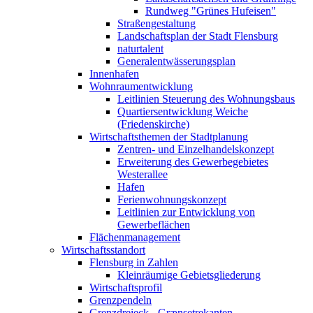
Rundweg "Grünes Hufeisen"
Straßengestaltung
Landschaftsplan der Stadt Flensburg
naturtalent
Generalentwässerungsplan
Innenhafen
Wohnraumentwicklung
Leitlinien Steuerung des Wohnungsbaus
Quartiersentwicklung Weiche
(Friedenskirche)
Wirtschaftsthemen der Stadtplanung
Zentren- und Einzelhandelskonzept
Erweiterung des Gewerbegebietes
Westerallee
Hafen
Ferienwohnungskonzept
Leitlinien zur Entwicklung von
Gewerbeflächen
Flächenmanagement
Wirtschaftsstandort
Flensburg in Zahlen
Kleinräumige Gebietsgliederung
Wirtschaftsprofil
Grenzpendeln
Grenzdreieck - Grænsetrekanten