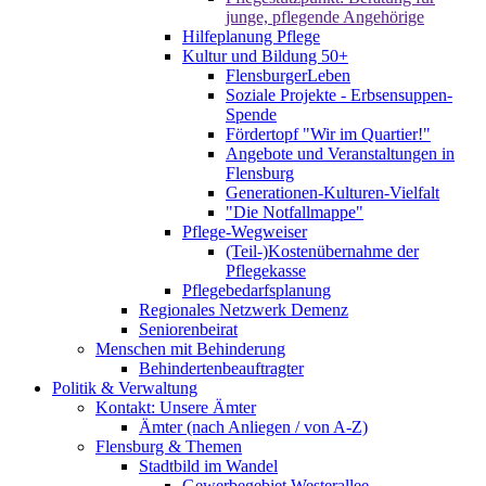
junge, pflegende Angehörige
Hilfeplanung Pflege
Kultur und Bildung 50+
FlensburgerLeben
Soziale Projekte - Erbsensuppen-
Spende
Fördertopf "Wir im Quartier!"
Angebote und Veranstaltungen in
Flensburg
Generationen-Kulturen-Vielfalt
"Die Notfallmappe"
Pflege-Wegweiser
(Teil-)Kostenübernahme der
Pflegekasse
Pflegebedarfsplanung
Regionales Netzwerk Demenz
Seniorenbeirat
Menschen mit Behinderung
Behindertenbeauftragter
Politik & Verwaltung
Kontakt: Unsere Ämter
Ämter (nach Anliegen / von A-Z)
Flensburg & Themen
Stadtbild im Wandel
Gewerbegebiet Westerallee