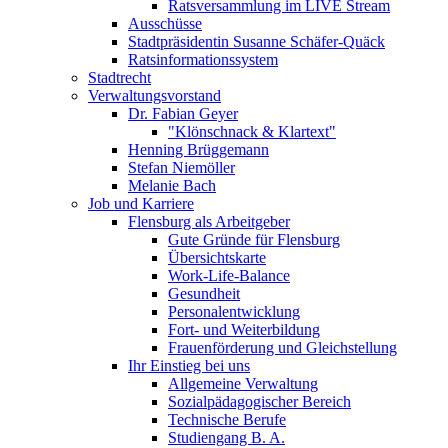
Ratsversammlung im LIVE Stream
Ausschüsse
Stadtpräsidentin Susanne Schäfer-Quäck
Ratsinformationssystem
Stadtrecht
Verwaltungsvorstand
Dr. Fabian Geyer
"Klönschnack & Klartext"
Henning Brüggemann
Stefan Niemöller
Melanie Bach
Job und Karriere
Flensburg als Arbeitgeber
Gute Gründe für Flensburg
Übersichtskarte
Work-Life-Balance
Gesundheit
Personalentwicklung
Fort- und Weiterbildung
Frauenförderung und Gleichstellung
Ihr Einstieg bei uns
Allgemeine Verwaltung
Sozialpädagogischer Bereich
Technische Berufe
Studiengang B. A.