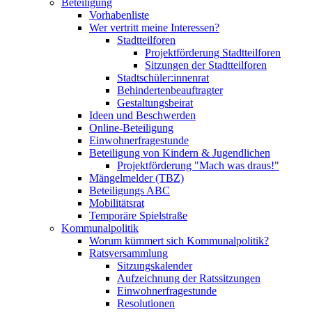
Beteiligung
Vorhabenliste
Wer vertritt meine Interessen?
Stadtteilforen
Projektförderung Stadtteilforen
Sitzungen der Stadtteilforen
Stadtschüler:innenrat
Behindertenbeauftragter
Gestaltungsbeirat
Ideen und Beschwerden
Online-Beteiligung
Einwohnerfragestunde
Beteiligung von Kindern & Jugendlichen
Projektförderung "Mach was draus!"
Mängelmelder (TBZ)
Beteiligungs ABC
Mobilitätsrat
Temporäre Spielstraße
Kommunalpolitik
Worum kümmert sich Kommunalpolitik?
Ratsversammlung
Sitzungskalender
Aufzeichnung der Ratssitzungen
Einwohnerfragestunde
Resolutionen