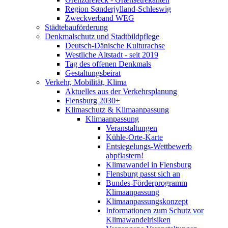
Region Sønderjylland-Schleswig
Zweckverband WEG
Städtebauförderung
Denkmalschutz und Stadtbildpflege
Deutsch-Dänische Kulturachse
Westliche Altstadt - seit 2019
Tag des offenen Denkmals
Gestaltungsbeirat
Verkehr, Mobilität, Klima
Aktuelles aus der Verkehrsplanung
Flensburg 2030+
Klimaschutz & Klimaanpassung
Klimaanpassung
Veranstaltungen
Kühle-Orte-Karte
Entsiegelungs-Wettbewerb
abpflastern!
Klimawandel in Flensburg
Flensburg passt sich an
Bundes-Förderprogramm
Klimaanpassung
Klimaanpassungskonzept
Informationen zum Schutz vor
Klimawandelrisiken