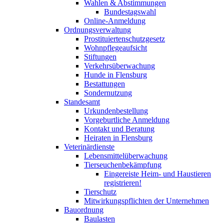
Wahlen & Abstimmungen
Bundestagswahl
Online-Anmeldung
Ordnungsverwaltung
Prostituiertenschutzgesetz
Wohnpflegeaufsicht
Stiftungen
Verkehrsüberwachung
Hunde in Flensburg
Bestattungen
Sondernutzung
Standesamt
Urkundenbestellung
Vorgeburtliche Anmeldung
Kontakt und Beratung
Heiraten in Flensburg
Veterinärdienste
Lebensmittelüberwachung
Tierseuchenbekämpfung
Eingereiste Heim- und Haustieren
registrieren!
Tierschutz
Mitwirkungspflichten der Unternehmen
Bauordnung
Baulasten