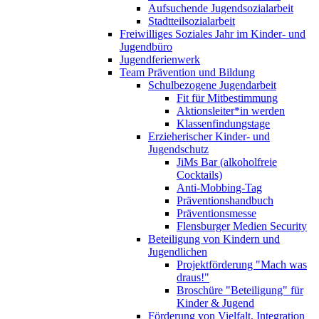
Aufsuchende Jugendsozialarbeit
Stadtteilsozialarbeit
Freiwilliges Soziales Jahr im Kinder- und
Jugendbüro
Jugendferienwerk
Team Prävention und Bildung
Schulbezogene Jugendarbeit
Fit für Mitbestimmung
Aktionsleiter*in werden
Klassenfindungstage
Erzieherischer Kinder- und
Jugendschutz
JiMs Bar (alkoholfreie
Cocktails)
Anti-Mobbing-Tag
Präventionshandbuch
Präventionsmesse
Flensburger Medien Security
Beteiligung von Kindern und
Jugendlichen
Projektförderung "Mach was
draus!"
Broschüre "Beteiligung" für
Kinder & Jugend
Förderung von Vielfalt, Integration