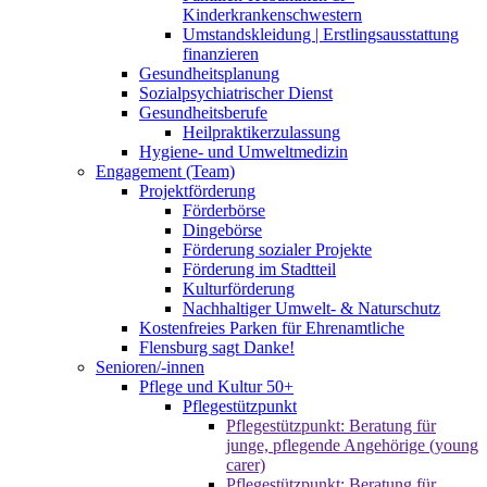
Kinderkrankenschwestern
Umstandskleidung | Erstlingsausstattung
finanzieren
Gesundheitsplanung
Sozialpsychiatrischer Dienst
Gesundheitsberufe
Heilpraktikerzulassung
Hygiene- und Umweltmedizin
Engagement (Team)
Projektförderung
Förderbörse
Dingebörse
Förderung sozialer Projekte
Förderung im Stadtteil
Kulturförderung
Nachhaltiger Umwelt- & Naturschutz
Kostenfreies Parken für Ehrenamtliche
Flensburg sagt Danke!
Senioren/-innen
Pflege und Kultur 50+
Pflegestützpunkt
Pflegestützpunkt: Beratung für
junge, pflegende Angehörige (young
carer)
Pflegestützpunkt: Beratung für