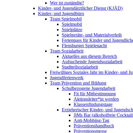
Wer ist zuständig?
Kinder- und Jugendärztlicher Dienst (KJÄD)
Kinder- und Jugendbüro
Team Spielmobil
Spielmobil
Spielplätze
Spielgeräte- und Materialverleih
Ferienpass für Kinder und Jugendlich
Flensburger Spielenacht
Team Sozialarbeit
Aktuelles aus diesem Bereich
Aufsuchende Jugendsozialarbeit
Stadtteilsozialarbeit
Freiwilliges Soziales Jahr im Kinder- und 
Jugendferienwerk
Team Prävention und Bildung
Schulbezogene Jugendarbeit
Fit für Mitbestimmung
Aktionsleiter*in werden
Klassenfindungstage
Erzieherischer Kinder- und Jugendsch
JiMs Bar (alkoholfreie Cocktail
Anti-Mobbing-Tag
Präventionshandbuch
Präventionsmesse