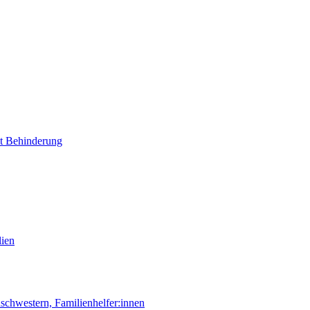
it Behinderung
lien
chwestern, Familienhelfer:innen