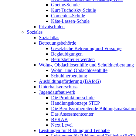
Goethe-Schule
Kurt-Tucholsky-Schule
Comenius-Schule
Käte-Lassen-Schule
Privatschulen
Soziales
Sozialatlas
Betreuungsbehörde
Gesetzliche Betreuung und Vorsorge
Beglaubigungen
Berufsbetreuer werden
Wohn-, Obdachlosenhilfe und Schuldnerberatung
Wohn- und Obdachlosenhilfe
Schuldnerberatung
Ausbildungsförderung (BAföG)
Unterhaltsvorschuss
Jugendaufbauwerk
Die Produktionsschule
Handlungskonzept STEP
Die Berufsvorbereitende Bildungsmaßnahm
Das Assessmentcenter
BERAB
Next Level
Leistungen für Bildung und Teilhabe
Leistungen für Bildung und Teilhabe (BuT)