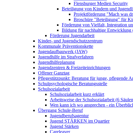
Flensburger Medien Security
Beteiligung von Kindern und Jugendl
Projektförderung "Mach was dr
Broschüre "Beteiligung" für K
Förderung von Vielfalt, Integration u
Bildung für nachhaltige Entwicklung
Förderung Jugendarbeit
Kinder- und Jugendschutzzentrum
Kommunale Präventionskette
Jugendaufbauwerk (JAW)
Jugendhilfe im Strafverfahren
Jugendhilfeplanung
Jugendzentren & Freizeiteinrichtungen
Offener Ganztag
Pflegestützpunkt: Beratung für junge, pflegende 
Schulpsychologische Beratungsstelle
Schulsozialarbeit
Schulsozialarbeit kurz erklärt
Arbeitsweise der Schulsozialarbeit (6 Säulen
Wen kann ich wo ansprechen - ein Überblic
Übergang Schule-Beruf
Jugendberufsagentur
Jugend STÄRKEN im Quartier
Jugend Stärken
Careleaver