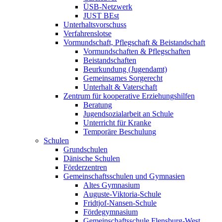
ÜSB-Netzwerk
JUST BEst
Unterhaltsvorschuss
Verfahrenslotse
Vormundschaft, Pflegschaft & Beistandschaft
Vormundschaften & Pflegschaften
Beistandschaften
Beurkundung (Jugendamt)
Gemeinsames Sorgerecht
Unterhalt & Vaterschaft
Zentrum für kooperative Erziehungshilfen
Beratung
Jugendsozialarbeit an Schule
Unterricht für Kranke
Temporäre Beschulung
Schulen
Grundschulen
Dänische Schulen
Förderzentren
Gemeinschaftsschulen und Gymnasien
Altes Gymnasium
Auguste-Viktoria-Schule
Fridtjof-Nansen-Schule
Fördegymnasium
Gemeinschaftsschule Flensburg-West