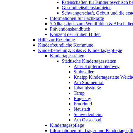
Patenschaften für Kinder psychisch bel
Gesundheitsdienstanbieter
Schwangerschaft, Geburt und die erst
Informationen für Fachkräfte
5 Alltagstipps zum Wohlfühlen & Abschalte
Präventionshandbuch
Konzept der Frühen Hilfen
Hilfe zur Erziehung
Kinderfreundliche Kommune
Kinderbetreuung: Kitas & Kindertagespflege
Kindertagesstätten
Städtische Kindertagesstätten
Alter Kupfermühlenweg
Stuhrsallee
Kneipp Kindertagestätte Weich
Am Sophienhof
Johannisstraße
Tarup
Engelsby
Fruerlund
Neustadt
Schwedenheim
Am Ostseebad
Kindertagespflege
Informationen für Träger und Kindertagespf