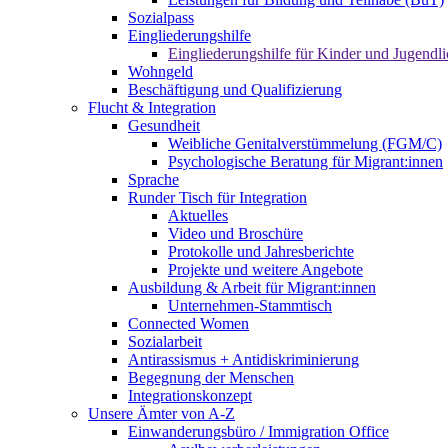
Sozialpass
Eingliederungshilfe
Eingliederungshilfe für Kinder und Jugendli
Wohngeld
Beschäftigung und Qualifizierung
Flucht & Integration
Gesundheit
Weibliche Genitalverstümmelung (FGM/C)
Psychologische Beratung für Migrant:innen
Sprache
Runder Tisch für Integration
Aktuelles
Video und Broschüre
Protokolle und Jahresberichte
Projekte und weitere Angebote
Ausbildung & Arbeit für Migrant:innen
Unternehmen-Stammtisch
Connected Women
Sozialarbeit
Antirassismus + Antidiskriminierung
Begegnung der Menschen
Integrationskonzept
Unsere Ämter von A-Z
Einwanderungsbüro / Immigration Office