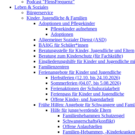
Podcast "FlensFrequenz"
Leben & Soziales
Bürgerservice
Kinder, Jugendliche & Familien
Adoptionen und Pflegekinder
Pflegekinder aufnehmen
Adoptionen
Allgemeiner Sozialer Dienst (ASD)
BAföG für Schüler*innen
Beratungsstelle für Kinder, Jugendliche und Eltern
Beratung zum Kinderschutz (für Fachkräfte)
Eingliederungshilfe für Kinder und Jugendliche m
Familienzentren
Ferienangebote für Kinder und Jugendliche
Herbstferien (12.10. bis 24.10.2026)
Sommerferien (04.07. bis 5.08.2026)
Ferienaktionen der Schulsozialarbeit
Ferienpass für Kinder und Jugendliche
Offene Kinder- und Jugendarbeit
Frühe Hilfen: Angebote für Schwangere und Fami
Hilfe für junge/werdende Eltern
Familienhebammen Schutzengel
Schwangerschafts(konflikt)
Offene Anlaufstellen
Familien-Hebammen, -Kinderkrankens