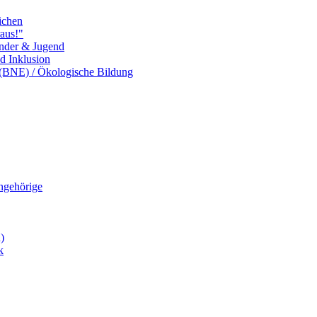
ichen
aus!"
inder & Jugend
nd Inklusion
 (BNE) / Ökologische Bildung
Angehörige
)
k