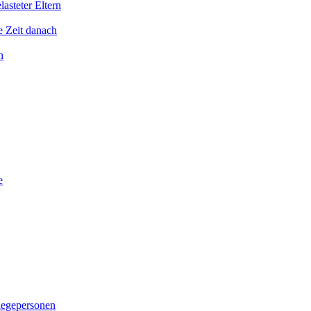
asteter Eltern
e Zeit danach
n
e
legepersonen