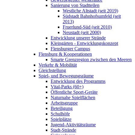
Sanierung von Stadtteilen
Westliche Altstadt (seit 2019)
Südstadt Bahnhofsumfeld (seit
2013)
Fruerlund-Süd (seit 2010)
Neustadt (seit 2000)
Entwicklung unserer Strände
Kleingärten - Entwicklungskonzept
Flensburger Campus
Flensburg & Kooperationen
Smarte Grenzregion zwischen den Meeren
Verkehr & Mobilität
Gleichstellung
Spiel- und Bewegungsräume
Entwicklung des Programms
Vital-Parks (60+)
Öffentliche Sport-Geräte
Naturnahe Spielflächen
Arbeitsgruppe
Beteiligung
Schulhöfe
Spielplätze
Jugend-Aktivitätsräume
Stadt-Strände