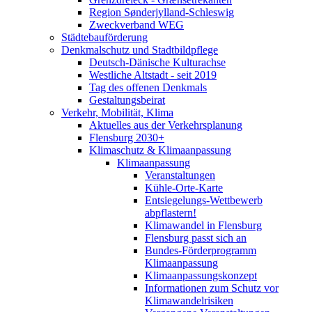
Region Sønderjylland-Schleswig
Zweckverband WEG
Städtebauförderung
Denkmalschutz und Stadtbildpflege
Deutsch-Dänische Kulturachse
Westliche Altstadt - seit 2019
Tag des offenen Denkmals
Gestaltungsbeirat
Verkehr, Mobilität, Klima
Aktuelles aus der Verkehrsplanung
Flensburg 2030+
Klimaschutz & Klimaanpassung
Klimaanpassung
Veranstaltungen
Kühle-Orte-Karte
Entsiegelungs-Wettbewerb
abpflastern!
Klimawandel in Flensburg
Flensburg passt sich an
Bundes-Förderprogramm
Klimaanpassung
Klimaanpassungskonzept
Informationen zum Schutz vor
Klimawandelrisiken