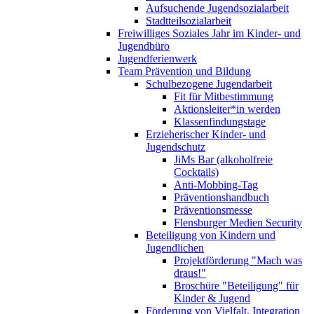
Aufsuchende Jugendsozialarbeit
Stadtteilsozialarbeit
Freiwilliges Soziales Jahr im Kinder- und
Jugendbüro
Jugendferienwerk
Team Prävention und Bildung
Schulbezogene Jugendarbeit
Fit für Mitbestimmung
Aktionsleiter*in werden
Klassenfindungstage
Erzieherischer Kinder- und
Jugendschutz
JiMs Bar (alkoholfreie
Cocktails)
Anti-Mobbing-Tag
Präventionshandbuch
Präventionsmesse
Flensburger Medien Security
Beteiligung von Kindern und
Jugendlichen
Projektförderung "Mach was
draus!"
Broschüre "Beteiligung" für
Kinder & Jugend
Förderung von Vielfalt, Integration