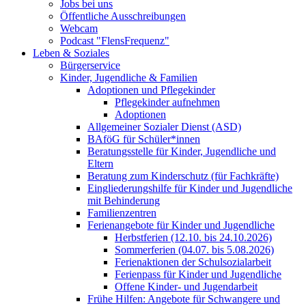
Jobs bei uns
Öffentliche Ausschreibungen
Webcam
Podcast "FlensFrequenz"
Leben & Soziales
Bürgerservice
Kinder, Jugendliche & Familien
Adoptionen und Pflegekinder
Pflegekinder aufnehmen
Adoptionen
Allgemeiner Sozialer Dienst (ASD)
BAföG für Schüler*innen
Beratungsstelle für Kinder, Jugendliche und
Eltern
Beratung zum Kinderschutz (für Fachkräfte)
Eingliederungshilfe für Kinder und Jugendliche
mit Behinderung
Familienzentren
Ferienangebote für Kinder und Jugendliche
Herbstferien (12.10. bis 24.10.2026)
Sommerferien (04.07. bis 5.08.2026)
Ferienaktionen der Schulsozialarbeit
Ferienpass für Kinder und Jugendliche
Offene Kinder- und Jugendarbeit
Frühe Hilfen: Angebote für Schwangere und