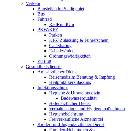
Verkehr
Baustellen im Stadtgebiet
Bus
Fahrrad
RadRundUm
PKW/KFZ
Parken
KFZ-Zulassung & Führerschein
Car-Sharing
E-Ladesäulen
Ordnungswidrigkeiten
Zu Fuß
Gesundheitsdienste
Amtsärztlicher Dienst
Reisemedizin: Beratung & Impfung
Heilpraktikerzulassung
Infektionsschutz
Hygiene & Umweltmedizin
Badewasserqualität
Hafenärztlicher Dienst
Verhaltenstipps und Hygienemaßnahmen
Hygienebelehrung
Freiverkäufliche Arzneimittel
Kinder- und Jugendärztlicher Dienst
Familien-Hebammen & -