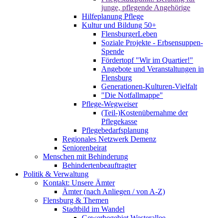
junge, pflegende Angehörige
Hilfeplanung Pflege
Kultur und Bildung 50+
FlensburgerLeben
Soziale Projekte - Erbsensuppen-
Spende
Fördertopf "Wir im Quartier!"
Angebote und Veranstaltungen in
Flensburg
Generationen-Kulturen-Vielfalt
"Die Notfallmappe"
Pflege-Wegweiser
(Teil-)Kostenübernahme der
Pflegekasse
Pflegebedarfsplanung
Regionales Netzwerk Demenz
Seniorenbeirat
Menschen mit Behinderung
Behindertenbeauftragter
Politik & Verwaltung
Kontakt: Unsere Ämter
Ämter (nach Anliegen / von A-Z)
Flensburg & Themen
Stadtbild im Wandel
Gewerbegebiet Westerallee