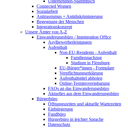
Unternehmen-Stammtisch
Connected Women
Sozialarbeit
Antirassismus + Antidiskriminierung
Begegnung der Menschen
Integrationskonzept
Unsere Ämter von A-Z
Einwanderungsbüro / Immigration Office
Asylbewerberleistungen
Aufenthalt
Non-EU-Residents - Aufenthalt
Familiennachzug
Studium in Flensburg
EU-Bürger*innen - Formulare
Verpflichtungserklärung
Aufenthaltstitel abholen
Online-Terminvereinbarung
FAQs an das Einwanderungsbüro
Aktuelles aus dem Einwanderungsbüro
Bürgerbüro
Öffnungszeiten und aktuelle Wartezeiten
Einbürgerung
Fundbüro
Bürgerbüro in leichter Sprache
Datenschutz