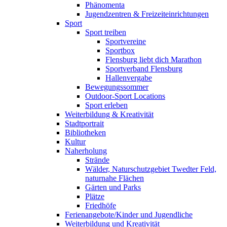
Phänomenta
Jugendzentren & Freizeiteinrichtungen
Sport
Sport treiben
Sportvereine
Sportbox
Flensburg liebt dich Marathon
Sportverband Flensburg
Hallenvergabe
Bewegungssommer
Outdoor-Sport Locations
Sport erleben
Weiterbildung & Kreativität
Stadtportrait
Bibliotheken
Kultur
Naherholung
Strände
Wälder, Naturschutzgebiet Twedter Feld,
naturnahe Flächen
Gärten und Parks
Plätze
Friedhöfe
Ferienangebote/Kinder und Jugendliche
Weiterbildung und Kreativität