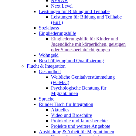
BERAB
Next Level
Leistungen für Bildung und Teilhabe
Leistungen für Bildung und Teilhabe
(BuT)
Sozialpass
Eingliederungshilfe
Eingliederungshilfe für Kinder und
Jugendliche mit körperlichen, geistigen
oder Sinnesbeeinträchtigungen
Wohngeld
Beschäftigung und Qualifizierung
Flucht & Integration
Gesundheit
Weibliche Genitalverstümmelung
(FGM/C)
Psychologische Beratung für
Migrant:innen
Sprache
Runder Tisch für Integration
Aktuelles
Video und Broschüre
Protokolle und Jahresberichte
Projekte und weitere Angebote
Ausbildung & Arbeit für Migrant:innen