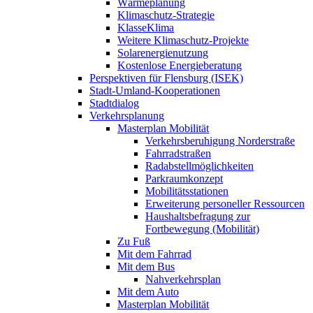
Wärmeplanung
Klimaschutz-Strategie
KlasseKlima
Weitere Klimaschutz-Projekte
Solarenergienutzung
Kostenlose Energieberatung
Perspektiven für Flensburg (ISEK)
Stadt-Umland-Kooperationen
Stadtdialog
Verkehrsplanung
Masterplan Mobilität
Verkehrsberuhigung Norderstraße
Fahrradstraßen
Radabstellmöglichkeiten
Parkraumkonzept
Mobilitätsstationen
Erweiterung personeller Ressourcen
Haushaltsbefragung zur
Fortbewegung (Mobilität)
Zu Fuß
Mit dem Fahrrad
Mit dem Bus
Nahverkehrsplan
Mit dem Auto
Masterplan Mobilität