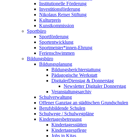
Institutionelle Förderung
Investitionsförderung
Nikolaus Reiser Stiftung
Kulturpreis
Kunstkommission
Sportbüro
Sportförderung
Sportentwicklung
Sportmeister*innen-Ehrung
Ferienschwimmen
Bildungsbüro
Bildungsplanung
Bildungsberichterstattung
Pädagogische Werkstatt
DigitalerDienstag & Donnerstag
Newsletter Digitaler Donnerstag
Veranstaltungsarchiv
Schulverwaltung
Offener Ganztag an städtischen Grundschulen
Berufsbildende Schulen
Schulwege / Schulwegpläne
Kindertagesbetreuung
Kindertagesstätten
Kindertagespflege
Jobs in Kitas