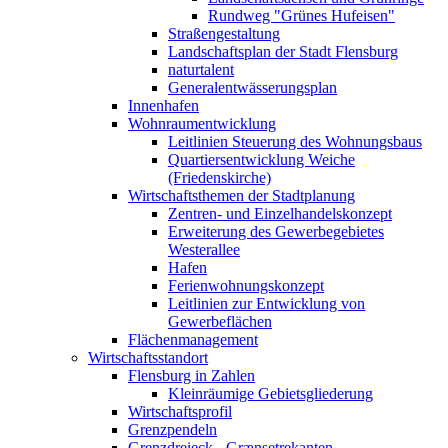
Rundweg "Grünes Hufeisen"
Straßengestaltung
Landschaftsplan der Stadt Flensburg
naturtalent
Generalentwässerungsplan
Innenhafen
Wohnraumentwicklung
Leitlinien Steuerung des Wohnungsbaus
Quartiersentwicklung Weiche
(Friedenskirche)
Wirtschaftsthemen der Stadtplanung
Zentren- und Einzelhandelskonzept
Erweiterung des Gewerbegebietes
Westerallee
Hafen
Ferienwohnungskonzept
Leitlinien zur Entwicklung von
Gewerbeflächen
Flächenmanagement
Wirtschaftsstandort
Flensburg in Zahlen
Kleinräumige Gebietsgliederung
Wirtschaftsprofil
Grenzpendeln
Grenzdreieck - Grænsetrekanten