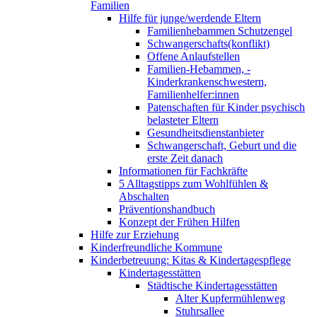
Familien
Hilfe für junge/werdende Eltern
Familienhebammen Schutzengel
Schwangerschafts(konflikt)
Offene Anlaufstellen
Familien-Hebammen, -
Kinderkrankenschwestern,
Familienhelfer:innen
Patenschaften für Kinder psychisch
belasteter Eltern
Gesundheitsdienstanbieter
Schwangerschaft, Geburt und die
erste Zeit danach
Informationen für Fachkräfte
5 Alltagstipps zum Wohlfühlen &
Abschalten
Präventionshandbuch
Konzept der Frühen Hilfen
Hilfe zur Erziehung
Kinderfreundliche Kommune
Kinderbetreuung: Kitas & Kindertagespflege
Kindertagesstätten
Städtische Kindertagesstätten
Alter Kupfermühlenweg
Stuhrsallee