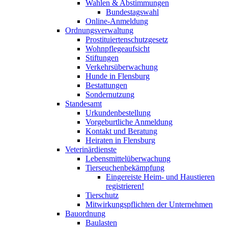
Wahlen & Abstimmungen
Bundestagswahl
Online-Anmeldung
Ordnungsverwaltung
Prostituiertenschutzgesetz
Wohnpflegeaufsicht
Stiftungen
Verkehrsüberwachung
Hunde in Flensburg
Bestattungen
Sondernutzung
Standesamt
Urkundenbestellung
Vorgeburtliche Anmeldung
Kontakt und Beratung
Heiraten in Flensburg
Veterinärdienste
Lebensmittelüberwachung
Tierseuchenbekämpfung
Eingereiste Heim- und Haustieren
registrieren!
Tierschutz
Mitwirkungspflichten der Unternehmen
Bauordnung
Baulasten