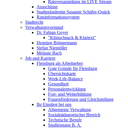
Ratsversammlung im LIVE Stream
Ausschüsse
Stadtpräsidentin Susanne Schäfer-Quäck
Ratsinformationssystem
Stadtrecht
Verwaltungsvorstand
Dr. Fabian Geyer
"Klönschnack & Klartext"
Henning Brüggemann
Stefan Niemöller
Melanie Bach
Job und Karriere
Flensburg als Arbeitgeber
Gute Gründe für Flensburg
Übersichtskarte
Work-Life-Balance
Gesundheit
Personalentwicklung
Fort- und Weiterbildung
Frauenförderung und Gleichstellung
Ihr Einstieg bei uns
Allgemeine Verwaltung
Sozialpädagogischer Bereich
Technische Berufe
Studiengang B. A.