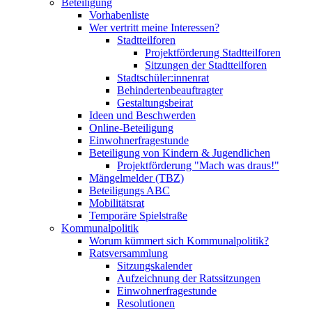
Beteiligung
Vorhabenliste
Wer vertritt meine Interessen?
Stadtteilforen
Projektförderung Stadtteilforen
Sitzungen der Stadtteilforen
Stadtschüler:innenrat
Behindertenbeauftragter
Gestaltungsbeirat
Ideen und Beschwerden
Online-Beteiligung
Einwohnerfragestunde
Beteiligung von Kindern & Jugendlichen
Projektförderung "Mach was draus!"
Mängelmelder (TBZ)
Beteiligungs ABC
Mobilitätsrat
Temporäre Spielstraße
Kommunalpolitik
Worum kümmert sich Kommunalpolitik?
Ratsversammlung
Sitzungskalender
Aufzeichnung der Ratssitzungen
Einwohnerfragestunde
Resolutionen