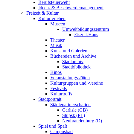
Berufsfeuerwehr
Ideen- & Beschwerdemanagement
Freizeit & Kultur
Kultur erleben
Museen
Umweltbildungszentrum
Eiszeit-Haus
Theater
Musik
Kunst und Galerien
Büchereien und Archive
Stadtarchiv
Stadtbibliothek
Kinos
Veranstaltungsstätten
Kulturgruppen und -vereine
Festivals
Kulturtreffs
Stadtportrait
Städtepartnerschaften
Carlisle (GB)
Slupsk (PL)
Neubrandenburg (D)
Spiel und Spaß
Campusbad