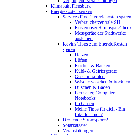
Vergangene Veranstaltungen
Klimapakt Flensburg
Energiekosten senken
Services fürs Engergiekosten sparen
Verbraucherzentrale SH
Kostenloser Stromspar-Check
Messgeräte der Stadtwerke
ausleihen
Kevins Tipps zum EnergieKosten
sparen
Heizen
Lüften
Kochen & Backen
Kühl- & Gefriergeräte
Geschirr spülen
Wäsche waschen & trocknen
Duschen & Baden
Fernseher, Computer,
Notebooks
Im Garten
Meine Tipps für dich - Ein
Like für mich?
Drohende Stromsperre?
Solarkataster
Veranstaltungen