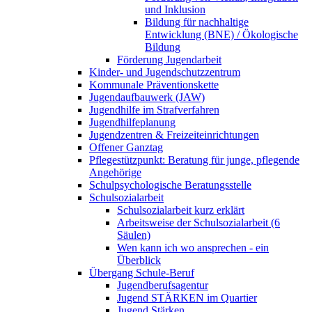
und Inklusion
Bildung für nachhaltige
Entwicklung (BNE) / Ökologische
Bildung
Förderung Jugendarbeit
Kinder- und Jugendschutzzentrum
Kommunale Präventionskette
Jugendaufbauwerk (JAW)
Jugendhilfe im Strafverfahren
Jugendhilfeplanung
Jugendzentren & Freizeiteinrichtungen
Offener Ganztag
Pflegestützpunkt: Beratung für junge, pflegende
Angehörige
Schulpsychologische Beratungsstelle
Schulsozialarbeit
Schulsozialarbeit kurz erklärt
Arbeitsweise der Schulsozialarbeit (6
Säulen)
Wen kann ich wo ansprechen - ein
Überblick
Übergang Schule-Beruf
Jugendberufsagentur
Jugend STÄRKEN im Quartier
Jugend Stärken