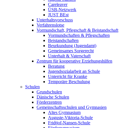
Careleaver
ÜSB-Netzwerk
JUST BEst
Unterhaltsvorschuss
Verfahrenslotse
Vormundschaft, Pflegschaft & Beistandschaft
Vormundschaften & Pflegschaften
Beistandschaften
Beurkundung (Jugendamt)
Gemeinsames Sorgerecht
Unterhalt & Vaterschaft
Zentrum für kooperative Erziehungshilfen
Beratung
Jugendsozialarbeit an Schule
Unterricht für Kranke
Temporäre Beschulung
Schulen
Grundschulen
Dänische Schulen
Förderzentren
Gemeinschaftsschulen und Gymnasien
Altes Gymnasium
Auguste-Viktoria-Schule
Fridtjof-Nansen-Schule
Fördegymnasium