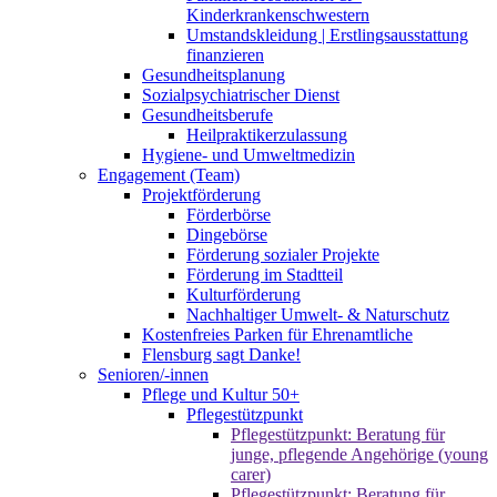
Kinderkrankenschwestern
Umstandskleidung | Erstlingsausstattung
finanzieren
Gesundheitsplanung
Sozialpsychiatrischer Dienst
Gesundheitsberufe
Heilpraktikerzulassung
Hygiene- und Umweltmedizin
Engagement (Team)
Projektförderung
Förderbörse
Dingebörse
Förderung sozialer Projekte
Förderung im Stadtteil
Kulturförderung
Nachhaltiger Umwelt- & Naturschutz
Kostenfreies Parken für Ehrenamtliche
Flensburg sagt Danke!
Senioren/-innen
Pflege und Kultur 50+
Pflegestützpunkt
Pflegestützpunkt: Beratung für
junge, pflegende Angehörige (young
carer)
Pflegestützpunkt: Beratung für