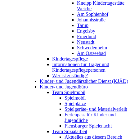
Kneipp Kindertagestätte
Weiche
Am Sophienhof
Johannisstraße
Tarup
Engelsby
Fruerlund
Neustadt
Schwedenheim
Am Ostseebad
Kindertagespflege
Informationen für Träger und
Kindertagespflegepersonen
Wer ist zuständig?
Kinder- und Jugendärztlicher Dienst (KJÄD)
Kinder- und Jugendbüro
Team Spielmobil
Spielmobil
Spielplätze
Spielgeräte- und Materialverleih
Ferienpass für Kinder und
Jugendliche
Flensburger Spielenacht
Team Sozialarbeit
Aktuelles aus diesem Bereich