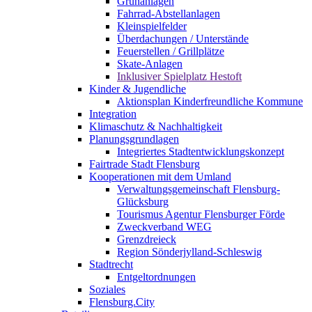
Grünanlagen
Fahrrad-Abstellanlagen
Kleinspielfelder
Überdachungen / Unterstände
Feuerstellen / Grillplätze
Skate-Anlagen
Inklusiver Spielplatz Hestoft
Kinder & Jugendliche
Aktionsplan Kinderfreundliche Kommune
Integration
Klimaschutz & Nachhaltigkeit
Planungsgrundlagen
Integriertes Stadtentwicklungskonzept
Fairtrade Stadt Flensburg
Kooperationen mit dem Umland
Verwaltungsgemeinschaft Flensburg-
Glücksburg
Tourismus Agentur Flensburger Förde
Zweckverband WEG
Grenzdreieck
Region Sönderjylland-Schleswig
Stadtrecht
Entgeltordnungen
Soziales
Flensburg.City