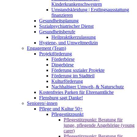
Kinderkrankenschwestern
Umstandskleidung | Erstlingsausstattung
finanzieren
Gesundheitsplanung
Sozialpsychiatrischer Dienst
Gesundheitsberufe
Heilpraktikerzulassung
Hygiene- und Umweltmedizin
Engagement (Team)
Projektförderung
Förderbörse
Dingebörse
Förderung sozialer Projekte
Förderung im Stadtteil
Kulturförderung
Nachhaltiger Umwelt- & Naturschutz
Kostenfreies Parken für Ehrenamtliche
Flensburg sagt Danke!
Senioren/-innen
Pflege und Kultur 50+
Pflegestützpunkt
Pflegestützpunkt: Beratung für
junge, pflegende Angehörige (young
carer)
Pflegestützpunkt: Beratung für