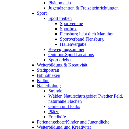
Phänomenta
Jugendzentren & Freizeiteinrichtungen
Sport
Sport treiben
Sportvereine
Sportbox
Flensburg liebt dich Marathon
Sportverband Flensburg
Hallenvergabe
Bewegungssommer
Outdoor-Sport Locations
Sport erleben
Weiterbildung & Kreativität
Stadtportrait
Bibliotheken
Kultur
Naherholung
Strände
Wälder, Naturschutzgebiet Twedter Feld,
naturnahe Flächen
Gärten und Parks
Plätze
Friedhöfe
Ferienangebote/Kinder und Jugendliche
Weiterbildung und Kreativität