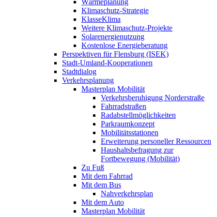
Wärmeplanung
Klimaschutz-Strategie
KlasseKlima
Weitere Klimaschutz-Projekte
Solarenergienutzung
Kostenlose Energieberatung
Perspektiven für Flensburg (ISEK)
Stadt-Umland-Kooperationen
Stadtdialog
Verkehrsplanung
Masterplan Mobilität
Verkehrsberuhigung Norderstraße
Fahrradstraßen
Radabstellmöglichkeiten
Parkraumkonzept
Mobilitätsstationen
Erweiterung personeller Ressourcen
Haushaltsbefragung zur
Fortbewegung (Mobilität)
Zu Fuß
Mit dem Fahrrad
Mit dem Bus
Nahverkehrsplan
Mit dem Auto
Masterplan Mobilität