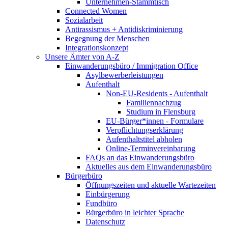
Unternehmen-Stammtisch
Connected Women
Sozialarbeit
Antirassismus + Antidiskriminierung
Begegnung der Menschen
Integrationskonzept
Unsere Ämter von A-Z
Einwanderungsbüro / Immigration Office
Asylbewerberleistungen
Aufenthalt
Non-EU-Residents - Aufenthalt
Familiennachzug
Studium in Flensburg
EU-Bürger*innen - Formulare
Verpflichtungserklärung
Aufenthaltstitel abholen
Online-Terminvereinbarung
FAQs an das Einwanderungsbüro
Aktuelles aus dem Einwanderungsbüro
Bürgerbüro
Öffnungszeiten und aktuelle Wartezeiten
Einbürgerung
Fundbüro
Bürgerbüro in leichter Sprache
Datenschutz