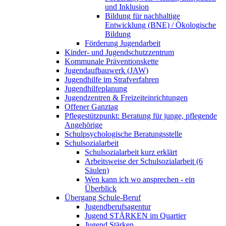
und Inklusion
Bildung für nachhaltige
Entwicklung (BNE) / Ökologische
Bildung
Förderung Jugendarbeit
Kinder- und Jugendschutzzentrum
Kommunale Präventionskette
Jugendaufbauwerk (JAW)
Jugendhilfe im Strafverfahren
Jugendhilfeplanung
Jugendzentren & Freizeiteinrichtungen
Offener Ganztag
Pflegestützpunkt: Beratung für junge, pflegende
Angehörige
Schulpsychologische Beratungsstelle
Schulsozialarbeit
Schulsozialarbeit kurz erklärt
Arbeitsweise der Schulsozialarbeit (6
Säulen)
Wen kann ich wo ansprechen - ein
Überblick
Übergang Schule-Beruf
Jugendberufsagentur
Jugend STÄRKEN im Quartier
Jugend Stärken