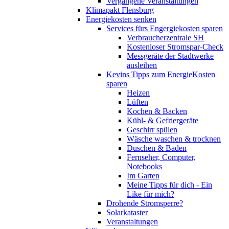
Vergangene Veranstaltungen
Klimapakt Flensburg
Energiekosten senken
Services fürs Engergiekosten sparen
Verbraucherzentrale SH
Kostenloser Stromspar-Check
Messgeräte der Stadtwerke
ausleihen
Kevins Tipps zum EnergieKosten
sparen
Heizen
Lüften
Kochen & Backen
Kühl- & Gefriergeräte
Geschirr spülen
Wäsche waschen & trocknen
Duschen & Baden
Fernseher, Computer,
Notebooks
Im Garten
Meine Tipps für dich - Ein
Like für mich?
Drohende Stromsperre?
Solarkataster
Veranstaltungen