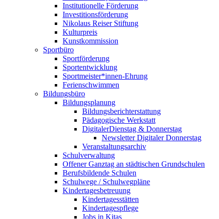
Institutionelle Förderung
Investitionsförderung
Nikolaus Reiser Stiftung
Kulturpreis
Kunstkommission
Sportbüro
Sportförderung
Sportentwicklung
Sportmeister*innen-Ehrung
Ferienschwimmen
Bildungsbüro
Bildungsplanung
Bildungsberichterstattung
Pädagogische Werkstatt
DigitalerDienstag & Donnerstag
Newsletter Digitaler Donnerstag
Veranstaltungsarchiv
Schulverwaltung
Offener Ganztag an städtischen Grundschulen
Berufsbildende Schulen
Schulwege / Schulwegpläne
Kindertagesbetreuung
Kindertagesstätten
Kindertagespflege
Jobs in Kitas