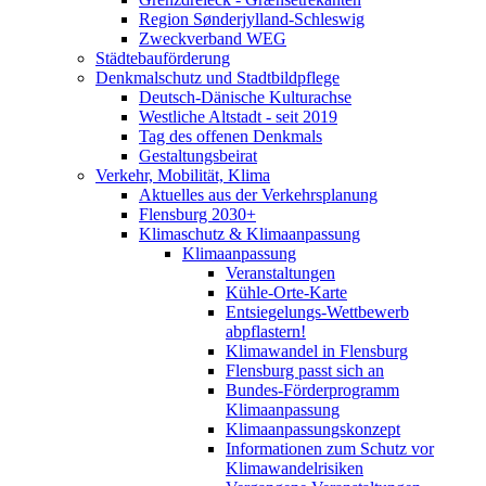
Region Sønderjylland-Schleswig
Zweckverband WEG
Städtebauförderung
Denkmalschutz und Stadtbildpflege
Deutsch-Dänische Kulturachse
Westliche Altstadt - seit 2019
Tag des offenen Denkmals
Gestaltungsbeirat
Verkehr, Mobilität, Klima
Aktuelles aus der Verkehrsplanung
Flensburg 2030+
Klimaschutz & Klimaanpassung
Klimaanpassung
Veranstaltungen
Kühle-Orte-Karte
Entsiegelungs-Wettbewerb
abpflastern!
Klimawandel in Flensburg
Flensburg passt sich an
Bundes-Förderprogramm
Klimaanpassung
Klimaanpassungskonzept
Informationen zum Schutz vor
Klimawandelrisiken