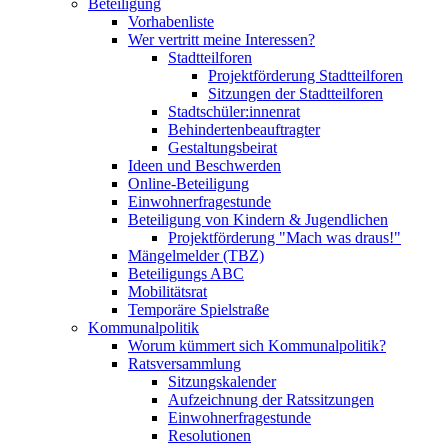
Beteiligung
Vorhabenliste
Wer vertritt meine Interessen?
Stadtteilforen
Projektförderung Stadtteilforen
Sitzungen der Stadtteilforen
Stadtschüler:innenrat
Behindertenbeauftragter
Gestaltungsbeirat
Ideen und Beschwerden
Online-Beteiligung
Einwohnerfragestunde
Beteiligung von Kindern & Jugendlichen
Projektförderung "Mach was draus!"
Mängelmelder (TBZ)
Beteiligungs ABC
Mobilitätsrat
Temporäre Spielstraße
Kommunalpolitik
Worum kümmert sich Kommunalpolitik?
Ratsversammlung
Sitzungskalender
Aufzeichnung der Ratssitzungen
Einwohnerfragestunde
Resolutionen