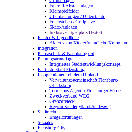
Grünanlagen
Fahrrad-Abstellanlagen
Kleinspielfelder
Überdachungen / Unterstände
Feuerstellen / Grillplätze
Skate-Anlagen
Inklusiver Spielplatz Hestoft
Kinder & Jugendliche
Aktionsplan Kinderfreundliche Kommune
Integration
Klimaschutz & Nachhaltigkeit
Planungsgrundlagen
Integriertes Stadtentwicklungskonzept
Fairtrade Stadt Flensburg
Kooperationen mit dem Umland
Verwaltungsgemeinschaft Flensburg-
Glücksburg
Tourismus Agentur Flensburger Förde
Zweckverband WEG
Grenzdreieck
Region Sönderjylland-Schleswig
Stadtrecht
Entgeltordnungen
Soziales
Flensburg.City