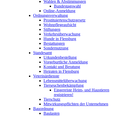
Wahlen & Abstimmungen
Bundestagswahl
Online-Anmeldung
Ordnungsverwaltung
Prostituiertenschutzgesetz
Wohnpflegeaufsicht
Stiftungen
Verkehrsüberwachung
Hunde in Flensburg
Bestattungen
Sondernutzung
Standesamt
Urkundenbestellung
Vorgeburtliche Anmeldung
Kontakt und Beratung
Heiraten in Flensburg
Veterinärdienste
Lebensmittelüberwachung
Tierseuchenbekämpfung
Eingereiste Heim- und Haustieren
registrieren!
Tierschutz
Mitwirkungspflichten der Unternehmen
Bauordnung
Baulasten