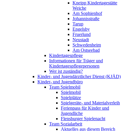
Kneipp Kindertagestätte
Weiche
Am Sophienhof
Johannisstraße
Tarup
Engelsby
Fruerlund
Neustadt
Schwedenheim
Am Ostseebad
Kindertagespflege
Informationen für Träger und
Kindertagespflegepersonen
Wer ist zuständig?
Kinder- und Jugendärztlicher Dienst (KJÄD)
Kinder- und Jugendbüro
Team Spielmobil
Spielmobil
Spielplätze
Spielgeräte- und Materialverleih
Ferienpass für Kinder und
Jugendliche
Flensburger Spielenacht
Team Sozialarbeit
Aktuelles aus diesem Bereich