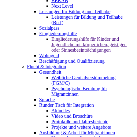
BERAB
Next Level
Leistungen für Bildung und Teilhabe
Leistungen für Bildung und Teilhabe
(BuT)
Sozialpass
Eingliederungshilfe
Eingliederungshilfe für Kinder und
Jugendliche mit körperlichen, geistigen
oder Sinnesbeeinträchtigungen
Wohngeld
Beschäftigung und Qualifizierung
Flucht & Integration
Gesundheit
Weibliche Genitalverstümmelung
(FGM/C)
Psychologische Beratung für
Migrant:innen
Sprache
Runder Tisch für Integration
Aktuelles
Video und Broschüre
Protokolle und Jahresberichte
Projekte und weitere Angebote
Ausbildung & Arbeit für Migrant:innen