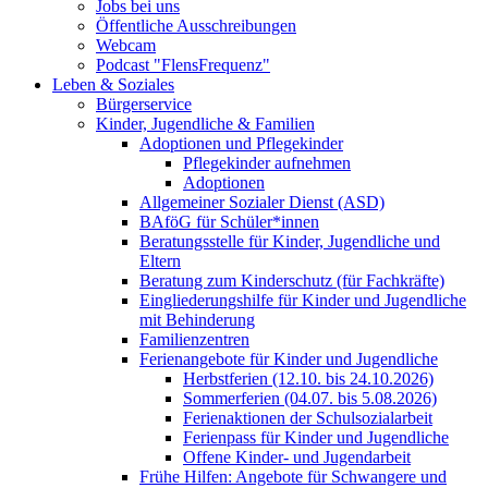
Jobs bei uns
Öffentliche Ausschreibungen
Webcam
Podcast "FlensFrequenz"
Leben & Soziales
Bürgerservice
Kinder, Jugendliche & Familien
Adoptionen und Pflegekinder
Pflegekinder aufnehmen
Adoptionen
Allgemeiner Sozialer Dienst (ASD)
BAföG für Schüler*innen
Beratungsstelle für Kinder, Jugendliche und
Eltern
Beratung zum Kinderschutz (für Fachkräfte)
Eingliederungshilfe für Kinder und Jugendliche
mit Behinderung
Familienzentren
Ferienangebote für Kinder und Jugendliche
Herbstferien (12.10. bis 24.10.2026)
Sommerferien (04.07. bis 5.08.2026)
Ferienaktionen der Schulsozialarbeit
Ferienpass für Kinder und Jugendliche
Offene Kinder- und Jugendarbeit
Frühe Hilfen: Angebote für Schwangere und