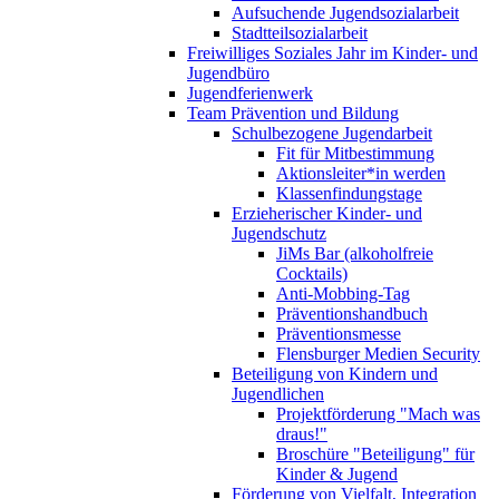
Aufsuchende Jugendsozialarbeit
Stadtteilsozialarbeit
Freiwilliges Soziales Jahr im Kinder- und
Jugendbüro
Jugendferienwerk
Team Prävention und Bildung
Schulbezogene Jugendarbeit
Fit für Mitbestimmung
Aktionsleiter*in werden
Klassenfindungstage
Erzieherischer Kinder- und
Jugendschutz
JiMs Bar (alkoholfreie
Cocktails)
Anti-Mobbing-Tag
Präventionshandbuch
Präventionsmesse
Flensburger Medien Security
Beteiligung von Kindern und
Jugendlichen
Projektförderung "Mach was
draus!"
Broschüre "Beteiligung" für
Kinder & Jugend
Förderung von Vielfalt, Integration