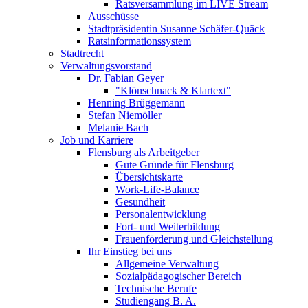
Ratsversammlung im LIVE Stream
Ausschüsse
Stadtpräsidentin Susanne Schäfer-Quäck
Ratsinformationssystem
Stadtrecht
Verwaltungsvorstand
Dr. Fabian Geyer
"Klönschnack & Klartext"
Henning Brüggemann
Stefan Niemöller
Melanie Bach
Job und Karriere
Flensburg als Arbeitgeber
Gute Gründe für Flensburg
Übersichtskarte
Work-Life-Balance
Gesundheit
Personalentwicklung
Fort- und Weiterbildung
Frauenförderung und Gleichstellung
Ihr Einstieg bei uns
Allgemeine Verwaltung
Sozialpädagogischer Bereich
Technische Berufe
Studiengang B. A.