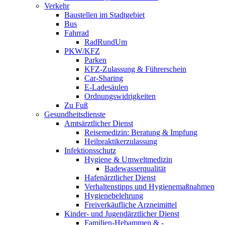
Verkehr
Baustellen im Stadtgebiet
Bus
Fahrrad
RadRundUm
PKW/KFZ
Parken
KFZ-Zulassung & Führerschein
Car-Sharing
E-Ladesäulen
Ordnungswidrigkeiten
Zu Fuß
Gesundheitsdienste
Amtsärztlicher Dienst
Reisemedizin: Beratung & Impfung
Heilpraktikerzulassung
Infektionsschutz
Hygiene & Umweltmedizin
Badewasserqualität
Hafenärztlicher Dienst
Verhaltenstipps und Hygienemaßnahmen
Hygienebelehrung
Freiverkäufliche Arzneimittel
Kinder- und Jugendärztlicher Dienst
Familien-Hebammen & -