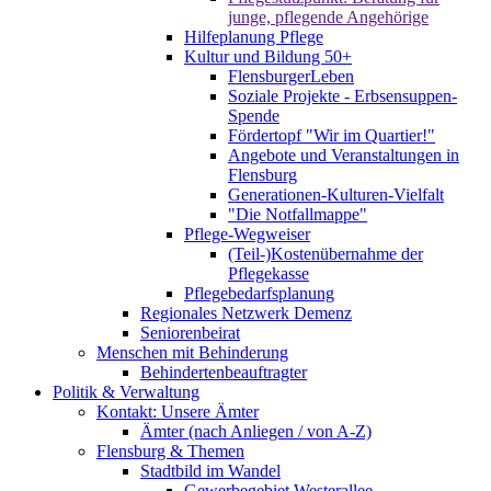
junge, pflegende Angehörige
Hilfeplanung Pflege
Kultur und Bildung 50+
FlensburgerLeben
Soziale Projekte - Erbsensuppen-
Spende
Fördertopf "Wir im Quartier!"
Angebote und Veranstaltungen in
Flensburg
Generationen-Kulturen-Vielfalt
"Die Notfallmappe"
Pflege-Wegweiser
(Teil-)Kostenübernahme der
Pflegekasse
Pflegebedarfsplanung
Regionales Netzwerk Demenz
Seniorenbeirat
Menschen mit Behinderung
Behindertenbeauftragter
Politik & Verwaltung
Kontakt: Unsere Ämter
Ämter (nach Anliegen / von A-Z)
Flensburg & Themen
Stadtbild im Wandel
Gewerbegebiet Westerallee