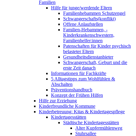
Familien
Hilfe für junge/werdende Eltern
Familienhebammen Schutzengel
Schwangerschafts(konflikt)
Offene Anlaufstellen
Familien-Hebammen, -
Kinderkrankenschwestern,
Familienhelfer:innen
Patenschaften für Kinder psychisch
belasteter Eltern
Gesundheitsdienstanbieter
Schwangerschaft, Geburt und die
erste Zeit danach
Informationen für Fachkräfte
5 Alltagstipps zum Wohlfühlen &
Abschalten
Präventionshandbuch
Konzept der Frühen Hilfen
Hilfe zur Erziehung
Kinderfreundliche Kommune
Kinderbetreuung: Kitas & Kindertagespflege
Kindertagesstätten
Städtische Kindertagesstätten
Alter Kupfermühlenweg
Stuhrsallee