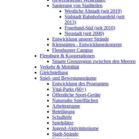
Sanierung von Stadtteilen
Westliche Altstadt (seit 2019)
Südstadt Bahnhofsumfeld (seit
2013)
Fruerlund-Süd (seit 2010)
Neustadt (seit 2000)
Entwicklung unserer Strände
Kleingärten - Entwicklungskonzept
Flensburger Campus
Flensburg & Kooperationen
Smarte Grenzregion zwischen den Meeren
Verkehr & Mobilität
Gleichstellung
Spiel- und Bewegungsräume
Entwicklung des Programms
Vital-Parks (60+)
Öffentliche Sport-Geräte
Naturnahe Spielflächen
Arbeitsgruppe
Beteiligung
Schulhöfe
Spielplätze
Jugend-Aktivitätsräume
Stadt-Strände