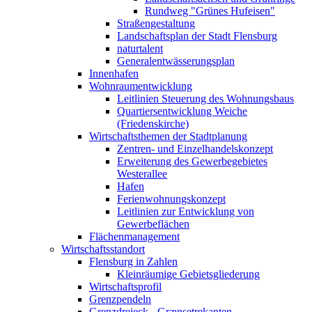
Rundweg "Grünes Hufeisen"
Straßengestaltung
Landschaftsplan der Stadt Flensburg
naturtalent
Generalentwässerungsplan
Innenhafen
Wohnraumentwicklung
Leitlinien Steuerung des Wohnungsbaus
Quartiersentwicklung Weiche
(Friedenskirche)
Wirtschaftsthemen der Stadtplanung
Zentren- und Einzelhandelskonzept
Erweiterung des Gewerbegebietes
Westerallee
Hafen
Ferienwohnungskonzept
Leitlinien zur Entwicklung von
Gewerbeflächen
Flächenmanagement
Wirtschaftsstandort
Flensburg in Zahlen
Kleinräumige Gebietsgliederung
Wirtschaftsprofil
Grenzpendeln
Grenzdreieck - Grænsetrekanten