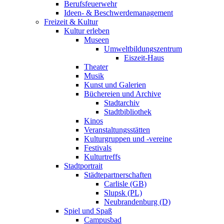
Berufsfeuerwehr
Ideen- & Beschwerdemanagement
Freizeit & Kultur
Kultur erleben
Museen
Umweltbildungszentrum
Eiszeit-Haus
Theater
Musik
Kunst und Galerien
Büchereien und Archive
Stadtarchiv
Stadtbibliothek
Kinos
Veranstaltungsstätten
Kulturgruppen und -vereine
Festivals
Kulturtreffs
Stadtportrait
Städtepartnerschaften
Carlisle (GB)
Slupsk (PL)
Neubrandenburg (D)
Spiel und Spaß
Campusbad