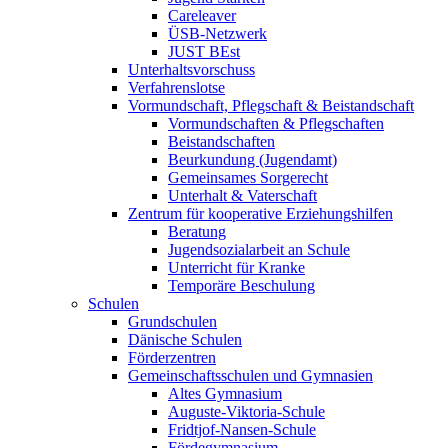
Careleaver
ÜSB-Netzwerk
JUST BEst
Unterhaltsvorschuss
Verfahrenslotse
Vormundschaft, Pflegschaft & Beistandschaft
Vormundschaften & Pflegschaften
Beistandschaften
Beurkundung (Jugendamt)
Gemeinsames Sorgerecht
Unterhalt & Vaterschaft
Zentrum für kooperative Erziehungshilfen
Beratung
Jugendsozialarbeit an Schule
Unterricht für Kranke
Temporäre Beschulung
Schulen
Grundschulen
Dänische Schulen
Förderzentren
Gemeinschaftsschulen und Gymnasien
Altes Gymnasium
Auguste-Viktoria-Schule
Fridtjof-Nansen-Schule
Fördegymnasium