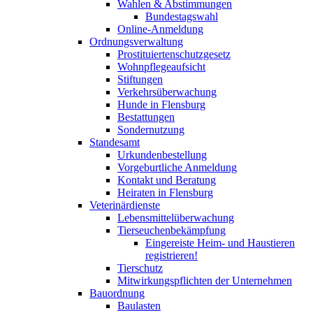
Wahlen & Abstimmungen
Bundestagswahl
Online-Anmeldung
Ordnungsverwaltung
Prostituiertenschutzgesetz
Wohnpflegeaufsicht
Stiftungen
Verkehrsüberwachung
Hunde in Flensburg
Bestattungen
Sondernutzung
Standesamt
Urkundenbestellung
Vorgeburtliche Anmeldung
Kontakt und Beratung
Heiraten in Flensburg
Veterinärdienste
Lebensmittelüberwachung
Tierseuchenbekämpfung
Eingereiste Heim- und Haustieren
registrieren!
Tierschutz
Mitwirkungspflichten der Unternehmen
Bauordnung
Baulasten