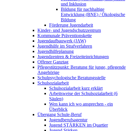
und Inklusion
Bildung für nachhaltige
Entwicklung (BNE) / Ökologische
Bildung
Förderung Jugendarbeit
Kinder- und Jugendschutzzentrum
Kommunale Präventionskette
Jugendaufbauwerk (JAW)
Jugendhilfe im Strafverfahren
Jugendhilfeplanung
Jugendzentren & Freizeiteinrichtungen
Offener Ganztag
Pflegestützpunkt: Beratung für junge, pflegende
Angehörige
Schulpsychologische Beratungsstelle
Schulsozialarbeit
Schulsozialarbeit kurz erklärt
Arbeitsweise der Schulsozialarbeit (6
Säulen)
Wen kann ich wo ansprechen - ein
Überblick
Übergang Schule-Beruf
Jugendberufsagentur
Jugend STÄRKEN im Quartier
Jugend Stärken