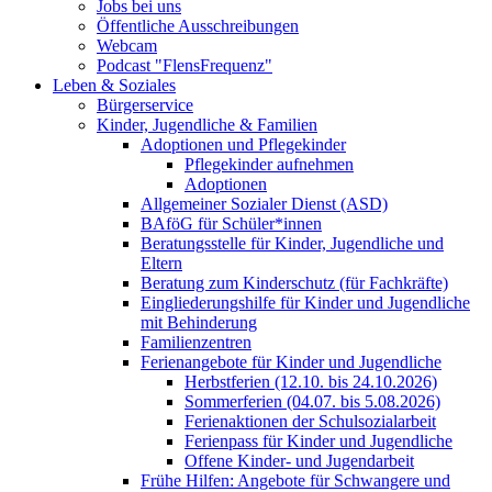
Jobs bei uns
Öffentliche Ausschreibungen
Webcam
Podcast "FlensFrequenz"
Leben & Soziales
Bürgerservice
Kinder, Jugendliche & Familien
Adoptionen und Pflegekinder
Pflegekinder aufnehmen
Adoptionen
Allgemeiner Sozialer Dienst (ASD)
BAföG für Schüler*innen
Beratungsstelle für Kinder, Jugendliche und
Eltern
Beratung zum Kinderschutz (für Fachkräfte)
Eingliederungshilfe für Kinder und Jugendliche
mit Behinderung
Familienzentren
Ferienangebote für Kinder und Jugendliche
Herbstferien (12.10. bis 24.10.2026)
Sommerferien (04.07. bis 5.08.2026)
Ferienaktionen der Schulsozialarbeit
Ferienpass für Kinder und Jugendliche
Offene Kinder- und Jugendarbeit
Frühe Hilfen: Angebote für Schwangere und