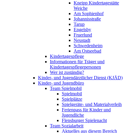
Kneipp Kindertagestätte
Weiche
Am Sophienhof
Johannisstraße
Tarup
Engelsby
Fruerlund
Neustadt
Schwedenheim
Am Ostseebad
Kindertagespflege
Informationen für Träger und
Kindertagespflegepersonen
Wer ist zuständig?
Kinder- und Jugendärztlicher Dienst (KJÄD)
Kinder- und Jugendbüro
Team Spielmobil
Spielmobil
Spielplätze
Spielgeräte- und Materialverleih
Ferienpass für Kinder und
Jugendliche
Flensburger Spielenacht
Team Sozialarbeit
Aktuelles aus diesem Bereich