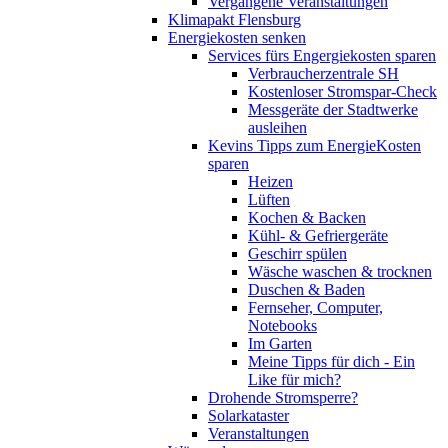
Vergangene Veranstaltungen
Klimapakt Flensburg
Energiekosten senken
Services fürs Engergiekosten sparen
Verbraucherzentrale SH
Kostenloser Stromspar-Check
Messgeräte der Stadtwerke
ausleihen
Kevins Tipps zum EnergieKosten
sparen
Heizen
Lüften
Kochen & Backen
Kühl- & Gefriergeräte
Geschirr spülen
Wäsche waschen & trocknen
Duschen & Baden
Fernseher, Computer,
Notebooks
Im Garten
Meine Tipps für dich - Ein
Like für mich?
Drohende Stromsperre?
Solarkataster
Veranstaltungen