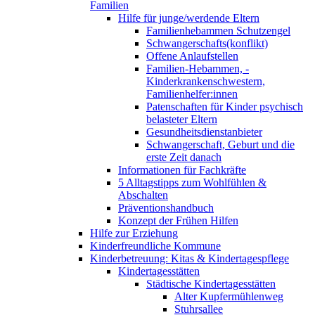
Familien
Hilfe für junge/werdende Eltern
Familienhebammen Schutzengel
Schwangerschafts(konflikt)
Offene Anlaufstellen
Familien-Hebammen, -
Kinderkrankenschwestern,
Familienhelfer:innen
Patenschaften für Kinder psychisch
belasteter Eltern
Gesundheitsdienstanbieter
Schwangerschaft, Geburt und die
erste Zeit danach
Informationen für Fachkräfte
5 Alltagstipps zum Wohlfühlen &
Abschalten
Präventionshandbuch
Konzept der Frühen Hilfen
Hilfe zur Erziehung
Kinderfreundliche Kommune
Kinderbetreuung: Kitas & Kindertagespflege
Kindertagesstätten
Städtische Kindertagesstätten
Alter Kupfermühlenweg
Stuhrsallee