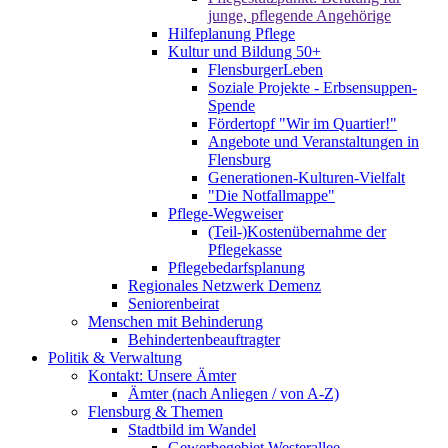
junge, pflegende Angehörige
Hilfeplanung Pflege
Kultur und Bildung 50+
FlensburgerLeben
Soziale Projekte - Erbsensuppen-
Spende
Fördertopf "Wir im Quartier!"
Angebote und Veranstaltungen in
Flensburg
Generationen-Kulturen-Vielfalt
"Die Notfallmappe"
Pflege-Wegweiser
(Teil-)Kostenübernahme der
Pflegekasse
Pflegebedarfsplanung
Regionales Netzwerk Demenz
Seniorenbeirat
Menschen mit Behinderung
Behindertenbeauftragter
Politik & Verwaltung
Kontakt: Unsere Ämter
Ämter (nach Anliegen / von A-Z)
Flensburg & Themen
Stadtbild im Wandel
Gewerbegebiet Westerallee