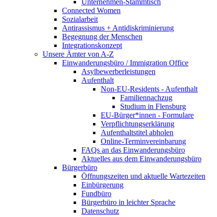
Unternehmen-Stammtisch
Connected Women
Sozialarbeit
Antirassismus + Antidiskriminierung
Begegnung der Menschen
Integrationskonzept
Unsere Ämter von A-Z
Einwanderungsbüro / Immigration Office
Asylbewerberleistungen
Aufenthalt
Non-EU-Residents - Aufenthalt
Familiennachzug
Studium in Flensburg
EU-Bürger*innen - Formulare
Verpflichtungserklärung
Aufenthaltstitel abholen
Online-Terminvereinbarung
FAQs an das Einwanderungsbüro
Aktuelles aus dem Einwanderungsbüro
Bürgerbüro
Öffnungszeiten und aktuelle Wartezeiten
Einbürgerung
Fundbüro
Bürgerbüro in leichter Sprache
Datenschutz