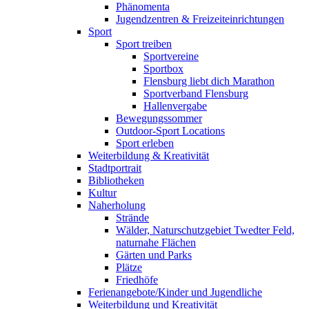
Phänomenta
Jugendzentren & Freizeiteinrichtungen
Sport
Sport treiben
Sportvereine
Sportbox
Flensburg liebt dich Marathon
Sportverband Flensburg
Hallenvergabe
Bewegungssommer
Outdoor-Sport Locations
Sport erleben
Weiterbildung & Kreativität
Stadtportrait
Bibliotheken
Kultur
Naherholung
Strände
Wälder, Naturschutzgebiet Twedter Feld,
naturnahe Flächen
Gärten und Parks
Plätze
Friedhöfe
Ferienangebote/Kinder und Jugendliche
Weiterbildung und Kreativität