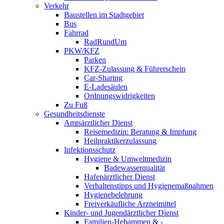
Verkehr
Baustellen im Stadtgebiet
Bus
Fahrrad
RadRundUm
PKW/KFZ
Parken
KFZ-Zulassung & Führerschein
Car-Sharing
E-Ladesäulen
Ordnungswidrigkeiten
Zu Fuß
Gesundheitsdienste
Amtsärztlicher Dienst
Reisemedizin: Beratung & Impfung
Heilpraktikerzulassung
Infektionsschutz
Hygiene & Umweltmedizin
Badewasserqualität
Hafenärztlicher Dienst
Verhaltenstipps und Hygienemaßnahmen
Hygienebelehrung
Freiverkäufliche Arzneimittel
Kinder- und Jugendärztlicher Dienst
Familien-Hebammen & -