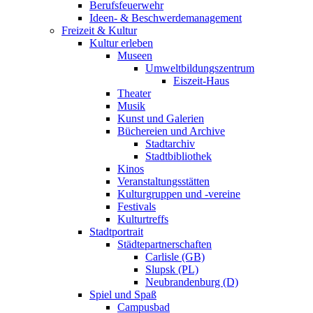
Berufsfeuerwehr
Ideen- & Beschwerdemanagement
Freizeit & Kultur
Kultur erleben
Museen
Umweltbildungszentrum
Eiszeit-Haus
Theater
Musik
Kunst und Galerien
Büchereien und Archive
Stadtarchiv
Stadtbibliothek
Kinos
Veranstaltungsstätten
Kulturgruppen und -vereine
Festivals
Kulturtreffs
Stadtportrait
Städtepartnerschaften
Carlisle (GB)
Slupsk (PL)
Neubrandenburg (D)
Spiel und Spaß
Campusbad