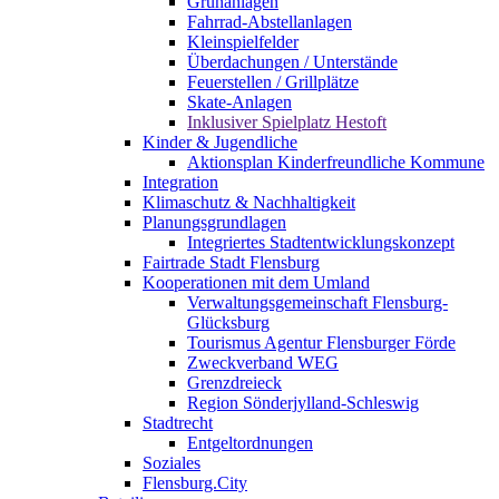
Grünanlagen
Fahrrad-Abstellanlagen
Kleinspielfelder
Überdachungen / Unterstände
Feuerstellen / Grillplätze
Skate-Anlagen
Inklusiver Spielplatz Hestoft
Kinder & Jugendliche
Aktionsplan Kinderfreundliche Kommune
Integration
Klimaschutz & Nachhaltigkeit
Planungsgrundlagen
Integriertes Stadtentwicklungskonzept
Fairtrade Stadt Flensburg
Kooperationen mit dem Umland
Verwaltungsgemeinschaft Flensburg-
Glücksburg
Tourismus Agentur Flensburger Förde
Zweckverband WEG
Grenzdreieck
Region Sönderjylland-Schleswig
Stadtrecht
Entgeltordnungen
Soziales
Flensburg.City