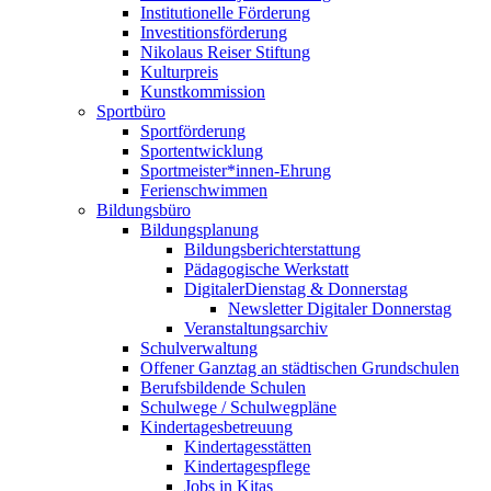
Institutionelle Förderung
Investitionsförderung
Nikolaus Reiser Stiftung
Kulturpreis
Kunstkommission
Sportbüro
Sportförderung
Sportentwicklung
Sportmeister*innen-Ehrung
Ferienschwimmen
Bildungsbüro
Bildungsplanung
Bildungsberichterstattung
Pädagogische Werkstatt
DigitalerDienstag & Donnerstag
Newsletter Digitaler Donnerstag
Veranstaltungsarchiv
Schulverwaltung
Offener Ganztag an städtischen Grundschulen
Berufsbildende Schulen
Schulwege / Schulwegpläne
Kindertagesbetreuung
Kindertagesstätten
Kindertagespflege
Jobs in Kitas