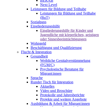
BERAB
Next Level
Leistungen für Bildung und Teilhabe
Leistungen für Bildung und Teilhabe
(BuT)
Sozialpass
Eingliederungshilfe
Eingliederungshilfe für Kinder und
Jugendliche mit körperlichen, geistigen
oder Sinnesbeeinträchtigungen
Wohngeld
Beschäftigung und Qualifizierung
Flucht & Integration
Gesundheit
Weibliche Genitalverstümmelung
(FGM/C)
Psychologische Beratung für
Migrant:innen
Sprache
Runder Tisch für Integration
Aktuelles
Video und Broschüre
Protokolle und Jahresberichte
Projekte und weitere Angebote
Ausbildung & Arbeit für Migrant:innen