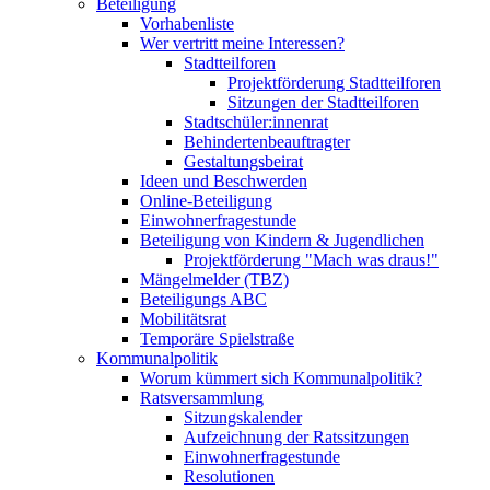
Beteiligung
Vorhabenliste
Wer vertritt meine Interessen?
Stadtteilforen
Projektförderung Stadtteilforen
Sitzungen der Stadtteilforen
Stadtschüler:innenrat
Behindertenbeauftragter
Gestaltungsbeirat
Ideen und Beschwerden
Online-Beteiligung
Einwohnerfragestunde
Beteiligung von Kindern & Jugendlichen
Projektförderung "Mach was draus!"
Mängelmelder (TBZ)
Beteiligungs ABC
Mobilitätsrat
Temporäre Spielstraße
Kommunalpolitik
Worum kümmert sich Kommunalpolitik?
Ratsversammlung
Sitzungskalender
Aufzeichnung der Ratssitzungen
Einwohnerfragestunde
Resolutionen