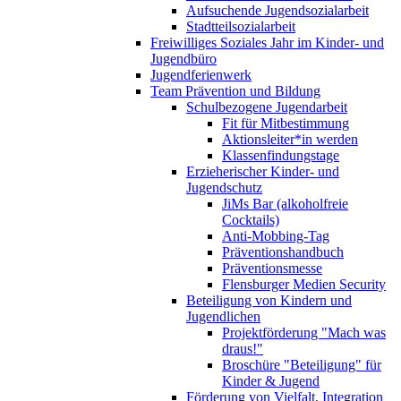
Aufsuchende Jugendsozialarbeit
Stadtteilsozialarbeit
Freiwilliges Soziales Jahr im Kinder- und
Jugendbüro
Jugendferienwerk
Team Prävention und Bildung
Schulbezogene Jugendarbeit
Fit für Mitbestimmung
Aktionsleiter*in werden
Klassenfindungstage
Erzieherischer Kinder- und
Jugendschutz
JiMs Bar (alkoholfreie
Cocktails)
Anti-Mobbing-Tag
Präventionshandbuch
Präventionsmesse
Flensburger Medien Security
Beteiligung von Kindern und
Jugendlichen
Projektförderung "Mach was
draus!"
Broschüre "Beteiligung" für
Kinder & Jugend
Förderung von Vielfalt, Integration