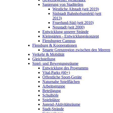
Sanierung von Stadtteilen
Westliche Altstadt (seit 2019)
Südstadt Bahnhofsumfeld (seit
2013)
Fruerlund-Süd (seit 2010)
Neustadt (seit 2000)
Entwicklung unserer Strände
Kleingärten - Entwicklungskonzept
Flensburger Campus
Flensburg & Kooperationen
Smarte Grenzregion zwischen den Meeren
Verkehr & Mobilität
Gleichstellung
Spiel- und Bewegungsräume
Entwicklung des Programms
Vital-Parks (60+)
Öffentliche Sport-Geräte
Naturnahe Spielflächen
Arbeitsgruppe
Beteiligung
Schulhöfe
Spielplätze
Jugend-Aktivitätsräume
Stadt-Strände