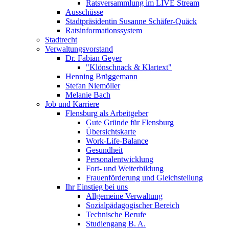
Ratsversammlung im LIVE Stream
Ausschüsse
Stadtpräsidentin Susanne Schäfer-Quäck
Ratsinformationssystem
Stadtrecht
Verwaltungsvorstand
Dr. Fabian Geyer
"Klönschnack & Klartext"
Henning Brüggemann
Stefan Niemöller
Melanie Bach
Job und Karriere
Flensburg als Arbeitgeber
Gute Gründe für Flensburg
Übersichtskarte
Work-Life-Balance
Gesundheit
Personalentwicklung
Fort- und Weiterbildung
Frauenförderung und Gleichstellung
Ihr Einstieg bei uns
Allgemeine Verwaltung
Sozialpädagogischer Bereich
Technische Berufe
Studiengang B. A.