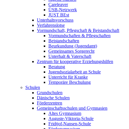
Careleaver
ÜSB-Netzwerk
JUST BEst
Unterhaltsvorschuss
Verfahrenslotse
Vormundschaft, Pflegschaft & Beistandschaft
Vormundschaften & Pflegschaften
Beistandschaften
Beurkundung (Jugendamt)
Gemeinsames Sorgerecht
Unterhalt & Vaterschaft
Zentrum für kooperative Erziehungshilfen
Beratung
Jugendsozialarbeit an Schule
Unterricht für Kranke
Temporäre Beschulung
Schulen
Grundschulen
Dänische Schulen
Förderzentren
Gemeinschaftsschulen und Gymnasien
Altes Gymnasium
Auguste-Viktoria-Schule
Fridtjof-Nansen-Schule
Fördegymnasium