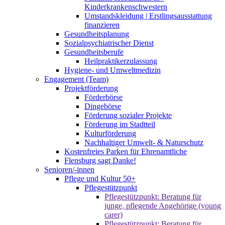
Kinderkrankenschwestern
Umstandskleidung | Erstlingsausstattung
finanzieren
Gesundheitsplanung
Sozialpsychiatrischer Dienst
Gesundheitsberufe
Heilpraktikerzulassung
Hygiene- und Umweltmedizin
Engagement (Team)
Projektförderung
Förderbörse
Dingebörse
Förderung sozialer Projekte
Förderung im Stadtteil
Kulturförderung
Nachhaltiger Umwelt- & Naturschutz
Kostenfreies Parken für Ehrenamtliche
Flensburg sagt Danke!
Senioren/-innen
Pflege und Kultur 50+
Pflegestützpunkt
Pflegestützpunkt: Beratung für
junge, pflegende Angehörige (young
carer)
Pflegestützpunkt: Beratung für