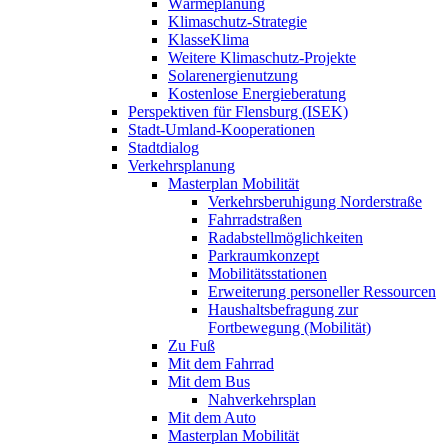
Wärmeplanung
Klimaschutz-Strategie
KlasseKlima
Weitere Klimaschutz-Projekte
Solarenergienutzung
Kostenlose Energieberatung
Perspektiven für Flensburg (ISEK)
Stadt-Umland-Kooperationen
Stadtdialog
Verkehrsplanung
Masterplan Mobilität
Verkehrsberuhigung Norderstraße
Fahrradstraßen
Radabstellmöglichkeiten
Parkraumkonzept
Mobilitätsstationen
Erweiterung personeller Ressourcen
Haushaltsbefragung zur
Fortbewegung (Mobilität)
Zu Fuß
Mit dem Fahrrad
Mit dem Bus
Nahverkehrsplan
Mit dem Auto
Masterplan Mobilität