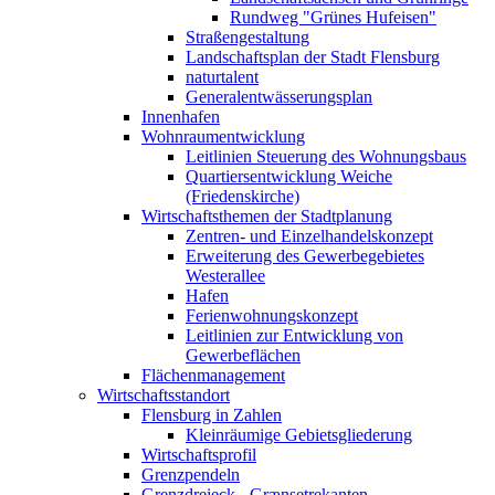
Rundweg "Grünes Hufeisen"
Straßengestaltung
Landschaftsplan der Stadt Flensburg
naturtalent
Generalentwässerungsplan
Innenhafen
Wohnraumentwicklung
Leitlinien Steuerung des Wohnungsbaus
Quartiersentwicklung Weiche
(Friedenskirche)
Wirtschaftsthemen der Stadtplanung
Zentren- und Einzelhandelskonzept
Erweiterung des Gewerbegebietes
Westerallee
Hafen
Ferienwohnungskonzept
Leitlinien zur Entwicklung von
Gewerbeflächen
Flächenmanagement
Wirtschaftsstandort
Flensburg in Zahlen
Kleinräumige Gebietsgliederung
Wirtschaftsprofil
Grenzpendeln
Grenzdreieck - Grænsetrekanten