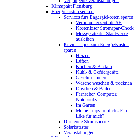
Vergangene Veranstaltungen
Klimapakt Flensburg
Energiekosten senken
Services fürs Engergiekosten sparen
Verbraucherzentrale SH
Kostenloser Stromspar-Check
Messgeräte der Stadtwerke
ausleihen
Kevins Tipps zum EnergieKosten
sparen
Heizen
Lüften
Kochen & Backen
Kühl- & Gefriergeräte
Geschirr spülen
Wäsche waschen & trocknen
Duschen & Baden
Fernseher, Computer,
Notebooks
Im Garten
Meine Tipps für dich - Ein
Like für mich?
Drohende Stromsperre?
Solarkataster
Veranstaltungen