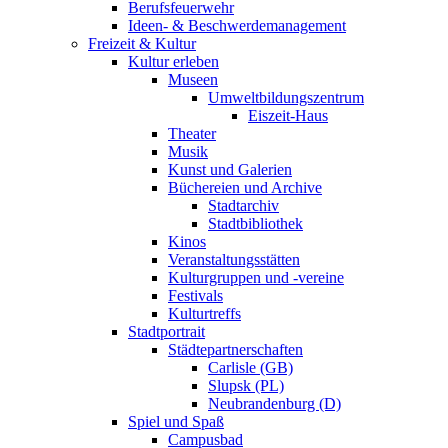
Berufsfeuerwehr
Ideen- & Beschwerdemanagement
Freizeit & Kultur
Kultur erleben
Museen
Umweltbildungszentrum
Eiszeit-Haus
Theater
Musik
Kunst und Galerien
Büchereien und Archive
Stadtarchiv
Stadtbibliothek
Kinos
Veranstaltungsstätten
Kulturgruppen und -vereine
Festivals
Kulturtreffs
Stadtportrait
Städtepartnerschaften
Carlisle (GB)
Slupsk (PL)
Neubrandenburg (D)
Spiel und Spaß
Campusbad