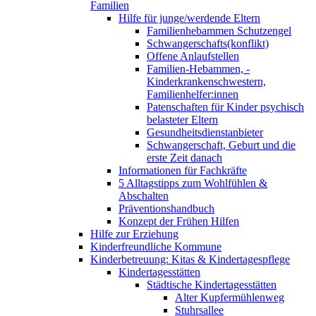
Familien
Hilfe für junge/werdende Eltern
Familienhebammen Schutzengel
Schwangerschafts(konflikt)
Offene Anlaufstellen
Familien-Hebammen, -
Kinderkrankenschwestern,
Familienhelfer:innen
Patenschaften für Kinder psychisch
belasteter Eltern
Gesundheitsdienstanbieter
Schwangerschaft, Geburt und die
erste Zeit danach
Informationen für Fachkräfte
5 Alltagstipps zum Wohlfühlen &
Abschalten
Präventionshandbuch
Konzept der Frühen Hilfen
Hilfe zur Erziehung
Kinderfreundliche Kommune
Kinderbetreuung: Kitas & Kindertagespflege
Kindertagesstätten
Städtische Kindertagesstätten
Alter Kupfermühlenweg
Stuhrsallee