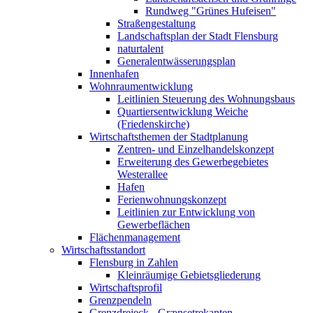
Rundweg "Grünes Hufeisen"
Straßengestaltung
Landschaftsplan der Stadt Flensburg
naturtalent
Generalentwässerungsplan
Innenhafen
Wohnraumentwicklung
Leitlinien Steuerung des Wohnungsbaus
Quartiersentwicklung Weiche
(Friedenskirche)
Wirtschaftsthemen der Stadtplanung
Zentren- und Einzelhandelskonzept
Erweiterung des Gewerbegebietes
Westerallee
Hafen
Ferienwohnungskonzept
Leitlinien zur Entwicklung von
Gewerbeflächen
Flächenmanagement
Wirtschaftsstandort
Flensburg in Zahlen
Kleinräumige Gebietsgliederung
Wirtschaftsprofil
Grenzpendeln
Grenzdreieck - Grænsetrekanten