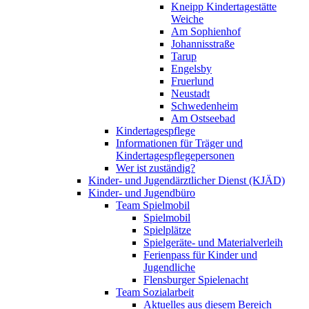
Kneipp Kindertagestätte
Weiche
Am Sophienhof
Johannisstraße
Tarup
Engelsby
Fruerlund
Neustadt
Schwedenheim
Am Ostseebad
Kindertagespflege
Informationen für Träger und
Kindertagespflegepersonen
Wer ist zuständig?
Kinder- und Jugendärztlicher Dienst (KJÄD)
Kinder- und Jugendbüro
Team Spielmobil
Spielmobil
Spielplätze
Spielgeräte- und Materialverleih
Ferienpass für Kinder und
Jugendliche
Flensburger Spielenacht
Team Sozialarbeit
Aktuelles aus diesem Bereich