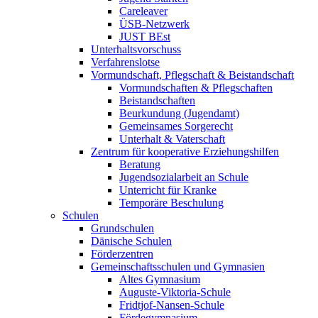
Careleaver
ÜSB-Netzwerk
JUST BEst
Unterhaltsvorschuss
Verfahrenslotse
Vormundschaft, Pflegschaft & Beistandschaft
Vormundschaften & Pflegschaften
Beistandschaften
Beurkundung (Jugendamt)
Gemeinsames Sorgerecht
Unterhalt & Vaterschaft
Zentrum für kooperative Erziehungshilfen
Beratung
Jugendsozialarbeit an Schule
Unterricht für Kranke
Temporäre Beschulung
Schulen
Grundschulen
Dänische Schulen
Förderzentren
Gemeinschaftsschulen und Gymnasien
Altes Gymnasium
Auguste-Viktoria-Schule
Fridtjof-Nansen-Schule
Fördegymnasium