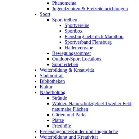
Phänomenta
Jugendzentren & Freizeiteinrichtungen
Sport
Sport treiben
Sportvereine
Sportbox
Flensburg liebt dich Marathon
Sportverband Flensburg
Hallenvergabe
Bewegungssommer
Outdoor-Sport Locations
Sport erleben
Weiterbildung & Kreativität
Stadtportrait
Bibliotheken
Kultur
Naherholung
Strände
Wälder, Naturschutzgebiet Twedter Feld,
naturnahe Flächen
Gärten und Parks
Plätze
Friedhöfe
Ferienangebote/Kinder und Jugendliche
Weiterbildung und Kreativität