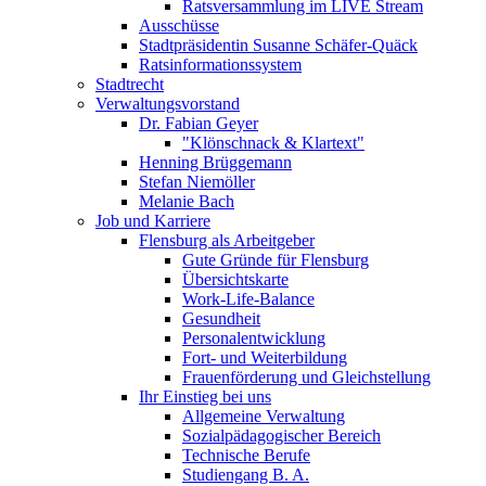
Ratsversammlung im LIVE Stream
Ausschüsse
Stadtpräsidentin Susanne Schäfer-Quäck
Ratsinformationssystem
Stadtrecht
Verwaltungsvorstand
Dr. Fabian Geyer
"Klönschnack & Klartext"
Henning Brüggemann
Stefan Niemöller
Melanie Bach
Job und Karriere
Flensburg als Arbeitgeber
Gute Gründe für Flensburg
Übersichtskarte
Work-Life-Balance
Gesundheit
Personalentwicklung
Fort- und Weiterbildung
Frauenförderung und Gleichstellung
Ihr Einstieg bei uns
Allgemeine Verwaltung
Sozialpädagogischer Bereich
Technische Berufe
Studiengang B. A.