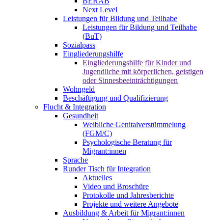
BERAB
Next Level
Leistungen für Bildung und Teilhabe
Leistungen für Bildung und Teilhabe
(BuT)
Sozialpass
Eingliederungshilfe
Eingliederungshilfe für Kinder und
Jugendliche mit körperlichen, geistigen
oder Sinnesbeeinträchtigungen
Wohngeld
Beschäftigung und Qualifizierung
Flucht & Integration
Gesundheit
Weibliche Genitalverstümmelung
(FGM/C)
Psychologische Beratung für
Migrant:innen
Sprache
Runder Tisch für Integration
Aktuelles
Video und Broschüre
Protokolle und Jahresberichte
Projekte und weitere Angebote
Ausbildung & Arbeit für Migrant:innen