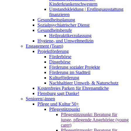
Kinderkrankenschwestern
Umstandskleidung | Erstlingsausstattung
finanzieren
Gesundheitsplanung
Sozialpsychiatrischer Dienst
Gesundheitsberufe
Heilpraktikerzulassung
Hygiene- und Umweltmedizin
Engagement (Team)
Projektförderung
Förderbörse
Dingebörse
Förderung sozialer Projekte
Förderung im Stadtteil
Kulturförderung
Nachhaltiger Umwelt- & Naturschutz
Kostenfreies Parken für Ehrenamtliche
Flensburg sagt Danke!
Senioren/-innen
Pflege und Kultur 50+
Pflegestützpunkt
Pflegestützpunkt: Beratung für
junge, pflegende Angehörige (young
carer)
Pflegestützpunkt: Beratung für