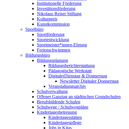
Institutionelle Förderung
Investitionsförderung
Nikolaus Reiser Stiftung
Kulturpreis
Kunstkommission
Sportbüro
Sportförderung
Sportentwicklung
Sportmeister*innen-Ehrung
Ferienschwimmen
Bildungsbüro
Bildungsplanung
Bildungsberichterstattung
Pädagogische Werkstatt
DigitalerDienstag & Donnerstag
Newsletter Digitaler Donnerstag
Veranstaltungsarchiv
Schulverwaltung
Offener Ganztag an städtischen Grundschulen
Berufsbildende Schulen
Schulwege / Schulwegpläne
Kindertagesbetreuung
Kindertagesstätten
Kindertagespflege
Jobs in Kitas