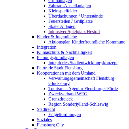
Grünanlagen
Fahrrad-Abstellanlagen
Kleinspielfelder
Überdachungen / Unterstände
Feuerstellen / Grillplätze
Skate-Anlagen
Inklusiver Spielplatz Hestoft
Kinder & Jugendliche
Aktionsplan Kinderfreundliche Kommune
Integration
Klimaschutz & Nachhaltigkeit
Planungsgrundlagen
Integriertes Stadtentwicklungskonzept
Fairtrade Stadt Flensburg
Kooperationen mit dem Umland
Verwaltungsgemeinschaft Flensburg-
Glücksburg
Tourismus Agentur Flensburger Förde
Zweckverband WEG
Grenzdreieck
Region Sönderjylland-Schleswig
Stadtrecht
Entgeltordnungen
Soziales
Flensburg.City