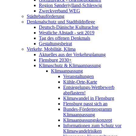
Region Sønderjylland-Schleswig
Zweckverband WEG
Städtebauförderung
Denkmalschutz und Stadtbildpflege
Deutsch-Dänische Kulturachse
Westliche Altstadt - seit 2019
Tag des offenen Denkmals
Gestaltungsbeirat
Verkehr, Mobilität, Klima
Aktuelles aus der Verkehrsplanung
Flensburg 2030+
Klimaschutz & Klimaanpassung
Klimaanpassung
Veranstaltungen
Kühle-Orte-Karte
Entsiegelungs-Wettbewerb
abpflastern!
Klimawandel in Flensburg
Flensburg passt sich an
Bundes-Förderprogramm
Klimaanpassung
Klimaanpassungskonzept
Informationen zum Schutz vor
Klimawandelrisiken