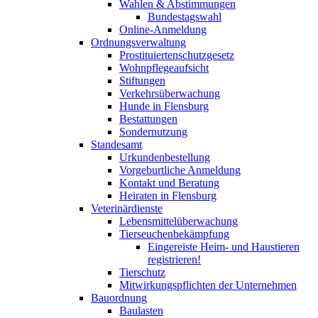
Wahlen & Abstimmungen
Bundestagswahl
Online-Anmeldung
Ordnungsverwaltung
Prostituiertenschutzgesetz
Wohnpflegeaufsicht
Stiftungen
Verkehrsüberwachung
Hunde in Flensburg
Bestattungen
Sondernutzung
Standesamt
Urkundenbestellung
Vorgeburtliche Anmeldung
Kontakt und Beratung
Heiraten in Flensburg
Veterinärdienste
Lebensmittelüberwachung
Tierseuchenbekämpfung
Eingereiste Heim- und Haustieren
registrieren!
Tierschutz
Mitwirkungspflichten der Unternehmen
Bauordnung
Baulasten