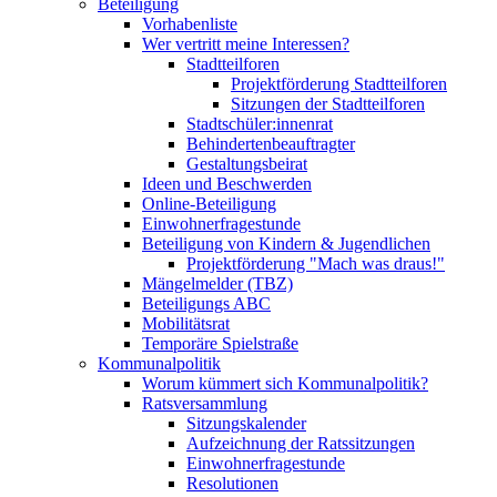
Beteiligung
Vorhabenliste
Wer vertritt meine Interessen?
Stadtteilforen
Projektförderung Stadtteilforen
Sitzungen der Stadtteilforen
Stadtschüler:innenrat
Behindertenbeauftragter
Gestaltungsbeirat
Ideen und Beschwerden
Online-Beteiligung
Einwohnerfragestunde
Beteiligung von Kindern & Jugendlichen
Projektförderung "Mach was draus!"
Mängelmelder (TBZ)
Beteiligungs ABC
Mobilitätsrat
Temporäre Spielstraße
Kommunalpolitik
Worum kümmert sich Kommunalpolitik?
Ratsversammlung
Sitzungskalender
Aufzeichnung der Ratssitzungen
Einwohnerfragestunde
Resolutionen