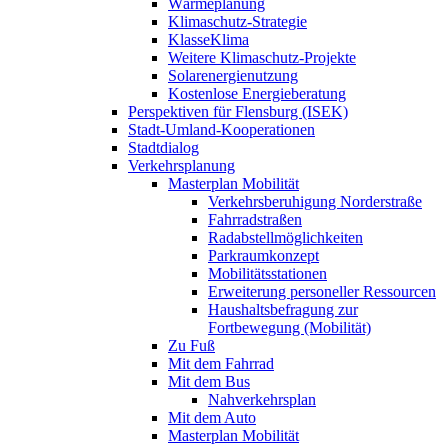
Wärmeplanung
Klimaschutz-Strategie
KlasseKlima
Weitere Klimaschutz-Projekte
Solarenergienutzung
Kostenlose Energieberatung
Perspektiven für Flensburg (ISEK)
Stadt-Umland-Kooperationen
Stadtdialog
Verkehrsplanung
Masterplan Mobilität
Verkehrsberuhigung Norderstraße
Fahrradstraßen
Radabstellmöglichkeiten
Parkraumkonzept
Mobilitätsstationen
Erweiterung personeller Ressourcen
Haushaltsbefragung zur
Fortbewegung (Mobilität)
Zu Fuß
Mit dem Fahrrad
Mit dem Bus
Nahverkehrsplan
Mit dem Auto
Masterplan Mobilität