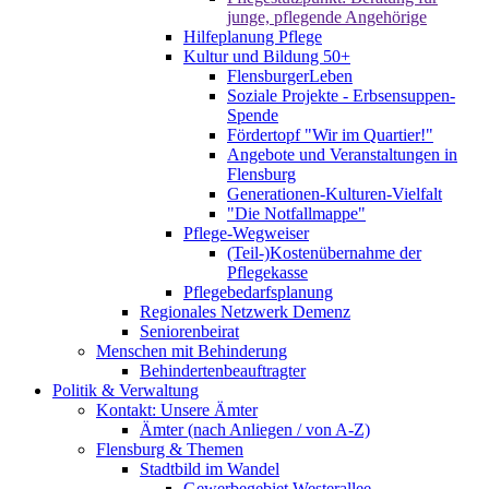
junge, pflegende Angehörige
Hilfeplanung Pflege
Kultur und Bildung 50+
FlensburgerLeben
Soziale Projekte - Erbsensuppen-
Spende
Fördertopf "Wir im Quartier!"
Angebote und Veranstaltungen in
Flensburg
Generationen-Kulturen-Vielfalt
"Die Notfallmappe"
Pflege-Wegweiser
(Teil-)Kostenübernahme der
Pflegekasse
Pflegebedarfsplanung
Regionales Netzwerk Demenz
Seniorenbeirat
Menschen mit Behinderung
Behindertenbeauftragter
Politik & Verwaltung
Kontakt: Unsere Ämter
Ämter (nach Anliegen / von A-Z)
Flensburg & Themen
Stadtbild im Wandel
Gewerbegebiet Westerallee