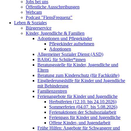
Jobs bei uns
Öffentliche Ausschreibungen
Webcam
Podcast "FlensFrequenz"
Leben & Soziales
Bürgerservice
Kinder, Jugendliche & Familien
Adoptionen und Pflegekinder
Pflegekinder aufnehmen
Adoptionen
Allgemeiner Sozialer Dienst (ASD)
BAföG für Schüler*innen
Beratungsstelle für Kinder, Jugendliche und
Eltern
Beratung zum Kinderschutz (für Fachkräfte)
Eingliederungshilfe für Kinder und Jugendliche
mit Behinderung
Familienzentren
Ferienangebote für Kinder und Jugendliche
Herbstferien (12.10. bis 24.10.2026)
Sommerferien (04.07. bis 5.08.2026)
Ferienaktionen der Schulsozialarbeit
Ferienpass für Kinder und Jugendliche
Offene Kinder- und Jugendarbeit
Frühe Hilfen: Angebote für Schwangere und