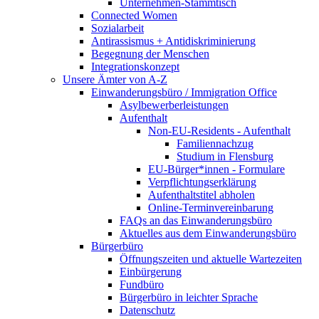
Unternehmen-Stammtisch
Connected Women
Sozialarbeit
Antirassismus + Antidiskriminierung
Begegnung der Menschen
Integrationskonzept
Unsere Ämter von A-Z
Einwanderungsbüro / Immigration Office
Asylbewerberleistungen
Aufenthalt
Non-EU-Residents - Aufenthalt
Familiennachzug
Studium in Flensburg
EU-Bürger*innen - Formulare
Verpflichtungserklärung
Aufenthaltstitel abholen
Online-Terminvereinbarung
FAQs an das Einwanderungsbüro
Aktuelles aus dem Einwanderungsbüro
Bürgerbüro
Öffnungszeiten und aktuelle Wartezeiten
Einbürgerung
Fundbüro
Bürgerbüro in leichter Sprache
Datenschutz