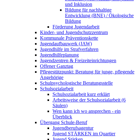
und Inklusion
Bildung für nachhaltige
Entwicklung (BNE) / Ökologische
Bildung
Förderung Jugendarbeit
Kinder- und Jugendschutzzentrum
Kommunale Präventionskette
Jugendaufbauwerk (JAW)
Jugendhilfe im Strafverfahren
Jugendhilfeplanung
Jugendzentren & Freizeiteinrichtungen
Offener Ganztag
Pflegestützpunkt: Beratung für junge, pflegende
Angehörige
Schulpsychologische Beratungsstelle
Schulsozialarbeit
Schulsozialarbeit kurz erklärt
Arbeitsweise der Schulsozialarbeit (6
Säulen)
Wen kann ich wo ansprechen - ein
Überblick
Übergang Schule-Beruf
Jugendberufsagentur
Jugend STÄRKEN im Quartier
Jugend Stärken