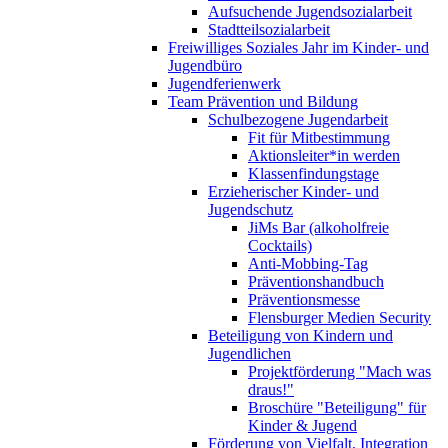
Aufsuchende Jugendsozialarbeit
Stadtteilsozialarbeit
Freiwilliges Soziales Jahr im Kinder- und
Jugendbüro
Jugendferienwerk
Team Prävention und Bildung
Schulbezogene Jugendarbeit
Fit für Mitbestimmung
Aktionsleiter*in werden
Klassenfindungstage
Erzieherischer Kinder- und
Jugendschutz
JiMs Bar (alkoholfreie
Cocktails)
Anti-Mobbing-Tag
Präventionshandbuch
Präventionsmesse
Flensburger Medien Security
Beteiligung von Kindern und
Jugendlichen
Projektförderung "Mach was
draus!"
Broschüre "Beteiligung" für
Kinder & Jugend
Förderung von Vielfalt, Integration