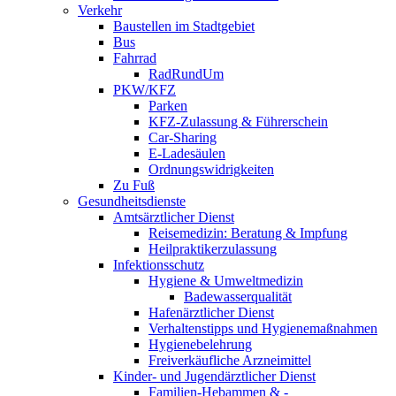
Verkehr
Baustellen im Stadtgebiet
Bus
Fahrrad
RadRundUm
PKW/KFZ
Parken
KFZ-Zulassung & Führerschein
Car-Sharing
E-Ladesäulen
Ordnungswidrigkeiten
Zu Fuß
Gesundheitsdienste
Amtsärztlicher Dienst
Reisemedizin: Beratung & Impfung
Heilpraktikerzulassung
Infektionsschutz
Hygiene & Umweltmedizin
Badewasserqualität
Hafenärztlicher Dienst
Verhaltenstipps und Hygienemaßnahmen
Hygienebelehrung
Freiverkäufliche Arzneimittel
Kinder- und Jugendärztlicher Dienst
Familien-Hebammen & -