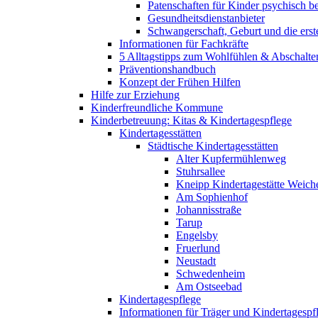
Patenschaften für Kinder psychisch bel
Gesundheitsdienstanbieter
Schwangerschaft, Geburt und die erst
Informationen für Fachkräfte
5 Alltagstipps zum Wohlfühlen & Abschalte
Präventionshandbuch
Konzept der Frühen Hilfen
Hilfe zur Erziehung
Kinderfreundliche Kommune
Kinderbetreuung: Kitas & Kindertagespflege
Kindertagesstätten
Städtische Kindertagesstätten
Alter Kupfermühlenweg
Stuhrsallee
Kneipp Kindertagestätte Weich
Am Sophienhof
Johannisstraße
Tarup
Engelsby
Fruerlund
Neustadt
Schwedenheim
Am Ostseebad
Kindertagespflege
Informationen für Träger und Kindertagespf