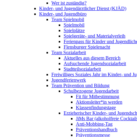
Wer ist zuständig?
Kinder- und Jugendärztlicher Dienst (KJÄD)
Kinder- und Jugendbüro
Team Spielmobil
Spielmobil
Spielplätze
Spielgeräte- und Materialverleih
Ferienpass für Kinder und Jugendlich
Flensburger Spielenacht
Team Sozialarbeit
Aktuelles aus diesem Bereich
Aufsuchende Jugendsozialarbeit
Stadtteilsozialarbeit
Freiwilliges Soziales Jahr im Kinder- und 
Jugendferienwerk
Team Prävention und Bildung
Schulbezogene Jugendarbeit
Fit für Mitbestimmung
Aktionsleiter*in werden
Klassenfindungstage
Erzieherischer Kinder- und Jugendsch
JiMs Bar (alkoholfreie Cocktail
Anti-Mobbing-Tag
Präventionshandbuch
Präventionsmesse