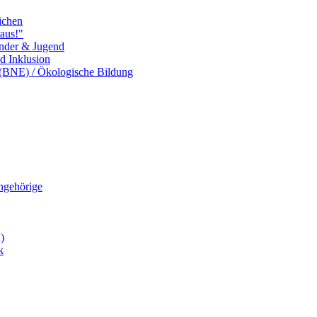
ichen
aus!"
inder & Jugend
nd Inklusion
 (BNE) / Ökologische Bildung
Angehörige
)
k