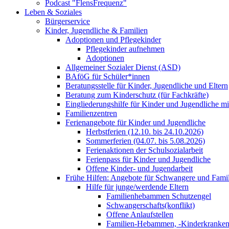
Podcast "FlensFrequenz"
Leben & Soziales
Bürgerservice
Kinder, Jugendliche & Familien
Adoptionen und Pflegekinder
Pflegekinder aufnehmen
Adoptionen
Allgemeiner Sozialer Dienst (ASD)
BAföG für Schüler*innen
Beratungsstelle für Kinder, Jugendliche und Eltern
Beratung zum Kinderschutz (für Fachkräfte)
Eingliederungshilfe für Kinder und Jugendliche m
Familienzentren
Ferienangebote für Kinder und Jugendliche
Herbstferien (12.10. bis 24.10.2026)
Sommerferien (04.07. bis 5.08.2026)
Ferienaktionen der Schulsozialarbeit
Ferienpass für Kinder und Jugendliche
Offene Kinder- und Jugendarbeit
Frühe Hilfen: Angebote für Schwangere und Fami
Hilfe für junge/werdende Eltern
Familienhebammen Schutzengel
Schwangerschafts(konflikt)
Offene Anlaufstellen
Familien-Hebammen, -Kinderkrankens