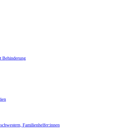
it Behinderung
lien
chwestern, Familienhelfer:innen