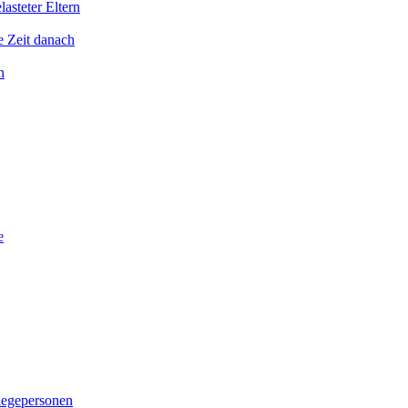
asteter Eltern
e Zeit danach
n
e
legepersonen