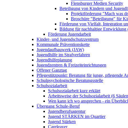
Flensburger Medien Security
Beteiligung von Kindern und Jugendl
Projektförderung "Mach was dr
Broschüre "Beteiligung" für K
Förderung von Vielfalt, Integration u
Bildung für nachhaltige Entwicklung
Förderung Jugendarbeit
Kinder- und Jugendschutzzentrum
Kommunale Präventionskette
Jugendaufbauwerk (JAW)
Jugendhilfe im Strafverfahren
Jugendhilfeplanung
Jugendzentren & Freizeiteinrichtungen
Offener Ganztag
Pflegestützpunkt: Beratung für junge, pflegende 
Schulpsychologische Beratungsstelle
Schulsozialarbeit
Schulsozialarbeit kurz erklärt
Arbeitsweise der Schulsozialarbeit (6 Säulen
Wen kann ich wo ansprechen - ein Überblic
Übergang Schule-Beruf
Jugendberufsagentur
Jugend STÄRKEN im Quartier
Jugend Stärken
Careleaver