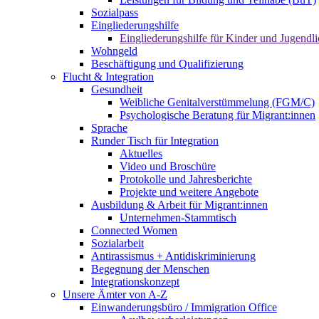
Sozialpass
Eingliederungshilfe
Eingliederungshilfe für Kinder und Jugendli
Wohngeld
Beschäftigung und Qualifizierung
Flucht & Integration
Gesundheit
Weibliche Genitalverstümmelung (FGM/C)
Psychologische Beratung für Migrant:innen
Sprache
Runder Tisch für Integration
Aktuelles
Video und Broschüre
Protokolle und Jahresberichte
Projekte und weitere Angebote
Ausbildung & Arbeit für Migrant:innen
Unternehmen-Stammtisch
Connected Women
Sozialarbeit
Antirassismus + Antidiskriminierung
Begegnung der Menschen
Integrationskonzept
Unsere Ämter von A-Z
Einwanderungsbüro / Immigration Office