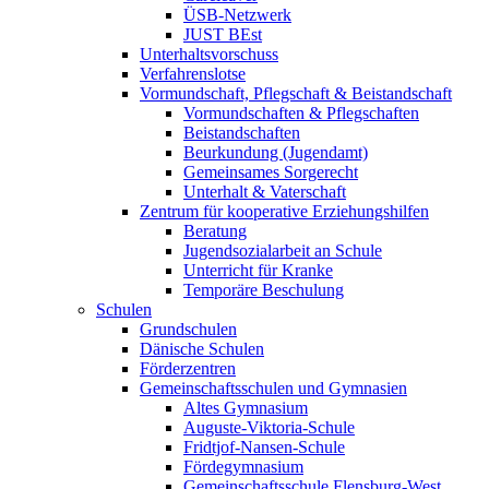
ÜSB-Netzwerk
JUST BEst
Unterhaltsvorschuss
Verfahrenslotse
Vormundschaft, Pflegschaft & Beistandschaft
Vormundschaften & Pflegschaften
Beistandschaften
Beurkundung (Jugendamt)
Gemeinsames Sorgerecht
Unterhalt & Vaterschaft
Zentrum für kooperative Erziehungshilfen
Beratung
Jugendsozialarbeit an Schule
Unterricht für Kranke
Temporäre Beschulung
Schulen
Grundschulen
Dänische Schulen
Förderzentren
Gemeinschaftsschulen und Gymnasien
Altes Gymnasium
Auguste-Viktoria-Schule
Fridtjof-Nansen-Schule
Fördegymnasium
Gemeinschaftsschule Flensburg-West