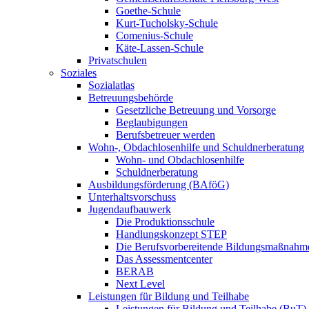
Goethe-Schule
Kurt-Tucholsky-Schule
Comenius-Schule
Käte-Lassen-Schule
Privatschulen
Soziales
Sozialatlas
Betreuungsbehörde
Gesetzliche Betreuung und Vorsorge
Beglaubigungen
Berufsbetreuer werden
Wohn-, Obdachlosenhilfe und Schuldnerberatung
Wohn- und Obdachlosenhilfe
Schuldnerberatung
Ausbildungsförderung (BAföG)
Unterhaltsvorschuss
Jugendaufbauwerk
Die Produktionsschule
Handlungskonzept STEP
Die Berufsvorbereitende Bildungsmaßnahm
Das Assessmentcenter
BERAB
Next Level
Leistungen für Bildung und Teilhabe
Leistungen für Bildung und Teilhabe (BuT)