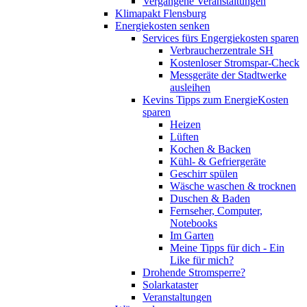
Vergangene Veranstaltungen
Klimapakt Flensburg
Energiekosten senken
Services fürs Engergiekosten sparen
Verbraucherzentrale SH
Kostenloser Stromspar-Check
Messgeräte der Stadtwerke
ausleihen
Kevins Tipps zum EnergieKosten
sparen
Heizen
Lüften
Kochen & Backen
Kühl- & Gefriergeräte
Geschirr spülen
Wäsche waschen & trocknen
Duschen & Baden
Fernseher, Computer,
Notebooks
Im Garten
Meine Tipps für dich - Ein
Like für mich?
Drohende Stromsperre?
Solarkataster
Veranstaltungen