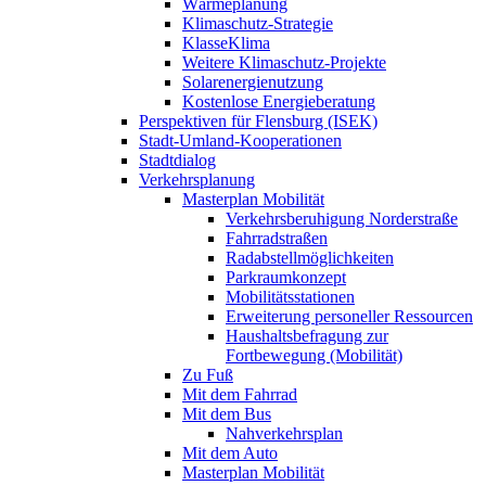
Wärmeplanung
Klimaschutz-Strategie
KlasseKlima
Weitere Klimaschutz-Projekte
Solarenergienutzung
Kostenlose Energieberatung
Perspektiven für Flensburg (ISEK)
Stadt-Umland-Kooperationen
Stadtdialog
Verkehrsplanung
Masterplan Mobilität
Verkehrsberuhigung Norderstraße
Fahrradstraßen
Radabstellmöglichkeiten
Parkraumkonzept
Mobilitätsstationen
Erweiterung personeller Ressourcen
Haushaltsbefragung zur
Fortbewegung (Mobilität)
Zu Fuß
Mit dem Fahrrad
Mit dem Bus
Nahverkehrsplan
Mit dem Auto
Masterplan Mobilität