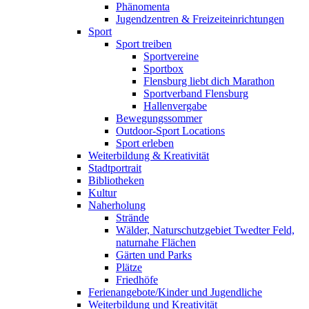
Phänomenta
Jugendzentren & Freizeiteinrichtungen
Sport
Sport treiben
Sportvereine
Sportbox
Flensburg liebt dich Marathon
Sportverband Flensburg
Hallenvergabe
Bewegungssommer
Outdoor-Sport Locations
Sport erleben
Weiterbildung & Kreativität
Stadtportrait
Bibliotheken
Kultur
Naherholung
Strände
Wälder, Naturschutzgebiet Twedter Feld,
naturnahe Flächen
Gärten und Parks
Plätze
Friedhöfe
Ferienangebote/Kinder und Jugendliche
Weiterbildung und Kreativität