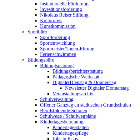
Institutionelle Förderung
Investitionsförderung
Nikolaus Reiser Stiftung
Kulturpreis
Kunstkommission
Sportbüro
Sportförderung
Sportentwicklung
Sportmeister*innen-Ehrung
Ferienschwimmen
Bildungsbüro
Bildungsplanung
Bildungsberichterstattung
Pädagogische Werkstatt
DigitalerDienstag & Donnerstag
Newsletter Digitaler Donnerstag
Veranstaltungsarchiv
Schulverwaltung
Offener Ganztag an städtischen Grundschulen
Berufsbildende Schulen
Schulwege / Schulwegpläne
Kindertagesbetreuung
Kindertagesstätten
Kindertagespflege
Jobs in Kitas