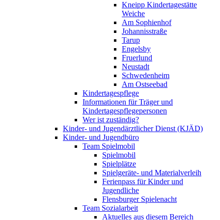
Kneipp Kindertagestätte
Weiche
Am Sophienhof
Johannisstraße
Tarup
Engelsby
Fruerlund
Neustadt
Schwedenheim
Am Ostseebad
Kindertagespflege
Informationen für Träger und
Kindertagespflegepersonen
Wer ist zuständig?
Kinder- und Jugendärztlicher Dienst (KJÄD)
Kinder- und Jugendbüro
Team Spielmobil
Spielmobil
Spielplätze
Spielgeräte- und Materialverleih
Ferienpass für Kinder und
Jugendliche
Flensburger Spielenacht
Team Sozialarbeit
Aktuelles aus diesem Bereich