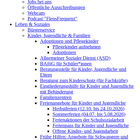
Jobs bei uns
Öffentliche Ausschreibungen
Webcam
Podcast "FlensFrequenz"
Leben & Soziales
Bürgerservice
Kinder, Jugendliche & Familien
Adoptionen und Pflegekinder
Pflegekinder aufnehmen
Adoptionen
Allgemeiner Sozialer Dienst (ASD)
BAföG für Schüler*innen
Beratungsstelle für Kinder, Jugendliche und
Eltern
Beratung zum Kinderschutz (für Fachkräfte)
Eingliederungshilfe für Kinder und Jugendliche
mit Behinderung
Familienzentren
Ferienangebote für Kinder und Jugendliche
Herbstferien (12.10. bis 24.10.2026)
Sommerferien (04.07. bis 5.08.2026)
Ferienaktionen der Schulsozialarbeit
Ferienpass für Kinder und Jugendliche
Offene Kinder- und Jugendarbeit
Frühe Hilfen: Angebote für Schwangere und