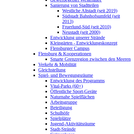
Sanierung von Stadtteilen
Westliche Altstadt (seit 2019)
Südstadt Bahnhofsumfeld (seit
2013)
Fruerlund-Süd (seit 2010)
Neustadt (seit 2000)
Entwicklung unserer Strände
Kleingärten - Entwicklungskonzept
Flensburger Campus
Flensburg & Kooperationen
Smarte Grenzregion zwischen den Meeren
Verkehr & Mobilität
Gleichstellung
Spiel- und Bewegungsräume
Entwicklung des Programms
Vital-Parks (60+)
Öffentliche Sport-Geräte
Naturnahe Spielflächen
Arbeitsgruppe
Beteiligung
Schulhöfe
Spielplätze
Jugend-Aktivitätsräume
Stadt-Strände