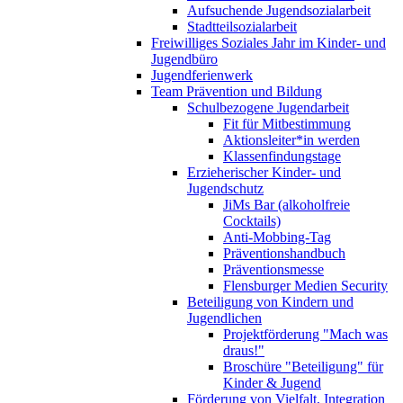
Aufsuchende Jugendsozialarbeit
Stadtteilsozialarbeit
Freiwilliges Soziales Jahr im Kinder- und
Jugendbüro
Jugendferienwerk
Team Prävention und Bildung
Schulbezogene Jugendarbeit
Fit für Mitbestimmung
Aktionsleiter*in werden
Klassenfindungstage
Erzieherischer Kinder- und
Jugendschutz
JiMs Bar (alkoholfreie
Cocktails)
Anti-Mobbing-Tag
Präventionshandbuch
Präventionsmesse
Flensburger Medien Security
Beteiligung von Kindern und
Jugendlichen
Projektförderung "Mach was
draus!"
Broschüre "Beteiligung" für
Kinder & Jugend
Förderung von Vielfalt, Integration