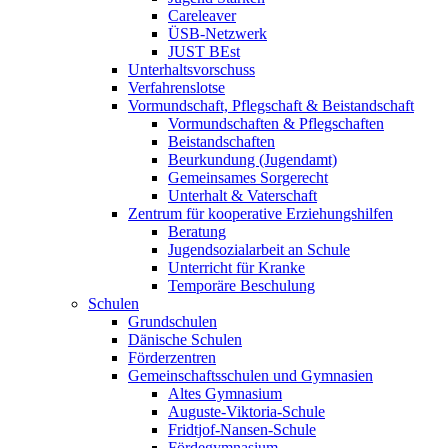
Careleaver
ÜSB-Netzwerk
JUST BEst
Unterhaltsvorschuss
Verfahrenslotse
Vormundschaft, Pflegschaft & Beistandschaft
Vormundschaften & Pflegschaften
Beistandschaften
Beurkundung (Jugendamt)
Gemeinsames Sorgerecht
Unterhalt & Vaterschaft
Zentrum für kooperative Erziehungshilfen
Beratung
Jugendsozialarbeit an Schule
Unterricht für Kranke
Temporäre Beschulung
Schulen
Grundschulen
Dänische Schulen
Förderzentren
Gemeinschaftsschulen und Gymnasien
Altes Gymnasium
Auguste-Viktoria-Schule
Fridtjof-Nansen-Schule
Fördegymnasium