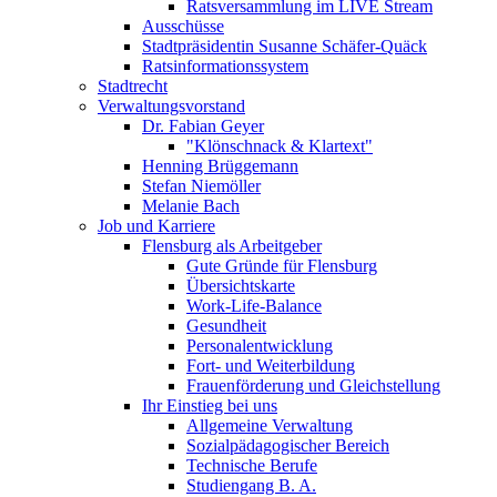
Ratsversammlung im LIVE Stream
Ausschüsse
Stadtpräsidentin Susanne Schäfer-Quäck
Ratsinformationssystem
Stadtrecht
Verwaltungsvorstand
Dr. Fabian Geyer
"Klönschnack & Klartext"
Henning Brüggemann
Stefan Niemöller
Melanie Bach
Job und Karriere
Flensburg als Arbeitgeber
Gute Gründe für Flensburg
Übersichtskarte
Work-Life-Balance
Gesundheit
Personalentwicklung
Fort- und Weiterbildung
Frauenförderung und Gleichstellung
Ihr Einstieg bei uns
Allgemeine Verwaltung
Sozialpädagogischer Bereich
Technische Berufe
Studiengang B. A.