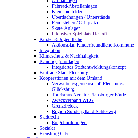
Grünanlagen
Fahrrad-Abstellanlagen
Kleinspielfelder
Überdachungen / Unterstände
Feuerstellen / Grillplätze
Skate-Anlagen
Inklusiver Spielplatz Hestoft
Kinder & Jugendliche
Aktionsplan Kinderfreundliche Kommune
Integration
Klimaschutz & Nachhaltigkeit
Planungsgrundlagen
Integriertes Stadtentwicklungskonzept
Fairtrade Stadt Flensburg
Kooperationen mit dem Umland
Verwaltungsgemeinschaft Flensburg-
Glücksburg
Tourismus Agentur Flensburger Förde
Zweckverband WEG
Grenzdreieck
Region Sönderjylland-Schleswig
Stadtrecht
Entgeltordnungen
Soziales
Flensburg.City