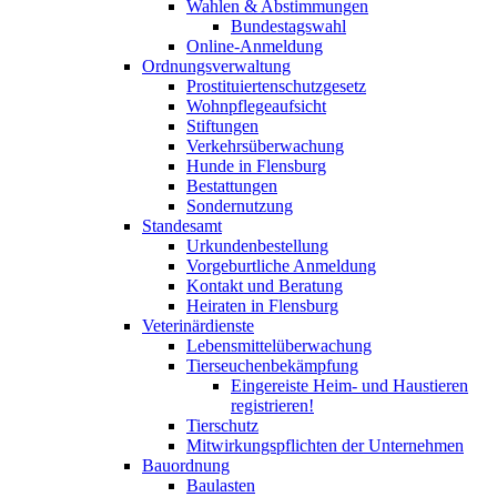
Wahlen & Abstimmungen
Bundestagswahl
Online-Anmeldung
Ordnungsverwaltung
Prostituiertenschutzgesetz
Wohnpflegeaufsicht
Stiftungen
Verkehrsüberwachung
Hunde in Flensburg
Bestattungen
Sondernutzung
Standesamt
Urkundenbestellung
Vorgeburtliche Anmeldung
Kontakt und Beratung
Heiraten in Flensburg
Veterinärdienste
Lebensmittelüberwachung
Tierseuchenbekämpfung
Eingereiste Heim- und Haustieren
registrieren!
Tierschutz
Mitwirkungspflichten der Unternehmen
Bauordnung
Baulasten