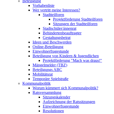
Beteiligung
Vorhabenliste
Wer vertritt meine Interessen?
Stadtteilforen
Projektförderung Stadtteilforen
Sitzungen der Stadtteilforen
Stadtschüler:innenrat
Behindertenbeauftragter
Gestaltungsbeirat
Ideen und Beschwerden
Online-Beteiligung
Einwohnerfragestunde
Beteiligung von Kindern & Jugendlichen
Projektförderung "Mach was draus!"
Mängelmelder (TBZ)
Beteiligungs ABC
Mobilitätsrat
Temporäre Spielstraße
Kommunalpolitik
Worum kümmert sich Kommunalpolitik?
Ratsversammlung
Sitzungskalender
Aufzeichnung der Ratssitzungen
Einwohnerfragestunde
Resolutionen