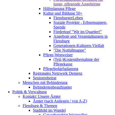
junge, pflegende Angehörige
Hilfeplanung Pflege
Kultur und Bildung 50+
FlensburgerLeben
Soziale Projekte - Erbsensuppen-
Spende
Fördertopf "Wir im Quartier!"
Angebote und Veranstaltungen in
Flensburg
Generationen-Kulturen-Vielfalt
"Die Notfallmappe"
Pflege-Wegweiser
(Teil-)Kostenübernahme der
Pflegekasse
Pflegebedarfsplanung
Regionales Netzwerk Demenz
Seniorenbeirat
Menschen mit Behinderung
Behindertenbeauftragter
Politik & Verwaltung
Kontakt: Unsere Ämter
Ämter (nach Anliegen / von A-Z)
Flensburg & Themen
Stadtbild im Wandel
Gewerbegebiet Westerallee