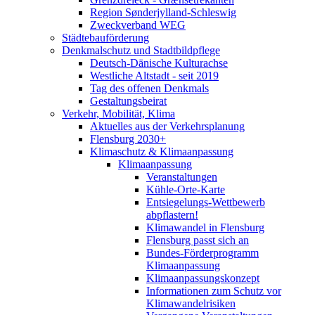
Region Sønderjylland-Schleswig
Zweckverband WEG
Städtebauförderung
Denkmalschutz und Stadtbildpflege
Deutsch-Dänische Kulturachse
Westliche Altstadt - seit 2019
Tag des offenen Denkmals
Gestaltungsbeirat
Verkehr, Mobilität, Klima
Aktuelles aus der Verkehrsplanung
Flensburg 2030+
Klimaschutz & Klimaanpassung
Klimaanpassung
Veranstaltungen
Kühle-Orte-Karte
Entsiegelungs-Wettbewerb
abpflastern!
Klimawandel in Flensburg
Flensburg passt sich an
Bundes-Förderprogramm
Klimaanpassung
Klimaanpassungskonzept
Informationen zum Schutz vor
Klimawandelrisiken