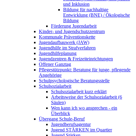
und Inklusion
Bildung für nachhaltige
Entwicklung (BNE) / Ökologische
Bildung
Förderung Jugendarbeit
Kinder- und Jugendschutzzentrum
Kommunale Präventionskette
Jugendaufbauwerk (JAW)
Jugendhilfe im Strafverfahren
Jugendhilfeplanung
Jugendzentren & Freizeiteinrichtungen
Offener Ganztag
Pflegestützpunkt: Beratung für junge, pflegende
Angehörige
Schulpsychologische Beratungsstelle
Schulsozialarbeit
Schulsozialarbeit kurz erklärt
Arbeitsweise der Schulsozialarbeit (6
Säulen)
Wen kann ich wo ansprechen - ein
Überblick
Übergang Schule-Beruf
Jugendberufsagentur
Jugend STÄRKEN im Quartier
Jugend Stärken