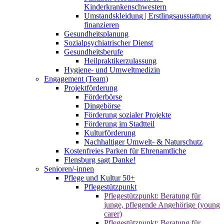
Kinderkrankenschwestern
Umstandskleidung | Erstlingsausstattung
finanzieren
Gesundheitsplanung
Sozialpsychiatrischer Dienst
Gesundheitsberufe
Heilpraktikerzulassung
Hygiene- und Umweltmedizin
Engagement (Team)
Projektförderung
Förderbörse
Dingebörse
Förderung sozialer Projekte
Förderung im Stadtteil
Kulturförderung
Nachhaltiger Umwelt- & Naturschutz
Kostenfreies Parken für Ehrenamtliche
Flensburg sagt Danke!
Senioren/-innen
Pflege und Kultur 50+
Pflegestützpunkt
Pflegestützpunkt: Beratung für
junge, pflegende Angehörige (young
carer)
Pflegestützpunkt: Beratung für