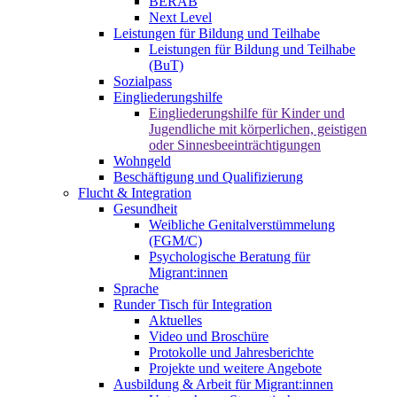
BERAB
Next Level
Leistungen für Bildung und Teilhabe
Leistungen für Bildung und Teilhabe
(BuT)
Sozialpass
Eingliederungshilfe
Eingliederungshilfe für Kinder und
Jugendliche mit körperlichen, geistigen
oder Sinnesbeeinträchtigungen
Wohngeld
Beschäftigung und Qualifizierung
Flucht & Integration
Gesundheit
Weibliche Genitalverstümmelung
(FGM/C)
Psychologische Beratung für
Migrant:innen
Sprache
Runder Tisch für Integration
Aktuelles
Video und Broschüre
Protokolle und Jahresberichte
Projekte und weitere Angebote
Ausbildung & Arbeit für Migrant:innen