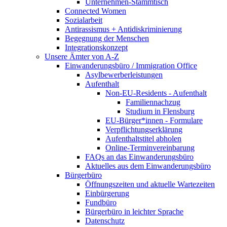
Unternehmen-Stammtisch
Connected Women
Sozialarbeit
Antirassismus + Antidiskriminierung
Begegnung der Menschen
Integrationskonzept
Unsere Ämter von A-Z
Einwanderungsbüro / Immigration Office
Asylbewerberleistungen
Aufenthalt
Non-EU-Residents - Aufenthalt
Familiennachzug
Studium in Flensburg
EU-Bürger*innen - Formulare
Verpflichtungserklärung
Aufenthaltstitel abholen
Online-Terminvereinbarung
FAQs an das Einwanderungsbüro
Aktuelles aus dem Einwanderungsbüro
Bürgerbüro
Öffnungszeiten und aktuelle Wartezeiten
Einbürgerung
Fundbüro
Bürgerbüro in leichter Sprache
Datenschutz