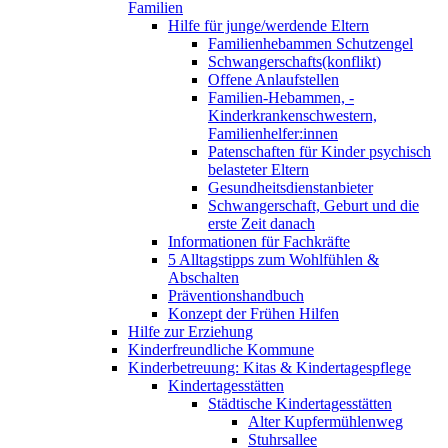
Familien
Hilfe für junge/werdende Eltern
Familienhebammen Schutzengel
Schwangerschafts(konflikt)
Offene Anlaufstellen
Familien-Hebammen, -
Kinderkrankenschwestern,
Familienhelfer:innen
Patenschaften für Kinder psychisch
belasteter Eltern
Gesundheitsdienstanbieter
Schwangerschaft, Geburt und die
erste Zeit danach
Informationen für Fachkräfte
5 Alltagstipps zum Wohlfühlen &
Abschalten
Präventionshandbuch
Konzept der Frühen Hilfen
Hilfe zur Erziehung
Kinderfreundliche Kommune
Kinderbetreuung: Kitas & Kindertagespflege
Kindertagesstätten
Städtische Kindertagesstätten
Alter Kupfermühlenweg
Stuhrsallee