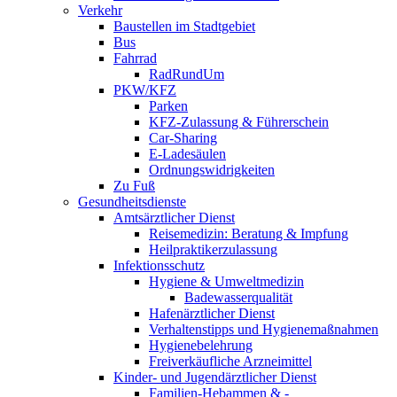
Verkehr
Baustellen im Stadtgebiet
Bus
Fahrrad
RadRundUm
PKW/KFZ
Parken
KFZ-Zulassung & Führerschein
Car-Sharing
E-Ladesäulen
Ordnungswidrigkeiten
Zu Fuß
Gesundheitsdienste
Amtsärztlicher Dienst
Reisemedizin: Beratung & Impfung
Heilpraktikerzulassung
Infektionsschutz
Hygiene & Umweltmedizin
Badewasserqualität
Hafenärztlicher Dienst
Verhaltenstipps und Hygienemaßnahmen
Hygienebelehrung
Freiverkäufliche Arzneimittel
Kinder- und Jugendärztlicher Dienst
Familien-Hebammen & -