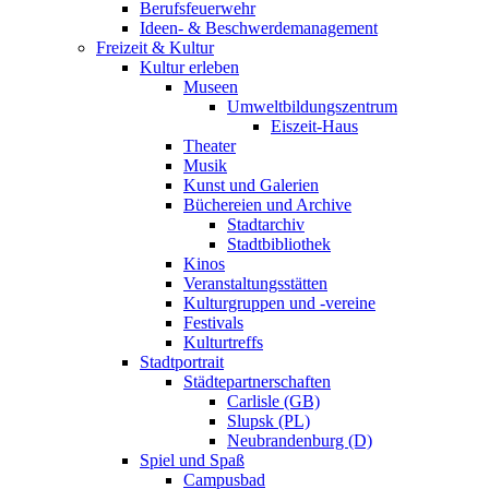
Berufsfeuerwehr
Ideen- & Beschwerdemanagement
Freizeit & Kultur
Kultur erleben
Museen
Umweltbildungszentrum
Eiszeit-Haus
Theater
Musik
Kunst und Galerien
Büchereien und Archive
Stadtarchiv
Stadtbibliothek
Kinos
Veranstaltungsstätten
Kulturgruppen und -vereine
Festivals
Kulturtreffs
Stadtportrait
Städtepartnerschaften
Carlisle (GB)
Slupsk (PL)
Neubrandenburg (D)
Spiel und Spaß
Campusbad