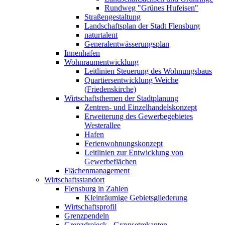
Rundweg "Grünes Hufeisen"
Straßengestaltung
Landschaftsplan der Stadt Flensburg
naturtalent
Generalentwässerungsplan
Innenhafen
Wohnraumentwicklung
Leitlinien Steuerung des Wohnungsbaus
Quartiersentwicklung Weiche
(Friedenskirche)
Wirtschaftsthemen der Stadtplanung
Zentren- und Einzelhandelskonzept
Erweiterung des Gewerbegebietes
Westerallee
Hafen
Ferienwohnungskonzept
Leitlinien zur Entwicklung von
Gewerbeflächen
Flächenmanagement
Wirtschaftsstandort
Flensburg in Zahlen
Kleinräumige Gebietsgliederung
Wirtschaftsprofil
Grenzpendeln
Grenzdreieck - Grænsetrekanten