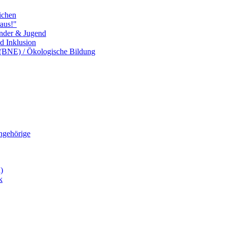
ichen
aus!"
inder & Jugend
nd Inklusion
 (BNE) / Ökologische Bildung
Angehörige
)
k