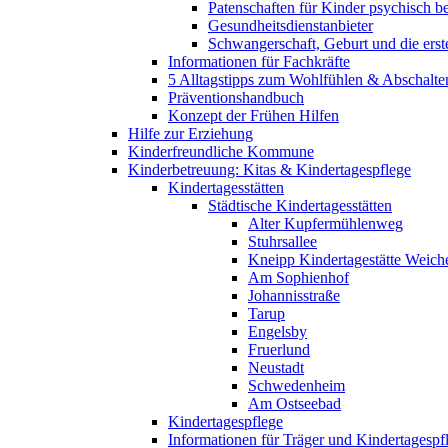
Patenschaften für Kinder psychisch bel
Gesundheitsdienstanbieter
Schwangerschaft, Geburt und die erst
Informationen für Fachkräfte
5 Alltagstipps zum Wohlfühlen & Abschalte
Präventionshandbuch
Konzept der Frühen Hilfen
Hilfe zur Erziehung
Kinderfreundliche Kommune
Kinderbetreuung: Kitas & Kindertagespflege
Kindertagesstätten
Städtische Kindertagesstätten
Alter Kupfermühlenweg
Stuhrsallee
Kneipp Kindertagestätte Weich
Am Sophienhof
Johannisstraße
Tarup
Engelsby
Fruerlund
Neustadt
Schwedenheim
Am Ostseebad
Kindertagespflege
Informationen für Träger und Kindertagespf