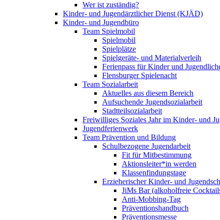
Wer ist zuständig?
Kinder- und Jugendärztlicher Dienst (KJÄD)
Kinder- und Jugendbüro
Team Spielmobil
Spielmobil
Spielplätze
Spielgeräte- und Materialverleih
Ferienpass für Kinder und Jugendlich
Flensburger Spielenacht
Team Sozialarbeit
Aktuelles aus diesem Bereich
Aufsuchende Jugendsozialarbeit
Stadtteilsozialarbeit
Freiwilliges Soziales Jahr im Kinder- und 
Jugendferienwerk
Team Prävention und Bildung
Schulbezogene Jugendarbeit
Fit für Mitbestimmung
Aktionsleiter*in werden
Klassenfindungstage
Erzieherischer Kinder- und Jugendsch
JiMs Bar (alkoholfreie Cocktail
Anti-Mobbing-Tag
Präventionshandbuch
Präventionsmesse