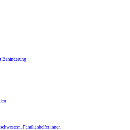
it Behinderung
lien
chwestern, Familienhelfer:innen