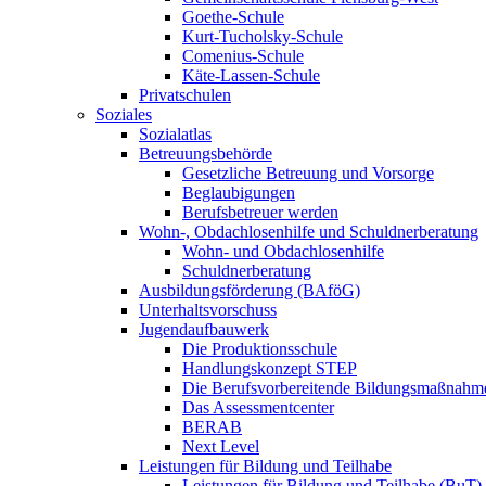
Goethe-Schule
Kurt-Tucholsky-Schule
Comenius-Schule
Käte-Lassen-Schule
Privatschulen
Soziales
Sozialatlas
Betreuungsbehörde
Gesetzliche Betreuung und Vorsorge
Beglaubigungen
Berufsbetreuer werden
Wohn-, Obdachlosenhilfe und Schuldnerberatung
Wohn- und Obdachlosenhilfe
Schuldnerberatung
Ausbildungsförderung (BAföG)
Unterhaltsvorschuss
Jugendaufbauwerk
Die Produktionsschule
Handlungskonzept STEP
Die Berufsvorbereitende Bildungsmaßnahm
Das Assessmentcenter
BERAB
Next Level
Leistungen für Bildung und Teilhabe
Leistungen für Bildung und Teilhabe (BuT)