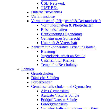
ÜSB-Netzwerk
JUST BEst
Unterhaltsvorschuss
Verfahrenslotse
Vormundschaft, Pflegschaft & Beistandschaft
Vormundschaften & Pflegschaften
Beistandschaften
Beurkundung (Jugendamt)
Gemeinsames Sorgerecht
Unterhalt & Vaterschaft
Zentrum für kooperative Erziehungshilfen
Beratung
Jugendsozialarbeit an Schule
Unterricht für Kranke
Temporäre Beschulung
Schulen
Grundschulen
Dänische Schulen
Förderzentren
Gemeinschaftsschulen und Gymnasien
Altes Gymnasium
Auguste-Viktoria-Schule
Fridtjof-Nansen-Schule
Fördegymnasium
Gemeinschaftsschule Flensburg-West