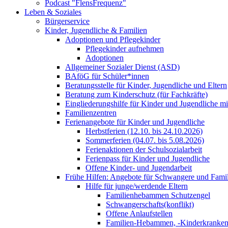
Podcast "FlensFrequenz"
Leben & Soziales
Bürgerservice
Kinder, Jugendliche & Familien
Adoptionen und Pflegekinder
Pflegekinder aufnehmen
Adoptionen
Allgemeiner Sozialer Dienst (ASD)
BAföG für Schüler*innen
Beratungsstelle für Kinder, Jugendliche und Eltern
Beratung zum Kinderschutz (für Fachkräfte)
Eingliederungshilfe für Kinder und Jugendliche m
Familienzentren
Ferienangebote für Kinder und Jugendliche
Herbstferien (12.10. bis 24.10.2026)
Sommerferien (04.07. bis 5.08.2026)
Ferienaktionen der Schulsozialarbeit
Ferienpass für Kinder und Jugendliche
Offene Kinder- und Jugendarbeit
Frühe Hilfen: Angebote für Schwangere und Fami
Hilfe für junge/werdende Eltern
Familienhebammen Schutzengel
Schwangerschafts(konflikt)
Offene Anlaufstellen
Familien-Hebammen, -Kinderkrankens