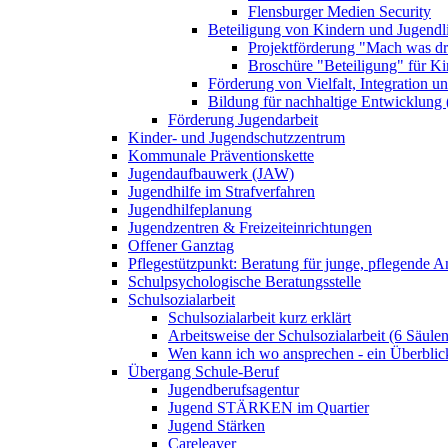
Flensburger Medien Security
Beteiligung von Kindern und Jugendl
Projektförderung "Mach was dr
Broschüre "Beteiligung" für K
Förderung von Vielfalt, Integration u
Bildung für nachhaltige Entwicklung
Förderung Jugendarbeit
Kinder- und Jugendschutzzentrum
Kommunale Präventionskette
Jugendaufbauwerk (JAW)
Jugendhilfe im Strafverfahren
Jugendhilfeplanung
Jugendzentren & Freizeiteinrichtungen
Offener Ganztag
Pflegestützpunkt: Beratung für junge, pflegende 
Schulpsychologische Beratungsstelle
Schulsozialarbeit
Schulsozialarbeit kurz erklärt
Arbeitsweise der Schulsozialarbeit (6 Säulen
Wen kann ich wo ansprechen - ein Überblic
Übergang Schule-Beruf
Jugendberufsagentur
Jugend STÄRKEN im Quartier
Jugend Stärken
Careleaver