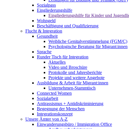
Sozialpass
Eingliederungshilfe
Eingliederungshilfe für Kinder und Jugendli
Wohngeld
Beschäftigung und Qualifizierung
Flucht & Integration
Gesundheit
Weibliche Genitalverstümmelung (FGM/C)
Psychologische Beratung für Migrant:innen
Sprache
Runder Tisch für Integration
Aktuelles
Video und Broschüre
Protokolle und Jahresberichte
Projekte und weitere Angebote
Ausbildung & Arbeit für Migrant:innen
Unternehmen-Stammtisch
Connected Women
Sozialarbeit
Antirassismus + Antidiskriminierung
Begegnung der Menschen
Integrationskonzept
Unsere Ämter von A-Z
Einwanderungsbüro / Immigration Office