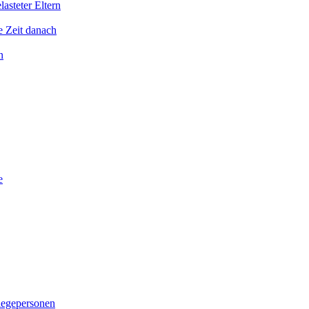
asteter Eltern
e Zeit danach
n
e
legepersonen