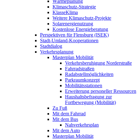
Wärmeplanung
Klimaschutz-Strategie
KlasseKlima
Weitere Klimaschutz-Projekte
Solarenergienutzung
Kostenlose Energieberatung
Perspektiven für Flensburg (ISEK)
Stadt-Umland-Kooperationen
Stadtdialog
Verkehrsplanung
Masterplan Mobilität
Verkehrsberuhigung Norderstraße
Fahrradstraßen
Radabstellmöglichkeiten
Parkraumkonzept
Mobilitätsstationen
Erweiterung personeller Ressourcen
Haushaltsbefragung zur
Fortbewegung (Mobilität)
Zu Fuß
Mit dem Fahrrad
Mit dem Bus
Nahverkehrsplan
Mit dem Auto
Masterplan Mobilität