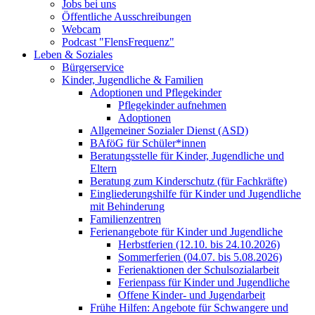
Jobs bei uns
Öffentliche Ausschreibungen
Webcam
Podcast "FlensFrequenz"
Leben & Soziales
Bürgerservice
Kinder, Jugendliche & Familien
Adoptionen und Pflegekinder
Pflegekinder aufnehmen
Adoptionen
Allgemeiner Sozialer Dienst (ASD)
BAföG für Schüler*innen
Beratungsstelle für Kinder, Jugendliche und
Eltern
Beratung zum Kinderschutz (für Fachkräfte)
Eingliederungshilfe für Kinder und Jugendliche
mit Behinderung
Familienzentren
Ferienangebote für Kinder und Jugendliche
Herbstferien (12.10. bis 24.10.2026)
Sommerferien (04.07. bis 5.08.2026)
Ferienaktionen der Schulsozialarbeit
Ferienpass für Kinder und Jugendliche
Offene Kinder- und Jugendarbeit
Frühe Hilfen: Angebote für Schwangere und