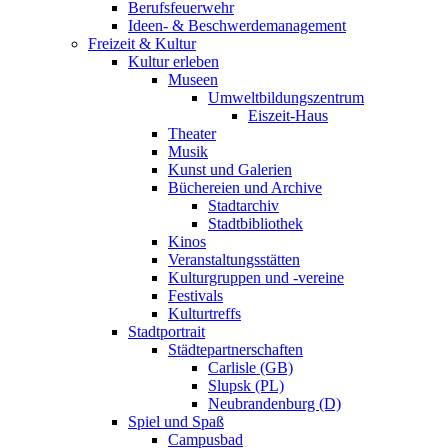
Berufsfeuerwehr
Ideen- & Beschwerdemanagement
Freizeit & Kultur
Kultur erleben
Museen
Umweltbildungszentrum
Eiszeit-Haus
Theater
Musik
Kunst und Galerien
Büchereien und Archive
Stadtarchiv
Stadtbibliothek
Kinos
Veranstaltungsstätten
Kulturgruppen und -vereine
Festivals
Kulturtreffs
Stadtportrait
Städtepartnerschaften
Carlisle (GB)
Slupsk (PL)
Neubrandenburg (D)
Spiel und Spaß
Campusbad