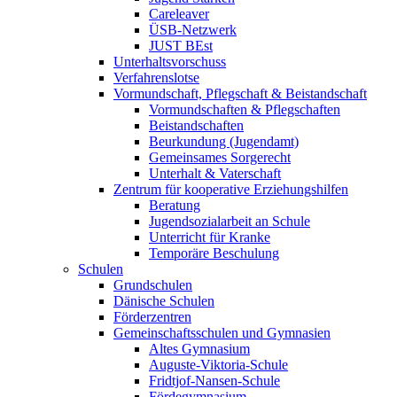
Careleaver
ÜSB-Netzwerk
JUST BEst
Unterhaltsvorschuss
Verfahrenslotse
Vormundschaft, Pflegschaft & Beistandschaft
Vormundschaften & Pflegschaften
Beistandschaften
Beurkundung (Jugendamt)
Gemeinsames Sorgerecht
Unterhalt & Vaterschaft
Zentrum für kooperative Erziehungshilfen
Beratung
Jugendsozialarbeit an Schule
Unterricht für Kranke
Temporäre Beschulung
Schulen
Grundschulen
Dänische Schulen
Förderzentren
Gemeinschaftsschulen und Gymnasien
Altes Gymnasium
Auguste-Viktoria-Schule
Fridtjof-Nansen-Schule
Fördegymnasium