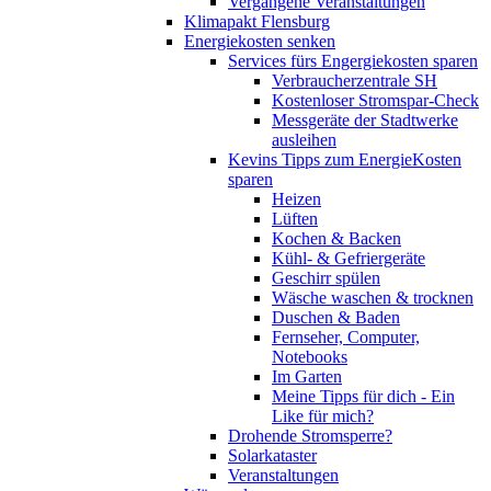
Vergangene Veranstaltungen
Klimapakt Flensburg
Energiekosten senken
Services fürs Engergiekosten sparen
Verbraucherzentrale SH
Kostenloser Stromspar-Check
Messgeräte der Stadtwerke
ausleihen
Kevins Tipps zum EnergieKosten
sparen
Heizen
Lüften
Kochen & Backen
Kühl- & Gefriergeräte
Geschirr spülen
Wäsche waschen & trocknen
Duschen & Baden
Fernseher, Computer,
Notebooks
Im Garten
Meine Tipps für dich - Ein
Like für mich?
Drohende Stromsperre?
Solarkataster
Veranstaltungen