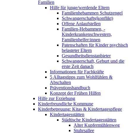
Familien
Hilfe für junge/werdende Eltern
Familienhebammen Schutzengel
Schwangerschafts(konflikt)
Offene Anlaufstellen
Familien-Hebammen, -
Kinderkrankenschwestern,
Familienhelfer:innen
Patenschaften für Kinder psychisch
belasteter Eltern
Gesundheitsdienstanbieter
Schwangerschaft, Geburt und die
erste Zeit danach
Informationen für Fachkräfte
5 Alltagstipps zum Wohlfühlen &
Abschalten
Präventionshandbuch
Konzept der Frühen Hilfen
Hilfe zur Erziehung
Kinderfreundliche Kommune
Kinderbetreuung: Kitas & Kindertagespflege
Kindertagesstätten
Städtische Kindertagesstätten
Alter Kupfermühlenweg
Stuhrsallee