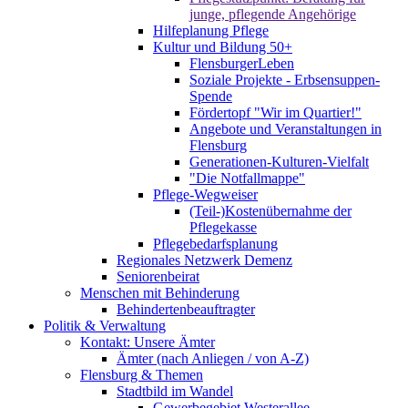
junge, pflegende Angehörige
Hilfeplanung Pflege
Kultur und Bildung 50+
FlensburgerLeben
Soziale Projekte - Erbsensuppen-
Spende
Fördertopf "Wir im Quartier!"
Angebote und Veranstaltungen in
Flensburg
Generationen-Kulturen-Vielfalt
"Die Notfallmappe"
Pflege-Wegweiser
(Teil-)Kostenübernahme der
Pflegekasse
Pflegebedarfsplanung
Regionales Netzwerk Demenz
Seniorenbeirat
Menschen mit Behinderung
Behindertenbeauftragter
Politik & Verwaltung
Kontakt: Unsere Ämter
Ämter (nach Anliegen / von A-Z)
Flensburg & Themen
Stadtbild im Wandel
Gewerbegebiet Westerallee