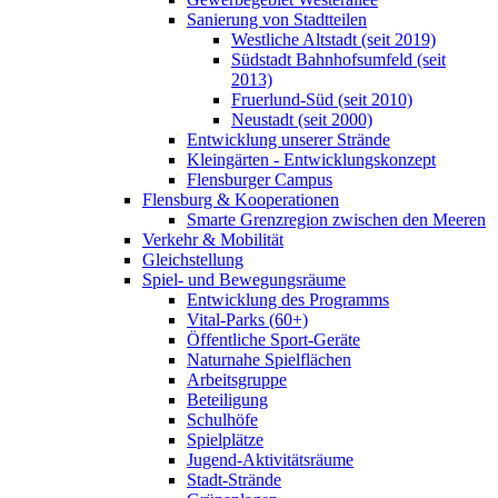
Sanierung von Stadtteilen
Westliche Altstadt (seit 2019)
Südstadt Bahnhofsumfeld (seit
2013)
Fruerlund-Süd (seit 2010)
Neustadt (seit 2000)
Entwicklung unserer Strände
Kleingärten - Entwicklungskonzept
Flensburger Campus
Flensburg & Kooperationen
Smarte Grenzregion zwischen den Meeren
Verkehr & Mobilität
Gleichstellung
Spiel- und Bewegungsräume
Entwicklung des Programms
Vital-Parks (60+)
Öffentliche Sport-Geräte
Naturnahe Spielflächen
Arbeitsgruppe
Beteiligung
Schulhöfe
Spielplätze
Jugend-Aktivitätsräume
Stadt-Strände