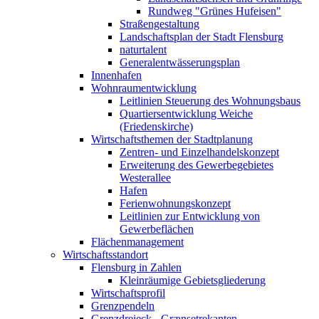
Rundweg "Grünes Hufeisen"
Straßengestaltung
Landschaftsplan der Stadt Flensburg
naturtalent
Generalentwässerungsplan
Innenhafen
Wohnraumentwicklung
Leitlinien Steuerung des Wohnungsbaus
Quartiersentwicklung Weiche
(Friedenskirche)
Wirtschaftsthemen der Stadtplanung
Zentren- und Einzelhandelskonzept
Erweiterung des Gewerbegebietes
Westerallee
Hafen
Ferienwohnungskonzept
Leitlinien zur Entwicklung von
Gewerbeflächen
Flächenmanagement
Wirtschaftsstandort
Flensburg in Zahlen
Kleinräumige Gebietsgliederung
Wirtschaftsprofil
Grenzpendeln
Grenzdreieck - Grænsetrekanten