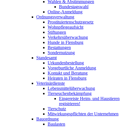
Wahlen & Abstimmungen
Bundestagswahl
Online-Anmeldung
Ordnungsverwaltung
Prostituiertenschutzgesetz
Wohnpflegeaufsicht
Stiftungen
Verkehrsüberwachung
Hunde in Flensburg
Bestattungen
Sondernutzung
Standesamt
Urkundenbestellung
Vorgeburtliche Anmeldung
Kontakt und Beratung
Heiraten in Flensburg
Veterinärdienste
Lebensmittelüberwachung
Tierseuchenbekämpfung
Eingereiste Heim- und Haustieren
registrieren!
Tierschutz
Mitwirkungspflichten der Unternehmen
Bauordnung
Baulasten