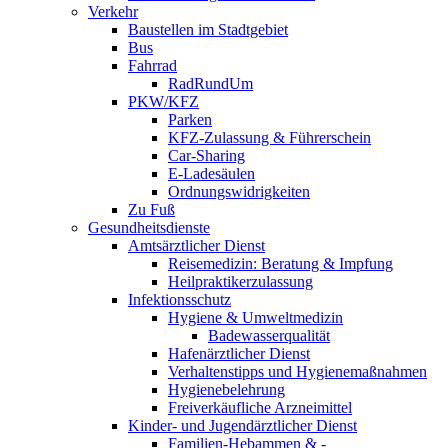
Verkehr
Baustellen im Stadtgebiet
Bus
Fahrrad
RadRundUm
PKW/KFZ
Parken
KFZ-Zulassung & Führerschein
Car-Sharing
E-Ladesäulen
Ordnungswidrigkeiten
Zu Fuß
Gesundheitsdienste
Amtsärztlicher Dienst
Reisemedizin: Beratung & Impfung
Heilpraktikerzulassung
Infektionsschutz
Hygiene & Umweltmedizin
Badewasserqualität
Hafenärztlicher Dienst
Verhaltenstipps und Hygienemaßnahmen
Hygienebelehrung
Freiverkäufliche Arzneimittel
Kinder- und Jugendärztlicher Dienst
Familien-Hebammen & -