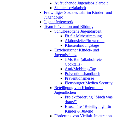
Aufsuchende Jugendsozialarbeit
Stadtteilsozialarbeit
Freiwilliges Soziales Jahr im Kinder- und
Jugendbüro
Jugendferienwerk
Team Prävention und Bildung
Schulbezogene Jugendarbeit
Fit für Mitbestimmung
Aktionsleiter*in werden
Klassenfindungstage
Erzieherischer Kinder- und
Jugendschutz
JiMs Bar (alkoholfreie
Cocktails)
Anti-Mobbing-Tag
Präventionshandbuch
Präventionsmesse
Flensburger Medien Security
Beteiligung von Kindern und
Jugendlichen
Projektförderung "Mach was
draus!"
Broschüre "Beteiligung" für
Kinder & Jugend
Förderung von Vielfalt, Integration