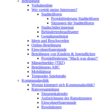
Beteiligung
Vorhabenliste
Wer vertritt meine Interessen?
Stadtteilforen
Projektförderung Stadtteilforen
Sitzungen der Stadtteilforen
Stadtschüler:innenrat
Behindertenbeauftragter
Gestaltungsbeirat
Ideen und Beschwerden
Online-Beteiligung
Einwohnerfragestunde
Beteiligung von Kindern & Jugendlichen
Projektförderung "Mach was draus!"
Mängelmelder (TBZ)
Beteiligungs ABC
Mobilitätsrat
Temporäre Spielstraße
Kommunalpolitik
Worum kümmert sich Kommunalpolitik?
Ratsversammlung
Sitzungskalender
Aufzeichnung der Ratssitzungen
Einwohnerfragestunde
Resolutionen