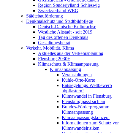
Region Sønderjylland-Schleswig
Zweckverband WEG
Städtebauförderung
Denkmalschutz und Stadtbildpflege
Deutsch-Dänische Kulturachse
Westliche Altstadt - seit 2019
Tag des offenen Denkmals
Gestaltungsbeirat
Verkehr, Mobilität, Klima
Aktuelles aus der Verkehrsplanung
Flensburg 2030+
Klimaschutz & Klimaanpassung
Klimaanpassung
Veranstaltungen
Kühle-Orte-Karte
Entsiegelungs-Wettbewerb
abpflastern!
Klimawandel in Flensburg
Flensburg passt sich an
Bundes-Förderprogramm
Klimaanpassung
Klimaanpassungskonzept
Informationen zum Schutz vor
Klimawandelrisiken