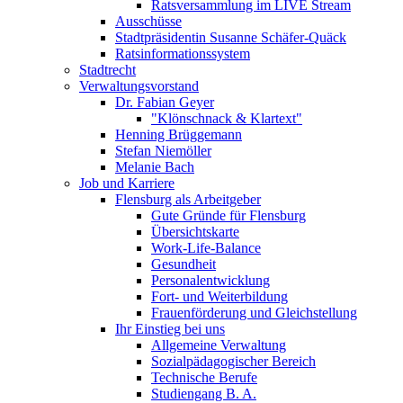
Ratsversammlung im LIVE Stream
Ausschüsse
Stadtpräsidentin Susanne Schäfer-Quäck
Ratsinformationssystem
Stadtrecht
Verwaltungsvorstand
Dr. Fabian Geyer
"Klönschnack & Klartext"
Henning Brüggemann
Stefan Niemöller
Melanie Bach
Job und Karriere
Flensburg als Arbeitgeber
Gute Gründe für Flensburg
Übersichtskarte
Work-Life-Balance
Gesundheit
Personalentwicklung
Fort- und Weiterbildung
Frauenförderung und Gleichstellung
Ihr Einstieg bei uns
Allgemeine Verwaltung
Sozialpädagogischer Bereich
Technische Berufe
Studiengang B. A.