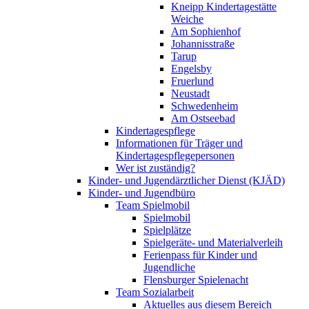
Kneipp Kindertagestätte
Weiche
Am Sophienhof
Johannisstraße
Tarup
Engelsby
Fruerlund
Neustadt
Schwedenheim
Am Ostseebad
Kindertagespflege
Informationen für Träger und
Kindertagespflegepersonen
Wer ist zuständig?
Kinder- und Jugendärztlicher Dienst (KJÄD)
Kinder- und Jugendbüro
Team Spielmobil
Spielmobil
Spielplätze
Spielgeräte- und Materialverleih
Ferienpass für Kinder und
Jugendliche
Flensburger Spielenacht
Team Sozialarbeit
Aktuelles aus diesem Bereich