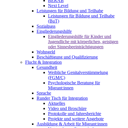
BERAB
Next Level
Leistungen für Bildung und Teilhabe
Leistungen für Bildung und Teilhabe
(BuT)
Sozialpass
Eingliederungshilfe
Eingliederungshilfe für Kinder und
Jugendliche mit körperlichen, geistigen
oder Sinnesbeeinträchtigungen
Wohngeld
Beschäftigung und Qualifizierung
Flucht & Integration
Gesundheit
Weibliche Genitalverstümmelung
(FGM/C)
Psychologische Beratung für
Migrant:innen
Sprache
Runder Tisch für Integration
Aktuelles
Video und Broschüre
Protokolle und Jahresberichte
Projekte und weitere Angebote
Ausbildung & Arbeit für Migrant:innen