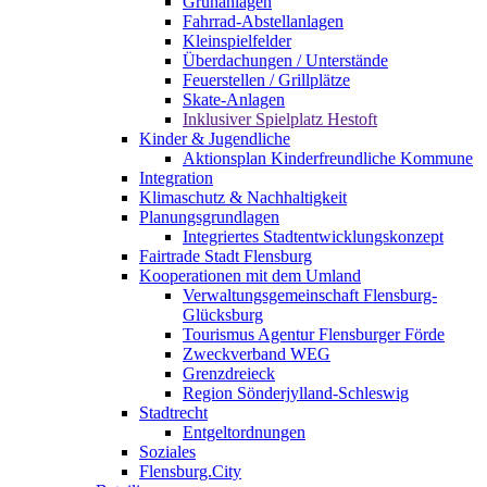
Grünanlagen
Fahrrad-Abstellanlagen
Kleinspielfelder
Überdachungen / Unterstände
Feuerstellen / Grillplätze
Skate-Anlagen
Inklusiver Spielplatz Hestoft
Kinder & Jugendliche
Aktionsplan Kinderfreundliche Kommune
Integration
Klimaschutz & Nachhaltigkeit
Planungsgrundlagen
Integriertes Stadtentwicklungskonzept
Fairtrade Stadt Flensburg
Kooperationen mit dem Umland
Verwaltungsgemeinschaft Flensburg-
Glücksburg
Tourismus Agentur Flensburger Förde
Zweckverband WEG
Grenzdreieck
Region Sönderjylland-Schleswig
Stadtrecht
Entgeltordnungen
Soziales
Flensburg.City