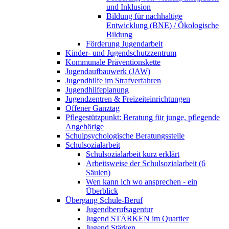
und Inklusion
Bildung für nachhaltige
Entwicklung (BNE) / Ökologische
Bildung
Förderung Jugendarbeit
Kinder- und Jugendschutzzentrum
Kommunale Präventionskette
Jugendaufbauwerk (JAW)
Jugendhilfe im Strafverfahren
Jugendhilfeplanung
Jugendzentren & Freizeiteinrichtungen
Offener Ganztag
Pflegestützpunkt: Beratung für junge, pflegende
Angehörige
Schulpsychologische Beratungsstelle
Schulsozialarbeit
Schulsozialarbeit kurz erklärt
Arbeitsweise der Schulsozialarbeit (6
Säulen)
Wen kann ich wo ansprechen - ein
Überblick
Übergang Schule-Beruf
Jugendberufsagentur
Jugend STÄRKEN im Quartier
Jugend Stärken