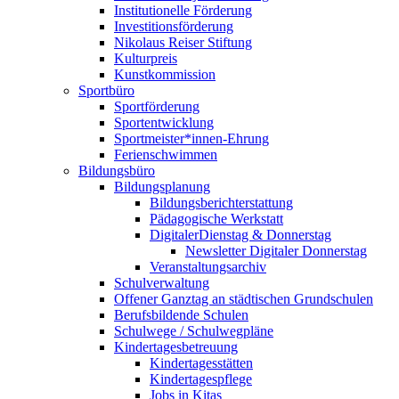
Institutionelle Förderung
Investitionsförderung
Nikolaus Reiser Stiftung
Kulturpreis
Kunstkommission
Sportbüro
Sportförderung
Sportentwicklung
Sportmeister*innen-Ehrung
Ferienschwimmen
Bildungsbüro
Bildungsplanung
Bildungsberichterstattung
Pädagogische Werkstatt
DigitalerDienstag & Donnerstag
Newsletter Digitaler Donnerstag
Veranstaltungsarchiv
Schulverwaltung
Offener Ganztag an städtischen Grundschulen
Berufsbildende Schulen
Schulwege / Schulwegpläne
Kindertagesbetreuung
Kindertagesstätten
Kindertagespflege
Jobs in Kitas