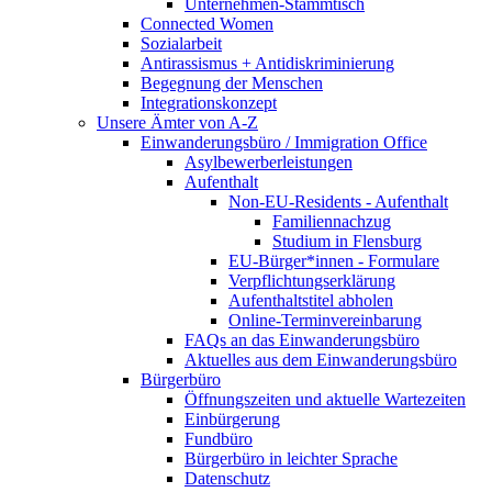
Unternehmen-Stammtisch
Connected Women
Sozialarbeit
Antirassismus + Antidiskriminierung
Begegnung der Menschen
Integrationskonzept
Unsere Ämter von A-Z
Einwanderungsbüro / Immigration Office
Asylbewerberleistungen
Aufenthalt
Non-EU-Residents - Aufenthalt
Familiennachzug
Studium in Flensburg
EU-Bürger*innen - Formulare
Verpflichtungserklärung
Aufenthaltstitel abholen
Online-Terminvereinbarung
FAQs an das Einwanderungsbüro
Aktuelles aus dem Einwanderungsbüro
Bürgerbüro
Öffnungszeiten und aktuelle Wartezeiten
Einbürgerung
Fundbüro
Bürgerbüro in leichter Sprache
Datenschutz