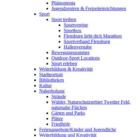
Phänomenta
Jugendzentren & Freizeiteinrichtungen
Sport
Sport treiben
Sportvereine
Sportbox
Flensburg liebt dich Marathon
Sportverband Flensburg
Hallenvergabe
Bewegungssommer
Outdoor-Sport Locations
Sport erleben
Weiterbildung & Kreativität
Stadtportrait
Bibliotheken
Kultur
Naherholung
Strände
Wälder, Naturschutzgebiet Twedter Feld,
naturnahe Flächen
Gärten und Parks
Plätze
Friedhöfe
Ferienangebote/Kinder und Jugendliche
Weiterbildung und Kreativität