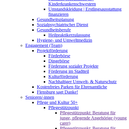
Kinderkrankenschwestern
Umstandskleidung | Erstlingsausstattung
finanzieren
Gesundheitsplanung
Sozialpsychiatrischer Dienst
Gesundheitsberufe
Heilpraktikerzulassung
Hygiene- und Umweltmedizin
Engagement (Team)
Projektförderung
Förderbörse
Dingebörse
Förderung sozialer Projekte
Förderung im Stadtteil
Kulturförderung
Nachhaltiger Umwelt- & Naturschutz
Kostenfreies Parken für Ehrenamtliche
Flensburg sagt Danke!
Senioren/-innen
Pflege und Kultur 50+
Pflegestützpunkt
Pflegestützpunkt: Beratung für
junge, pflegende Angehörige (young
carer)
Pflegestützpunkt: Beratung für