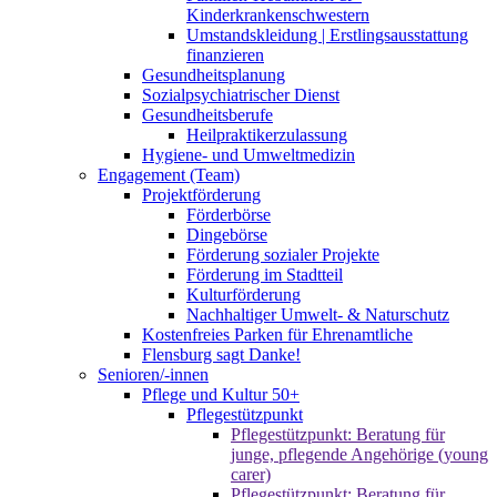
Kinderkrankenschwestern
Umstandskleidung | Erstlingsausstattung
finanzieren
Gesundheitsplanung
Sozialpsychiatrischer Dienst
Gesundheitsberufe
Heilpraktikerzulassung
Hygiene- und Umweltmedizin
Engagement (Team)
Projektförderung
Förderbörse
Dingebörse
Förderung sozialer Projekte
Förderung im Stadtteil
Kulturförderung
Nachhaltiger Umwelt- & Naturschutz
Kostenfreies Parken für Ehrenamtliche
Flensburg sagt Danke!
Senioren/-innen
Pflege und Kultur 50+
Pflegestützpunkt
Pflegestützpunkt: Beratung für
junge, pflegende Angehörige (young
carer)
Pflegestützpunkt: Beratung für