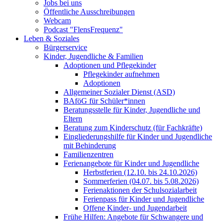
Jobs bei uns
Öffentliche Ausschreibungen
Webcam
Podcast "FlensFrequenz"
Leben & Soziales
Bürgerservice
Kinder, Jugendliche & Familien
Adoptionen und Pflegekinder
Pflegekinder aufnehmen
Adoptionen
Allgemeiner Sozialer Dienst (ASD)
BAföG für Schüler*innen
Beratungsstelle für Kinder, Jugendliche und
Eltern
Beratung zum Kinderschutz (für Fachkräfte)
Eingliederungshilfe für Kinder und Jugendliche
mit Behinderung
Familienzentren
Ferienangebote für Kinder und Jugendliche
Herbstferien (12.10. bis 24.10.2026)
Sommerferien (04.07. bis 5.08.2026)
Ferienaktionen der Schulsozialarbeit
Ferienpass für Kinder und Jugendliche
Offene Kinder- und Jugendarbeit
Frühe Hilfen: Angebote für Schwangere und