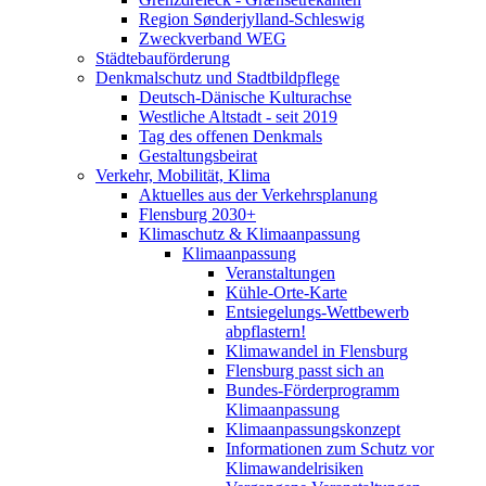
Region Sønderjylland-Schleswig
Zweckverband WEG
Städtebauförderung
Denkmalschutz und Stadtbildpflege
Deutsch-Dänische Kulturachse
Westliche Altstadt - seit 2019
Tag des offenen Denkmals
Gestaltungsbeirat
Verkehr, Mobilität, Klima
Aktuelles aus der Verkehrsplanung
Flensburg 2030+
Klimaschutz & Klimaanpassung
Klimaanpassung
Veranstaltungen
Kühle-Orte-Karte
Entsiegelungs-Wettbewerb
abpflastern!
Klimawandel in Flensburg
Flensburg passt sich an
Bundes-Förderprogramm
Klimaanpassung
Klimaanpassungskonzept
Informationen zum Schutz vor
Klimawandelrisiken