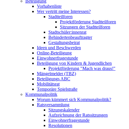
Beteiligung
Vorhabenliste
Wer vertritt meine Interessen?
Stadtteilforen
Projektförderung Stadtteilforen
Sitzungen der Stadtteilforen
Stadtschüler:innenrat
Behindertenbeauftragter
Gestaltungsbeirat
Ideen und Beschwerden
Online-Beteiligung
Einwohnerfragestunde
Beteiligung von Kindern & Jugendlichen
Projektförderung "Mach was draus!"
Mängelmelder (TBZ)
Beteiligungs ABC
Mobilitätsrat
Temporäre Spielstraße
Kommunalpolitik
Worum kümmert sich Kommunalpolitik?
Ratsversammlung
Sitzungskalender
Aufzeichnung der Ratssitzungen
Einwohnerfragestunde
Resolutionen