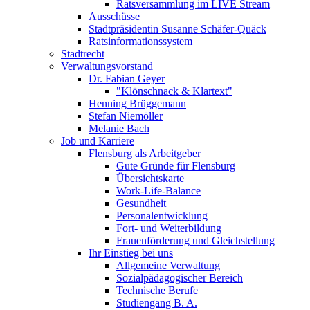
Ratsversammlung im LIVE Stream
Ausschüsse
Stadtpräsidentin Susanne Schäfer-Quäck
Ratsinformationssystem
Stadtrecht
Verwaltungsvorstand
Dr. Fabian Geyer
"Klönschnack & Klartext"
Henning Brüggemann
Stefan Niemöller
Melanie Bach
Job und Karriere
Flensburg als Arbeitgeber
Gute Gründe für Flensburg
Übersichtskarte
Work-Life-Balance
Gesundheit
Personalentwicklung
Fort- und Weiterbildung
Frauenförderung und Gleichstellung
Ihr Einstieg bei uns
Allgemeine Verwaltung
Sozialpädagogischer Bereich
Technische Berufe
Studiengang B. A.