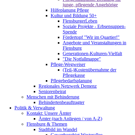
junge, pflegende Angehörige
Hilfeplanung Pflege
Kultur und Bildung 50+
FlensburgerLeben
Soziale Projekte - Erbsensuppen-
Spende
Fördertopf "Wir im Quartier!"
Angebote und Veranstaltungen in
Flensburg
Generationen-Kulturen-Vielfalt
"Die Notfallmappe"
Pflege-Wegweiser
(Teil-)Kostenübernahme der
Pflegekasse
Pflegebedarfsplanung
Regionales Netzwerk Demenz
Seniorenbeirat
Menschen mit Behinderung
Behindertenbeauftragter
Politik & Verwaltung
Kontakt: Unsere Ämter
Ämter (nach Anliegen / von A-Z)
Flensburg & Themen
Stadtbild im Wandel
Gewerbegebiet Westerallee