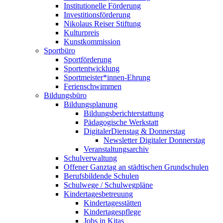
Institutionelle Förderung
Investitionsförderung
Nikolaus Reiser Stiftung
Kulturpreis
Kunstkommission
Sportbüro
Sportförderung
Sportentwicklung
Sportmeister*innen-Ehrung
Ferienschwimmen
Bildungsbüro
Bildungsplanung
Bildungsberichterstattung
Pädagogische Werkstatt
DigitalerDienstag & Donnerstag
Newsletter Digitaler Donnerstag
Veranstaltungsarchiv
Schulverwaltung
Offener Ganztag an städtischen Grundschulen
Berufsbildende Schulen
Schulwege / Schulwegpläne
Kindertagesbetreuung
Kindertagesstätten
Kindertagespflege
Jobs in Kitas