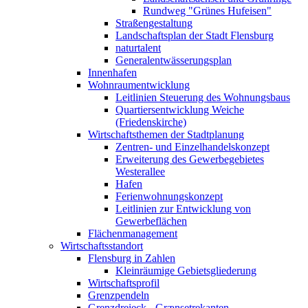
Rundweg "Grünes Hufeisen"
Straßengestaltung
Landschaftsplan der Stadt Flensburg
naturtalent
Generalentwässerungsplan
Innenhafen
Wohnraumentwicklung
Leitlinien Steuerung des Wohnungsbaus
Quartiersentwicklung Weiche
(Friedenskirche)
Wirtschaftsthemen der Stadtplanung
Zentren- und Einzelhandelskonzept
Erweiterung des Gewerbegebietes
Westerallee
Hafen
Ferienwohnungskonzept
Leitlinien zur Entwicklung von
Gewerbeflächen
Flächenmanagement
Wirtschaftsstandort
Flensburg in Zahlen
Kleinräumige Gebietsgliederung
Wirtschaftsprofil
Grenzpendeln
Grenzdreieck - Grænsetrekanten