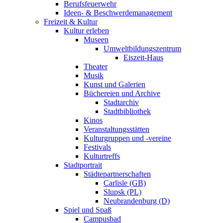
Berufsfeuerwehr
Ideen- & Beschwerdemanagement
Freizeit & Kultur
Kultur erleben
Museen
Umweltbildungszentrum
Eiszeit-Haus
Theater
Musik
Kunst und Galerien
Büchereien und Archive
Stadtarchiv
Stadtbibliothek
Kinos
Veranstaltungsstätten
Kulturgruppen und -vereine
Festivals
Kulturtreffs
Stadtportrait
Städtepartnerschaften
Carlisle (GB)
Slupsk (PL)
Neubrandenburg (D)
Spiel und Spaß
Campusbad