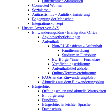
Unternehmen-Stammtisch
Connected Women
Sozialarbeit
Antirassismus + Antidiskriminierung
Begegnung der Menschen
Integrationskonzept
Unsere Ämter von A-Z
Einwanderungsbüro / Immigration Office
Asylbewerberleistungen
Aufenthalt
Non-EU-Residents - Aufenthalt
Familiennachzug
Studium in Flensburg
EU-Bürger*innen - Formulare
Verpflichtungserklärung
Aufenthaltstitel abholen
Online-Terminvereinbarung
FAQs an das Einwanderungsbüro
Aktuelles aus dem Einwanderungsbüro
Bürgerbüro
Öffnungszeiten und aktuelle Wartezeiten
Einbürgerung
Fundbüro
Bürgerbüro in leichter Sprache
Datenschutz