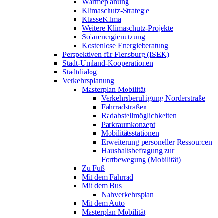
Wärmeplanung
Klimaschutz-Strategie
KlasseKlima
Weitere Klimaschutz-Projekte
Solarenergienutzung
Kostenlose Energieberatung
Perspektiven für Flensburg (ISEK)
Stadt-Umland-Kooperationen
Stadtdialog
Verkehrsplanung
Masterplan Mobilität
Verkehrsberuhigung Norderstraße
Fahrradstraßen
Radabstellmöglichkeiten
Parkraumkonzept
Mobilitätsstationen
Erweiterung personeller Ressourcen
Haushaltsbefragung zur
Fortbewegung (Mobilität)
Zu Fuß
Mit dem Fahrrad
Mit dem Bus
Nahverkehrsplan
Mit dem Auto
Masterplan Mobilität