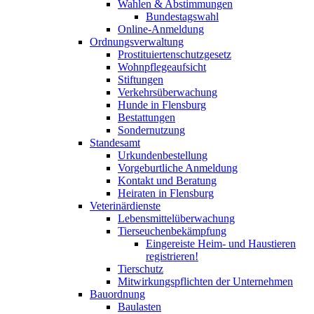
Wahlen & Abstimmungen
Bundestagswahl
Online-Anmeldung
Ordnungsverwaltung
Prostituiertenschutzgesetz
Wohnpflegeaufsicht
Stiftungen
Verkehrsüberwachung
Hunde in Flensburg
Bestattungen
Sondernutzung
Standesamt
Urkundenbestellung
Vorgeburtliche Anmeldung
Kontakt und Beratung
Heiraten in Flensburg
Veterinärdienste
Lebensmittelüberwachung
Tierseuchenbekämpfung
Eingereiste Heim- und Haustieren
registrieren!
Tierschutz
Mitwirkungspflichten der Unternehmen
Bauordnung
Baulasten