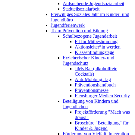
Aufsuchende Jugendsozialarbeit
Stadtteilsozialarbeit
Freiwilliges Soziales Jahr im Kinder- und
Jugendbüro
Jugendferienwerk
Team Prävention und Bildung
Schulbezogene Jugendarbeit
Fit für Mitbestimmung
Aktionsleiter*in werden
Klassenfindungstage
Erzieherischer Kinder- und
Jugendschutz
JiMs Bar (alkoholfreie
Cocktails)
Anti-Mobbing-Tag
Präventionshandbuch
Präventionsmesse
Flensburger Medien Security
Beteiligung von Kindern und
Jugendlichen
Projektförderung "Mach was
draus!"
Broschüre "Beteiligung" für
Kinder & Jugend
Förderung von Vielfalt, Integration