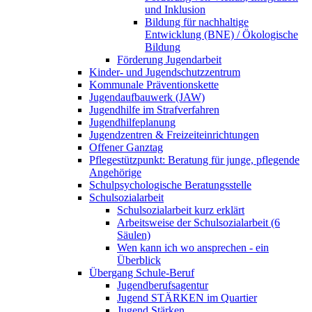
und Inklusion
Bildung für nachhaltige
Entwicklung (BNE) / Ökologische
Bildung
Förderung Jugendarbeit
Kinder- und Jugendschutzzentrum
Kommunale Präventionskette
Jugendaufbauwerk (JAW)
Jugendhilfe im Strafverfahren
Jugendhilfeplanung
Jugendzentren & Freizeiteinrichtungen
Offener Ganztag
Pflegestützpunkt: Beratung für junge, pflegende
Angehörige
Schulpsychologische Beratungsstelle
Schulsozialarbeit
Schulsozialarbeit kurz erklärt
Arbeitsweise der Schulsozialarbeit (6
Säulen)
Wen kann ich wo ansprechen - ein
Überblick
Übergang Schule-Beruf
Jugendberufsagentur
Jugend STÄRKEN im Quartier
Jugend Stärken