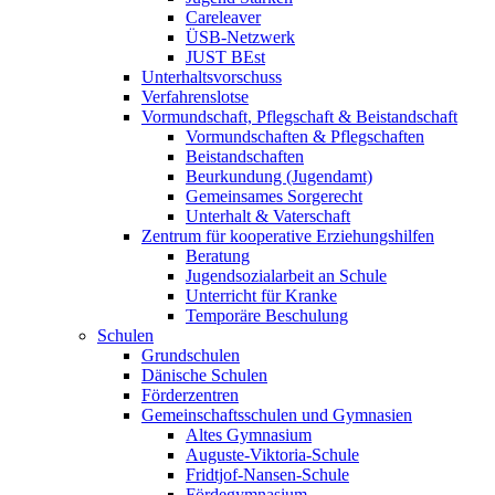
Careleaver
ÜSB-Netzwerk
JUST BEst
Unterhaltsvorschuss
Verfahrenslotse
Vormundschaft, Pflegschaft & Beistandschaft
Vormundschaften & Pflegschaften
Beistandschaften
Beurkundung (Jugendamt)
Gemeinsames Sorgerecht
Unterhalt & Vaterschaft
Zentrum für kooperative Erziehungshilfen
Beratung
Jugendsozialarbeit an Schule
Unterricht für Kranke
Temporäre Beschulung
Schulen
Grundschulen
Dänische Schulen
Förderzentren
Gemeinschaftsschulen und Gymnasien
Altes Gymnasium
Auguste-Viktoria-Schule
Fridtjof-Nansen-Schule
Fördegymnasium