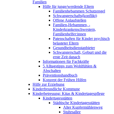
Familien
Hilfe für junge/werdende Eltern
Familienhebammen Schutzengel
Schwangerschafts(konflikt)
Offene Anlaufstellen
Familien-Hebammen, -
Kinderkrankenschwestern,
Familienhelfer:innen
Patenschaften für Kinder psychisch
belasteter Eltern
Gesundheitsdienstanbieter
Schwangerschaft, Geburt und die
erste Zeit danach
Informationen für Fachkräfte
5 Alltagstipps zum Wohlfühlen &
Abschalten
Präventionshandbuch
Konzept der Frühen Hilfen
Hilfe zur Erziehung
Kinderfreundliche Kommune
Kinderbetreuung: Kitas & Kindertagespflege
Kindertagesstätten
Städtische Kindertagesstätten
Alter Kupfermühlenweg
Stuhrsallee