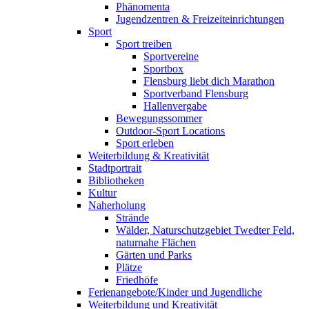
Phänomenta
Jugendzentren & Freizeiteinrichtungen
Sport
Sport treiben
Sportvereine
Sportbox
Flensburg liebt dich Marathon
Sportverband Flensburg
Hallenvergabe
Bewegungssommer
Outdoor-Sport Locations
Sport erleben
Weiterbildung & Kreativität
Stadtportrait
Bibliotheken
Kultur
Naherholung
Strände
Wälder, Naturschutzgebiet Twedter Feld,
naturnahe Flächen
Gärten und Parks
Plätze
Friedhöfe
Ferienangebote/Kinder und Jugendliche
Weiterbildung und Kreativität