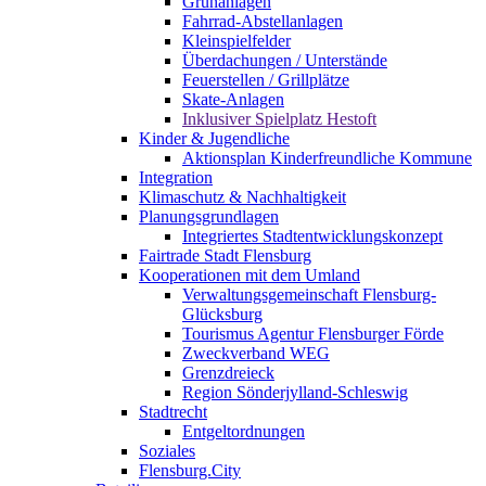
Grünanlagen
Fahrrad-Abstellanlagen
Kleinspielfelder
Überdachungen / Unterstände
Feuerstellen / Grillplätze
Skate-Anlagen
Inklusiver Spielplatz Hestoft
Kinder & Jugendliche
Aktionsplan Kinderfreundliche Kommune
Integration
Klimaschutz & Nachhaltigkeit
Planungsgrundlagen
Integriertes Stadtentwicklungskonzept
Fairtrade Stadt Flensburg
Kooperationen mit dem Umland
Verwaltungsgemeinschaft Flensburg-
Glücksburg
Tourismus Agentur Flensburger Förde
Zweckverband WEG
Grenzdreieck
Region Sönderjylland-Schleswig
Stadtrecht
Entgeltordnungen
Soziales
Flensburg.City