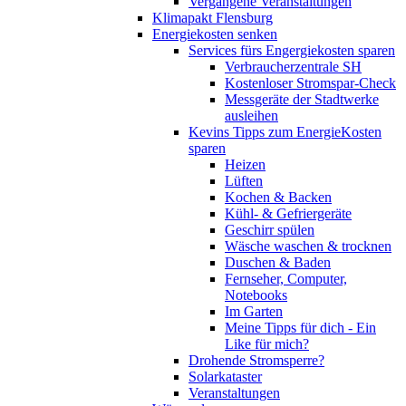
Vergangene Veranstaltungen
Klimapakt Flensburg
Energiekosten senken
Services fürs Engergiekosten sparen
Verbraucherzentrale SH
Kostenloser Stromspar-Check
Messgeräte der Stadtwerke
ausleihen
Kevins Tipps zum EnergieKosten
sparen
Heizen
Lüften
Kochen & Backen
Kühl- & Gefriergeräte
Geschirr spülen
Wäsche waschen & trocknen
Duschen & Baden
Fernseher, Computer,
Notebooks
Im Garten
Meine Tipps für dich - Ein
Like für mich?
Drohende Stromsperre?
Solarkataster
Veranstaltungen