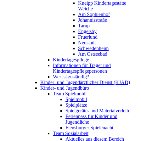
Kneipp Kindertagestätte
Weiche
Am Sophienhof
Johannisstraße
Tarup
Engelsby
Fruerlund
Neustadt
Schwedenheim
Am Ostseebad
Kindertagespflege
Informationen für Träger und
Kindertagespflegepersonen
Wer ist zuständig?
Kinder- und Jugendärztlicher Dienst (KJÄD)
Kinder- und Jugendbüro
Team Spielmobil
Spielmobil
Spielplätze
Spielgeräte- und Materialverleih
Ferienpass für Kinder und
Jugendliche
Flensburger Spielenacht
Team Sozialarbeit
Aktuelles aus diesem Bereich