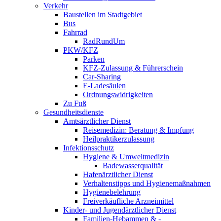
Verkehr
Baustellen im Stadtgebiet
Bus
Fahrrad
RadRundUm
PKW/KFZ
Parken
KFZ-Zulassung & Führerschein
Car-Sharing
E-Ladesäulen
Ordnungswidrigkeiten
Zu Fuß
Gesundheitsdienste
Amtsärztlicher Dienst
Reisemedizin: Beratung & Impfung
Heilpraktikerzulassung
Infektionsschutz
Hygiene & Umweltmedizin
Badewasserqualität
Hafenärztlicher Dienst
Verhaltenstipps und Hygienemaßnahmen
Hygienebelehrung
Freiverkäufliche Arzneimittel
Kinder- und Jugendärztlicher Dienst
Familien-Hebammen & -