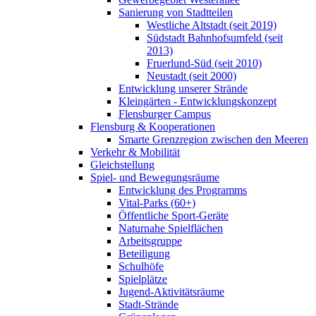
Sanierung von Stadtteilen
Westliche Altstadt (seit 2019)
Südstadt Bahnhofsumfeld (seit
2013)
Fruerlund-Süd (seit 2010)
Neustadt (seit 2000)
Entwicklung unserer Strände
Kleingärten - Entwicklungskonzept
Flensburger Campus
Flensburg & Kooperationen
Smarte Grenzregion zwischen den Meeren
Verkehr & Mobilität
Gleichstellung
Spiel- und Bewegungsräume
Entwicklung des Programms
Vital-Parks (60+)
Öffentliche Sport-Geräte
Naturnahe Spielflächen
Arbeitsgruppe
Beteiligung
Schulhöfe
Spielplätze
Jugend-Aktivitätsräume
Stadt-Strände