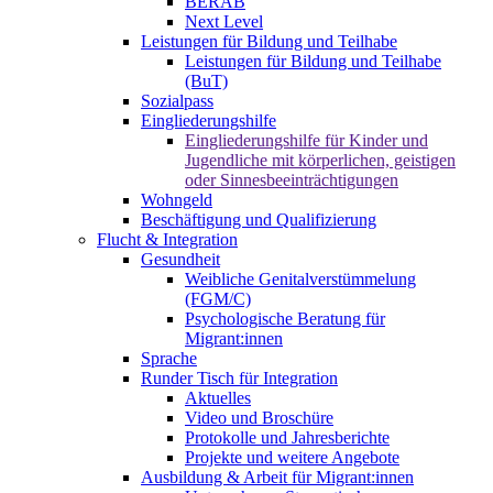
BERAB
Next Level
Leistungen für Bildung und Teilhabe
Leistungen für Bildung und Teilhabe
(BuT)
Sozialpass
Eingliederungshilfe
Eingliederungshilfe für Kinder und
Jugendliche mit körperlichen, geistigen
oder Sinnesbeeinträchtigungen
Wohngeld
Beschäftigung und Qualifizierung
Flucht & Integration
Gesundheit
Weibliche Genitalverstümmelung
(FGM/C)
Psychologische Beratung für
Migrant:innen
Sprache
Runder Tisch für Integration
Aktuelles
Video und Broschüre
Protokolle und Jahresberichte
Projekte und weitere Angebote
Ausbildung & Arbeit für Migrant:innen