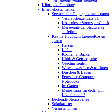
Vergangene Veranstaltungen
Klimapakt Flensburg
Energiekosten senken
Services fürs Engergiekosten sparen
Verbraucherzentrale SH
Kostenloser Stromspar-Check
Messgeräte der Stadtwerke
ausleihen
Kevins Tipps zum EnergieKosten
sparen
Heizen
Lüften
Kochen & Backen
Kühl- & Gefriergeräte
Geschirr spülen
Wäsche waschen & trocknen
Duschen & Baden
Fernseher, Computer,
Notebooks
Im Garten
Meine Tipps für dich - Ein
Like für mich?
Drohende Stromsperre?
Solarkataster
Veranstaltungen