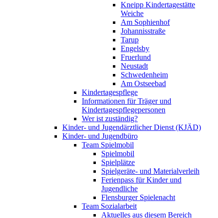
Kneipp Kindertagestätte
Weiche
Am Sophienhof
Johannisstraße
Tarup
Engelsby
Fruerlund
Neustadt
Schwedenheim
Am Ostseebad
Kindertagespflege
Informationen für Träger und
Kindertagespflegepersonen
Wer ist zuständig?
Kinder- und Jugendärztlicher Dienst (KJÄD)
Kinder- und Jugendbüro
Team Spielmobil
Spielmobil
Spielplätze
Spielgeräte- und Materialverleih
Ferienpass für Kinder und
Jugendliche
Flensburger Spielenacht
Team Sozialarbeit
Aktuelles aus diesem Bereich