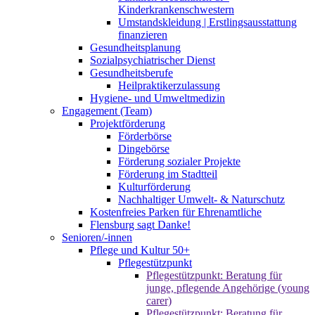
Kinderkrankenschwestern
Umstandskleidung | Erstlingsausstattung
finanzieren
Gesundheitsplanung
Sozialpsychiatrischer Dienst
Gesundheitsberufe
Heilpraktikerzulassung
Hygiene- und Umweltmedizin
Engagement (Team)
Projektförderung
Förderbörse
Dingebörse
Förderung sozialer Projekte
Förderung im Stadtteil
Kulturförderung
Nachhaltiger Umwelt- & Naturschutz
Kostenfreies Parken für Ehrenamtliche
Flensburg sagt Danke!
Senioren/-innen
Pflege und Kultur 50+
Pflegestützpunkt
Pflegestützpunkt: Beratung für
junge, pflegende Angehörige (young
carer)
Pflegestützpunkt: Beratung für