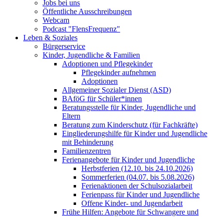
Jobs bei uns
Öffentliche Ausschreibungen
Webcam
Podcast "FlensFrequenz"
Leben & Soziales
Bürgerservice
Kinder, Jugendliche & Familien
Adoptionen und Pflegekinder
Pflegekinder aufnehmen
Adoptionen
Allgemeiner Sozialer Dienst (ASD)
BAföG für Schüler*innen
Beratungsstelle für Kinder, Jugendliche und
Eltern
Beratung zum Kinderschutz (für Fachkräfte)
Eingliederungshilfe für Kinder und Jugendliche
mit Behinderung
Familienzentren
Ferienangebote für Kinder und Jugendliche
Herbstferien (12.10. bis 24.10.2026)
Sommerferien (04.07. bis 5.08.2026)
Ferienaktionen der Schulsozialarbeit
Ferienpass für Kinder und Jugendliche
Offene Kinder- und Jugendarbeit
Frühe Hilfen: Angebote für Schwangere und