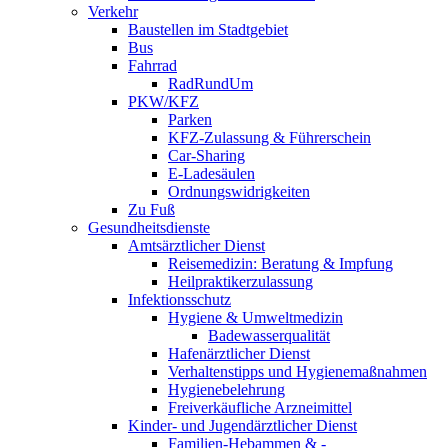
Verkehr
Baustellen im Stadtgebiet
Bus
Fahrrad
RadRundUm
PKW/KFZ
Parken
KFZ-Zulassung & Führerschein
Car-Sharing
E-Ladesäulen
Ordnungswidrigkeiten
Zu Fuß
Gesundheitsdienste
Amtsärztlicher Dienst
Reisemedizin: Beratung & Impfung
Heilpraktikerzulassung
Infektionsschutz
Hygiene & Umweltmedizin
Badewasserqualität
Hafenärztlicher Dienst
Verhaltenstipps und Hygienemaßnahmen
Hygienebelehrung
Freiverkäufliche Arzneimittel
Kinder- und Jugendärztlicher Dienst
Familien-Hebammen & -