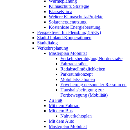
Wärmeplanung
Klimaschutz-Strategie
KlasseKlima
Weitere Klimaschutz-Projekte
Solarenergienutzung
Kostenlose Energieberatung
Perspektiven für Flensburg (ISEK)
Stadt-Umland-Kooperationen
Stadtdialog
Verkehrsplanung
Masterplan Mobilität
Verkehrsberuhigung Norderstraße
Fahrradstraßen
Radabstellmöglichkeiten
Parkraumkonzept
Mobilitätsstationen
Erweiterung personeller Ressourcen
Haushaltsbefragung zur
Fortbewegung (Mobilität)
Zu Fuß
Mit dem Fahrrad
Mit dem Bus
Nahverkehrsplan
Mit dem Auto
Masterplan Mobilität