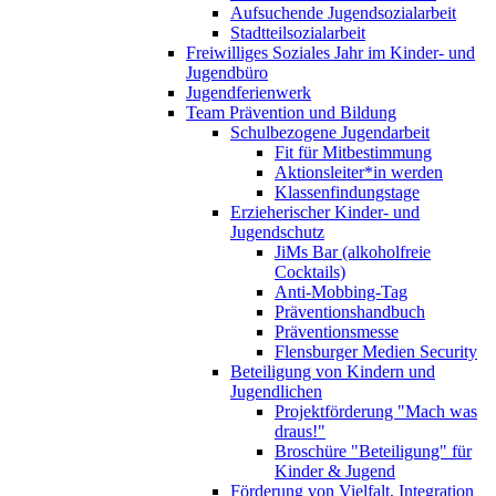
Aufsuchende Jugendsozialarbeit
Stadtteilsozialarbeit
Freiwilliges Soziales Jahr im Kinder- und
Jugendbüro
Jugendferienwerk
Team Prävention und Bildung
Schulbezogene Jugendarbeit
Fit für Mitbestimmung
Aktionsleiter*in werden
Klassenfindungstage
Erzieherischer Kinder- und
Jugendschutz
JiMs Bar (alkoholfreie
Cocktails)
Anti-Mobbing-Tag
Präventionshandbuch
Präventionsmesse
Flensburger Medien Security
Beteiligung von Kindern und
Jugendlichen
Projektförderung "Mach was
draus!"
Broschüre "Beteiligung" für
Kinder & Jugend
Förderung von Vielfalt, Integration