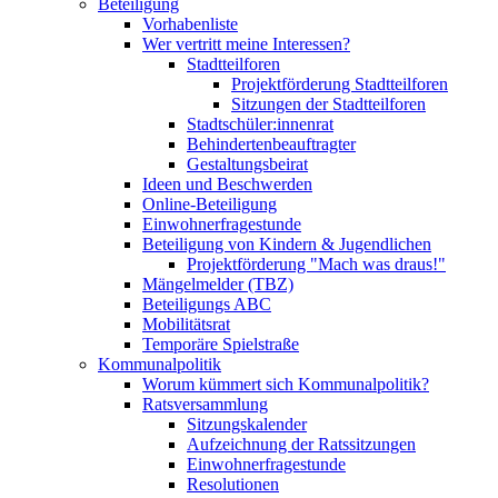
Beteiligung
Vorhabenliste
Wer vertritt meine Interessen?
Stadtteilforen
Projektförderung Stadtteilforen
Sitzungen der Stadtteilforen
Stadtschüler:innenrat
Behindertenbeauftragter
Gestaltungsbeirat
Ideen und Beschwerden
Online-Beteiligung
Einwohnerfragestunde
Beteiligung von Kindern & Jugendlichen
Projektförderung "Mach was draus!"
Mängelmelder (TBZ)
Beteiligungs ABC
Mobilitätsrat
Temporäre Spielstraße
Kommunalpolitik
Worum kümmert sich Kommunalpolitik?
Ratsversammlung
Sitzungskalender
Aufzeichnung der Ratssitzungen
Einwohnerfragestunde
Resolutionen