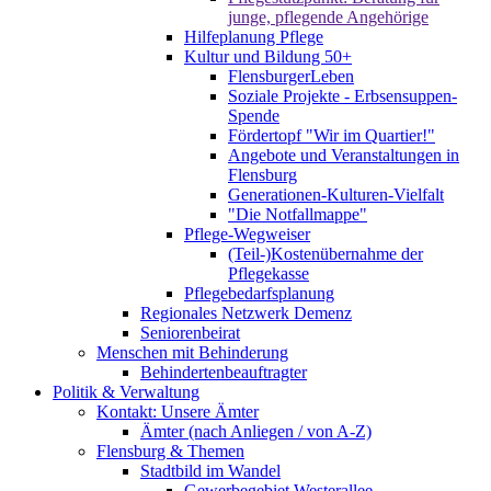
junge, pflegende Angehörige
Hilfeplanung Pflege
Kultur und Bildung 50+
FlensburgerLeben
Soziale Projekte - Erbsensuppen-
Spende
Fördertopf "Wir im Quartier!"
Angebote und Veranstaltungen in
Flensburg
Generationen-Kulturen-Vielfalt
"Die Notfallmappe"
Pflege-Wegweiser
(Teil-)Kostenübernahme der
Pflegekasse
Pflegebedarfsplanung
Regionales Netzwerk Demenz
Seniorenbeirat
Menschen mit Behinderung
Behindertenbeauftragter
Politik & Verwaltung
Kontakt: Unsere Ämter
Ämter (nach Anliegen / von A-Z)
Flensburg & Themen
Stadtbild im Wandel
Gewerbegebiet Westerallee