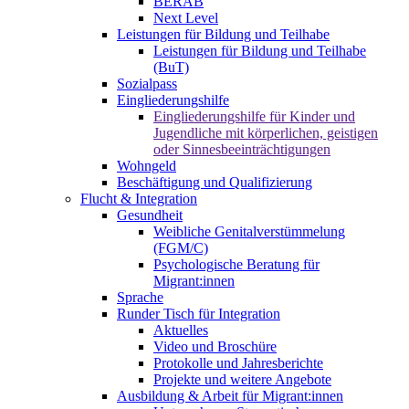
BERAB
Next Level
Leistungen für Bildung und Teilhabe
Leistungen für Bildung und Teilhabe
(BuT)
Sozialpass
Eingliederungshilfe
Eingliederungshilfe für Kinder und
Jugendliche mit körperlichen, geistigen
oder Sinnesbeeinträchtigungen
Wohngeld
Beschäftigung und Qualifizierung
Flucht & Integration
Gesundheit
Weibliche Genitalverstümmelung
(FGM/C)
Psychologische Beratung für
Migrant:innen
Sprache
Runder Tisch für Integration
Aktuelles
Video und Broschüre
Protokolle und Jahresberichte
Projekte und weitere Angebote
Ausbildung & Arbeit für Migrant:innen