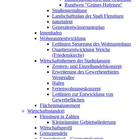
Rundweg "Grünes Hufeisen"
Straßengestaltung
Landschaftsplan der Stadt Flensburg
naturtalent
Generalentwässerungsplan
Innenhafen
Wohnraumentwicklung
Leitlinien Steuerung des Wohnungsbaus
Quartiersentwicklung Weiche
(Friedenskirche)
Wirtschaftsthemen der Stadtplanung
Zentren- und Einzelhandelskonzept
Erweiterung des Gewerbegebietes
Westerallee
Hafen
Ferienwohnungskonzept
Leitlinien zur Entwicklung von
Gewerbeflächen
Flächenmanagement
Wirtschaftsstandort
Flensburg in Zahlen
Kleinräumige Gebietsgliederung
Wirtschaftsprofil
Grenzpendeln
Grenzdreieck - Grænsetrekanten