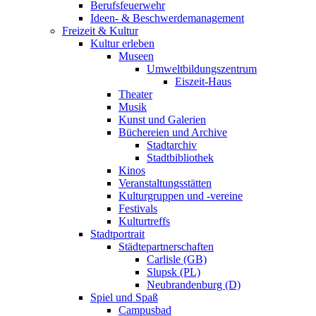
Berufsfeuerwehr
Ideen- & Beschwerdemanagement
Freizeit & Kultur
Kultur erleben
Museen
Umweltbildungszentrum
Eiszeit-Haus
Theater
Musik
Kunst und Galerien
Büchereien und Archive
Stadtarchiv
Stadtbibliothek
Kinos
Veranstaltungsstätten
Kulturgruppen und -vereine
Festivals
Kulturtreffs
Stadtportrait
Städtepartnerschaften
Carlisle (GB)
Slupsk (PL)
Neubrandenburg (D)
Spiel und Spaß
Campusbad