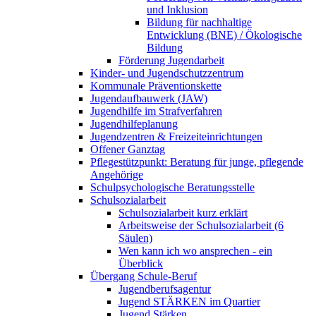
und Inklusion
Bildung für nachhaltige
Entwicklung (BNE) / Ökologische
Bildung
Förderung Jugendarbeit
Kinder- und Jugendschutzzentrum
Kommunale Präventionskette
Jugendaufbauwerk (JAW)
Jugendhilfe im Strafverfahren
Jugendhilfeplanung
Jugendzentren & Freizeiteinrichtungen
Offener Ganztag
Pflegestützpunkt: Beratung für junge, pflegende
Angehörige
Schulpsychologische Beratungsstelle
Schulsozialarbeit
Schulsozialarbeit kurz erklärt
Arbeitsweise der Schulsozialarbeit (6
Säulen)
Wen kann ich wo ansprechen - ein
Überblick
Übergang Schule-Beruf
Jugendberufsagentur
Jugend STÄRKEN im Quartier
Jugend Stärken