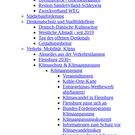
Region Sønderjylland-Schleswig
Zweckverband WEG
Städtebauförderung
Denkmalschutz und Stadtbildpflege
Deutsch-Dänische Kulturachse
Westliche Altstadt - seit 2019
Tag des offenen Denkmals
Gestaltungsbeirat
Verkehr, Mobilität, Klima
Aktuelles aus der Verkehrsplanung
Flensburg 2030+
Klimaschutz & Klimaanpassung
Klimaanpassung
Veranstaltungen
Kühle-Orte-Karte
Entsiegelungs-Wettbewerb
abpflastern!
Klimawandel in Flensburg
Flensburg passt sich an
Bundes-Förderprogramm
Klimaanpassung
Klimaanpassungskonzept
Informationen zum Schutz vor
Klimawandelrisiken