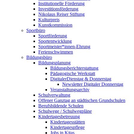
Institutionelle Förderung
Investitionsförderung
Nikolaus Reiser Stiftung
Kulturpreis
Kunstkommission
Sportbüro
Sportförderung
Sportentwicklung
Sportmeister*innen-Ehrung
Ferienschwimmen
Bildungsbüro
Bildungsplanung
Bildungsberichterstattung
Pädagogische Werkstatt
DigitalerDienstag & Donnerstag
Newsletter Digitaler Donnerstag
Veranstaltungsarchiv
Schulverwaltung
Offener Ganztag an städtischen Grundschulen
Berufsbildende Schulen
Schulwege / Schulwegpläne
Kindertagesbetreuung
Kindertagesstätten
Kindertagespflege
Jobs in Kitas