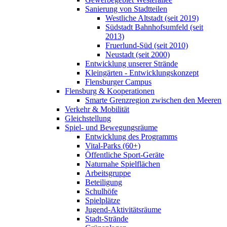
Sanierung von Stadtteilen
Westliche Altstadt (seit 2019)
Südstadt Bahnhofsumfeld (seit
2013)
Fruerlund-Süd (seit 2010)
Neustadt (seit 2000)
Entwicklung unserer Strände
Kleingärten - Entwicklungskonzept
Flensburger Campus
Flensburg & Kooperationen
Smarte Grenzregion zwischen den Meeren
Verkehr & Mobilität
Gleichstellung
Spiel- und Bewegungsräume
Entwicklung des Programms
Vital-Parks (60+)
Öffentliche Sport-Geräte
Naturnahe Spielflächen
Arbeitsgruppe
Beteiligung
Schulhöfe
Spielplätze
Jugend-Aktivitätsräume
Stadt-Strände