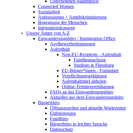
Unternehmen-Stammtisch
Connected Women
Sozialarbeit
Antirassismus + Antidiskriminierung
Begegnung der Menschen
Integrationskonzept
Unsere Ämter von A-Z
Einwanderungsbüro / Immigration Office
Asylbewerberleistungen
Aufenthalt
Non-EU-Residents - Aufenthalt
Familiennachzug
Studium in Flensburg
EU-Bürger*innen - Formulare
Verpflichtungserklärung
Aufenthaltstitel abholen
Online-Terminvereinbarung
FAQs an das Einwanderungsbüro
Aktuelles aus dem Einwanderungsbüro
Bürgerbüro
Öffnungszeiten und aktuelle Wartezeiten
Einbürgerung
Fundbüro
Bürgerbüro in leichter Sprache
Datenschutz