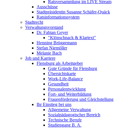
Ratsversammlung im LIVE Stream
Ausschüsse
Stadtpräsidentin Susanne Schäfer-Quäck
Ratsinformationssystem
Stadtrecht
Verwaltungsvorstand
Dr. Fabian Geyer
"Klönschnack & Klartext"
Henning Brüggemann
Stefan Niemöller
Melanie Bach
Job und Karriere
Flensburg als Arbeitgeber
Gute Gründe für Flensburg
Übersichtskarte
Work-Life-Balance
Gesundheit
Personalentwicklung
Fort- und Weiterbildung
Frauenförderung und Gleichstellung
Ihr Einstieg bei uns
Allgemeine Verwaltung
Sozialpädagogischer Bereich
Technische Berufe
Studiengang B. A.