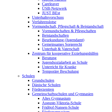
Careleaver
ÜSB-Netzwerk
JUST BEst
Unterhaltsvorschuss
Verfahrenslotse
Vormundschaft, Pflegschaft & Beistandschaft
Vormundschaften & Pflegschaften
Beistandschaften
Beurkundung (Jugendamt)
Gemeinsames Sorgerecht
Unterhalt & Vaterschaft
Zentrum für kooperative Erziehungshilfen
Beratung
Jugendsozialarbeit an Schule
Unterricht für Kranke
Temporäre Beschulung
Schulen
Grundschulen
Dänische Schulen
Förderzentren
Gemeinschaftsschulen und Gymnasien
Altes Gymnasium
Auguste-Viktoria-Schule
Fridtjof-Nansen-Schule
Fördegymnasium