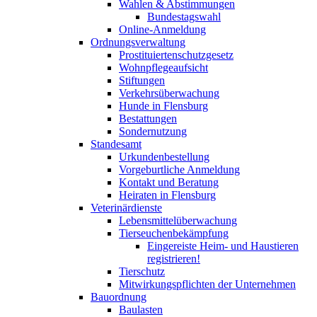
Wahlen & Abstimmungen
Bundestagswahl
Online-Anmeldung
Ordnungsverwaltung
Prostituiertenschutzgesetz
Wohnpflegeaufsicht
Stiftungen
Verkehrsüberwachung
Hunde in Flensburg
Bestattungen
Sondernutzung
Standesamt
Urkundenbestellung
Vorgeburtliche Anmeldung
Kontakt und Beratung
Heiraten in Flensburg
Veterinärdienste
Lebensmittelüberwachung
Tierseuchenbekämpfung
Eingereiste Heim- und Haustieren
registrieren!
Tierschutz
Mitwirkungspflichten der Unternehmen
Bauordnung
Baulasten