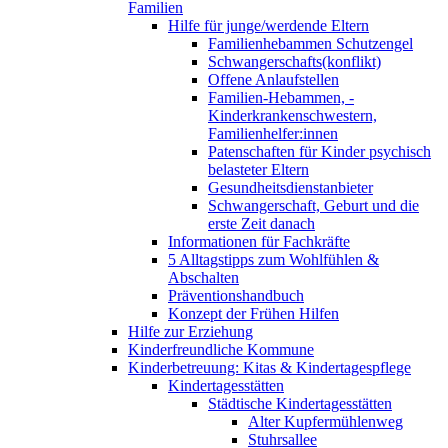
Familien
Hilfe für junge/werdende Eltern
Familienhebammen Schutzengel
Schwangerschafts(konflikt)
Offene Anlaufstellen
Familien-Hebammen, -
Kinderkrankenschwestern,
Familienhelfer:innen
Patenschaften für Kinder psychisch
belasteter Eltern
Gesundheitsdienstanbieter
Schwangerschaft, Geburt und die
erste Zeit danach
Informationen für Fachkräfte
5 Alltagstipps zum Wohlfühlen &
Abschalten
Präventionshandbuch
Konzept der Frühen Hilfen
Hilfe zur Erziehung
Kinderfreundliche Kommune
Kinderbetreuung: Kitas & Kindertagespflege
Kindertagesstätten
Städtische Kindertagesstätten
Alter Kupfermühlenweg
Stuhrsallee