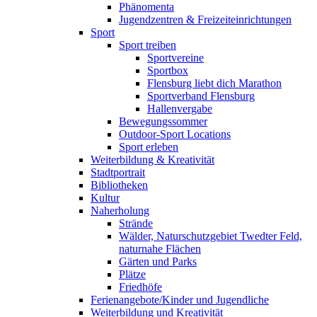
Phänomenta
Jugendzentren & Freizeiteinrichtungen
Sport
Sport treiben
Sportvereine
Sportbox
Flensburg liebt dich Marathon
Sportverband Flensburg
Hallenvergabe
Bewegungssommer
Outdoor-Sport Locations
Sport erleben
Weiterbildung & Kreativität
Stadtportrait
Bibliotheken
Kultur
Naherholung
Strände
Wälder, Naturschutzgebiet Twedter Feld,
naturnahe Flächen
Gärten und Parks
Plätze
Friedhöfe
Ferienangebote/Kinder und Jugendliche
Weiterbildung und Kreativität