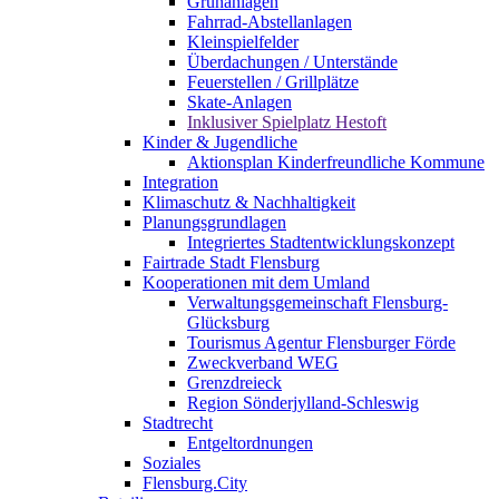
Grünanlagen
Fahrrad-Abstellanlagen
Kleinspielfelder
Überdachungen / Unterstände
Feuerstellen / Grillplätze
Skate-Anlagen
Inklusiver Spielplatz Hestoft
Kinder & Jugendliche
Aktionsplan Kinderfreundliche Kommune
Integration
Klimaschutz & Nachhaltigkeit
Planungsgrundlagen
Integriertes Stadtentwicklungskonzept
Fairtrade Stadt Flensburg
Kooperationen mit dem Umland
Verwaltungsgemeinschaft Flensburg-
Glücksburg
Tourismus Agentur Flensburger Förde
Zweckverband WEG
Grenzdreieck
Region Sönderjylland-Schleswig
Stadtrecht
Entgeltordnungen
Soziales
Flensburg.City