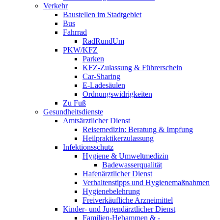
Verkehr
Baustellen im Stadtgebiet
Bus
Fahrrad
RadRundUm
PKW/KFZ
Parken
KFZ-Zulassung & Führerschein
Car-Sharing
E-Ladesäulen
Ordnungswidrigkeiten
Zu Fuß
Gesundheitsdienste
Amtsärztlicher Dienst
Reisemedizin: Beratung & Impfung
Heilpraktikerzulassung
Infektionsschutz
Hygiene & Umweltmedizin
Badewasserqualität
Hafenärztlicher Dienst
Verhaltenstipps und Hygienemaßnahmen
Hygienebelehrung
Freiverkäufliche Arzneimittel
Kinder- und Jugendärztlicher Dienst
Familien-Hebammen & -