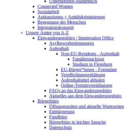
Unternehmen-Stammtisch
Connected Women
Sozialarbeit
Antirassismus + Antidiskriminierung
Begegnung der Menschen
Integrationskonzept
Unsere Ämter von A-Z
Einwanderungsbüro / Immigration Office
Asylbewerberleistungen
Aufenthalt
Non-EU-Residents - Aufenthalt
Familiennachzug
Studium in Flensburg
EU-Bürger*innen - Formulare
Verpflichtungserklärung
Aufenthaltstitel abholen
Online-Terminvereinbarung
FAQs an das Einwanderungsbüro
Aktuelles aus dem Einwanderungsbüro
Bürgerbüro
Öffnungszeiten und aktuelle Wartezeiten
Einbürgerung
Fundbüro
Bürgerbüro in leichter Sprache
Datenschutz