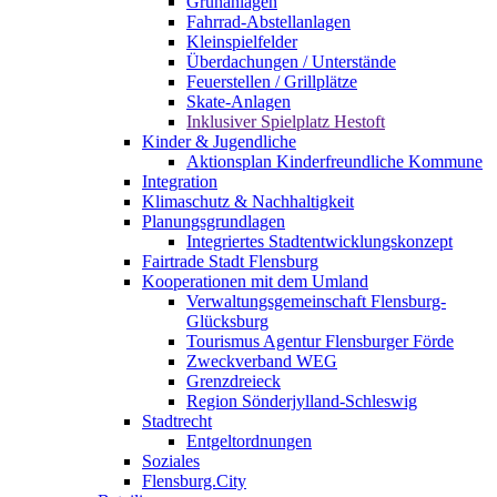
Grünanlagen
Fahrrad-Abstellanlagen
Kleinspielfelder
Überdachungen / Unterstände
Feuerstellen / Grillplätze
Skate-Anlagen
Inklusiver Spielplatz Hestoft
Kinder & Jugendliche
Aktionsplan Kinderfreundliche Kommune
Integration
Klimaschutz & Nachhaltigkeit
Planungsgrundlagen
Integriertes Stadtentwicklungskonzept
Fairtrade Stadt Flensburg
Kooperationen mit dem Umland
Verwaltungsgemeinschaft Flensburg-
Glücksburg
Tourismus Agentur Flensburger Förde
Zweckverband WEG
Grenzdreieck
Region Sönderjylland-Schleswig
Stadtrecht
Entgeltordnungen
Soziales
Flensburg.City