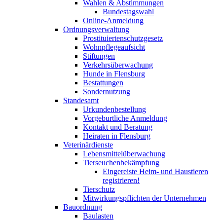
Wahlen & Abstimmungen
Bundestagswahl
Online-Anmeldung
Ordnungsverwaltung
Prostituiertenschutzgesetz
Wohnpflegeaufsicht
Stiftungen
Verkehrsüberwachung
Hunde in Flensburg
Bestattungen
Sondernutzung
Standesamt
Urkundenbestellung
Vorgeburtliche Anmeldung
Kontakt und Beratung
Heiraten in Flensburg
Veterinärdienste
Lebensmittelüberwachung
Tierseuchenbekämpfung
Eingereiste Heim- und Haustieren
registrieren!
Tierschutz
Mitwirkungspflichten der Unternehmen
Bauordnung
Baulasten