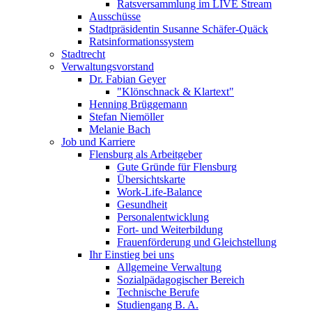
Ratsversammlung im LIVE Stream
Ausschüsse
Stadtpräsidentin Susanne Schäfer-Quäck
Ratsinformationssystem
Stadtrecht
Verwaltungsvorstand
Dr. Fabian Geyer
"Klönschnack & Klartext"
Henning Brüggemann
Stefan Niemöller
Melanie Bach
Job und Karriere
Flensburg als Arbeitgeber
Gute Gründe für Flensburg
Übersichtskarte
Work-Life-Balance
Gesundheit
Personalentwicklung
Fort- und Weiterbildung
Frauenförderung und Gleichstellung
Ihr Einstieg bei uns
Allgemeine Verwaltung
Sozialpädagogischer Bereich
Technische Berufe
Studiengang B. A.