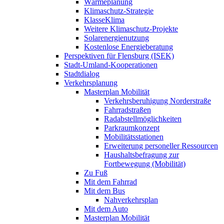
Wärmeplanung
Klimaschutz-Strategie
KlasseKlima
Weitere Klimaschutz-Projekte
Solarenergienutzung
Kostenlose Energieberatung
Perspektiven für Flensburg (ISEK)
Stadt-Umland-Kooperationen
Stadtdialog
Verkehrsplanung
Masterplan Mobilität
Verkehrsberuhigung Norderstraße
Fahrradstraßen
Radabstellmöglichkeiten
Parkraumkonzept
Mobilitätsstationen
Erweiterung personeller Ressourcen
Haushaltsbefragung zur
Fortbewegung (Mobilität)
Zu Fuß
Mit dem Fahrrad
Mit dem Bus
Nahverkehrsplan
Mit dem Auto
Masterplan Mobilität