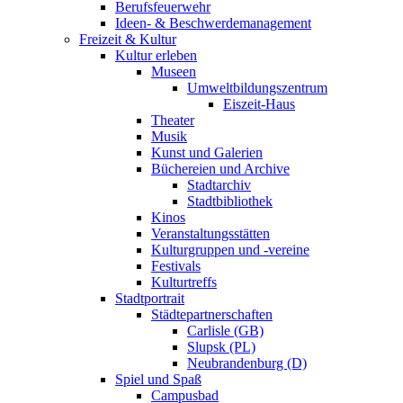
Berufsfeuerwehr
Ideen- & Beschwerdemanagement
Freizeit & Kultur
Kultur erleben
Museen
Umweltbildungszentrum
Eiszeit-Haus
Theater
Musik
Kunst und Galerien
Büchereien und Archive
Stadtarchiv
Stadtbibliothek
Kinos
Veranstaltungsstätten
Kulturgruppen und -vereine
Festivals
Kulturtreffs
Stadtportrait
Städtepartnerschaften
Carlisle (GB)
Slupsk (PL)
Neubrandenburg (D)
Spiel und Spaß
Campusbad