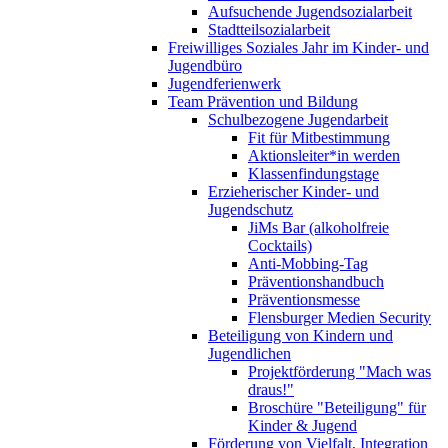
Aufsuchende Jugendsozialarbeit
Stadtteilsozialarbeit
Freiwilliges Soziales Jahr im Kinder- und
Jugendbüro
Jugendferienwerk
Team Prävention und Bildung
Schulbezogene Jugendarbeit
Fit für Mitbestimmung
Aktionsleiter*in werden
Klassenfindungstage
Erzieherischer Kinder- und
Jugendschutz
JiMs Bar (alkoholfreie
Cocktails)
Anti-Mobbing-Tag
Präventionshandbuch
Präventionsmesse
Flensburger Medien Security
Beteiligung von Kindern und
Jugendlichen
Projektförderung "Mach was
draus!"
Broschüre "Beteiligung" für
Kinder & Jugend
Förderung von Vielfalt, Integration