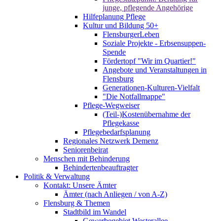
junge, pflegende Angehörige
Hilfeplanung Pflege
Kultur und Bildung 50+
FlensburgerLeben
Soziale Projekte - Erbsensuppen-
Spende
Fördertopf "Wir im Quartier!"
Angebote und Veranstaltungen in
Flensburg
Generationen-Kulturen-Vielfalt
"Die Notfallmappe"
Pflege-Wegweiser
(Teil-)Kostenübernahme der
Pflegekasse
Pflegebedarfsplanung
Regionales Netzwerk Demenz
Seniorenbeirat
Menschen mit Behinderung
Behindertenbeauftragter
Politik & Verwaltung
Kontakt: Unsere Ämter
Ämter (nach Anliegen / von A-Z)
Flensburg & Themen
Stadtbild im Wandel
Gewerbegebiet Westerallee