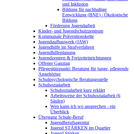
und Inklusion
Bildung für nachhaltige
Entwicklung (BNE) / Ökologische
Bildung
Förderung Jugendarbeit
Kinder- und Jugendschutzzentrum
Kommunale Präventionskette
Jugendaufbauwerk (JAW)
Jugendhilfe im Strafverfahren
Jugendhilfeplanung
Jugendzentren & Freizeiteinrichtungen
Offener Ganztag
Pflegestützpunkt: Beratung für junge, pflegende
Angehörige
Schulpsychologische Beratungsstelle
Schulsozialarbeit
Schulsozialarbeit kurz erklärt
Arbeitsweise der Schulsozialarbeit (6
Säulen)
Wen kann ich wo ansprechen - ein
Überblick
Übergang Schule-Beruf
Jugendberufsagentur
Jugend STÄRKEN im Quartier
Jugend Stärken