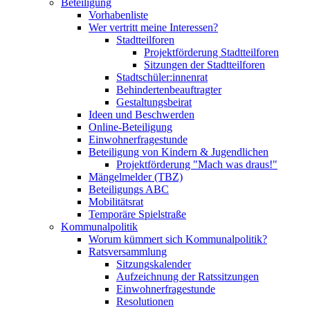
Beteiligung
Vorhabenliste
Wer vertritt meine Interessen?
Stadtteilforen
Projektförderung Stadtteilforen
Sitzungen der Stadtteilforen
Stadtschüler:innenrat
Behindertenbeauftragter
Gestaltungsbeirat
Ideen und Beschwerden
Online-Beteiligung
Einwohnerfragestunde
Beteiligung von Kindern & Jugendlichen
Projektförderung "Mach was draus!"
Mängelmelder (TBZ)
Beteiligungs ABC
Mobilitätsrat
Temporäre Spielstraße
Kommunalpolitik
Worum kümmert sich Kommunalpolitik?
Ratsversammlung
Sitzungskalender
Aufzeichnung der Ratssitzungen
Einwohnerfragestunde
Resolutionen