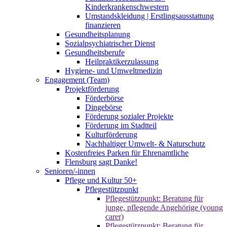
Kinderkrankenschwestern
Umstandskleidung | Erstlingsausstattung
finanzieren
Gesundheitsplanung
Sozialpsychiatrischer Dienst
Gesundheitsberufe
Heilpraktikerzulassung
Hygiene- und Umweltmedizin
Engagement (Team)
Projektförderung
Förderbörse
Dingebörse
Förderung sozialer Projekte
Förderung im Stadtteil
Kulturförderung
Nachhaltiger Umwelt- & Naturschutz
Kostenfreies Parken für Ehrenamtliche
Flensburg sagt Danke!
Senioren/-innen
Pflege und Kultur 50+
Pflegestützpunkt
Pflegestützpunkt: Beratung für
junge, pflegende Angehörige (young
carer)
Pflegestützpunkt: Beratung für