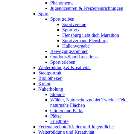
Phänomenta
Jugendzentren & Freizeiteinrichtungen
Sport
Sport treiben
Sportvereine
Sportbox
Flensburg liebt dich Marathon
Sportverband Flensburg
Hallenvergabe
Bewegungssommer
Outdoor-Sport Locations
Sport erleben
Weiterbildung & Kreativität
Stadtportrait
Bibliotheken
Kultur
Naherholung
Strände
Wälder, Naturschutzgebiet Twedter Feld,
naturnahe Flächen
Gärten und Parks
Plätze
Friedhöfe
Ferienangebote/Kinder und Jugendliche
Weiterbildung und Kreativität