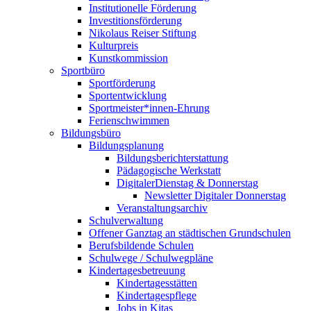
Institutionelle Förderung
Investitionsförderung
Nikolaus Reiser Stiftung
Kulturpreis
Kunstkommission
Sportbüro
Sportförderung
Sportentwicklung
Sportmeister*innen-Ehrung
Ferienschwimmen
Bildungsbüro
Bildungsplanung
Bildungsberichterstattung
Pädagogische Werkstatt
DigitalerDienstag & Donnerstag
Newsletter Digitaler Donnerstag
Veranstaltungsarchiv
Schulverwaltung
Offener Ganztag an städtischen Grundschulen
Berufsbildende Schulen
Schulwege / Schulwegpläne
Kindertagesbetreuung
Kindertagesstätten
Kindertagespflege
Jobs in Kitas