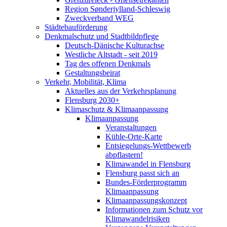
Region Sønderjylland-Schleswig
Zweckverband WEG
Städtebauförderung
Denkmalschutz und Stadtbildpflege
Deutsch-Dänische Kulturachse
Westliche Altstadt - seit 2019
Tag des offenen Denkmals
Gestaltungsbeirat
Verkehr, Mobilität, Klima
Aktuelles aus der Verkehrsplanung
Flensburg 2030+
Klimaschutz & Klimaanpassung
Klimaanpassung
Veranstaltungen
Kühle-Orte-Karte
Entsiegelungs-Wettbewerb
abpflastern!
Klimawandel in Flensburg
Flensburg passt sich an
Bundes-Förderprogramm
Klimaanpassung
Klimaanpassungskonzept
Informationen zum Schutz vor
Klimawandelrisiken