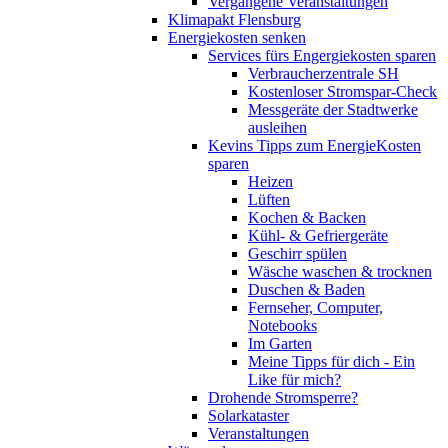
Vergangene Veranstaltungen
Klimapakt Flensburg
Energiekosten senken
Services fürs Engergiekosten sparen
Verbraucherzentrale SH
Kostenloser Stromspar-Check
Messgeräte der Stadtwerke
ausleihen
Kevins Tipps zum EnergieKosten
sparen
Heizen
Lüften
Kochen & Backen
Kühl- & Gefriergeräte
Geschirr spülen
Wäsche waschen & trocknen
Duschen & Baden
Fernseher, Computer,
Notebooks
Im Garten
Meine Tipps für dich - Ein
Like für mich?
Drohende Stromsperre?
Solarkataster
Veranstaltungen