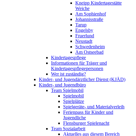
Kneipp Kindertagestätte
Weiche
Am Sophienhof
Johannisstraße
Tarup
Engelsby
Fruerlund
Neustadt
Schwedenheim
Am Ostseebad
Kindertagespflege
Informationen für Träger und
Kindertagespflegepersonen
Wer ist zuständig?
Kinder- und Jugendärztlicher Dienst (KJÄD)
Kinder- und Jugendbüro
Team Spielmobil
Spielmobil
Spielplätze
Spielgeräte- und Materialverleih
Ferienpass für Kinder und
Jugendliche
Flensburger Spielenacht
Team Sozialarbeit
Aktuelles aus diesem Bereich