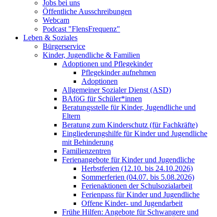
Jobs bei uns
Öffentliche Ausschreibungen
Webcam
Podcast "FlensFrequenz"
Leben & Soziales
Bürgerservice
Kinder, Jugendliche & Familien
Adoptionen und Pflegekinder
Pflegekinder aufnehmen
Adoptionen
Allgemeiner Sozialer Dienst (ASD)
BAföG für Schüler*innen
Beratungsstelle für Kinder, Jugendliche und
Eltern
Beratung zum Kinderschutz (für Fachkräfte)
Eingliederungshilfe für Kinder und Jugendliche
mit Behinderung
Familienzentren
Ferienangebote für Kinder und Jugendliche
Herbstferien (12.10. bis 24.10.2026)
Sommerferien (04.07. bis 5.08.2026)
Ferienaktionen der Schulsozialarbeit
Ferienpass für Kinder und Jugendliche
Offene Kinder- und Jugendarbeit
Frühe Hilfen: Angebote für Schwangere und