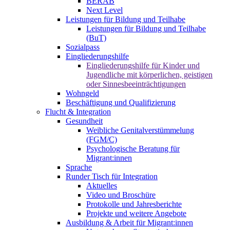
BERAB
Next Level
Leistungen für Bildung und Teilhabe
Leistungen für Bildung und Teilhabe
(BuT)
Sozialpass
Eingliederungshilfe
Eingliederungshilfe für Kinder und
Jugendliche mit körperlichen, geistigen
oder Sinnesbeeinträchtigungen
Wohngeld
Beschäftigung und Qualifizierung
Flucht & Integration
Gesundheit
Weibliche Genitalverstümmelung
(FGM/C)
Psychologische Beratung für
Migrant:innen
Sprache
Runder Tisch für Integration
Aktuelles
Video und Broschüre
Protokolle und Jahresberichte
Projekte und weitere Angebote
Ausbildung & Arbeit für Migrant:innen