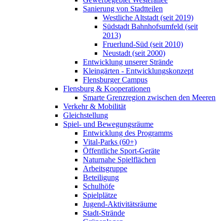
Sanierung von Stadtteilen
Westliche Altstadt (seit 2019)
Südstadt Bahnhofsumfeld (seit
2013)
Fruerlund-Süd (seit 2010)
Neustadt (seit 2000)
Entwicklung unserer Strände
Kleingärten - Entwicklungskonzept
Flensburger Campus
Flensburg & Kooperationen
Smarte Grenzregion zwischen den Meeren
Verkehr & Mobilität
Gleichstellung
Spiel- und Bewegungsräume
Entwicklung des Programms
Vital-Parks (60+)
Öffentliche Sport-Geräte
Naturnahe Spielflächen
Arbeitsgruppe
Beteiligung
Schulhöfe
Spielplätze
Jugend-Aktivitätsräume
Stadt-Strände