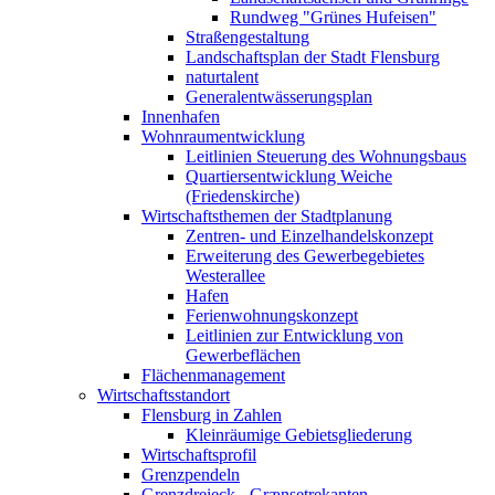
Rundweg "Grünes Hufeisen"
Straßengestaltung
Landschaftsplan der Stadt Flensburg
naturtalent
Generalentwässerungsplan
Innenhafen
Wohnraumentwicklung
Leitlinien Steuerung des Wohnungsbaus
Quartiersentwicklung Weiche
(Friedenskirche)
Wirtschaftsthemen der Stadtplanung
Zentren- und Einzelhandelskonzept
Erweiterung des Gewerbegebietes
Westerallee
Hafen
Ferienwohnungskonzept
Leitlinien zur Entwicklung von
Gewerbeflächen
Flächenmanagement
Wirtschaftsstandort
Flensburg in Zahlen
Kleinräumige Gebietsgliederung
Wirtschaftsprofil
Grenzpendeln
Grenzdreieck - Grænsetrekanten