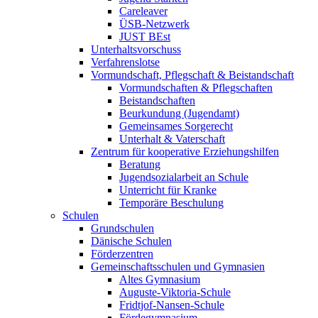
Careleaver
ÜSB-Netzwerk
JUST BEst
Unterhaltsvorschuss
Verfahrenslotse
Vormundschaft, Pflegschaft & Beistandschaft
Vormundschaften & Pflegschaften
Beistandschaften
Beurkundung (Jugendamt)
Gemeinsames Sorgerecht
Unterhalt & Vaterschaft
Zentrum für kooperative Erziehungshilfen
Beratung
Jugendsozialarbeit an Schule
Unterricht für Kranke
Temporäre Beschulung
Schulen
Grundschulen
Dänische Schulen
Förderzentren
Gemeinschaftsschulen und Gymnasien
Altes Gymnasium
Auguste-Viktoria-Schule
Fridtjof-Nansen-Schule
Fördegymnasium