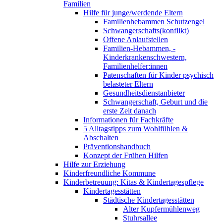
Familien
Hilfe für junge/werdende Eltern
Familienhebammen Schutzengel
Schwangerschafts(konflikt)
Offene Anlaufstellen
Familien-Hebammen, -
Kinderkrankenschwestern,
Familienhelfer:innen
Patenschaften für Kinder psychisch
belasteter Eltern
Gesundheitsdienstanbieter
Schwangerschaft, Geburt und die
erste Zeit danach
Informationen für Fachkräfte
5 Alltagstipps zum Wohlfühlen &
Abschalten
Präventionshandbuch
Konzept der Frühen Hilfen
Hilfe zur Erziehung
Kinderfreundliche Kommune
Kinderbetreuung: Kitas & Kindertagespflege
Kindertagesstätten
Städtische Kindertagesstätten
Alter Kupfermühlenweg
Stuhrsallee