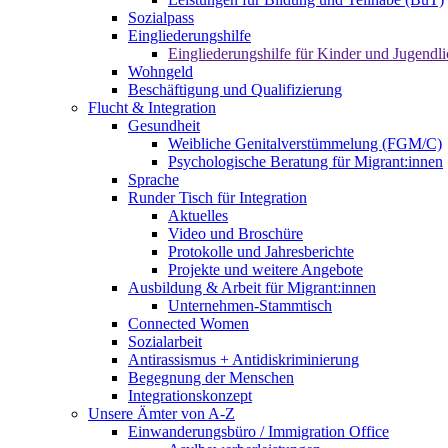
Sozialpass
Eingliederungshilfe
Eingliederungshilfe für Kinder und Jugendli
Wohngeld
Beschäftigung und Qualifizierung
Flucht & Integration
Gesundheit
Weibliche Genitalverstümmelung (FGM/C)
Psychologische Beratung für Migrant:innen
Sprache
Runder Tisch für Integration
Aktuelles
Video und Broschüre
Protokolle und Jahresberichte
Projekte und weitere Angebote
Ausbildung & Arbeit für Migrant:innen
Unternehmen-Stammtisch
Connected Women
Sozialarbeit
Antirassismus + Antidiskriminierung
Begegnung der Menschen
Integrationskonzept
Unsere Ämter von A-Z
Einwanderungsbüro / Immigration Office