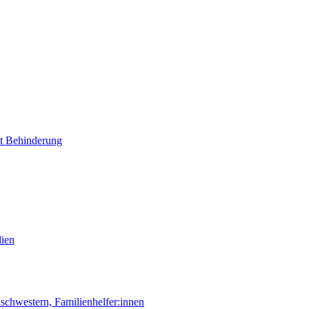
it Behinderung
lien
chwestern, Familienhelfer:innen