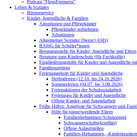
Podcast "FlensFrequenz"
Leben & Soziales
Bürgerservice
Kinder, Jugendliche & Familien
Adoptionen und Pflegekinder
Pflegekinder aufnehmen
Adoptionen
Allgemeiner Sozialer Dienst (ASD)
BAföG für Schüler*innen
Beratungsstelle für Kinder, Jugendliche und Eltern
Beratung zum Kinderschutz (für Fachkräfte)
Eingliederungshilfe für Kinder und Jugendliche m
Familienzentren
Ferienangebote für Kinder und Jugendliche
Herbstferien (12.10. bis 24.10.2026)
Sommerferien (04.07. bis 5.08.2026)
Ferienaktionen der Schulsozialarbeit
Ferienpass für Kinder und Jugendliche
Offene Kinder- und Jugendarbeit
Frühe Hilfen: Angebote für Schwangere und Fami
Hilfe für junge/werdende Eltern
Familienhebammen Schutzengel
Schwangerschafts(konflikt)
Offene Anlaufstellen
Familien-Hebammen, -Kinderkrankens