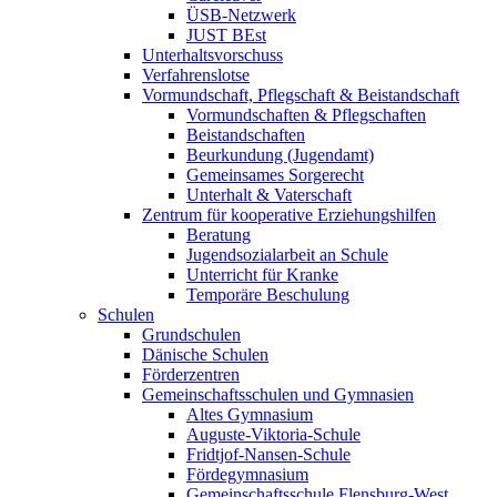
ÜSB-Netzwerk
JUST BEst
Unterhaltsvorschuss
Verfahrenslotse
Vormundschaft, Pflegschaft & Beistandschaft
Vormundschaften & Pflegschaften
Beistandschaften
Beurkundung (Jugendamt)
Gemeinsames Sorgerecht
Unterhalt & Vaterschaft
Zentrum für kooperative Erziehungshilfen
Beratung
Jugendsozialarbeit an Schule
Unterricht für Kranke
Temporäre Beschulung
Schulen
Grundschulen
Dänische Schulen
Förderzentren
Gemeinschaftsschulen und Gymnasien
Altes Gymnasium
Auguste-Viktoria-Schule
Fridtjof-Nansen-Schule
Fördegymnasium
Gemeinschaftsschule Flensburg-West