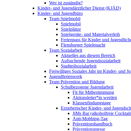
Wer ist zuständig?
Kinder- und Jugendärztlicher Dienst (KJÄD)
Kinder- und Jugendbüro
Team Spielmobil
Spielmobil
Spielplätze
Spielgeräte- und Materialverleih
Ferienpass für Kinder und Jugendlich
Flensburger Spielenacht
Team Sozialarbeit
Aktuelles aus diesem Bereich
Aufsuchende Jugendsozialarbeit
Stadtteilsozialarbeit
Freiwilliges Soziales Jahr im Kinder- und 
Jugendferienwerk
Team Prävention und Bildung
Schulbezogene Jugendarbeit
Fit für Mitbestimmung
Aktionsleiter*in werden
Klassenfindungstage
Erzieherischer Kinder- und Jugendsch
JiMs Bar (alkoholfreie Cocktail
Anti-Mobbing-Tag
Präventionshandbuch
Präventionsmesse