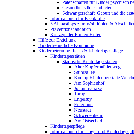
Patenschaften für Kinder psychisch bel
Gesundheitsdienstanbieter
Schwangerschaft, Geburt und die erst
Informationen für Fachkräfte
5 Alltagstipps zum Wohlfühlen & Abschalte
Präventionshandbuch
Konzept der Frühen Hilfen
Hilfe zur Erziehung
Kinderfreundliche Kommune
Kinderbetreuung: Kitas & Kindertagespflege
Kindertagesstätten
Städtische Kindertagesstätten
Alter Kupfermühlenweg
Stuhrsallee
Kneipp Kindertagestätte Weich
Am Sophienhof
Johannisstraße
Tarup
Engelsby
Fruerlund
Neustadt
Schwedenheim
Am Ostseebad
Kindertagespflege
Informationen für Träger und Kindertagespf