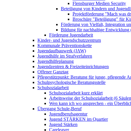
Flensburger Medien Security
Beteiligung von Kindern und Jugendl
Projektförderung "Mach was dr
Broschüre "Beteiligung" für K
Förderung von Vielfalt, Integration u
Bildung für nachhaltige Entwicklung
Förderung Jugendarbeit
Kinder- und Jugendschutzzentrum
Kommunale Präventionskette
Jugendaufbauwerk (JAW)
Jugendhilfe im Strafverfahren
Jugendhilfeplanung
Jugendzentren & Freizeiteinrichtungen
Offener Ganztag
Pflegestützpunkt: Beratung für junge, pflegende 
Schulpsychologische Beratungsstelle
Schulsozialarbeit
Schulsozialarbeit kurz erklärt
Arbeitsweise der Schulsozialarbeit (6 Säulen
Wen kann ich wo ansprechen - ein Überblic
Übergang Schule-Beruf
Jugendberufsagentur
Jugend STÄRKEN im Quartier
Jugend Stärken
Careleaver