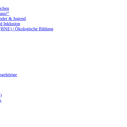
ichen
aus!"
inder & Jugend
nd Inklusion
 (BNE) / Ökologische Bildung
Angehörige
)
k