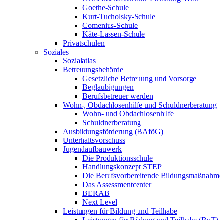
Goethe-Schule
Kurt-Tucholsky-Schule
Comenius-Schule
Käte-Lassen-Schule
Privatschulen
Soziales
Sozialatlas
Betreuungsbehörde
Gesetzliche Betreuung und Vorsorge
Beglaubigungen
Berufsbetreuer werden
Wohn-, Obdachlosenhilfe und Schuldnerberatung
Wohn- und Obdachlosenhilfe
Schuldnerberatung
Ausbildungsförderung (BAföG)
Unterhaltsvorschuss
Jugendaufbauwerk
Die Produktionsschule
Handlungskonzept STEP
Die Berufsvorbereitende Bildungsmaßnahm
Das Assessmentcenter
BERAB
Next Level
Leistungen für Bildung und Teilhabe
Leistungen für Bildung und Teilhabe (BuT)