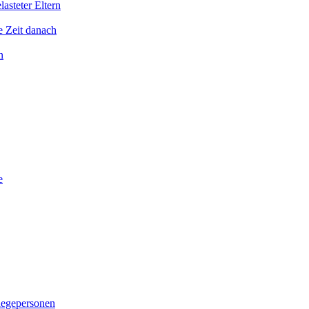
asteter Eltern
e Zeit danach
n
e
legepersonen