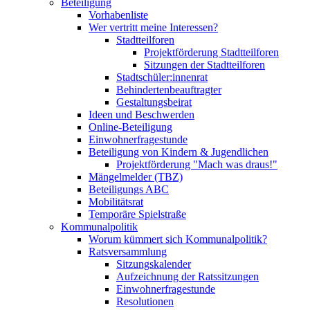
Beteiligung
Vorhabenliste
Wer vertritt meine Interessen?
Stadtteilforen
Projektförderung Stadtteilforen
Sitzungen der Stadtteilforen
Stadtschüler:innenrat
Behindertenbeauftragter
Gestaltungsbeirat
Ideen und Beschwerden
Online-Beteiligung
Einwohnerfragestunde
Beteiligung von Kindern & Jugendlichen
Projektförderung "Mach was draus!"
Mängelmelder (TBZ)
Beteiligungs ABC
Mobilitätsrat
Temporäre Spielstraße
Kommunalpolitik
Worum kümmert sich Kommunalpolitik?
Ratsversammlung
Sitzungskalender
Aufzeichnung der Ratssitzungen
Einwohnerfragestunde
Resolutionen