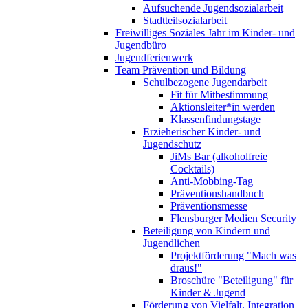
Aufsuchende Jugendsozialarbeit
Stadtteilsozialarbeit
Freiwilliges Soziales Jahr im Kinder- und
Jugendbüro
Jugendferienwerk
Team Prävention und Bildung
Schulbezogene Jugendarbeit
Fit für Mitbestimmung
Aktionsleiter*in werden
Klassenfindungstage
Erzieherischer Kinder- und
Jugendschutz
JiMs Bar (alkoholfreie
Cocktails)
Anti-Mobbing-Tag
Präventionshandbuch
Präventionsmesse
Flensburger Medien Security
Beteiligung von Kindern und
Jugendlichen
Projektförderung "Mach was
draus!"
Broschüre "Beteiligung" für
Kinder & Jugend
Förderung von Vielfalt, Integration