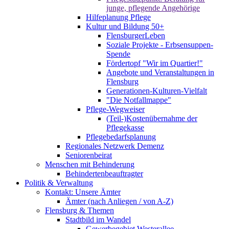
junge, pflegende Angehörige
Hilfeplanung Pflege
Kultur und Bildung 50+
FlensburgerLeben
Soziale Projekte - Erbsensuppen-
Spende
Fördertopf "Wir im Quartier!"
Angebote und Veranstaltungen in
Flensburg
Generationen-Kulturen-Vielfalt
"Die Notfallmappe"
Pflege-Wegweiser
(Teil-)Kostenübernahme der
Pflegekasse
Pflegebedarfsplanung
Regionales Netzwerk Demenz
Seniorenbeirat
Menschen mit Behinderung
Behindertenbeauftragter
Politik & Verwaltung
Kontakt: Unsere Ämter
Ämter (nach Anliegen / von A-Z)
Flensburg & Themen
Stadtbild im Wandel
Gewerbegebiet Westerallee