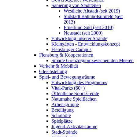
Sanierung von Stadtteilen
Westliche Altstadt (seit 2019)
Südstadt Bahnhofsumfeld (seit
2013)
Fruerlund-Süd (seit 2010)
Neustadt (seit 2000)
Entwicklung unserer Strände
Kleingärten - Entwicklungskonzept
Flensburger Campus
Flensburg & Kooperationen
Smarte Grenzregion zwischen den Meeren
Verkehr & Mobilität
Gleichstellung
Spiel- und Bewegungsräume
Entwicklung des Programms
Vital-Parks (60+)
Öffentliche Sport-Geräte
Naturnahe Spielflächen
Arbeitsgruppe
Beteiligung
Schulhöfe
Spielplätze
Jugend-Aktivitätsräume
Stadt-Strände