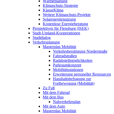
Wärmeplanung
Klimaschutz-Strategie
KlasseKlima
Weitere Klimaschutz-Projekte
Solarenergienutzung
Kostenlose Energieberatung
Perspektiven für Flensburg (ISEK)
Stadt-Umland-Kooperationen
Stadtdialog
Verkehrsplanung
Masterplan Mobilität
Verkehrsberuhigung Norderstraße
Fahrradstraßen
Radabstellmöglichkeiten
Parkraumkonzept
Mobilitätsstationen
Erweiterung personeller Ressourcen
Haushaltsbefragung zur
Fortbewegung (Mobilität)
Zu Fuß
Mit dem Fahrrad
Mit dem Bus
Nahverkehrsplan
Mit dem Auto
Masterplan Mobilität