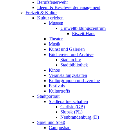
Berufsfeuerwehr
Ideen- & Beschwerdemanagement
Freizeit & Kultur
Kultur erleben
Museen
Umweltbildungszentrum
Eiszeit-Haus
Theater
Musik
Kunst und Galerien
Büchereien und Archive
Stadtarchiv
Stadtbibliothek
Kinos
Veranstaltungsstätten
Kulturgruppen und -vereine
Festivals
Kulturtreffs
Stadtportrait
Städtepartnerschaften
Carlisle (GB)
Slupsk (PL)
Neubrandenburg (D)
Spiel und Spaß
Campusbad