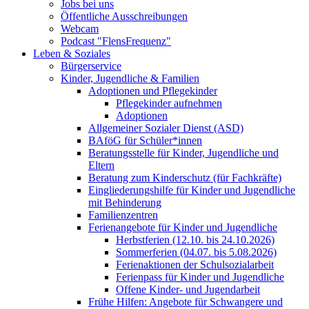
Jobs bei uns
Öffentliche Ausschreibungen
Webcam
Podcast "FlensFrequenz"
Leben & Soziales
Bürgerservice
Kinder, Jugendliche & Familien
Adoptionen und Pflegekinder
Pflegekinder aufnehmen
Adoptionen
Allgemeiner Sozialer Dienst (ASD)
BAföG für Schüler*innen
Beratungsstelle für Kinder, Jugendliche und
Eltern
Beratung zum Kinderschutz (für Fachkräfte)
Eingliederungshilfe für Kinder und Jugendliche
mit Behinderung
Familienzentren
Ferienangebote für Kinder und Jugendliche
Herbstferien (12.10. bis 24.10.2026)
Sommerferien (04.07. bis 5.08.2026)
Ferienaktionen der Schulsozialarbeit
Ferienpass für Kinder und Jugendliche
Offene Kinder- und Jugendarbeit
Frühe Hilfen: Angebote für Schwangere und