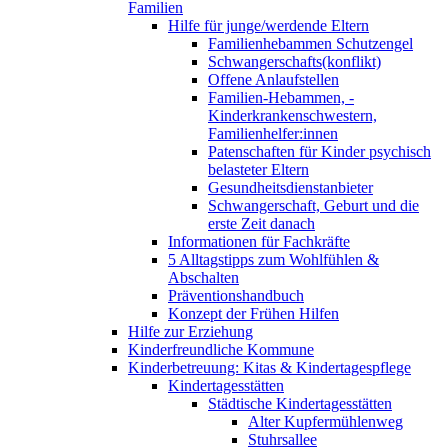
Familien
Hilfe für junge/werdende Eltern
Familienhebammen Schutzengel
Schwangerschafts(konflikt)
Offene Anlaufstellen
Familien-Hebammen, -
Kinderkrankenschwestern,
Familienhelfer:innen
Patenschaften für Kinder psychisch
belasteter Eltern
Gesundheitsdienstanbieter
Schwangerschaft, Geburt und die
erste Zeit danach
Informationen für Fachkräfte
5 Alltagstipps zum Wohlfühlen &
Abschalten
Präventionshandbuch
Konzept der Frühen Hilfen
Hilfe zur Erziehung
Kinderfreundliche Kommune
Kinderbetreuung: Kitas & Kindertagespflege
Kindertagesstätten
Städtische Kindertagesstätten
Alter Kupfermühlenweg
Stuhrsallee