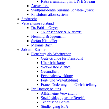
Ratsversammlung im LIVE Stream
Ausschüsse
Stadtpräsidentin Susanne Schäfer-Quäck
Ratsinformationssystem
Stadtrecht
Verwaltungsvorstand
Dr. Fabian Geyer
"Klönschnack & Klartext"
Henning Brüggemann
Stefan Niemöller
Melanie Bach
Job und Karriere
Flensburg als Arbeitgeber
Gute Gründe für Flensburg
Übersichtskarte
Work-Life-Balance
Gesundheit
Personalentwicklung
Fort- und Weiterbildung
Frauenförderung und Gleichstellung
Ihr Einstieg bei uns
Allgemeine Verwaltung
Sozialpädagogischer Bereich
Technische Berufe
Studiengang B. A.