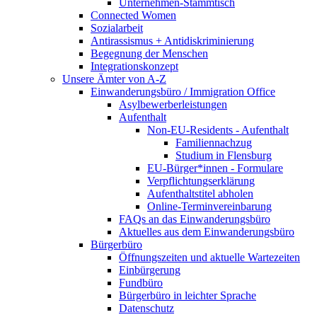
Unternehmen-Stammtisch
Connected Women
Sozialarbeit
Antirassismus + Antidiskriminierung
Begegnung der Menschen
Integrationskonzept
Unsere Ämter von A-Z
Einwanderungsbüro / Immigration Office
Asylbewerberleistungen
Aufenthalt
Non-EU-Residents - Aufenthalt
Familiennachzug
Studium in Flensburg
EU-Bürger*innen - Formulare
Verpflichtungserklärung
Aufenthaltstitel abholen
Online-Terminvereinbarung
FAQs an das Einwanderungsbüro
Aktuelles aus dem Einwanderungsbüro
Bürgerbüro
Öffnungszeiten und aktuelle Wartezeiten
Einbürgerung
Fundbüro
Bürgerbüro in leichter Sprache
Datenschutz