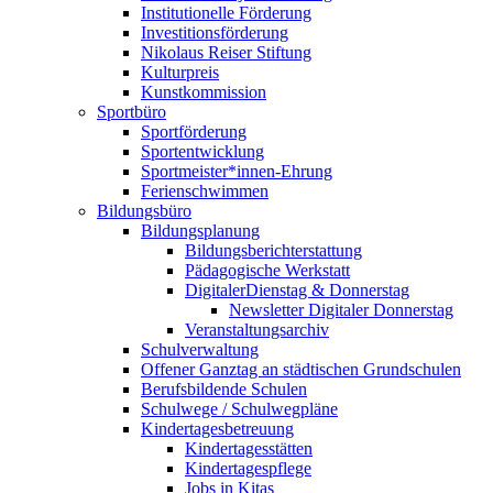
Institutionelle Förderung
Investitionsförderung
Nikolaus Reiser Stiftung
Kulturpreis
Kunstkommission
Sportbüro
Sportförderung
Sportentwicklung
Sportmeister*innen-Ehrung
Ferienschwimmen
Bildungsbüro
Bildungsplanung
Bildungsberichterstattung
Pädagogische Werkstatt
DigitalerDienstag & Donnerstag
Newsletter Digitaler Donnerstag
Veranstaltungsarchiv
Schulverwaltung
Offener Ganztag an städtischen Grundschulen
Berufsbildende Schulen
Schulwege / Schulwegpläne
Kindertagesbetreuung
Kindertagesstätten
Kindertagespflege
Jobs in Kitas