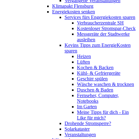
Vergangene Veranstaltungen
Klimapakt Flensburg
Energiekosten senken
Services fürs Engergiekosten sparen
Verbraucherzentrale SH
Kostenloser Stromspar-Check
Messgeräte der Stadtwerke
ausleihen
Kevins Tipps zum EnergieKosten
sparen
Heizen
Lüften
Kochen & Backen
Kühl- & Gefriergeräte
Geschirr spülen
Wäsche waschen & trocknen
Duschen & Baden
Fernseher, Computer,
Notebooks
Im Garten
Meine Tipps für dich - Ein
Like für mich?
Drohende Stromsperre?
Solarkataster
Veranstaltungen