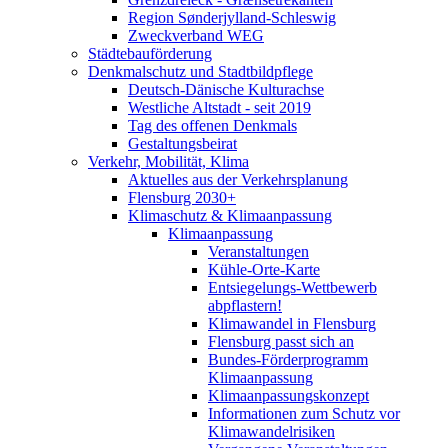
Region Sønderjylland-Schleswig
Zweckverband WEG
Städtebauförderung
Denkmalschutz und Stadtbildpflege
Deutsch-Dänische Kulturachse
Westliche Altstadt - seit 2019
Tag des offenen Denkmals
Gestaltungsbeirat
Verkehr, Mobilität, Klima
Aktuelles aus der Verkehrsplanung
Flensburg 2030+
Klimaschutz & Klimaanpassung
Klimaanpassung
Veranstaltungen
Kühle-Orte-Karte
Entsiegelungs-Wettbewerb
abpflastern!
Klimawandel in Flensburg
Flensburg passt sich an
Bundes-Förderprogramm
Klimaanpassung
Klimaanpassungskonzept
Informationen zum Schutz vor
Klimawandelrisiken