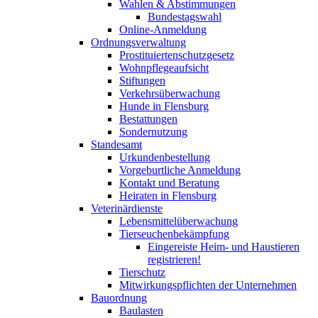
Wahlen & Abstimmungen
Bundestagswahl
Online-Anmeldung
Ordnungsverwaltung
Prostituiertenschutzgesetz
Wohnpflegeaufsicht
Stiftungen
Verkehrsüberwachung
Hunde in Flensburg
Bestattungen
Sondernutzung
Standesamt
Urkundenbestellung
Vorgeburtliche Anmeldung
Kontakt und Beratung
Heiraten in Flensburg
Veterinärdienste
Lebensmittelüberwachung
Tierseuchenbekämpfung
Eingereiste Heim- und Haustieren
registrieren!
Tierschutz
Mitwirkungspflichten der Unternehmen
Bauordnung
Baulasten