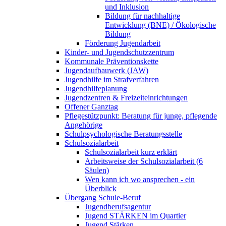
und Inklusion
Bildung für nachhaltige
Entwicklung (BNE) / Ökologische
Bildung
Förderung Jugendarbeit
Kinder- und Jugendschutzzentrum
Kommunale Präventionskette
Jugendaufbauwerk (JAW)
Jugendhilfe im Strafverfahren
Jugendhilfeplanung
Jugendzentren & Freizeiteinrichtungen
Offener Ganztag
Pflegestützpunkt: Beratung für junge, pflegende
Angehörige
Schulpsychologische Beratungsstelle
Schulsozialarbeit
Schulsozialarbeit kurz erklärt
Arbeitsweise der Schulsozialarbeit (6
Säulen)
Wen kann ich wo ansprechen - ein
Überblick
Übergang Schule-Beruf
Jugendberufsagentur
Jugend STÄRKEN im Quartier
Jugend Stärken