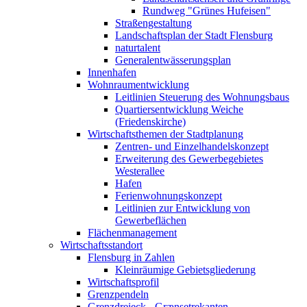
Rundweg "Grünes Hufeisen"
Straßengestaltung
Landschaftsplan der Stadt Flensburg
naturtalent
Generalentwässerungsplan
Innenhafen
Wohnraumentwicklung
Leitlinien Steuerung des Wohnungsbaus
Quartiersentwicklung Weiche
(Friedenskirche)
Wirtschaftsthemen der Stadtplanung
Zentren- und Einzelhandelskonzept
Erweiterung des Gewerbegebietes
Westerallee
Hafen
Ferienwohnungskonzept
Leitlinien zur Entwicklung von
Gewerbeflächen
Flächenmanagement
Wirtschaftsstandort
Flensburg in Zahlen
Kleinräumige Gebietsgliederung
Wirtschaftsprofil
Grenzpendeln
Grenzdreieck - Grænsetrekanten