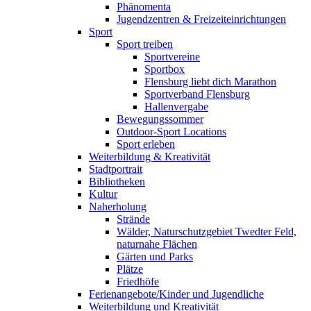
Phänomenta
Jugendzentren & Freizeiteinrichtungen
Sport
Sport treiben
Sportvereine
Sportbox
Flensburg liebt dich Marathon
Sportverband Flensburg
Hallenvergabe
Bewegungssommer
Outdoor-Sport Locations
Sport erleben
Weiterbildung & Kreativität
Stadtportrait
Bibliotheken
Kultur
Naherholung
Strände
Wälder, Naturschutzgebiet Twedter Feld,
naturnahe Flächen
Gärten und Parks
Plätze
Friedhöfe
Ferienangebote/Kinder und Jugendliche
Weiterbildung und Kreativität