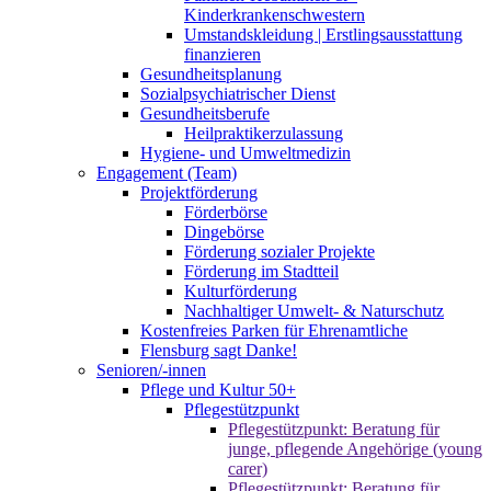
Kinderkrankenschwestern
Umstandskleidung | Erstlingsausstattung
finanzieren
Gesundheitsplanung
Sozialpsychiatrischer Dienst
Gesundheitsberufe
Heilpraktikerzulassung
Hygiene- und Umweltmedizin
Engagement (Team)
Projektförderung
Förderbörse
Dingebörse
Förderung sozialer Projekte
Förderung im Stadtteil
Kulturförderung
Nachhaltiger Umwelt- & Naturschutz
Kostenfreies Parken für Ehrenamtliche
Flensburg sagt Danke!
Senioren/-innen
Pflege und Kultur 50+
Pflegestützpunkt
Pflegestützpunkt: Beratung für
junge, pflegende Angehörige (young
carer)
Pflegestützpunkt: Beratung für