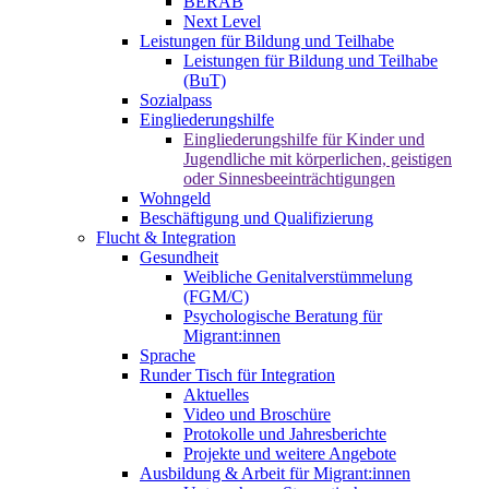
BERAB
Next Level
Leistungen für Bildung und Teilhabe
Leistungen für Bildung und Teilhabe
(BuT)
Sozialpass
Eingliederungshilfe
Eingliederungshilfe für Kinder und
Jugendliche mit körperlichen, geistigen
oder Sinnesbeeinträchtigungen
Wohngeld
Beschäftigung und Qualifizierung
Flucht & Integration
Gesundheit
Weibliche Genitalverstümmelung
(FGM/C)
Psychologische Beratung für
Migrant:innen
Sprache
Runder Tisch für Integration
Aktuelles
Video und Broschüre
Protokolle und Jahresberichte
Projekte und weitere Angebote
Ausbildung & Arbeit für Migrant:innen