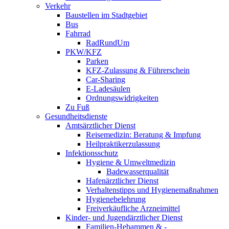
Verkehr
Baustellen im Stadtgebiet
Bus
Fahrrad
RadRundUm
PKW/KFZ
Parken
KFZ-Zulassung & Führerschein
Car-Sharing
E-Ladesäulen
Ordnungswidrigkeiten
Zu Fuß
Gesundheitsdienste
Amtsärztlicher Dienst
Reisemedizin: Beratung & Impfung
Heilpraktikerzulassung
Infektionsschutz
Hygiene & Umweltmedizin
Badewasserqualität
Hafenärztlicher Dienst
Verhaltenstipps und Hygienemaßnahmen
Hygienebelehrung
Freiverkäufliche Arzneimittel
Kinder- und Jugendärztlicher Dienst
Familien-Hebammen & -