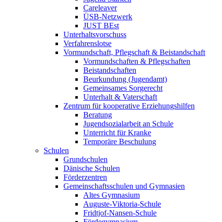
Careleaver
ÜSB-Netzwerk
JUST BEst
Unterhaltsvorschuss
Verfahrenslotse
Vormundschaft, Pflegschaft & Beistandschaft
Vormundschaften & Pflegschaften
Beistandschaften
Beurkundung (Jugendamt)
Gemeinsames Sorgerecht
Unterhalt & Vaterschaft
Zentrum für kooperative Erziehungshilfen
Beratung
Jugendsozialarbeit an Schule
Unterricht für Kranke
Temporäre Beschulung
Schulen
Grundschulen
Dänische Schulen
Förderzentren
Gemeinschaftsschulen und Gymnasien
Altes Gymnasium
Auguste-Viktoria-Schule
Fridtjof-Nansen-Schule
Fördegymnasium