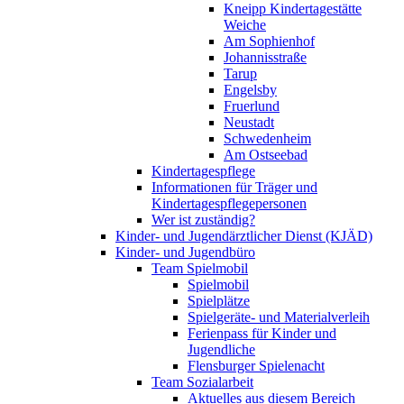
Kneipp Kindertagestätte
Weiche
Am Sophienhof
Johannisstraße
Tarup
Engelsby
Fruerlund
Neustadt
Schwedenheim
Am Ostseebad
Kindertagespflege
Informationen für Träger und
Kindertagespflegepersonen
Wer ist zuständig?
Kinder- und Jugendärztlicher Dienst (KJÄD)
Kinder- und Jugendbüro
Team Spielmobil
Spielmobil
Spielplätze
Spielgeräte- und Materialverleih
Ferienpass für Kinder und
Jugendliche
Flensburger Spielenacht
Team Sozialarbeit
Aktuelles aus diesem Bereich