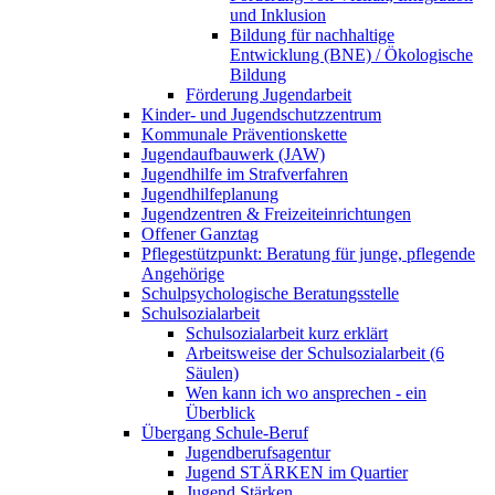
und Inklusion
Bildung für nachhaltige
Entwicklung (BNE) / Ökologische
Bildung
Förderung Jugendarbeit
Kinder- und Jugendschutzzentrum
Kommunale Präventionskette
Jugendaufbauwerk (JAW)
Jugendhilfe im Strafverfahren
Jugendhilfeplanung
Jugendzentren & Freizeiteinrichtungen
Offener Ganztag
Pflegestützpunkt: Beratung für junge, pflegende
Angehörige
Schulpsychologische Beratungsstelle
Schulsozialarbeit
Schulsozialarbeit kurz erklärt
Arbeitsweise der Schulsozialarbeit (6
Säulen)
Wen kann ich wo ansprechen - ein
Überblick
Übergang Schule-Beruf
Jugendberufsagentur
Jugend STÄRKEN im Quartier
Jugend Stärken