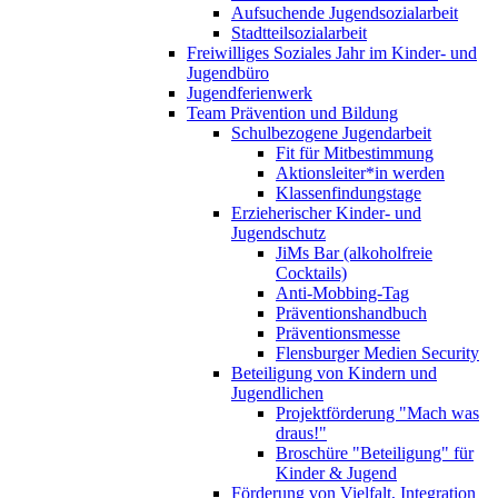
Aufsuchende Jugendsozialarbeit
Stadtteilsozialarbeit
Freiwilliges Soziales Jahr im Kinder- und
Jugendbüro
Jugendferienwerk
Team Prävention und Bildung
Schulbezogene Jugendarbeit
Fit für Mitbestimmung
Aktionsleiter*in werden
Klassenfindungstage
Erzieherischer Kinder- und
Jugendschutz
JiMs Bar (alkoholfreie
Cocktails)
Anti-Mobbing-Tag
Präventionshandbuch
Präventionsmesse
Flensburger Medien Security
Beteiligung von Kindern und
Jugendlichen
Projektförderung "Mach was
draus!"
Broschüre "Beteiligung" für
Kinder & Jugend
Förderung von Vielfalt, Integration