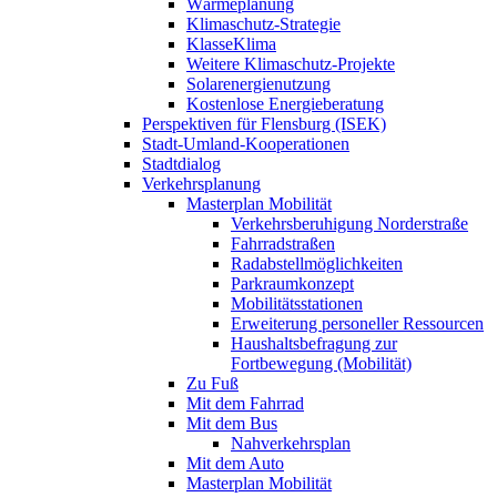
Wärmeplanung
Klimaschutz-Strategie
KlasseKlima
Weitere Klimaschutz-Projekte
Solarenergienutzung
Kostenlose Energieberatung
Perspektiven für Flensburg (ISEK)
Stadt-Umland-Kooperationen
Stadtdialog
Verkehrsplanung
Masterplan Mobilität
Verkehrsberuhigung Norderstraße
Fahrradstraßen
Radabstellmöglichkeiten
Parkraumkonzept
Mobilitätsstationen
Erweiterung personeller Ressourcen
Haushaltsbefragung zur
Fortbewegung (Mobilität)
Zu Fuß
Mit dem Fahrrad
Mit dem Bus
Nahverkehrsplan
Mit dem Auto
Masterplan Mobilität