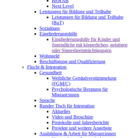
BERAB
Next Level
Leistungen für Bildung und Teilhabe
Leistungen für Bildung und Teilhabe
(BuT)
Sozialpass
Eingliederungshilfe
Eingliederungshilfe für Kinder und
Jugendliche mit körperlichen, geistigen
oder Sinnesbeeinträchtigungen
Wohngeld
Beschäftigung und Qualifizierung
Flucht & Integration
Gesundheit
Weibliche Genitalverstümmelung
(FGM/C)
Psychologische Beratung für
Migrant:innen
Sprache
Runder Tisch für Integration
Aktuelles
Video und Broschüre
Protokolle und Jahresberichte
Projekte und weitere Angebote
Ausbildung & Arbeit für Migrant:innen