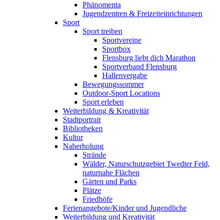
Phänomenta
Jugendzentren & Freizeiteinrichtungen
Sport
Sport treiben
Sportvereine
Sportbox
Flensburg liebt dich Marathon
Sportverband Flensburg
Hallenvergabe
Bewegungssommer
Outdoor-Sport Locations
Sport erleben
Weiterbildung & Kreativität
Stadtportrait
Bibliotheken
Kultur
Naherholung
Strände
Wälder, Naturschutzgebiet Twedter Feld,
naturnahe Flächen
Gärten und Parks
Plätze
Friedhöfe
Ferienangebote/Kinder und Jugendliche
Weiterbildung und Kreativität