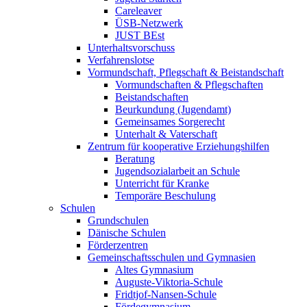
Careleaver
ÜSB-Netzwerk
JUST BEst
Unterhaltsvorschuss
Verfahrenslotse
Vormundschaft, Pflegschaft & Beistandschaft
Vormundschaften & Pflegschaften
Beistandschaften
Beurkundung (Jugendamt)
Gemeinsames Sorgerecht
Unterhalt & Vaterschaft
Zentrum für kooperative Erziehungshilfen
Beratung
Jugendsozialarbeit an Schule
Unterricht für Kranke
Temporäre Beschulung
Schulen
Grundschulen
Dänische Schulen
Förderzentren
Gemeinschaftsschulen und Gymnasien
Altes Gymnasium
Auguste-Viktoria-Schule
Fridtjof-Nansen-Schule
Fördegymnasium