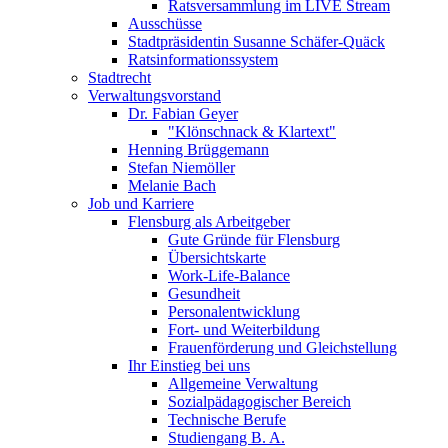
Ratsversammlung im LIVE Stream
Ausschüsse
Stadtpräsidentin Susanne Schäfer-Quäck
Ratsinformationssystem
Stadtrecht
Verwaltungsvorstand
Dr. Fabian Geyer
"Klönschnack & Klartext"
Henning Brüggemann
Stefan Niemöller
Melanie Bach
Job und Karriere
Flensburg als Arbeitgeber
Gute Gründe für Flensburg
Übersichtskarte
Work-Life-Balance
Gesundheit
Personalentwicklung
Fort- und Weiterbildung
Frauenförderung und Gleichstellung
Ihr Einstieg bei uns
Allgemeine Verwaltung
Sozialpädagogischer Bereich
Technische Berufe
Studiengang B. A.