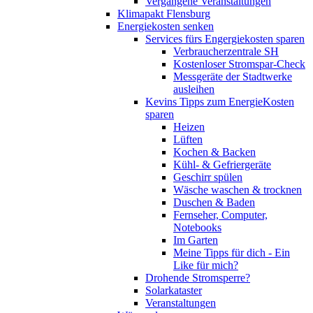
Vergangene Veranstaltungen
Klimapakt Flensburg
Energiekosten senken
Services fürs Engergiekosten sparen
Verbraucherzentrale SH
Kostenloser Stromspar-Check
Messgeräte der Stadtwerke
ausleihen
Kevins Tipps zum EnergieKosten
sparen
Heizen
Lüften
Kochen & Backen
Kühl- & Gefriergeräte
Geschirr spülen
Wäsche waschen & trocknen
Duschen & Baden
Fernseher, Computer,
Notebooks
Im Garten
Meine Tipps für dich - Ein
Like für mich?
Drohende Stromsperre?
Solarkataster
Veranstaltungen