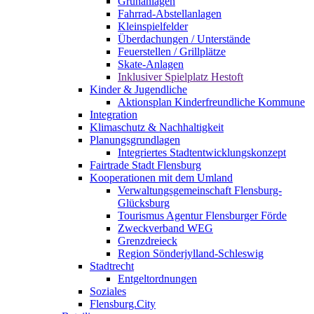
Grünanlagen
Fahrrad-Abstellanlagen
Kleinspielfelder
Überdachungen / Unterstände
Feuerstellen / Grillplätze
Skate-Anlagen
Inklusiver Spielplatz Hestoft
Kinder & Jugendliche
Aktionsplan Kinderfreundliche Kommune
Integration
Klimaschutz & Nachhaltigkeit
Planungsgrundlagen
Integriertes Stadtentwicklungskonzept
Fairtrade Stadt Flensburg
Kooperationen mit dem Umland
Verwaltungsgemeinschaft Flensburg-
Glücksburg
Tourismus Agentur Flensburger Förde
Zweckverband WEG
Grenzdreieck
Region Sönderjylland-Schleswig
Stadtrecht
Entgeltordnungen
Soziales
Flensburg.City