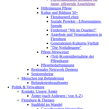
junge, pflegende Angehörige
Hilfeplanung Pflege
Kultur und Bildung 50+
FlensburgerLeben
Soziale Projekte - Erbsensuppen-
Spende
Fördertopf "Wir im Quartier!"
Angebote und Veranstaltungen in
Flensburg
Generationen-Kulturen-Vielfalt
"Die Notfallmappe"
Pflege-Wegweiser
(Teil-)Kostenübernahme der
Pflegekasse
Pflegebedarfsplanung
Regionales Netzwerk Demenz
Seniorenbeirat
Menschen mit Behinderung
Behindertenbeauftragter
Politik & Verwaltung
Kontakt: Unsere Ämter
Ämter (nach Anliegen / von A-Z)
Flensburg & Themen
Stadtbild im Wandel
Gewerbegebiet Westerallee