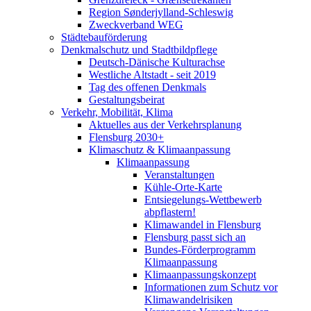
Region Sønderjylland-Schleswig
Zweckverband WEG
Städtebauförderung
Denkmalschutz und Stadtbildpflege
Deutsch-Dänische Kulturachse
Westliche Altstadt - seit 2019
Tag des offenen Denkmals
Gestaltungsbeirat
Verkehr, Mobilität, Klima
Aktuelles aus der Verkehrsplanung
Flensburg 2030+
Klimaschutz & Klimaanpassung
Klimaanpassung
Veranstaltungen
Kühle-Orte-Karte
Entsiegelungs-Wettbewerb
abpflastern!
Klimawandel in Flensburg
Flensburg passt sich an
Bundes-Förderprogramm
Klimaanpassung
Klimaanpassungskonzept
Informationen zum Schutz vor
Klimawandelrisiken