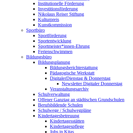
Institutionelle Förderung
Investitionsförderung
Nikolaus Reiser Stiftung
Kulturpreis
Kunstkommission
Sportbüro
Sportförderung
Sportentwicklung
Sportmeister*innen-Ehrung
Ferienschwimmen
Bildungsbüro
Bildungsplanung
Bildungsberichterstattung
Pädagogische Werkstatt
DigitalerDienstag & Donnerstag
Newsletter Digitaler Donnerstag
Veranstaltungsarchiv
Schulverwaltung
Offener Ganztag an städtischen Grundschulen
Berufsbildende Schulen
Schulwege / Schulwegpläne
Kindertagesbetreuung
Kindertagesstätten
Kindertagespflege
Jobs in Kitas