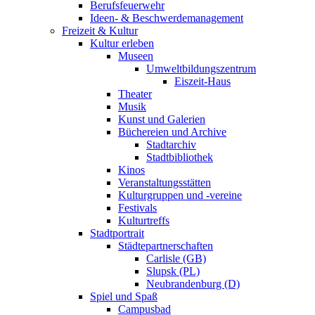
Berufsfeuerwehr
Ideen- & Beschwerdemanagement
Freizeit & Kultur
Kultur erleben
Museen
Umweltbildungszentrum
Eiszeit-Haus
Theater
Musik
Kunst und Galerien
Büchereien und Archive
Stadtarchiv
Stadtbibliothek
Kinos
Veranstaltungsstätten
Kulturgruppen und -vereine
Festivals
Kulturtreffs
Stadtportrait
Städtepartnerschaften
Carlisle (GB)
Slupsk (PL)
Neubrandenburg (D)
Spiel und Spaß
Campusbad