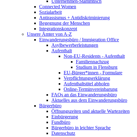
Unternehmen-Stammtisch
Connected Women
Sozialarbeit
Antirassismus + Antidiskriminierung
Begegnung der Menschen
Integrationskonzept
Unsere Ämter von A-Z
Einwanderungsbüro / Immigration Office
Asylbewerberleistungen
Aufenthalt
Non-EU-Residents - Aufenthalt
Familiennachzug
Studium in Flensburg
EU-Bürger*innen - Formulare
Verpflichtungserklärung
Aufenthaltstitel abholen
Online-Terminvereinbarung
FAQs an das Einwanderungsbüro
Aktuelles aus dem Einwanderungsbüro
Bürgerbüro
Öffnungszeiten und aktuelle Wartezeiten
Einbürgerung
Fundbüro
Bürgerbüro in leichter Sprache
Datenschutz