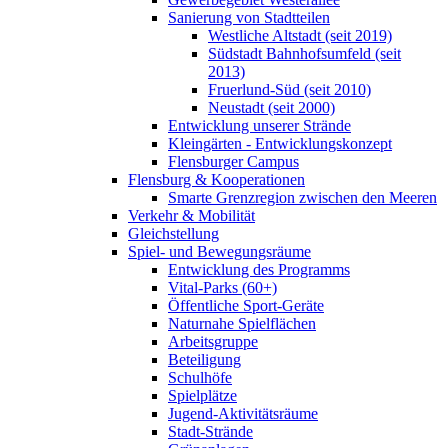
Sanierung von Stadtteilen
Westliche Altstadt (seit 2019)
Südstadt Bahnhofsumfeld (seit
2013)
Fruerlund-Süd (seit 2010)
Neustadt (seit 2000)
Entwicklung unserer Strände
Kleingärten - Entwicklungskonzept
Flensburger Campus
Flensburg & Kooperationen
Smarte Grenzregion zwischen den Meeren
Verkehr & Mobilität
Gleichstellung
Spiel- und Bewegungsräume
Entwicklung des Programms
Vital-Parks (60+)
Öffentliche Sport-Geräte
Naturnahe Spielflächen
Arbeitsgruppe
Beteiligung
Schulhöfe
Spielplätze
Jugend-Aktivitätsräume
Stadt-Strände