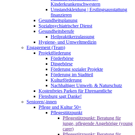
Kinderkrankenschwestern
Umstandskleidung | Erstlingsausstattung
finanzieren
Gesundheitsplanung
Sozialpsychiatrischer Dienst
Gesundheitsberufe
Heilpraktikerzulassung
Hygiene- und Umweltmedizin
Engagement (Team)
Projektförderung
Förderbörse
Dingebörse
Förderung sozialer Projekte
Förderung im Stadtteil
Kulturförderung
Nachhaltiger Umwelt- & Naturschutz
Kostenfreies Parken für Ehrenamtliche
Flensburg sagt Danke!
Senioren/-innen
Pflege und Kultur 50+
Pflegestützpunkt
Pflegestützpunkt: Beratung für
junge, pflegende Angehörige (young
carer)
Pflegestützpunkt: Beratung für