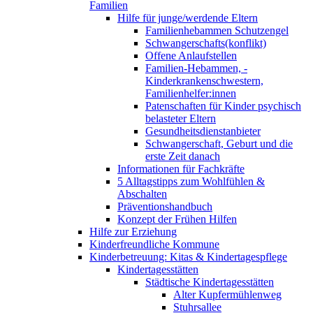
Familien
Hilfe für junge/werdende Eltern
Familienhebammen Schutzengel
Schwangerschafts(konflikt)
Offene Anlaufstellen
Familien-Hebammen, -
Kinderkrankenschwestern,
Familienhelfer:innen
Patenschaften für Kinder psychisch
belasteter Eltern
Gesundheitsdienstanbieter
Schwangerschaft, Geburt und die
erste Zeit danach
Informationen für Fachkräfte
5 Alltagstipps zum Wohlfühlen &
Abschalten
Präventionshandbuch
Konzept der Frühen Hilfen
Hilfe zur Erziehung
Kinderfreundliche Kommune
Kinderbetreuung: Kitas & Kindertagespflege
Kindertagesstätten
Städtische Kindertagesstätten
Alter Kupfermühlenweg
Stuhrsallee