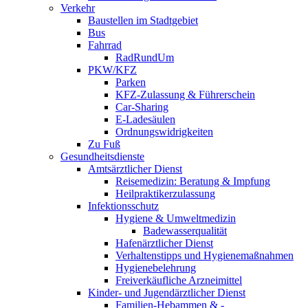
Verkehr
Baustellen im Stadtgebiet
Bus
Fahrrad
RadRundUm
PKW/KFZ
Parken
KFZ-Zulassung & Führerschein
Car-Sharing
E-Ladesäulen
Ordnungswidrigkeiten
Zu Fuß
Gesundheitsdienste
Amtsärztlicher Dienst
Reisemedizin: Beratung & Impfung
Heilpraktikerzulassung
Infektionsschutz
Hygiene & Umweltmedizin
Badewasserqualität
Hafenärztlicher Dienst
Verhaltenstipps und Hygienemaßnahmen
Hygienebelehrung
Freiverkäufliche Arzneimittel
Kinder- und Jugendärztlicher Dienst
Familien-Hebammen & -