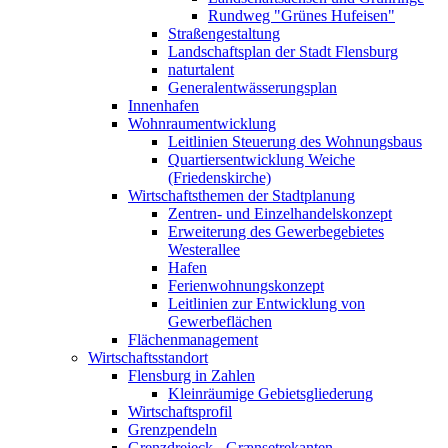
Rundweg "Grünes Hufeisen"
Straßengestaltung
Landschaftsplan der Stadt Flensburg
naturtalent
Generalentwässerungsplan
Innenhafen
Wohnraumentwicklung
Leitlinien Steuerung des Wohnungsbaus
Quartiersentwicklung Weiche
(Friedenskirche)
Wirtschaftsthemen der Stadtplanung
Zentren- und Einzelhandelskonzept
Erweiterung des Gewerbegebietes
Westerallee
Hafen
Ferienwohnungskonzept
Leitlinien zur Entwicklung von
Gewerbeflächen
Flächenmanagement
Wirtschaftsstandort
Flensburg in Zahlen
Kleinräumige Gebietsgliederung
Wirtschaftsprofil
Grenzpendeln
Grenzdreieck - Grænsetrekanten