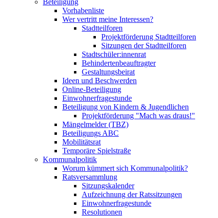
Beteiligung
Vorhabenliste
Wer vertritt meine Interessen?
Stadtteilforen
Projektförderung Stadtteilforen
Sitzungen der Stadtteilforen
Stadtschüler:innenrat
Behindertenbeauftragter
Gestaltungsbeirat
Ideen und Beschwerden
Online-Beteiligung
Einwohnerfragestunde
Beteiligung von Kindern & Jugendlichen
Projektförderung "Mach was draus!"
Mängelmelder (TBZ)
Beteiligungs ABC
Mobilitätsrat
Temporäre Spielstraße
Kommunalpolitik
Worum kümmert sich Kommunalpolitik?
Ratsversammlung
Sitzungskalender
Aufzeichnung der Ratssitzungen
Einwohnerfragestunde
Resolutionen