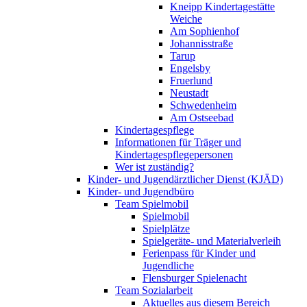
Kneipp Kindertagestätte
Weiche
Am Sophienhof
Johannisstraße
Tarup
Engelsby
Fruerlund
Neustadt
Schwedenheim
Am Ostseebad
Kindertagespflege
Informationen für Träger und
Kindertagespflegepersonen
Wer ist zuständig?
Kinder- und Jugendärztlicher Dienst (KJÄD)
Kinder- und Jugendbüro
Team Spielmobil
Spielmobil
Spielplätze
Spielgeräte- und Materialverleih
Ferienpass für Kinder und
Jugendliche
Flensburger Spielenacht
Team Sozialarbeit
Aktuelles aus diesem Bereich