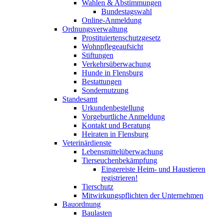
Wahlen & Abstimmungen
Bundestagswahl
Online-Anmeldung
Ordnungsverwaltung
Prostituiertenschutzgesetz
Wohnpflegeaufsicht
Stiftungen
Verkehrsüberwachung
Hunde in Flensburg
Bestattungen
Sondernutzung
Standesamt
Urkundenbestellung
Vorgeburtliche Anmeldung
Kontakt und Beratung
Heiraten in Flensburg
Veterinärdienste
Lebensmittelüberwachung
Tierseuchenbekämpfung
Eingereiste Heim- und Haustieren
registrieren!
Tierschutz
Mitwirkungspflichten der Unternehmen
Bauordnung
Baulasten