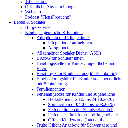
Jobs bei uns
Öffentliche Ausschreibungen
Webcam
Podcast "FlensFrequenz"
Leben & Soziales
Bürgerservice
Kinder, Jugendliche & Familien
Adoptionen und Pflegekinder
Pflegekinder aufnehmen
Adoptionen
Allgemeiner Sozialer Dienst (ASD)
BAföG für Schüler*innen
Beratungsstelle für Kinder, Jugendliche und
Eltern
Beratung zum Kinderschutz (für Fachkräfte)
Eingliederungshilfe für Kinder und Jugendliche
mit Behinderung
Familienzentren
Ferienangebote für Kinder und Jugendliche
Herbstferien (12.10. bis 24.10.2026)
Sommerferien (04.07. bis 5.08.2026)
Ferienaktionen der Schulsozialarbeit
Ferienpass für Kinder und Jugendliche
Offene Kinder- und Jugendarbeit
Frühe Hilfen: Angebote für Schwangere und