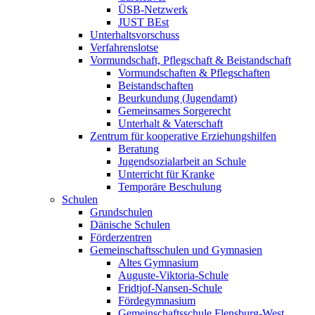
ÜSB-Netzwerk
JUST BEst
Unterhaltsvorschuss
Verfahrenslotse
Vormundschaft, Pflegschaft & Beistandschaft
Vormundschaften & Pflegschaften
Beistandschaften
Beurkundung (Jugendamt)
Gemeinsames Sorgerecht
Unterhalt & Vaterschaft
Zentrum für kooperative Erziehungshilfen
Beratung
Jugendsozialarbeit an Schule
Unterricht für Kranke
Temporäre Beschulung
Schulen
Grundschulen
Dänische Schulen
Förderzentren
Gemeinschaftsschulen und Gymnasien
Altes Gymnasium
Auguste-Viktoria-Schule
Fridtjof-Nansen-Schule
Fördegymnasium
Gemeinschaftsschule Flensburg-West