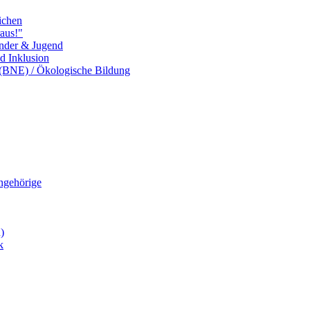
ichen
aus!"
inder & Jugend
nd Inklusion
 (BNE) / Ökologische Bildung
Angehörige
)
k