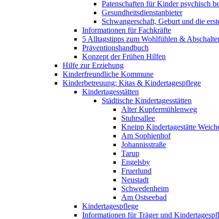
Patenschaften für Kinder psychisch bel
Gesundheitsdienstanbieter
Schwangerschaft, Geburt und die erst
Informationen für Fachkräfte
5 Alltagstipps zum Wohlfühlen & Abschalte
Präventionshandbuch
Konzept der Frühen Hilfen
Hilfe zur Erziehung
Kinderfreundliche Kommune
Kinderbetreuung: Kitas & Kindertagespflege
Kindertagesstätten
Städtische Kindertagesstätten
Alter Kupfermühlenweg
Stuhrsallee
Kneipp Kindertagestätte Weich
Am Sophienhof
Johannisstraße
Tarup
Engelsby
Fruerlund
Neustadt
Schwedenheim
Am Ostseebad
Kindertagespflege
Informationen für Träger und Kindertagespf