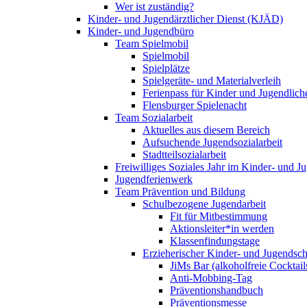
Wer ist zuständig?
Kinder- und Jugendärztlicher Dienst (KJÄD)
Kinder- und Jugendbüro
Team Spielmobil
Spielmobil
Spielplätze
Spielgeräte- und Materialverleih
Ferienpass für Kinder und Jugendlich
Flensburger Spielenacht
Team Sozialarbeit
Aktuelles aus diesem Bereich
Aufsuchende Jugendsozialarbeit
Stadtteilsozialarbeit
Freiwilliges Soziales Jahr im Kinder- und 
Jugendferienwerk
Team Prävention und Bildung
Schulbezogene Jugendarbeit
Fit für Mitbestimmung
Aktionsleiter*in werden
Klassenfindungstage
Erzieherischer Kinder- und Jugendsch
JiMs Bar (alkoholfreie Cocktail
Anti-Mobbing-Tag
Präventionshandbuch
Präventionsmesse