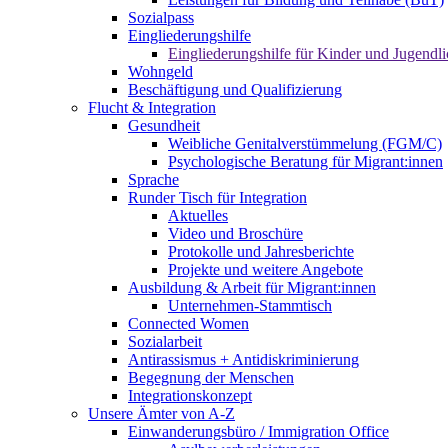
Sozialpass
Eingliederungshilfe
Eingliederungshilfe für Kinder und Jugendli
Wohngeld
Beschäftigung und Qualifizierung
Flucht & Integration
Gesundheit
Weibliche Genitalverstümmelung (FGM/C)
Psychologische Beratung für Migrant:innen
Sprache
Runder Tisch für Integration
Aktuelles
Video und Broschüre
Protokolle und Jahresberichte
Projekte und weitere Angebote
Ausbildung & Arbeit für Migrant:innen
Unternehmen-Stammtisch
Connected Women
Sozialarbeit
Antirassismus + Antidiskriminierung
Begegnung der Menschen
Integrationskonzept
Unsere Ämter von A-Z
Einwanderungsbüro / Immigration Office