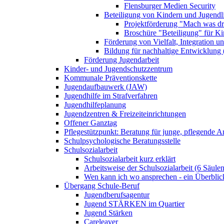
Flensburger Medien Security
Beteiligung von Kindern und Jugendl
Projektförderung "Mach was dr
Broschüre "Beteiligung" für K
Förderung von Vielfalt, Integration u
Bildung für nachhaltige Entwicklung
Förderung Jugendarbeit
Kinder- und Jugendschutzzentrum
Kommunale Präventionskette
Jugendaufbauwerk (JAW)
Jugendhilfe im Strafverfahren
Jugendhilfeplanung
Jugendzentren & Freizeiteinrichtungen
Offener Ganztag
Pflegestützpunkt: Beratung für junge, pflegende 
Schulpsychologische Beratungsstelle
Schulsozialarbeit
Schulsozialarbeit kurz erklärt
Arbeitsweise der Schulsozialarbeit (6 Säulen
Wen kann ich wo ansprechen - ein Überblic
Übergang Schule-Beruf
Jugendberufsagentur
Jugend STÄRKEN im Quartier
Jugend Stärken
Careleaver