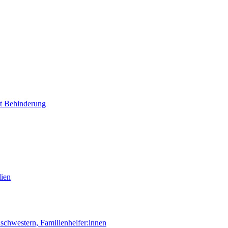
it Behinderung
lien
chwestern, Familienhelfer:innen