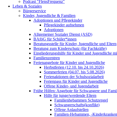
Podcast "FlensFrequenz"
Leben & Soziales
Bürgerservice
Kinder, Jugendliche & Familien
Adoptionen und Pflegekinder
Pflegekinder aufnehmen
Adoptionen
Allgemeiner Sozialer Dienst (ASD)
BAföG für Schüler*innen
Beratungsstelle für Kinder, Jugendliche und Eltern
Beratung zum Kinderschutz (für Fachkräfte)
Eingliederungshilfe für Kinder und Jugendliche m
Familienzentren
Ferienangebote für Kinder und Jugendliche
Herbstferien (12.10. bis 24.10.2026)
Sommerferien (04.07. bis 5.08.2026)
Ferienaktionen der Schulsozialarbeit
Ferienpass für Kinder und Jugendliche
Offene Kinder- und Jugendarbeit
Frühe Hilfen: Angebote für Schwangere und Fami
Hilfe für junge/werdende Eltern
Familienhebammen Schutzengel
Schwangerschafts(konflikt)
Offene Anlaufstellen
Familien-Hebammen, -Kinderkrankens