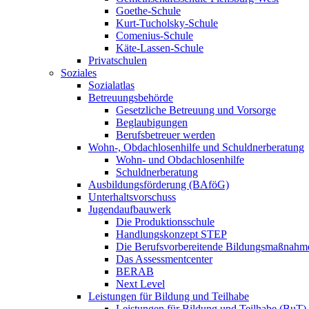
Goethe-Schule
Kurt-Tucholsky-Schule
Comenius-Schule
Käte-Lassen-Schule
Privatschulen
Soziales
Sozialatlas
Betreuungsbehörde
Gesetzliche Betreuung und Vorsorge
Beglaubigungen
Berufsbetreuer werden
Wohn-, Obdachlosenhilfe und Schuldnerberatung
Wohn- und Obdachlosenhilfe
Schuldnerberatung
Ausbildungsförderung (BAföG)
Unterhaltsvorschuss
Jugendaufbauwerk
Die Produktionsschule
Handlungskonzept STEP
Die Berufsvorbereitende Bildungsmaßnahm
Das Assessmentcenter
BERAB
Next Level
Leistungen für Bildung und Teilhabe
Leistungen für Bildung und Teilhabe (BuT)