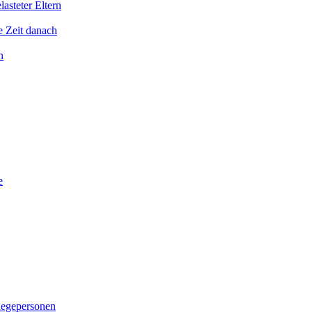
asteter Eltern
e Zeit danach
n
e
legepersonen