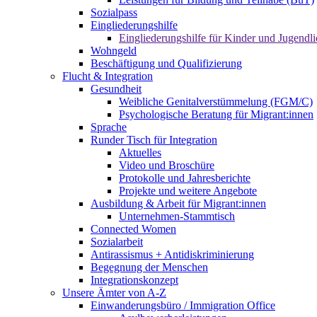
Sozialpass
Eingliederungshilfe
Eingliederungshilfe für Kinder und Jugendli
Wohngeld
Beschäftigung und Qualifizierung
Flucht & Integration
Gesundheit
Weibliche Genitalverstümmelung (FGM/C)
Psychologische Beratung für Migrant:innen
Sprache
Runder Tisch für Integration
Aktuelles
Video und Broschüre
Protokolle und Jahresberichte
Projekte und weitere Angebote
Ausbildung & Arbeit für Migrant:innen
Unternehmen-Stammtisch
Connected Women
Sozialarbeit
Antirassismus + Antidiskriminierung
Begegnung der Menschen
Integrationskonzept
Unsere Ämter von A-Z
Einwanderungsbüro / Immigration Office