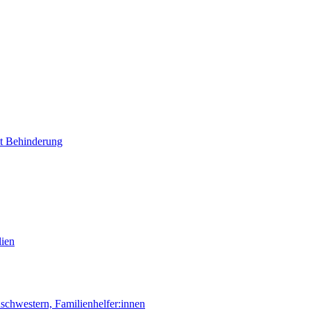
it Behinderung
lien
chwestern, Familienhelfer:innen