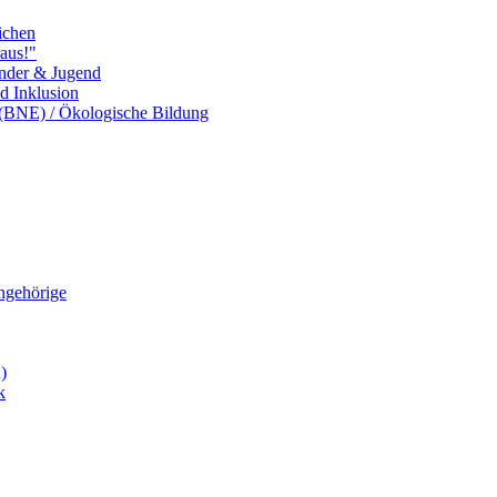
ichen
aus!"
inder & Jugend
nd Inklusion
 (BNE) / Ökologische Bildung
Angehörige
)
k