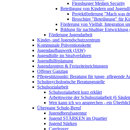
Flensburger Medien Security
Beteiligung von Kindern und Jugendl
Projektförderung "Mach was dr
Broschüre "Beteiligung" für K
Förderung von Vielfalt, Integration u
Bildung für nachhaltige Entwicklung
Förderung Jugendarbeit
Kinder- und Jugendschutzzentrum
Kommunale Präventionskette
Jugendaufbauwerk (JAW)
Jugendhilfe im Strafverfahren
Jugendhilfeplanung
Jugendzentren & Freizeiteinrichtungen
Offener Ganztag
Pflegestützpunkt: Beratung für junge, pflegende 
Schulpsychologische Beratungsstelle
Schulsozialarbeit
Schulsozialarbeit kurz erklärt
Arbeitsweise der Schulsozialarbeit (6 Säulen
Wen kann ich wo ansprechen - ein Überblic
Übergang Schule-Beruf
Jugendberufsagentur
Jugend STÄRKEN im Quartier
Jugend Stärken
Careleaver