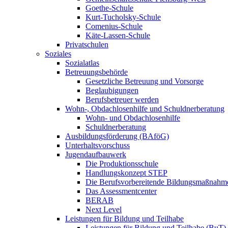
Goethe-Schule
Kurt-Tucholsky-Schule
Comenius-Schule
Käte-Lassen-Schule
Privatschulen
Soziales
Sozialatlas
Betreuungsbehörde
Gesetzliche Betreuung und Vorsorge
Beglaubigungen
Berufsbetreuer werden
Wohn-, Obdachlosenhilfe und Schuldnerberatung
Wohn- und Obdachlosenhilfe
Schuldnerberatung
Ausbildungsförderung (BAföG)
Unterhaltsvorschuss
Jugendaufbauwerk
Die Produktionsschule
Handlungskonzept STEP
Die Berufsvorbereitende Bildungsmaßnahm
Das Assessmentcenter
BERAB
Next Level
Leistungen für Bildung und Teilhabe
Leistungen für Bildung und Teilhabe (BuT)