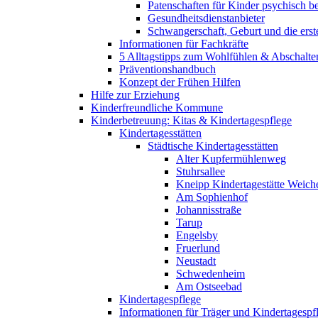
Patenschaften für Kinder psychisch bel
Gesundheitsdienstanbieter
Schwangerschaft, Geburt und die erst
Informationen für Fachkräfte
5 Alltagstipps zum Wohlfühlen & Abschalte
Präventionshandbuch
Konzept der Frühen Hilfen
Hilfe zur Erziehung
Kinderfreundliche Kommune
Kinderbetreuung: Kitas & Kindertagespflege
Kindertagesstätten
Städtische Kindertagesstätten
Alter Kupfermühlenweg
Stuhrsallee
Kneipp Kindertagestätte Weich
Am Sophienhof
Johannisstraße
Tarup
Engelsby
Fruerlund
Neustadt
Schwedenheim
Am Ostseebad
Kindertagespflege
Informationen für Träger und Kindertagespf