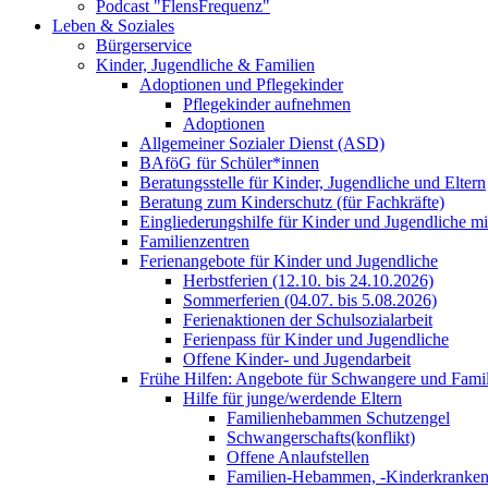
Podcast "FlensFrequenz"
Leben & Soziales
Bürgerservice
Kinder, Jugendliche & Familien
Adoptionen und Pflegekinder
Pflegekinder aufnehmen
Adoptionen
Allgemeiner Sozialer Dienst (ASD)
BAföG für Schüler*innen
Beratungsstelle für Kinder, Jugendliche und Eltern
Beratung zum Kinderschutz (für Fachkräfte)
Eingliederungshilfe für Kinder und Jugendliche m
Familienzentren
Ferienangebote für Kinder und Jugendliche
Herbstferien (12.10. bis 24.10.2026)
Sommerferien (04.07. bis 5.08.2026)
Ferienaktionen der Schulsozialarbeit
Ferienpass für Kinder und Jugendliche
Offene Kinder- und Jugendarbeit
Frühe Hilfen: Angebote für Schwangere und Fami
Hilfe für junge/werdende Eltern
Familienhebammen Schutzengel
Schwangerschafts(konflikt)
Offene Anlaufstellen
Familien-Hebammen, -Kinderkrankens