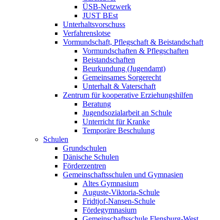
ÜSB-Netzwerk
JUST BEst
Unterhaltsvorschuss
Verfahrenslotse
Vormundschaft, Pflegschaft & Beistandschaft
Vormundschaften & Pflegschaften
Beistandschaften
Beurkundung (Jugendamt)
Gemeinsames Sorgerecht
Unterhalt & Vaterschaft
Zentrum für kooperative Erziehungshilfen
Beratung
Jugendsozialarbeit an Schule
Unterricht für Kranke
Temporäre Beschulung
Schulen
Grundschulen
Dänische Schulen
Förderzentren
Gemeinschaftsschulen und Gymnasien
Altes Gymnasium
Auguste-Viktoria-Schule
Fridtjof-Nansen-Schule
Fördegymnasium
Gemeinschaftsschule Flensburg-West