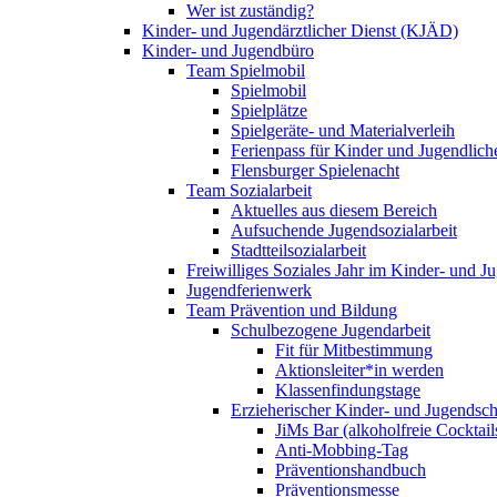
Wer ist zuständig?
Kinder- und Jugendärztlicher Dienst (KJÄD)
Kinder- und Jugendbüro
Team Spielmobil
Spielmobil
Spielplätze
Spielgeräte- und Materialverleih
Ferienpass für Kinder und Jugendlich
Flensburger Spielenacht
Team Sozialarbeit
Aktuelles aus diesem Bereich
Aufsuchende Jugendsozialarbeit
Stadtteilsozialarbeit
Freiwilliges Soziales Jahr im Kinder- und 
Jugendferienwerk
Team Prävention und Bildung
Schulbezogene Jugendarbeit
Fit für Mitbestimmung
Aktionsleiter*in werden
Klassenfindungstage
Erzieherischer Kinder- und Jugendsch
JiMs Bar (alkoholfreie Cocktail
Anti-Mobbing-Tag
Präventionshandbuch
Präventionsmesse