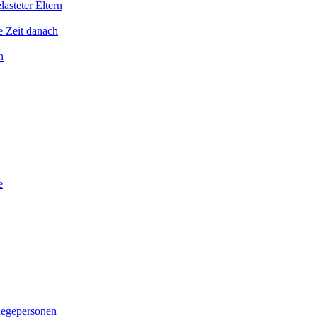
asteter Eltern
e Zeit danach
n
e
legepersonen